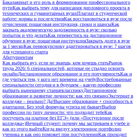
Бакалавриат и его роль в формировании профессионального
пути
Как выбрать тему для написания дипломного проекта в
технических и гуманитарных вузах
Плагиат в студенческой
работе: нормы и последствия
Как восстановиться в вузе после
отчисления: пошаговая инструкция, сроки и шансы
Как
закрыть академическую задолженность в вузе: сколько
попыток и что делать
Как перевестись на дистанционное
обучение в вузе: пошаговая инструкция
Закрыть долги в вузе
за 1 месяц
Как первокурснику адаптироваться в вузе: 7 шагов
для успешного старта
Абитуриентам
Как выбрать вуз, если не знаешь, кем хочешь стать
Рынок
труда 2026: 6 специальностей, которые не стыдно освоить
онлайн
Дистанционное образование и его популярность
Как и
где учиться тем, у кого нет времени на учебу
Востребованные
специальности сегодня и в будущем – какую профессию
выбрать нынешнему старшекласснику
Дистанционное
образование и развитие личности: как это связано
Экстернат в
колледже – реально? Да!
Высшее образование + способность к
адаптации. Без этой формулы успеха не бывает
Выбор
профессии по типу личности: что подходит тебе
Как
поступить на платное без ЕГЭ» (или «Поступление после
колледжа»)
Вечный студент: почему мы застреваем в учебе и
как из этого выйти
Когда введут электронное портфолио
ученика и как оно поможет при поступлении
Как проходит