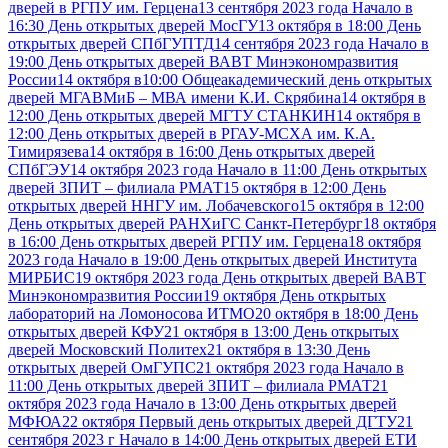
дверей в РГПУ им. Герцена
13 сентября 2023 года Начало в
16:30 День открытых дверей МосГУ
13 октября в 18:00 День
открытых дверей СПбГУПТД
14 сентября 2023 года Начало в
19:00 День открытых дверей ВАВТ Минэкономразвития
России
14 октября в10:00 Общеакадемический день открытых
дверей МГАВМиБ – МВА имени К.И. Скрябина
14 октября в
12:00 День открытых дверей МГТУ СТАНКИН
14 октября в
12:00 День открытых дверей в РГАУ-МСХА им. К.А.
Тимирязева
14 октября в 16:00 День открытых дверей
СПбГЭУ
14 октября 2023 года Начало в 11:00 День открытых
дверей ЗПИТ – филиала РМАТ
15 октября в 12:00 День
открытых дверей ННГУ им. Лобачевского
15 октября в 12:00
День открытых дверей РАНХиГС Санкт-Петербург
18 октября
в 16:00 День открытых дверей РГПУ им. Герцена
18 октября
2023 года Начало в 19:00 День открытых дверей Института
МИРБИС
19 октября 2023 года День открытых дверей ВАВТ
Минэкономразвития России
19 октября День открытых
лабораторий на Ломоносова ИТМО
20 октября в 18:00 День
открытых дверей КФУ
21 октября в 13:00 День открытых
дверей Московский Политех
21 октября в 13:30 День
открытых дверей ОмГУПС
21 октября 2023 года Начало в
11:00 День открытых дверей ЗПИТ – филиала РМАТ
21
октября 2023 года Начало в 13:00 День открытых дверей
МФЮА
22 октября Первый день открытых дверей ДГТУ
21
сентября 2023 г Начало в 14:00 День открытых дверей ЕТИ