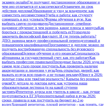
экзамен онлайн
Где получают дистанционное образование и
чем оно отличается от классического
Ограничен ли срок
действия диплома
Образование и уход за младенцем: как
совместить несовместимое
Учеба и работа: как студенту
совмещать и все успевать?
Формы обучения в вузе. Как
выбрать самую подходящую
Дистанционное, семейное,
надомное обучение: в чем разница, какие плюсы и минусы
Как
бороться с прокрастинацией и победить ее
Угораздило
закончить философский факультет. И где теперь работать?
ДПО: разница между профессиональной переподготовкой и
повышением квалификации
Программист и диплом: можно ли
получить востребованную специальность без вузовского
образования
Целевое обучение и его нюансы
Специальность
айтишника за государственный счет: как это работает
Как
выбрать профессию правильно
Проходные баллы 2026: куда на
самом деле стало проще поступить.
Как проверить наличие
аккредитации и лицензии у вуза
День открытых дверей: как
выжать из вуза всю правду, а не только рекламу
Юрист в 2026:
золотые горы или тяжёлая реальность? Карьера без розовых
очков
От детсада до доктора наук: как устроена наша
образовательная лестница (и на какой ступени
застрять)
Репетитор, курсы или учитель в школе – как лучше
подготовиться к ЕГЭ
Дополнительный набор в вузы 2026:
сроки, правила и как поступить на бюджет во 2‑ю
волну
Хороший репетитор, плохой репетитор – как понять, где