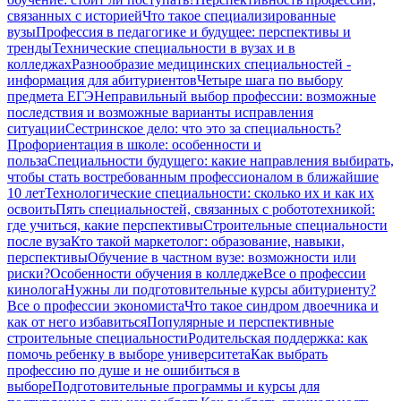
связанных с историей
Что такое специализированные
вузы
Профессия в педагогике и будущее: перспективы и
тренды
Технические специальности в вузах и в
колледжах
Разнообразие медицинских специальностей -
информация для абитуриентов
Четыре шага по выбору
предмета ЕГЭ
Неправильный выбор профессии: возможные
последствия и возможные варианты исправления
ситуации
Сестринское дело: что это за специальность?
Профориентация в школе: особенности и
польза
Специальности будущего: какие направления выбирать,
чтобы стать востребованным профессионалом в ближайшие
10 лет
Технологические специальности: сколько их и как их
освоить
Пять специальностей, связанных с робототехникой:
где учиться, какие перспективы
Строительные специальности
после вуза
Кто такой маркетолог: образование, навыки,
перспективы
Обучение в частном вузе: возможности или
риски?
Особенности обучения в колледже
Все о профессии
кинолога
Нужны ли подготовительные курсы абитуриенту?
Все о профессии экономиста
Что такое синдром двоечника и
как от него избавиться
Популярные и перспективные
строительные специальности
Родительская поддержка: как
помочь ребенку в выборе университета
Как выбрать
профессию по душе и не ошибиться в
выборе
Подготовительные программы и курсы для