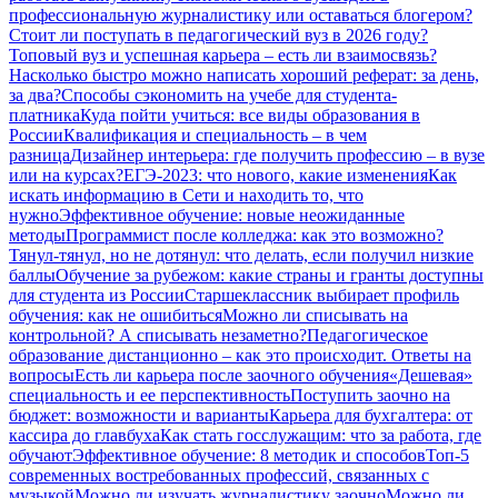
профессиональную журналистику или оставаться блогером?
Стоит ли поступать в педагогический вуз в 2026 году?
Топовый вуз и успешная карьера – есть ли взаимосвязь?
Насколько быстро можно написать хороший реферат: за день,
за два?
Способы сэкономить на учебе для студента-
платника
Куда пойти учиться: все виды образования в
России
Квалификация и специальность – в чем
разница
Дизайнер интерьера: где получить профессию – в вузе
или на курсах?
ЕГЭ-2023: что нового, какие изменения
Как
искать информацию в Сети и находить то, что
нужно
Эффективное обучение: новые неожиданные
методы
Программист после колледжа: как это возможно?
Тянул-тянул, но не дотянул: что делать, если получил низкие
баллы
Обучение за рубежом: какие страны и гранты доступны
для студента из России
Старшеклассник выбирает профиль
обучения: как не ошибиться
Можно ли списывать на
контрольной? А списывать незаметно?
Педагогическое
образование дистанционно – как это происходит. Ответы на
вопросы
Есть ли карьера после заочного обучения
«Дешевая»
специальность и ее перспективность
Поступить заочно на
бюджет: возможности и варианты
Карьера для бухгалтера: от
кассира до главбуха
Как стать госслужащим: что за работа, где
обучают
Эффективное обучение: 8 методик и способов
Топ-5
современных востребованных профессий, связанных с
музыкой
Можно ли изучать журналистику заочно
Можно ли