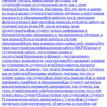
умением учиться: эффективные методики для
студентов
Буллинг в студенческой среде: как с этим
бороться
Тьютор. Ментор. Наставник. Кто эти люди и какова
их роль в жизни студента
Адаптивное обучение и виртуальная
реальность в образовании
Кем работать после окончания
филологического факультета
Как написать курсовую работу на
отлично
Список вузов РФ, после которых легко
трудоустроиться
Как студенту искать информацию в
Интернете
Онлайн-образование и дистанционное обучение: в
чем разница?
Роль курсовой работы в системе
образования
Пересдача экзамена перед комиссией: нюансы
Что
такое выпускная квалификационная работа (ВКР)
Плагиат в
студенческой работе: допустимые нормы и
последствия
Образование в формате «дистанционно»:
статистика, возможности, перспективы
Что оказывает влияние
на успеваемость студента в вузе
Преподаватель пытается
"завалить" на экзамене - что делать?
Зимняя хандра у студента:
как ее победить
Программа двойного диплома: что это и
почему важно для студента
Как пересдать практику
Как и зачем
применять скрайбинг в образовании
Как студенту научиться
концентрировать внимание
Саморазвитие для студента: как
стать лучшей версией себя
Дополнительная сессия: что о ней
нужно знать студенту
Польза чтения для студента
Как студенту
IT-направления начать зарабатывать с 1 курса
Как студенту
научиться сосредоточенности: 10 методик и способов для