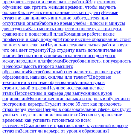
преодолеть страхи и совмещать с работой
Эффективное
обучение: как тратить меньше времени, чтобы выучить
больше
Как изучать иностранные языки студенту
Резюме
студента: как привлечь внимание работодателя при
отсутствии опыта
Работа во время учебы - плюсы и минусы
для студента
Как сменить профессию после вуза: три пути,
сравнение и пошаговый план
Командная работа: какие
профессии и кому подходят
Второе высшее образование: стоит
ли поступать еще раз
Научно-исследовательская работа в вузе:
что она дает студенту?
Где студенту взять дополнительные
знания бесплатно в условиях ограниченного доступа к
международным платформам
Востребованность, популярность
и необходимость второго высшего
образования
Востребованный специалист на рынке труда:
образование, навыки, скиллы или талант?
Цифровые
технологии в системе образования
Аспирантура в
строительной отрасли
Научное исследование: все
этапы
Перспективы и карьера для выпускников вузов
социологии
Мягкие и жесткие навыки и их роль в обучении и
построении карьеры
Студент после 35 лет: как преодолеть
страх перед учебой
Тренды в образовательной сфере: как будут
учиться в вузе нынешние школьники
Сессия и управление
временем: как успевать готовиться ко всем
экзаменам
Стажировка и практика: ключ к успешной карьере
студента
Зависит ли карьера от уровня образования?