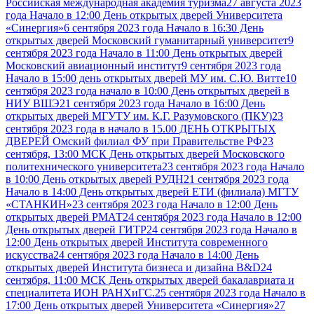
Российская международная академия туризма
27 августа 2023
года Начало в 12:00 День открытых дверей Университета
«Синергия»
6 сентября 2023 года Начало в 16:30 День
открытых дверей Московский гуманитарный университет
9
сентября 2023 года Начало в 11:00 День открытых дверей
Московский авиационный институт
9 сентября 2023 года
Начало в 15:00 день открытых дверей МУ им. С.Ю. Витте
10
сентября 2023 года начало в 10:00 День открытых дверей в
НИУ ВШЭ
21 сентября 2023 года Начало в 16:00 День
открытых дверей МГУТУ им. К.Г. Разумовского (ПКУ)
23
сентября 2023 года в начало в 15.00 ДЕНЬ ОТКРЫТЫХ
ДВЕРЕЙ Омский филиал ФУ при Правительстве РФ
23
сентября, 13:00 МСК День открытых дверей Московского
политехнического университета
23 сентября 2023 года Начало
в 10:00 День открытых дверей РУДН
21 сентября 2023 года
Начало в 14:00 День открытых дверей ЕТИ (филиала) МГТУ
«СТАНКИН»
23 сентября 2023 года Начало в 12:00 День
открытых дверей РМАТ
24 сентября 2023 года Начало в 12:00
День открытых дверей ГИТР
24 сентября 2023 года Начало в
12:00 День открытых дверей Института современного
искусства
24 сентября 2023 года Начало в 14:00 День
открытых дверей Института бизнеса и дизайна B&D
24
сентября, 11:00 МСК День открытых дверей бакалавриата и
специалитета ИОН РАНХиГС.
25 сентября 2023 года Начало в
17:00 День открытых дверей Университета «Синергия»
27