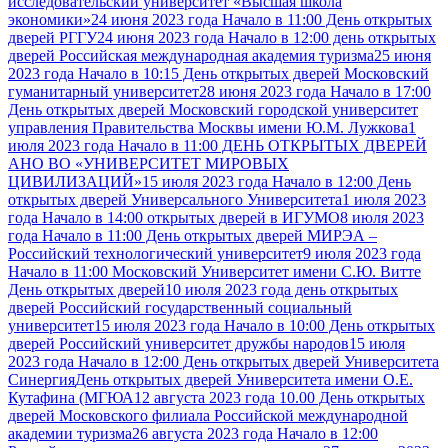
исследовательский университет «Высшая школа
экономики»
24 июня 2023 года Начало в 11:00 День открытых
дверей РГГУ
24 июня 2023 года Начало в 12:00 день открытых
дверей Российская международная академия туризма
25 июня
2023 года Начало в 10:15 День открытых дверей Московский
гуманитарный университет
28 июня 2023 года Начало в 17:00
День открытых дверей Московский городской университет
управления Правительства Москвы имени Ю.М. Лужкова
1
июля 2023 года Начало в 11:00 ДЕНЬ ОТКРЫТЫХ ДВЕРЕЙ
АНО ВО «УНИВЕРСИТЕТ МИРОВЫХ
ЦИВИЛИЗАЦИЙ»
15 июля 2023 года Начало в 12:00 День
открытых дверей Универсального Университета
1 июля 2023
года Начало в 14:00 открытых дверей в ИГУМО
8 июля 2023
года Начало в 11:00 День открытых дверей МИРЭА –
Российский технологический университет
9 июля 2023 года
Начало в 11:00 Московский Университет имени С.Ю. Витте
День открытых дверей
10 июля 2023 года день открытых
дверей Российский государственный социальный
университет
15 июля 2023 года Начало в 10:00 День открытых
дверей Российский университет дружбы народов
15 июля
2023 года Начало в 12:00 День открытых дверей Университета
Синергия
День открытых дверей Университета имени О.Е.
Кутафина (МГЮА
12 августа 2023 года 10.00 День открытых
дверей Московского филиала Российской международной
академии туризма
26 августа 2023 года Начало в 12:00