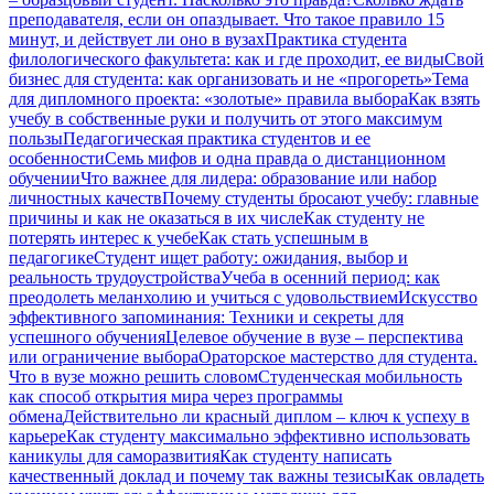
преподавателя, если он опаздывает. Что такое правило 15
минут, и действует ли оно в вузах
Практика студента
филологического факультета: как и где проходит, ее виды
Свой
бизнес для студента: как организовать и не «прогореть»
Тема
для дипломного проекта: «золотые» правила выбора
Как взять
учебу в собственные руки и получить от этого максимум
пользы
Педагогическая практика студентов и ее
особенности
Семь мифов и одна правда о дистанционном
обучении
Что важнее для лидера: образование или набор
личностных качеств
Почему студенты бросают учебу: главные
причины и как не оказаться в их числе
Как студенту не
потерять интерес к учебе
Как стать успешным в
педагогике
Студент ищет работу: ожидания, выбор и
реальность трудоустройства
Учеба в осенний период: как
преодолеть меланхолию и учиться с удовольствием
Искусство
эффективного запоминания: Техники и секреты для
успешного обучения
Целевое обучение в вузе – перспектива
или ограничение выбора
Ораторское мастерство для студента.
Что в вузе можно решить словом
Студенческая мобильность
как способ открытия мира через программы
обмена
Действительно ли красный диплом – ключ к успеху в
карьере
Как студенту максимально эффективно использовать
каникулы для саморазвития
Как студенту написать
качественный доклад и почему так важны тезисы
Как овладеть