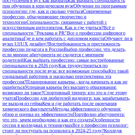
поступления в вуз: как выбрать
Как выбрать специальность
при обучении в юридическом вузе
Обучение по программам
психологии: где, как и сколько учиться
Современные
профессии, объединяющие творчество и
технологии
Специальности, связанные с работой с
искусственным интеллектом. Как и где учиться?
Всё о
специальности "Реклама и PR"
Все о профессии цифрового
аналитика
Где и кем работать с дипломом юриста
Обучают ли в
вузах UI/UX дизайну?
Востребованность и престижность
профессии педагога в России
Выбор профессии: что делать,
если мнение абитуриента не сходится с мнением
родителей
Как выбрать профессию: самые востребованные
специальности в 2026 году
Как трудоустроиться по
специальности после вуза: все возможные способы
Кто такой
социальный работник и насколько перспективна эта
профессия?
Планирование карьеры - когда начинать и как не
ошибиться
Успешная карьера без высшего образования:
возможно ли такое?
Спортивный тренер: кто это и где этому
учатся
Профессии для любителей видеоигр: как зарабатывать,
не выходя из гейма
Кем и где работать после окончания
химического факультета
Методы эффективного обучения:
обзор и оценка их эффективности
Портфолио абитуриента:
что это, зачем необходимо и как его создать
Особенности
сессии в колледжах и техникумах
Все о профессии психолог:
стоит ли поступать на психолога в 2024-25 году?
Колледж