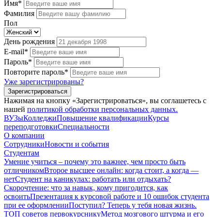
Имя*
Фамилия
Пол
День рождения
E-mail*
Пароль*
Повторите пароль*
Уже зарегистрированы?
Зарегистрироваться
Нажимая на кнопку «Зарегистрироваться», вы соглашетесь с
нашей
политикой обработки персональных данных.
ВУЗы
Колледжи
Повышение квалификации
Курсы
переподготовки
Специальности
О компании
Сотрудники
Новости и события
Студентам
Умение учиться – почему это важнее, чем просто быть
отличником
Второе высшее онлайн: когда стоит, а когда —
нет
Студент на каникулах: работать или отдыхать?
Скорочтение: что за навык, кому пригодится, как
освоить
Презентация к курсовой работе и 10 ошибок студента
при ее оформлении
Поступил? Теперь у тебя новая жизнь.
ТОП советов первокурснику
Метод мозгового штурма и его