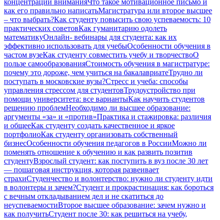
концентрации внимания
Что такое мотивационное письмо и
как его правильно написать
Магистратура или второе высшее
– что выбрать?
Как студенту повысить свою успеваемость: 10
практических советов
Как гуманитарию одолеть
математику
Онлайн- вебинары для студента: как их
эффективно использовать для учебы
Особенности обучения в
частом вузе
Как студенту совместить учебу и творчество
О
пользе самообразования
Стоимость обучения в магистратуре:
почему это дороже, чем учиться на бакалавриате
Трудно ли
поступать в московские вузы?
Стресс и учеба: способы
управления стрессом для студентов
Трудоустройство при
помощи университета: все варианты
Как научить студентов
решению проблем
Необходимо ли высшее образование:
аргументы «за» и «против»
Практика и стажировка: различия
и общее
Как студенту создать качественное и яркое
портфолио
Как студенту организовать собственный
бизнес
Особенности обучения педагогов в России
Можно ли
поменять отношение к обучению и как развить позитив
студенту
Взрослый студент: как поступить в вуз после 30 лет
— пошаговая инструкция, которая развеивает
страхи
Студенчество и волонтерство: нужно ли cтуденту идти
в волонтеры и зачем?
Студент и прокрастинация: как бороться
с вечным откладыванием дел и не скатиться до
неуспеваемости
Второе высшее образование: зачем нужно и
как получить
Студент после 30: как решиться на учебу,