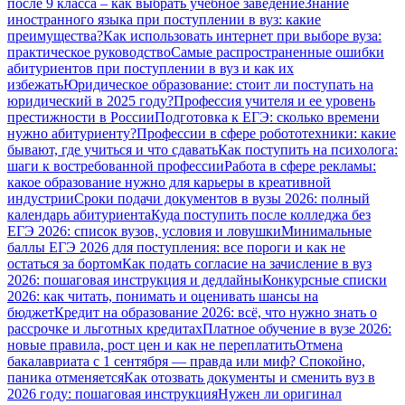
после 9 класса – как выбрать учебное заведение
Знание
иностранного языка при поступлении в вуз: какие
преимущества?
Как использовать интернет при выборе вуза:
практическое руководство
Самые распространенные ошибки
абитуриентов при поступлении в вуз и как их
избежать
Юридическое образование: стоит ли поступать на
юридический в 2025 году?
Профессия учителя и ее уровень
престижности в России
Подготовка к ЕГЭ: сколько времени
нужно абитуриенту?
Профессии в сфере робототехники: какие
бывают, где учиться и что сдавать
Как поступить на психолога:
шаги к востребованной профессии
Работа в сфере рекламы:
какое образование нужно для карьеры в креативной
индустрии
Сроки подачи документов в вузы 2026: полный
календарь абитуриента
Куда поступить после колледжа без
ЕГЭ 2026: список вузов, условия и ловушки
Минимальные
баллы ЕГЭ 2026 для поступления: все пороги и как не
остаться за бортом
Как подать согласие на зачисление в вуз
2026: пошаговая инструкция и дедлайны
Конкурсные списки
2026: как читать, понимать и оценивать шансы на
бюджет
Кредит на образование 2026: всё, что нужно знать о
рассрочке и льготных кредитах
Платное обучение в вузе 2026:
новые правила, рост цен и как не переплатить
Отмена
бакалавриата с 1 сентября — правда или миф? Спокойно,
паника отменяется
Как отозвать документы и сменить вуз в
2026 году: пошаговая инструкция
Нужен ли оригинал