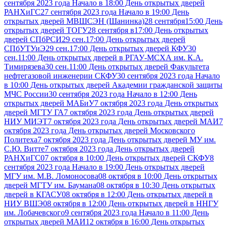
сентября 2023 года Начало в 18:00 День открытых дверей
РАНХиГС
27 сентября 2023 года Начало в 19:00 День
открытых дверей МВШСЭН (Шанинка)
28 сентября15:00 День
открытых дверей ТОГУ
28 сентября в17:00 День открытых
дверей СПбРСИ
29 сен.17:00 День открытых дверей
СПбУТУиЭ
29 сен.17:00 День открытых дверей КФУ
30
сен.11:00 День открытых дверей в РГАУ-МСХА им. К.А.
Тимирязева
30 сен.11:00 День открытых дверей Факультета
нефтегазовой инженерии СКФУ
30 сентября 2023 года Начало
в 10:00 День открытых дверей Академии гражданской защиты
МЧС России
30 сентября 2023 года Начало в 12:00 День
открытых дверей МАБиУ
7 октября 2023 года День открытых
дверей МГТУ ГА
7 октября 2023 года День открытых дверей
НИУ МИЭТ
7 октября 2023 года День открытых дверей МАИ
7
октября 2023 года День открытых дверей Московского
Политеха
7 октября 2023 года День открытых дверей МУ им.
С.Ю. Витте
7 октября 2023 года День открытых дверей
РАНХиГС
07 октября в 10:00 День открытых дверей СКФУ
8
сентября 2023 года Начало в 19:00 День открытых дверей
МГУ им. М.В. Ломоносова
08 октября в 10:00 День открытых
дверей МГТУ им. Баумана
08 октября в 10:30 День открытых
дверей в КГАСУ
08 октября в 12:00 День открытых дверей в
НИУ ВШЭ
08 октября в 12:00 День открытых дверей в ННГУ
им. Лобачевского
9 сентября 2023 года Начало в 11:00 День
открытых дверей МАИ
12 октября в 16:00 День открытых