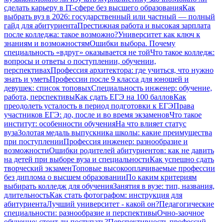
сделать карьеру в IT-сфере без высшего образования
Как
выбрать вуз в 2026: государственный или частный — полный
гайд для абитуриента
Престижная работа и высокая зарплата
после колледжа: такое возможно?
Университет как ключ к
знаниям и возможностям
Ошибки выбора. Почему
специальность «вдруг» оказывается не той
Что такое колледж:
вопросы и ответы о поступлении, обучении,
перспективах
Профессия архитектора: где учиться, что нужно
знать и уметь
Профессии после 9 класса для юношей и
девушек: список топовых
Специальность инженер: обучение,
работа, перспективы
Как сдать ЕГЭ на 100 баллов
Как
преодолеть усталость в период подготовки к ЕГЭ
Права
участников ЕГЭ: до, после и во время экзаменов
Что такое
институт: особенности обучения
На что влияет статус
вуза
Золотая медаль выпускника школы: какие преимущества
при поступлении
Профессия инженер: разнообразие и
возможности
Ошибки родителей абитуриентов: как не давить
на детей при выборе вуза и специальности
Как успешно сдать
творческий экзамен
Топовые высокооплачиваемые профессии
без диплома о высшем образовании
По каким критериям
выбирать колледж для обучения
Занятия в вузе: тип, названия,
длительность
Как стать фотографом: инструкция для
абитуриента
Лучший университет - какой он?
Педагогические
специальности: разнообразие и перспективы
Очно-заочное
обучение: стоит ли поступать?
Перспективность профессий,