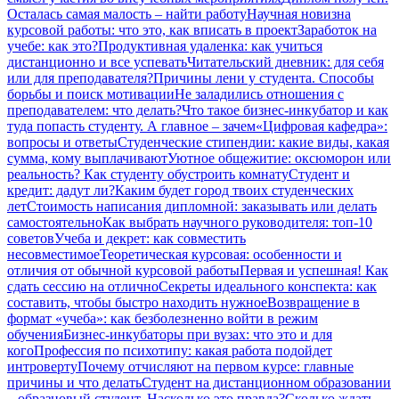
Осталась самая малость – найти работу
Научная новизна
курсовой работы: что это, как вписать в проект
Заработок на
учебе: как это?
Продуктивная удаленка: как учиться
дистанционно и все успевать
Читательский дневник: для себя
или для преподавателя?
Причины лени у студента. Способы
борьбы и поиск мотивации
Не заладились отношения с
преподавателем: что делать?
Что такое бизнес-инкубатор и как
туда попасть студенту. А главное – зачем
«Цифровая кафедра»:
вопросы и ответы
Студенческие стипендии: какие виды, какая
сумма, кому выплачивают
Уютное общежитие: оксюморон или
реальность? Как студенту обустроить комнату
Студент и
кредит: дадут ли?
Каким будет город твоих студенческих
лет
Стоимость написания дипломной: заказывать или делать
самостоятельно
Как выбрать научного руководителя: топ-10
советов
Учеба и декрет: как совместить
несовместимое
Теоретическая курсовая: особенности и
отличия от обычной курсовой работы
Первая и успешная! Как
сдать сессию на отлично
Секреты идеального конспекта: как
составить, чтобы быстро находить нужное
Возвращение в
формат «учеба»: как безболезненно войти в режим
обучения
Бизнес-инкубаторы при вузах: что это и для
кого
Профессия по психотипу: какая работа подойдет
интроверту
Почему отчисляют на первом курсе: главные
причины и что делать
Студент на дистанционном образовании
– образцовый студент. Насколько это правда?
Сколько ждать