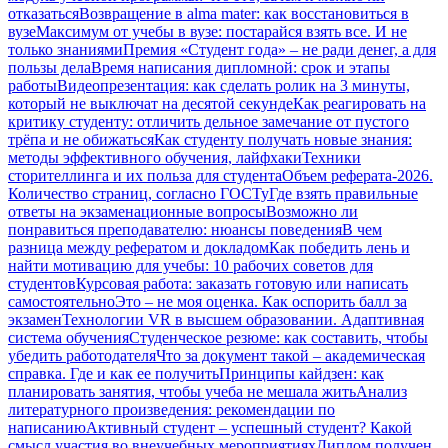
отказаться
Возвращение в alma mater: как восстановиться в
вузе
Максимум от учебы в вузе: постарайся взять все. И не
только знаниями
Премия «Студент года» – не ради денег, а для
пользы дела
Время написания дипломной: срок и этапы
работы
Видеопрезентация: как сделать ролик на 3 минуты,
который не выключат на десятой секунде
Как реагировать на
критику студенту: отличить дельное замечание от пустого
трёпа и не обижаться
Как студенту получать новые знания:
методы эффективного обучения, лайфхаки
Техники
сторителлинга и их польза для студента
Объем реферата-2026.
Количество страниц, согласно ГОСТу
Где взять правильные
ответы на экзаменационные вопросы
Возможно ли
понравиться преподавателю: нюансы поведения
В чем
разница между рефератом и докладом
Как победить лень и
найти мотивацию для учебы: 10 рабочих советов для
студентов
Курсовая работа: заказать готовую или написать
самостоятельно
Это – не моя оценка. Как оспорить балл за
экзамен
Технологии VR в высшем образовании. Адаптивная
система обучения
Студенческое резюме: как составить, чтобы
убедить работодателя
Что за документ такой – академическая
справка. Где и как ее получить
Принципы кайдзен: как
планировать занятия, чтобы учеба не мешала жить
Анализ
литературного произведения: рекомендации по
написанию
Активный студент – успешный студент? Какой
смысл участия во внеучебных мероприятиях
Диплом получен.