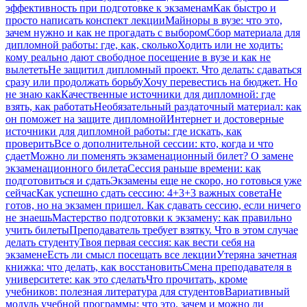
эффективность при подготовке к экзаменам
Как быстро и
просто написать конспект лекции
Майноры в вузе: что это,
зачем нужно и как не прогадать с выбором
Сбор материала для
дипломной работы: где, как, сколько
Ходить или не ходить:
кому реально дают свободное посещение в вузе и как не
вылететь
Не защитил дипломный проект. Что делать: сдаваться
сразу или продолжать борьбу
Хочу перевестись на бюджет. Но
не знаю как
Качественные источники для дипломной: где
взять, как работать
Необязательный раздаточный материал: как
он поможет на защите дипломной
Интернет и достоверные
источники для дипломной работы: где искать, как
проверить
Все о дополнительной сессии: кто, когда и что
сдает
Можно ли поменять экзаменационный билет? О замене
экзаменационного билета
Сессия раньше времени: как
подготовиться и сдать
Экзамены еще не скоро, но готовься уже
сейчас
Как успешно сдать сессию: 4+3+3 важных совета
Не
готов, но на экзамен пришел. Как сдавать сессию, если ничего
не знаешь
Мастерство подготовки к экзамену: как правильно
учить билеты
Преподаватель требует взятку. Что в этом случае
делать студенту
Твоя первая сессия: как вести себя на
экзамене
Есть ли смысл посещать все лекции
Утеряна зачетная
книжка: что делать, как восстановить
Смена преподавателя в
университете: как это сделать
Что прочитать, кроме
учебников: полезная литература для студентов
Вариативный
модуль учебной программы: что это, зачем и можно ли