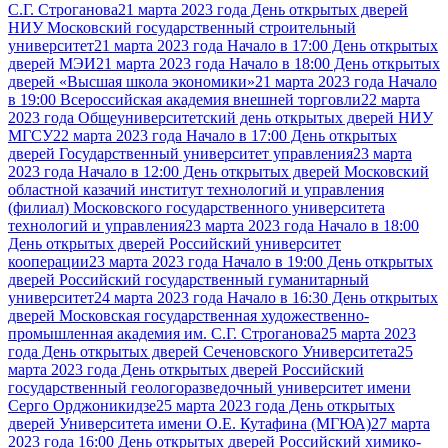
С.Г. Строганова
21 марта 2023 года День открытых дверей
НИУ Московский государственный строительный
университет
21 марта 2023 года Начало в 17:00 День открытых
дверей МЭИ
21 марта 2023 года Начало в 18:00 День открытых
дверей «Высшая школа экономики»
21 марта 2023 года Начало
в 19:00 Всероссийская академия внешней торговли
22 марта
2023 года Общеуниверситетский день открытых дверей НИУ
МГСУ
22 марта 2023 года Начало в 17:00 День открытых
дверей Государственный университет управления
23 марта
2023 года Начало в 12:00 День открытых дверей Московский
областной казачий институт технологий и управления
(филиал) Московского государственного университета
технологий и управления
23 марта 2023 года Начало в 18:00
День открытых дверей Российский университет
кооперации
23 марта 2023 года Начало в 19:00 День открытых
дверей Российский государственный гуманитарный
университет
24 марта 2023 года Начало в 16:30 День открытых
дверей Московская государственная художественно-
промышленная академия им. С.Г. Строганова
25 марта 2023
года День открытых дверей Сеченовского Университета
25
марта 2023 года День открытых дверей Российский
государственный геологоразведочный университет имени
Серго Орджоникидзе
25 марта 2023 года День открытых
дверей Университета имени О.Е. Кутафина (МГЮА)
27 марта
2023 года 16:00 День открытых дверей Российский химико-