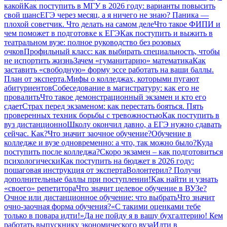
какой
Как поступить в МГУ в 2026 году: варианты повысить
свой шанс
ЕГЭ через месяц, а я ничего не знаю? Паника —
плохой советчик. Что делать на самом деле
Что такое ФИПИ и
чем поможет в подготовке к ЕГЭ
Как поступить и выжить в
театральном вузе: полное руководство без розовых
очков
Профильный класс: как выбирать специальность, чтобы
не испортить жизнь
Зачем «гуманитарию» математика
Как
заставить «свободную» форму эссе работать на ваши баллы.
План от эксперта.
Мифы о колледжах, которыми пугают
абитуриентов
Собеседование в магистратуру: как его не
провалить
Что такое демонстрационный экзамен и кто его
сдает
Страх перед экзаменом: как перестать бояться. Пять
проверенных техник борьбы с тревожностью
Как поступить в
вуз дистанционно
Школу окончил давно, а ЕГЭ нужно сдавать
сейчас. Как?
Что значит заочное обучение?
Обучение в
колледже и вузе одновременно: а что, так можно было?
Куда
поступить после колледжа?
Скоро экзамен – как подготовиться
психологически
Как поступить на бюджет в 2026 году:
пошаговая инструкция от эксперта
Волонтерил? Получи
дополнительные баллы при поступлении!
Как найти и узнать
«своего» репетитора
Что значит целевое обучение в ВУЗе?
Очное или дистанционное обучение: что выбрать
Что значит
очно-заочная форма обучения?
«С такими оценками тебе
только в повара идти!»
Да не пойду я в вашу бухгалтерию! Кем
работать выпускнику экономического вуза
Идти в