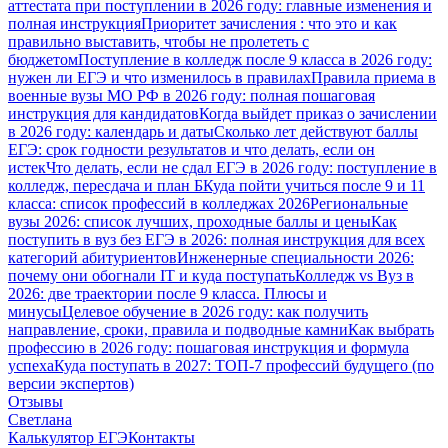
аттестата при поступлении в 2026 году: главные изменения и
полная инструкция
Приоритет зачисления : что это и как
правильно выставить, чтобы не пролететь с
бюджетом
Поступление в колледж после 9 класса в 2026 году:
нужен ли ЕГЭ и что изменилось в правилах
Правила приема в
военные вузы МО РФ в 2026 году: полная пошаговая
инструкция для кандидатов
Когда выйдет приказ о зачислении
в 2026 году: календарь и даты
Сколько лет действуют баллы
ЕГЭ: срок годности результатов и что делать, если он
истек
Что делать, если не сдал ЕГЭ в 2026 году: поступление в
колледж, пересдача и план Б
Куда пойти учиться после 9 и 11
класса: список профессий в колледжах 2026
Региональные
вузы 2026: список лучших, проходные баллы и цены
Как
поступить в вуз без ЕГЭ в 2026: полная инструкция для всех
категорий абитуриентов
Инженерные специальности 2026:
почему они обогнали IT и куда поступать
Колледж vs Вуз в
2026: две траектории после 9 класса. Плюсы и
минусы
Целевое обучение в 2026 году: как получить
направление, сроки, правила и подводные камни
Как выбрать
профессию в 2026 году: пошаговая инструкция и формула
успеха
Куда поступать в 2027: ТОП-7 профессий будущего (по
версии экспертов)
Отзывы
Светлана
Калькулятор ЕГЭ
Контакты