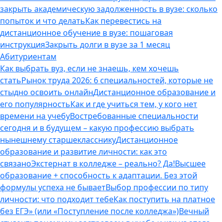
закрыть академическую задолженность в вузе: сколько
попыток и что делать
Как перевестись на
дистанционное обучение в вузе: пошаговая
инструкция
Закрыть долги в вузе за 1 месяц
Абитуриентам
Как выбрать вуз, если не знаешь, кем хочешь
стать
Рынок труда 2026: 6 специальностей, которые не
стыдно освоить онлайн
Дистанционное образование и
его популярность
Как и где учиться тем, у кого нет
времени на учебу
Востребованные специальности
сегодня и в будущем – какую профессию выбрать
нынешнему старшекласснику
Дистанционное
образование и развитие личности: как это
связано
Экстернат в колледже – реально? Да!
Высшее
образование + способность к адаптации. Без этой
формулы успеха не бывает
Выбор профессии по типу
личности: что подходит тебе
Как поступить на платное
без ЕГЭ» (или «Поступление после колледжа»)
Вечный