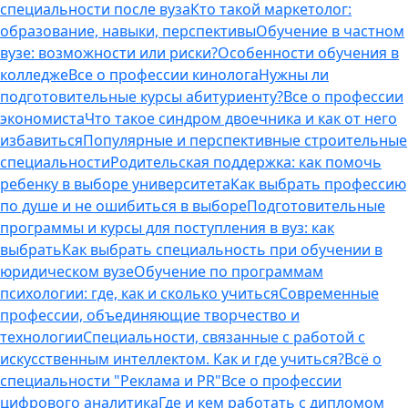
специальности после вуза
Кто такой маркетолог:
образование, навыки, перспективы
Обучение в частном
вузе: возможности или риски?
Особенности обучения в
колледже
Все о профессии кинолога
Нужны ли
подготовительные курсы абитуриенту?
Все о профессии
экономиста
Что такое синдром двоечника и как от него
избавиться
Популярные и перспективные строительные
специальности
Родительская поддержка: как помочь
ребенку в выборе университета
Как выбрать профессию
по душе и не ошибиться в выборе
Подготовительные
программы и курсы для поступления в вуз: как
выбрать
Как выбрать специальность при обучении в
юридическом вузе
Обучение по программам
психологии: где, как и сколько учиться
Современные
профессии, объединяющие творчество и
технологии
Специальности, связанные с работой с
искусственным интеллектом. Как и где учиться?
Всё о
специальности "Реклама и PR"
Все о профессии
цифрового аналитика
Где и кем работать с дипломом