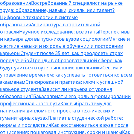
образования
Востребованный специалист на рынке
труда: образование, навыки, скиллы или талант?
Цифровые технологии в системе
образования
Аспирантура в строительной
отрасли
Научное исследование: все этапы
Перспективы
и карьера для выпускников вузов социологии
Мягкие и
жесткие навыки и их роль в обучении и построении
карьеры
Студент после 35 лет: как преодолеть страх
перед учебой
Тренды в образовательной сфере: как
будут учиться в вузе нынешние школьники
Сессия и
управление временем: как успевать готовиться ко всем
экзаменам
Стажировка и практика: ключ к успешной
карьере студента
Зависит ли карьера от уровня
образования?
Бакалавриат и его роль в формировании
профессионального пути
Как выбрать тему для
написания дипломного проекта в технических и
гуманитарных вузах
Плагиат в студенческой работе:
нормы и последствия
Как восстановиться в вузе после
отчисления: пошаговая инструкция, сроки и шансы
Как