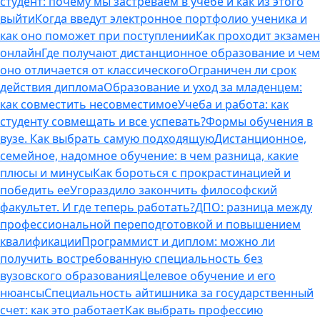
студент: почему мы застреваем в учебе и как из этого
выйти
Когда введут электронное портфолио ученика и
как оно поможет при поступлении
Как проходит экзамен
онлайн
Где получают дистанционное образование и чем
оно отличается от классического
Ограничен ли срок
действия диплома
Образование и уход за младенцем:
как совместить несовместимое
Учеба и работа: как
студенту совмещать и все успевать?
Формы обучения в
вузе. Как выбрать самую подходящую
Дистанционное,
семейное, надомное обучение: в чем разница, какие
плюсы и минусы
Как бороться с прокрастинацией и
победить ее
Угораздило закончить философский
факультет. И где теперь работать?
ДПО: разница между
профессиональной переподготовкой и повышением
квалификации
Программист и диплом: можно ли
получить востребованную специальность без
вузовского образования
Целевое обучение и его
нюансы
Специальность айтишника за государственный
счет: как это работает
Как выбрать профессию