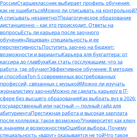
России
Старшеклассник выбирает профиль обучения:
как не ошибиться
Можно ли списывать на контрольной?
А списывать незаметно?
Педагогическое образование
дистанционно – как это происходит. Ответы на
вопросы
Есть ли карьера после заочного
обучения
«Дешевая» специальность и ее
перспективность
Поступить заочно на бюджет:
возможности и варианты
Карьера для бухгалтера: от
кассира до главбуха
Как стать госслужащим: что за
работа, где обучают
Эффективное обучение: 8 методик
и способов
Топ-5 современных востребованных
профессий, связанных с музыкой
Можно ли изучать
журналистику заочно
Можно ли сделать карьеру в IT-
сфере без высшего образования
Как выбрать вуз в 2026:
государственный или частный — полный гайд для
абитуриента
Престижная работа и высокая зарплата
после колледжа: такое возможно?
Университет как ключ
к знаниям и возможностям
Ошибки выбора. Почему
специальность «вдруг» оказывается не той
Что такое