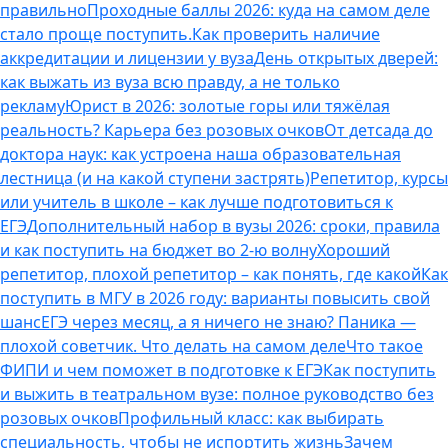
правильно
Проходные баллы 2026: куда на самом деле
стало проще поступить.
Как проверить наличие
аккредитации и лицензии у вуза
День открытых дверей:
как выжать из вуза всю правду, а не только
рекламу
Юрист в 2026: золотые горы или тяжёлая
реальность? Карьера без розовых очков
От детсада до
доктора наук: как устроена наша образовательная
лестница (и на какой ступени застрять)
Репетитор, курсы
или учитель в школе – как лучше подготовиться к
ЕГЭ
Дополнительный набор в вузы 2026: сроки, правила
и как поступить на бюджет во 2‑ю волну
Хороший
репетитор, плохой репетитор – как понять, где какой
Как
поступить в МГУ в 2026 году: варианты повысить свой
шанс
ЕГЭ через месяц, а я ничего не знаю? Паника —
плохой советчик. Что делать на самом деле
Что такое
ФИПИ и чем поможет в подготовке к ЕГЭ
Как поступить
и выжить в театральном вузе: полное руководство без
розовых очков
Профильный класс: как выбирать
специальность, чтобы не испортить жизнь
Зачем