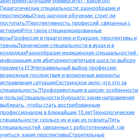
абитуриента
Лучший университет - какой он?
Педагогические специальности: разнообразие и
перспективы
Очно-заочное обучение: стоит ли
поступать?
Перспективность профессий, связанных с
историей
Что такое специализированные
вузы
Профессия в педагогике и будущее: перспективы и
тренды
Технические специальности в вузах и в
колледжах
Разнообразие медицинских специальностей -
информация для абитуриентов
Четыре шага по выбору
предмета ЕГЭ
Неправильный выбор профессии:
возможные последствия и возможные варианты
исправления ситуации
Сестринское дело: что это за
специальность?
Профориентация в школе: особенности
и польза
Специальности будущего: какие направления
выбирать, чтобы стать востребованным
профессионалом в ближайшие 10 лет
Технологические
специальности: сколько их и как их освоить
Пять
специальностей, связанных с робототехникой: где
учиться, какие перспективы
Строительные