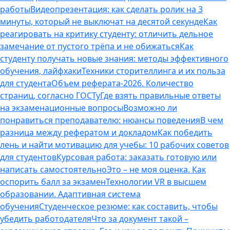
работы
Видеопрезентация: как сделать ролик на 3
минуты, который не выключат на десятой секунде
Как
реагировать на критику студенту: отличить дельное
замечание от пустого трёпа и не обижаться
Как
студенту получать новые знания: методы эффективного
обучения, лайфхаки
Техники сторителлинга и их польза
для студента
Объем реферата-2026. Количество
страниц, согласно ГОСТу
Где взять правильные ответы
на экзаменационные вопросы
Возможно ли
понравиться преподавателю: нюансы поведения
В чем
разница между рефератом и докладом
Как победить
лень и найти мотивацию для учебы: 10 рабочих советов
для студентов
Курсовая работа: заказать готовую или
написать самостоятельно
Это – не моя оценка. Как
оспорить балл за экзамен
Технологии VR в высшем
образовании. Адаптивная система
обучения
Студенческое резюме: как составить, чтобы
убедить работодателя
Что за документ такой –