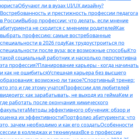
юриста
Обучают ли в вузах UI/UX дизайну?
Востребованность и престижность профессии педагога
в России
Выбор профессии: что делать, если мнение
абитуриента не сходится с мнением родителей
Как
выбрать профессию: самые востребованные
специальности в 2026 году
Как трудоустроиться по
специальности после вуза: все возможные способы
Кто
такой социальный работник и насколько перспективна
эта профессия?
Планирование карьеры - когда начинать
и как не ошибиться
Успешная карьера без высшего
образования: возможно ли такое?
Спортивный тренер:
кто это и где этому учатся
Профессии для любителей
видеоигр: как зарабатывать, не выходя из гейма
Кем и
где работать после окончания химического
факультета
Методы эффективного обучения: обзор и
оценка их эффективности
Портфолио абитуриента: что
это, зачем необходимо и как его создать
Особенности
сессии в колледжах и техникумах
Все о профессии