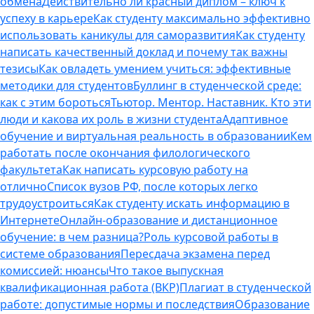
обмена
Действительно ли красный диплом – ключ к
успеху в карьере
Как студенту максимально эффективно
использовать каникулы для саморазвития
Как студенту
написать качественный доклад и почему так важны
тезисы
Как овладеть умением учиться: эффективные
методики для студентов
Буллинг в студенческой среде:
как с этим бороться
Тьютор. Ментор. Наставник. Кто эти
люди и какова их роль в жизни студента
Адаптивное
обучение и виртуальная реальность в образовании
Кем
работать после окончания филологического
факультета
Как написать курсовую работу на
отлично
Список вузов РФ, после которых легко
трудоустроиться
Как студенту искать информацию в
Интернете
Онлайн-образование и дистанционное
обучение: в чем разница?
Роль курсовой работы в
системе образования
Пересдача экзамена перед
комиссией: нюансы
Что такое выпускная
квалификационная работа (ВКР)
Плагиат в студенческой
работе: допустимые нормы и последствия
Образование