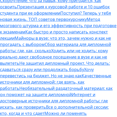
Скорочтение: что за навык, кому пригодится, как
освоить
Презентация к курсовой работе и 10 ошибок
студента при ее оформлении
Поступил? Теперь у тебя
новая жизнь. ТОП советов первокурснику
Метод
мозгового штурма и его эффективность при подготовке
к экзаменам
Как быстро и просто написать конспект
лекции
Майноры в вузе: что это, зачем нужно и как не
прогадать с выбором
Сбор материала для дипломной
работы: где, как, сколько
Ходить или не ходить: кому
реально дают свободное посещение в вузе и как не
вылететь
Не защитил дипломный проект. Что делать:
сдаваться сразу или продолжать борьбу
Хочу
перевестись на бюджет. Но не знаю как
Качественные
источники для дипломной: где взять, как
работать
Необязательный раздаточный материал: как
он поможет на защите дипломной
Интернет и
достоверные источники для дипломной работы: где
искать, как проверить
Все о дополнительной сессии:
кто, когда и что сдает
Можно ли поменять