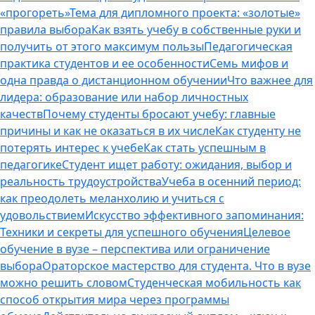
«прогореть»
Тема для дипломного проекта: «золотые»
правила выбора
Как взять учебу в собственные руки и
получить от этого максимум пользы
Педагогическая
практика студентов и ее особенности
Семь мифов и
одна правда о дистанционном обучении
Что важнее для
лидера: образование или набор личностных
качеств
Почему студенты бросают учебу: главные
причины и как не оказаться в их числе
Как студенту не
потерять интерес к учебе
Как стать успешным в
педагогике
Студент ищет работу: ожидания, выбор и
реальность трудоустройства
Учеба в осенний период:
как преодолеть меланхолию и учиться с
удовольствием
Искусство эффективного запоминания:
Техники и секреты для успешного обучения
Целевое
обучение в вузе – перспектива или ограничение
выбора
Ораторское мастерство для студента. Что в вузе
можно решить словом
Студенческая мобильность как
способ открытия мира через программы