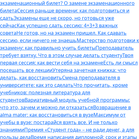
экзаменационный билет? О замене экзаменационного
билета
Сессия раньше времени: как подготовиться и
сдать
Экзамены еще не скоро, но готовься уже
сейчас
Как успешно сдать сессию: 4+3+3 важных
совета
Не готов, но на экзамен пришел. Как сдавать
сессию, если ничего не знаешь
Мастерство подготовки к
экзамену: как правильно учить билеты
Преподаватель
требует взятку. Что в этом случае делать студенту
Твоя
первая сессия: как вести себя на экзамене
Есть ли смысл
посещать все лекции
Утеряна зачетная книжка: что
делать, как восстановить
Смена преподавателя в
университете: как это сделать
Что прочитать, кроме
учебников: полезная литература для
студентов
Вариативный модуль учебной программы:
что это, зачем и можно ли отказаться
Возвращение в
alma mater: как восстановиться в вузе
Максимум от
учебы в вузе: постарайся взять все. И не только
знаниями
Премия «Студент года» – не ради денег, а для
пользы дела
Время написания дипломной: срок и этапы