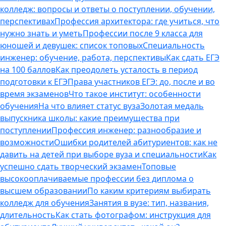
колледж: вопросы и ответы о поступлении, обучении,
перспективах
Профессия архитектора: где учиться, что
нужно знать и уметь
Профессии после 9 класса для
юношей и девушек: список топовых
Специальность
инженер: обучение, работа, перспективы
Как сдать ЕГЭ
на 100 баллов
Как преодолеть усталость в период
подготовки к ЕГЭ
Права участников ЕГЭ: до, после и во
время экзаменов
Что такое институт: особенности
обучения
На что влияет статус вуза
Золотая медаль
выпускника школы: какие преимущества при
поступлении
Профессия инженер: разнообразие и
возможности
Ошибки родителей абитуриентов: как не
давить на детей при выборе вуза и специальности
Как
успешно сдать творческий экзамен
Топовые
высокооплачиваемые профессии без диплома о
высшем образовании
По каким критериям выбирать
колледж для обучения
Занятия в вузе: тип, названия,
длительность
Как стать фотографом: инструкция для