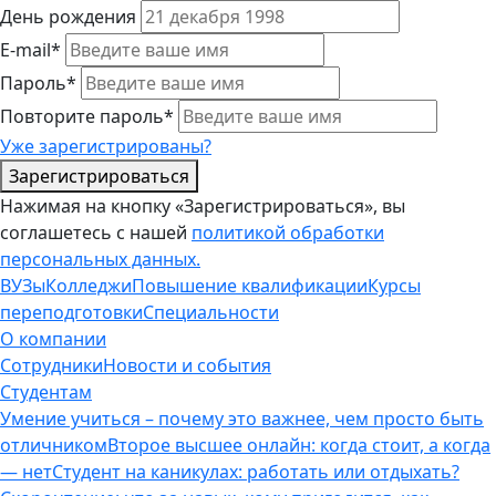
День рождения
E-mail*
Пароль*
Повторите пароль*
Уже зарегистрированы?
Зарегистрироваться
Нажимая на кнопку «Зарегистрироваться», вы
соглашетесь с нашей
политикой обработки
персональных данных.
ВУЗы
Колледжи
Повышение квалификации
Курсы
переподготовки
Специальности
О компании
Сотрудники
Новости и события
Студентам
Умение учиться – почему это важнее, чем просто быть
отличником
Второе высшее онлайн: когда стоит, а когда
— нет
Студент на каникулах: работать или отдыхать?