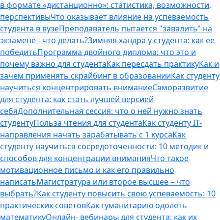
в формате «дистанционно»: статистика, возможности,
перспективы
Что оказывает влияние на успеваемость
студента в вузе
Преподаватель пытается "завалить" на
экзамене - что делать?
Зимняя хандра у студента: как ее
победить
Программа двойного диплома: что это и
почему важно для студента
Как пересдать практику
Как и
зачем применять скрайбинг в образовании
Как студенту
научиться концентрировать внимание
Саморазвитие
для студента: как стать лучшей версией
себя
Дополнительная сессия: что о ней нужно знать
студенту
Польза чтения для студента
Как студенту IT-
направления начать зарабатывать с 1 курса
Как
студенту научиться сосредоточенности: 10 методик и
способов для концентрации внимания
Что такое
мотивационное письмо и как его правильно
написать
Магистратура или второе высшее – что
выбрать?
Как студенту повысить свою успеваемость: 10
практических советов
Как гуманитарию одолеть
математику
Онлайн- вебинары для студента: как их