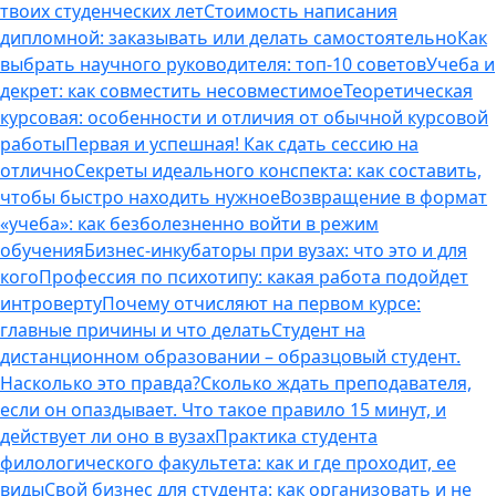
твоих студенческих лет
Стоимость написания
дипломной: заказывать или делать самостоятельно
Как
выбрать научного руководителя: топ-10 советов
Учеба и
декрет: как совместить несовместимое
Теоретическая
курсовая: особенности и отличия от обычной курсовой
работы
Первая и успешная! Как сдать сессию на
отлично
Секреты идеального конспекта: как составить,
чтобы быстро находить нужное
Возвращение в формат
«учеба»: как безболезненно войти в режим
обучения
Бизнес-инкубаторы при вузах: что это и для
кого
Профессия по психотипу: какая работа подойдет
интроверту
Почему отчисляют на первом курсе:
главные причины и что делать
Студент на
дистанционном образовании – образцовый студент.
Насколько это правда?
Сколько ждать преподавателя,
если он опаздывает. Что такое правило 15 минут, и
действует ли оно в вузах
Практика студента
филологического факультета: как и где проходит, ее
виды
Свой бизнес для студента: как организовать и не