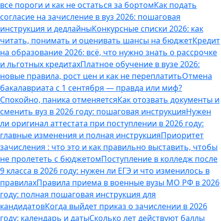
все пороги и как не остаться за бортом
Как подать
согласие на зачисление в вуз 2026: пошаговая
инструкция и дедлайны
Конкурсные списки 2026: как
читать, понимать и оценивать шансы на бюджет
Кредит
на образование 2026: всё, что нужно знать о рассрочке
и льготных кредитах
Платное обучение в вузе 2026:
новые правила, рост цен и как не переплатить
Отмена
бакалавриата с 1 сентября — правда или миф?
Спокойно, паника отменяется
Как отозвать документы и
сменить вуз в 2026 году: пошаговая инструкция
Нужен
ли оригинал аттестата при поступлении в 2026 году:
главные изменения и полная инструкция
Приоритет
зачисления : что это и как правильно выставить, чтобы
не пролететь с бюджетом
Поступление в колледж после
9 класса в 2026 году: нужен ли ЕГЭ и что изменилось в
правилах
Правила приема в военные вузы МО РФ в 2026
году: полная пошаговая инструкция для
кандидатов
Когда выйдет приказ о зачислении в 2026
году: календарь и даты
Сколько лет действуют баллы