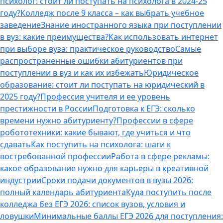
психолог: стоит ли поступать на психолога в 2024-25
году?
Колледж после 9 класса – как выбрать учебное
заведение
Знание иностранного языка при поступлении
в вуз: какие преимущества?
Как использовать интернет
при выборе вуза: практическое руководство
Самые
распространенные ошибки абитуриентов при
поступлении в вуз и как их избежать
Юридическое
образование: стоит ли поступать на юридический в
2025 году?
Профессия учителя и ее уровень
престижности в России
Подготовка к ЕГЭ: сколько
времени нужно абитуриенту?
Профессии в сфере
робототехники: какие бывают, где учиться и что
сдавать
Как поступить на психолога: шаги к
востребованной профессии
Работа в сфере рекламы:
какое образование нужно для карьеры в креативной
индустрии
Сроки подачи документов в вузы 2026:
полный календарь абитуриента
Куда поступить после
колледжа без ЕГЭ 2026: список вузов, условия и
ловушки
Минимальные баллы ЕГЭ 2026 для поступления: