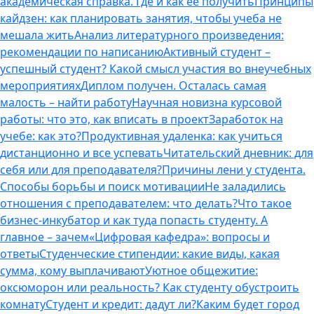
академическая справка. Где и как ее получить
Принципы
кайдзен: как планировать занятия, чтобы учеба не
мешала жить
Анализ литературного произведения:
рекомендации по написанию
Активный студент –
успешный студент? Какой смысл участия во внеучебных
мероприятиях
Диплом получен. Осталась самая
малость – найти работу
Научная новизна курсовой
работы: что это, как вписать в проект
Заработок на
учебе: как это?
Продуктивная удаленка: как учиться
дистанционно и все успевать
Читательский дневник: для
себя или для преподавателя?
Причины лени у студента.
Способы борьбы и поиск мотивации
Не заладились
отношения с преподавателем: что делать?
Что такое
бизнес-инкубатор и как туда попасть студенту. А
главное – зачем
«Цифровая кафедра»: вопросы и
ответы
Студенческие стипендии: какие виды, какая
сумма, кому выплачивают
Уютное общежитие:
оксюморон или реальность? Как студенту обустроить
комнату
Студент и кредит: дадут ли?
Каким будет город