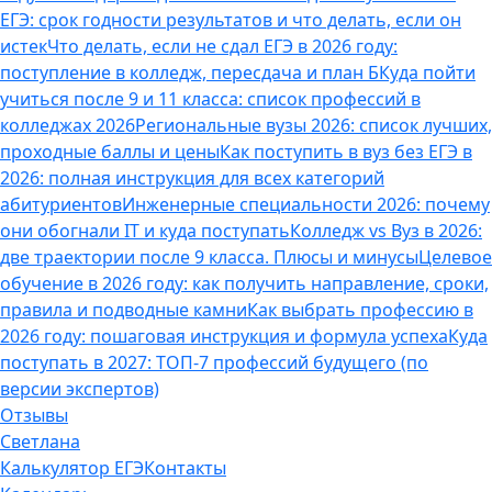
ЕГЭ: срок годности результатов и что делать, если он
истек
Что делать, если не сдал ЕГЭ в 2026 году:
поступление в колледж, пересдача и план Б
Куда пойти
учиться после 9 и 11 класса: список профессий в
колледжах 2026
Региональные вузы 2026: список лучших,
проходные баллы и цены
Как поступить в вуз без ЕГЭ в
2026: полная инструкция для всех категорий
абитуриентов
Инженерные специальности 2026: почему
они обогнали IT и куда поступать
Колледж vs Вуз в 2026:
две траектории после 9 класса. Плюсы и минусы
Целевое
обучение в 2026 году: как получить направление, сроки,
правила и подводные камни
Как выбрать профессию в
2026 году: пошаговая инструкция и формула успеха
Куда
поступать в 2027: ТОП-7 профессий будущего (по
версии экспертов)
Отзывы
Светлана
Калькулятор ЕГЭ
Контакты