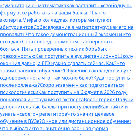
«гуманитарию» математика
Как заставить «свободную»
форму эссе работать на ваши баллы. План от
эксперта.
Мифы о колледжах, которыми пугают
абитуриентов
Собеседование в магистратуру: как его не
провалить
Что такое демонстрационный экзамен и кто
его сдает
Страх перед экзаменом: как перестать
бояться. Пять проверенных техник борьбы с
тревожностью
Как поступить в вуз дистанционно
Школу
окончил давно, а ЕГЭ нужно сдавать сейчас. Как?
Что
значит заочное обучение?
Обучение в колледже и вузе
одновременно: а что, так можно было?
Куда поступить
после колледжа?
Скоро экзамен – как подготовиться
психологически
Как поступить на бюджет в 2026 году:
пошаговая инструкция от эксперта
Волонтерил? Получи
дополнительные баллы при поступлении!
Как найти и
узнать «своего» репетитора
Что значит целевое
обучение в ВУЗе?
Очное или дистанционное обучение:
что выбрать
Что значит очно-заочная форма