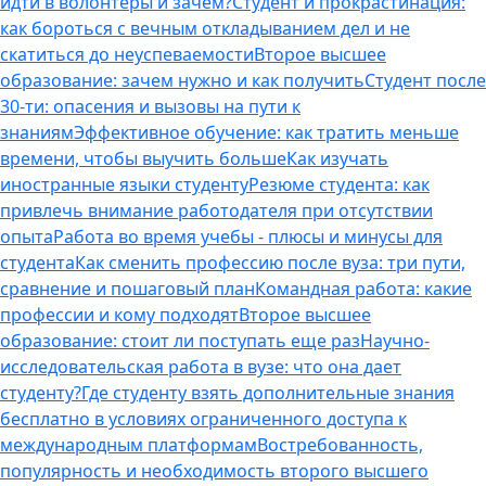
идти в волонтеры и зачем?
Студент и прокрастинация:
как бороться с вечным откладыванием дел и не
скатиться до неуспеваемости
Второе высшее
образование: зачем нужно и как получить
Студент после
30-ти: опасения и вызовы на пути к
знаниям
Эффективное обучение: как тратить меньше
времени, чтобы выучить больше
Как изучать
иностранные языки студенту
Резюме студента: как
привлечь внимание работодателя при отсутствии
опыта
Работа во время учебы - плюсы и минусы для
студента
Как сменить профессию после вуза: три пути,
сравнение и пошаговый план
Командная работа: какие
профессии и кому подходят
Второе высшее
образование: стоит ли поступать еще раз
Научно-
исследовательская работа в вузе: что она дает
студенту?
Где студенту взять дополнительные знания
бесплатно в условиях ограниченного доступа к
международным платформам
Востребованность,
популярность и необходимость второго высшего