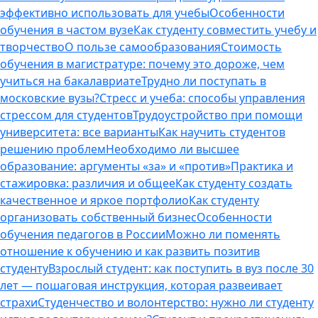
эффективно использовать для учебы
Особенности
обучения в частом вузе
Как студенту совместить учебу и
творчество
О пользе самообразования
Стоимость
обучения в магистратуре: почему это дороже, чем
учиться на бакалавриате
Трудно ли поступать в
московские вузы?
Стресс и учеба: способы управления
стрессом для студентов
Трудоустройство при помощи
университета: все варианты
Как научить студентов
решению проблем
Необходимо ли высшее
образование: аргументы «за» и «против»
Практика и
стажировка: различия и общее
Как студенту создать
качественное и яркое портфолио
Как студенту
организовать собственный бизнес
Особенности
обучения педагогов в России
Можно ли поменять
отношение к обучению и как развить позитив
студенту
Взрослый студент: как поступить в вуз после 30
лет — пошаговая инструкция, которая развеивает
страхи
Студенчество и волонтерство: нужно ли cтуденту