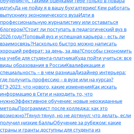
обучения?
«С такими оценками тебе только в повара
идти!»
Да не пойду я в вашу бухгалтерию! Кем работать
выпускнику экономического вуза
Идти в
профессиональную журналистику или оставаться
блогером?
Стоит ли поступать в педагогический вуз в
2026 году?
Топовый вуз и успешная карьера – есть ли
взаимосвязь?
Насколько быстро можно написать
хороший реферат: за день, за два?
Способы сэкономить
на учебе для студента-платника
Куда пойти учиться: все
виды образования в России
Квалификация и
специальность – в чем разница
Дизайнер интерьера:
где получить профессию – в вузе или на курсах?
ЕГЭ-2023: что нового, какие изменения
Как искать
информацию в Сети и находить то, что
нужно
Эффективное обучение: новые неожиданные
методы
Программист после колледжа: как это
возможно?
Тянул-тянул, но не дотянул: что делать, если
получил низкие баллы
Обучение за рубежом: какие
страны и гранты доступны для студента из