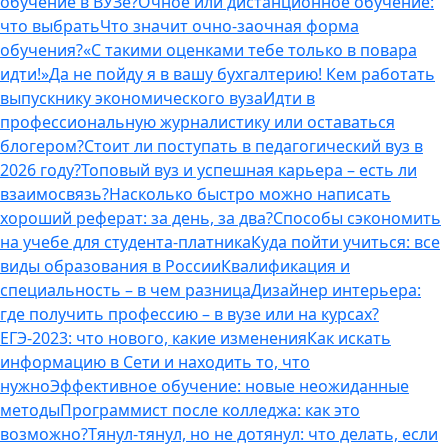
обучение в ВУЗе?
Очное или дистанционное обучение:
что выбрать
Что значит очно-заочная форма
обучения?
«С такими оценками тебе только в повара
идти!»
Да не пойду я в вашу бухгалтерию! Кем работать
выпускнику экономического вуза
Идти в
профессиональную журналистику или оставаться
блогером?
Стоит ли поступать в педагогический вуз в
2026 году?
Топовый вуз и успешная карьера – есть ли
взаимосвязь?
Насколько быстро можно написать
хороший реферат: за день, за два?
Способы сэкономить
на учебе для студента-платника
Куда пойти учиться: все
виды образования в России
Квалификация и
специальность – в чем разница
Дизайнер интерьера:
где получить профессию – в вузе или на курсах?
ЕГЭ-2023: что нового, какие изменения
Как искать
информацию в Сети и находить то, что
нужно
Эффективное обучение: новые неожиданные
методы
Программист после колледжа: как это
возможно?
Тянул-тянул, но не дотянул: что делать, если