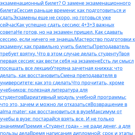
экзаменационный билет? О замене экзаменационного
билета
Сессия раньше времени: как подготовиться и
сдать
Экзамены еще не скоро, но готовься уже
сейчас
Как успешно сдать сессию: 4+3+3 важных
совета
Не готов, но на экзамен пришел. Как сдавать
сессию, если ничего не знаешь
Мастерство подготовки к
экзамену: как правильно учить билеты
Преподаватель
требует взятку. Что в этом случае делать студенту
Твоя
первая сессия: как вести себя на экзамене
Есть ли смысл
посещать все лекции
Утеряна зачетная книжка: что
делать, как восстановить
Смена преподавателя в
университете: как это сделать
Что прочитать, кроме
учебников: полезная литература для
студентов
Вариативный модуль учебной программы:
что это, зачем и можно ли отказаться
Возвращение в
alma mater: как восстановиться в вузе
Максимум от
учебы в вузе: постарайся взять все. И не только
знаниями
Премия «Студент года» – не ради денег, а для
пользы дела
Время написания дипломной: срок и этапы