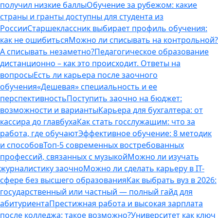
получил низкие баллы
Обучение за рубежом: какие
страны и гранты доступны для студента из
России
Старшеклассник выбирает профиль обучения:
как не ошибиться
Можно ли списывать на контрольной?
А списывать незаметно?
Педагогическое образование
дистанционно – как это происходит. Ответы на
вопросы
Есть ли карьера после заочного
обучения
«Дешевая» специальность и ее
перспективность
Поступить заочно на бюджет:
возможности и варианты
Карьера для бухгалтера: от
кассира до главбуха
Как стать госслужащим: что за
работа, где обучают
Эффективное обучение: 8 методик
и способов
Топ-5 современных востребованных
профессий, связанных с музыкой
Можно ли изучать
журналистику заочно
Можно ли сделать карьеру в IT-
сфере без высшего образования
Как выбрать вуз в 2026:
государственный или частный — полный гайд для
абитуриента
Престижная работа и высокая зарплата
после колледжа: такое возможно?
Университет как ключ