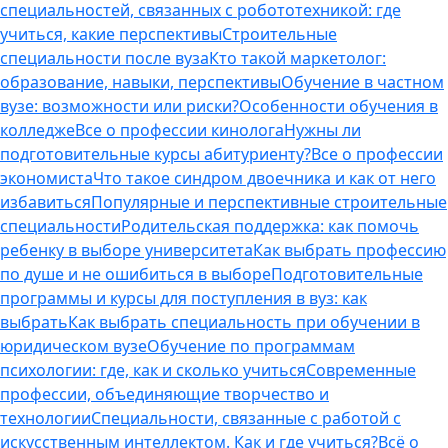
специальностей, связанных с робототехникой: где
учиться, какие перспективы
Строительные
специальности после вуза
Кто такой маркетолог:
образование, навыки, перспективы
Обучение в частном
вузе: возможности или риски?
Особенности обучения в
колледже
Все о профессии кинолога
Нужны ли
подготовительные курсы абитуриенту?
Все о профессии
экономиста
Что такое синдром двоечника и как от него
избавиться
Популярные и перспективные строительные
специальности
Родительская поддержка: как помочь
ребенку в выборе университета
Как выбрать профессию
по душе и не ошибиться в выборе
Подготовительные
программы и курсы для поступления в вуз: как
выбрать
Как выбрать специальность при обучении в
юридическом вузе
Обучение по программам
психологии: где, как и сколько учиться
Современные
профессии, объединяющие творчество и
технологии
Специальности, связанные с работой с
искусственным интеллектом. Как и где учиться?
Всё о