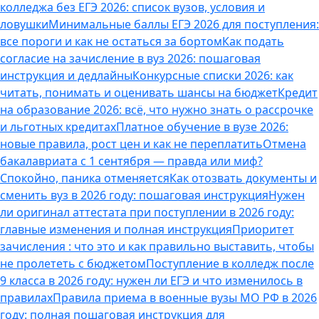
колледжа без ЕГЭ 2026: список вузов, условия и
ловушки
Минимальные баллы ЕГЭ 2026 для поступления:
все пороги и как не остаться за бортом
Как подать
согласие на зачисление в вуз 2026: пошаговая
инструкция и дедлайны
Конкурсные списки 2026: как
читать, понимать и оценивать шансы на бюджет
Кредит
на образование 2026: всё, что нужно знать о рассрочке
и льготных кредитах
Платное обучение в вузе 2026:
новые правила, рост цен и как не переплатить
Отмена
бакалавриата с 1 сентября — правда или миф?
Спокойно, паника отменяется
Как отозвать документы и
сменить вуз в 2026 году: пошаговая инструкция
Нужен
ли оригинал аттестата при поступлении в 2026 году:
главные изменения и полная инструкция
Приоритет
зачисления : что это и как правильно выставить, чтобы
не пролететь с бюджетом
Поступление в колледж после
9 класса в 2026 году: нужен ли ЕГЭ и что изменилось в
правилах
Правила приема в военные вузы МО РФ в 2026
году: полная пошаговая инструкция для