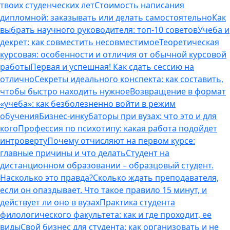
твоих студенческих лет
Стоимость написания
дипломной: заказывать или делать самостоятельно
Как
выбрать научного руководителя: топ-10 советов
Учеба и
декрет: как совместить несовместимое
Теоретическая
курсовая: особенности и отличия от обычной курсовой
работы
Первая и успешная! Как сдать сессию на
отлично
Секреты идеального конспекта: как составить,
чтобы быстро находить нужное
Возвращение в формат
«учеба»: как безболезненно войти в режим
обучения
Бизнес-инкубаторы при вузах: что это и для
кого
Профессия по психотипу: какая работа подойдет
интроверту
Почему отчисляют на первом курсе:
главные причины и что делать
Студент на
дистанционном образовании – образцовый студент.
Насколько это правда?
Сколько ждать преподавателя,
если он опаздывает. Что такое правило 15 минут, и
действует ли оно в вузах
Практика студента
филологического факультета: как и где проходит, ее
виды
Свой бизнес для студента: как организовать и не