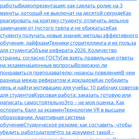
работы
Видеопрезентация: как сделать ролик на 3
минуты, который не выключат на десятой секунде
Как
реагировать на критику студенту: отличить дельное
замечание от пустого трёпа и не обижаться
Как
студенту получать новые знания: методы эффективного
обучения, лайфхаки
Техники сторителлинга и их польза
для студента
Объем реферата-2026. Количество
страниц, согласно ГОСТу
Где взять правильные ответы
на экзаменационные вопросы
Возможно ли
понравиться преподавателю: нюансы поведения
В чем
разница между рефератом и докладом
Как победить
лень и найти мотивацию для учебы: 10 рабочих советов
для студентов
Курсовая работа: заказать готовую или
написать самостоятельно
Это – не моя оценка. Как
оспорить балл за экзамен
Технологии VR в высшем
образовании. Адаптивная система
обучения
Студенческое резюме: как составить, чтобы
убедить работодателя
Что за документ такой –