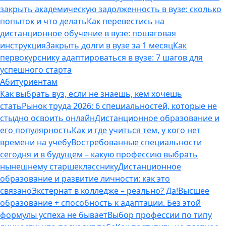
закрыть академическую задолженность в вузе: сколько
попыток и что делать
Как перевестись на
дистанционное обучение в вузе: пошаговая
инструкция
Закрыть долги в вузе за 1 месяц
Как
первокурснику адаптироваться в вузе: 7 шагов для
успешного старта
Абитуриентам
Как выбрать вуз, если не знаешь, кем хочешь
стать
Рынок труда 2026: 6 специальностей, которые не
стыдно освоить онлайн
Дистанционное образование и
его популярность
Как и где учиться тем, у кого нет
времени на учебу
Востребованные специальности
сегодня и в будущем – какую профессию выбрать
нынешнему старшекласснику
Дистанционное
образование и развитие личности: как это
связано
Экстернат в колледже – реально? Да!
Высшее
образование + способность к адаптации. Без этой
формулы успеха не бывает
Выбор профессии по типу