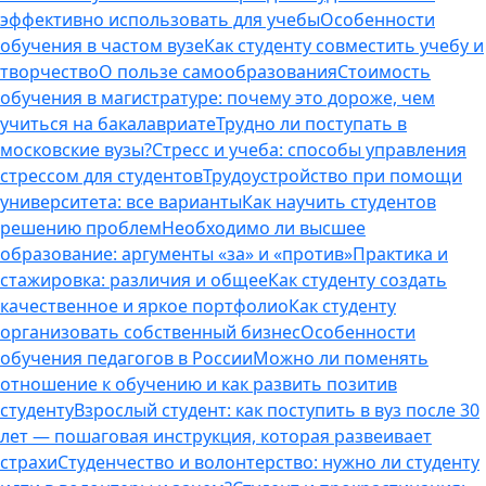
эффективно использовать для учебы
Особенности
обучения в частом вузе
Как студенту совместить учебу и
творчество
О пользе самообразования
Стоимость
обучения в магистратуре: почему это дороже, чем
учиться на бакалавриате
Трудно ли поступать в
московские вузы?
Стресс и учеба: способы управления
стрессом для студентов
Трудоустройство при помощи
университета: все варианты
Как научить студентов
решению проблем
Необходимо ли высшее
образование: аргументы «за» и «против»
Практика и
стажировка: различия и общее
Как студенту создать
качественное и яркое портфолио
Как студенту
организовать собственный бизнес
Особенности
обучения педагогов в России
Можно ли поменять
отношение к обучению и как развить позитив
студенту
Взрослый студент: как поступить в вуз после 30
лет — пошаговая инструкция, которая развеивает
страхи
Студенчество и волонтерство: нужно ли cтуденту