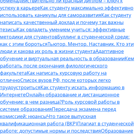
обмена
Действительно ли красный диплом – ключ к
успеху в карьере
Как студенту максимально эффективно
использовать каникулы для саморазвития
Как студенту
написать качественный доклад и почему так важны
тезисы
Как овладеть умением учиться: эффективные
методики для студентов
Буллинг в студенческой среде:
как с этим бороться
Тьютор. Ментор. Наставник. Кто эти
люди и какова их роль в жизни студента
Адаптивное
обучение и виртуальная реальность в образовании
Кем
работать после окончания филологического
факультета
Как написать курсовую работу на
отлично
Список вузов РФ, после которых легко
трудоустроиться
Как студенту искать информацию в
Интернете
Онлайн-образование и дистанционное
обучение: в чем разница?
Роль курсовой работы в
системе образования
Пересдача экзамена перед
комиссией: нюансы
Что такое выпускная
квалификационная работа (ВКР)
Плагиат в студенческой
работе: допустимые нормы и последствия
Образование