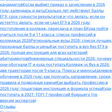
кандидатов
Когда выйдет приказ о зачислении в 2026
году: календарь и даты
Сколько лет действуют баллы
ЕГЭ: срок годности результатов и что делать, если он
истек
Что делать, если не сдал ЕГЭ в 2026 году:
поступление в колледж, пересдача и план Б
Куда пойти
учиться после 9 и 11 класса: список профессий в
колледжах 2026
Региональные вузы 2026: список лучших,
проходные баллы и цены
Как поступить в вуз без ЕГЭ в
2026: полная инструкция для всех категорий
абитуриентов
Инженерные специальности 2026: почему
они обогнали IT и куда поступать
Колледж vs Вуз в 2026:
две траектории после 9 класса. Плюсы и минусы
Целевое
обучение в 2026 году: как получить направление, сроки,
правила и подводные камни
Как выбрать профессию в
2026 году: пошаговая инструкция и формула успеха
Куда
поступать в 2027: ТОП-7 профессий будущего (по
версии экспертов)
Отзывы