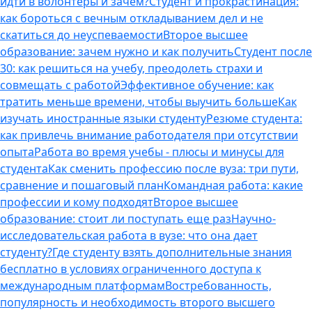
идти в волонтеры и зачем?
Студент и прокрастинация:
как бороться с вечным откладыванием дел и не
скатиться до неуспеваемости
Второе высшее
образование: зачем нужно и как получить
Студент после
30: как решиться на учебу, преодолеть страхи и
совмещать с работой
Эффективное обучение: как
тратить меньше времени, чтобы выучить больше
Как
изучать иностранные языки студенту
Резюме студента:
как привлечь внимание работодателя при отсутствии
опыта
Работа во время учебы - плюсы и минусы для
студента
Как сменить профессию после вуза: три пути,
сравнение и пошаговый план
Командная работа: какие
профессии и кому подходят
Второе высшее
образование: стоит ли поступать еще раз
Научно-
исследовательская работа в вузе: что она дает
студенту?
Где студенту взять дополнительные знания
бесплатно в условиях ограниченного доступа к
международным платформам
Востребованность,
популярность и необходимость второго высшего