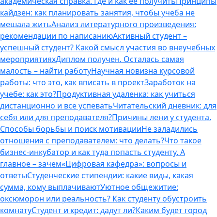
академическая справка. Где и как ее получить
Принципы
кайдзен: как планировать занятия, чтобы учеба не
мешала жить
Анализ литературного произведения:
рекомендации по написанию
Активный студент –
успешный студент? Какой смысл участия во внеучебных
мероприятиях
Диплом получен. Осталась самая
малость – найти работу
Научная новизна курсовой
работы: что это, как вписать в проект
Заработок на
учебе: как это?
Продуктивная удаленка: как учиться
дистанционно и все успевать
Читательский дневник: для
себя или для преподавателя?
Причины лени у студента.
Способы борьбы и поиск мотивации
Не заладились
отношения с преподавателем: что делать?
Что такое
бизнес-инкубатор и как туда попасть студенту. А
главное – зачем
«Цифровая кафедра»: вопросы и
ответы
Студенческие стипендии: какие виды, какая
сумма, кому выплачивают
Уютное общежитие:
оксюморон или реальность? Как студенту обустроить
комнату
Студент и кредит: дадут ли?
Каким будет город