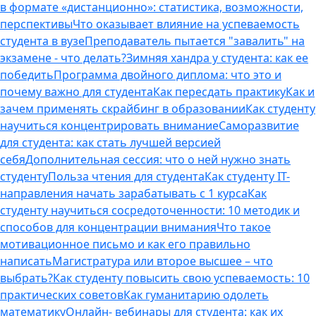
в формате «дистанционно»: статистика, возможности,
перспективы
Что оказывает влияние на успеваемость
студента в вузе
Преподаватель пытается "завалить" на
экзамене - что делать?
Зимняя хандра у студента: как ее
победить
Программа двойного диплома: что это и
почему важно для студента
Как пересдать практику
Как и
зачем применять скрайбинг в образовании
Как студенту
научиться концентрировать внимание
Саморазвитие
для студента: как стать лучшей версией
себя
Дополнительная сессия: что о ней нужно знать
студенту
Польза чтения для студента
Как студенту IT-
направления начать зарабатывать с 1 курса
Как
студенту научиться сосредоточенности: 10 методик и
способов для концентрации внимания
Что такое
мотивационное письмо и как его правильно
написать
Магистратура или второе высшее – что
выбрать?
Как студенту повысить свою успеваемость: 10
практических советов
Как гуманитарию одолеть
математику
Онлайн- вебинары для студента: как их