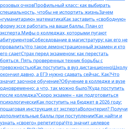
розовых очков
Профильный класс: как выбирать
специальность, чтобы не испортить жизнь
Зачем
«гуманитарию» математика
Как заставить «свободную»
форму эссе работать на ваши баллы. План от
эксперта.
Мифы о колледжах, которыми пугают
абитуриентов
Собеседование в магистратуру: как его не
провалить
Что такое демонстрационный экзамен и кто
его сдает
Страх перед экзаменом: как перестать
бояться. Пять проверенных техник борьбы с
тревожностью
Как поступить в вуз дистанционно
Школу
окончил давно, а ЕГЭ нужно сдавать сейчас. Как?
Что
значит заочное обучение?
Обучение в колледже и вузе
одновременно: а что, так можно было?
Куда поступить
после колледжа?
Скоро экзамен – как подготовиться
психологически
Как поступить на бюджет в 2026 году:
пошаговая инструкция от эксперта
Волонтерил? Получи
дополнительные баллы при поступлении!
Как найти и
узнать «своего» репетитора
Что значит целевое