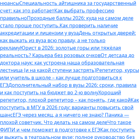
нюансы
Специальность айтишника за государственный
счет: как это работает
Как выбрать профессию
правильно
Проходные баллы 2026: куда на самом деле
стало проще поступить.
Как проверить наличие
аккредитации и лицензии у вуза
День открытых дверей:
как выжать из вуза всю правду, а не только
рекламу
Юрист в 2026: золотые горы или тяжёлая
реальность? Карьера без розовых очков
От детсада до
доктора наук: как устроена наша образовательная
лестница (и на какой ступени застрять)
Репетитор, курсы
или учитель в школе – как лучше подготовиться к
ЕГЭ
Дополнительный набор в вузы 2026: сроки, правила
и как поступить на бюджет во 2‑ю волну
Хороший
репетитор, плохой репетитор – как понять, где какой
Как
поступить в МГУ в 2026 году: варианты повысить свой
шанс
ЕГЭ через месяц, а я ничего не знаю? Паника —
плохой советчик. Что делать на самом деле
Что такое
ФИПИ и чем поможет в подготовке к ЕГЭ
Как поступить
и выжить в театральном вузе: полное руководство без