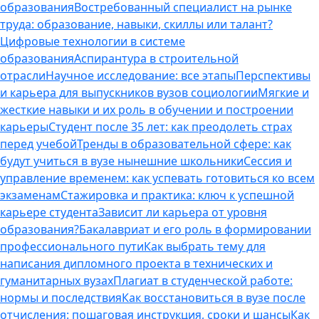
образования
Востребованный специалист на рынке
труда: образование, навыки, скиллы или талант?
Цифровые технологии в системе
образования
Аспирантура в строительной
отрасли
Научное исследование: все этапы
Перспективы
и карьера для выпускников вузов социологии
Мягкие и
жесткие навыки и их роль в обучении и построении
карьеры
Студент после 35 лет: как преодолеть страх
перед учебой
Тренды в образовательной сфере: как
будут учиться в вузе нынешние школьники
Сессия и
управление временем: как успевать готовиться ко всем
экзаменам
Стажировка и практика: ключ к успешной
карьере студента
Зависит ли карьера от уровня
образования?
Бакалавриат и его роль в формировании
профессионального пути
Как выбрать тему для
написания дипломного проекта в технических и
гуманитарных вузах
Плагиат в студенческой работе:
нормы и последствия
Как восстановиться в вузе после
отчисления: пошаговая инструкция, сроки и шансы
Как