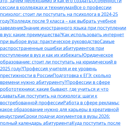
это, зачем необходимо и как его создать
Особенности
сессии в колледжах и техникумах
Все о профессии
психолог: стоит ли поступать на психолога в 2024-25
году?
Колледж после 9 класса – как выбрать учебное
заведение
Знание иностранного языка при поступлении
в вуз: какие преимущества?
Как использовать интернет
при выборе вуза: практическое руководство
Самые
распространенные ошибки абитуриентов при
поступлении в вуз и как их избежать
Юридическое
образование: стоит ли поступать на юридический в
2025 году?
Профессия учителя и ее уровень
престижности в России
Подготовка к ЕГЭ: сколько
времени нужно абитуриенту?
Профессии в сфере
робототехники: какие бывают, где учиться и что
сдавать
Как поступить на психолога: шаги к
востребованной профессии
Работа в сфере рекламы:
какое образование нужно для карьеры в креативной
индустрии
Сроки подачи документов в вузы 2026:
полный календарь абитуриента
Куда поступить после