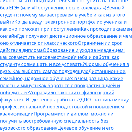
личности: что подходит тебе
Как поступить на платное
без ЕГЭ» (или «Поступление после колледжа»)
Вечный
студент: почему мы застреваем в учебе и как из этого
выйти
Когда введут электронное портфолио ученика и
как оно поможет при поступлении
Как проходит экзамен
онлайн
Где получают дистанционное образование и чем
оно отличается от классического
Ограничен ли срок
действия диплома
Образование и уход за младенцем:
как совместить несовместимое
Учеба и работа: как
студенту совмещать и все успевать?
Формы обучения в
вузе. Как выбрать самую подходящую
Дистанционное,
семейное, надомное обучение: в чем разница, какие
плюсы и минусы
Как бороться с прокрастинацией и
победить ее
Угораздило закончить философский
факультет. И где теперь работать?
ДПО: разница между
профессиональной переподготовкой и повышением
квалификации
Программист и диплом: можно ли
получить востребованную специальность без
вузовского образования
Целевое обучение и его