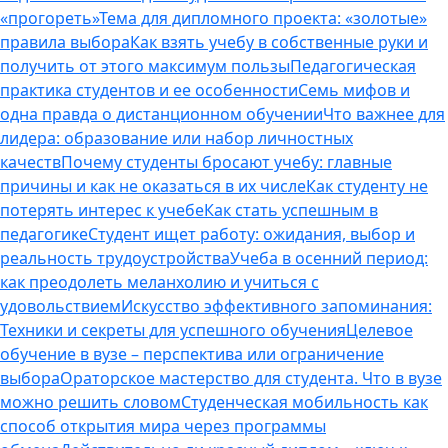
«прогореть»
Тема для дипломного проекта: «золотые»
правила выбора
Как взять учебу в собственные руки и
получить от этого максимум пользы
Педагогическая
практика студентов и ее особенности
Семь мифов и
одна правда о дистанционном обучении
Что важнее для
лидера: образование или набор личностных
качеств
Почему студенты бросают учебу: главные
причины и как не оказаться в их числе
Как студенту не
потерять интерес к учебе
Как стать успешным в
педагогике
Студент ищет работу: ожидания, выбор и
реальность трудоустройства
Учеба в осенний период:
как преодолеть меланхолию и учиться с
удовольствием
Искусство эффективного запоминания:
Техники и секреты для успешного обучения
Целевое
обучение в вузе – перспектива или ограничение
выбора
Ораторское мастерство для студента. Что в вузе
можно решить словом
Студенческая мобильность как
способ открытия мира через программы