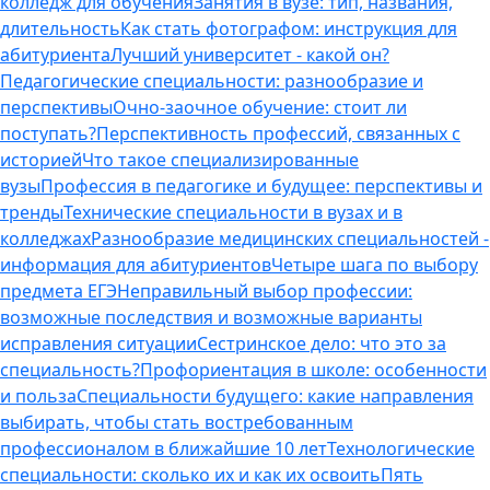
колледж для обучения
Занятия в вузе: тип, названия,
длительность
Как стать фотографом: инструкция для
абитуриента
Лучший университет - какой он?
Педагогические специальности: разнообразие и
перспективы
Очно-заочное обучение: стоит ли
поступать?
Перспективность профессий, связанных с
историей
Что такое специализированные
вузы
Профессия в педагогике и будущее: перспективы и
тренды
Технические специальности в вузах и в
колледжах
Разнообразие медицинских специальностей -
информация для абитуриентов
Четыре шага по выбору
предмета ЕГЭ
Неправильный выбор профессии:
возможные последствия и возможные варианты
исправления ситуации
Сестринское дело: что это за
специальность?
Профориентация в школе: особенности
и польза
Специальности будущего: какие направления
выбирать, чтобы стать востребованным
профессионалом в ближайшие 10 лет
Технологические
специальности: сколько их и как их освоить
Пять