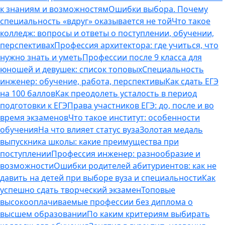
к знаниям и возможностям
Ошибки выбора. Почему
специальность «вдруг» оказывается не той
Что такое
колледж: вопросы и ответы о поступлении, обучении,
перспективах
Профессия архитектора: где учиться, что
нужно знать и уметь
Профессии после 9 класса для
юношей и девушек: список топовых
Специальность
инженер: обучение, работа, перспективы
Как сдать ЕГЭ
на 100 баллов
Как преодолеть усталость в период
подготовки к ЕГЭ
Права участников ЕГЭ: до, после и во
время экзаменов
Что такое институт: особенности
обучения
На что влияет статус вуза
Золотая медаль
выпускника школы: какие преимущества при
поступлении
Профессия инженер: разнообразие и
возможности
Ошибки родителей абитуриентов: как не
давить на детей при выборе вуза и специальности
Как
успешно сдать творческий экзамен
Топовые
высокооплачиваемые профессии без диплома о
высшем образовании
По каким критериям выбирать