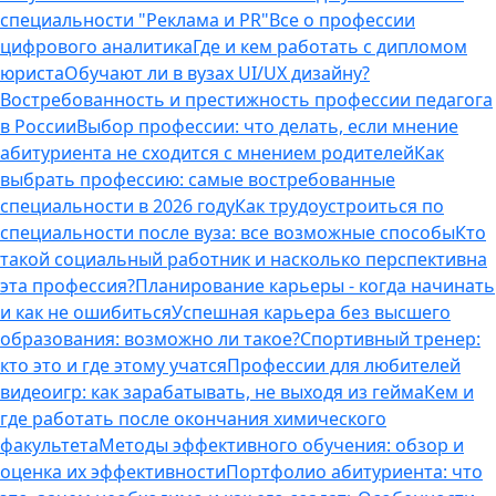
специальности "Реклама и PR"
Все о профессии
цифрового аналитика
Где и кем работать с дипломом
юриста
Обучают ли в вузах UI/UX дизайну?
Востребованность и престижность профессии педагога
в России
Выбор профессии: что делать, если мнение
абитуриента не сходится с мнением родителей
Как
выбрать профессию: самые востребованные
специальности в 2026 году
Как трудоустроиться по
специальности после вуза: все возможные способы
Кто
такой социальный работник и насколько перспективна
эта профессия?
Планирование карьеры - когда начинать
и как не ошибиться
Успешная карьера без высшего
образования: возможно ли такое?
Спортивный тренер:
кто это и где этому учатся
Профессии для любителей
видеоигр: как зарабатывать, не выходя из гейма
Кем и
где работать после окончания химического
факультета
Методы эффективного обучения: обзор и
оценка их эффективности
Портфолио абитуриента: что