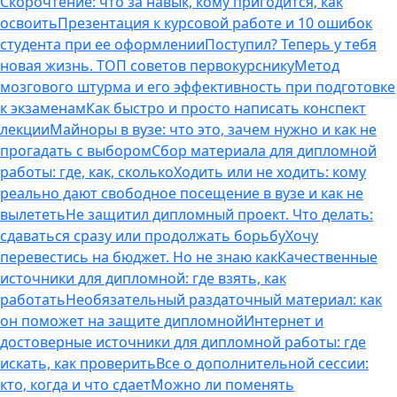
Скорочтение: что за навык, кому пригодится, как
освоить
Презентация к курсовой работе и 10 ошибок
студента при ее оформлении
Поступил? Теперь у тебя
новая жизнь. ТОП советов первокурснику
Метод
мозгового штурма и его эффективность при подготовке
к экзаменам
Как быстро и просто написать конспект
лекции
Майноры в вузе: что это, зачем нужно и как не
прогадать с выбором
Сбор материала для дипломной
работы: где, как, сколько
Ходить или не ходить: кому
реально дают свободное посещение в вузе и как не
вылететь
Не защитил дипломный проект. Что делать:
сдаваться сразу или продолжать борьбу
Хочу
перевестись на бюджет. Но не знаю как
Качественные
источники для дипломной: где взять, как
работать
Необязательный раздаточный материал: как
он поможет на защите дипломной
Интернет и
достоверные источники для дипломной работы: где
искать, как проверить
Все о дополнительной сессии:
кто, когда и что сдает
Можно ли поменять