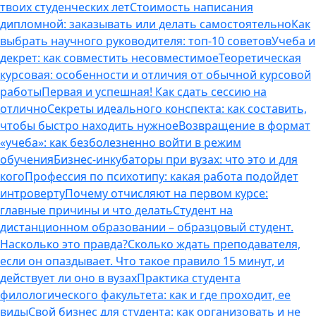
твоих студенческих лет
Стоимость написания
дипломной: заказывать или делать самостоятельно
Как
выбрать научного руководителя: топ-10 советов
Учеба и
декрет: как совместить несовместимое
Теоретическая
курсовая: особенности и отличия от обычной курсовой
работы
Первая и успешная! Как сдать сессию на
отлично
Секреты идеального конспекта: как составить,
чтобы быстро находить нужное
Возвращение в формат
«учеба»: как безболезненно войти в режим
обучения
Бизнес-инкубаторы при вузах: что это и для
кого
Профессия по психотипу: какая работа подойдет
интроверту
Почему отчисляют на первом курсе:
главные причины и что делать
Студент на
дистанционном образовании – образцовый студент.
Насколько это правда?
Сколько ждать преподавателя,
если он опаздывает. Что такое правило 15 минут, и
действует ли оно в вузах
Практика студента
филологического факультета: как и где проходит, ее
виды
Свой бизнес для студента: как организовать и не