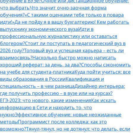
обучение в ВУЗе?
Очное или дистанционное обучение:
что выбрать
Что значит очно-заочная форма
обучения?
«С такими оценками тебе только в повара
идти!»
Да не пойду я в вашу бухгалтерию! Кем работать
выпускнику экономического вуза
Идти в
профессиональную журналистику или оставаться
блогером?
Стоит ли поступать в педагогический вуз в
2026 году?
Топовый вуз и успешная карьера – есть ли
взаимосвязь?
Насколько быстро можно написать
хороший реферат: за день, за два?
Способы сэкономить
на учебе для студента-платника
Куда пойти учиться: все
виды образования в России
Квалификация и
специальность – в чем разница
Дизайнер интерьера:
где получить профессию – в вузе или на курсах?
ЕГЭ-2023: что нового, какие изменения
Как искать
информацию в Сети и находить то, что
нужно
Эффективное обучение: новые неожиданные
методы
Программист после колледжа: как это
возможно?
Тянул-тянул, но не дотянул: что делать, если