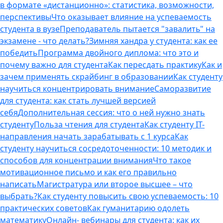
в формате «дистанционно»: статистика, возможности,
перспективы
Что оказывает влияние на успеваемость
студента в вузе
Преподаватель пытается "завалить" на
экзамене - что делать?
Зимняя хандра у студента: как ее
победить
Программа двойного диплома: что это и
почему важно для студента
Как пересдать практику
Как и
зачем применять скрайбинг в образовании
Как студенту
научиться концентрировать внимание
Саморазвитие
для студента: как стать лучшей версией
себя
Дополнительная сессия: что о ней нужно знать
студенту
Польза чтения для студента
Как студенту IT-
направления начать зарабатывать с 1 курса
Как
студенту научиться сосредоточенности: 10 методик и
способов для концентрации внимания
Что такое
мотивационное письмо и как его правильно
написать
Магистратура или второе высшее – что
выбрать?
Как студенту повысить свою успеваемость: 10
практических советов
Как гуманитарию одолеть
математику
Онлайн- вебинары для студента: как их