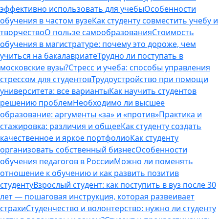
эффективно использовать для учебы
Особенности
обучения в частом вузе
Как студенту совместить учебу и
творчество
О пользе самообразования
Стоимость
обучения в магистратуре: почему это дороже, чем
учиться на бакалавриате
Трудно ли поступать в
московские вузы?
Стресс и учеба: способы управления
стрессом для студентов
Трудоустройство при помощи
университета: все варианты
Как научить студентов
решению проблем
Необходимо ли высшее
образование: аргументы «за» и «против»
Практика и
стажировка: различия и общее
Как студенту создать
качественное и яркое портфолио
Как студенту
организовать собственный бизнес
Особенности
обучения педагогов в России
Можно ли поменять
отношение к обучению и как развить позитив
студенту
Взрослый студент: как поступить в вуз после 30
лет — пошаговая инструкция, которая развеивает
страхи
Студенчество и волонтерство: нужно ли cтуденту