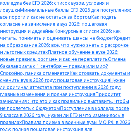
колледжа без ЕГЭ 2026: список вузов, условия и
ловушки
Минимальные баллы ЕГЭ 2026 для поступления:
все пороги и как не остаться за бортом
Как подать
согласие на зачисление в вуз 2026: пошаговая
инструкция и дедлайны
Конкурсные списки 2026: как
читать, понимать и оценивать шансы на бюджет
Кредит
на образование 2026: всё, что нужно знать о рассрочке
и льготных кредитах
Платное обучение в вузе 2026:
новые правила, рост цен и как не переплатить
Отмена
бакалавриата с 1 сентября — правда или миф?
Спокойно, паника отменяется
Как отозвать документы и
сменить вуз в 2026 году: пошаговая инструкция
Нужен
ли оригинал аттестата при поступлении в 2026 году:
главные изменения и полная инструкция
Приоритет
зачисления : что это и как правильно выставить, чтобы
не пролететь с бюджетом
Поступление в колледж после
9 класса в 2026 году: нужен ли ЕГЭ и что изменилось в
правилах
Правила приема в военные вузы МО РФ в 2026
году: полная пошаговая инструкция для