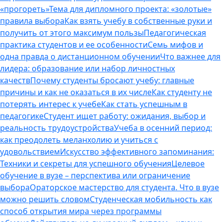
«прогореть»
Тема для дипломного проекта: «золотые»
правила выбора
Как взять учебу в собственные руки и
получить от этого максимум пользы
Педагогическая
практика студентов и ее особенности
Семь мифов и
одна правда о дистанционном обучении
Что важнее для
лидера: образование или набор личностных
качеств
Почему студенты бросают учебу: главные
причины и как не оказаться в их числе
Как студенту не
потерять интерес к учебе
Как стать успешным в
педагогике
Студент ищет работу: ожидания, выбор и
реальность трудоустройства
Учеба в осенний период:
как преодолеть меланхолию и учиться с
удовольствием
Искусство эффективного запоминания:
Техники и секреты для успешного обучения
Целевое
обучение в вузе – перспектива или ограничение
выбора
Ораторское мастерство для студента. Что в вузе
можно решить словом
Студенческая мобильность как
способ открытия мира через программы