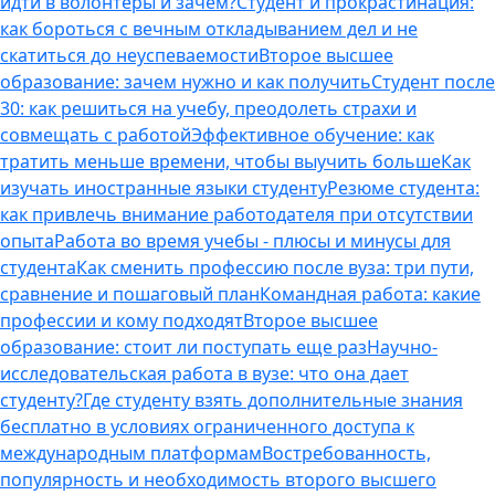
идти в волонтеры и зачем?
Студент и прокрастинация:
как бороться с вечным откладыванием дел и не
скатиться до неуспеваемости
Второе высшее
образование: зачем нужно и как получить
Студент после
30: как решиться на учебу, преодолеть страхи и
совмещать с работой
Эффективное обучение: как
тратить меньше времени, чтобы выучить больше
Как
изучать иностранные языки студенту
Резюме студента:
как привлечь внимание работодателя при отсутствии
опыта
Работа во время учебы - плюсы и минусы для
студента
Как сменить профессию после вуза: три пути,
сравнение и пошаговый план
Командная работа: какие
профессии и кому подходят
Второе высшее
образование: стоит ли поступать еще раз
Научно-
исследовательская работа в вузе: что она дает
студенту?
Где студенту взять дополнительные знания
бесплатно в условиях ограниченного доступа к
международным платформам
Востребованность,
популярность и необходимость второго высшего