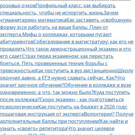
розовых очков
Профильный класс: как выбирать
специальность, чтобы не испортить жизнь
Зачем
«гуманитарию» математика
Как заставить «свободную»
форму эссе работать на ваши баллы. План от
эксперта.
Мифы о колледжах, которыми пугают
абитуриентов
Собеседование в магистратуру: как его не
провалить
Что такое демонстрационный экзамен и кто
его сдает
Страх перед экзаменом: как перестать
бояться. Пять проверенных техник борьбы с
тревожностью
Как поступить в вуз дистанционно
Школу
окончил давно, а ЕГЭ нужно сдавать сейчас. Как?
Что
значит заочное обучение?
Обучение в колледже и вузе
одновременно: а что, так можно было?
Куда поступить
после колледжа?
Скоро экзамен – как подготовиться
психологически
Как поступить на бюджет в 2026 году:
пошаговая инструкция от эксперта
Волонтерил? Получи
дополнительные баллы при поступлении!
Как найти и
узнать «своего» репетитора
Что значит целевое