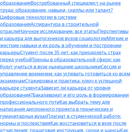
образования
Востребованный специалист на рынке
труда: образование, навыки, скиллы или талант?
Цифровые технологии в системе
образования
Аспирантура в строительной
отрасли
Научное исследование: все этапы
Перспективы
и карьера для выпускников вузов социологии
Мягкие и
жесткие навыки и их роль в обучении и построении
карьеры
Студент после 35 лет: как преодолеть страх
перед учебой
Тренды в образовательной сфере: как
будут учиться в вузе нынешние школьники
Сессия и
управление временем: как успевать готовиться ко всем
экзаменам
Стажировка и практика: ключ к успешной
карьере студента
Зависит ли карьера от уровня
образования?
Бакалавриат и его роль в формировании
профессионального пути
Как выбрать тему для
написания дипломного проекта в технических и
гуманитарных вузах
Плагиат в студенческой работе:
нормы и последствия
Как восстановиться в вузе после
отчисления: пошаговая инструкция, сроки и шансы
Как