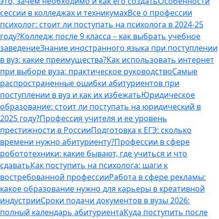
это, зачем необходимо и как его создать
Особенности
сессии в колледжах и техникумах
Все о профессии
психолог: стоит ли поступать на психолога в 2024-25
году?
Колледж после 9 класса – как выбрать учебное
заведение
Знание иностранного языка при поступлении
в вуз: какие преимущества?
Как использовать интернет
при выборе вуза: практическое руководство
Самые
распространенные ошибки абитуриентов при
поступлении в вуз и как их избежать
Юридическое
образование: стоит ли поступать на юридический в
2025 году?
Профессия учителя и ее уровень
престижности в России
Подготовка к ЕГЭ: сколько
времени нужно абитуриенту?
Профессии в сфере
робототехники: какие бывают, где учиться и что
сдавать
Как поступить на психолога: шаги к
востребованной профессии
Работа в сфере рекламы:
какое образование нужно для карьеры в креативной
индустрии
Сроки подачи документов в вузы 2026:
полный календарь абитуриента
Куда поступить после