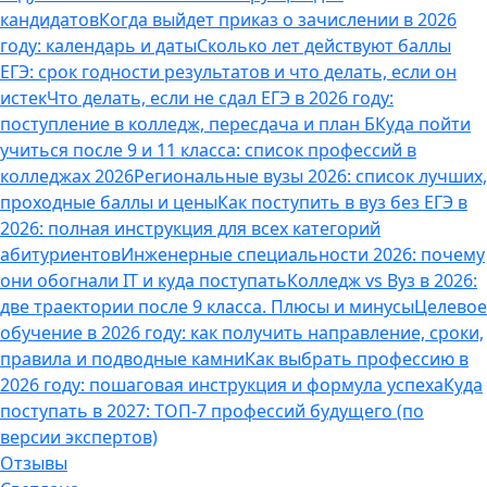
кандидатов
Когда выйдет приказ о зачислении в 2026
году: календарь и даты
Сколько лет действуют баллы
ЕГЭ: срок годности результатов и что делать, если он
истек
Что делать, если не сдал ЕГЭ в 2026 году:
поступление в колледж, пересдача и план Б
Куда пойти
учиться после 9 и 11 класса: список профессий в
колледжах 2026
Региональные вузы 2026: список лучших,
проходные баллы и цены
Как поступить в вуз без ЕГЭ в
2026: полная инструкция для всех категорий
абитуриентов
Инженерные специальности 2026: почему
они обогнали IT и куда поступать
Колледж vs Вуз в 2026:
две траектории после 9 класса. Плюсы и минусы
Целевое
обучение в 2026 году: как получить направление, сроки,
правила и подводные камни
Как выбрать профессию в
2026 году: пошаговая инструкция и формула успеха
Куда
поступать в 2027: ТОП-7 профессий будущего (по
версии экспертов)
Отзывы