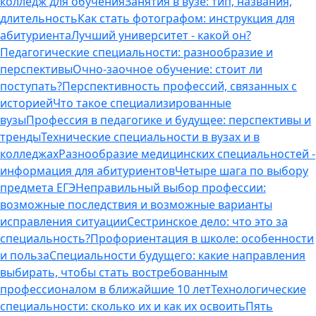
колледж для обучения
Занятия в вузе: тип, названия,
длительность
Как стать фотографом: инструкция для
абитуриента
Лучший университет - какой он?
Педагогические специальности: разнообразие и
перспективы
Очно-заочное обучение: стоит ли
поступать?
Перспективность профессий, связанных с
историей
Что такое специализированные
вузы
Профессия в педагогике и будущее: перспективы и
тренды
Технические специальности в вузах и в
колледжах
Разнообразие медицинских специальностей -
информация для абитуриентов
Четыре шага по выбору
предмета ЕГЭ
Неправильный выбор профессии:
возможные последствия и возможные варианты
исправления ситуации
Сестринское дело: что это за
специальность?
Профориентация в школе: особенности
и польза
Специальности будущего: какие направления
выбирать, чтобы стать востребованным
профессионалом в ближайшие 10 лет
Технологические
специальности: сколько их и как их освоить
Пять