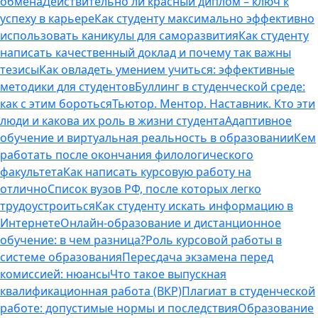
обмена
Действительно ли красный диплом – ключ к
успеху в карьере
Как студенту максимально эффективно
использовать каникулы для саморазвития
Как студенту
написать качественный доклад и почему так важны
тезисы
Как овладеть умением учиться: эффективные
методики для студентов
Буллинг в студенческой среде:
как с этим бороться
Тьютор. Ментор. Наставник. Кто эти
люди и какова их роль в жизни студента
Адаптивное
обучение и виртуальная реальность в образовании
Кем
работать после окончания филологического
факультета
Как написать курсовую работу на
отлично
Список вузов РФ, после которых легко
трудоустроиться
Как студенту искать информацию в
Интернете
Онлайн-образование и дистанционное
обучение: в чем разница?
Роль курсовой работы в
системе образования
Пересдача экзамена перед
комиссией: нюансы
Что такое выпускная
квалификационная работа (ВКР)
Плагиат в студенческой
работе: допустимые нормы и последствия
Образование