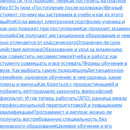
личности: что подходит тебе
Как поступить на платное
без ЕГЭ» (или «Поступление после колледжа»)
Вечный
студент: почему мы застреваем в учебе и как из этого
выйти
Когда введут электронное портфолио ученика и
как оно поможет при поступлении
Как проходит экзамен
онлайн
Где получают дистанционное образование и чем
оно отличается от классического
Ограничен ли срок
действия диплома
Образование и уход за младенцем:
как совместить несовместимое
Учеба и работа: как
студенту совмещать и все успевать?
Формы обучения в
вузе. Как выбрать самую подходящую
Дистанционное,
семейное, надомное обучение: в чем разница, какие
плюсы и минусы
Как бороться с прокрастинацией и
победить ее
Угораздило закончить философский
факультет. И где теперь работать?
ДПО: разница между
профессиональной переподготовкой и повышением
квалификации
Программист и диплом: можно ли
получить востребованную специальность без
вузовского образования
Целевое обучение и его