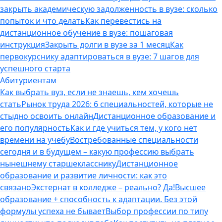
закрыть академическую задолженность в вузе: сколько
попыток и что делать
Как перевестись на
дистанционное обучение в вузе: пошаговая
инструкция
Закрыть долги в вузе за 1 месяц
Как
первокурснику адаптироваться в вузе: 7 шагов для
успешного старта
Абитуриентам
Как выбрать вуз, если не знаешь, кем хочешь
стать
Рынок труда 2026: 6 специальностей, которые не
стыдно освоить онлайн
Дистанционное образование и
его популярность
Как и где учиться тем, у кого нет
времени на учебу
Востребованные специальности
сегодня и в будущем – какую профессию выбрать
нынешнему старшекласснику
Дистанционное
образование и развитие личности: как это
связано
Экстернат в колледже – реально? Да!
Высшее
образование + способность к адаптации. Без этой
формулы успеха не бывает
Выбор профессии по типу