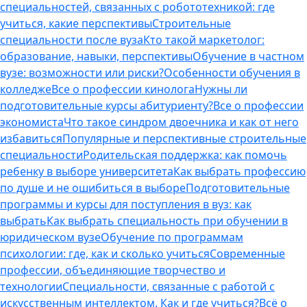
специальностей, связанных с робототехникой: где
учиться, какие перспективы
Строительные
специальности после вуза
Кто такой маркетолог:
образование, навыки, перспективы
Обучение в частном
вузе: возможности или риски?
Особенности обучения в
колледже
Все о профессии кинолога
Нужны ли
подготовительные курсы абитуриенту?
Все о профессии
экономиста
Что такое синдром двоечника и как от него
избавиться
Популярные и перспективные строительные
специальности
Родительская поддержка: как помочь
ребенку в выборе университета
Как выбрать профессию
по душе и не ошибиться в выборе
Подготовительные
программы и курсы для поступления в вуз: как
выбрать
Как выбрать специальность при обучении в
юридическом вузе
Обучение по программам
психологии: где, как и сколько учиться
Современные
профессии, объединяющие творчество и
технологии
Специальности, связанные с работой с
искусственным интеллектом. Как и где учиться?
Всё о