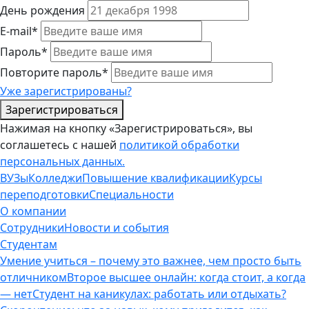
День рождения
E-mail*
Пароль*
Повторите пароль*
Уже зарегистрированы?
Зарегистрироваться
Нажимая на кнопку «Зарегистрироваться», вы
соглашетесь с нашей
политикой обработки
персональных данных.
ВУЗы
Колледжи
Повышение квалификации
Курсы
переподготовки
Специальности
О компании
Сотрудники
Новости и события
Студентам
Умение учиться – почему это важнее, чем просто быть
отличником
Второе высшее онлайн: когда стоит, а когда
— нет
Студент на каникулах: работать или отдыхать?