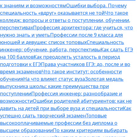
к знаниям и возможностям
Ошибки выбора. Почему
специальность «вдруг» оказывается не той
Что такое
колледж: вопросы и ответы о поступлении, обучении,
перспективах
Профессия архитектора: где учиться, что
нужно знать и уметь
Профессии после 9 класса для
юношей и девушек: список топовых
Специальность
инженер: обучение, работа, перспективы
Как сдать ЕГЭ
на 100 баллов
Как преодолеть усталость в период
подготовки к ЕГЭ
Права участников ЕГЭ: до, после и во
время экзаменов
Что такое институт: особенности
обучения
На что влияет статус вуза
Золотая медаль
выпускника школы: какие преимущества при
поступлении
Профессия инженер: разнообразие и
возможности
Ошибки родителей абитуриентов: как не
давить на детей при выборе вуза и специальности
Как
успешно сдать творческий экзамен
Топовые
высокооплачиваемые профессии без диплома о
высшем образовании
По каким критериям выбирать