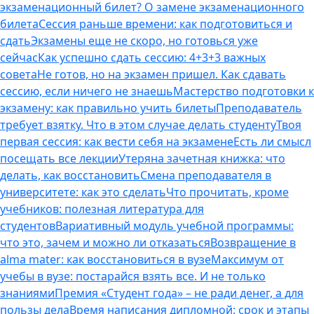
экзаменационный билет? О замене экзаменационного
билета
Сессия раньше времени: как подготовиться и
сдать
Экзамены еще не скоро, но готовься уже
сейчас
Как успешно сдать сессию: 4+3+3 важных
совета
Не готов, но на экзамен пришел. Как сдавать
сессию, если ничего не знаешь
Мастерство подготовки к
экзамену: как правильно учить билеты
Преподаватель
требует взятку. Что в этом случае делать студенту
Твоя
первая сессия: как вести себя на экзамене
Есть ли смысл
посещать все лекции
Утеряна зачетная книжка: что
делать, как восстановить
Смена преподавателя в
университете: как это сделать
Что прочитать, кроме
учебников: полезная литература для
студентов
Вариативный модуль учебной программы:
что это, зачем и можно ли отказаться
Возвращение в
alma mater: как восстановиться в вузе
Максимум от
учебы в вузе: постарайся взять все. И не только
знаниями
Премия «Студент года» – не ради денег, а для
пользы дела
Время написания дипломной: срок и этапы