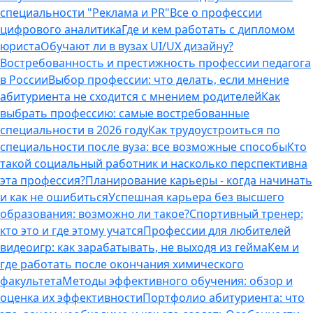
специальности "Реклама и PR"
Все о профессии
цифрового аналитика
Где и кем работать с дипломом
юриста
Обучают ли в вузах UI/UX дизайну?
Востребованность и престижность профессии педагога
в России
Выбор профессии: что делать, если мнение
абитуриента не сходится с мнением родителей
Как
выбрать профессию: самые востребованные
специальности в 2026 году
Как трудоустроиться по
специальности после вуза: все возможные способы
Кто
такой социальный работник и насколько перспективна
эта профессия?
Планирование карьеры - когда начинать
и как не ошибиться
Успешная карьера без высшего
образования: возможно ли такое?
Спортивный тренер:
кто это и где этому учатся
Профессии для любителей
видеоигр: как зарабатывать, не выходя из гейма
Кем и
где работать после окончания химического
факультета
Методы эффективного обучения: обзор и
оценка их эффективности
Портфолио абитуриента: что