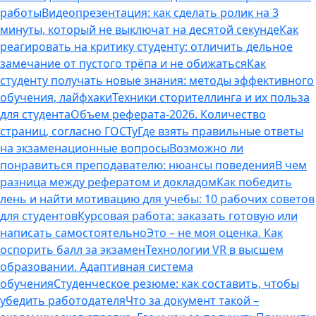
работы
Видеопрезентация: как сделать ролик на 3
минуты, который не выключат на десятой секунде
Как
реагировать на критику студенту: отличить дельное
замечание от пустого трёпа и не обижаться
Как
студенту получать новые знания: методы эффективного
обучения, лайфхаки
Техники сторителлинга и их польза
для студента
Объем реферата-2026. Количество
страниц, согласно ГОСТу
Где взять правильные ответы
на экзаменационные вопросы
Возможно ли
понравиться преподавателю: нюансы поведения
В чем
разница между рефератом и докладом
Как победить
лень и найти мотивацию для учебы: 10 рабочих советов
для студентов
Курсовая работа: заказать готовую или
написать самостоятельно
Это – не моя оценка. Как
оспорить балл за экзамен
Технологии VR в высшем
образовании. Адаптивная система
обучения
Студенческое резюме: как составить, чтобы
убедить работодателя
Что за документ такой –