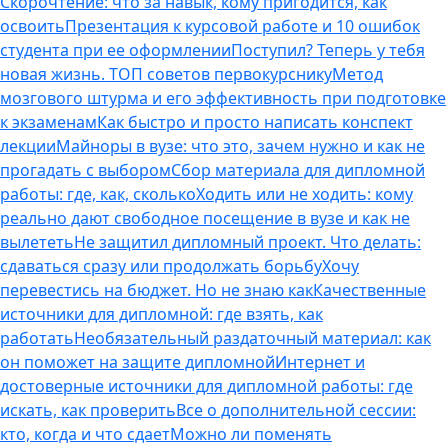
Скорочтение: что за навык, кому пригодится, как
освоить
Презентация к курсовой работе и 10 ошибок
студента при ее оформлении
Поступил? Теперь у тебя
новая жизнь. ТОП советов первокурснику
Метод
мозгового штурма и его эффективность при подготовке
к экзаменам
Как быстро и просто написать конспект
лекции
Майноры в вузе: что это, зачем нужно и как не
прогадать с выбором
Сбор материала для дипломной
работы: где, как, сколько
Ходить или не ходить: кому
реально дают свободное посещение в вузе и как не
вылететь
Не защитил дипломный проект. Что делать:
сдаваться сразу или продолжать борьбу
Хочу
перевестись на бюджет. Но не знаю как
Качественные
источники для дипломной: где взять, как
работать
Необязательный раздаточный материал: как
он поможет на защите дипломной
Интернет и
достоверные источники для дипломной работы: где
искать, как проверить
Все о дополнительной сессии:
кто, когда и что сдает
Можно ли поменять