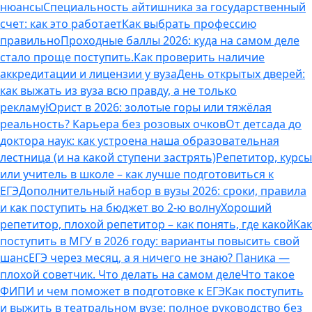
нюансы
Специальность айтишника за государственный
счет: как это работает
Как выбрать профессию
правильно
Проходные баллы 2026: куда на самом деле
стало проще поступить.
Как проверить наличие
аккредитации и лицензии у вуза
День открытых дверей:
как выжать из вуза всю правду, а не только
рекламу
Юрист в 2026: золотые горы или тяжёлая
реальность? Карьера без розовых очков
От детсада до
доктора наук: как устроена наша образовательная
лестница (и на какой ступени застрять)
Репетитор, курсы
или учитель в школе – как лучше подготовиться к
ЕГЭ
Дополнительный набор в вузы 2026: сроки, правила
и как поступить на бюджет во 2‑ю волну
Хороший
репетитор, плохой репетитор – как понять, где какой
Как
поступить в МГУ в 2026 году: варианты повысить свой
шанс
ЕГЭ через месяц, а я ничего не знаю? Паника —
плохой советчик. Что делать на самом деле
Что такое
ФИПИ и чем поможет в подготовке к ЕГЭ
Как поступить
и выжить в театральном вузе: полное руководство без