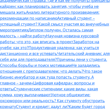
академическая справка. Где и как ее получить
Принципы
кайдзен: как планировать занятия, чтобы учеба не
мешала жить
Анализ литературного произведения:
рекомендации по написанию
Активный студент –
успешный студент? Какой смысл участия во внеучебных
мероприятиях
Диплом получен. Осталась самая
малость – найти работу
Научная новизна курсовой
работы: что это, как вписать в проект
Заработок на
учебе: как это?
Продуктивная удаленка: как учиться
дистанционно и все успевать
Читательский дневник: для
себя или для преподавателя?
Причины лени у студента.
Способы борьбы и поиск мотивации
Не заладились
отношения с преподавателем: что делать?
Что такое
бизнес-инкубатор и как туда попасть студенту. А
главное – зачем
«Цифровая кафедра»: вопросы и
ответы
Студенческие стипендии: какие виды, какая
сумма, кому выплачивают
Уютное общежитие:
оксюморон или реальность? Как студенту обустроить
комнату
Студент и кредит: дадут ли?
Каким будет город