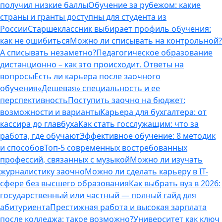
получил низкие баллы
Обучение за рубежом: какие
страны и гранты доступны для студента из
России
Старшеклассник выбирает профиль обучения:
как не ошибиться
Можно ли списывать на контрольной?
А списывать незаметно?
Педагогическое образование
дистанционно – как это происходит. Ответы на
вопросы
Есть ли карьера после заочного
обучения
«Дешевая» специальность и ее
перспективность
Поступить заочно на бюджет:
возможности и варианты
Карьера для бухгалтера: от
кассира до главбуха
Как стать госслужащим: что за
работа, где обучают
Эффективное обучение: 8 методик
и способов
Топ-5 современных востребованных
профессий, связанных с музыкой
Можно ли изучать
журналистику заочно
Можно ли сделать карьеру в IT-
сфере без высшего образования
Как выбрать вуз в 2026:
государственный или частный — полный гайд для
абитуриента
Престижная работа и высокая зарплата
после колледжа: такое возможно?
Университет как ключ