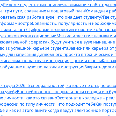
ту
Резюме студента: как привлечь внимание работодател
а: три пути, сравнение и пошаговый план
Командная раб
вательская работа в вузе: что она дает студенту?
Где с
атформам
Востребованность, популярность и необходим
ы или талант?
Цифровые технологии в системе образова
ускников вузов социологии
Мягкие и жесткие навыки и 
азовательной сфере: как будут учиться в вузе нынешни
люч к успешной карьере студента
Зависит ли карьера от
ему для написания дипломного проекта в технических и 
отчисления: пошаговая инструкция, сроки и шансы
Как за
 обучение в вузе: пошаговая инструкция
Закрыть долги в
к труда 2026: 6 специальностей, которые не стыдно осв
 на учебу
Востребованные специальности сегодня и в б
 личности: как это связано
Экстернат в колледже – реал
офессии по типу личности: что подходит тебе
Как посту
е и как из этого выйти
Когда введут электронное портф