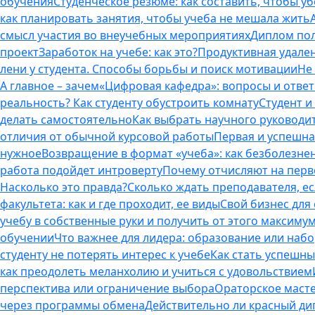
обучения
Студенческое резюме: как составить, чтобы у
как планировать занятия, чтобы учеба не мешала жить
смысл участия во внеучебных мероприятиях
Диплом пол
проект
Заработок на учебе: как это?
Продуктивная удален
лени у студента. Способы борьбы и поиск мотивации
Не
А главное – зачем
«Цифровая кафедра»: вопросы и отве
реальность? Как студенту обустроить комнату
Студент и 
делать самостоятельно
Как выбрать научного руководит
отличия от обычной курсовой работы
Первая и успешна
нужное
Возвращение в формат «учеба»: как безболезне
работа подойдет интроверту
Почему отчисляют на перво
Насколько это правда?
Сколько ждать преподавателя, есл
факультета: как и где проходит, ее виды
Свой бизнес для 
учебу в собственные руки и получить от этого максиму
обучении
Что важнее для лидера: образование или наб
студенту не потерять интерес к учебе
Как стать успешны
как преодолеть меланхолию и учиться с удовольствием
перспектива или ограничение выбора
Ораторское масте
через программы обмена
Действительно ли красный дип