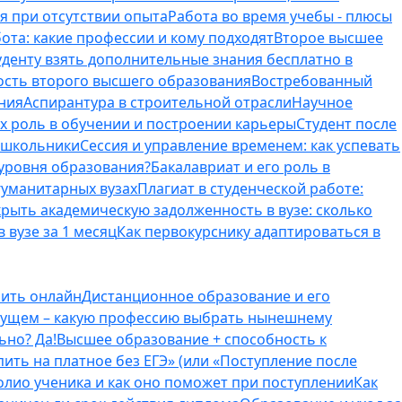
я при отсутствии опыта
Работа во время учебы - плюсы
ота: какие профессии и кому подходят
Второе высшее
туденту взять дополнительные знания бесплатно в
ость второго высшего образования
Востребованный
ния
Аспирантура в строительной отрасли
Научное
их роль в обучении и построении карьеры
Студент после
е школьники
Сессия и управление временем: как успевать
 уровня образования?
Бакалавриат и его роль в
гуманитарных вузах
Плагиат в студенческой работе:
крыть академическую задолженность в вузе: сколько
 вузе за 1 месяц
Как первокурснику адаптироваться в
оить онлайн
Дистанционное образование и его
удущем – какую профессию выбрать нынешнему
ьно? Да!
Высшее образование + способность к
пить на платное без ЕГЭ» (или «Поступление после
олио ученика и как оно поможет при поступлении
Как