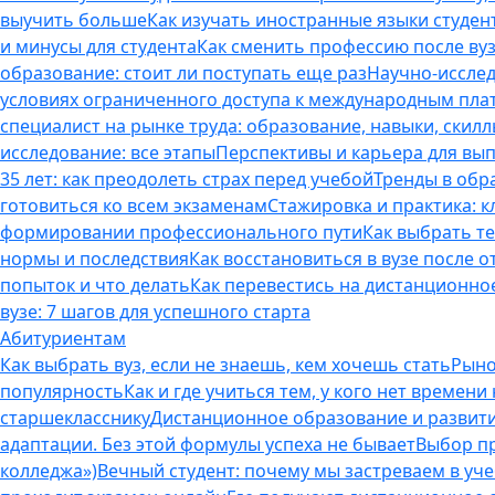
выучить больше
Как изучать иностранные языки студен
и минусы для студента
Как сменить профессию после вуз
образование: стоит ли поступать еще раз
Научно-исследо
условиях ограниченного доступа к международным пл
специалист на рынке труда: образование, навыки, скилл
исследование: все этапы
Перспективы и карьера для вып
35 лет: как преодолеть страх перед учебой
Тренды в обр
готовиться ко всем экзаменам
Стажировка и практика: к
формировании профессионального пути
Как выбрать т
нормы и последствия
Как восстановиться в вузе после 
попыток и что делать
Как перевестись на дистанционное
вузе: 7 шагов для успешного старта
Абитуриентам
Как выбрать вуз, если не знаешь, кем хочешь стать
Рыно
популярность
Как и где учиться тем, у кого нет времени
старшекласснику
Дистанционное образование и развитие
адаптации. Без этой формулы успеха не бывает
Выбор пр
колледжа»)
Вечный студент: почему мы застреваем в учеб