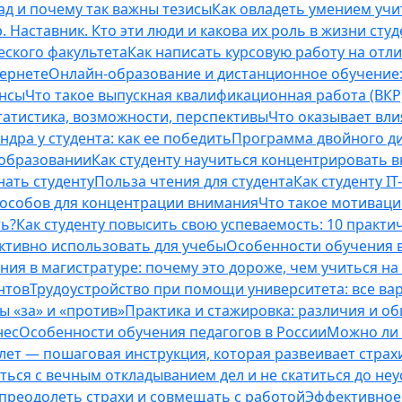
ад и почему так важны тезисы
Как овладеть умением учи
 Наставник. Кто эти люди и какова их роль в жизни студ
еского факультета
Как написать курсовую работу на отл
тернете
Онлайн-образование и дистанционное обучение:
ансы
Что такое выпускная квалификационная работа (ВКР
татистика, возможности, перспективы
Что оказывает вли
ндра у студента: как ее победить
Программа двойного дип
 образовании
Как студенту научиться концентрировать 
нать студенту
Польза чтения для студента
Как студенту I
способов для концентрации внимания
Что такое мотиваци
ть?
Как студенту повысить свою успеваемость: 10 практи
ективно использовать для учебы
Особенности обучения в
ния в магистратуре: почему это дороже, чем учиться на
нтов
Трудоустройство при помощи университета: все ва
 «за» и «против»
Практика и стажировка: различия и о
нес
Особенности обучения педагогов в России
Можно ли 
0 лет — пошаговая инструкция, которая развеивает страх
оться с вечным откладыванием дел и не скатиться до не
, преодолеть страхи и совмещать с работой
Эффективное 