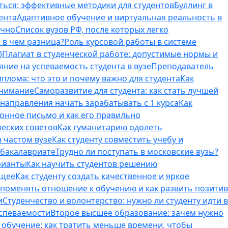
ться: эффективные методики для студентов
Буллинг в
ента
Адаптивное обучение и виртуальная реальность в
ично
Список вузов РФ, после которых легко
 в чем разница?
Роль курсовой работы в системе
)
Плагиат в студенческой работе: допустимые нормы и
яние на успеваемость студента в вузе
Преподаватель
лома: что это и почему важно для студента
Как
внимание
Саморазвитие для студента: как стать лучшей
T-направления начать зарабатывать с 1 курса
Как
онное письмо и как его правильно
ческих советов
Как гуманитарию одолеть
 частом вузе
Как студенту совместить учебу и
 бакалавриате
Трудно ли поступать в московские вузы?
рианты
Как научить студентов решению
бщее
Как студенту создать качественное и яркое
поменять отношение к обучению и как развить позитив
и
Студенчество и волонтерство: нужно ли cтуденту идти в
успеваемости
Второе высшее образование: зачем нужно
обучение: как тратить меньше времени, чтобы