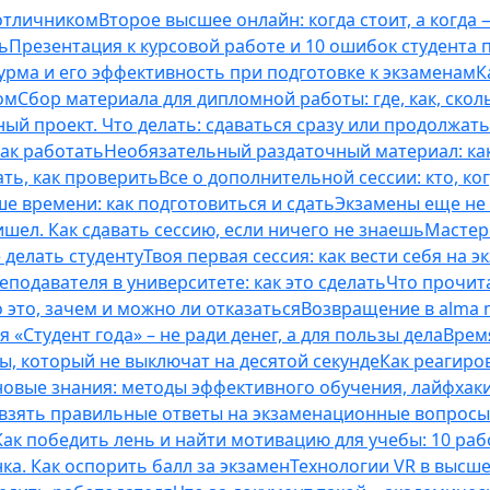
 отличником
Второе высшее онлайн: когда стоит, а когда 
ь
Презентация к курсовой работе и 10 ошибок студента
рма и его эффективность при подготовке к экзаменам
К
ом
Сбор материала для дипломной работы: где, как, скол
ый проект. Что делать: сдаваться сразу или продолжат
как работать
Необязательный раздаточный материал: ка
ть, как проверить
Все о дополнительной сессии: кто, ког
е времени: как подготовиться и сдать
Экзамены еще не 
ишел. Как сдавать сессию, если ничего не знаешь
Мастерс
 делать студенту
Твоя первая сессия: как вести себя на э
еподавателя в университете: как это сделать
Что прочита
это, зачем и можно ли отказаться
Возвращение в alma m
 «Студент года» – не ради денег, а для пользы дела
Врем
ты, который не выключат на десятой секунде
Как реагиро
 новые знания: методы эффективного обучения, лайфхак
 взять правильные ответы на экзаменационные вопросы
Как победить лень и найти мотивацию для учебы: 10 раб
нка. Как оспорить балл за экзамен
Технологии VR в высш