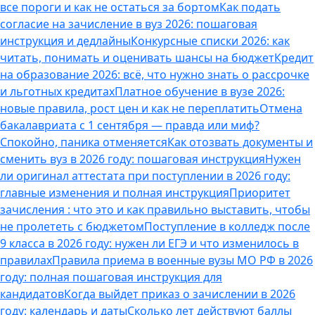
все пороги и как не остаться за бортом
Как подать
согласие на зачисление в вуз 2026: пошаговая
инструкция и дедлайны
Конкурсные списки 2026: как
читать, понимать и оценивать шансы на бюджет
Кредит
на образование 2026: всё, что нужно знать о рассрочке
и льготных кредитах
Платное обучение в вузе 2026:
новые правила, рост цен и как не переплатить
Отмена
бакалавриата с 1 сентября — правда или миф?
Спокойно, паника отменяется
Как отозвать документы и
сменить вуз в 2026 году: пошаговая инструкция
Нужен
ли оригинал аттестата при поступлении в 2026 году:
главные изменения и полная инструкция
Приоритет
зачисления : что это и как правильно выставить, чтобы
не пролететь с бюджетом
Поступление в колледж после
9 класса в 2026 году: нужен ли ЕГЭ и что изменилось в
правилах
Правила приема в военные вузы МО РФ в 2026
году: полная пошаговая инструкция для
кандидатов
Когда выйдет приказ о зачислении в 2026
году: календарь и даты
Сколько лет действуют баллы