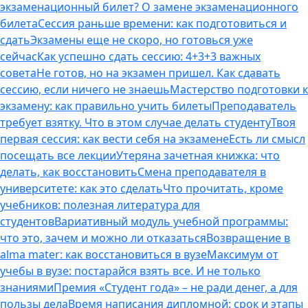
экзаменационный билет? О замене экзаменационного
билета
Сессия раньше времени: как подготовиться и
сдать
Экзамены еще не скоро, но готовься уже
сейчас
Как успешно сдать сессию: 4+3+3 важных
совета
Не готов, но на экзамен пришел. Как сдавать
сессию, если ничего не знаешь
Мастерство подготовки к
экзамену: как правильно учить билеты
Преподаватель
требует взятку. Что в этом случае делать студенту
Твоя
первая сессия: как вести себя на экзамене
Есть ли смысл
посещать все лекции
Утеряна зачетная книжка: что
делать, как восстановить
Смена преподавателя в
университете: как это сделать
Что прочитать, кроме
учебников: полезная литература для
студентов
Вариативный модуль учебной программы:
что это, зачем и можно ли отказаться
Возвращение в
alma mater: как восстановиться в вузе
Максимум от
учебы в вузе: постарайся взять все. И не только
знаниями
Премия «Студент года» – не ради денег, а для
пользы дела
Время написания дипломной: срок и этапы