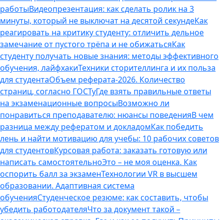
работы
Видеопрезентация: как сделать ролик на 3
минуты, который не выключат на десятой секунде
Как
реагировать на критику студенту: отличить дельное
замечание от пустого трёпа и не обижаться
Как
студенту получать новые знания: методы эффективного
обучения, лайфхаки
Техники сторителлинга и их польза
для студента
Объем реферата-2026. Количество
страниц, согласно ГОСТу
Где взять правильные ответы
на экзаменационные вопросы
Возможно ли
понравиться преподавателю: нюансы поведения
В чем
разница между рефератом и докладом
Как победить
лень и найти мотивацию для учебы: 10 рабочих советов
для студентов
Курсовая работа: заказать готовую или
написать самостоятельно
Это – не моя оценка. Как
оспорить балл за экзамен
Технологии VR в высшем
образовании. Адаптивная система
обучения
Студенческое резюме: как составить, чтобы
убедить работодателя
Что за документ такой –