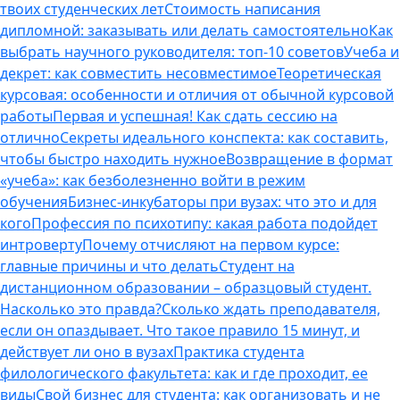
твоих студенческих лет
Стоимость написания
дипломной: заказывать или делать самостоятельно
Как
выбрать научного руководителя: топ-10 советов
Учеба и
декрет: как совместить несовместимое
Теоретическая
курсовая: особенности и отличия от обычной курсовой
работы
Первая и успешная! Как сдать сессию на
отлично
Секреты идеального конспекта: как составить,
чтобы быстро находить нужное
Возвращение в формат
«учеба»: как безболезненно войти в режим
обучения
Бизнес-инкубаторы при вузах: что это и для
кого
Профессия по психотипу: какая работа подойдет
интроверту
Почему отчисляют на первом курсе:
главные причины и что делать
Студент на
дистанционном образовании – образцовый студент.
Насколько это правда?
Сколько ждать преподавателя,
если он опаздывает. Что такое правило 15 минут, и
действует ли оно в вузах
Практика студента
филологического факультета: как и где проходит, ее
виды
Свой бизнес для студента: как организовать и не