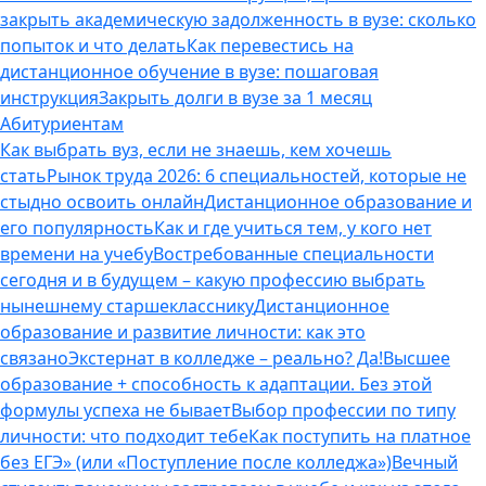
закрыть академическую задолженность в вузе: сколько
попыток и что делать
Как перевестись на
дистанционное обучение в вузе: пошаговая
инструкция
Закрыть долги в вузе за 1 месяц
Абитуриентам
Как выбрать вуз, если не знаешь, кем хочешь
стать
Рынок труда 2026: 6 специальностей, которые не
стыдно освоить онлайн
Дистанционное образование и
его популярность
Как и где учиться тем, у кого нет
времени на учебу
Востребованные специальности
сегодня и в будущем – какую профессию выбрать
нынешнему старшекласснику
Дистанционное
образование и развитие личности: как это
связано
Экстернат в колледже – реально? Да!
Высшее
образование + способность к адаптации. Без этой
формулы успеха не бывает
Выбор профессии по типу
личности: что подходит тебе
Как поступить на платное
без ЕГЭ» (или «Поступление после колледжа»)
Вечный