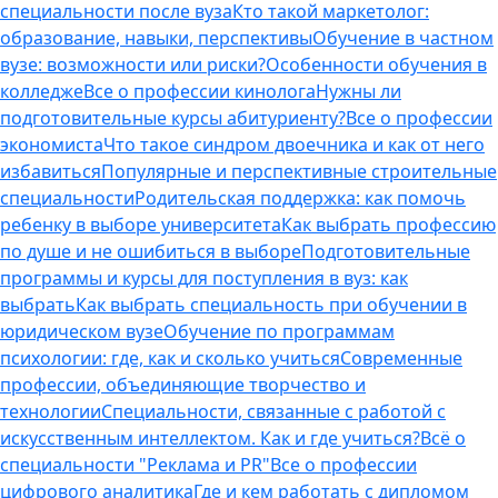
специальности после вуза
Кто такой маркетолог:
образование, навыки, перспективы
Обучение в частном
вузе: возможности или риски?
Особенности обучения в
колледже
Все о профессии кинолога
Нужны ли
подготовительные курсы абитуриенту?
Все о профессии
экономиста
Что такое синдром двоечника и как от него
избавиться
Популярные и перспективные строительные
специальности
Родительская поддержка: как помочь
ребенку в выборе университета
Как выбрать профессию
по душе и не ошибиться в выборе
Подготовительные
программы и курсы для поступления в вуз: как
выбрать
Как выбрать специальность при обучении в
юридическом вузе
Обучение по программам
психологии: где, как и сколько учиться
Современные
профессии, объединяющие творчество и
технологии
Специальности, связанные с работой с
искусственным интеллектом. Как и где учиться?
Всё о
специальности "Реклама и PR"
Все о профессии
цифрового аналитика
Где и кем работать с дипломом