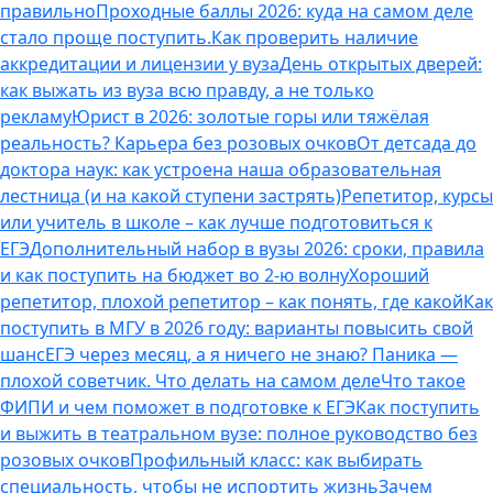
правильно
Проходные баллы 2026: куда на самом деле
стало проще поступить.
Как проверить наличие
аккредитации и лицензии у вуза
День открытых дверей:
как выжать из вуза всю правду, а не только
рекламу
Юрист в 2026: золотые горы или тяжёлая
реальность? Карьера без розовых очков
От детсада до
доктора наук: как устроена наша образовательная
лестница (и на какой ступени застрять)
Репетитор, курсы
или учитель в школе – как лучше подготовиться к
ЕГЭ
Дополнительный набор в вузы 2026: сроки, правила
и как поступить на бюджет во 2‑ю волну
Хороший
репетитор, плохой репетитор – как понять, где какой
Как
поступить в МГУ в 2026 году: варианты повысить свой
шанс
ЕГЭ через месяц, а я ничего не знаю? Паника —
плохой советчик. Что делать на самом деле
Что такое
ФИПИ и чем поможет в подготовке к ЕГЭ
Как поступить
и выжить в театральном вузе: полное руководство без
розовых очков
Профильный класс: как выбирать
специальность, чтобы не испортить жизнь
Зачем