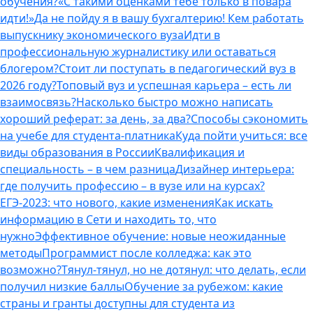
обучения?
«С такими оценками тебе только в повара
идти!»
Да не пойду я в вашу бухгалтерию! Кем работать
выпускнику экономического вуза
Идти в
профессиональную журналистику или оставаться
блогером?
Стоит ли поступать в педагогический вуз в
2026 году?
Топовый вуз и успешная карьера – есть ли
взаимосвязь?
Насколько быстро можно написать
хороший реферат: за день, за два?
Способы сэкономить
на учебе для студента-платника
Куда пойти учиться: все
виды образования в России
Квалификация и
специальность – в чем разница
Дизайнер интерьера:
где получить профессию – в вузе или на курсах?
ЕГЭ-2023: что нового, какие изменения
Как искать
информацию в Сети и находить то, что
нужно
Эффективное обучение: новые неожиданные
методы
Программист после колледжа: как это
возможно?
Тянул-тянул, но не дотянул: что делать, если
получил низкие баллы
Обучение за рубежом: какие
страны и гранты доступны для студента из