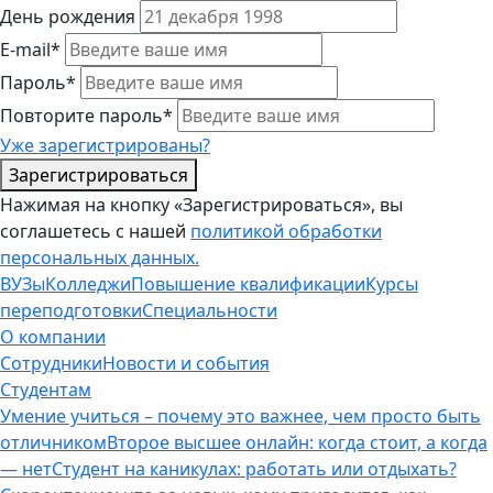
День рождения
E-mail*
Пароль*
Повторите пароль*
Уже зарегистрированы?
Зарегистрироваться
Нажимая на кнопку «Зарегистрироваться», вы
соглашетесь с нашей
политикой обработки
персональных данных.
ВУЗы
Колледжи
Повышение квалификации
Курсы
переподготовки
Специальности
О компании
Сотрудники
Новости и события
Студентам
Умение учиться – почему это важнее, чем просто быть
отличником
Второе высшее онлайн: когда стоит, а когда
— нет
Студент на каникулах: работать или отдыхать?