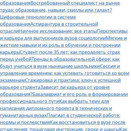
образования
Востребованный специалист на рынке
труда: образование, навыки, скиллы или талант?
Цифровые технологии в системе
образования
Аспирантура в строительной
отрасли
Научное исследование: все этапы
Перспективы
и карьера для выпускников вузов социологии
Мягкие и
жесткие навыки и их роль в обучении и построении
карьеры
Студент после 35 лет: как преодолеть страх
перед учебой
Тренды в образовательной сфере: как
будут учиться в вузе нынешние школьники
Сессия и
управление временем: как успевать готовиться ко всем
экзаменам
Стажировка и практика: ключ к успешной
карьере студента
Зависит ли карьера от уровня
образования?
Бакалавриат и его роль в формировании
профессионального пути
Как выбрать тему для
написания дипломного проекта в технических и
гуманитарных вузах
Плагиат в студенческой работе:
нормы и последствия
Как восстановиться в вузе после
отчисления: пошаговая инструкция, сроки и шансы
Как