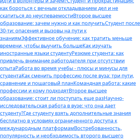
идти в волонтеры и зачем?
Студент и прокрастинация:
как бороться с вечным откладыванием дел и не
скатиться до неуспеваемости
Второе высшее
образование: зачем нужно и как получить
Студент после
30-ти: опасения и вызовы на пути к
знаниям
Эффективное обучение: как тратить меньше
времени, чтобы выучить больше
Как изучать
иностранные языки студенту
Резюме студента: как
привлечь внимание работодателя при отсутствии
опыта
Работа во время учебы - плюсы и минусы для
студента
Как сменить профессию после вуза: три пути,
сравнение и пошаговый план
Командная работа: какие
профессии и кому подходят
Второе высшее
образование: стоит ли поступать еще раз
Научно-
исследовательская работа в вузе: что она дает
студенту?
Где студенту взять дополнительные знания
бесплатно в условиях ограниченного доступа к
международным платформам
Востребованность,
популярность и необходимость второго высшего