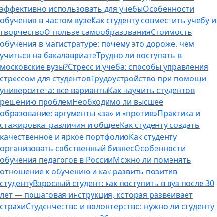
эффективно использовать для учебы
Особенности
обучения в частом вузе
Как студенту совместить учебу и
творчество
О пользе самообразования
Стоимость
обучения в магистратуре: почему это дороже, чем
учиться на бакалавриате
Трудно ли поступать в
московские вузы?
Стресс и учеба: способы управления
стрессом для студентов
Трудоустройство при помощи
университета: все варианты
Как научить студентов
решению проблем
Необходимо ли высшее
образование: аргументы «за» и «против»
Практика и
стажировка: различия и общее
Как студенту создать
качественное и яркое портфолио
Как студенту
организовать собственный бизнес
Особенности
обучения педагогов в России
Можно ли поменять
отношение к обучению и как развить позитив
студенту
Взрослый студент: как поступить в вуз после 30
лет — пошаговая инструкция, которая развеивает
страхи
Студенчество и волонтерство: нужно ли cтуденту