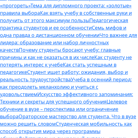
«прогореть»
Тема для дипломного проекта: «золотые»
правила выбора
Как взять учебу в собственные руки и
получить от этого максимум пользы
Педагогическая
практика студентов и ее особенности
Семь мифов и
одна правда о дистанционном обучении
Что важнее для
лидера: образование или набор личностных
качеств
Почему студенты бросают учебу: главные
причины и как не оказаться в их числе
Как студенту не
потерять интерес к учебе
Как стать успешным в
педагогике
Студент ищет работу: ожидания, выбор и
реальность трудоустройства
Учеба в осенний период:
как преодолеть меланхолию и учиться с
удовольствием
Искусство эффективного запоминания:
Техники и секреты для успешного обучения
Целевое
обучение в вузе – перспектива или ограничение
выбора
Ораторское мастерство для студента. Что в вузе
можно решить словом
Студенческая мобильность как
способ открытия мира через программы