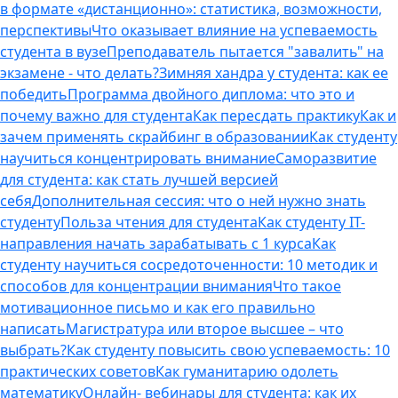
в формате «дистанционно»: статистика, возможности,
перспективы
Что оказывает влияние на успеваемость
студента в вузе
Преподаватель пытается "завалить" на
экзамене - что делать?
Зимняя хандра у студента: как ее
победить
Программа двойного диплома: что это и
почему важно для студента
Как пересдать практику
Как и
зачем применять скрайбинг в образовании
Как студенту
научиться концентрировать внимание
Саморазвитие
для студента: как стать лучшей версией
себя
Дополнительная сессия: что о ней нужно знать
студенту
Польза чтения для студента
Как студенту IT-
направления начать зарабатывать с 1 курса
Как
студенту научиться сосредоточенности: 10 методик и
способов для концентрации внимания
Что такое
мотивационное письмо и как его правильно
написать
Магистратура или второе высшее – что
выбрать?
Как студенту повысить свою успеваемость: 10
практических советов
Как гуманитарию одолеть
математику
Онлайн- вебинары для студента: как их