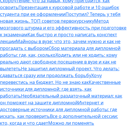
Скорочтение: что за навык, кому пригодится, как
освоить
Презентация к курсовой работе и 10 ошибок
студента при ее оформлении
Поступил? Теперь у тебя
новая жизнь. ТОП советов первокурснику
Метод
мозгового штурма и его эффективность при подготовке
к экзаменам
Как быстро и просто написать конспект
лекции
Майноры в вузе: что это, зачем нужно и как не
прогадать с выбором
Сбор материала для дипломной
работы: где, как, сколько
Ходить или не ходить: кому
реально дают свободное посещение в вузе и как не
вылететь
Не защитил дипломный проект. Что делать:
сдаваться сразу или продолжать борьбу
Хочу
перевестись на бюджет. Но не знаю как
Качественные
источники для дипломной: где взять, как
работать
Необязательный раздаточный материал: как
он поможет на защите дипломной
Интернет и
достоверные источники для дипломной работы: где
искать, как проверить
Все о дополнительной сессии:
кто, когда и что сдает
Можно ли поменять