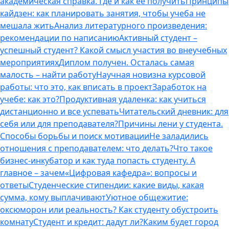
академическая справка. Где и как ее получить
Принципы
кайдзен: как планировать занятия, чтобы учеба не
мешала жить
Анализ литературного произведения:
рекомендации по написанию
Активный студент –
успешный студент? Какой смысл участия во внеучебных
мероприятиях
Диплом получен. Осталась самая
малость – найти работу
Научная новизна курсовой
работы: что это, как вписать в проект
Заработок на
учебе: как это?
Продуктивная удаленка: как учиться
дистанционно и все успевать
Читательский дневник: для
себя или для преподавателя?
Причины лени у студента.
Способы борьбы и поиск мотивации
Не заладились
отношения с преподавателем: что делать?
Что такое
бизнес-инкубатор и как туда попасть студенту. А
главное – зачем
«Цифровая кафедра»: вопросы и
ответы
Студенческие стипендии: какие виды, какая
сумма, кому выплачивают
Уютное общежитие:
оксюморон или реальность? Как студенту обустроить
комнату
Студент и кредит: дадут ли?
Каким будет город