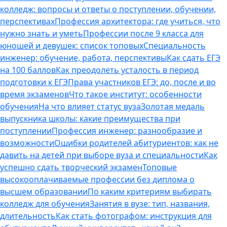
колледж: вопросы и ответы о поступлении, обучении,
перспективах
Профессия архитектора: где учиться, что
нужно знать и уметь
Профессии после 9 класса для
юношей и девушек: список топовых
Специальность
инженер: обучение, работа, перспективы
Как сдать ЕГЭ
на 100 баллов
Как преодолеть усталость в период
подготовки к ЕГЭ
Права участников ЕГЭ: до, после и во
время экзаменов
Что такое институт: особенности
обучения
На что влияет статус вуза
Золотая медаль
выпускника школы: какие преимущества при
поступлении
Профессия инженер: разнообразие и
возможности
Ошибки родителей абитуриентов: как не
давить на детей при выборе вуза и специальности
Как
успешно сдать творческий экзамен
Топовые
высокооплачиваемые профессии без диплома о
высшем образовании
По каким критериям выбирать
колледж для обучения
Занятия в вузе: тип, названия,
длительность
Как стать фотографом: инструкция для