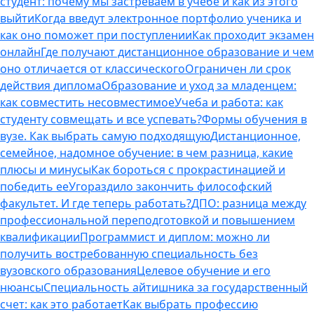
студент: почему мы застреваем в учебе и как из этого
выйти
Когда введут электронное портфолио ученика и
как оно поможет при поступлении
Как проходит экзамен
онлайн
Где получают дистанционное образование и чем
оно отличается от классического
Ограничен ли срок
действия диплома
Образование и уход за младенцем:
как совместить несовместимое
Учеба и работа: как
студенту совмещать и все успевать?
Формы обучения в
вузе. Как выбрать самую подходящую
Дистанционное,
семейное, надомное обучение: в чем разница, какие
плюсы и минусы
Как бороться с прокрастинацией и
победить ее
Угораздило закончить философский
факультет. И где теперь работать?
ДПО: разница между
профессиональной переподготовкой и повышением
квалификации
Программист и диплом: можно ли
получить востребованную специальность без
вузовского образования
Целевое обучение и его
нюансы
Специальность айтишника за государственный
счет: как это работает
Как выбрать профессию