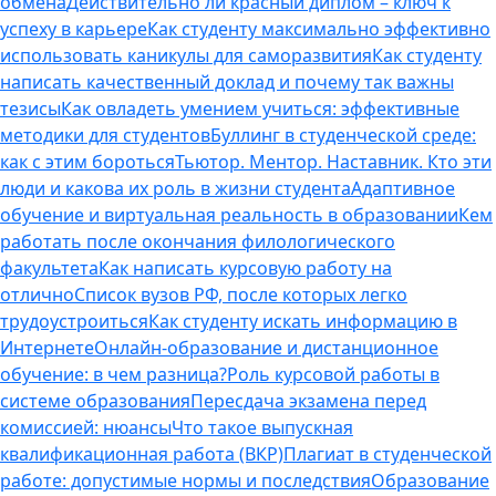
обмена
Действительно ли красный диплом – ключ к
успеху в карьере
Как студенту максимально эффективно
использовать каникулы для саморазвития
Как студенту
написать качественный доклад и почему так важны
тезисы
Как овладеть умением учиться: эффективные
методики для студентов
Буллинг в студенческой среде:
как с этим бороться
Тьютор. Ментор. Наставник. Кто эти
люди и какова их роль в жизни студента
Адаптивное
обучение и виртуальная реальность в образовании
Кем
работать после окончания филологического
факультета
Как написать курсовую работу на
отлично
Список вузов РФ, после которых легко
трудоустроиться
Как студенту искать информацию в
Интернете
Онлайн-образование и дистанционное
обучение: в чем разница?
Роль курсовой работы в
системе образования
Пересдача экзамена перед
комиссией: нюансы
Что такое выпускная
квалификационная работа (ВКР)
Плагиат в студенческой
работе: допустимые нормы и последствия
Образование