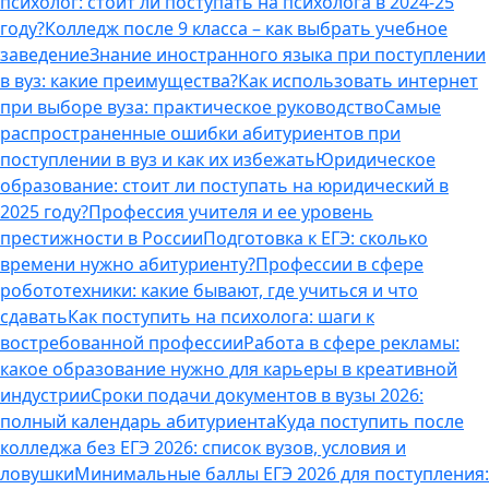
психолог: стоит ли поступать на психолога в 2024-25
году?
Колледж после 9 класса – как выбрать учебное
заведение
Знание иностранного языка при поступлении
в вуз: какие преимущества?
Как использовать интернет
при выборе вуза: практическое руководство
Самые
распространенные ошибки абитуриентов при
поступлении в вуз и как их избежать
Юридическое
образование: стоит ли поступать на юридический в
2025 году?
Профессия учителя и ее уровень
престижности в России
Подготовка к ЕГЭ: сколько
времени нужно абитуриенту?
Профессии в сфере
робототехники: какие бывают, где учиться и что
сдавать
Как поступить на психолога: шаги к
востребованной профессии
Работа в сфере рекламы:
какое образование нужно для карьеры в креативной
индустрии
Сроки подачи документов в вузы 2026:
полный календарь абитуриента
Куда поступить после
колледжа без ЕГЭ 2026: список вузов, условия и
ловушки
Минимальные баллы ЕГЭ 2026 для поступления: