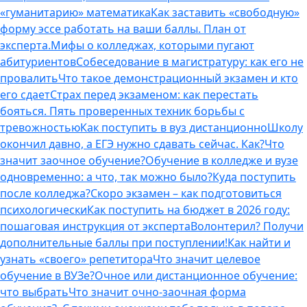
«гуманитарию» математика
Как заставить «свободную»
форму эссе работать на ваши баллы. План от
эксперта.
Мифы о колледжах, которыми пугают
абитуриентов
Собеседование в магистратуру: как его не
провалить
Что такое демонстрационный экзамен и кто
его сдает
Страх перед экзаменом: как перестать
бояться. Пять проверенных техник борьбы с
тревожностью
Как поступить в вуз дистанционно
Школу
окончил давно, а ЕГЭ нужно сдавать сейчас. Как?
Что
значит заочное обучение?
Обучение в колледже и вузе
одновременно: а что, так можно было?
Куда поступить
после колледжа?
Скоро экзамен – как подготовиться
психологически
Как поступить на бюджет в 2026 году:
пошаговая инструкция от эксперта
Волонтерил? Получи
дополнительные баллы при поступлении!
Как найти и
узнать «своего» репетитора
Что значит целевое
обучение в ВУЗе?
Очное или дистанционное обучение:
что выбрать
Что значит очно-заочная форма