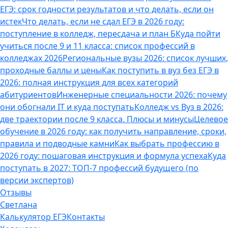
ЕГЭ: срок годности результатов и что делать, если он
истек
Что делать, если не сдал ЕГЭ в 2026 году:
поступление в колледж, пересдача и план Б
Куда пойти
учиться после 9 и 11 класса: список профессий в
колледжах 2026
Региональные вузы 2026: список лучших,
проходные баллы и цены
Как поступить в вуз без ЕГЭ в
2026: полная инструкция для всех категорий
абитуриентов
Инженерные специальности 2026: почему
они обогнали IT и куда поступать
Колледж vs Вуз в 2026:
две траектории после 9 класса. Плюсы и минусы
Целевое
обучение в 2026 году: как получить направление, сроки,
правила и подводные камни
Как выбрать профессию в
2026 году: пошаговая инструкция и формула успеха
Куда
поступать в 2027: ТОП-7 профессий будущего (по
версии экспертов)
Отзывы
Светлана
Калькулятор ЕГЭ
Контакты