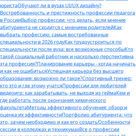
юриста
Обучают ли в вузах UI/UX дизайну?
Востребованность и престижность профессии педагога
в России
Выбор профессии: что делать, если мнение
абитуриента не сходится с мнением родителей
Как
выбрать профессию: самые востребованные
специальности в 2026 году
Как трудоустроиться по
специальности после вуза: все возможные способы
Кто
такой социальный работник и насколько перспективна
эта профессия?
Планирование карьеры - когда начинать
и как не ошибиться
Успешная карьера без высшего
образования: возможно ли такое?
Спортивный тренер:
кто это и где этому учатся
Профессии для любителей
видеоигр: как зарабатывать, не выходя из гейма
Кем и
где работать после окончания химического
факультета
Методы эффективного обучения: обзор и
оценка их эффективности
Портфолио абитуриента: что
это, зачем необходимо и как его создать
Особенности
сессии в колледжах и техникумах
Все о профессии