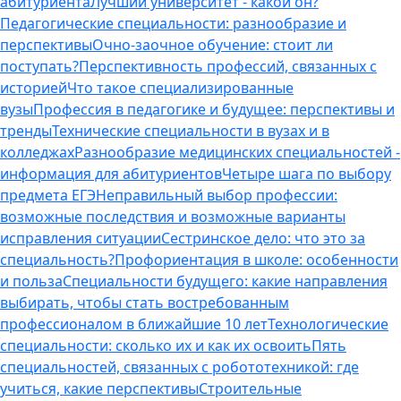
абитуриента
Лучший университет - какой он?
Педагогические специальности: разнообразие и
перспективы
Очно-заочное обучение: стоит ли
поступать?
Перспективность профессий, связанных с
историей
Что такое специализированные
вузы
Профессия в педагогике и будущее: перспективы и
тренды
Технические специальности в вузах и в
колледжах
Разнообразие медицинских специальностей -
информация для абитуриентов
Четыре шага по выбору
предмета ЕГЭ
Неправильный выбор профессии:
возможные последствия и возможные варианты
исправления ситуации
Сестринское дело: что это за
специальность?
Профориентация в школе: особенности
и польза
Специальности будущего: какие направления
выбирать, чтобы стать востребованным
профессионалом в ближайшие 10 лет
Технологические
специальности: сколько их и как их освоить
Пять
специальностей, связанных с робототехникой: где
учиться, какие перспективы
Строительные