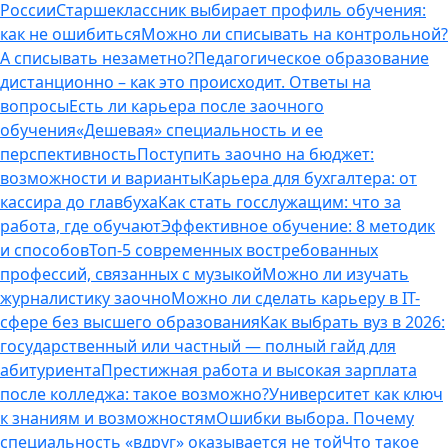
России
Старшеклассник выбирает профиль обучения:
как не ошибиться
Можно ли списывать на контрольной?
А списывать незаметно?
Педагогическое образование
дистанционно – как это происходит. Ответы на
вопросы
Есть ли карьера после заочного
обучения
«Дешевая» специальность и ее
перспективность
Поступить заочно на бюджет:
возможности и варианты
Карьера для бухгалтера: от
кассира до главбуха
Как стать госслужащим: что за
работа, где обучают
Эффективное обучение: 8 методик
и способов
Топ-5 современных востребованных
профессий, связанных с музыкой
Можно ли изучать
журналистику заочно
Можно ли сделать карьеру в IT-
сфере без высшего образования
Как выбрать вуз в 2026:
государственный или частный — полный гайд для
абитуриента
Престижная работа и высокая зарплата
после колледжа: такое возможно?
Университет как ключ
к знаниям и возможностям
Ошибки выбора. Почему
специальность «вдруг» оказывается не той
Что такое