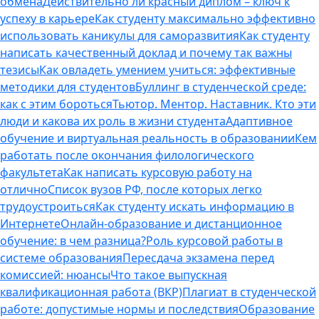
обмена
Действительно ли красный диплом – ключ к
успеху в карьере
Как студенту максимально эффективно
использовать каникулы для саморазвития
Как студенту
написать качественный доклад и почему так важны
тезисы
Как овладеть умением учиться: эффективные
методики для студентов
Буллинг в студенческой среде:
как с этим бороться
Тьютор. Ментор. Наставник. Кто эти
люди и какова их роль в жизни студента
Адаптивное
обучение и виртуальная реальность в образовании
Кем
работать после окончания филологического
факультета
Как написать курсовую работу на
отлично
Список вузов РФ, после которых легко
трудоустроиться
Как студенту искать информацию в
Интернете
Онлайн-образование и дистанционное
обучение: в чем разница?
Роль курсовой работы в
системе образования
Пересдача экзамена перед
комиссией: нюансы
Что такое выпускная
квалификационная работа (ВКР)
Плагиат в студенческой
работе: допустимые нормы и последствия
Образование