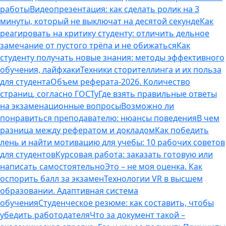
работы
Видеопрезентация: как сделать ролик на 3
минуты, который не выключат на десятой секунде
Как
реагировать на критику студенту: отличить дельное
замечание от пустого трёпа и не обижаться
Как
студенту получать новые знания: методы эффективного
обучения, лайфхаки
Техники сторителлинга и их польза
для студента
Объем реферата-2026. Количество
страниц, согласно ГОСТу
Где взять правильные ответы
на экзаменационные вопросы
Возможно ли
понравиться преподавателю: нюансы поведения
В чем
разница между рефератом и докладом
Как победить
лень и найти мотивацию для учебы: 10 рабочих советов
для студентов
Курсовая работа: заказать готовую или
написать самостоятельно
Это – не моя оценка. Как
оспорить балл за экзамен
Технологии VR в высшем
образовании. Адаптивная система
обучения
Студенческое резюме: как составить, чтобы
убедить работодателя
Что за документ такой –