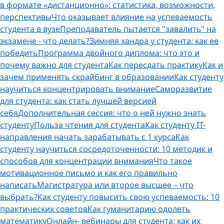
в формате «дистанционно»: статистика, возможности,
перспективы
Что оказывает влияние на успеваемость
студента в вузе
Преподаватель пытается "завалить" на
экзамене - что делать?
Зимняя хандра у студента: как ее
победить
Программа двойного диплома: что это и
почему важно для студента
Как пересдать практику
Как и
зачем применять скрайбинг в образовании
Как студенту
научиться концентрировать внимание
Саморазвитие
для студента: как стать лучшей версией
себя
Дополнительная сессия: что о ней нужно знать
студенту
Польза чтения для студента
Как студенту IT-
направления начать зарабатывать с 1 курса
Как
студенту научиться сосредоточенности: 10 методик и
способов для концентрации внимания
Что такое
мотивационное письмо и как его правильно
написать
Магистратура или второе высшее – что
выбрать?
Как студенту повысить свою успеваемость: 10
практических советов
Как гуманитарию одолеть
математику
Онлайн- вебинары для студента: как их