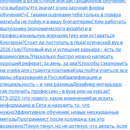
обучение в ВУЗе?
Очное или дистанционное обучение:
что выбрать
Что значит очно-заочная форма
обучения?
«С такими оценками тебе только в повара
идти!»
Да не пойду я в вашу бухгалтерию! Кем работать
выпускнику экономического вуза
Идти в
профессиональную журналистику или оставаться
блогером?
Стоит ли поступать в педагогический вуз в
2026 году?
Топовый вуз и успешная карьера – есть ли
взаимосвязь?
Насколько быстро можно написать
хороший реферат: за день, за два?
Способы сэкономить
на учебе для студента-платника
Куда пойти учиться: все
виды образования в России
Квалификация и
специальность – в чем разница
Дизайнер интерьера:
где получить профессию – в вузе или на курсах?
ЕГЭ-2023: что нового, какие изменения
Как искать
информацию в Сети и находить то, что
нужно
Эффективное обучение: новые неожиданные
методы
Программист после колледжа: как это
возможно?
Тянул-тянул, но не дотянул: что делать, если