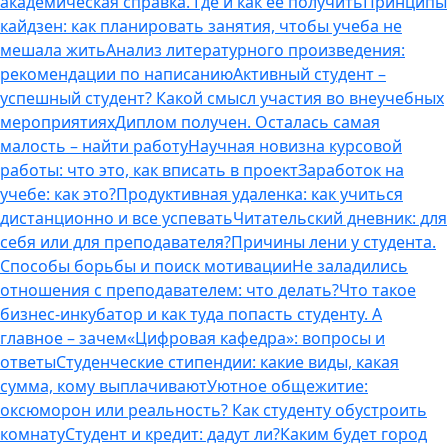
академическая справка. Где и как ее получить
Принципы
кайдзен: как планировать занятия, чтобы учеба не
мешала жить
Анализ литературного произведения:
рекомендации по написанию
Активный студент –
успешный студент? Какой смысл участия во внеучебных
мероприятиях
Диплом получен. Осталась самая
малость – найти работу
Научная новизна курсовой
работы: что это, как вписать в проект
Заработок на
учебе: как это?
Продуктивная удаленка: как учиться
дистанционно и все успевать
Читательский дневник: для
себя или для преподавателя?
Причины лени у студента.
Способы борьбы и поиск мотивации
Не заладились
отношения с преподавателем: что делать?
Что такое
бизнес-инкубатор и как туда попасть студенту. А
главное – зачем
«Цифровая кафедра»: вопросы и
ответы
Студенческие стипендии: какие виды, какая
сумма, кому выплачивают
Уютное общежитие:
оксюморон или реальность? Как студенту обустроить
комнату
Студент и кредит: дадут ли?
Каким будет город