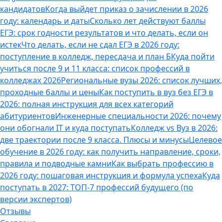
кандидатов
Когда выйдет приказ о зачислении в 2026
году: календарь и даты
Сколько лет действуют баллы
ЕГЭ: срок годности результатов и что делать, если он
истек
Что делать, если не сдал ЕГЭ в 2026 году:
поступление в колледж, пересдача и план Б
Куда пойти
учиться после 9 и 11 класса: список профессий в
колледжах 2026
Региональные вузы 2026: список лучших,
проходные баллы и цены
Как поступить в вуз без ЕГЭ в
2026: полная инструкция для всех категорий
абитуриентов
Инженерные специальности 2026: почему
они обогнали IT и куда поступать
Колледж vs Вуз в 2026:
две траектории после 9 класса. Плюсы и минусы
Целевое
обучение в 2026 году: как получить направление, сроки,
правила и подводные камни
Как выбрать профессию в
2026 году: пошаговая инструкция и формула успеха
Куда
поступать в 2027: ТОП-7 профессий будущего (по
версии экспертов)
Отзывы