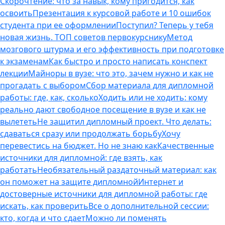
Скорочтение: что за навык, кому пригодится, как
освоить
Презентация к курсовой работе и 10 ошибок
студента при ее оформлении
Поступил? Теперь у тебя
новая жизнь. ТОП советов первокурснику
Метод
мозгового штурма и его эффективность при подготовке
к экзаменам
Как быстро и просто написать конспект
лекции
Майноры в вузе: что это, зачем нужно и как не
прогадать с выбором
Сбор материала для дипломной
работы: где, как, сколько
Ходить или не ходить: кому
реально дают свободное посещение в вузе и как не
вылететь
Не защитил дипломный проект. Что делать:
сдаваться сразу или продолжать борьбу
Хочу
перевестись на бюджет. Но не знаю как
Качественные
источники для дипломной: где взять, как
работать
Необязательный раздаточный материал: как
он поможет на защите дипломной
Интернет и
достоверные источники для дипломной работы: где
искать, как проверить
Все о дополнительной сессии:
кто, когда и что сдает
Можно ли поменять