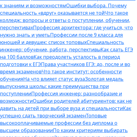
к знаниям и возможностям
Ошибки выбора. Почему
специальность «вдруг» оказывается не той
Что такое
колледж: вопросы и ответы о поступлении, обучении,
перспективах
Профессия архитектора: где учиться, что
нужно знать и уметь
Профессии после 9 класса для
юношей и девушек: список топовых
Специальность
инженер: обучение, работа, перспективы
Как сдать ЕГЭ
на 100 баллов
Как преодолеть усталость в период
подготовки к ЕГЭ
Права участников ЕГЭ: до, после и во
время экзаменов
Что такое институт: особенности
обучения
На что влияет статус вуза
Золотая медаль
выпускника школы: какие преимущества при
поступлении
Профессия инженер: разнообразие и
возможности
Ошибки родителей абитуриентов: как не
давить на детей при выборе вуза и специальности
Как
успешно сдать творческий экзамен
Топовые
высокооплачиваемые профессии без диплома о
высшем образовании
По каким критериям выбирать