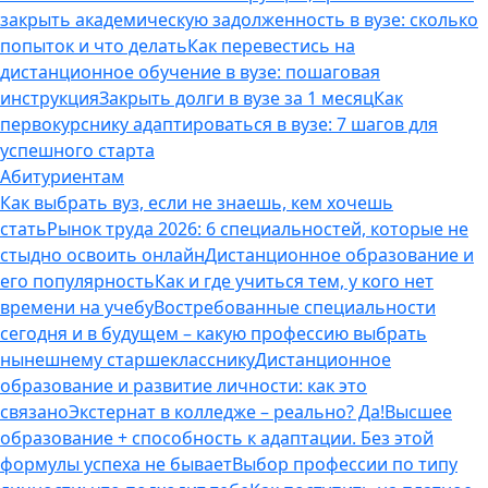
закрыть академическую задолженность в вузе: сколько
попыток и что делать
Как перевестись на
дистанционное обучение в вузе: пошаговая
инструкция
Закрыть долги в вузе за 1 месяц
Как
первокурснику адаптироваться в вузе: 7 шагов для
успешного старта
Абитуриентам
Как выбрать вуз, если не знаешь, кем хочешь
стать
Рынок труда 2026: 6 специальностей, которые не
стыдно освоить онлайн
Дистанционное образование и
его популярность
Как и где учиться тем, у кого нет
времени на учебу
Востребованные специальности
сегодня и в будущем – какую профессию выбрать
нынешнему старшекласснику
Дистанционное
образование и развитие личности: как это
связано
Экстернат в колледже – реально? Да!
Высшее
образование + способность к адаптации. Без этой
формулы успеха не бывает
Выбор профессии по типу