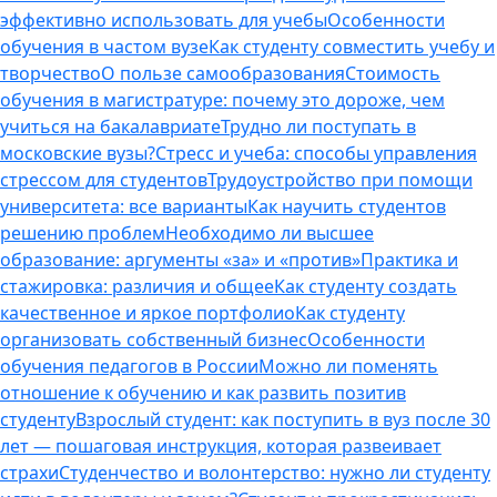
эффективно использовать для учебы
Особенности
обучения в частом вузе
Как студенту совместить учебу и
творчество
О пользе самообразования
Стоимость
обучения в магистратуре: почему это дороже, чем
учиться на бакалавриате
Трудно ли поступать в
московские вузы?
Стресс и учеба: способы управления
стрессом для студентов
Трудоустройство при помощи
университета: все варианты
Как научить студентов
решению проблем
Необходимо ли высшее
образование: аргументы «за» и «против»
Практика и
стажировка: различия и общее
Как студенту создать
качественное и яркое портфолио
Как студенту
организовать собственный бизнес
Особенности
обучения педагогов в России
Можно ли поменять
отношение к обучению и как развить позитив
студенту
Взрослый студент: как поступить в вуз после 30
лет — пошаговая инструкция, которая развеивает
страхи
Студенчество и волонтерство: нужно ли cтуденту