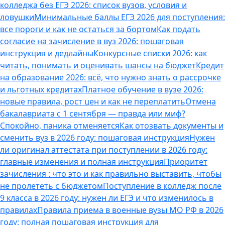
колледжа без ЕГЭ 2026: список вузов, условия и
ловушки
Минимальные баллы ЕГЭ 2026 для поступления:
все пороги и как не остаться за бортом
Как подать
согласие на зачисление в вуз 2026: пошаговая
инструкция и дедлайны
Конкурсные списки 2026: как
читать, понимать и оценивать шансы на бюджет
Кредит
на образование 2026: всё, что нужно знать о рассрочке
и льготных кредитах
Платное обучение в вузе 2026:
новые правила, рост цен и как не переплатить
Отмена
бакалавриата с 1 сентября — правда или миф?
Спокойно, паника отменяется
Как отозвать документы и
сменить вуз в 2026 году: пошаговая инструкция
Нужен
ли оригинал аттестата при поступлении в 2026 году:
главные изменения и полная инструкция
Приоритет
зачисления : что это и как правильно выставить, чтобы
не пролететь с бюджетом
Поступление в колледж после
9 класса в 2026 году: нужен ли ЕГЭ и что изменилось в
правилах
Правила приема в военные вузы МО РФ в 2026
году: полная пошаговая инструкция для