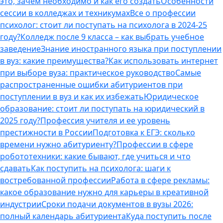
это, зачем необходимо и как его создать
Особенности
сессии в колледжах и техникумах
Все о профессии
психолог: стоит ли поступать на психолога в 2024-25
году?
Колледж после 9 класса – как выбрать учебное
заведение
Знание иностранного языка при поступлении
в вуз: какие преимущества?
Как использовать интернет
при выборе вуза: практическое руководство
Самые
распространенные ошибки абитуриентов при
поступлении в вуз и как их избежать
Юридическое
образование: стоит ли поступать на юридический в
2025 году?
Профессия учителя и ее уровень
престижности в России
Подготовка к ЕГЭ: сколько
времени нужно абитуриенту?
Профессии в сфере
робототехники: какие бывают, где учиться и что
сдавать
Как поступить на психолога: шаги к
востребованной профессии
Работа в сфере рекламы:
какое образование нужно для карьеры в креативной
индустрии
Сроки подачи документов в вузы 2026:
полный календарь абитуриента
Куда поступить после