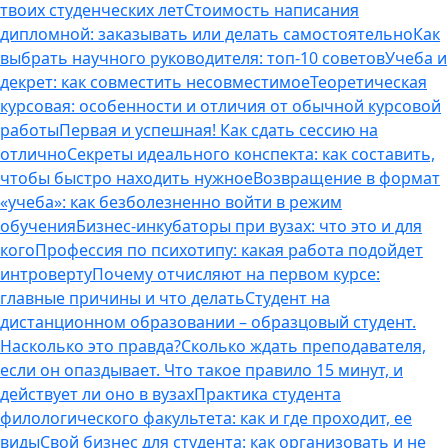
твоих студенческих лет
Стоимость написания
дипломной: заказывать или делать самостоятельно
Как
выбрать научного руководителя: топ-10 советов
Учеба и
декрет: как совместить несовместимое
Теоретическая
курсовая: особенности и отличия от обычной курсовой
работы
Первая и успешная! Как сдать сессию на
отлично
Секреты идеального конспекта: как составить,
чтобы быстро находить нужное
Возвращение в формат
«учеба»: как безболезненно войти в режим
обучения
Бизнес-инкубаторы при вузах: что это и для
кого
Профессия по психотипу: какая работа подойдет
интроверту
Почему отчисляют на первом курсе:
главные причины и что делать
Студент на
дистанционном образовании – образцовый студент.
Насколько это правда?
Сколько ждать преподавателя,
если он опаздывает. Что такое правило 15 минут, и
действует ли оно в вузах
Практика студента
филологического факультета: как и где проходит, ее
виды
Свой бизнес для студента: как организовать и не