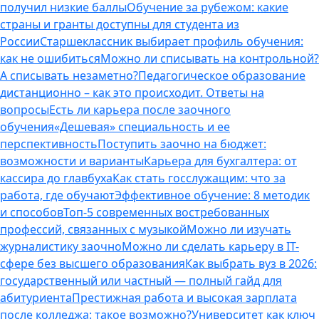
получил низкие баллы
Обучение за рубежом: какие
страны и гранты доступны для студента из
России
Старшеклассник выбирает профиль обучения:
как не ошибиться
Можно ли списывать на контрольной?
А списывать незаметно?
Педагогическое образование
дистанционно – как это происходит. Ответы на
вопросы
Есть ли карьера после заочного
обучения
«Дешевая» специальность и ее
перспективность
Поступить заочно на бюджет:
возможности и варианты
Карьера для бухгалтера: от
кассира до главбуха
Как стать госслужащим: что за
работа, где обучают
Эффективное обучение: 8 методик
и способов
Топ-5 современных востребованных
профессий, связанных с музыкой
Можно ли изучать
журналистику заочно
Можно ли сделать карьеру в IT-
сфере без высшего образования
Как выбрать вуз в 2026:
государственный или частный — полный гайд для
абитуриента
Престижная работа и высокая зарплата
после колледжа: такое возможно?
Университет как ключ