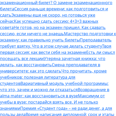
экзаменационный билет? О замене экзаменационного
билета
Сессия раньше времени: как подготовиться и
сдать
Экзамены еще не скоро, но готовься уже
сейчас
Как успешно сдать сессию: 4+3+3 важных
совета
Не готов, но на экзамен пришел. Как сдавать
сессию, если ничего не знаешь
Мастерство подготовки к
экзамену: как правильно учить билеты
Преподаватель
требует взятку. Что в этом случае делать студенту
Твоя
первая сессия: как вести себя на экзамене
Есть ли смысл
посещать все лекции
Утеряна зачетная книжка: что
делать, как восстановить
Смена преподавателя в
университете: как это сделать
Что прочитать, кроме
учебников: полезная литература для
студентов
Вариативный модуль учебной программы:
что это, зачем и можно ли отказаться
Возвращение в
alma mater: как восстановиться в вузе
Максимум от
учебы в вузе: постарайся взять все. И не только
знаниями
Премия «Студент года» – не ради денег, а для
пользы дела
Время написания дипломной: срок и этапы