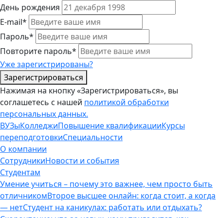
День рождения
E-mail*
Пароль*
Повторите пароль*
Уже зарегистрированы?
Зарегистрироваться
Нажимая на кнопку «Зарегистрироваться», вы
соглашетесь с нашей
политикой обработки
персональных данных.
ВУЗы
Колледжи
Повышение квалификации
Курсы
переподготовки
Специальности
О компании
Сотрудники
Новости и события
Студентам
Умение учиться – почему это важнее, чем просто быть
отличником
Второе высшее онлайн: когда стоит, а когда
— нет
Студент на каникулах: работать или отдыхать?