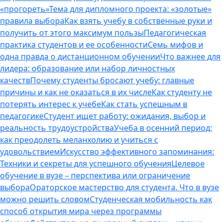
«прогореть»
Тема для дипломного проекта: «золотые»
правила выбора
Как взять учебу в собственные руки и
получить от этого максимум пользы
Педагогическая
практика студентов и ее особенности
Семь мифов и
одна правда о дистанционном обучении
Что важнее для
лидера: образование или набор личностных
качеств
Почему студенты бросают учебу: главные
причины и как не оказаться в их числе
Как студенту не
потерять интерес к учебе
Как стать успешным в
педагогике
Студент ищет работу: ожидания, выбор и
реальность трудоустройства
Учеба в осенний период:
как преодолеть меланхолию и учиться с
удовольствием
Искусство эффективного запоминания:
Техники и секреты для успешного обучения
Целевое
обучение в вузе – перспектива или ограничение
выбора
Ораторское мастерство для студента. Что в вузе
можно решить словом
Студенческая мобильность как
способ открытия мира через программы