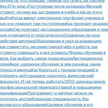
личности: что подходит тебе
Как поступить на платное
без ЕГЭ» (или «Поступление после колледжа»)
Вечный
студент: почему мы застреваем в учебе и как из этого
выйти
Когда введут электронное портфолио ученика и
как оно поможет при поступлении
Как проходит экзамен
онлайн
Где получают дистанционное образование и чем
оно отличается от классического
Ограничен ли срок
действия диплома
Образование и уход за младенцем:
как совместить несовместимое
Учеба и работа: как
студенту совмещать и все успевать?
Формы обучения в
вузе. Как выбрать самую подходящую
Дистанционное,
семейное, надомное обучение: в чем разница, какие
плюсы и минусы
Как бороться с прокрастинацией и
победить ее
Угораздило закончить философский
факультет. И где теперь работать?
ДПО: разница между
профессиональной переподготовкой и повышением
квалификации
Программист и диплом: можно ли
получить востребованную специальность без
вузовского образования
Целевое обучение и его