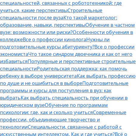
специальностей, связанных с робототехникой: где
учиться, какие перспективы
Строительные
специальности после вуза
Кто такой маркетолог:
образование, навыки, перспективы
Обучение в частном
вузе: возможности или риски?
Особенности обучения в
колледже
Все о профессии кинолога
Нужны ли
подготовительные курсы абитуриенту?
Все о профессии
экономиста
Что такое синдром двоечника и как от него
избавиться
Популярные и перспективные строительные
специальности
Родительская поддержка: как помочь
ребенку в выборе университета
Как выбрать профессию
по душе и не ошибиться в выборе
Подготовительные
программы и курсы для поступления в вуз: как
выбрать
Как выбрать специальность при обучении в
юридическом вузе
Обучение по программам
психологии: где, как и сколько учиться
Современные
профессии, объединяющие творчество и
технологии
Специальности, связанные с работой с
искусственным интеллектом. Как и где учиться?
Всё о