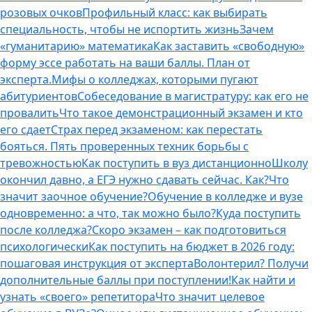
розовых очков
Профильный класс: как выбирать
специальность, чтобы не испортить жизнь
Зачем
«гуманитарию» математика
Как заставить «свободную»
форму эссе работать на ваши баллы. План от
эксперта.
Мифы о колледжах, которыми пугают
абитуриентов
Собеседование в магистратуру: как его не
провалить
Что такое демонстрационный экзамен и кто
его сдает
Страх перед экзаменом: как перестать
бояться. Пять проверенных техник борьбы с
тревожностью
Как поступить в вуз дистанционно
Школу
окончил давно, а ЕГЭ нужно сдавать сейчас. Как?
Что
значит заочное обучение?
Обучение в колледже и вузе
одновременно: а что, так можно было?
Куда поступить
после колледжа?
Скоро экзамен – как подготовиться
психологически
Как поступить на бюджет в 2026 году:
пошаговая инструкция от эксперта
Волонтерил? Получи
дополнительные баллы при поступлении!
Как найти и
узнать «своего» репетитора
Что значит целевое