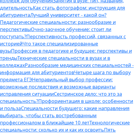
колледж для обучения
Занятия в вузе: тип, названия,
длительность
Как стать фотографом: инструкция для
абитуриента
Лучший университет - какой он?
Педагогические специальности: разнообразие и
перспективы
Очно-заочное обучение: стоит ли
поступать?
Перспективность профессий, связанных с
историей
Что такое специализированные
вузы
Профессия в педагогике и будущее: перспективы и
тренды
Технические специальности в вузах и в
колледжах
Разнообразие медицинских специальностей -
информация для абитуриентов
Четыре шага по выбору
предмета ЕГЭ
Неправильный выбор профессии:
возможные последствия и возможные варианты
исправления ситуации
Сестринское дело: что это за
специальность?
Профориентация в школе: особенности
и польза
Специальности будущего: какие направления
выбирать, чтобы стать востребованным
профессионалом в ближайшие 10 лет
Технологические
специальности: сколько их и как их освоить
Пять