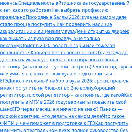
нюансы
Специальность айтишника за государственный
счет: как это работает
Как выбрать профессию
правильно
Проходные баллы 2026: куда на самом деле
стало проще поступить.
Как проверить наличие
аккредитации и лицензии у вуза
День открытых дверей:
как выжать из вуза всю правду, а не только
рекламу
Юрист в 2026: золотые горы или тяжёлая
реальность? Карьера без розовых очков
От детсада до
доктора наук: как устроена наша образовательная
лестница (и на какой ступени застрять)
Репетитор, курсы
или учитель в школе – как лучше подготовиться к
ЕГЭ
Дополнительный набор в вузы 2026: сроки, правила
и как поступить на бюджет во 2‑ю волну
Хороший
репетитор, плохой репетитор – как понять, где какой
Как
поступить в МГУ в 2026 году: варианты повысить свой
шанс
ЕГЭ через месяц, а я ничего не знаю? Паника —
плохой советчик. Что делать на самом деле
Что такое
ФИПИ и чем поможет в подготовке к ЕГЭ
Как поступить
и выжить в театральном вузе: полное руководство без