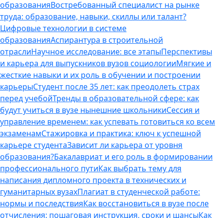
образования
Востребованный специалист на рынке
труда: образование, навыки, скиллы или талант?
Цифровые технологии в системе
образования
Аспирантура в строительной
отрасли
Научное исследование: все этапы
Перспективы
и карьера для выпускников вузов социологии
Мягкие и
жесткие навыки и их роль в обучении и построении
карьеры
Студент после 35 лет: как преодолеть страх
перед учебой
Тренды в образовательной сфере: как
будут учиться в вузе нынешние школьники
Сессия и
управление временем: как успевать готовиться ко всем
экзаменам
Стажировка и практика: ключ к успешной
карьере студента
Зависит ли карьера от уровня
образования?
Бакалавриат и его роль в формировании
профессионального пути
Как выбрать тему для
написания дипломного проекта в технических и
гуманитарных вузах
Плагиат в студенческой работе:
нормы и последствия
Как восстановиться в вузе после
отчисления: пошаговая инструкция, сроки и шансы
Как