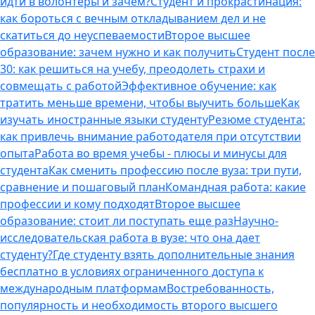
идти в волонтеры и зачем?
Студент и прокрастинация:
как бороться с вечным откладыванием дел и не
скатиться до неуспеваемости
Второе высшее
образование: зачем нужно и как получить
Студент после
30: как решиться на учебу, преодолеть страхи и
совмещать с работой
Эффективное обучение: как
тратить меньше времени, чтобы выучить больше
Как
изучать иностранные языки студенту
Резюме студента:
как привлечь внимание работодателя при отсутствии
опыта
Работа во время учебы - плюсы и минусы для
студента
Как сменить профессию после вуза: три пути,
сравнение и пошаговый план
Командная работа: какие
профессии и кому подходят
Второе высшее
образование: стоит ли поступать еще раз
Научно-
исследовательская работа в вузе: что она дает
студенту?
Где студенту взять дополнительные знания
бесплатно в условиях ограниченного доступа к
международным платформам
Востребованность,
популярность и необходимость второго высшего