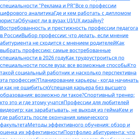
специальности "Реклама и PR"
Все о профессии
цифрового аналитика
Где и кем работать с дипломом
юриста
Обучают ли в вузах UI/UX дизайну?
Востребованность и престижность профессии педагога
в России
Выбор профессии: что делать, если мнение
абитуриента не сходится с мнением родителей
Как
выбрать профессию: самые востребованные
специальности в 2026 году
Как трудоустроиться по
специальности после вуза: все возможные способы
Кто
такой социальный работник и насколько перспективна
эта профессия?
Планирование карьеры - когда начинать
и как не ошибиться
Успешная карьера без высшего
образования: возможно ли такое?
Спортивный тренер:
кто это и где этому учатся
Профессии для любителей
видеоигр: как зарабатывать, не выходя из гейма
Кем и
где работать после окончания химического
факультета
Методы эффективного обучения: обзор и
оценка их эффективности
Портфолио абитуриента: что