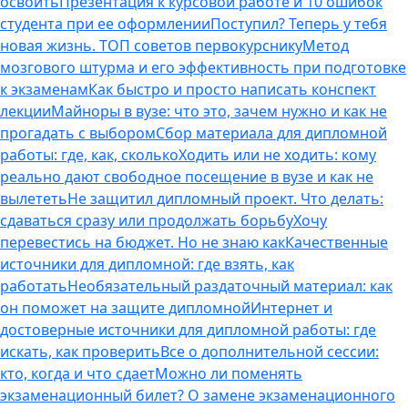
освоить
Презентация к курсовой работе и 10 ошибок
студента при ее оформлении
Поступил? Теперь у тебя
новая жизнь. ТОП советов первокурснику
Метод
мозгового штурма и его эффективность при подготовке
к экзаменам
Как быстро и просто написать конспект
лекции
Майноры в вузе: что это, зачем нужно и как не
прогадать с выбором
Сбор материала для дипломной
работы: где, как, сколько
Ходить или не ходить: кому
реально дают свободное посещение в вузе и как не
вылететь
Не защитил дипломный проект. Что делать:
сдаваться сразу или продолжать борьбу
Хочу
перевестись на бюджет. Но не знаю как
Качественные
источники для дипломной: где взять, как
работать
Необязательный раздаточный материал: как
он поможет на защите дипломной
Интернет и
достоверные источники для дипломной работы: где
искать, как проверить
Все о дополнительной сессии:
кто, когда и что сдает
Можно ли поменять
экзаменационный билет? О замене экзаменационного