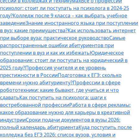
сессии в колледжах и техникумах
Все о профессии
психолог: стоит ли поступать на психолога в 2024-25
году?
Колледж после 9 класса – как выбрать учебное
заведение
Знание иностранного языка при поступлении
в вуз: какие преимущества?
Как использовать интернет
при выборе вуза: практическое руководство
Самые
распространенные ошибки абитуриентов при
поступлении в вуз и как их избежать
Юридическое
образование: стоит ли поступать на юридический в
2025 году?
Профессия учителя и ее уровень
престижности в России
Подготовка к ЕГЭ: сколько
времени нужно абитуриенту?
Профессии в сфере
робототехники: какие бывают, где учиться и что
сдавать
Как поступить на психолога: шаги к
востребованной профессии
Работа в сфере рекламы:
какое образование нужно для карьеры в креативной
индустрии
Сроки подачи документов в вузы 2026:
полный календарь абитуриента
Куда поступить после
колледжа без ЕГЭ 2026: список вузов, условия и