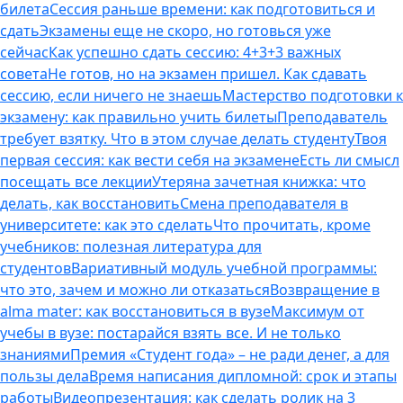
билета
Сессия раньше времени: как подготовиться и
сдать
Экзамены еще не скоро, но готовься уже
сейчас
Как успешно сдать сессию: 4+3+3 важных
совета
Не готов, но на экзамен пришел. Как сдавать
сессию, если ничего не знаешь
Мастерство подготовки к
экзамену: как правильно учить билеты
Преподаватель
требует взятку. Что в этом случае делать студенту
Твоя
первая сессия: как вести себя на экзамене
Есть ли смысл
посещать все лекции
Утеряна зачетная книжка: что
делать, как восстановить
Смена преподавателя в
университете: как это сделать
Что прочитать, кроме
учебников: полезная литература для
студентов
Вариативный модуль учебной программы:
что это, зачем и можно ли отказаться
Возвращение в
alma mater: как восстановиться в вузе
Максимум от
учебы в вузе: постарайся взять все. И не только
знаниями
Премия «Студент года» – не ради денег, а для
пользы дела
Время написания дипломной: срок и этапы
работы
Видеопрезентация: как сделать ролик на 3