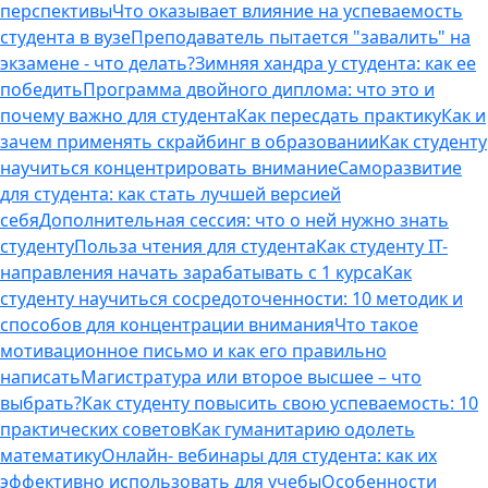
перспективы
Что оказывает влияние на успеваемость
студента в вузе
Преподаватель пытается "завалить" на
экзамене - что делать?
Зимняя хандра у студента: как ее
победить
Программа двойного диплома: что это и
почему важно для студента
Как пересдать практику
Как и
зачем применять скрайбинг в образовании
Как студенту
научиться концентрировать внимание
Саморазвитие
для студента: как стать лучшей версией
себя
Дополнительная сессия: что о ней нужно знать
студенту
Польза чтения для студента
Как студенту IT-
направления начать зарабатывать с 1 курса
Как
студенту научиться сосредоточенности: 10 методик и
способов для концентрации внимания
Что такое
мотивационное письмо и как его правильно
написать
Магистратура или второе высшее – что
выбрать?
Как студенту повысить свою успеваемость: 10
практических советов
Как гуманитарию одолеть
математику
Онлайн- вебинары для студента: как их
эффективно использовать для учебы
Особенности