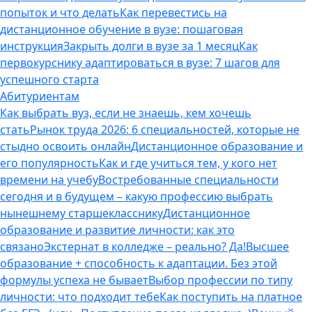
попыток и что делать
Как перевестись на
дистанционное обучение в вузе: пошаговая
инструкция
Закрыть долги в вузе за 1 месяц
Как
первокурснику адаптироваться в вузе: 7 шагов для
успешного старта
Абитуриентам
Как выбрать вуз, если не знаешь, кем хочешь
стать
Рынок труда 2026: 6 специальностей, которые не
стыдно освоить онлайн
Дистанционное образование и
его популярность
Как и где учиться тем, у кого нет
времени на учебу
Востребованные специальности
сегодня и в будущем – какую профессию выбрать
нынешнему старшекласснику
Дистанционное
образование и развитие личности: как это
связано
Экстернат в колледже – реально? Да!
Высшее
образование + способность к адаптации. Без этой
формулы успеха не бывает
Выбор профессии по типу
личности: что подходит тебе
Как поступить на платное