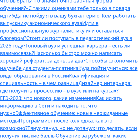
что выбрать
Что значит очно-заочная форма
обучения?
«С такими оценками тебе только в повара
идти!»
Да не пойду я в вашу бухгалтерию! Кем работать
выпускнику экономического вуза
Идти в
профессиональную журналистику или оставаться
блогером?
Стоит ли поступать в педагогический вуз в
2026 году?
Топовый вуз и успешная карьера – есть ли
взаимосвязь?
Насколько быстро можно написать
хороший реферат: за день, за два?
Способы сэкономить
на учебе для студента-платника
Куда пойти учиться: все
виды образования в России
Квалификация и
специальность – в чем разница
Дизайнер интерьера:
где получить профессию – в вузе или на курсах?
ЕГЭ-2023: что нового, какие изменения
Как искать
информацию в Сети и находить то, что
нужно
Эффективное обучение: новые неожиданные
методы
Программист после колледжа: как это
возможно?
Тянул-тянул, но не дотянул: что делать, если
получил низкие баллы
Обучение за рубежом: какие