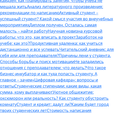
кайдзен: как планировать занятия, чтобы учеба не
мешала жить
Анализ литературного произведения:
рекомендации по написанию
Активный студент –
успешный студент? Какой смысл участия во внеучебных
мероприятиях
Диплом получен. Осталась самая
малость – найти работу
Научная новизна курсовой
работы: что это, как вписать в проект
Заработок на
учебе: как это?
Продуктивная удаленка: как учиться
дистанционно и все успевать
Читательский дневник: для
себя или для преподавателя?
Причины лени у студента.
Способы борьбы и поиск мотивации
Не заладились
отношения с преподавателем: что делать?
Что такое
бизнес-инкубатор и как туда попасть студенту. А
главное – зачем
«Цифровая кафедра»: вопросы и
ответы
Студенческие стипендии: какие виды, какая
сумма, кому выплачивают
Уютное общежитие:
оксюморон или реальность? Как студенту обустроить
комнату
Студент и кредит: дадут ли?
Каким будет город
твоих студенческих лет
Стоимость написания