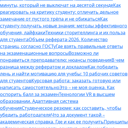
минуты, который не выключат на десятой секунде
Как
реагировать на критику студенту: отличить дельное
замечание от пустого трёпа и не обижаться
Как
студенту получать новые знания: методы эффективного
обучения, лайфхаки
Техники сторителлинга и их польза
для студента
Объем реферата-2026. Количество
страниц, согласно ГОСТу
Где взять правильные ответы
на экзаменационные вопросы
Возможно ли
понравиться преподавателю: нюансы поведения
В чем
разница между рефератом и докладом
Как победить
лень и найти мотивацию для учебы: 10 рабочих советов
для студентов
Курсовая работа: заказать готовую или
написать самостоятельно
Это – не моя оценка. Как
оспорить балл за экзамен
Технологии VR в высшем
образовании. Адаптивная система
обучения
Студенческое резюме: как составить, чтобы
убедить работодателя
Что за документ такой –
академическая справка. Где и как ее получить
Принципы