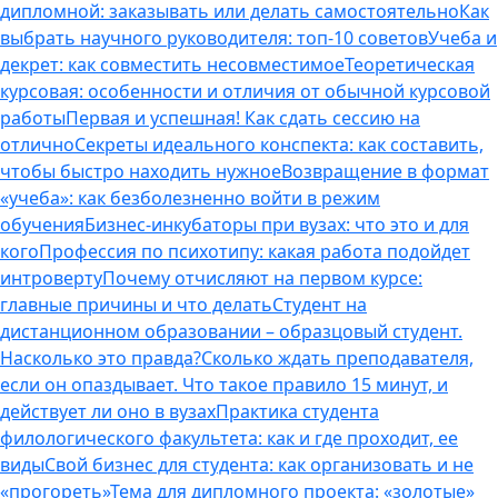
дипломной: заказывать или делать самостоятельно
Как
выбрать научного руководителя: топ-10 советов
Учеба и
декрет: как совместить несовместимое
Теоретическая
курсовая: особенности и отличия от обычной курсовой
работы
Первая и успешная! Как сдать сессию на
отлично
Секреты идеального конспекта: как составить,
чтобы быстро находить нужное
Возвращение в формат
«учеба»: как безболезненно войти в режим
обучения
Бизнес-инкубаторы при вузах: что это и для
кого
Профессия по психотипу: какая работа подойдет
интроверту
Почему отчисляют на первом курсе:
главные причины и что делать
Студент на
дистанционном образовании – образцовый студент.
Насколько это правда?
Сколько ждать преподавателя,
если он опаздывает. Что такое правило 15 минут, и
действует ли оно в вузах
Практика студента
филологического факультета: как и где проходит, ее
виды
Свой бизнес для студента: как организовать и не
«прогореть»
Тема для дипломного проекта: «золотые»