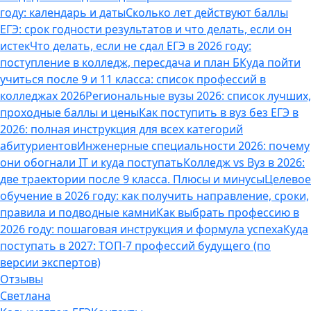
году: календарь и даты
Сколько лет действуют баллы
ЕГЭ: срок годности результатов и что делать, если он
истек
Что делать, если не сдал ЕГЭ в 2026 году:
поступление в колледж, пересдача и план Б
Куда пойти
учиться после 9 и 11 класса: список профессий в
колледжах 2026
Региональные вузы 2026: список лучших,
проходные баллы и цены
Как поступить в вуз без ЕГЭ в
2026: полная инструкция для всех категорий
абитуриентов
Инженерные специальности 2026: почему
они обогнали IT и куда поступать
Колледж vs Вуз в 2026:
две траектории после 9 класса. Плюсы и минусы
Целевое
обучение в 2026 году: как получить направление, сроки,
правила и подводные камни
Как выбрать профессию в
2026 году: пошаговая инструкция и формула успеха
Куда
поступать в 2027: ТОП-7 профессий будущего (по
версии экспертов)
Отзывы
Светлана