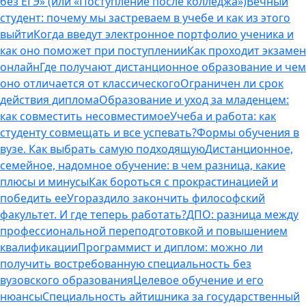
без ЕГЭ» (или «Поступление после колледжа»)
Вечный
студент: почему мы застреваем в учебе и как из этого
выйти
Когда введут электронное портфолио ученика и
как оно поможет при поступлении
Как проходит экзамен
онлайн
Где получают дистанционное образование и чем
оно отличается от классического
Ограничен ли срок
действия диплома
Образование и уход за младенцем:
как совместить несовместимое
Учеба и работа: как
студенту совмещать и все успевать?
Формы обучения в
вузе. Как выбрать самую подходящую
Дистанционное,
семейное, надомное обучение: в чем разница, какие
плюсы и минусы
Как бороться с прокрастинацией и
победить ее
Угораздило закончить философский
факультет. И где теперь работать?
ДПО: разница между
профессиональной переподготовкой и повышением
квалификации
Программист и диплом: можно ли
получить востребованную специальность без
вузовского образования
Целевое обучение и его
нюансы
Специальность айтишника за государственный