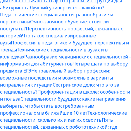
длительность
Как стать фотографом: инструкция для
абитуриента
Лучший университет - какой он?
Педагогические специальности: разнообразие и
перспективы
Очно-заочное обучение: стоит ли
поступать?
Перспективность профессий, связанных с
историей
Что такое специализированные
вузы
Профессия в педагогике и будущее: перспективы и
тренды
Технические специальности в вузах и в
колледжах
Разнообразие медицинских специальностей -
информация для абитуриентов
Четыре шага по выбору
предмета ЕГЭ
Неправильный выбор профессии:
возможные последствия и возможные варианты
исправления ситуации
Сестринское дело: что это за
специальность?
Профориентация в школе: особенности
и польза
Специальности будущего: какие направления
выбирать, чтобы стать востребованным
профессионалом в ближайшие 10 лет
Технологические
специальности: сколько их и как их освоить
Пять
специальностей, связанных с робототехникой: где