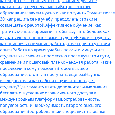
как бороться с вечным откладыванием дел и не
скатиться до неуспеваемости
Второе высшее
образование: зачем нужно и как получить
Студент после
30: как решиться на учебу, преодолеть страхи и
совмещать с работой
Эффективное обучение: как
тратить меньше времени, чтобы выучить больше
Как
изучать иностранные языки студенту
Резюме студента:
как привлечь внимание работодателя при отсутствии
опыта
Работа во время учебы - плюсы и минусы для
студента
Как сменить профессию после вуза: три пути,
сравнение и пошаговый план
Командная работа: какие
профессии и кому подходят
Второе высшее
образование: стоит ли поступать еще раз
Научно-
исследовательская работа в вузе: что она дает
студенту?
Где студенту взять дополнительные знания
бесплатно в условиях ограниченного доступа к
международным платформам
Востребованность,
популярность и необходимость второго высшего
образования
Востребованный специалист на рынке