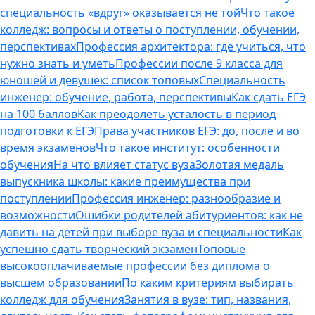
специальность «вдруг» оказывается не той
Что такое
колледж: вопросы и ответы о поступлении, обучении,
перспективах
Профессия архитектора: где учиться, что
нужно знать и уметь
Профессии после 9 класса для
юношей и девушек: список топовых
Специальность
инженер: обучение, работа, перспективы
Как сдать ЕГЭ
на 100 баллов
Как преодолеть усталость в период
подготовки к ЕГЭ
Права участников ЕГЭ: до, после и во
время экзаменов
Что такое институт: особенности
обучения
На что влияет статус вуза
Золотая медаль
выпускника школы: какие преимущества при
поступлении
Профессия инженер: разнообразие и
возможности
Ошибки родителей абитуриентов: как не
давить на детей при выборе вуза и специальности
Как
успешно сдать творческий экзамен
Топовые
высокооплачиваемые профессии без диплома о
высшем образовании
По каким критериям выбирать
колледж для обучения
Занятия в вузе: тип, названия,