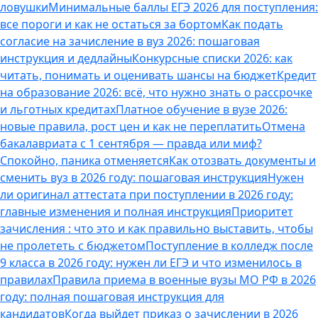
ловушки
Минимальные баллы ЕГЭ 2026 для поступления:
все пороги и как не остаться за бортом
Как подать
согласие на зачисление в вуз 2026: пошаговая
инструкция и дедлайны
Конкурсные списки 2026: как
читать, понимать и оценивать шансы на бюджет
Кредит
на образование 2026: всё, что нужно знать о рассрочке
и льготных кредитах
Платное обучение в вузе 2026:
новые правила, рост цен и как не переплатить
Отмена
бакалавриата с 1 сентября — правда или миф?
Спокойно, паника отменяется
Как отозвать документы и
сменить вуз в 2026 году: пошаговая инструкция
Нужен
ли оригинал аттестата при поступлении в 2026 году:
главные изменения и полная инструкция
Приоритет
зачисления : что это и как правильно выставить, чтобы
не пролететь с бюджетом
Поступление в колледж после
9 класса в 2026 году: нужен ли ЕГЭ и что изменилось в
правилах
Правила приема в военные вузы МО РФ в 2026
году: полная пошаговая инструкция для
кандидатов
Когда выйдет приказ о зачислении в 2026