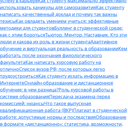
успеху в карьере
Как студенту максимально эффективно
использовать каникулы для саморазвития
Как студенту
написать качественный доклад и почему так важны
тезисы
Как овладеть умением учиться: эффективные
методики для студентов
Буллинг в студенческой среде:
как с этим бороться
Тьютор. Ментор. Наставник. Кто эти
люди и какова их роль в жизни студента
Адаптивное
обучение и виртуальная реальность в образовании
Кем
работать после окончания филологического
факультета
Как написать курсовую работу на
отлично
Список вузов РФ, после которых легко
трудоустроиться
Как студенту искать информацию в
Интернете
Онлайн-образование и дистанционное
обучение: в чем разница?
Роль курсовой работы в
системе образования
Пересдача экзамена перед
комиссией: нюансы
Что такое выпускная
квалификационная работа (ВКР)
Плагиат в студенческой
работе: допустимые нормы и последствия
Образование
в формате «дистанционно»: статистика, возможности,