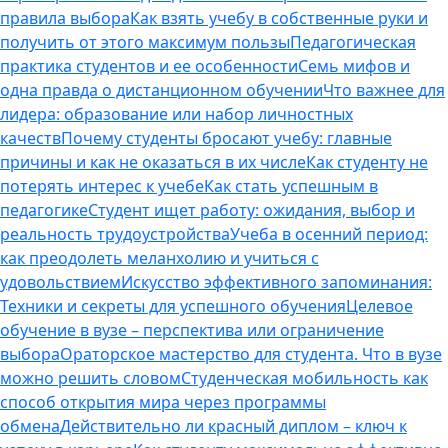
правила выбора
Как взять учебу в собственные руки и
получить от этого максимум пользы
Педагогическая
практика студентов и ее особенности
Семь мифов и
одна правда о дистанционном обучении
Что важнее для
лидера: образование или набор личностных
качеств
Почему студенты бросают учебу: главные
причины и как не оказаться в их числе
Как студенту не
потерять интерес к учебе
Как стать успешным в
педагогике
Студент ищет работу: ожидания, выбор и
реальность трудоустройства
Учеба в осенний период:
как преодолеть меланхолию и учиться с
удовольствием
Искусство эффективного запоминания:
Техники и секреты для успешного обучения
Целевое
обучение в вузе – перспектива или ограничение
выбора
Ораторское мастерство для студента. Что в вузе
можно решить словом
Студенческая мобильность как
способ открытия мира через программы
обмена
Действительно ли красный диплом – ключ к