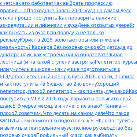
счет: как это работает
Как выбрать профессию
правильно
Проходные баллы 2026: куда на самом деле
стало проще поступить.
Как проверить наличие
аккредитации и лицензии у вуза
День открытых дверей:
как выжать из вуза всю правду, а не только
рекламу
Юрист в 2026: золотые горы или тяжёлая
реальность? Карьера без розовых очков
От детсада до
доктора наук: как устроена наша образовательная
лестница (и на какой ступени застрять)
Репетитор, курсы
или учитель в школе – как лучше подготовиться к
ЕГЭ
Дополнительный набор в вузы 2026: сроки, правила
и как поступить на бюджет во 2‑ю волну
Хороший
репетитор, плохой репетитор – как понять, где какой
Как
поступить в МГУ в 2026 году: варианты повысить свой
шанс
ЕГЭ через месяц, а я ничего не знаю? Паника —
плохой советчик. Что делать на самом деле
Что такое
ФИПИ и чем поможет в подготовке к ЕГЭ
Как поступить
и выжить в театральном вузе: полное руководство без
розовых очков
Профильный класс: как выбирать