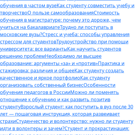
обучения в частом вузе
Как студенту совместить учебу и
творчество
О пользе самообразования
Стоимость
обучения в магистратуре: почему это дороже, чем
учиться на бакалавриате
Трудно ли поступать в
московские вузы?
Стресс и учеба: способы управления
стрессом для студентов
Трудоустройство при помощи
университета: все варианты
Как научить студентов
решению проблем
Необходимо ли высшее
образование: аргументы «за» и «против»
Практика и
стажировка: различия и общее
Как студенту создать
качественное и яркое портфолио
Как студенту
организовать собственный бизнес
Особенности
обучения педагогов в России
Можно ли поменять
отношение к обучению и как развить позитив
студенту
Взрослый студент: как поступить в вуз после 30
лет — пошаговая инструкция, которая развеивает
страхи
Студенчество и волонтерство: нужно ли cтуденту
идти в волонтеры и зачем?
Студент и прокрастинация: