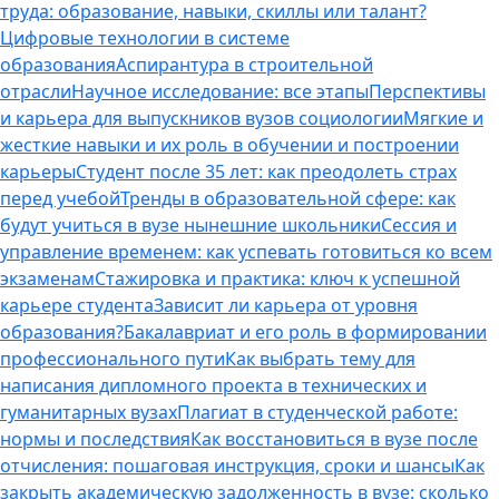
труда: образование, навыки, скиллы или талант?
Цифровые технологии в системе
образования
Аспирантура в строительной
отрасли
Научное исследование: все этапы
Перспективы
и карьера для выпускников вузов социологии
Мягкие и
жесткие навыки и их роль в обучении и построении
карьеры
Студент после 35 лет: как преодолеть страх
перед учебой
Тренды в образовательной сфере: как
будут учиться в вузе нынешние школьники
Сессия и
управление временем: как успевать готовиться ко всем
экзаменам
Стажировка и практика: ключ к успешной
карьере студента
Зависит ли карьера от уровня
образования?
Бакалавриат и его роль в формировании
профессионального пути
Как выбрать тему для
написания дипломного проекта в технических и
гуманитарных вузах
Плагиат в студенческой работе:
нормы и последствия
Как восстановиться в вузе после
отчисления: пошаговая инструкция, сроки и шансы
Как
закрыть академическую задолженность в вузе: сколько