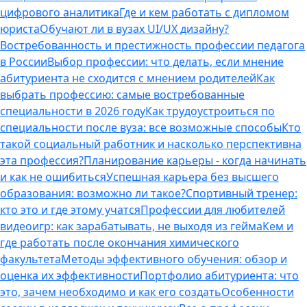
цифрового аналитика
Где и кем работать с дипломом
юриста
Обучают ли в вузах UI/UX дизайну?
Востребованность и престижность профессии педагога
в России
Выбор профессии: что делать, если мнение
абитуриента не сходится с мнением родителей
Как
выбрать профессию: самые востребованные
специальности в 2026 году
Как трудоустроиться по
специальности после вуза: все возможные способы
Кто
такой социальный работник и насколько перспективна
эта профессия?
Планирование карьеры - когда начинать
и как не ошибиться
Успешная карьера без высшего
образования: возможно ли такое?
Спортивный тренер:
кто это и где этому учатся
Профессии для любителей
видеоигр: как зарабатывать, не выходя из гейма
Кем и
где работать после окончания химического
факультета
Методы эффективного обучения: обзор и
оценка их эффективности
Портфолио абитуриента: что
это, зачем необходимо и как его создать
Особенности