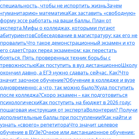
специальность, чтобы не испортить жизнь
Зачем
«гуманитарию» математика
Как заставить «свободную»
форму эссе работать на ваши баллы. План от
эксперта.
Мифы о колледжах, которыми пугают
абитуриентов
Собеседование в магистратуру: как его не
провалить
Что такое демонстрационный экзамен и кто
его сдает
Страх перед экзаменом: как перестать
бояться. Пять проверенных техник борьбы с
тревожностью
Как поступить в вуз дистанционно
Школу
окончил давно, а ЕГЭ нужно сдавать сейчас. Как?
Что
значит заочное обучение?
Обучение в колледже и вузе
одновременно: а что, так можно было?
Куда поступить
после колледжа?
Скоро экзамен – как подготовиться
психологически
Как поступить на бюджет в 2026 году:
пошаговая инструкция от эксперта
Волонтерил? Получи
дополнительные баллы при поступлении!
Как найти и
узнать «своего» репетитора
Что значит целевое
обучение в ВУЗе?
Очное или дистанционное обучение: