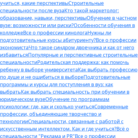
учиться, какие перспективы
Строительные
специальности после вуза
Кто такой маркетолог:
образование, навыки, перспективы
Обучение в частном
вузе: возможности или риски?
Особенности обучения в
колледже
Все о профессии кинолога
Нужны ли
подготовительные курсы абитуриенту?
Все о профессии
экономиста
Что такое синдром двоечника и как от него
избавиться
Популярные и перспективные строительные
специальности
Родительская поддержка: как помочь
ребенку в выборе университета
Как выбрать профессию
по душе и не ошибиться в выборе
Подготовительные
программы и курсы для поступления в вуз: как
выбрать
Как выбрать специальность при обучении в
юридическом вузе
Обучение по программам
психологии: где, как и сколько учиться
Современные
профессии, объединяющие творчество и
технологии
Специальности, связанные с работой с
искусственным интеллектом. Как и где учиться?
Всё о
специальности "Реклама и PR"
Все о профессии