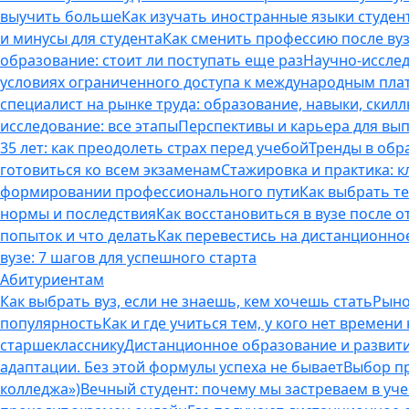
выучить больше
Как изучать иностранные языки студен
и минусы для студента
Как сменить профессию после вуз
образование: стоит ли поступать еще раз
Научно-исследо
условиях ограниченного доступа к международным пл
специалист на рынке труда: образование, навыки, скилл
исследование: все этапы
Перспективы и карьера для вып
35 лет: как преодолеть страх перед учебой
Тренды в обр
готовиться ко всем экзаменам
Стажировка и практика: к
формировании профессионального пути
Как выбрать т
нормы и последствия
Как восстановиться в вузе после 
попыток и что делать
Как перевестись на дистанционное
вузе: 7 шагов для успешного старта
Абитуриентам
Как выбрать вуз, если не знаешь, кем хочешь стать
Рыно
популярность
Как и где учиться тем, у кого нет времени
старшекласснику
Дистанционное образование и развитие
адаптации. Без этой формулы успеха не бывает
Выбор пр
колледжа»)
Вечный студент: почему мы застреваем в учеб