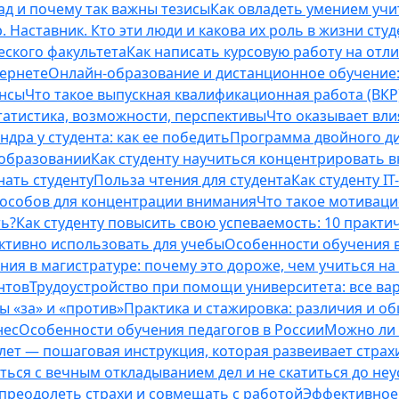
ад и почему так важны тезисы
Как овладеть умением учи
 Наставник. Кто эти люди и какова их роль в жизни студ
еского факультета
Как написать курсовую работу на отл
тернете
Онлайн-образование и дистанционное обучение:
ансы
Что такое выпускная квалификационная работа (ВКР
татистика, возможности, перспективы
Что оказывает вли
ндра у студента: как ее победить
Программа двойного дип
 образовании
Как студенту научиться концентрировать 
нать студенту
Польза чтения для студента
Как студенту I
способов для концентрации внимания
Что такое мотиваци
ть?
Как студенту повысить свою успеваемость: 10 практи
ективно использовать для учебы
Особенности обучения в
ния в магистратуре: почему это дороже, чем учиться на
нтов
Трудоустройство при помощи университета: все ва
 «за» и «против»
Практика и стажировка: различия и о
нес
Особенности обучения педагогов в России
Можно ли 
0 лет — пошаговая инструкция, которая развеивает страх
оться с вечным откладыванием дел и не скатиться до не
, преодолеть страхи и совмещать с работой
Эффективное 