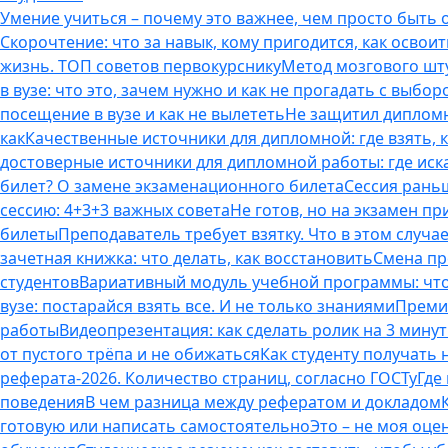
Умение учиться – почему это важнее, чем просто быть
Скорочтение: что за навык, кому пригодится, как освоит
жизнь. ТОП советов первокурснику
Метод мозгового шту
в вузе: что это, зачем нужно и как не прогадать с выбор
посещение в вузе и как не вылететь
Не защитил дипломн
как
Качественные источники для дипломной: где взять, 
достоверные источники для дипломной работы: где иска
билет? О замене экзаменационного билета
Сессия раньш
сессию: 4+3+3 важных совета
Не готов, но на экзамен пр
билеты
Преподаватель требует взятку. Что в этом случае
зачетная книжка: что делать, как восстановить
Смена пр
студентов
Вариативный модуль учебной программы: что 
вузе: постарайся взять все. И не только знаниями
Премия
работы
Видеопрезентация: как сделать ролик на 3 мину
от пустого трёпа и не обижаться
Как студенту получать
реферата-2026. Количество страниц, согласно ГОСТу
Где
поведения
В чем разница между рефератом и докладом
готовую или написать самостоятельно
Это – не моя оце