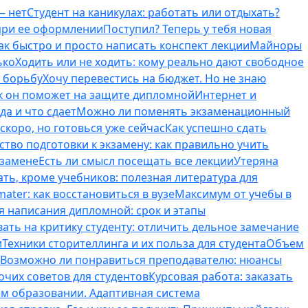
— нет
Студент на каникулах: работать или отдыхать?
 при ее оформлении
Поступил? Теперь у тебя новая
ак быстро и просто написать конспект лекции
Майноры
ько
Ходить или не ходить: кому реально дают свободное
ь борьбу
Хочу перевестись на бюджет. Но не знаю
к он поможет на защите дипломной
Интернет и
да и что сдает
Можно ли поменять экзаменационный
скоро, но готовься уже сейчас
Как успешно сдать
тво подготовки к экзамену: как правильно учить
кзамене
Есть ли смысл посещать все лекции
Утеряна
ть, кроме учебников: полезная литература для
ater: как восстановиться в вузе
Максимум от учебы в
я написания дипломной: срок и этапы
вать на критику студенту: отличить дельное замечание
и
Техники сторителлинга и их польза для студента
Объем
Возможно ли понравиться преподавателю: нюансы
очих советов для студентов
Курсовая работа: заказать
ем образовании. Адаптивная система