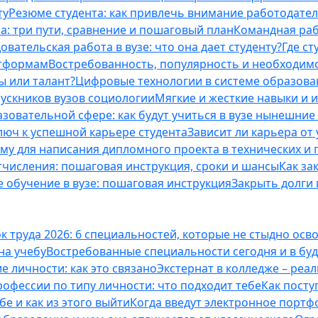
ту
Резюме студента: как привлечь внимание работодател
а: три пути, сравнение и пошаговый план
Командная раб
вательская работа в вузе: что она дает студенту?
Где с
атформам
Востребованность, популярность и необходим
ы или талант?
Цифровые технологии в системе образова
ускников вузов социологии
Мягкие и жесткие навыки и 
азовательной сфере: как будут учиться в вузе нынешни
люч к успешной карьере студента
Зависит ли карьера от
ему для написания дипломного проекта в технических и 
отчисления: пошаговая инструкция, сроки и шансы
Как за
 обучение в вузе: пошаговая инструкция
Закрыть долги в
к труда 2026: 6 специальностей, которые не стыдно осв
 на учебу
Востребованные специальности сегодня и в б
 личности: как это связано
Экстернат в колледже – реал
офессии по типу личности: что подходит тебе
Как посту
е и как из этого выйти
Когда введут электронное портф