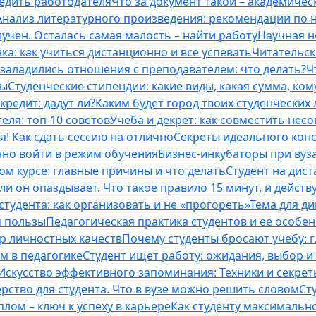
бедить работодателя
Что за документ такой – академическ
Анализ литературного произведения: рекомендации по
учен. Осталась самая малость – найти работу
Научная н
ка: как учиться дистанционно и все успевать
Читательск
 заладились отношения с преподавателем: что делать?
Ч
ты
Студенческие стипендии: какие виды, какая сумма, ко
кредит: дадут ли?
Каким будет город твоих студенческих 
еля: топ-10 советов
Учеба и декрет: как совместить нес
я! Как сдать сессию на отлично
Секреты идеального конс
нно войти в режим обучения
Бизнес-инкубаторы при вузах
м курсе: главные причины и что делать
Студент на дис
и он опаздывает. Что такое правило 15 минут, и действу
студента: как организовать и не «прогореть»
Тема для д
м пользы
Педагогическая практика студентов и ее особе
ор личностных качеств
Почему студенты бросают учебу: г
м в педагогике
Студент ищет работу: ожидания, выбор и
Искусство эффективного запоминания: Техники и секре
рство для студента. Что в вузе можно решить словом
Ст
лом – ключ к успеху в карьере
Как студенту максимальн