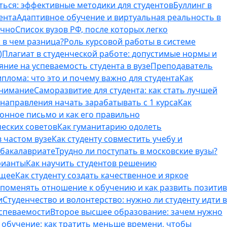
ться: эффективные методики для студентов
Буллинг в
ента
Адаптивное обучение и виртуальная реальность в
ично
Список вузов РФ, после которых легко
 в чем разница?
Роль курсовой работы в системе
)
Плагиат в студенческой работе: допустимые нормы и
яние на успеваемость студента в вузе
Преподаватель
лома: что это и почему важно для студента
Как
внимание
Саморазвитие для студента: как стать лучшей
T-направления начать зарабатывать с 1 курса
Как
онное письмо и как его правильно
ческих советов
Как гуманитарию одолеть
 частом вузе
Как студенту совместить учебу и
 бакалавриате
Трудно ли поступать в московские вузы?
рианты
Как научить студентов решению
бщее
Как студенту создать качественное и яркое
поменять отношение к обучению и как развить позитив
и
Студенчество и волонтерство: нужно ли cтуденту идти в
успеваемости
Второе высшее образование: зачем нужно
обучение: как тратить меньше времени, чтобы