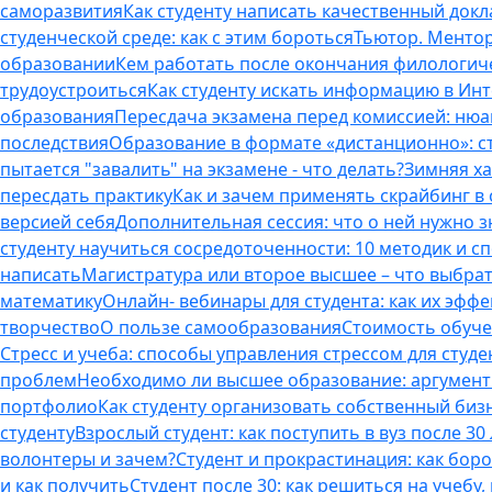
саморазвития
Как студенту написать качественный докл
студенческой среде: как с этим бороться
Тьютор. Ментор.
образовании
Кем работать после окончания филологич
трудоустроиться
Как студенту искать информацию в Ин
образования
Пересдача экзамена перед комиссией: ню
последствия
Образование в формате «дистанционно»: с
пытается "завалить" на экзамене - что делать?
Зимняя ха
пересдать практику
Как и зачем применять скрайбинг в
версией себя
Дополнительная сессия: что о ней нужно з
студенту научиться сосредоточенности: 10 методик и 
написать
Магистратура или второе высшее – что выбра
математику
Онлайн- вебинары для студента: как их эфф
творчество
О пользе самообразования
Стоимость обуче
Стресс и учеба: способы управления стрессом для студе
проблем
Необходимо ли высшее образование: аргументы
портфолио
Как студенту организовать собственный биз
студенту
Взрослый студент: как поступить в вуз после 3
волонтеры и зачем?
Студент и прокрастинация: как бор
и как получить
Студент после 30: как решиться на учебу