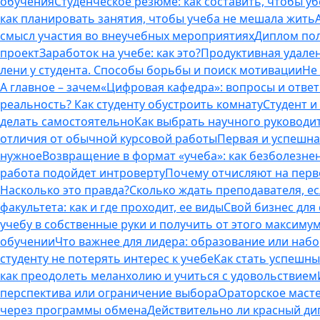
обучения
Студенческое резюме: как составить, чтобы у
как планировать занятия, чтобы учеба не мешала жить
смысл участия во внеучебных мероприятиях
Диплом пол
проект
Заработок на учебе: как это?
Продуктивная удален
лени у студента. Способы борьбы и поиск мотивации
Не
А главное – зачем
«Цифровая кафедра»: вопросы и отве
реальность? Как студенту обустроить комнату
Студент и 
делать самостоятельно
Как выбрать научного руководит
отличия от обычной курсовой работы
Первая и успешна
нужное
Возвращение в формат «учеба»: как безболезне
работа подойдет интроверту
Почему отчисляют на перво
Насколько это правда?
Сколько ждать преподавателя, есл
факультета: как и где проходит, ее виды
Свой бизнес для 
учебу в собственные руки и получить от этого максиму
обучении
Что важнее для лидера: образование или наб
студенту не потерять интерес к учебе
Как стать успешны
как преодолеть меланхолию и учиться с удовольствием
перспектива или ограничение выбора
Ораторское масте
через программы обмена
Действительно ли красный дип