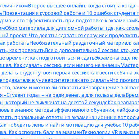
 отличником
Второе высшее онлайн: когда стоит, а когда 
ь
Презентация к курсовой работе и 10 ошибок студента
рма и его эффективность при подготовке к экзаменам
К
ом
Сбор материала для дипломной работы: где, как, скол
ый проект. Что делать: сдаваться сразу или продолжат
как работать
Необязательный раздаточный материал: ка
ть, как проверить
Все о дополнительной сессии: кто, ког
е времени: как подготовиться и сдать
Экзамены еще не 
ишел. Как сдавать сессию, если ничего не знаешь
Мастерс
 делать студенту
Твоя первая сессия: как вести себя на э
еподавателя в университете: как это сделать
Что прочита
это, зачем и можно ли отказаться
Возвращение в alma m
 «Студент года» – не ради денег, а для пользы дела
Врем
ты, который не выключат на десятой секунде
Как реагиро
 новые знания: методы эффективного обучения, лайфхак
 взять правильные ответы на экзаменационные вопросы
Как победить лень и найти мотивацию для учебы: 10 раб
нка. Как оспорить балл за экзамен
Технологии VR в высш