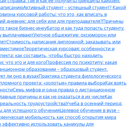
ая справка. Где и как ее получить
Принципы кайдзен:
 написанию
Активный студент – успешный студент? Какой
овизна курсовой работы: что это, как вписать в
ий дневник: для себя или для преподавателя?
Причины
то такое бизнес-инкубатор и как туда попасть студенту.
му выплачивают
Уютное общежитие: оксюморон или
лет
Стоимость написания дипломной: заказывать или
овместимое
Теоретическая курсовая: особенности и
пекта: как составить, чтобы быстро находить
: что это и для кого
Профессия по психотипу: какая
танционном образовании – образцовый студент.
ет ли оно в вузах
Практика студента филологического
ипломного проекта: «золотые» правила выбора
Как взять
нности
Семь мифов и одна правда о дистанционном
лавные причины и как не оказаться в их числе
Как
 реальность трудоустройства
Учеба в осенний период:
ты для успешного обучения
Целевое обучение в вузе –
уденческая мобильность как способ открытия мира
о эффективно использовать каникулы для