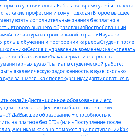
я при отсутствии опыта
Работа во время учебы - плюсы
ота: какие профессии и кому подходят
Второе высшее
туденту взять дополнительные знания бесплатно в
ость второго высшего образования
Востребованный
ния
Аспирантура в строительной отрасли
Научное
их роль в обучении и построении карьеры
Студент после
е школьники
Сессия и управление временем: как успевать
 уровня образования?
Бакалавриат и его роль в
гуманитарных вузах
Плагиат в студенческой работе:
крыть академическую задолженность в вузе: сколько
 вузе за 1 месяц
Как первокурснику адаптироваться в
оить онлайн
Дистанционное образование и его
удущем – какую профессию выбрать нынешнему
ьно? Да!
Высшее образование + способность к
пить на платное без ЕГЭ» (или «Поступление после
олио ученика и как оно поможет при поступлении
Как