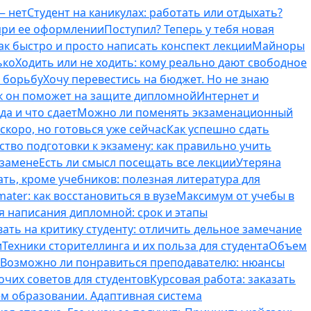
— нет
Студент на каникулах: работать или отдыхать?
 при ее оформлении
Поступил? Теперь у тебя новая
ак быстро и просто написать конспект лекции
Майноры
ько
Ходить или не ходить: кому реально дают свободное
ь борьбу
Хочу перевестись на бюджет. Но не знаю
к он поможет на защите дипломной
Интернет и
да и что сдает
Можно ли поменять экзаменационный
скоро, но готовься уже сейчас
Как успешно сдать
тво подготовки к экзамену: как правильно учить
кзамене
Есть ли смысл посещать все лекции
Утеряна
ть, кроме учебников: полезная литература для
ater: как восстановиться в вузе
Максимум от учебы в
я написания дипломной: срок и этапы
вать на критику студенту: отличить дельное замечание
и
Техники сторителлинга и их польза для студента
Объем
Возможно ли понравиться преподавателю: нюансы
очих советов для студентов
Курсовая работа: заказать
ем образовании. Адаптивная система