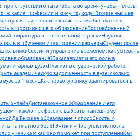
я при отсутствии опыта
Работа во время учебы - плюсы
ота: какие профессии и кому подходят
Второе высшее
туденту взять дополнительные знания бесплатно в
ость второго высшего образования
Востребованный
ния
Аспирантура в строительной отрасли
Научное
их роль в обучении и построении карьеры
Студент после
е школьники
Сессия и управление временем: как успевать
 уровня образования?
Бакалавриат и его роль в
гуманитарных вузах
Плагиат в студенческой работе:
крыть академическую задолженность в вузе: сколько
 вузе за 1 месяц
Как первокурснику адаптироваться в
оить онлайн
Дистанционное образование и его
удущем – какую профессию выбрать нынешнему
ьно? Да!
Высшее образование + способность к
пить на платное без ЕГЭ» (или «Поступление после
олио ученика и как оно поможет при поступлении
Как