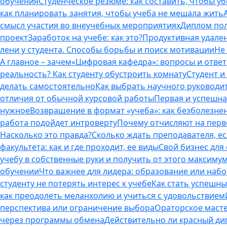
обучения
Студенческое резюме: как составить, чтобы у
как планировать занятия, чтобы учеба не мешала жить
смысл участия во внеучебных мероприятиях
Диплом пол
проект
Заработок на учебе: как это?
Продуктивная удален
лени у студента. Способы борьбы и поиск мотивации
Не
А главное – зачем
«Цифровая кафедра»: вопросы и отве
реальность? Как студенту обустроить комнату
Студент и 
делать самостоятельно
Как выбрать научного руководит
отличия от обычной курсовой работы
Первая и успешна
нужное
Возвращение в формат «учеба»: как безболезне
работа подойдет интроверту
Почему отчисляют на перво
Насколько это правда?
Сколько ждать преподавателя, есл
факультета: как и где проходит, ее виды
Свой бизнес для 
учебу в собственные руки и получить от этого максиму
обучении
Что важнее для лидера: образование или наб
студенту не потерять интерес к учебе
Как стать успешны
как преодолеть меланхолию и учиться с удовольствием
перспектива или ограничение выбора
Ораторское масте
через программы обмена
Действительно ли красный дип