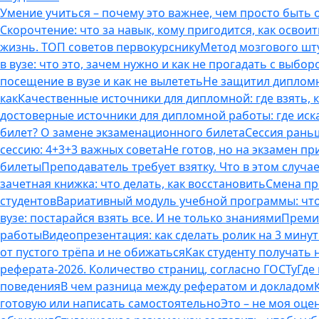
Умение учиться – почему это важнее, чем просто быть
Скорочтение: что за навык, кому пригодится, как освоит
жизнь. ТОП советов первокурснику
Метод мозгового шту
в вузе: что это, зачем нужно и как не прогадать с выбор
посещение в вузе и как не вылететь
Не защитил дипломн
как
Качественные источники для дипломной: где взять, 
достоверные источники для дипломной работы: где иска
билет? О замене экзаменационного билета
Сессия раньш
сессию: 4+3+3 важных совета
Не готов, но на экзамен пр
билеты
Преподаватель требует взятку. Что в этом случае
зачетная книжка: что делать, как восстановить
Смена пр
студентов
Вариативный модуль учебной программы: что 
вузе: постарайся взять все. И не только знаниями
Премия
работы
Видеопрезентация: как сделать ролик на 3 мину
от пустого трёпа и не обижаться
Как студенту получать
реферата-2026. Количество страниц, согласно ГОСТу
Где
поведения
В чем разница между рефератом и докладом
готовую или написать самостоятельно
Это – не моя оце