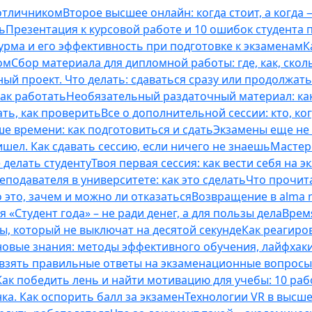
 отличником
Второе высшее онлайн: когда стоит, а когда 
ь
Презентация к курсовой работе и 10 ошибок студента
рма и его эффективность при подготовке к экзаменам
К
ом
Сбор материала для дипломной работы: где, как, скол
ый проект. Что делать: сдаваться сразу или продолжат
как работать
Необязательный раздаточный материал: ка
ть, как проверить
Все о дополнительной сессии: кто, ког
е времени: как подготовиться и сдать
Экзамены еще не 
ишел. Как сдавать сессию, если ничего не знаешь
Мастерс
 делать студенту
Твоя первая сессия: как вести себя на э
еподавателя в университете: как это сделать
Что прочита
это, зачем и можно ли отказаться
Возвращение в alma m
 «Студент года» – не ради денег, а для пользы дела
Врем
ты, который не выключат на десятой секунде
Как реагиро
 новые знания: методы эффективного обучения, лайфхак
 взять правильные ответы на экзаменационные вопросы
Как победить лень и найти мотивацию для учебы: 10 раб
нка. Как оспорить балл за экзамен
Технологии VR в высш