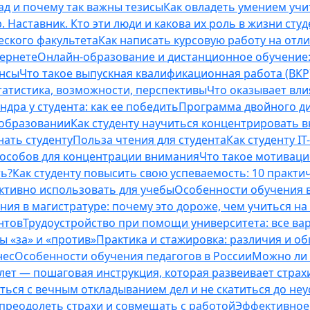
ад и почему так важны тезисы
Как овладеть умением учи
 Наставник. Кто эти люди и какова их роль в жизни студ
еского факультета
Как написать курсовую работу на отл
тернете
Онлайн-образование и дистанционное обучение:
ансы
Что такое выпускная квалификационная работа (ВКР
татистика, возможности, перспективы
Что оказывает вли
ндра у студента: как ее победить
Программа двойного дип
 образовании
Как студенту научиться концентрировать 
нать студенту
Польза чтения для студента
Как студенту I
способов для концентрации внимания
Что такое мотиваци
ть?
Как студенту повысить свою успеваемость: 10 практи
ективно использовать для учебы
Особенности обучения в
ния в магистратуре: почему это дороже, чем учиться на
нтов
Трудоустройство при помощи университета: все ва
 «за» и «против»
Практика и стажировка: различия и о
нес
Особенности обучения педагогов в России
Можно ли 
0 лет — пошаговая инструкция, которая развеивает страх
оться с вечным откладыванием дел и не скатиться до не
, преодолеть страхи и совмещать с работой
Эффективное 