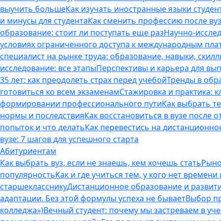
выучить больше
Как изучать иностранные языки студен
и минусы для студента
Как сменить профессию после вуз
образование: стоит ли поступать еще раз
Научно-исследо
условиях ограниченного доступа к международным пл
специалист на рынке труда: образование, навыки, скилл
исследование: все этапы
Перспективы и карьера для вып
35 лет: как преодолеть страх перед учебой
Тренды в обр
готовиться ко всем экзаменам
Стажировка и практика: к
формировании профессионального пути
Как выбрать т
нормы и последствия
Как восстановиться в вузе после 
попыток и что делать
Как перевестись на дистанционное
вузе: 7 шагов для успешного старта
Абитуриентам
Как выбрать вуз, если не знаешь, кем хочешь стать
Рыно
популярность
Как и где учиться тем, у кого нет времени
старшекласснику
Дистанционное образование и развитие
адаптации. Без этой формулы успеха не бывает
Выбор пр
колледжа»)
Вечный студент: почему мы застреваем в учеб