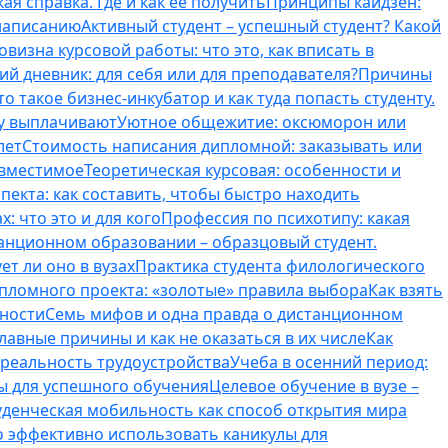
ая справка. Где и как ее получить
Принципы кайдзен:
 написанию
Активный студент – успешный студент? Какой
овизна курсовой работы: что это, как вписать в
ий дневник: для себя или для преподавателя?
Причины
то такое бизнес-инкубатор и как туда попасть студенту.
му выплачивают
Уютное общежитие: оксюморон или
лет
Стоимость написания дипломной: заказывать или
овместимое
Теоретическая курсовая: особенности и
пекта: как составить, чтобы быстро находить
: что это и для кого
Профессия по психотипу: какая
танционном образовании – образцовый студент.
ет ли оно в вузах
Практика студента филологического
ипломного проекта: «золотые» правила выбора
Как взять
нности
Семь мифов и одна правда о дистанционном
лавные причины и как не оказаться в их числе
Как
 реальность трудоустройства
Учеба в осенний период:
ты для успешного обучения
Целевое обучение в вузе –
уденческая мобильность как способ открытия мира
о эффективно использовать каникулы для