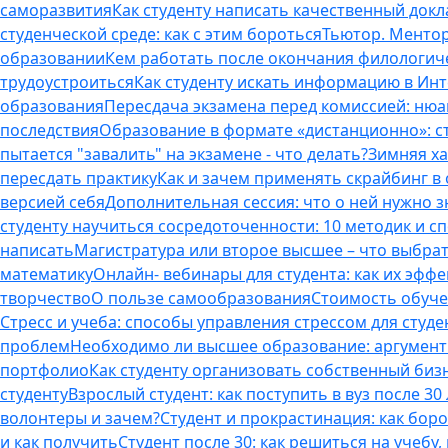
саморазвития
Как студенту написать качественный докл
студенческой среде: как с этим бороться
Тьютор. Ментор.
образовании
Кем работать после окончания филологич
трудоустроиться
Как студенту искать информацию в Ин
образования
Пересдача экзамена перед комиссией: ню
последствия
Образование в формате «дистанционно»: с
пытается "завалить" на экзамене - что делать?
Зимняя ха
пересдать практику
Как и зачем применять скрайбинг в
версией себя
Дополнительная сессия: что о ней нужно з
студенту научиться сосредоточенности: 10 методик и 
написать
Магистратура или второе высшее – что выбра
математику
Онлайн- вебинары для студента: как их эфф
творчество
О пользе самообразования
Стоимость обуче
Стресс и учеба: способы управления стрессом для студе
проблем
Необходимо ли высшее образование: аргументы
портфолио
Как студенту организовать собственный биз
студенту
Взрослый студент: как поступить в вуз после 3
волонтеры и зачем?
Студент и прокрастинация: как бор
и как получить
Студент после 30: как решиться на учебу