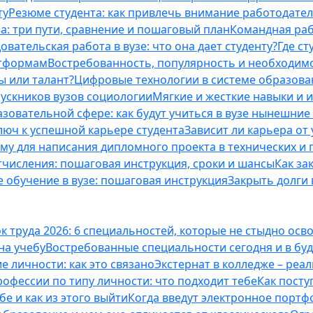
ту
Резюме студента: как привлечь внимание работодател
а: три пути, сравнение и пошаговый план
Командная раб
вательская работа в вузе: что она дает студенту?
Где с
атформам
Востребованность, популярность и необходим
ы или талант?
Цифровые технологии в системе образова
ускников вузов социологии
Мягкие и жесткие навыки и 
азовательной сфере: как будут учиться в вузе нынешни
люч к успешной карьере студента
Зависит ли карьера от
ему для написания дипломного проекта в технических и 
отчисления: пошаговая инструкция, сроки и шансы
Как за
 обучение в вузе: пошаговая инструкция
Закрыть долги в
к труда 2026: 6 специальностей, которые не стыдно осв
 на учебу
Востребованные специальности сегодня и в б
 личности: как это связано
Экстернат в колледже – реал
офессии по типу личности: что подходит тебе
Как посту
е и как из этого выйти
Когда введут электронное портф