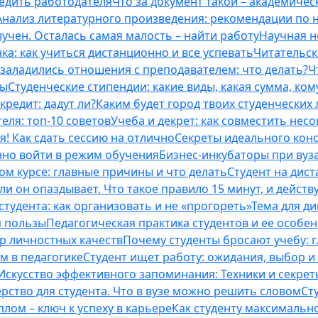
бедить работодателя
Что за документ такой – академическ
Анализ литературного произведения: рекомендации по
учен. Осталась самая малость – найти работу
Научная н
ка: как учиться дистанционно и все успевать
Читательск
 заладились отношения с преподавателем: что делать?
Ч
ты
Студенческие стипендии: какие виды, какая сумма, ко
кредит: дадут ли?
Каким будет город твоих студенческих 
еля: топ-10 советов
Учеба и декрет: как совместить нес
я! Как сдать сессию на отлично
Секреты идеального конс
нно войти в режим обучения
Бизнес-инкубаторы при вузах
м курсе: главные причины и что делать
Студент на дис
и он опаздывает. Что такое правило 15 минут, и действу
студента: как организовать и не «прогореть»
Тема для д
м пользы
Педагогическая практика студентов и ее особе
ор личностных качеств
Почему студенты бросают учебу: г
м в педагогике
Студент ищет работу: ожидания, выбор и
Искусство эффективного запоминания: Техники и секре
рство для студента. Что в вузе можно решить словом
Ст
лом – ключ к успеху в карьере
Как студенту максимальн