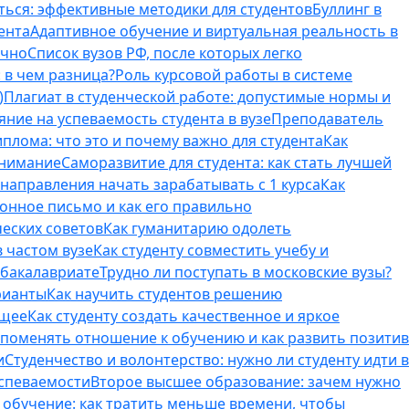
ться: эффективные методики для студентов
Буллинг в
ента
Адаптивное обучение и виртуальная реальность в
ично
Список вузов РФ, после которых легко
 в чем разница?
Роль курсовой работы в системе
)
Плагиат в студенческой работе: допустимые нормы и
яние на успеваемость студента в вузе
Преподаватель
лома: что это и почему важно для студента
Как
внимание
Саморазвитие для студента: как стать лучшей
T-направления начать зарабатывать с 1 курса
Как
онное письмо и как его правильно
ческих советов
Как гуманитарию одолеть
 частом вузе
Как студенту совместить учебу и
 бакалавриате
Трудно ли поступать в московские вузы?
рианты
Как научить студентов решению
бщее
Как студенту создать качественное и яркое
поменять отношение к обучению и как развить позитив
и
Студенчество и волонтерство: нужно ли cтуденту идти в
успеваемости
Второе высшее образование: зачем нужно
обучение: как тратить меньше времени, чтобы