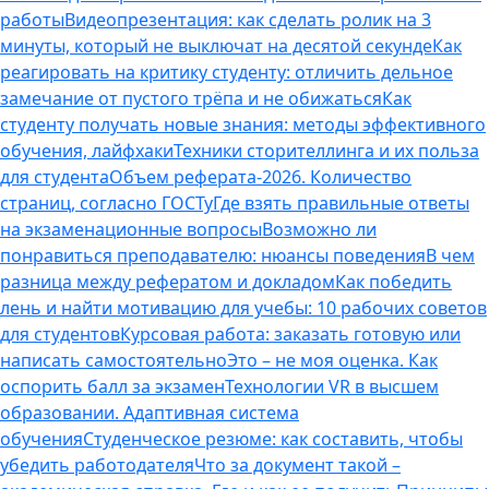
работы
Видеопрезентация: как сделать ролик на 3
минуты, который не выключат на десятой секунде
Как
реагировать на критику студенту: отличить дельное
замечание от пустого трёпа и не обижаться
Как
студенту получать новые знания: методы эффективного
обучения, лайфхаки
Техники сторителлинга и их польза
для студента
Объем реферата-2026. Количество
страниц, согласно ГОСТу
Где взять правильные ответы
на экзаменационные вопросы
Возможно ли
понравиться преподавателю: нюансы поведения
В чем
разница между рефератом и докладом
Как победить
лень и найти мотивацию для учебы: 10 рабочих советов
для студентов
Курсовая работа: заказать готовую или
написать самостоятельно
Это – не моя оценка. Как
оспорить балл за экзамен
Технологии VR в высшем
образовании. Адаптивная система
обучения
Студенческое резюме: как составить, чтобы
убедить работодателя
Что за документ такой –