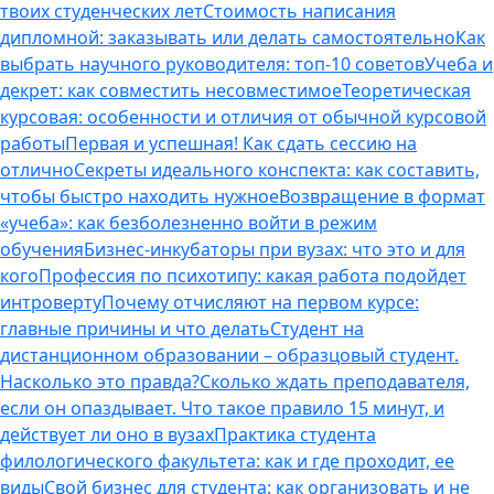
твоих студенческих лет
Стоимость написания
дипломной: заказывать или делать самостоятельно
Как
выбрать научного руководителя: топ-10 советов
Учеба и
декрет: как совместить несовместимое
Теоретическая
курсовая: особенности и отличия от обычной курсовой
работы
Первая и успешная! Как сдать сессию на
отлично
Секреты идеального конспекта: как составить,
чтобы быстро находить нужное
Возвращение в формат
«учеба»: как безболезненно войти в режим
обучения
Бизнес-инкубаторы при вузах: что это и для
кого
Профессия по психотипу: какая работа подойдет
интроверту
Почему отчисляют на первом курсе:
главные причины и что делать
Студент на
дистанционном образовании – образцовый студент.
Насколько это правда?
Сколько ждать преподавателя,
если он опаздывает. Что такое правило 15 минут, и
действует ли оно в вузах
Практика студента
филологического факультета: как и где проходит, ее
виды
Свой бизнес для студента: как организовать и не