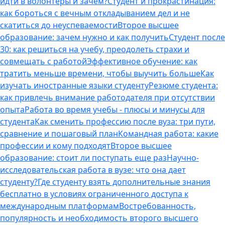
идти в волонтеры и зачем?
Студент и прокрастинация:
как бороться с вечным откладыванием дел и не
скатиться до неуспеваемости
Второе высшее
образование: зачем нужно и как получить
Студент после
30: как решиться на учебу, преодолеть страхи и
совмещать с работой
Эффективное обучение: как
тратить меньше времени, чтобы выучить больше
Как
изучать иностранные языки студенту
Резюме студента:
как привлечь внимание работодателя при отсутствии
опыта
Работа во время учебы - плюсы и минусы для
студента
Как сменить профессию после вуза: три пути,
сравнение и пошаговый план
Командная работа: какие
профессии и кому подходят
Второе высшее
образование: стоит ли поступать еще раз
Научно-
исследовательская работа в вузе: что она дает
студенту?
Где студенту взять дополнительные знания
бесплатно в условиях ограниченного доступа к
международным платформам
Востребованность,
популярность и необходимость второго высшего