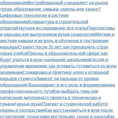
образования
Востребованный специалист на рынке
труда: образование, навыки, скиллы или талант?
Цифровые технологии в системе
образования
Аспирантура в строительной
отрасли
Научное исследование: все этапы
Перспективы
и карьера для выпускников вузов социологии
Мягкие и
жесткие навыки и их роль в обучении и построении
карьеры
Студент после 35 лет: как преодолеть страх
перед учебой
Тренды в образовательной сфере: как
будут учиться в вузе нынешние школьники
Сессия и
управление временем: как успевать готовиться ко всем
экзаменам
Стажировка и практика: ключ к успешной
карьере студента
Зависит ли карьера от уровня
образования?
Бакалавриат и его роль в формировании
профессионального пути
Как выбрать тему для
написания дипломного проекта в технических и
гуманитарных вузах
Плагиат в студенческой работе:
нормы и последствия
Как восстановиться в вузе после
отчисления: пошаговая инструкция, сроки и шансы
Как