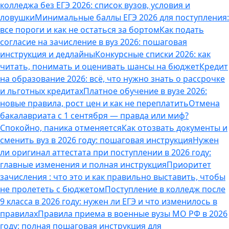
колледжа без ЕГЭ 2026: список вузов, условия и
ловушки
Минимальные баллы ЕГЭ 2026 для поступления:
все пороги и как не остаться за бортом
Как подать
согласие на зачисление в вуз 2026: пошаговая
инструкция и дедлайны
Конкурсные списки 2026: как
читать, понимать и оценивать шансы на бюджет
Кредит
на образование 2026: всё, что нужно знать о рассрочке
и льготных кредитах
Платное обучение в вузе 2026:
новые правила, рост цен и как не переплатить
Отмена
бакалавриата с 1 сентября — правда или миф?
Спокойно, паника отменяется
Как отозвать документы и
сменить вуз в 2026 году: пошаговая инструкция
Нужен
ли оригинал аттестата при поступлении в 2026 году:
главные изменения и полная инструкция
Приоритет
зачисления : что это и как правильно выставить, чтобы
не пролететь с бюджетом
Поступление в колледж после
9 класса в 2026 году: нужен ли ЕГЭ и что изменилось в
правилах
Правила приема в военные вузы МО РФ в 2026
году: полная пошаговая инструкция для