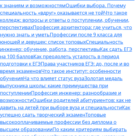
к знаниям и возможностям
Ошибки выбора. Почему
специальность «вдруг» оказывается не той
Что такое
колледж: вопросы и ответы о поступлении, обучении,
перспективах
Профессия архитектора: где учиться, что
нужно знать и уметь
Профессии после 9 класса для
юношей и девушек: список топовых
Специальность
инженер: обучение, работа, перспективы
Как сдать ЕГЭ
на 100 баллов
Как преодолеть усталость в период
подготовки к ЕГЭ
Права участников ЕГЭ: до, после и во
время экзаменов
Что такое институт: особенности
обучения
На что влияет статус вуза
Золотая медаль
выпускника школы: какие преимущества при
поступлении
Профессия инженер: разнообразие и
возможности
Ошибки родителей абитуриентов: как не
давить на детей при выборе вуза и специальности
Как
успешно сдать творческий экзамен
Топовые
высокооплачиваемые профессии без диплома о
высшем образовании
По каким критериям выбирать