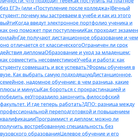
личности: что подходит тебе
Как поступить на платное
без ЕГЭ» (или «Поступление после колледжа»)
Вечный
студент: почему мы застреваем в учебе и как из этого
выйти
Когда введут электронное портфолио ученика и
как оно поможет при поступлении
Как проходит экзамен
онлайн
Где получают дистанционное образование и чем
оно отличается от классического
Ограничен ли срок
действия диплома
Образование и уход за младенцем:
как совместить несовместимое
Учеба и работа: как
студенту совмещать и все успевать?
Формы обучения в
вузе. Как выбрать самую подходящую
Дистанционное,
семейное, надомное обучение: в чем разница, какие
плюсы и минусы
Как бороться с прокрастинацией и
победить ее
Угораздило закончить философский
факультет. И где теперь работать?
ДПО: разница между
профессиональной переподготовкой и повышением
квалификации
Программист и диплом: можно ли
получить востребованную специальность без
вузовского образования
Целевое обучение и его