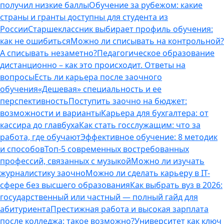
получил низкие баллы
Обучение за рубежом: какие
страны и гранты доступны для студента из
России
Старшеклассник выбирает профиль обучения:
как не ошибиться
Можно ли списывать на контрольной?
А списывать незаметно?
Педагогическое образование
дистанционно – как это происходит. Ответы на
вопросы
Есть ли карьера после заочного
обучения
«Дешевая» специальность и ее
перспективность
Поступить заочно на бюджет:
возможности и варианты
Карьера для бухгалтера: от
кассира до главбуха
Как стать госслужащим: что за
работа, где обучают
Эффективное обучение: 8 методик
и способов
Топ-5 современных востребованных
профессий, связанных с музыкой
Можно ли изучать
журналистику заочно
Можно ли сделать карьеру в IT-
сфере без высшего образования
Как выбрать вуз в 2026:
государственный или частный — полный гайд для
абитуриента
Престижная работа и высокая зарплата
после колледжа: такое возможно?
Университет как ключ