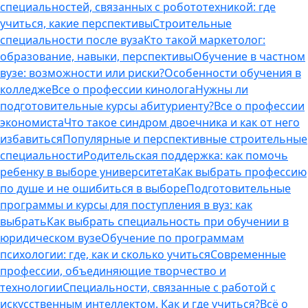
специальностей, связанных с робототехникой: где
учиться, какие перспективы
Строительные
специальности после вуза
Кто такой маркетолог:
образование, навыки, перспективы
Обучение в частном
вузе: возможности или риски?
Особенности обучения в
колледже
Все о профессии кинолога
Нужны ли
подготовительные курсы абитуриенту?
Все о профессии
экономиста
Что такое синдром двоечника и как от него
избавиться
Популярные и перспективные строительные
специальности
Родительская поддержка: как помочь
ребенку в выборе университета
Как выбрать профессию
по душе и не ошибиться в выборе
Подготовительные
программы и курсы для поступления в вуз: как
выбрать
Как выбрать специальность при обучении в
юридическом вузе
Обучение по программам
психологии: где, как и сколько учиться
Современные
профессии, объединяющие творчество и
технологии
Специальности, связанные с работой с
искусственным интеллектом. Как и где учиться?
Всё о