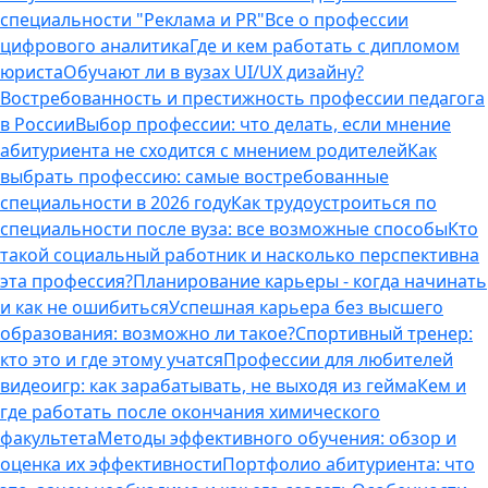
специальности "Реклама и PR"
Все о профессии
цифрового аналитика
Где и кем работать с дипломом
юриста
Обучают ли в вузах UI/UX дизайну?
Востребованность и престижность профессии педагога
в России
Выбор профессии: что делать, если мнение
абитуриента не сходится с мнением родителей
Как
выбрать профессию: самые востребованные
специальности в 2026 году
Как трудоустроиться по
специальности после вуза: все возможные способы
Кто
такой социальный работник и насколько перспективна
эта профессия?
Планирование карьеры - когда начинать
и как не ошибиться
Успешная карьера без высшего
образования: возможно ли такое?
Спортивный тренер:
кто это и где этому учатся
Профессии для любителей
видеоигр: как зарабатывать, не выходя из гейма
Кем и
где работать после окончания химического
факультета
Методы эффективного обучения: обзор и
оценка их эффективности
Портфолио абитуриента: что