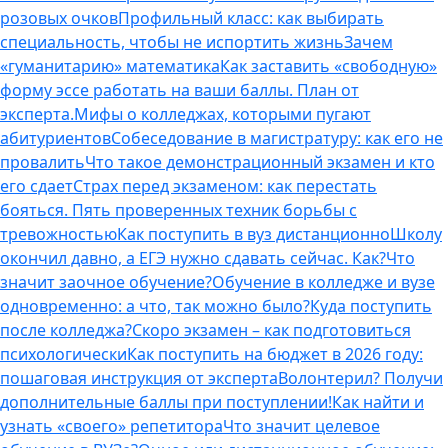
розовых очков
Профильный класс: как выбирать
специальность, чтобы не испортить жизнь
Зачем
«гуманитарию» математика
Как заставить «свободную»
форму эссе работать на ваши баллы. План от
эксперта.
Мифы о колледжах, которыми пугают
абитуриентов
Собеседование в магистратуру: как его не
провалить
Что такое демонстрационный экзамен и кто
его сдает
Страх перед экзаменом: как перестать
бояться. Пять проверенных техник борьбы с
тревожностью
Как поступить в вуз дистанционно
Школу
окончил давно, а ЕГЭ нужно сдавать сейчас. Как?
Что
значит заочное обучение?
Обучение в колледже и вузе
одновременно: а что, так можно было?
Куда поступить
после колледжа?
Скоро экзамен – как подготовиться
психологически
Как поступить на бюджет в 2026 году:
пошаговая инструкция от эксперта
Волонтерил? Получи
дополнительные баллы при поступлении!
Как найти и
узнать «своего» репетитора
Что значит целевое