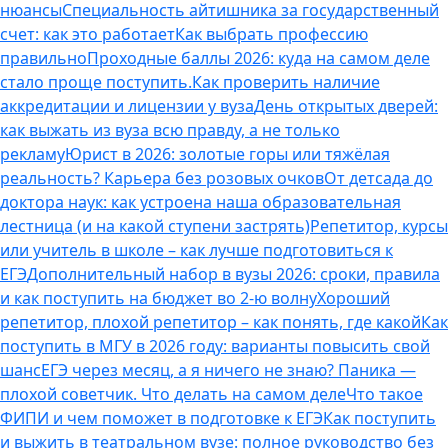
нюансы
Специальность айтишника за государственный
счет: как это работает
Как выбрать профессию
правильно
Проходные баллы 2026: куда на самом деле
стало проще поступить.
Как проверить наличие
аккредитации и лицензии у вуза
День открытых дверей:
как выжать из вуза всю правду, а не только
рекламу
Юрист в 2026: золотые горы или тяжёлая
реальность? Карьера без розовых очков
От детсада до
доктора наук: как устроена наша образовательная
лестница (и на какой ступени застрять)
Репетитор, курсы
или учитель в школе – как лучше подготовиться к
ЕГЭ
Дополнительный набор в вузы 2026: сроки, правила
и как поступить на бюджет во 2‑ю волну
Хороший
репетитор, плохой репетитор – как понять, где какой
Как
поступить в МГУ в 2026 году: варианты повысить свой
шанс
ЕГЭ через месяц, а я ничего не знаю? Паника —
плохой советчик. Что делать на самом деле
Что такое
ФИПИ и чем поможет в подготовке к ЕГЭ
Как поступить
и выжить в театральном вузе: полное руководство без