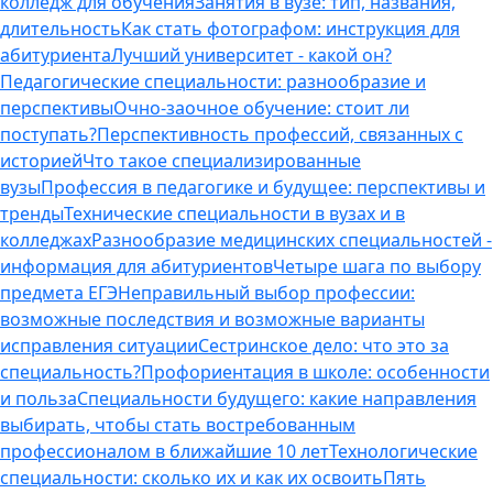
колледж для обучения
Занятия в вузе: тип, названия,
длительность
Как стать фотографом: инструкция для
абитуриента
Лучший университет - какой он?
Педагогические специальности: разнообразие и
перспективы
Очно-заочное обучение: стоит ли
поступать?
Перспективность профессий, связанных с
историей
Что такое специализированные
вузы
Профессия в педагогике и будущее: перспективы и
тренды
Технические специальности в вузах и в
колледжах
Разнообразие медицинских специальностей -
информация для абитуриентов
Четыре шага по выбору
предмета ЕГЭ
Неправильный выбор профессии:
возможные последствия и возможные варианты
исправления ситуации
Сестринское дело: что это за
специальность?
Профориентация в школе: особенности
и польза
Специальности будущего: какие направления
выбирать, чтобы стать востребованным
профессионалом в ближайшие 10 лет
Технологические
специальности: сколько их и как их освоить
Пять