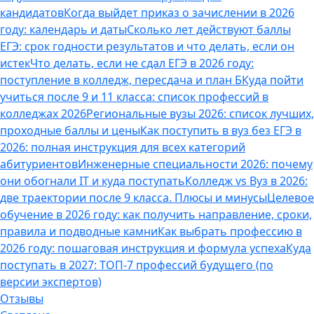
кандидатов
Когда выйдет приказ о зачислении в 2026
году: календарь и даты
Сколько лет действуют баллы
ЕГЭ: срок годности результатов и что делать, если он
истек
Что делать, если не сдал ЕГЭ в 2026 году:
поступление в колледж, пересдача и план Б
Куда пойти
учиться после 9 и 11 класса: список профессий в
колледжах 2026
Региональные вузы 2026: список лучших,
проходные баллы и цены
Как поступить в вуз без ЕГЭ в
2026: полная инструкция для всех категорий
абитуриентов
Инженерные специальности 2026: почему
они обогнали IT и куда поступать
Колледж vs Вуз в 2026:
две траектории после 9 класса. Плюсы и минусы
Целевое
обучение в 2026 году: как получить направление, сроки,
правила и подводные камни
Как выбрать профессию в
2026 году: пошаговая инструкция и формула успеха
Куда
поступать в 2027: ТОП-7 профессий будущего (по
версии экспертов)
Отзывы