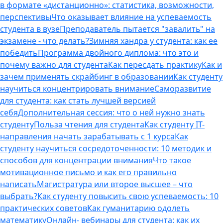
в формате «дистанционно»: статистика, возможности,
перспективы
Что оказывает влияние на успеваемость
студента в вузе
Преподаватель пытается "завалить" на
экзамене - что делать?
Зимняя хандра у студента: как ее
победить
Программа двойного диплома: что это и
почему важно для студента
Как пересдать практику
Как и
зачем применять скрайбинг в образовании
Как студенту
научиться концентрировать внимание
Саморазвитие
для студента: как стать лучшей версией
себя
Дополнительная сессия: что о ней нужно знать
студенту
Польза чтения для студента
Как студенту IT-
направления начать зарабатывать с 1 курса
Как
студенту научиться сосредоточенности: 10 методик и
способов для концентрации внимания
Что такое
мотивационное письмо и как его правильно
написать
Магистратура или второе высшее – что
выбрать?
Как студенту повысить свою успеваемость: 10
практических советов
Как гуманитарию одолеть
математику
Онлайн- вебинары для студента: как их