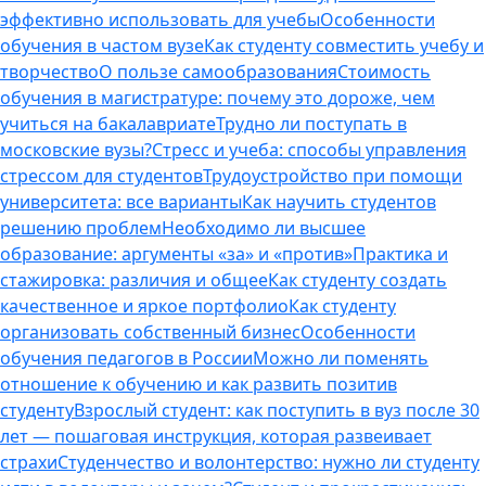
эффективно использовать для учебы
Особенности
обучения в частом вузе
Как студенту совместить учебу и
творчество
О пользе самообразования
Стоимость
обучения в магистратуре: почему это дороже, чем
учиться на бакалавриате
Трудно ли поступать в
московские вузы?
Стресс и учеба: способы управления
стрессом для студентов
Трудоустройство при помощи
университета: все варианты
Как научить студентов
решению проблем
Необходимо ли высшее
образование: аргументы «за» и «против»
Практика и
стажировка: различия и общее
Как студенту создать
качественное и яркое портфолио
Как студенту
организовать собственный бизнес
Особенности
обучения педагогов в России
Можно ли поменять
отношение к обучению и как развить позитив
студенту
Взрослый студент: как поступить в вуз после 30
лет — пошаговая инструкция, которая развеивает
страхи
Студенчество и волонтерство: нужно ли cтуденту