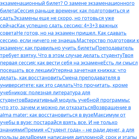
экзаменационный билет? О замене экзаменационного
билета
Сессия раньше времени: как подготовиться и
сдать
Экзамены еще не скоро, но готовься уже
сейчас
Как успешно сдать сессию: 4+3+3 важных
совета
Не готов, но на экзамен пришел. Как сдавать
сессию, если ничего не знаешь
Мастерство подготовки к
экзамену: как правильно учить билеты
Преподаватель
требует взятку. Что в этом случае делать студенту
Твоя
первая сессия: как вести себя на экзамене
Есть ли смысл
посещать все лекции
Утеряна зачетная книжка: что
делать, как восстановить
Смена преподавателя в
университете: как это сделать
Что прочитать, кроме
учебников: полезная литература для
студентов
Вариативный модуль учебной программы:
что это, зачем и можно ли отказаться
Возвращение в
alma mater: как восстановиться в вузе
Максимум от
учебы в вузе: постарайся взять все. И не только
знаниями
Премия «Студент года» – не ради денег, а для
пользы дела
Время написания дипломной: срок и этапы