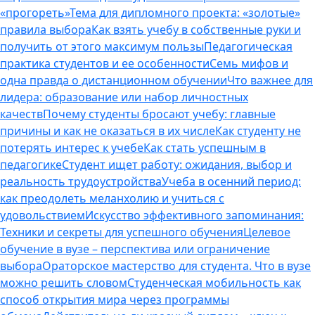
«прогореть»
Тема для дипломного проекта: «золотые»
правила выбора
Как взять учебу в собственные руки и
получить от этого максимум пользы
Педагогическая
практика студентов и ее особенности
Семь мифов и
одна правда о дистанционном обучении
Что важнее для
лидера: образование или набор личностных
качеств
Почему студенты бросают учебу: главные
причины и как не оказаться в их числе
Как студенту не
потерять интерес к учебе
Как стать успешным в
педагогике
Студент ищет работу: ожидания, выбор и
реальность трудоустройства
Учеба в осенний период:
как преодолеть меланхолию и учиться с
удовольствием
Искусство эффективного запоминания:
Техники и секреты для успешного обучения
Целевое
обучение в вузе – перспектива или ограничение
выбора
Ораторское мастерство для студента. Что в вузе
можно решить словом
Студенческая мобильность как
способ открытия мира через программы