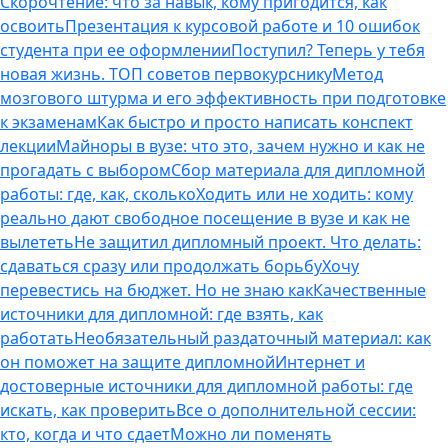
Скорочтение: что за навык, кому пригодится, как
освоить
Презентация к курсовой работе и 10 ошибок
студента при ее оформлении
Поступил? Теперь у тебя
новая жизнь. ТОП советов первокурснику
Метод
мозгового штурма и его эффективность при подготовке
к экзаменам
Как быстро и просто написать конспект
лекции
Майноры в вузе: что это, зачем нужно и как не
прогадать с выбором
Сбор материала для дипломной
работы: где, как, сколько
Ходить или не ходить: кому
реально дают свободное посещение в вузе и как не
вылететь
Не защитил дипломный проект. Что делать:
сдаваться сразу или продолжать борьбу
Хочу
перевестись на бюджет. Но не знаю как
Качественные
источники для дипломной: где взять, как
работать
Необязательный раздаточный материал: как
он поможет на защите дипломной
Интернет и
достоверные источники для дипломной работы: где
искать, как проверить
Все о дополнительной сессии:
кто, когда и что сдает
Можно ли поменять