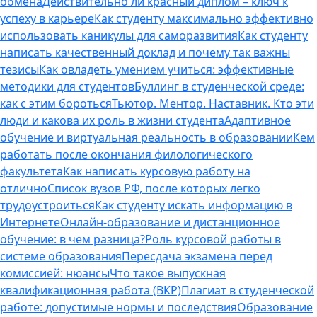
обмена
Действительно ли красный диплом – ключ к
успеху в карьере
Как студенту максимально эффективно
использовать каникулы для саморазвития
Как студенту
написать качественный доклад и почему так важны
тезисы
Как овладеть умением учиться: эффективные
методики для студентов
Буллинг в студенческой среде:
как с этим бороться
Тьютор. Ментор. Наставник. Кто эти
люди и какова их роль в жизни студента
Адаптивное
обучение и виртуальная реальность в образовании
Кем
работать после окончания филологического
факультета
Как написать курсовую работу на
отлично
Список вузов РФ, после которых легко
трудоустроиться
Как студенту искать информацию в
Интернете
Онлайн-образование и дистанционное
обучение: в чем разница?
Роль курсовой работы в
системе образования
Пересдача экзамена перед
комиссией: нюансы
Что такое выпускная
квалификационная работа (ВКР)
Плагиат в студенческой
работе: допустимые нормы и последствия
Образование