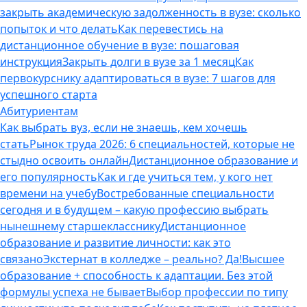
закрыть академическую задолженность в вузе: сколько
попыток и что делать
Как перевестись на
дистанционное обучение в вузе: пошаговая
инструкция
Закрыть долги в вузе за 1 месяц
Как
первокурснику адаптироваться в вузе: 7 шагов для
успешного старта
Абитуриентам
Как выбрать вуз, если не знаешь, кем хочешь
стать
Рынок труда 2026: 6 специальностей, которые не
стыдно освоить онлайн
Дистанционное образование и
его популярность
Как и где учиться тем, у кого нет
времени на учебу
Востребованные специальности
сегодня и в будущем – какую профессию выбрать
нынешнему старшекласснику
Дистанционное
образование и развитие личности: как это
связано
Экстернат в колледже – реально? Да!
Высшее
образование + способность к адаптации. Без этой
формулы успеха не бывает
Выбор профессии по типу