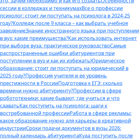
это, зачем необходимо и как его создать
Особенности
сессии в колледжах и техникумах
Все о профессии
психолог: стоит ли поступать на психолога в 2024-25
году?
Колледж после 9 класса – как выбрать учебное
заведение
Знание иностранного языка при поступлении
в вуз: какие преимущества?
Как использовать интернет
при выборе вуза: практическое руководство
Самые
распространенные ошибки абитуриентов при
поступлении в вуз и как их избежать
Юридическое
образование: стоит ли поступать на юридический в
2025 году?
Профессия учителя и ее уровень
престижности в России
Подготовка к ЕГЭ: сколько
времени нужно абитуриенту?
Профессии в сфере
робототехники: какие бывают, где учиться и что
сдавать
Как поступить на психолога: шаги к
востребованной профессии
Работа в сфере рекламы:
какое образование нужно для карьеры в креативной
индустрии
Сроки подачи документов в вузы 2026:
полный календарь абитуриента
Куда поступить после