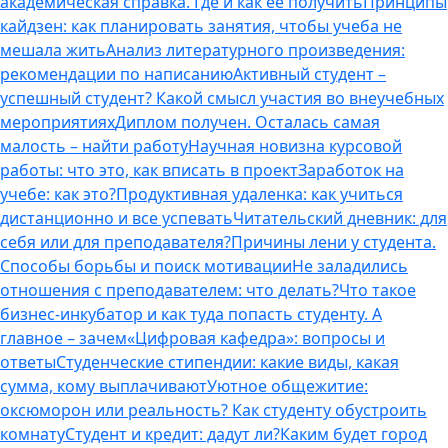
академическая справка. Где и как ее получить
Принципы
кайдзен: как планировать занятия, чтобы учеба не
мешала жить
Анализ литературного произведения:
рекомендации по написанию
Активный студент –
успешный студент? Какой смысл участия во внеучебных
мероприятиях
Диплом получен. Осталась самая
малость – найти работу
Научная новизна курсовой
работы: что это, как вписать в проект
Заработок на
учебе: как это?
Продуктивная удаленка: как учиться
дистанционно и все успевать
Читательский дневник: для
себя или для преподавателя?
Причины лени у студента.
Способы борьбы и поиск мотивации
Не заладились
отношения с преподавателем: что делать?
Что такое
бизнес-инкубатор и как туда попасть студенту. А
главное – зачем
«Цифровая кафедра»: вопросы и
ответы
Студенческие стипендии: какие виды, какая
сумма, кому выплачивают
Уютное общежитие:
оксюморон или реальность? Как студенту обустроить
комнату
Студент и кредит: дадут ли?
Каким будет город