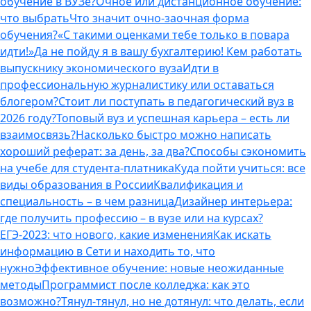
обучение в ВУЗе?
Очное или дистанционное обучение:
что выбрать
Что значит очно-заочная форма
обучения?
«С такими оценками тебе только в повара
идти!»
Да не пойду я в вашу бухгалтерию! Кем работать
выпускнику экономического вуза
Идти в
профессиональную журналистику или оставаться
блогером?
Стоит ли поступать в педагогический вуз в
2026 году?
Топовый вуз и успешная карьера – есть ли
взаимосвязь?
Насколько быстро можно написать
хороший реферат: за день, за два?
Способы сэкономить
на учебе для студента-платника
Куда пойти учиться: все
виды образования в России
Квалификация и
специальность – в чем разница
Дизайнер интерьера:
где получить профессию – в вузе или на курсах?
ЕГЭ-2023: что нового, какие изменения
Как искать
информацию в Сети и находить то, что
нужно
Эффективное обучение: новые неожиданные
методы
Программист после колледжа: как это
возможно?
Тянул-тянул, но не дотянул: что делать, если