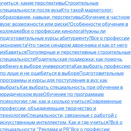
учиться, какие перспективы
Строительные
специальности после вуза
Кто такой маркетолог:
образование, навыки, перспективы
Обучение в частном
вузе: возможности или риски?
Особенности обучения в
колледже
Все о профессии кинолога
Нужны ли
подготовительные курсы абитуриенту?
Все о профессии
экономиста
Что такое синдром двоечника и как от него
избавиться
Популярные и перспективные строительные
специальности
Родительская поддержка: как помочь
ребенку в выборе университета
Как выбрать профессию
по душе и не ошибиться в выборе
Подготовительные
программы и курсы для поступления в вуз: как
выбрать
Как выбрать специальность при обучении в
юридическом вузе
Обучение по программам
психологии: где, как и сколько учиться
Современные
профессии, объединяющие творчество и
технологии
Специальности, связанные с работой с
искусственным интеллектом. Как и где учиться?
Всё о
специальности "Реклама и PR"
Все о профессии