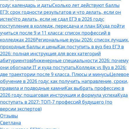
году: календарь и даты
Сколько лет действуют баллы
ЕГЭ: срок годности результатов и что делать, если он
истек
Что делать, если не сдал ЕГЭ в 2026 году:
поступление в колледж, пересдача и план Б
Куда пойти
учиться после 9 и 11 класса: список профессий в
колледжах 2026
Региональные вузы 2026: список лучших,
проходные баллы и цены
Как поступить в вуз без ЕГЭ в
2026: полная инструкция для всех категорий
абитуриентов
Инженерные специальности 2026: почему
они обогнали IT и куда поступать
Колледж vs Вуз в 2026:
две траектории после 9 класса. Плюсы и минусы
Целевое
обучение в 2026 году: как получить направление, сроки,
правила и подводные камни
Как выбрать профессию в
2026 году: пошаговая инструкция и формула успеха
Куда
поступать в 2027: ТОП-7 профессий будущего (по
версии экспертов)
Отзывы
Светлана