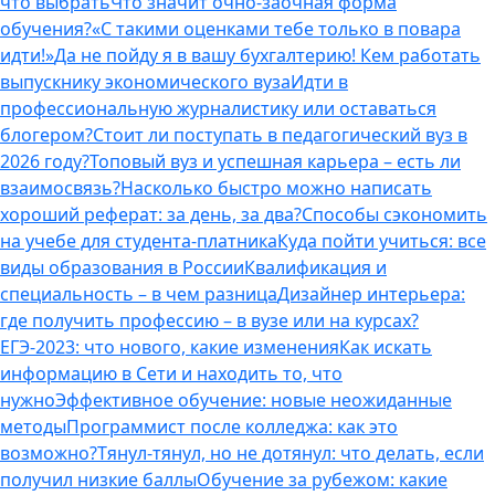
что выбрать
Что значит очно-заочная форма
обучения?
«С такими оценками тебе только в повара
идти!»
Да не пойду я в вашу бухгалтерию! Кем работать
выпускнику экономического вуза
Идти в
профессиональную журналистику или оставаться
блогером?
Стоит ли поступать в педагогический вуз в
2026 году?
Топовый вуз и успешная карьера – есть ли
взаимосвязь?
Насколько быстро можно написать
хороший реферат: за день, за два?
Способы сэкономить
на учебе для студента-платника
Куда пойти учиться: все
виды образования в России
Квалификация и
специальность – в чем разница
Дизайнер интерьера:
где получить профессию – в вузе или на курсах?
ЕГЭ-2023: что нового, какие изменения
Как искать
информацию в Сети и находить то, что
нужно
Эффективное обучение: новые неожиданные
методы
Программист после колледжа: как это
возможно?
Тянул-тянул, но не дотянул: что делать, если
получил низкие баллы
Обучение за рубежом: какие