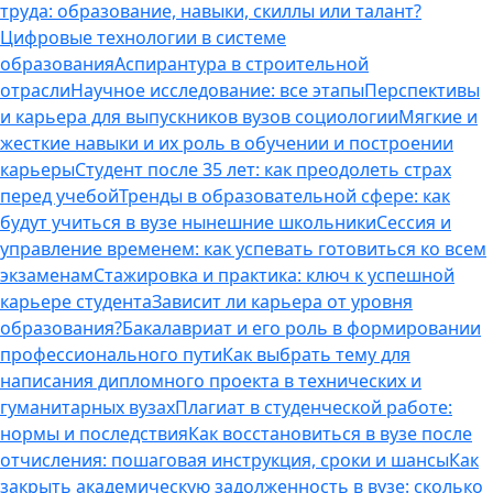
труда: образование, навыки, скиллы или талант?
Цифровые технологии в системе
образования
Аспирантура в строительной
отрасли
Научное исследование: все этапы
Перспективы
и карьера для выпускников вузов социологии
Мягкие и
жесткие навыки и их роль в обучении и построении
карьеры
Студент после 35 лет: как преодолеть страх
перед учебой
Тренды в образовательной сфере: как
будут учиться в вузе нынешние школьники
Сессия и
управление временем: как успевать готовиться ко всем
экзаменам
Стажировка и практика: ключ к успешной
карьере студента
Зависит ли карьера от уровня
образования?
Бакалавриат и его роль в формировании
профессионального пути
Как выбрать тему для
написания дипломного проекта в технических и
гуманитарных вузах
Плагиат в студенческой работе:
нормы и последствия
Как восстановиться в вузе после
отчисления: пошаговая инструкция, сроки и шансы
Как
закрыть академическую задолженность в вузе: сколько