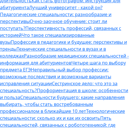
длительность
Как стать фотографом: инструкция для
абитуриента
Лучший университет - какой он?
Педагогические специальности: разнообразие и
перспективы
Очно-заочное обучение: стоит ли
поступать?
Перспективность профессий, связанных с
историей
Что такое специализированные
вузы
Профессия в педагогике и будущее: перспективы и
тренды
Технические специальности в вузах и в
колледжах
Разнообразие медицинских специальностей -
информация для абитуриентов
Четыре шага по выбору
предмета ЕГЭ
Неправильный выбор профессии:
возможные последствия и возможные варианты
исправления ситуации
Сестринское дело: что это за
специальность?
Профориентация в школе: особенности
и польза
Специальности будущего: какие направления
выбирать, чтобы стать востребованным
профессионалом в ближайшие 10 лет
Технологические
специальности: сколько их и как их освоить
Пять
специальностей, связанных с робототехникой: где