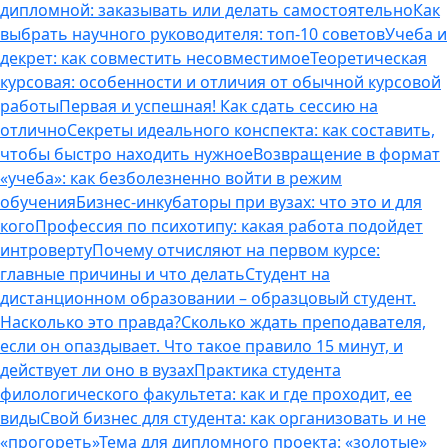
дипломной: заказывать или делать самостоятельно
Как
выбрать научного руководителя: топ-10 советов
Учеба и
декрет: как совместить несовместимое
Теоретическая
курсовая: особенности и отличия от обычной курсовой
работы
Первая и успешная! Как сдать сессию на
отлично
Секреты идеального конспекта: как составить,
чтобы быстро находить нужное
Возвращение в формат
«учеба»: как безболезненно войти в режим
обучения
Бизнес-инкубаторы при вузах: что это и для
кого
Профессия по психотипу: какая работа подойдет
интроверту
Почему отчисляют на первом курсе:
главные причины и что делать
Студент на
дистанционном образовании – образцовый студент.
Насколько это правда?
Сколько ждать преподавателя,
если он опаздывает. Что такое правило 15 минут, и
действует ли оно в вузах
Практика студента
филологического факультета: как и где проходит, ее
виды
Свой бизнес для студента: как организовать и не
«прогореть»
Тема для дипломного проекта: «золотые»