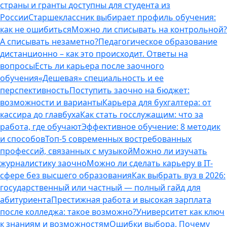
страны и гранты доступны для студента из
России
Старшеклассник выбирает профиль обучения:
как не ошибиться
Можно ли списывать на контрольной?
А списывать незаметно?
Педагогическое образование
дистанционно – как это происходит. Ответы на
вопросы
Есть ли карьера после заочного
обучения
«Дешевая» специальность и ее
перспективность
Поступить заочно на бюджет:
возможности и варианты
Карьера для бухгалтера: от
кассира до главбуха
Как стать госслужащим: что за
работа, где обучают
Эффективное обучение: 8 методик
и способов
Топ-5 современных востребованных
профессий, связанных с музыкой
Можно ли изучать
журналистику заочно
Можно ли сделать карьеру в IT-
сфере без высшего образования
Как выбрать вуз в 2026:
государственный или частный — полный гайд для
абитуриента
Престижная работа и высокая зарплата
после колледжа: такое возможно?
Университет как ключ
к знаниям и возможностям
Ошибки выбора. Почему