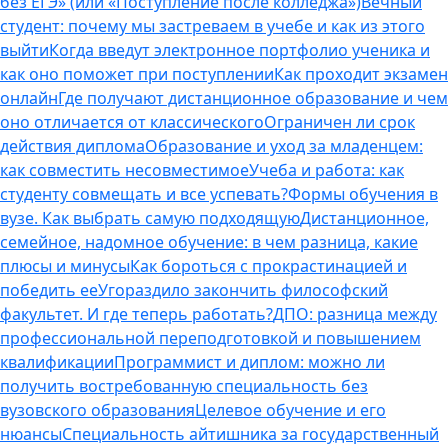
без ЕГЭ» (или «Поступление после колледжа»)
Вечный
студент: почему мы застреваем в учебе и как из этого
выйти
Когда введут электронное портфолио ученика и
как оно поможет при поступлении
Как проходит экзамен
онлайн
Где получают дистанционное образование и чем
оно отличается от классического
Ограничен ли срок
действия диплома
Образование и уход за младенцем:
как совместить несовместимое
Учеба и работа: как
студенту совмещать и все успевать?
Формы обучения в
вузе. Как выбрать самую подходящую
Дистанционное,
семейное, надомное обучение: в чем разница, какие
плюсы и минусы
Как бороться с прокрастинацией и
победить ее
Угораздило закончить философский
факультет. И где теперь работать?
ДПО: разница между
профессиональной переподготовкой и повышением
квалификации
Программист и диплом: можно ли
получить востребованную специальность без
вузовского образования
Целевое обучение и его
нюансы
Специальность айтишника за государственный