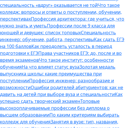
специальность «вдруг» оказывается не той
Что такое
колледж: вопросы и ответы о поступлении, обучении,
перспективах
Профессия архитектора: где учиться, что
нужно знать и уметь
Профессии после 9 класса для
юношей и девушек: список топовых
Специальность
инженер: обучение, работа, перспективы
Как сдать ЕГЭ
на 100 баллов
Как преодолеть усталость в период
подготовки к ЕГЭ
Права участников ЕГЭ: до, после и во
время экзаменов
Что такое институт: особенности
обучения
На что влияет статус вуза
Золотая медаль
выпускника школы: какие преимущества при
поступлении
Профессия инженер: разнообразие и
возможности
Ошибки родителей абитуриентов: как не
давить на детей при выборе вуза и специальности
Как
успешно сдать творческий экзамен
Топовые
высокооплачиваемые профессии без диплома о
высшем образовании
По каким критериям выбирать
колледж для обучения
Занятия в вузе: тип, названия,