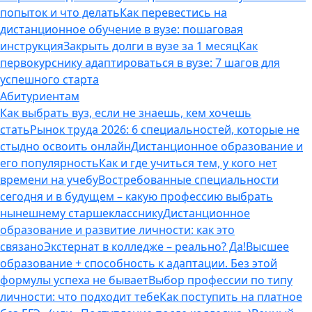
попыток и что делать
Как перевестись на
дистанционное обучение в вузе: пошаговая
инструкция
Закрыть долги в вузе за 1 месяц
Как
первокурснику адаптироваться в вузе: 7 шагов для
успешного старта
Абитуриентам
Как выбрать вуз, если не знаешь, кем хочешь
стать
Рынок труда 2026: 6 специальностей, которые не
стыдно освоить онлайн
Дистанционное образование и
его популярность
Как и где учиться тем, у кого нет
времени на учебу
Востребованные специальности
сегодня и в будущем – какую профессию выбрать
нынешнему старшекласснику
Дистанционное
образование и развитие личности: как это
связано
Экстернат в колледже – реально? Да!
Высшее
образование + способность к адаптации. Без этой
формулы успеха не бывает
Выбор профессии по типу
личности: что подходит тебе
Как поступить на платное