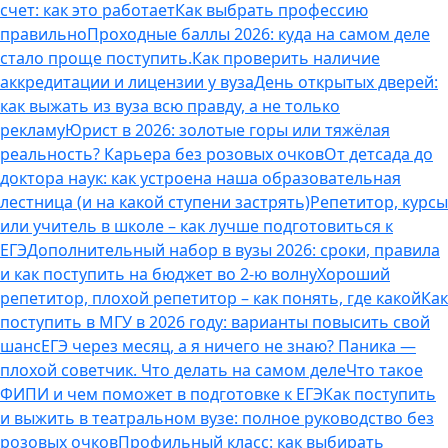
счет: как это работает
Как выбрать профессию
правильно
Проходные баллы 2026: куда на самом деле
стало проще поступить.
Как проверить наличие
аккредитации и лицензии у вуза
День открытых дверей:
как выжать из вуза всю правду, а не только
рекламу
Юрист в 2026: золотые горы или тяжёлая
реальность? Карьера без розовых очков
От детсада до
доктора наук: как устроена наша образовательная
лестница (и на какой ступени застрять)
Репетитор, курсы
или учитель в школе – как лучше подготовиться к
ЕГЭ
Дополнительный набор в вузы 2026: сроки, правила
и как поступить на бюджет во 2‑ю волну
Хороший
репетитор, плохой репетитор – как понять, где какой
Как
поступить в МГУ в 2026 году: варианты повысить свой
шанс
ЕГЭ через месяц, а я ничего не знаю? Паника —
плохой советчик. Что делать на самом деле
Что такое
ФИПИ и чем поможет в подготовке к ЕГЭ
Как поступить
и выжить в театральном вузе: полное руководство без
розовых очков
Профильный класс: как выбирать