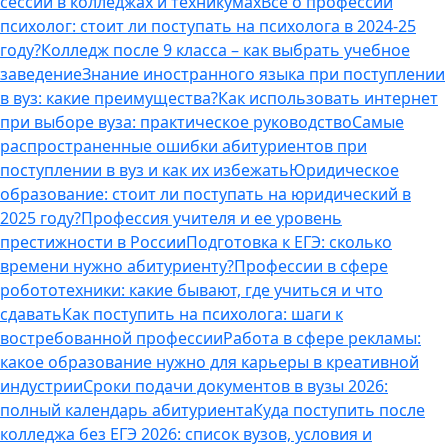
сессии в колледжах и техникумах
Все о профессии
психолог: стоит ли поступать на психолога в 2024-25
году?
Колледж после 9 класса – как выбрать учебное
заведение
Знание иностранного языка при поступлении
в вуз: какие преимущества?
Как использовать интернет
при выборе вуза: практическое руководство
Самые
распространенные ошибки абитуриентов при
поступлении в вуз и как их избежать
Юридическое
образование: стоит ли поступать на юридический в
2025 году?
Профессия учителя и ее уровень
престижности в России
Подготовка к ЕГЭ: сколько
времени нужно абитуриенту?
Профессии в сфере
робототехники: какие бывают, где учиться и что
сдавать
Как поступить на психолога: шаги к
востребованной профессии
Работа в сфере рекламы:
какое образование нужно для карьеры в креативной
индустрии
Сроки подачи документов в вузы 2026:
полный календарь абитуриента
Куда поступить после
колледжа без ЕГЭ 2026: список вузов, условия и