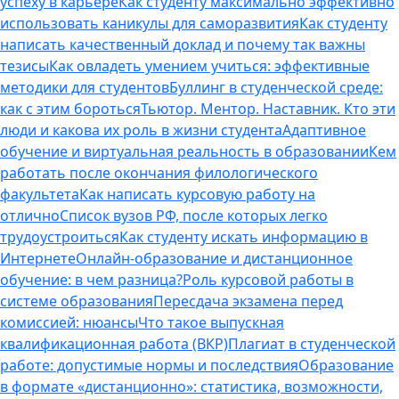
успеху в карьере
Как студенту максимально эффективно
использовать каникулы для саморазвития
Как студенту
написать качественный доклад и почему так важны
тезисы
Как овладеть умением учиться: эффективные
методики для студентов
Буллинг в студенческой среде:
как с этим бороться
Тьютор. Ментор. Наставник. Кто эти
люди и какова их роль в жизни студента
Адаптивное
обучение и виртуальная реальность в образовании
Кем
работать после окончания филологического
факультета
Как написать курсовую работу на
отлично
Список вузов РФ, после которых легко
трудоустроиться
Как студенту искать информацию в
Интернете
Онлайн-образование и дистанционное
обучение: в чем разница?
Роль курсовой работы в
системе образования
Пересдача экзамена перед
комиссией: нюансы
Что такое выпускная
квалификационная работа (ВКР)
Плагиат в студенческой
работе: допустимые нормы и последствия
Образование
в формате «дистанционно»: статистика, возможности,