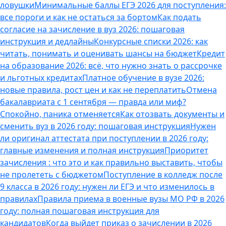
ловушки
Минимальные баллы ЕГЭ 2026 для поступления:
все пороги и как не остаться за бортом
Как подать
согласие на зачисление в вуз 2026: пошаговая
инструкция и дедлайны
Конкурсные списки 2026: как
читать, понимать и оценивать шансы на бюджет
Кредит
на образование 2026: всё, что нужно знать о рассрочке
и льготных кредитах
Платное обучение в вузе 2026:
новые правила, рост цен и как не переплатить
Отмена
бакалавриата с 1 сентября — правда или миф?
Спокойно, паника отменяется
Как отозвать документы и
сменить вуз в 2026 году: пошаговая инструкция
Нужен
ли оригинал аттестата при поступлении в 2026 году:
главные изменения и полная инструкция
Приоритет
зачисления : что это и как правильно выставить, чтобы
не пролететь с бюджетом
Поступление в колледж после
9 класса в 2026 году: нужен ли ЕГЭ и что изменилось в
правилах
Правила приема в военные вузы МО РФ в 2026
году: полная пошаговая инструкция для
кандидатов
Когда выйдет приказ о зачислении в 2026