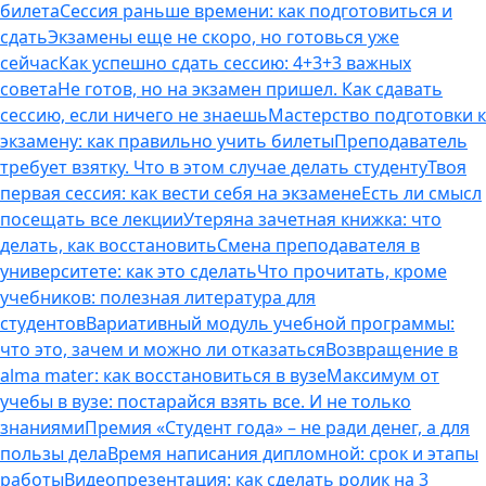
билета
Сессия раньше времени: как подготовиться и
сдать
Экзамены еще не скоро, но готовься уже
сейчас
Как успешно сдать сессию: 4+3+3 важных
совета
Не готов, но на экзамен пришел. Как сдавать
сессию, если ничего не знаешь
Мастерство подготовки к
экзамену: как правильно учить билеты
Преподаватель
требует взятку. Что в этом случае делать студенту
Твоя
первая сессия: как вести себя на экзамене
Есть ли смысл
посещать все лекции
Утеряна зачетная книжка: что
делать, как восстановить
Смена преподавателя в
университете: как это сделать
Что прочитать, кроме
учебников: полезная литература для
студентов
Вариативный модуль учебной программы:
что это, зачем и можно ли отказаться
Возвращение в
alma mater: как восстановиться в вузе
Максимум от
учебы в вузе: постарайся взять все. И не только
знаниями
Премия «Студент года» – не ради денег, а для
пользы дела
Время написания дипломной: срок и этапы
работы
Видеопрезентация: как сделать ролик на 3