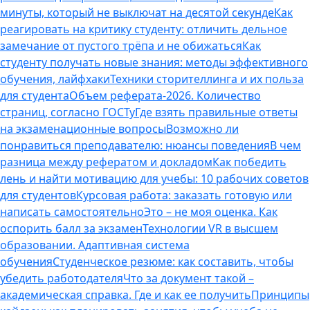
минуты, который не выключат на десятой секунде
Как
реагировать на критику студенту: отличить дельное
замечание от пустого трёпа и не обижаться
Как
студенту получать новые знания: методы эффективного
обучения, лайфхаки
Техники сторителлинга и их польза
для студента
Объем реферата-2026. Количество
страниц, согласно ГОСТу
Где взять правильные ответы
на экзаменационные вопросы
Возможно ли
понравиться преподавателю: нюансы поведения
В чем
разница между рефератом и докладом
Как победить
лень и найти мотивацию для учебы: 10 рабочих советов
для студентов
Курсовая работа: заказать готовую или
написать самостоятельно
Это – не моя оценка. Как
оспорить балл за экзамен
Технологии VR в высшем
образовании. Адаптивная система
обучения
Студенческое резюме: как составить, чтобы
убедить работодателя
Что за документ такой –
академическая справка. Где и как ее получить
Принципы