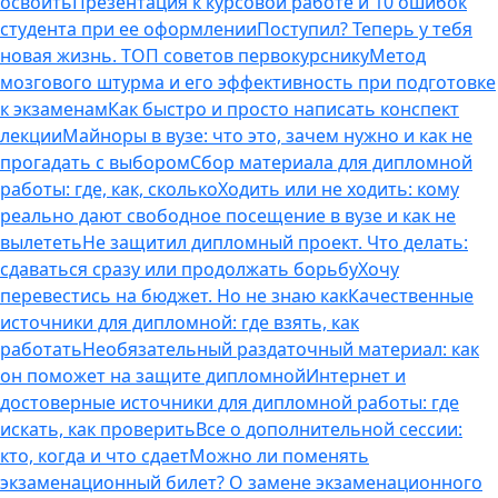
освоить
Презентация к курсовой работе и 10 ошибок
студента при ее оформлении
Поступил? Теперь у тебя
новая жизнь. ТОП советов первокурснику
Метод
мозгового штурма и его эффективность при подготовке
к экзаменам
Как быстро и просто написать конспект
лекции
Майноры в вузе: что это, зачем нужно и как не
прогадать с выбором
Сбор материала для дипломной
работы: где, как, сколько
Ходить или не ходить: кому
реально дают свободное посещение в вузе и как не
вылететь
Не защитил дипломный проект. Что делать:
сдаваться сразу или продолжать борьбу
Хочу
перевестись на бюджет. Но не знаю как
Качественные
источники для дипломной: где взять, как
работать
Необязательный раздаточный материал: как
он поможет на защите дипломной
Интернет и
достоверные источники для дипломной работы: где
искать, как проверить
Все о дополнительной сессии:
кто, когда и что сдает
Можно ли поменять
экзаменационный билет? О замене экзаменационного