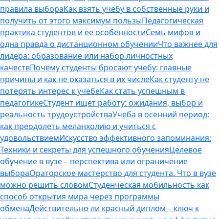
правила выбора
Как взять учебу в собственные руки и
получить от этого максимум пользы
Педагогическая
практика студентов и ее особенности
Семь мифов и
одна правда о дистанционном обучении
Что важнее для
лидера: образование или набор личностных
качеств
Почему студенты бросают учебу: главные
причины и как не оказаться в их числе
Как студенту не
потерять интерес к учебе
Как стать успешным в
педагогике
Студент ищет работу: ожидания, выбор и
реальность трудоустройства
Учеба в осенний период:
как преодолеть меланхолию и учиться с
удовольствием
Искусство эффективного запоминания:
Техники и секреты для успешного обучения
Целевое
обучение в вузе – перспектива или ограничение
выбора
Ораторское мастерство для студента. Что в вузе
можно решить словом
Студенческая мобильность как
способ открытия мира через программы
обмена
Действительно ли красный диплом – ключ к