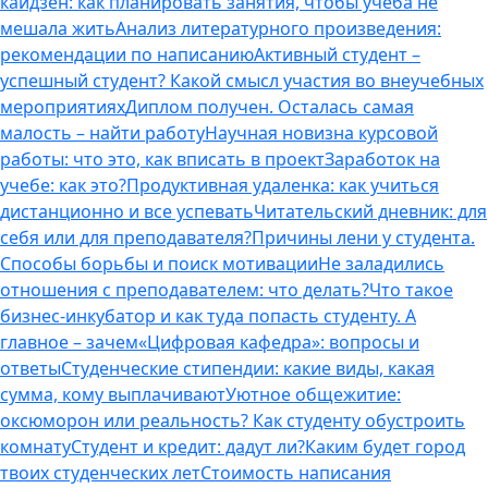
кайдзен: как планировать занятия, чтобы учеба не
мешала жить
Анализ литературного произведения:
рекомендации по написанию
Активный студент –
успешный студент? Какой смысл участия во внеучебных
мероприятиях
Диплом получен. Осталась самая
малость – найти работу
Научная новизна курсовой
работы: что это, как вписать в проект
Заработок на
учебе: как это?
Продуктивная удаленка: как учиться
дистанционно и все успевать
Читательский дневник: для
себя или для преподавателя?
Причины лени у студента.
Способы борьбы и поиск мотивации
Не заладились
отношения с преподавателем: что делать?
Что такое
бизнес-инкубатор и как туда попасть студенту. А
главное – зачем
«Цифровая кафедра»: вопросы и
ответы
Студенческие стипендии: какие виды, какая
сумма, кому выплачивают
Уютное общежитие:
оксюморон или реальность? Как студенту обустроить
комнату
Студент и кредит: дадут ли?
Каким будет город
твоих студенческих лет
Стоимость написания