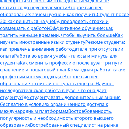
как бороться с вечным откладыванием дел и не
скатиться до неуспеваемости
Второе высшее
образование: зачем нужно и как получить
Студент после
30: как решиться на учебу, преодолеть страхи и
совмещать с работой
Эффективное обучение: как
тратить меньше времени, чтобы выучить больше
Как
изучать иностранные языки студенту
Резюме студента:
как привлечь внимание работодателя при отсутствии
опыта
Работа во время учебы - плюсы и минусы для
студента
Как сменить профессию после вуза: три пути,
сравнение и пошаговый план
Командная работа: какие
профессии и кому подходят
Второе высшее
образование: стоит ли поступать еще раз
Научно-
исследовательская работа в вузе: что она дает
студенту?
Где студенту взять дополнительные знания
бесплатно в условиях ограниченного доступа к
международным платформам
Востребованность,
популярность и необходимость второго высшего
образования
Востребованный специалист на рынке