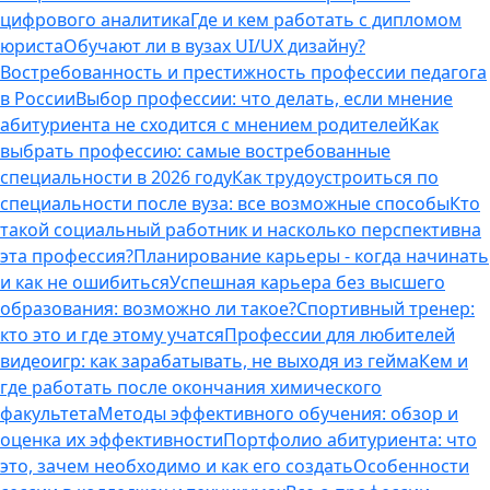
цифрового аналитика
Где и кем работать с дипломом
юриста
Обучают ли в вузах UI/UX дизайну?
Востребованность и престижность профессии педагога
в России
Выбор профессии: что делать, если мнение
абитуриента не сходится с мнением родителей
Как
выбрать профессию: самые востребованные
специальности в 2026 году
Как трудоустроиться по
специальности после вуза: все возможные способы
Кто
такой социальный работник и насколько перспективна
эта профессия?
Планирование карьеры - когда начинать
и как не ошибиться
Успешная карьера без высшего
образования: возможно ли такое?
Спортивный тренер:
кто это и где этому учатся
Профессии для любителей
видеоигр: как зарабатывать, не выходя из гейма
Кем и
где работать после окончания химического
факультета
Методы эффективного обучения: обзор и
оценка их эффективности
Портфолио абитуриента: что
это, зачем необходимо и как его создать
Особенности