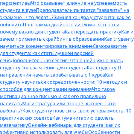
перспективы
Что оказывает влияние на успеваемость
студента в вузе
Преподаватель пытается "завалить" на
экзамене - что делать?
Зимняя хандра у студента: как ее
победить
Программа двойного диплома: что это и
почему важно для студента
Как пересдать практику
Как и
зачем применять скрайбинг в образовании
Как студенту
научиться концентрировать внимание
Саморазвитие
для студента: как стать лучшей версией
себя
Дополнительная сессия: что о ней нужно знать
студенту
Польза чтения для студента
Как студенту IT-
направления начать зарабатывать с 1 курса
Как
студенту научиться сосредоточенности: 10 методик и
способов для концентрации внимания
Что такое
мотивационное письмо и как его правильно
написать
Магистратура или второе высшее – что
выбрать?
Как студенту повысить свою успеваемость: 10
практических советов
Как гуманитарию одолеть
математику
Онлайн- вебинары для студента: как их
эффективно использовать для учебы
Особенности