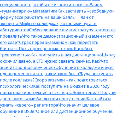
специальность, чтобы не испортить жизнь
Зачем
«гуманитарию» математика
Как заставить «свободную»
форму эссе работать на ваши баллы. План от
эксперта.
Мифы о колледжах, которыми пугают
абитуриентов
Собеседование в магистратуру: как его не
провалить
Что такое демонстрационный экзамен и кто
его сдает
Страх перед экзаменом: как перестать
бояться. Пять проверенных техник борьбы с
тревожностью
Как поступить в вуз дистанционно
Школу
окончил давно, а ЕГЭ нужно сдавать сейчас. Как?
Что
значит заочное обучение?
Обучение в колледже и вузе
одновременно: а что, так можно было?
Куда поступить
после колледжа?
Скоро экзамен – как подготовиться
психологически
Как поступить на бюджет в 2026 году:
пошаговая инструкция от эксперта
Волонтерил? Получи
дополнительные баллы при поступлении!
Как найти и
узнать «своего» репетитора
Что значит целевое
обучение в ВУЗе?
Очное или дистанционное обучение: