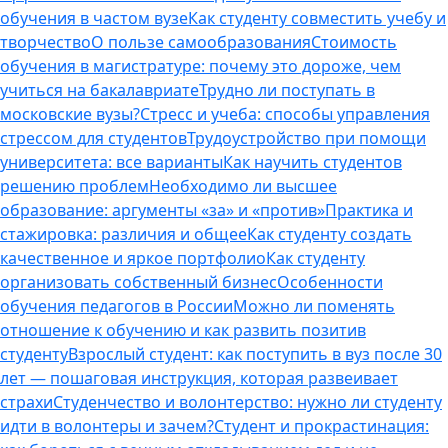
обучения в частом вузе
Как студенту совместить учебу и
творчество
О пользе самообразования
Стоимость
обучения в магистратуре: почему это дороже, чем
учиться на бакалавриате
Трудно ли поступать в
московские вузы?
Стресс и учеба: способы управления
стрессом для студентов
Трудоустройство при помощи
университета: все варианты
Как научить студентов
решению проблем
Необходимо ли высшее
образование: аргументы «за» и «против»
Практика и
стажировка: различия и общее
Как студенту создать
качественное и яркое портфолио
Как студенту
организовать собственный бизнес
Особенности
обучения педагогов в России
Можно ли поменять
отношение к обучению и как развить позитив
студенту
Взрослый студент: как поступить в вуз после 30
лет — пошаговая инструкция, которая развеивает
страхи
Студенчество и волонтерство: нужно ли cтуденту
идти в волонтеры и зачем?
Студент и прокрастинация: