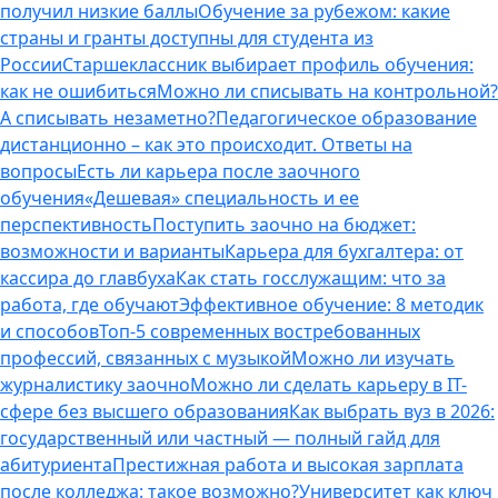
получил низкие баллы
Обучение за рубежом: какие
страны и гранты доступны для студента из
России
Старшеклассник выбирает профиль обучения:
как не ошибиться
Можно ли списывать на контрольной?
А списывать незаметно?
Педагогическое образование
дистанционно – как это происходит. Ответы на
вопросы
Есть ли карьера после заочного
обучения
«Дешевая» специальность и ее
перспективность
Поступить заочно на бюджет:
возможности и варианты
Карьера для бухгалтера: от
кассира до главбуха
Как стать госслужащим: что за
работа, где обучают
Эффективное обучение: 8 методик
и способов
Топ-5 современных востребованных
профессий, связанных с музыкой
Можно ли изучать
журналистику заочно
Можно ли сделать карьеру в IT-
сфере без высшего образования
Как выбрать вуз в 2026:
государственный или частный — полный гайд для
абитуриента
Престижная работа и высокая зарплата
после колледжа: такое возможно?
Университет как ключ