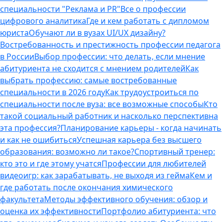
специальности "Реклама и PR"
Все о профессии
цифрового аналитика
Где и кем работать с дипломом
юриста
Обучают ли в вузах UI/UX дизайну?
Востребованность и престижность профессии педагога
в России
Выбор профессии: что делать, если мнение
абитуриента не сходится с мнением родителей
Как
выбрать профессию: самые востребованные
специальности в 2026 году
Как трудоустроиться по
специальности после вуза: все возможные способы
Кто
такой социальный работник и насколько перспективна
эта профессия?
Планирование карьеры - когда начинать
и как не ошибиться
Успешная карьера без высшего
образования: возможно ли такое?
Спортивный тренер:
кто это и где этому учатся
Профессии для любителей
видеоигр: как зарабатывать, не выходя из гейма
Кем и
где работать после окончания химического
факультета
Методы эффективного обучения: обзор и
оценка их эффективности
Портфолио абитуриента: что