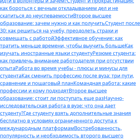
идти в волонтеры и зачем?
Студент и прокрастинация:
как бороться с вечным откладыванием дел и не
скатиться до неуспеваемости
Второе высшее
образование: зачем нужно и как получить
Студент после
30: как решиться на учебу, преодолеть страхи и
совмещать с работой
Эффективное обучение: как
тратить меньше времени, чтобы выучить больше
Как
изучать иностранные языки студенту
Резюме студента:
как привлечь внимание работодателя при отсутствии
опыта
Работа во время учебы - плюсы и минусы для
студента
Как сменить профессию после вуза: три пути,
сравнение и пошаговый план
Командная работа: какие
профессии и кому подходят
Второе высшее
образование: стоит ли поступать еще раз
Научно-
исследовательская работа в вузе: что она дает
студенту?
Где студенту взять дополнительные знания
бесплатно в условиях ограниченного доступа к
международным платформам
Востребованность,
популярность и необходимость второго высшего