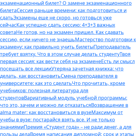
экзаменационный билет? О замене экзаменационного
билета
Сессия раньше времени: как подготовиться и
сдать
Экзамены еще не скоро, но готовься уже
сейчас
Как успешно сдать сессию: 4+3+3 важных
совета
Не готов, но на экзамен пришел. Как сдавать
сессию, если ничего не знаешь
Мастерство подготовки к
экзамену: как правильно учить билеты
Преподаватель
требует взятку. Что в этом случае делать студенту
Твоя
первая сессия: как вести себя на экзамене
Есть ли смысл
посещать все лекции
Утеряна зачетная книжка: что
делать, как восстановить
Смена преподавателя в
университете: как это сделать
Что прочитать, кроме
учебников: полезная литература для
студентов
Вариативный модуль учебной программы:
что это, зачем и можно ли отказаться
Возвращение в
alma mater: как восстановиться в вузе
Максимум от
учебы в вузе: постарайся взять все. И не только
знаниями
Премия «Студент года» – не ради денег, а для
пользы дела
Время написания дипломной: срок и этапы