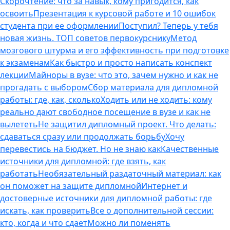
Скорочтение: что за навык, кому пригодится, как
освоить
Презентация к курсовой работе и 10 ошибок
студента при ее оформлении
Поступил? Теперь у тебя
новая жизнь. ТОП советов первокурснику
Метод
мозгового штурма и его эффективность при подготовке
к экзаменам
Как быстро и просто написать конспект
лекции
Майноры в вузе: что это, зачем нужно и как не
прогадать с выбором
Сбор материала для дипломной
работы: где, как, сколько
Ходить или не ходить: кому
реально дают свободное посещение в вузе и как не
вылететь
Не защитил дипломный проект. Что делать:
сдаваться сразу или продолжать борьбу
Хочу
перевестись на бюджет. Но не знаю как
Качественные
источники для дипломной: где взять, как
работать
Необязательный раздаточный материал: как
он поможет на защите дипломной
Интернет и
достоверные источники для дипломной работы: где
искать, как проверить
Все о дополнительной сессии:
кто, когда и что сдает
Можно ли поменять