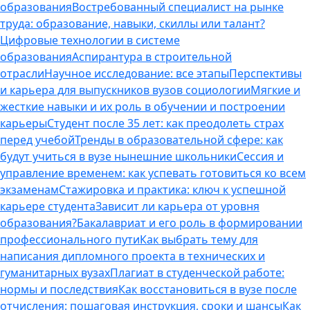
образования
Востребованный специалист на рынке
труда: образование, навыки, скиллы или талант?
Цифровые технологии в системе
образования
Аспирантура в строительной
отрасли
Научное исследование: все этапы
Перспективы
и карьера для выпускников вузов социологии
Мягкие и
жесткие навыки и их роль в обучении и построении
карьеры
Студент после 35 лет: как преодолеть страх
перед учебой
Тренды в образовательной сфере: как
будут учиться в вузе нынешние школьники
Сессия и
управление временем: как успевать готовиться ко всем
экзаменам
Стажировка и практика: ключ к успешной
карьере студента
Зависит ли карьера от уровня
образования?
Бакалавриат и его роль в формировании
профессионального пути
Как выбрать тему для
написания дипломного проекта в технических и
гуманитарных вузах
Плагиат в студенческой работе:
нормы и последствия
Как восстановиться в вузе после
отчисления: пошаговая инструкция, сроки и шансы
Как