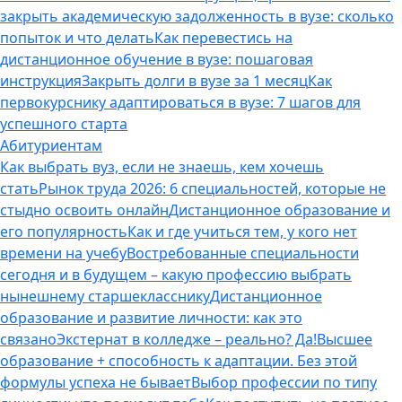
закрыть академическую задолженность в вузе: сколько
попыток и что делать
Как перевестись на
дистанционное обучение в вузе: пошаговая
инструкция
Закрыть долги в вузе за 1 месяц
Как
первокурснику адаптироваться в вузе: 7 шагов для
успешного старта
Абитуриентам
Как выбрать вуз, если не знаешь, кем хочешь
стать
Рынок труда 2026: 6 специальностей, которые не
стыдно освоить онлайн
Дистанционное образование и
его популярность
Как и где учиться тем, у кого нет
времени на учебу
Востребованные специальности
сегодня и в будущем – какую профессию выбрать
нынешнему старшекласснику
Дистанционное
образование и развитие личности: как это
связано
Экстернат в колледже – реально? Да!
Высшее
образование + способность к адаптации. Без этой
формулы успеха не бывает
Выбор профессии по типу