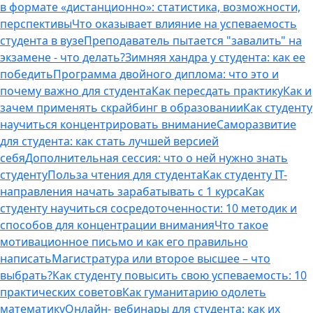
в формате «дистанционно»: статистика, возможности,
перспективы
Что оказывает влияние на успеваемость
студента в вузе
Преподаватель пытается "завалить" на
экзамене - что делать?
Зимняя хандра у студента: как ее
победить
Программа двойного диплома: что это и
почему важно для студента
Как пересдать практику
Как и
зачем применять скрайбинг в образовании
Как студенту
научиться концентрировать внимание
Саморазвитие
для студента: как стать лучшей версией
себя
Дополнительная сессия: что о ней нужно знать
студенту
Польза чтения для студента
Как студенту IT-
направления начать зарабатывать с 1 курса
Как
студенту научиться сосредоточенности: 10 методик и
способов для концентрации внимания
Что такое
мотивационное письмо и как его правильно
написать
Магистратура или второе высшее – что
выбрать?
Как студенту повысить свою успеваемость: 10
практических советов
Как гуманитарию одолеть
математику
Онлайн- вебинары для студента: как их