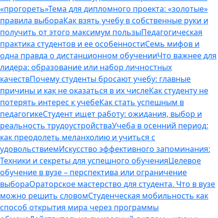
«прогореть»
Тема для дипломного проекта: «золотые»
правила выбора
Как взять учебу в собственные руки и
получить от этого максимум пользы
Педагогическая
практика студентов и ее особенности
Семь мифов и
одна правда о дистанционном обучении
Что важнее для
лидера: образование или набор личностных
качеств
Почему студенты бросают учебу: главные
причины и как не оказаться в их числе
Как студенту не
потерять интерес к учебе
Как стать успешным в
педагогике
Студент ищет работу: ожидания, выбор и
реальность трудоустройства
Учеба в осенний период:
как преодолеть меланхолию и учиться с
удовольствием
Искусство эффективного запоминания:
Техники и секреты для успешного обучения
Целевое
обучение в вузе – перспектива или ограничение
выбора
Ораторское мастерство для студента. Что в вузе
можно решить словом
Студенческая мобильность как
способ открытия мира через программы