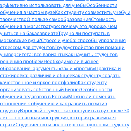
эффективно использовать для учебы
Особенности
обучения в частом вузе
Как студенту совместить учебу и
творчество
О пользе самообразования
Стоимость
обучения в магистратуре: почему это дороже, чем
учиться на бакалавриате
Трудно ли поступать в
московские вузы?
Стресс и учеба: способы управления
стрессом для студентов
Трудоустройство при помощи
университета: все варианты
Как научить студентов
решению проблем
Необходимо ли высшее
образование: аргументы «за» и «против»
Практика и
стажировка: различия и общее
Как студенту создать
качественное и яркое портфолио
Как студенту
организовать собственный бизнес
Особенности
обучения педагогов в России
Можно ли поменять
отношение к обучению и как развить позитив
студенту
Взрослый студент: как поступить в вуз после 30
лет — пошаговая инструкция, которая развеивает
страхи
Студенчество и волонтерство: нужно ли cтуденту