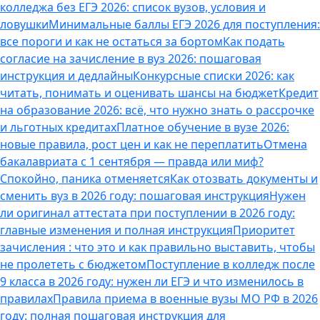
колледжа без ЕГЭ 2026: список вузов, условия и
ловушки
Минимальные баллы ЕГЭ 2026 для поступления:
все пороги и как не остаться за бортом
Как подать
согласие на зачисление в вуз 2026: пошаговая
инструкция и дедлайны
Конкурсные списки 2026: как
читать, понимать и оценивать шансы на бюджет
Кредит
на образование 2026: всё, что нужно знать о рассрочке
и льготных кредитах
Платное обучение в вузе 2026:
новые правила, рост цен и как не переплатить
Отмена
бакалавриата с 1 сентября — правда или миф?
Спокойно, паника отменяется
Как отозвать документы и
сменить вуз в 2026 году: пошаговая инструкция
Нужен
ли оригинал аттестата при поступлении в 2026 году:
главные изменения и полная инструкция
Приоритет
зачисления : что это и как правильно выставить, чтобы
не пролететь с бюджетом
Поступление в колледж после
9 класса в 2026 году: нужен ли ЕГЭ и что изменилось в
правилах
Правила приема в военные вузы МО РФ в 2026
году: полная пошаговая инструкция для