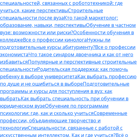
специальностей, связанных с робототехникой: где
учиться, какие перспективы
Строительные
специальности после вуза
Кто такой маркетолог:
образование, навыки, перспективы
Обучение в частном
вузе: возможности или риски?
Особенности обучения в
колледже
Все о профессии кинолога
Нужны ли
подготовительные курсы абитуриенту?
Все о профессии
экономиста
Что такое синдром двоечника и как от него
избавиться
Популярные и перспективные строительные
специальности
Родительская поддержка: как помочь
ребенку в выборе университета
Как выбрать профессию
по душе и не ошибиться в выборе
Подготовительные
программы и курсы для поступления в вуз: как
выбрать
Как выбрать специальность при обучении в
юридическом вузе
Обучение по программам
психологии: где, как и сколько учиться
Современные
профессии, объединяющие творчество и
технологии
Специальности, связанные с работой с
искусственным интеллектом. Как и где учиться?
Всё о