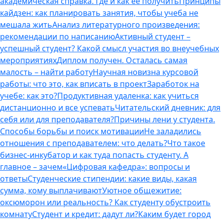
академическая справка. Где и как ее получить
Принципы
кайдзен: как планировать занятия, чтобы учеба не
мешала жить
Анализ литературного произведения:
рекомендации по написанию
Активный студент –
успешный студент? Какой смысл участия во внеучебных
мероприятиях
Диплом получен. Осталась самая
малость – найти работу
Научная новизна курсовой
работы: что это, как вписать в проект
Заработок на
учебе: как это?
Продуктивная удаленка: как учиться
дистанционно и все успевать
Читательский дневник: для
себя или для преподавателя?
Причины лени у студента.
Способы борьбы и поиск мотивации
Не заладились
отношения с преподавателем: что делать?
Что такое
бизнес-инкубатор и как туда попасть студенту. А
главное – зачем
«Цифровая кафедра»: вопросы и
ответы
Студенческие стипендии: какие виды, какая
сумма, кому выплачивают
Уютное общежитие:
оксюморон или реальность? Как студенту обустроить
комнату
Студент и кредит: дадут ли?
Каким будет город