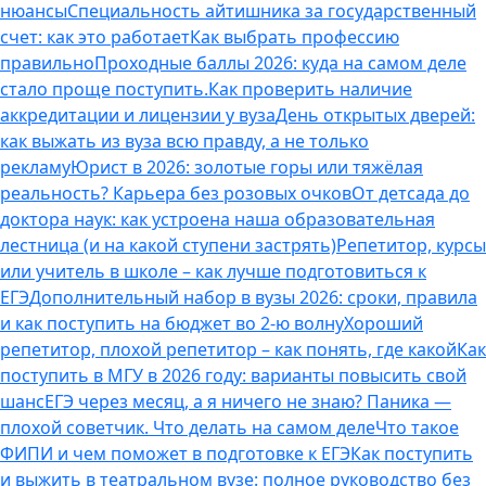
нюансы
Специальность айтишника за государственный
счет: как это работает
Как выбрать профессию
правильно
Проходные баллы 2026: куда на самом деле
стало проще поступить.
Как проверить наличие
аккредитации и лицензии у вуза
День открытых дверей:
как выжать из вуза всю правду, а не только
рекламу
Юрист в 2026: золотые горы или тяжёлая
реальность? Карьера без розовых очков
От детсада до
доктора наук: как устроена наша образовательная
лестница (и на какой ступени застрять)
Репетитор, курсы
или учитель в школе – как лучше подготовиться к
ЕГЭ
Дополнительный набор в вузы 2026: сроки, правила
и как поступить на бюджет во 2‑ю волну
Хороший
репетитор, плохой репетитор – как понять, где какой
Как
поступить в МГУ в 2026 году: варианты повысить свой
шанс
ЕГЭ через месяц, а я ничего не знаю? Паника —
плохой советчик. Что делать на самом деле
Что такое
ФИПИ и чем поможет в подготовке к ЕГЭ
Как поступить
и выжить в театральном вузе: полное руководство без