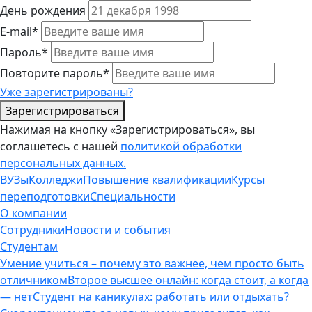
День рождения
E-mail*
Пароль*
Повторите пароль*
Уже зарегистрированы?
Зарегистрироваться
Нажимая на кнопку «Зарегистрироваться», вы
соглашетесь с нашей
политикой обработки
персональных данных.
ВУЗы
Колледжи
Повышение квалификации
Курсы
переподготовки
Специальности
О компании
Сотрудники
Новости и события
Студентам
Умение учиться – почему это важнее, чем просто быть
отличником
Второе высшее онлайн: когда стоит, а когда
— нет
Студент на каникулах: работать или отдыхать?