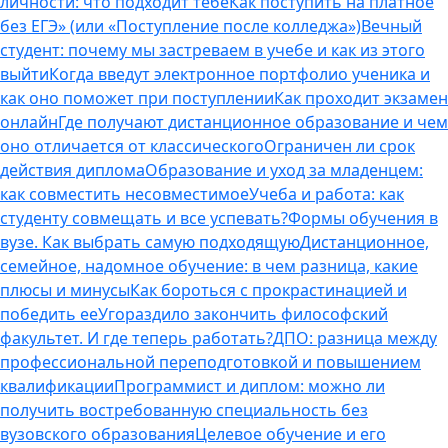
личности: что подходит тебе
Как поступить на платное
без ЕГЭ» (или «Поступление после колледжа»)
Вечный
студент: почему мы застреваем в учебе и как из этого
выйти
Когда введут электронное портфолио ученика и
как оно поможет при поступлении
Как проходит экзамен
онлайн
Где получают дистанционное образование и чем
оно отличается от классического
Ограничен ли срок
действия диплома
Образование и уход за младенцем:
как совместить несовместимое
Учеба и работа: как
студенту совмещать и все успевать?
Формы обучения в
вузе. Как выбрать самую подходящую
Дистанционное,
семейное, надомное обучение: в чем разница, какие
плюсы и минусы
Как бороться с прокрастинацией и
победить ее
Угораздило закончить философский
факультет. И где теперь работать?
ДПО: разница между
профессиональной переподготовкой и повышением
квалификации
Программист и диплом: можно ли
получить востребованную специальность без
вузовского образования
Целевое обучение и его