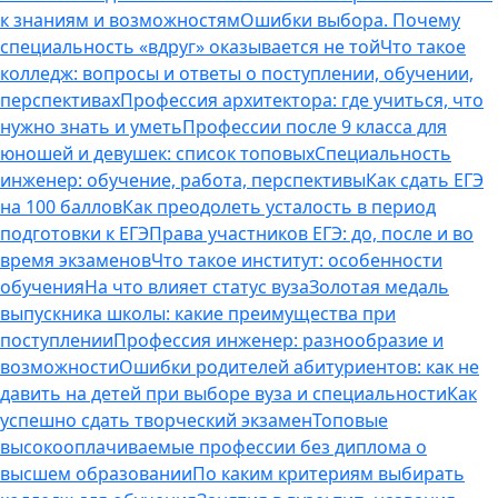
к знаниям и возможностям
Ошибки выбора. Почему
специальность «вдруг» оказывается не той
Что такое
колледж: вопросы и ответы о поступлении, обучении,
перспективах
Профессия архитектора: где учиться, что
нужно знать и уметь
Профессии после 9 класса для
юношей и девушек: список топовых
Специальность
инженер: обучение, работа, перспективы
Как сдать ЕГЭ
на 100 баллов
Как преодолеть усталость в период
подготовки к ЕГЭ
Права участников ЕГЭ: до, после и во
время экзаменов
Что такое институт: особенности
обучения
На что влияет статус вуза
Золотая медаль
выпускника школы: какие преимущества при
поступлении
Профессия инженер: разнообразие и
возможности
Ошибки родителей абитуриентов: как не
давить на детей при выборе вуза и специальности
Как
успешно сдать творческий экзамен
Топовые
высокооплачиваемые профессии без диплома о
высшем образовании
По каким критериям выбирать