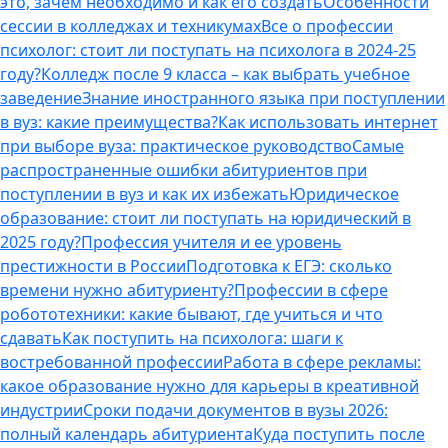
это, зачем необходимо и как его создать
Особенности
сессии в колледжах и техникумах
Все о профессии
психолог: стоит ли поступать на психолога в 2024-25
году?
Колледж после 9 класса – как выбрать учебное
заведение
Знание иностранного языка при поступлении
в вуз: какие преимущества?
Как использовать интернет
при выборе вуза: практическое руководство
Самые
распространенные ошибки абитуриентов при
поступлении в вуз и как их избежать
Юридическое
образование: стоит ли поступать на юридический в
2025 году?
Профессия учителя и ее уровень
престижности в России
Подготовка к ЕГЭ: сколько
времени нужно абитуриенту?
Профессии в сфере
робототехники: какие бывают, где учиться и что
сдавать
Как поступить на психолога: шаги к
востребованной профессии
Работа в сфере рекламы:
какое образование нужно для карьеры в креативной
индустрии
Сроки подачи документов в вузы 2026:
полный календарь абитуриента
Куда поступить после