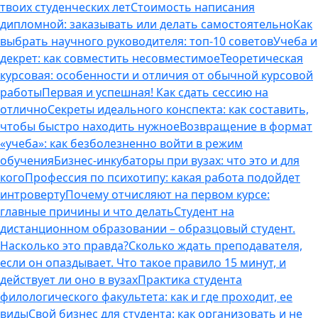
твоих студенческих лет
Стоимость написания
дипломной: заказывать или делать самостоятельно
Как
выбрать научного руководителя: топ-10 советов
Учеба и
декрет: как совместить несовместимое
Теоретическая
курсовая: особенности и отличия от обычной курсовой
работы
Первая и успешная! Как сдать сессию на
отлично
Секреты идеального конспекта: как составить,
чтобы быстро находить нужное
Возвращение в формат
«учеба»: как безболезненно войти в режим
обучения
Бизнес-инкубаторы при вузах: что это и для
кого
Профессия по психотипу: какая работа подойдет
интроверту
Почему отчисляют на первом курсе:
главные причины и что делать
Студент на
дистанционном образовании – образцовый студент.
Насколько это правда?
Сколько ждать преподавателя,
если он опаздывает. Что такое правило 15 минут, и
действует ли оно в вузах
Практика студента
филологического факультета: как и где проходит, ее
виды
Свой бизнес для студента: как организовать и не