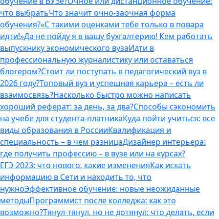
обучение в ВУЗе?
Очное или дистанционное обучение:
что выбрать
Что значит очно-заочная форма
обучения?
«С такими оценками тебе только в повара
идти!»
Да не пойду я в вашу бухгалтерию! Кем работать
выпускнику экономического вуза
Идти в
профессиональную журналистику или оставаться
блогером?
Стоит ли поступать в педагогический вуз в
2026 году?
Топовый вуз и успешная карьера – есть ли
взаимосвязь?
Насколько быстро можно написать
хороший реферат: за день, за два?
Способы сэкономить
на учебе для студента-платника
Куда пойти учиться: все
виды образования в России
Квалификация и
специальность – в чем разница
Дизайнер интерьера:
где получить профессию – в вузе или на курсах?
ЕГЭ-2023: что нового, какие изменения
Как искать
информацию в Сети и находить то, что
нужно
Эффективное обучение: новые неожиданные
методы
Программист после колледжа: как это
возможно?
Тянул-тянул, но не дотянул: что делать, если