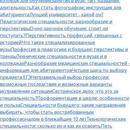
колледж для обучения
Занятия в вузе: тип, названия,
длительность
Как стать фотографом: инструкция для
абитуриента
Лучший университет - какой он?
Педагогические специальности: разнообразие и
перспективы
Очно-заочное обучение: стоит ли
поступать?
Перспективность профессий, связанных с
историей
Что такое специализированные
вузы
Профессия в педагогике и будущее: перспективы и
тренды
Технические специальности в вузах и в
колледжах
Разнообразие медицинских специальностей -
информация для абитуриентов
Четыре шага по выбору
предмета ЕГЭ
Неправильный выбор профессии:
возможные последствия и возможные варианты
исправления ситуации
Сестринское дело: что это за
специальность?
Профориентация в школе: особенности
и польза
Специальности будущего: какие направления
выбирать, чтобы стать востребованным
профессионалом в ближайшие 10 лет
Технологические
специальности: сколько их и как их освоить
Пять