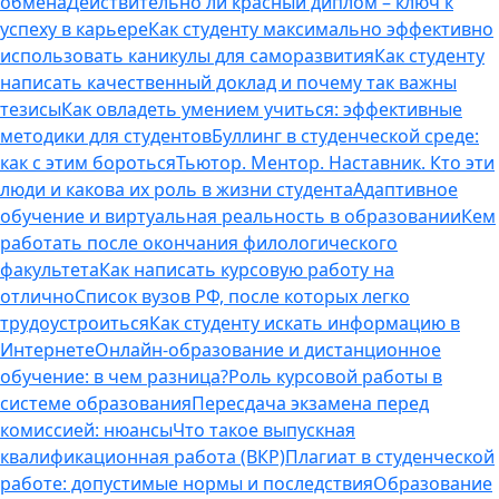
обмена
Действительно ли красный диплом – ключ к
успеху в карьере
Как студенту максимально эффективно
использовать каникулы для саморазвития
Как студенту
написать качественный доклад и почему так важны
тезисы
Как овладеть умением учиться: эффективные
методики для студентов
Буллинг в студенческой среде:
как с этим бороться
Тьютор. Ментор. Наставник. Кто эти
люди и какова их роль в жизни студента
Адаптивное
обучение и виртуальная реальность в образовании
Кем
работать после окончания филологического
факультета
Как написать курсовую работу на
отлично
Список вузов РФ, после которых легко
трудоустроиться
Как студенту искать информацию в
Интернете
Онлайн-образование и дистанционное
обучение: в чем разница?
Роль курсовой работы в
системе образования
Пересдача экзамена перед
комиссией: нюансы
Что такое выпускная
квалификационная работа (ВКР)
Плагиат в студенческой
работе: допустимые нормы и последствия
Образование