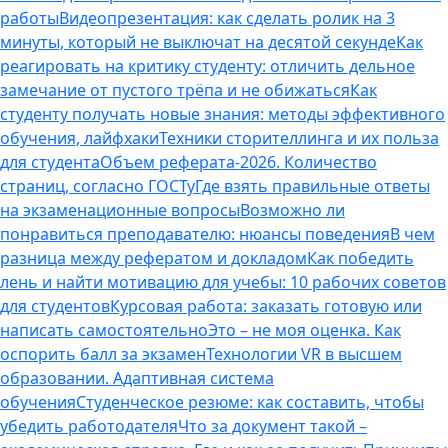
работы
Видеопрезентация: как сделать ролик на 3
минуты, который не выключат на десятой секунде
Как
реагировать на критику студенту: отличить дельное
замечание от пустого трёпа и не обижаться
Как
студенту получать новые знания: методы эффективного
обучения, лайфхаки
Техники сторителлинга и их польза
для студента
Объем реферата-2026. Количество
страниц, согласно ГОСТу
Где взять правильные ответы
на экзаменационные вопросы
Возможно ли
понравиться преподавателю: нюансы поведения
В чем
разница между рефератом и докладом
Как победить
лень и найти мотивацию для учебы: 10 рабочих советов
для студентов
Курсовая работа: заказать готовую или
написать самостоятельно
Это – не моя оценка. Как
оспорить балл за экзамен
Технологии VR в высшем
образовании. Адаптивная система
обучения
Студенческое резюме: как составить, чтобы
убедить работодателя
Что за документ такой –