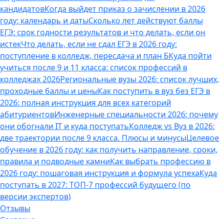
кандидатов
Когда выйдет приказ о зачислении в 2026
году: календарь и даты
Сколько лет действуют баллы
ЕГЭ: срок годности результатов и что делать, если он
истек
Что делать, если не сдал ЕГЭ в 2026 году:
поступление в колледж, пересдача и план Б
Куда пойти
учиться после 9 и 11 класса: список профессий в
колледжах 2026
Региональные вузы 2026: список лучших,
проходные баллы и цены
Как поступить в вуз без ЕГЭ в
2026: полная инструкция для всех категорий
абитуриентов
Инженерные специальности 2026: почему
они обогнали IT и куда поступать
Колледж vs Вуз в 2026:
две траектории после 9 класса. Плюсы и минусы
Целевое
обучение в 2026 году: как получить направление, сроки,
правила и подводные камни
Как выбрать профессию в
2026 году: пошаговая инструкция и формула успеха
Куда
поступать в 2027: ТОП-7 профессий будущего (по
версии экспертов)
Отзывы