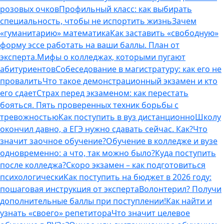
розовых очков
Профильный класс: как выбирать
специальность, чтобы не испортить жизнь
Зачем
«гуманитарию» математика
Как заставить «свободную»
форму эссе работать на ваши баллы. План от
эксперта.
Мифы о колледжах, которыми пугают
абитуриентов
Собеседование в магистратуру: как его не
провалить
Что такое демонстрационный экзамен и кто
его сдает
Страх перед экзаменом: как перестать
бояться. Пять проверенных техник борьбы с
тревожностью
Как поступить в вуз дистанционно
Школу
окончил давно, а ЕГЭ нужно сдавать сейчас. Как?
Что
значит заочное обучение?
Обучение в колледже и вузе
одновременно: а что, так можно было?
Куда поступить
после колледжа?
Скоро экзамен – как подготовиться
психологически
Как поступить на бюджет в 2026 году:
пошаговая инструкция от эксперта
Волонтерил? Получи
дополнительные баллы при поступлении!
Как найти и
узнать «своего» репетитора
Что значит целевое