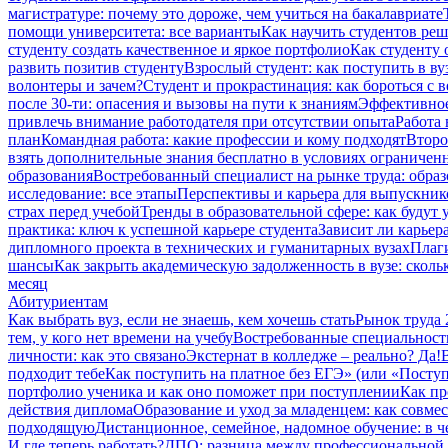
магистратуре: почему это дороже, чем учиться на бакалавриате
помощи университета: все варианты
Как научить студентов ре
студенту создать качественное и яркое портфолио
Как студенту 
развить позитив студенту
Взрослый студент: как поступить в ву
волонтеры и зачем?
Студент и прокрастинация: как бороться с 
после 30-ти: опасения и вызовы на пути к знаниям
Эффективное
привлечь внимание работодателя при отсутствии опыта
Работа 
план
Командная работа: какие профессии и кому подходят
Второ
взять дополнительные знания бесплатно в условиях ограниче
образования
Востребованный специалист на рынке труда: образ
исследование: все этапы
Перспективы и карьера для выпускник
страх перед учебой
Тренды в образовательной сфере: как будут
практика: ключ к успешной карьере студента
Зависит ли карьер
дипломного проекта в технических и гуманитарных вузах
Плаги
шансы
Как закрыть академическую задолженность в вузе: сколь
месяц
Абитуриентам
Как выбрать вуз, если не знаешь, кем хочешь стать
Рынок труда 
тем, у кого нет времени на учебу
Востребованные специальност
личности: как это связано
Экстернат в колледже – реально? Да!
подходит тебе
Как поступить на платное без ЕГЭ» (или «Посту
портфолио ученика и как оно поможет при поступлении
Как пр
действия диплома
Образование и уход за младенцем: как совме
подходящую
Дистанционное, семейное, надомное обучение: в 
И где теперь работать?
ДПО: разница между профессиональной