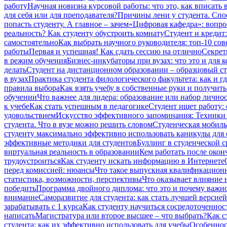
работу
Научная новизна курсовой работы: что это, как вписать 
для себя или для преподавателя?
Причины лени у студента. Сп
попасть студенту. А главное – зачем
«Цифровая кафедра»: вопро
реальность? Как студенту обустроить комнату
Студент и кредит:
самостоятельно
Как выбрать научного руководителя: топ-10 сов
работы
Первая и успешная! Как сдать сессию на отлично
Секрет
в режим обучения
Бизнес-инкубаторы при вузах: что это и для к
делать
Студент на дистанционном образовании – образцовый сту
в вузах
Практика студента филологического факультета: как и гд
правила выбора
Как взять учебу в собственные руки и получит
обучении
Что важнее для лидера: образование или набор лично
к учебе
Как стать успешным в педагогике
Студент ищет работу:
удовольствием
Искусство эффективного запоминания: Техники 
студента. Что в вузе можно решить словом
Студенческая мобиль
студенту максимально эффективно использовать каникулы для 
эффективные методики для студентов
Буллинг в студенческой ср
виртуальная реальность в образовании
Кем работать после окон
трудоустроиться
Как студенту искать информацию в Интернете
перед комиссией: нюансы
Что такое выпускная квалификационн
статистика, возможности, перспективы
Что оказывает влияние н
победить
Программа двойного диплома: что это и почему важно
внимание
Саморазвитие для студента: как стать лучшей версией
зарабатывать с 1 курса
Как студенту научиться сосредоточеннос
написать
Магистратура или второе высшее – что выбрать?
Как с
студента: как их эффективно использовать для учебы
Особеннос