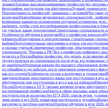
экзамен
Топовые высокооплачиваемые профессии без диплома 
фотографом: инструкция для абитуриента
Лучший университет 
Перспективность профессий, связанных с историей
Что такое 
колледжах
Разнообразие медицинских специальностей - информ
возможные варианты исправления ситуации
Сестринское дело: 
выбирать, чтобы стать востребованным профессионалом в бли
где учиться, какие перспективы
Строительные специальности по
Особенности обучения в колледже
Все о профессии кинолога
Ну
избавиться
Популярные и перспективные строительные специа
выборе
Подготовительные программы и курсы для поступления 
и сколько учиться
Современные профессии, объединяющие твор
специальности "Реклама и PR"
Все о профессии цифрового ана
педагога в России
Выбор профессии: что делать, если мнение а
трудоустроиться по специальности после вуза: все возможные 
не ошибиться
Успешная карьера без высшего образования: возм
из гейма
Кем и где работать после окончания химического факул
как его создать
Особенности сессии в колледжах и техникумах
В
заведение
Знание иностранного языка при поступлении в вуз: 
абитуриентов при поступлении в вуз и как их избежать
Юридиче
России
Подготовка к ЕГЭ: сколько времени нужно абитуриенту
востребованной профессии
Работа в сфере рекламы: какое обр
поступить после колледжа без ЕГЭ 2026: список вузов, услови
зачисление в вуз 2026: пошаговая инструкция и дедлайны
Конку
рассрочке и льготных кредитах
Платное обучение в вузе 2026: н