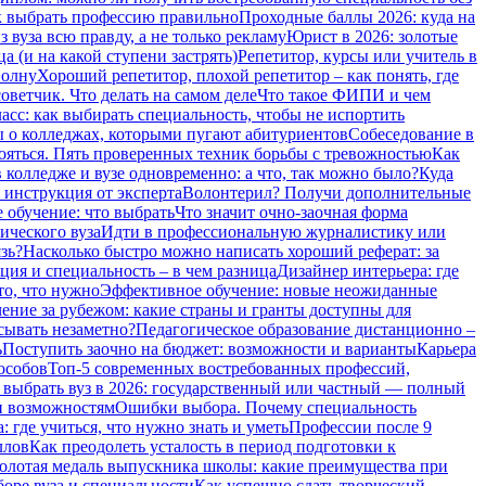
 выбрать профессию правильно
Проходные баллы 2026: куда на
 вуза всю правду, а не только рекламу
Юрист в 2026: золотые
а (и на какой ступени застрять)
Репетитор, курсы или учитель в
волну
Хороший репетитор, плохой репетитор – как понять, где
оветчик. Что делать на самом деле
Что такое ФИПИ и чем
сс: как выбирать специальность, чтобы не испортить
о колледжах, которыми пугают абитуриентов
Собеседование в
бояться. Пять проверенных техник борьбы с тревожностью
Как
 колледже и вузе одновременно: а что, так можно было?
Куда
 инструкция от эксперта
Волонтерил? Получи дополнительные
 обучение: что выбрать
Что значит очно-заочная форма
ического вуза
Идти в профессиональную журналистику или
зь?
Насколько быстро можно написать хороший реферат: за
ия и специальность – в чем разница
Дизайнер интерьера: где
то, что нужно
Эффективное обучение: новые неожиданные
ение за рубежом: какие страны и гранты доступны для
сывать незаметно?
Педагогическое образование дистанционно –
ь
Поступить заочно на бюджет: возможности и варианты
Карьера
особов
Топ-5 современных востребованных профессий,
 выбрать вуз в 2026: государственный или частный — полный
и возможностям
Ошибки выбора. Почему специальность
 где учиться, что нужно знать и уметь
Профессии после 9
ллов
Как преодолеть усталость в период подготовки к
олотая медаль выпускника школы: какие преимущества при
боре вуза и специальности
Как успешно сдать творческий