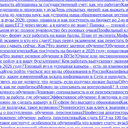
ьность айтишника за государственный счет: как это работает
Как
едитации и лицензии у вуза
День открытых дверей: как выжать из
сада до доктора наук: как устроена наша образовательная лестниц
в вузы 2026: сроки, правила и как поступить на бюджет во 2‑ю 
ой шанс
ЕГЭ через месяц, а я ничего не знаю? Паника — плохой с
ьном вузе: полное руководство без розовых очков
Профильный кла
ую» форму эссе работать на ваши баллы. План от эксперта.
Мифы 
 экзамен и кто его сдает
Страх перед экзаменом: как перестать 
но сдавать сейчас. Как?
Что значит заочное обучение?
Обучение в
 психологически
Как поступить на бюджет в 2026 году: пошаговая
ра
Что значит целевое обучение в ВУЗе?
Очное или дистанционное
е пойду я в вашу бухгалтерию! Кем работать выпускнику эконом
в 2026 году?
Топовый вуз и успешная карьера – есть ли взаимосвя
ка
Куда пойти учиться: все виды образования в России
Квалификац
ого, какие изменения
Как искать информацию в Сети и находить 
тянул, но не дотянул: что делать, если получил низкие баллы
Обуч
: как не ошибиться
Можно ли списывать на контрольной? А спи
заочного обучения
«Дешевая» специальность и ее перспективност
то за работа, где обучают
Эффективное обучение: 8 методик и сп
ожно ли сделать карьеру в IT-сфере без высшего образования
Как
сле колледжа: такое возможно?
Университет как ключ к знаниям 
ты о поступлении, обучении, перспективах
Профессия архитектора:
нженер: обучение, работа, перспективы
Как сдать ЕГЭ на 100 ба
такое институт: особенности обучения
На что влияет статус вуза
З
Ошибки родителей абитуриентов: как не давить на детей при вы