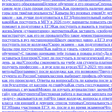
вузовского образования
Целевое обучение и его нюансы
Специал
самом деле стало проще поступить.
Как проверить наличие аккр
горы или тяжёлая реальность? Карьера без розовых очков
От дет
школе – как лучше подготовиться к ЕГЭ
Дополнительный набор 
какой
Как поступить в МГУ в 2026 году: варианты повысить св
поможет в подготовке к ЕГЭ
Как поступить и выжить в театрал
жизнь
Зачем «гуманитарию» математика
Как заставить «свободн
магистратуру: как его не провалить
Что такое демонстрационный
поступить в вуз дистанционно
Школу окончил давно, а ЕГЭ нуж
поступить после колледжа?
Скоро экзамен – как подготовиться
баллы при поступлении!
Как найти и узнать «своего» репетито
обучения?
«С такими оценками тебе только в повара идти!»
Да н
оставаться блогером?
Стоит ли поступать в педагогический вуз 
день, за два?
Способы сэкономить на учебе для студента-платни
получить профессию – в вузе или на курсах?
ЕГЭ-2023: что нов
методы
Программист после колледжа: как это возможно?
Тянул-
студента из России
Старшеклассник выбирает профиль обучения
как это происходит. Ответы на вопросы
Есть ли карьера после 
для бухгалтера: от кассира до главбуха
Как стать госслужащим: ч
связанных с музыкой
Можно ли изучать журналистику заочно
М
гайд для абитуриента
Престижная работа и высокая зарплата по
«вдруг» оказывается не той
Что такое колледж: вопросы и отве
класса для юношей и девушек: список топовых
Специальность и
ЕГЭ
Права участников ЕГЭ: до, после и во время экзаменов
Что 
поступлении
Профессия инженер: разнообразие и возможности