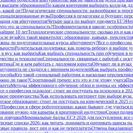
о высшем образовании
По каким критериям выбирать колледж дл
- какой он?
Педагогические специальности: разнообразие и перс
специализированные вузы
Профессия в педагогике и будущее: пер
ация для абитуриентов
Четыре шага по выбору предмета ЕГЭ
Неп
что это за специальность?
Профориентация в школе: особенности
жайшие 10 лет
Технологические специальности: сколько их и как 
сле вуза
Кто такой маркетолог: образование, навыки, перспекти
жны ли подготовительные курсы абитуриенту?
Все о профессии
льности
Родительская поддержка: как помочь ребенку в выборе у
в вуз: как выбрать
Как выбрать специальность при обучении в ю
чество и технологии
Специальности, связанные с работой с иску
литика
Где и кем работать с дипломом юриста
Обучают ли в вузах
битуриента не сходится с мнением родителей
Как выбрать профес
способы
Кто такой социальный работник и насколько перспективн
ожно ли такое?
Спортивный тренер: кто это и где этому учатся
Про
ьтета
Методы эффективного обучения: обзор и оценка их эффек
се о профессии психолог: стоит ли поступать на психолога в 202
какие преимущества?
Как использовать интернет при выборе вуза:
ское образование: стоит ли поступать на юридический в 2025 г
?
Профессии в сфере робототехники: какие бывают, где учиться и
азование нужно для карьеры в креативной индустрии
Сроки подачи
я и ловушки
Минимальные баллы ЕГЭ 2026 для поступления: все по
рсные списки 2026: как читать, понимать и оценивать шансы н
овые правила, рост цен и как не переплатить
Отмена бакалавриат