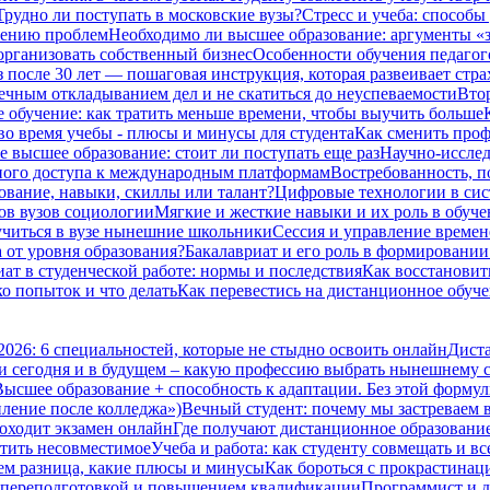
Трудно ли поступать в московские вузы?
Стресс и учеба: способы
шению проблем
Необходимо ли высшее образование: аргументы «з
организовать собственный бизнес
Особенности обучения педагог
з после 30 лет — пошаговая инструкция, которая развеивает стра
вечным откладыванием дел и не скатиться до неуспеваемости
Втор
 обучение: как тратить меньше времени, чтобы выучить больше
во время учебы - плюсы и минусы для студента
Как сменить проф
е высшее образование: стоит ли поступать еще раз
Научно-исследо
нного доступа к международным платформам
Востребованность, п
ование, навыки, скиллы или талант?
Цифровые технологии в сис
ов вузов социологии
Мягкие и жесткие навыки и их роль в обуч
 учиться в вузе нынешние школьники
Сессия и управление времене
а от уровня образования?
Бакалавриат и его роль в формировани
ат в студенческой работе: нормы и последствия
Как восстановить
ко попыток и что делать
Как перевестись на дистанционное обуче
2026: 6 специальностей, которые не стыдно освоить онлайн
Диста
и сегодня и в будущем – какую профессию выбрать нынешнему 
Высшее образование + способность к адаптации. Без этой формул
пление после колледжа»)
Вечный студент: почему мы застреваем в
оходит экзамен онлайн
Где получают дистанционное образование 
стить несовместимое
Учеба и работа: как студенту совмещать и вс
чем разница, какие плюсы и минусы
Как бороться с прокрастинац
 переподготовкой и повышением квалификации
Программист и д