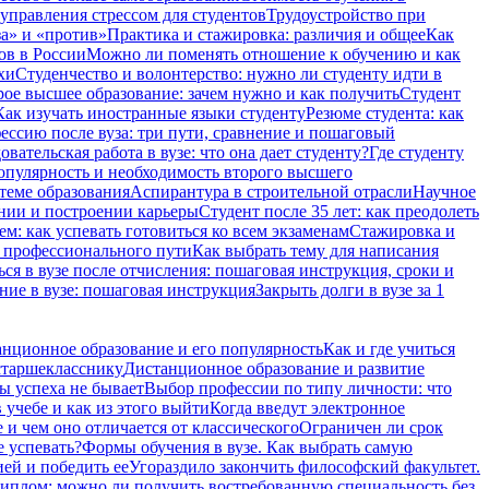
 управления стрессом для студентов
Трудоустройство при
а» и «против»
Практика и стажировка: различия и общее
Как
ов в России
Можно ли поменять отношение к обучению и как
хи
Студенчество и волонтерство: нужно ли cтуденту идти в
ое высшее образование: зачем нужно и как получить
Студент
Как изучать иностранные языки студенту
Резюме студента: как
ессию после вуза: три пути, сравнение и пошаговый
вательская работа в вузе: что она дает студенту?
Где студенту
опулярность и необходимость второго высшего
теме образования
Аспирантура в строительной отрасли
Научное
ении и построении карьеры
Студент после 35 лет: как преодолеть
м: как успевать готовиться ко всем экзаменам
Стажировка и
и профессионального пути
Как выбрать тему для написания
ся в вузе после отчисления: пошаговая инструкция, сроки и
ние в вузе: пошаговая инструкция
Закрыть долги в вузе за 1
нционное образование и его популярность
Как и где учиться
старшекласснику
Дистанционное образование и развитие
ы успеха не бывает
Выбор профессии по типу личности: что
 учебе и как из этого выйти
Когда введут электронное
и чем оно отличается от классического
Ограничен ли срок
е успевать?
Формы обучения в вузе. Как выбрать самую
ией и победить ее
Угораздило закончить философский факультет.
иплом: можно ли получить востребованную специальность без