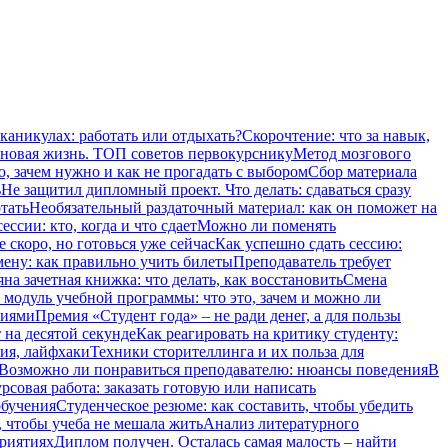
 каникулах: работать или отдыхать?
Скорочтение: что за навык,
 новая жизнь. ТОП советов первокурснику
Метод мозгового
о, зачем нужно и как не прогадать с выбором
Сбор материала
ь
Не защитил дипломный проект. Что делать: сдаваться сразу
тать
Необязательный раздаточный материал: как он поможет на
ссии: кто, когда и что сдает
Можно ли поменять
 скоро, но готовься уже сейчас
Как успешно сдать сессию:
мену: как правильно учить билеты
Преподаватель требует
на зачетная книжка: что делать, как восстановить
Смена
модуль учебной программы: что это, зачем и можно ли
ниями
Премия «Студент года» – не ради денег, а для пользы
 на десятой секунде
Как реагировать на критику студенту:
ия, лайфхаки
Техники сторителлинга и их польза для
Возможно ли понравиться преподавателю: нюансы поведения
В
рсовая работа: заказать готовую или написать
обучения
Студенческое резюме: как составить, чтобы убедить
, чтобы учеба не мешала жить
Анализ литературного
приятиях
Диплом получен. Осталась самая малость – найти