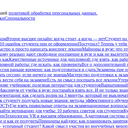
ашей
политикой обработки персональных данных.
вки
Специальности
ком
Второе высшее онлайн: когда стоит, а когда — нет
Студент на
 10 ошибок студента при ее оформлении
Поступил? Теперь у тебя
ыстро и просто написать конспект лекции
Майноры в вузе: что эт
кому реально дают свободное посещение в вузе и как не вылетет
ю как
Качественные источники для дипломной: где взять, как рабо
омной работы: где искать, как проверить
Все о дополнительной се
ссия раньше времени: как подготовиться и сдать
Экзамены еще не
ать сессию, если ничего не знаешь
Мастерство подготовки к экза
к вести себя на экзамене
Есть ли смысл посещать все лекции
Утеря
роме учебников: полезная литература для студентов
Вариативный 
Максимум от учебы в вузе: постарайся взять все. И не только зна
езентация: как сделать ролик на 3 минуты, который не выключат
к студенту получать новые знания: методы эффективного обучен
ГОСТу
Где взять правильные ответы на экзаменационные вопросы
найти мотивацию для учебы: 10 рабочих советов для студентов
Ку
мен
Технологии VR в высшем образовании. Адаптивная система 
е и как ее получить
Принципы кайдзен: как планировать занятия
– успешный студент? Какой смысл участия во внеучебных меро