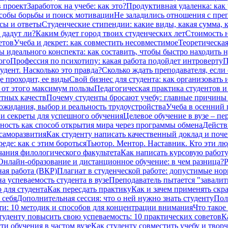
в проект
Заработок на учебе: как это?
Продуктивная удаленка: как 
особы борьбы и поиск мотивации
Не заладились отношения с преп
сы и ответы
Студенческие стипендии: какие виды, какая сумма,
 дадут ли?
Каким будет город твоих студенческих лет
Стоимость н
етов
Учеба и декрет: как совместить несовместимое
Теоретическая
ы идеального конспекта: как составить, чтобы быстро находить 
ого
Профессия по психотипу: какая работа подойдет интроверту
П
дент. Насколько это правда?
Сколько ждать преподавателя, если 
е проходит, ее виды
Свой бизнес для студента: как организовать 
ь от этого максимум пользы
Педагогическая практика студентов и
стных качеств
Почему студенты бросают учебу: главные причины и
 ожидания, выбор и реальность трудоустройства
Учеба в осенний 
и секреты для успешного обучения
Целевое обучение в вузе – п
ность как способ открытия мира через программы обмена
Действ
саморазвития
Как студенту написать качественный доклад и поч
еде: как с этим бороться
Тьютор. Ментор. Наставник. Кто эти лю
чания филологического факультета
Как написать курсовую работу
Онлайн-образование и дистанционное обучение: в чем разница?
Р
ая работа (ВКР)
Плагиат в студенческой работе: допустимые но
а успеваемость студента в вузе
Преподаватель пытается "завалить
 для студента
Как пересдать практику
Как и зачем применять скр
 себя
Дополнительная сессия: что о ней нужно знать студенту
Пол
ти: 10 методик и способов для концентрации внимания
Что такое
туденту повысить свою успеваемость: 10 практических советов
К
ти обучения в частом вузе
Как студенту совместить учебу и твор