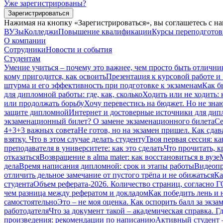
Уже зарегистрированы?
Зарегистрироваться
Нажимая на кнопку «Зарегистрироваться», вы соглашетесь с н
ВУЗы
Колледжи
Повышение квалификации
Курсы переподгото
О компании
Сотрудники
Новости и события
Студентам
Умение учиться – почему это важнее, чем просто быть отлични
кому пригодится, как освоить
Презентация к курсовой работе и
штурма и его эффективность при подготовке к экзаменам
Как б
для дипломной работы: где, как, сколько
Ходить или не ходить: 
или продолжать борьбу
Хочу перевестись на бюджет. Но не зна
защите дипломной
Интернет и достоверные источники для дипл
экзаменационный билет? О замене экзаменационного билета
Се
4+3+3 важных совета
Не готов, но на экзамен пришел. Как сдав
взятку. Что в этом случае делать студенту
Твоя первая сессия: ка
преподавателя в университете: как это сделать
Что прочитать, к
отказаться
Возвращение в alma mater: как восстановиться в вузе
дела
Время написания дипломной: срок и этапы работы
Видеопр
отличить дельное замечание от пустого трёпа и не обижаться
Ка
студента
Объем реферата-2026. Количество страниц, согласно 
чем разница между рефератом и докладом
Как победить лень и 
самостоятельно
Это – не моя оценка. Как оспорить балл за экза
работодателя
Что за документ такой – академическая справка. Гд
произведения: рекомендации по написанию
Активный студент 