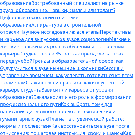
образования
Востребованный специалист на рынке
труда: образование, навыки, скиллы или талант?
Цифровые технологии в системе
образования
Аспирантура в строительной
отрасли
Научное исследование: все этапы
Перспективы
и карьера для выпускников вузов социологии
Мягкие и
жесткие навыки и их роль в обучении и построении
карьеры
Студент после 35 лет: как преодолеть страх
перед учебой
Тренды в образовательной сфере: как
будут учиться в вузе нынешние школьники
Сессия и
управление временем: как успевать готовиться ко всем
экзаменам
Стажировка и практика: ключ к успешной
карьере студента
Зависит ли карьера от уровня
образования?
Бакалавриат и его роль в формировании
профессионального пути
Как выбрать тему для
написания дипломного проекта в технических и
гуманитарных вузах
Плагиат в студенческой работе:
нормы и последствия
Как восстановиться в вузе после
отчисления: пошаговая инструкция, сроки и шансы
Как