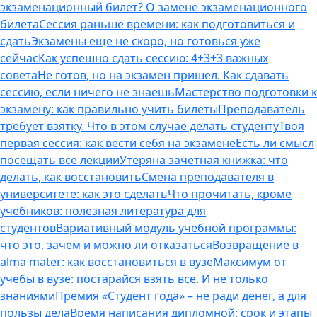
экзаменационный билет? О замене экзаменационного
билета
Сессия раньше времени: как подготовиться и
сдать
Экзамены еще не скоро, но готовься уже
сейчас
Как успешно сдать сессию: 4+3+3 важных
совета
Не готов, но на экзамен пришел. Как сдавать
сессию, если ничего не знаешь
Мастерство подготовки к
экзамену: как правильно учить билеты
Преподаватель
требует взятку. Что в этом случае делать студенту
Твоя
первая сессия: как вести себя на экзамене
Есть ли смысл
посещать все лекции
Утеряна зачетная книжка: что
делать, как восстановить
Смена преподавателя в
университете: как это сделать
Что прочитать, кроме
учебников: полезная литература для
студентов
Вариативный модуль учебной программы:
что это, зачем и можно ли отказаться
Возвращение в
alma mater: как восстановиться в вузе
Максимум от
учебы в вузе: постарайся взять все. И не только
знаниями
Премия «Студент года» – не ради денег, а для
пользы дела
Время написания дипломной: срок и этапы