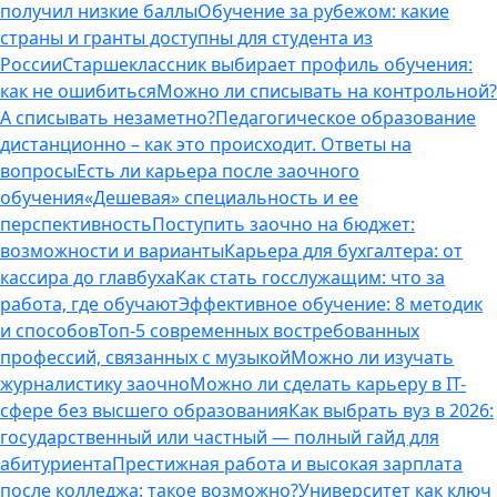
получил низкие баллы
Обучение за рубежом: какие
страны и гранты доступны для студента из
России
Старшеклассник выбирает профиль обучения:
как не ошибиться
Можно ли списывать на контрольной?
А списывать незаметно?
Педагогическое образование
дистанционно – как это происходит. Ответы на
вопросы
Есть ли карьера после заочного
обучения
«Дешевая» специальность и ее
перспективность
Поступить заочно на бюджет:
возможности и варианты
Карьера для бухгалтера: от
кассира до главбуха
Как стать госслужащим: что за
работа, где обучают
Эффективное обучение: 8 методик
и способов
Топ-5 современных востребованных
профессий, связанных с музыкой
Можно ли изучать
журналистику заочно
Можно ли сделать карьеру в IT-
сфере без высшего образования
Как выбрать вуз в 2026:
государственный или частный — полный гайд для
абитуриента
Престижная работа и высокая зарплата
после колледжа: такое возможно?
Университет как ключ