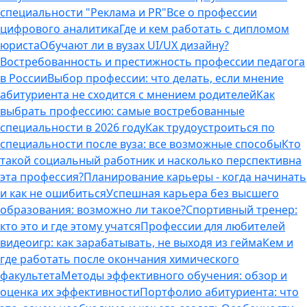
специальности "Реклама и PR"
Все о профессии
цифрового аналитика
Где и кем работать с дипломом
юриста
Обучают ли в вузах UI/UX дизайну?
Востребованность и престижность профессии педагога
в России
Выбор профессии: что делать, если мнение
абитуриента не сходится с мнением родителей
Как
выбрать профессию: самые востребованные
специальности в 2026 году
Как трудоустроиться по
специальности после вуза: все возможные способы
Кто
такой социальный работник и насколько перспективна
эта профессия?
Планирование карьеры - когда начинать
и как не ошибиться
Успешная карьера без высшего
образования: возможно ли такое?
Спортивный тренер:
кто это и где этому учатся
Профессии для любителей
видеоигр: как зарабатывать, не выходя из гейма
Кем и
где работать после окончания химического
факультета
Методы эффективного обучения: обзор и
оценка их эффективности
Портфолио абитуриента: что