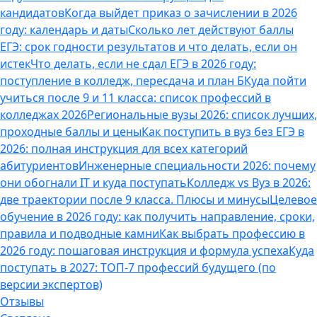
кандидатов
Когда выйдет приказ о зачислении в 2026
году: календарь и даты
Сколько лет действуют баллы
ЕГЭ: срок годности результатов и что делать, если он
истек
Что делать, если не сдал ЕГЭ в 2026 году:
поступление в колледж, пересдача и план Б
Куда пойти
учиться после 9 и 11 класса: список профессий в
колледжах 2026
Региональные вузы 2026: список лучших,
проходные баллы и цены
Как поступить в вуз без ЕГЭ в
2026: полная инструкция для всех категорий
абитуриентов
Инженерные специальности 2026: почему
они обогнали IT и куда поступать
Колледж vs Вуз в 2026:
две траектории после 9 класса. Плюсы и минусы
Целевое
обучение в 2026 году: как получить направление, сроки,
правила и подводные камни
Как выбрать профессию в
2026 году: пошаговая инструкция и формула успеха
Куда
поступать в 2027: ТОП-7 профессий будущего (по
версии экспертов)
Отзывы