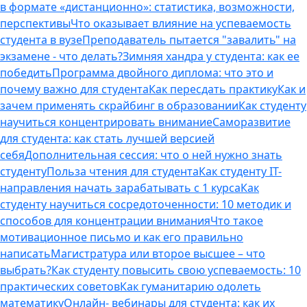
в формате «дистанционно»: статистика, возможности,
перспективы
Что оказывает влияние на успеваемость
студента в вузе
Преподаватель пытается "завалить" на
экзамене - что делать?
Зимняя хандра у студента: как ее
победить
Программа двойного диплома: что это и
почему важно для студента
Как пересдать практику
Как и
зачем применять скрайбинг в образовании
Как студенту
научиться концентрировать внимание
Саморазвитие
для студента: как стать лучшей версией
себя
Дополнительная сессия: что о ней нужно знать
студенту
Польза чтения для студента
Как студенту IT-
направления начать зарабатывать с 1 курса
Как
студенту научиться сосредоточенности: 10 методик и
способов для концентрации внимания
Что такое
мотивационное письмо и как его правильно
написать
Магистратура или второе высшее – что
выбрать?
Как студенту повысить свою успеваемость: 10
практических советов
Как гуманитарию одолеть
математику
Онлайн- вебинары для студента: как их