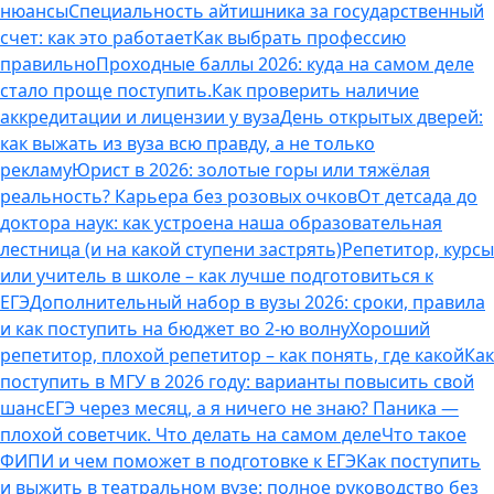
нюансы
Специальность айтишника за государственный
счет: как это работает
Как выбрать профессию
правильно
Проходные баллы 2026: куда на самом деле
стало проще поступить.
Как проверить наличие
аккредитации и лицензии у вуза
День открытых дверей:
как выжать из вуза всю правду, а не только
рекламу
Юрист в 2026: золотые горы или тяжёлая
реальность? Карьера без розовых очков
От детсада до
доктора наук: как устроена наша образовательная
лестница (и на какой ступени застрять)
Репетитор, курсы
или учитель в школе – как лучше подготовиться к
ЕГЭ
Дополнительный набор в вузы 2026: сроки, правила
и как поступить на бюджет во 2‑ю волну
Хороший
репетитор, плохой репетитор – как понять, где какой
Как
поступить в МГУ в 2026 году: варианты повысить свой
шанс
ЕГЭ через месяц, а я ничего не знаю? Паника —
плохой советчик. Что делать на самом деле
Что такое
ФИПИ и чем поможет в подготовке к ЕГЭ
Как поступить
и выжить в театральном вузе: полное руководство без