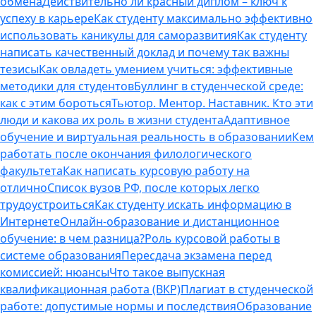
обмена
Действительно ли красный диплом – ключ к
успеху в карьере
Как студенту максимально эффективно
использовать каникулы для саморазвития
Как студенту
написать качественный доклад и почему так важны
тезисы
Как овладеть умением учиться: эффективные
методики для студентов
Буллинг в студенческой среде:
как с этим бороться
Тьютор. Ментор. Наставник. Кто эти
люди и какова их роль в жизни студента
Адаптивное
обучение и виртуальная реальность в образовании
Кем
работать после окончания филологического
факультета
Как написать курсовую работу на
отлично
Список вузов РФ, после которых легко
трудоустроиться
Как студенту искать информацию в
Интернете
Онлайн-образование и дистанционное
обучение: в чем разница?
Роль курсовой работы в
системе образования
Пересдача экзамена перед
комиссией: нюансы
Что такое выпускная
квалификационная работа (ВКР)
Плагиат в студенческой
работе: допустимые нормы и последствия
Образование