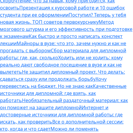
Скорочтение: что за навык, кому пригодится, как
освоить
Презентация к курсовой работе и 10 ошибок
студента при ее оформлении
Поступил? Теперь у тебя
новая жизнь. ТОП советов первокурснику
Метод
мозгового штурма и его эффективность при подготовке
к экзаменам
Как быстро и просто написать конспект
лекции
Майноры в вузе: что это, зачем нужно и как не
прогадать с выбором
Сбор материала для дипломной
работы: где, как, сколько
Ходить или не ходить: кому
реально дают свободное посещение в вузе и как не
вылететь
Не защитил дипломный проект. Что делать:
сдаваться сразу или продолжать борьбу
Хочу
перевестись на бюджет. Но не знаю как
Качественные
источники для дипломной: где взять, как
работать
Необязательный раздаточный материал: как
он поможет на защите дипломной
Интернет и
достоверные источники для дипломной работы: где
искать, как проверить
Все о дополнительной сессии:
кто, когда и что сдает
Можно ли поменять