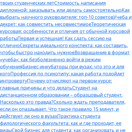
твоих студенческих лет
Стоимость написания
дипломной: заказывать или делать самостоятельно
Как
выбрать научного руководителя: топ-10 советов
Учеба и
декрет: как совместить несовместимое
Теоретическая
курсовая: особенности и отличия от обычной курсовой
работы
Первая и успешная! Как сдать сессию на
отлично
Секреты идеального конспекта: как составить,
чтобы быстро находить нужное
Возвращение в формат
«учеба»: как безболезненно войти в режим
обучения
Бизнес-инкубаторы при вузах: что это и для
кого
Профессия по психотипу: какая работа подойдет
интроверту
Почему отчисляют на первом курсе:
главные причины и что делать
Студент на
дистанционном образовании – образцовый студент.
Насколько это правда?
Сколько ждать преподавателя,
если он опаздывает. Что такое правило 15 минут, и
действует ли оно в вузах
Практика студента
филологического факультета: как и где проходит, ее
виды
Свой бизнес для студента: как организовать и не