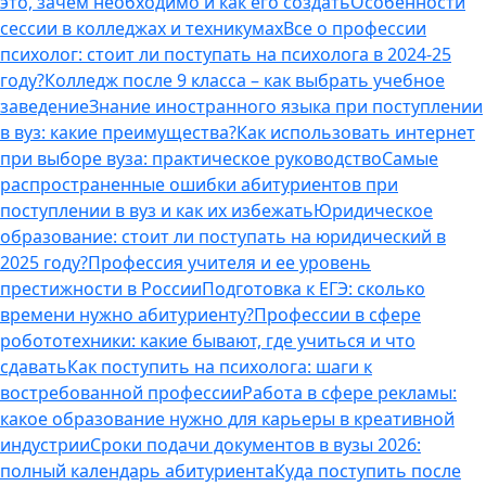
это, зачем необходимо и как его создать
Особенности
сессии в колледжах и техникумах
Все о профессии
психолог: стоит ли поступать на психолога в 2024-25
году?
Колледж после 9 класса – как выбрать учебное
заведение
Знание иностранного языка при поступлении
в вуз: какие преимущества?
Как использовать интернет
при выборе вуза: практическое руководство
Самые
распространенные ошибки абитуриентов при
поступлении в вуз и как их избежать
Юридическое
образование: стоит ли поступать на юридический в
2025 году?
Профессия учителя и ее уровень
престижности в России
Подготовка к ЕГЭ: сколько
времени нужно абитуриенту?
Профессии в сфере
робототехники: какие бывают, где учиться и что
сдавать
Как поступить на психолога: шаги к
востребованной профессии
Работа в сфере рекламы:
какое образование нужно для карьеры в креативной
индустрии
Сроки подачи документов в вузы 2026:
полный календарь абитуриента
Куда поступить после