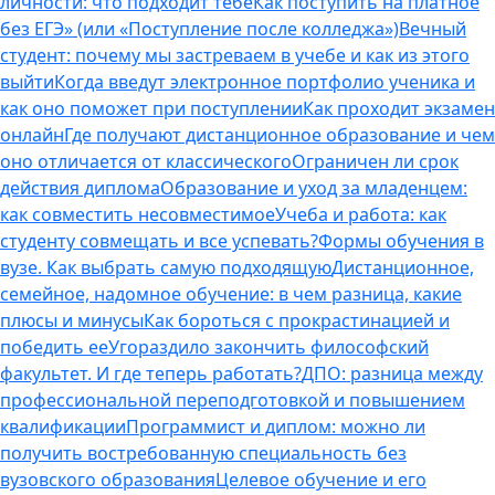
личности: что подходит тебе
Как поступить на платное
без ЕГЭ» (или «Поступление после колледжа»)
Вечный
студент: почему мы застреваем в учебе и как из этого
выйти
Когда введут электронное портфолио ученика и
как оно поможет при поступлении
Как проходит экзамен
онлайн
Где получают дистанционное образование и чем
оно отличается от классического
Ограничен ли срок
действия диплома
Образование и уход за младенцем:
как совместить несовместимое
Учеба и работа: как
студенту совмещать и все успевать?
Формы обучения в
вузе. Как выбрать самую подходящую
Дистанционное,
семейное, надомное обучение: в чем разница, какие
плюсы и минусы
Как бороться с прокрастинацией и
победить ее
Угораздило закончить философский
факультет. И где теперь работать?
ДПО: разница между
профессиональной переподготовкой и повышением
квалификации
Программист и диплом: можно ли
получить востребованную специальность без
вузовского образования
Целевое обучение и его