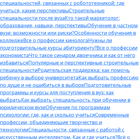
специальностей, связанных с робототехникой: где
учиться, какие перспективы
Строительные
специальности после вуза
Кто такой маркетолог:
образование, навыки, перспективы
Обучение в частном
вузе: возможности или риски?
Особенности обучения в
колледже
Все о профессии кинолога
Нужны ли
подготовительные курсы абитуриенту?
Все о профессии
экономиста
Что такое синдром двоечника и как от него
избавиться
Популярные и перспективные строительные
специальности
Родительская поддержка: как помочь
ребенку в выборе университета
Как выбрать профессию
по душе и не ошибиться в выборе
Подготовительные
программы и курсы для поступления в вуз: как
выбрать
Как выбрать специальность при обучении в
юридическом вузе
Обучение по программам
психологии: где, как и сколько учиться
Современные
профессии, объединяющие творчество и
технологии
Специальности, связанные с работой с
искусственным интеллектом. Как и где учиться?
Всё о