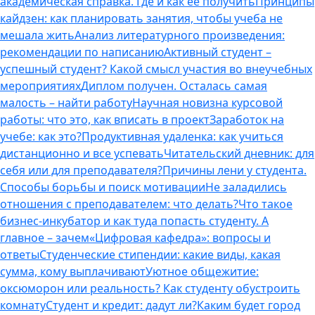
академическая справка. Где и как ее получить
Принципы
кайдзен: как планировать занятия, чтобы учеба не
мешала жить
Анализ литературного произведения:
рекомендации по написанию
Активный студент –
успешный студент? Какой смысл участия во внеучебных
мероприятиях
Диплом получен. Осталась самая
малость – найти работу
Научная новизна курсовой
работы: что это, как вписать в проект
Заработок на
учебе: как это?
Продуктивная удаленка: как учиться
дистанционно и все успевать
Читательский дневник: для
себя или для преподавателя?
Причины лени у студента.
Способы борьбы и поиск мотивации
Не заладились
отношения с преподавателем: что делать?
Что такое
бизнес-инкубатор и как туда попасть студенту. А
главное – зачем
«Цифровая кафедра»: вопросы и
ответы
Студенческие стипендии: какие виды, какая
сумма, кому выплачивают
Уютное общежитие:
оксюморон или реальность? Как студенту обустроить
комнату
Студент и кредит: дадут ли?
Каким будет город