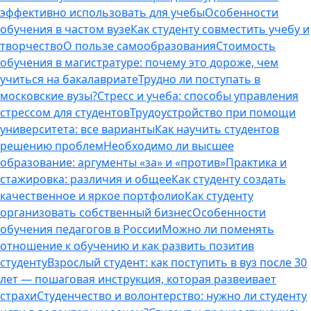
эффективно использовать для учебы
Особенности
обучения в частом вузе
Как студенту совместить учебу и
творчество
О пользе самообразования
Стоимость
обучения в магистратуре: почему это дороже, чем
учиться на бакалавриате
Трудно ли поступать в
московские вузы?
Стресс и учеба: способы управления
стрессом для студентов
Трудоустройство при помощи
университета: все варианты
Как научить студентов
решению проблем
Необходимо ли высшее
образование: аргументы «за» и «против»
Практика и
стажировка: различия и общее
Как студенту создать
качественное и яркое портфолио
Как студенту
организовать собственный бизнес
Особенности
обучения педагогов в России
Можно ли поменять
отношение к обучению и как развить позитив
студенту
Взрослый студент: как поступить в вуз после 30
лет — пошаговая инструкция, которая развеивает
страхи
Студенчество и волонтерство: нужно ли cтуденту