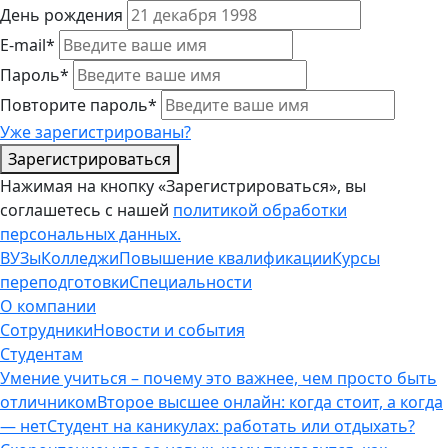
День рождения
E-mail*
Пароль*
Повторите пароль*
Уже зарегистрированы?
Зарегистрироваться
Нажимая на кнопку «Зарегистрироваться», вы
соглашетесь с нашей
политикой обработки
персональных данных.
ВУЗы
Колледжи
Повышение квалификации
Курсы
переподготовки
Специальности
О компании
Сотрудники
Новости и события
Студентам
Умение учиться – почему это важнее, чем просто быть
отличником
Второе высшее онлайн: когда стоит, а когда
— нет
Студент на каникулах: работать или отдыхать?