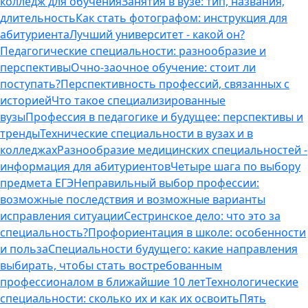
колледж для обучения
Занятия в вузе: тип, названия,
длительность
Как стать фотографом: инструкция для
абитуриента
Лучший университет - какой он?
Педагогические специальности: разнообразие и
перспективы
Очно-заочное обучение: стоит ли
поступать?
Перспективность профессий, связанных с
историей
Что такое специализированные
вузы
Профессия в педагогике и будущее: перспективы и
тренды
Технические специальности в вузах и в
колледжах
Разнообразие медицинских специальностей -
информация для абитуриентов
Четыре шага по выбору
предмета ЕГЭ
Неправильный выбор профессии:
возможные последствия и возможные варианты
исправления ситуации
Сестринское дело: что это за
специальность?
Профориентация в школе: особенности
и польза
Специальности будущего: какие направления
выбирать, чтобы стать востребованным
профессионалом в ближайшие 10 лет
Технологические
специальности: сколько их и как их освоить
Пять