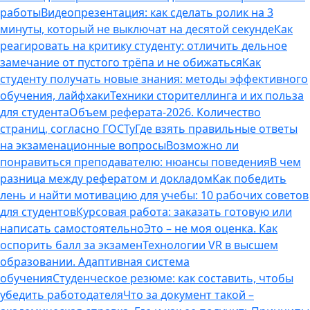
работы
Видеопрезентация: как сделать ролик на 3
минуты, который не выключат на десятой секунде
Как
реагировать на критику студенту: отличить дельное
замечание от пустого трёпа и не обижаться
Как
студенту получать новые знания: методы эффективного
обучения, лайфхаки
Техники сторителлинга и их польза
для студента
Объем реферата-2026. Количество
страниц, согласно ГОСТу
Где взять правильные ответы
на экзаменационные вопросы
Возможно ли
понравиться преподавателю: нюансы поведения
В чем
разница между рефератом и докладом
Как победить
лень и найти мотивацию для учебы: 10 рабочих советов
для студентов
Курсовая работа: заказать готовую или
написать самостоятельно
Это – не моя оценка. Как
оспорить балл за экзамен
Технологии VR в высшем
образовании. Адаптивная система
обучения
Студенческое резюме: как составить, чтобы
убедить работодателя
Что за документ такой –