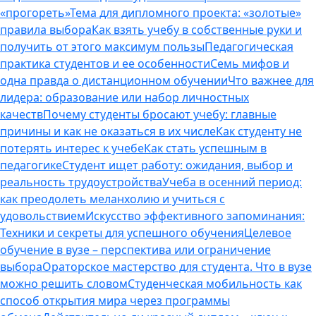
«прогореть»
Тема для дипломного проекта: «золотые»
правила выбора
Как взять учебу в собственные руки и
получить от этого максимум пользы
Педагогическая
практика студентов и ее особенности
Семь мифов и
одна правда о дистанционном обучении
Что важнее для
лидера: образование или набор личностных
качеств
Почему студенты бросают учебу: главные
причины и как не оказаться в их числе
Как студенту не
потерять интерес к учебе
Как стать успешным в
педагогике
Студент ищет работу: ожидания, выбор и
реальность трудоустройства
Учеба в осенний период:
как преодолеть меланхолию и учиться с
удовольствием
Искусство эффективного запоминания:
Техники и секреты для успешного обучения
Целевое
обучение в вузе – перспектива или ограничение
выбора
Ораторское мастерство для студента. Что в вузе
можно решить словом
Студенческая мобильность как
способ открытия мира через программы