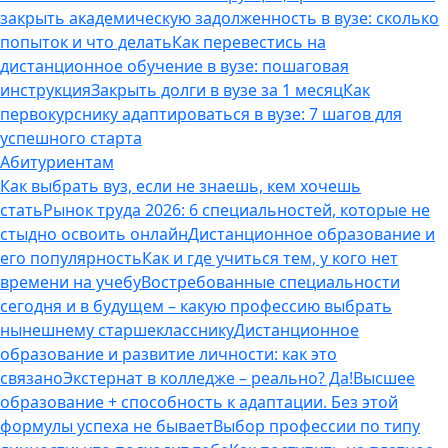
закрыть академическую задолженность в вузе: сколько
попыток и что делать
Как перевестись на
дистанционное обучение в вузе: пошаговая
инструкция
Закрыть долги в вузе за 1 месяц
Как
первокурснику адаптироваться в вузе: 7 шагов для
успешного старта
Абитуриентам
Как выбрать вуз, если не знаешь, кем хочешь
стать
Рынок труда 2026: 6 специальностей, которые не
стыдно освоить онлайн
Дистанционное образование и
его популярность
Как и где учиться тем, у кого нет
времени на учебу
Востребованные специальности
сегодня и в будущем – какую профессию выбрать
нынешнему старшекласснику
Дистанционное
образование и развитие личности: как это
связано
Экстернат в колледже – реально? Да!
Высшее
образование + способность к адаптации. Без этой
формулы успеха не бывает
Выбор профессии по типу