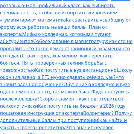
розовых очков
Профильный класс: как выбирать
специальность, чтобы не испортить жизнь
Зачем
«гуманитарию» математика
Как заставить «свободную»
форму эссе работать на ваши баллы. План от
эксперта.
Мифы о колледжах, которыми пугают
абитуриентов
Собеседование в магистратуру: как его не
провалить
Что такое демонстрационный экзамен и кто
его сдает
Страх перед экзаменом: как перестать
бояться. Пять проверенных техник борьбы с
тревожностью
Как поступить в вуз дистанционно
Школу
окончил давно, а ЕГЭ нужно сдавать сейчас. Как?
Что
значит заочное обучение?
Обучение в колледже и вузе
одновременно: а что, так можно было?
Куда поступить
после колледжа?
Скоро экзамен – как подготовиться
психологически
Как поступить на бюджет в 2026 году:
пошаговая инструкция от эксперта
Волонтерил? Получи
дополнительные баллы при поступлении!
Как найти и
узнать «своего» репетитора
Что значит целевое