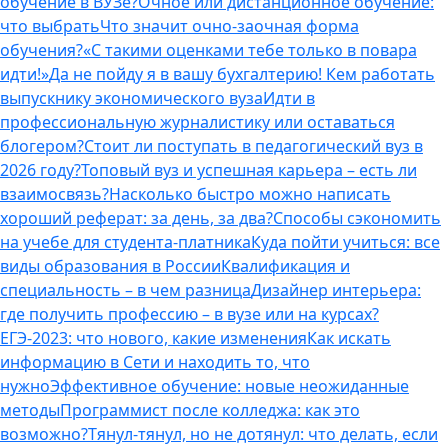
обучение в ВУЗе?
Очное или дистанционное обучение:
что выбрать
Что значит очно-заочная форма
обучения?
«С такими оценками тебе только в повара
идти!»
Да не пойду я в вашу бухгалтерию! Кем работать
выпускнику экономического вуза
Идти в
профессиональную журналистику или оставаться
блогером?
Стоит ли поступать в педагогический вуз в
2026 году?
Топовый вуз и успешная карьера – есть ли
взаимосвязь?
Насколько быстро можно написать
хороший реферат: за день, за два?
Способы сэкономить
на учебе для студента-платника
Куда пойти учиться: все
виды образования в России
Квалификация и
специальность – в чем разница
Дизайнер интерьера:
где получить профессию – в вузе или на курсах?
ЕГЭ-2023: что нового, какие изменения
Как искать
информацию в Сети и находить то, что
нужно
Эффективное обучение: новые неожиданные
методы
Программист после колледжа: как это
возможно?
Тянул-тянул, но не дотянул: что делать, если