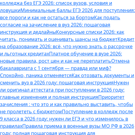
колледжа без ЕГЭ 2026: список вузов, условия и
ловушки
Минимальные баллы ЕГЭ 2026 для поступления:
все пороги и как не остаться за бортом
Как подать
согласие на зачисление в вуз 2026: пошаговая
инструкция и дедлайны
Конкурсные списки 2026: как
читать, понимать и оценивать шансы на бюджет
Кредит
на образование 2026: всё, что нужно знать о рассрочке
и льготных кредитах
Платное обучение в вузе 2026:
новые правила, рост цен и как не переплатить
Отмена
бакалавриата с 1 сентября — правда или миф?
Спокойно, паника отменяется
Как отозвать документы и
сменить вуз в 2026 году: пошаговая инструкция
Нужен
ли оригинал аттестата при поступлении в 2026 году:
главные изменения и полная инструкция
Приоритет
зачисления : что это и как правильно выставить, чтобы
не пролететь с бюджетом
Поступление в колледж после
9 класса в 2026 году: нужен ли ЕГЭ и что изменилось в
правилах
Правила приема в военные вузы МО РФ в 2026
году: полная пошаговая инструкция для