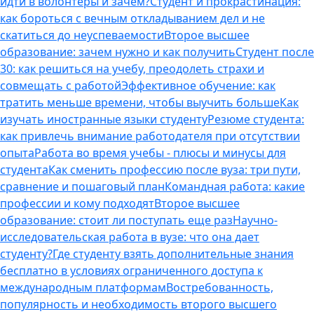
идти в волонтеры и зачем?
Студент и прокрастинация:
как бороться с вечным откладыванием дел и не
скатиться до неуспеваемости
Второе высшее
образование: зачем нужно и как получить
Студент после
30: как решиться на учебу, преодолеть страхи и
совмещать с работой
Эффективное обучение: как
тратить меньше времени, чтобы выучить больше
Как
изучать иностранные языки студенту
Резюме студента:
как привлечь внимание работодателя при отсутствии
опыта
Работа во время учебы - плюсы и минусы для
студента
Как сменить профессию после вуза: три пути,
сравнение и пошаговый план
Командная работа: какие
профессии и кому подходят
Второе высшее
образование: стоит ли поступать еще раз
Научно-
исследовательская работа в вузе: что она дает
студенту?
Где студенту взять дополнительные знания
бесплатно в условиях ограниченного доступа к
международным платформам
Востребованность,
популярность и необходимость второго высшего