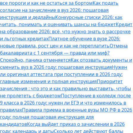
все пороги и как не остаться за бортом
Как подать
согласие на зачисление в вуз 2026: пошаговая
инструкция и дедлайны
Конкурсные списки 2026: как
читать, понимать и оценивать шансы на бюджет
Кредит
на образование 2026: всё, что нужно знать о рассрочке
и льготных кредитах
Платное обучение в вузе 2026:
новые правила, рост цен и как не переплатить
Отмена
бакалавриата с 1 сентября — правда или миф?
Спокойно, паника отменяется
Как отозвать документы и
сменить вуз в 2026 году: пошаговая инструкция
Нужен
ли оригинал аттестата при поступлении в 2026 году:
главные изменения и полная инструкция
Приоритет
зачисления : что это и как правильно выставить, чтобы
не пролететь с бюджетом
Поступление в колледж после
9 класса в 2026 году: нужен ли ЕГЭ и что изменилось в
правилах
Правила приема в военные вузы МО РФ в 2026
году: полная пошаговая инструкция для
кандидатов
Когда выйдет приказ о зачислении в 2026
году: календарь и даты
Сколько лет действуют баллы