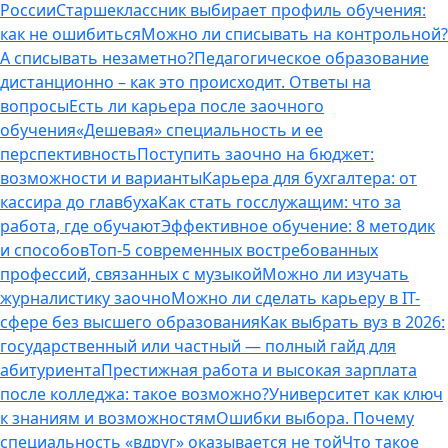
России
Старшеклассник выбирает профиль обучения:
как не ошибиться
Можно ли списывать на контрольной?
А списывать незаметно?
Педагогическое образование
дистанционно – как это происходит. Ответы на
вопросы
Есть ли карьера после заочного
обучения
«Дешевая» специальность и ее
перспективность
Поступить заочно на бюджет:
возможности и варианты
Карьера для бухгалтера: от
кассира до главбуха
Как стать госслужащим: что за
работа, где обучают
Эффективное обучение: 8 методик
и способов
Топ-5 современных востребованных
профессий, связанных с музыкой
Можно ли изучать
журналистику заочно
Можно ли сделать карьеру в IT-
сфере без высшего образования
Как выбрать вуз в 2026:
государственный или частный — полный гайд для
абитуриента
Престижная работа и высокая зарплата
после колледжа: такое возможно?
Университет как ключ
к знаниям и возможностям
Ошибки выбора. Почему
специальность «вдруг» оказывается не той
Что такое