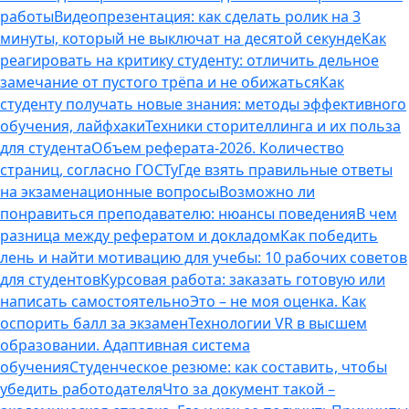
работы
Видеопрезентация: как сделать ролик на 3
минуты, который не выключат на десятой секунде
Как
реагировать на критику студенту: отличить дельное
замечание от пустого трёпа и не обижаться
Как
студенту получать новые знания: методы эффективного
обучения, лайфхаки
Техники сторителлинга и их польза
для студента
Объем реферата-2026. Количество
страниц, согласно ГОСТу
Где взять правильные ответы
на экзаменационные вопросы
Возможно ли
понравиться преподавателю: нюансы поведения
В чем
разница между рефератом и докладом
Как победить
лень и найти мотивацию для учебы: 10 рабочих советов
для студентов
Курсовая работа: заказать готовую или
написать самостоятельно
Это – не моя оценка. Как
оспорить балл за экзамен
Технологии VR в высшем
образовании. Адаптивная система
обучения
Студенческое резюме: как составить, чтобы
убедить работодателя
Что за документ такой –