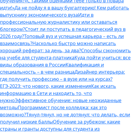
обучения?
«С такими оценками тебе только в повара
идти!»
Да не пойду я в вашу бухгалтерию! Кем работать
выпускнику экономического вуза
Идти в
профессиональную журналистику или оставаться
блогером?
Стоит ли поступать в педагогический вуз в
2026 году?
Топовый вуз и успешная карьера – есть ли
взаимосвязь?
Насколько быстро можно написать
хороший реферат: за день, за два?
Способы сэкономить
на учебе для студента-платника
Куда пойти учиться: все
виды образования в России
Квалификация и
специальность – в чем разница
Дизайнер интерьера:
где получить профессию – в вузе или на курсах?
ЕГЭ-2023: что нового, какие изменения
Как искать
информацию в Сети и находить то, что
нужно
Эффективное обучение: новые неожиданные
методы
Программист после колледжа: как это
возможно?
Тянул-тянул, но не дотянул: что делать, если
получил низкие баллы
Обучение за рубежом: какие
страны и гранты доступны для студента из