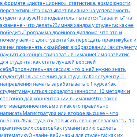
в формате «дистанционно»: статистика, возможности,
перспективы
Что оказывает влияние на успеваемость
студента в вузе
Преподаватель пытается "завалить" на
экзамене - что делать?
Зимняя хандра у студента: как ее
победить
Программа двойного диплома: что это и
почему важно для студента
Как пересдать практику
Как и
зачем применять скрайбинг в образовании
Как студенту
научиться концентрировать внимание
Саморазвитие
для студента: как стать лучшей версией
себя
Дополнительная сессия: что о ней нужно знать
студенту
Польза чтения для студента
Как студенту IT-
направления начать зарабатывать с 1 курса
Как
студенту научиться сосредоточенности: 10 методик и
способов для концентрации внимания
Что такое
мотивационное письмо и как его правильно
написать
Магистратура или второе высшее – что
выбрать?
Как студенту повысить свою успеваемость: 10
практических советов
Как гуманитарию одолеть
математику
Онлайн- вебинары для студента: как их