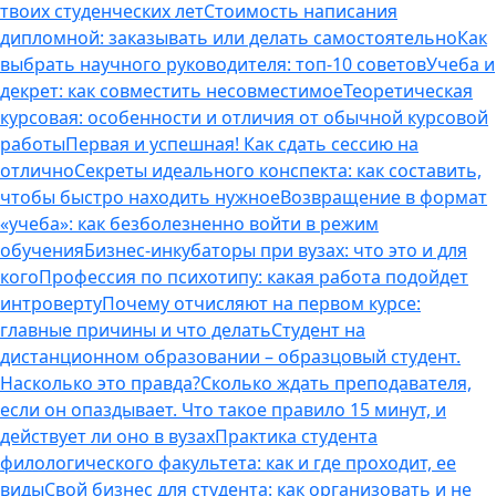
твоих студенческих лет
Стоимость написания
дипломной: заказывать или делать самостоятельно
Как
выбрать научного руководителя: топ-10 советов
Учеба и
декрет: как совместить несовместимое
Теоретическая
курсовая: особенности и отличия от обычной курсовой
работы
Первая и успешная! Как сдать сессию на
отлично
Секреты идеального конспекта: как составить,
чтобы быстро находить нужное
Возвращение в формат
«учеба»: как безболезненно войти в режим
обучения
Бизнес-инкубаторы при вузах: что это и для
кого
Профессия по психотипу: какая работа подойдет
интроверту
Почему отчисляют на первом курсе:
главные причины и что делать
Студент на
дистанционном образовании – образцовый студент.
Насколько это правда?
Сколько ждать преподавателя,
если он опаздывает. Что такое правило 15 минут, и
действует ли оно в вузах
Практика студента
филологического факультета: как и где проходит, ее
виды
Свой бизнес для студента: как организовать и не