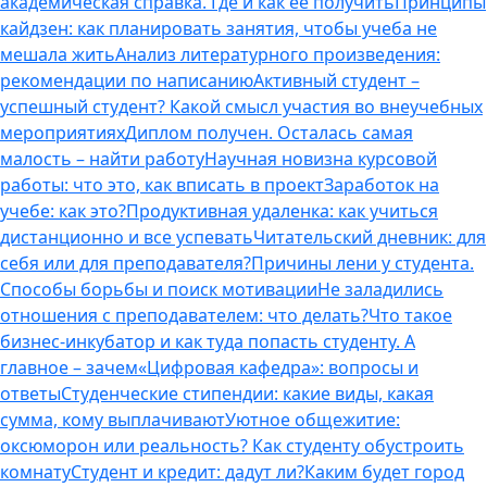
академическая справка. Где и как ее получить
Принципы
кайдзен: как планировать занятия, чтобы учеба не
мешала жить
Анализ литературного произведения:
рекомендации по написанию
Активный студент –
успешный студент? Какой смысл участия во внеучебных
мероприятиях
Диплом получен. Осталась самая
малость – найти работу
Научная новизна курсовой
работы: что это, как вписать в проект
Заработок на
учебе: как это?
Продуктивная удаленка: как учиться
дистанционно и все успевать
Читательский дневник: для
себя или для преподавателя?
Причины лени у студента.
Способы борьбы и поиск мотивации
Не заладились
отношения с преподавателем: что делать?
Что такое
бизнес-инкубатор и как туда попасть студенту. А
главное – зачем
«Цифровая кафедра»: вопросы и
ответы
Студенческие стипендии: какие виды, какая
сумма, кому выплачивают
Уютное общежитие:
оксюморон или реальность? Как студенту обустроить
комнату
Студент и кредит: дадут ли?
Каким будет город