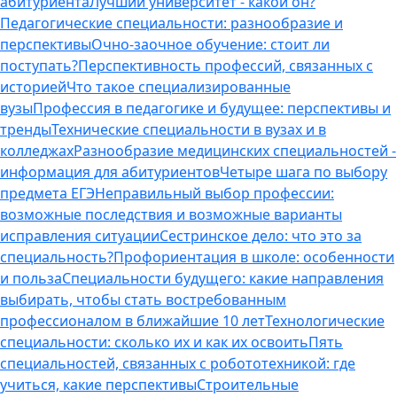
абитуриента
Лучший университет - какой он?
Педагогические специальности: разнообразие и
перспективы
Очно-заочное обучение: стоит ли
поступать?
Перспективность профессий, связанных с
историей
Что такое специализированные
вузы
Профессия в педагогике и будущее: перспективы и
тренды
Технические специальности в вузах и в
колледжах
Разнообразие медицинских специальностей -
информация для абитуриентов
Четыре шага по выбору
предмета ЕГЭ
Неправильный выбор профессии:
возможные последствия и возможные варианты
исправления ситуации
Сестринское дело: что это за
специальность?
Профориентация в школе: особенности
и польза
Специальности будущего: какие направления
выбирать, чтобы стать востребованным
профессионалом в ближайшие 10 лет
Технологические
специальности: сколько их и как их освоить
Пять
специальностей, связанных с робототехникой: где
учиться, какие перспективы
Строительные