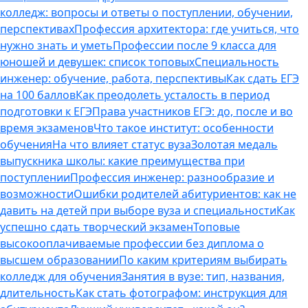
колледж: вопросы и ответы о поступлении, обучении,
перспективах
Профессия архитектора: где учиться, что
нужно знать и уметь
Профессии после 9 класса для
юношей и девушек: список топовых
Специальность
инженер: обучение, работа, перспективы
Как сдать ЕГЭ
на 100 баллов
Как преодолеть усталость в период
подготовки к ЕГЭ
Права участников ЕГЭ: до, после и во
время экзаменов
Что такое институт: особенности
обучения
На что влияет статус вуза
Золотая медаль
выпускника школы: какие преимущества при
поступлении
Профессия инженер: разнообразие и
возможности
Ошибки родителей абитуриентов: как не
давить на детей при выборе вуза и специальности
Как
успешно сдать творческий экзамен
Топовые
высокооплачиваемые профессии без диплома о
высшем образовании
По каким критериям выбирать
колледж для обучения
Занятия в вузе: тип, названия,
длительность
Как стать фотографом: инструкция для