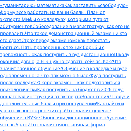
«гуманитарию» математика
Как заставить «свободную»
форму эссе работать на ваши баллы. План от
эксперта.
Мифы о колледжах, которыми пугают
абитуриентов
Собеседование в магистратуру: как его не
провалить
Что такое демонстрационный экзамен и кто
его сдает
Страх перед экзаменом: как перестать
бояться. Пять проверенных техник борьбы с
тревожностью
Как поступить в вуз дистанционно
Школу
окончил давно, а ЕГЭ нужно сдавать сейчас. Как?
Что
значит заочное обучение?
Обучение в колледже и вузе
одновременно: а что, так можно было?
Куда поступить
после колледжа?
Скоро экзамен – как подготовиться
психологически
Как поступить на бюджет в 2026 году:
пошаговая инструкция от эксперта
Волонтерил? Получи
дополнительные баллы при поступлении!
Как найти и
узнать «своего» репетитора
Что значит целевое
обучение в ВУЗе?
Очное или дистанционное обучение:
что выбрать
Что значит очно-заочная форма