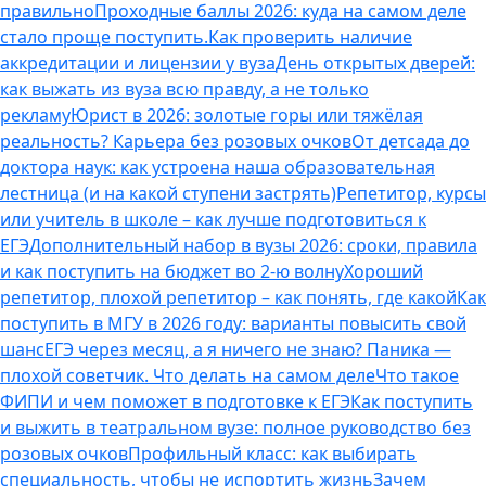
правильно
Проходные баллы 2026: куда на самом деле
стало проще поступить.
Как проверить наличие
аккредитации и лицензии у вуза
День открытых дверей:
как выжать из вуза всю правду, а не только
рекламу
Юрист в 2026: золотые горы или тяжёлая
реальность? Карьера без розовых очков
От детсада до
доктора наук: как устроена наша образовательная
лестница (и на какой ступени застрять)
Репетитор, курсы
или учитель в школе – как лучше подготовиться к
ЕГЭ
Дополнительный набор в вузы 2026: сроки, правила
и как поступить на бюджет во 2‑ю волну
Хороший
репетитор, плохой репетитор – как понять, где какой
Как
поступить в МГУ в 2026 году: варианты повысить свой
шанс
ЕГЭ через месяц, а я ничего не знаю? Паника —
плохой советчик. Что делать на самом деле
Что такое
ФИПИ и чем поможет в подготовке к ЕГЭ
Как поступить
и выжить в театральном вузе: полное руководство без
розовых очков
Профильный класс: как выбирать
специальность, чтобы не испортить жизнь
Зачем