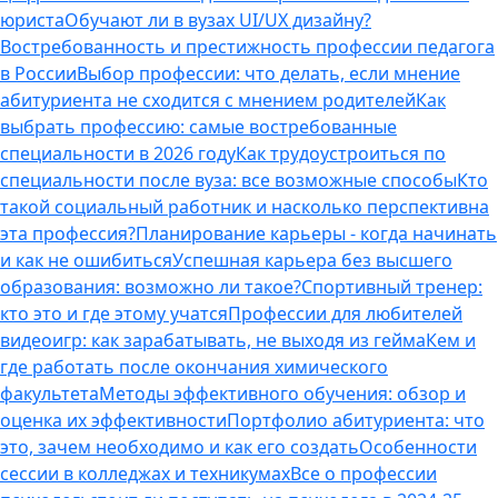
юриста
Обучают ли в вузах UI/UX дизайну?
Востребованность и престижность профессии педагога
в России
Выбор профессии: что делать, если мнение
абитуриента не сходится с мнением родителей
Как
выбрать профессию: самые востребованные
специальности в 2026 году
Как трудоустроиться по
специальности после вуза: все возможные способы
Кто
такой социальный работник и насколько перспективна
эта профессия?
Планирование карьеры - когда начинать
и как не ошибиться
Успешная карьера без высшего
образования: возможно ли такое?
Спортивный тренер:
кто это и где этому учатся
Профессии для любителей
видеоигр: как зарабатывать, не выходя из гейма
Кем и
где работать после окончания химического
факультета
Методы эффективного обучения: обзор и
оценка их эффективности
Портфолио абитуриента: что
это, зачем необходимо и как его создать
Особенности
сессии в колледжах и техникумах
Все о профессии