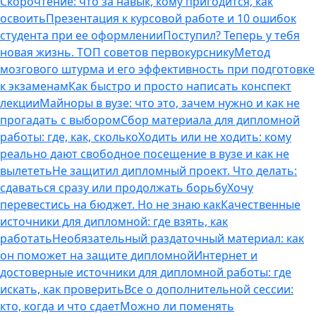
Скорочтение: что за навык, кому пригодится, как
освоить
Презентация к курсовой работе и 10 ошибок
студента при ее оформлении
Поступил? Теперь у тебя
новая жизнь. ТОП советов первокурснику
Метод
мозгового штурма и его эффективность при подготовке
к экзаменам
Как быстро и просто написать конспект
лекции
Майноры в вузе: что это, зачем нужно и как не
прогадать с выбором
Сбор материала для дипломной
работы: где, как, сколько
Ходить или не ходить: кому
реально дают свободное посещение в вузе и как не
вылететь
Не защитил дипломный проект. Что делать:
сдаваться сразу или продолжать борьбу
Хочу
перевестись на бюджет. Но не знаю как
Качественные
источники для дипломной: где взять, как
работать
Необязательный раздаточный материал: как
он поможет на защите дипломной
Интернет и
достоверные источники для дипломной работы: где
искать, как проверить
Все о дополнительной сессии:
кто, когда и что сдает
Можно ли поменять