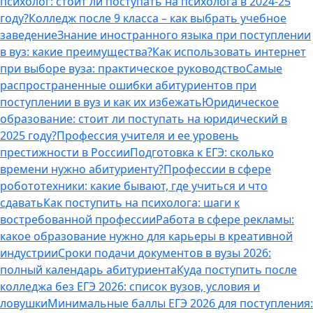
психолог: стоит ли поступать на психолога в 2024-25
году?
Колледж после 9 класса – как выбрать учебное
заведение
Знание иностранного языка при поступлении
в вуз: какие преимущества?
Как использовать интернет
при выборе вуза: практическое руководство
Самые
распространенные ошибки абитуриентов при
поступлении в вуз и как их избежать
Юридическое
образование: стоит ли поступать на юридический в
2025 году?
Профессия учителя и ее уровень
престижности в России
Подготовка к ЕГЭ: сколько
времени нужно абитуриенту?
Профессии в сфере
робототехники: какие бывают, где учиться и что
сдавать
Как поступить на психолога: шаги к
востребованной профессии
Работа в сфере рекламы:
какое образование нужно для карьеры в креативной
индустрии
Сроки подачи документов в вузы 2026:
полный календарь абитуриента
Куда поступить после
колледжа без ЕГЭ 2026: список вузов, условия и
ловушки
Минимальные баллы ЕГЭ 2026 для поступления: