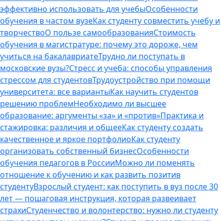
эффективно использовать для учебы
Особенности
обучения в частом вузе
Как студенту совместить учебу и
творчество
О пользе самообразования
Стоимость
обучения в магистратуре: почему это дороже, чем
учиться на бакалавриате
Трудно ли поступать в
московские вузы?
Стресс и учеба: способы управления
стрессом для студентов
Трудоустройство при помощи
университета: все варианты
Как научить студентов
решению проблем
Необходимо ли высшее
образование: аргументы «за» и «против»
Практика и
стажировка: различия и общее
Как студенту создать
качественное и яркое портфолио
Как студенту
организовать собственный бизнес
Особенности
обучения педагогов в России
Можно ли поменять
отношение к обучению и как развить позитив
студенту
Взрослый студент: как поступить в вуз после 30
лет — пошаговая инструкция, которая развеивает
страхи
Студенчество и волонтерство: нужно ли cтуденту