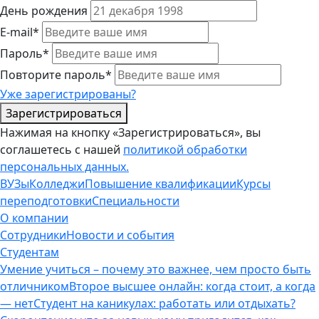
День рождения
E-mail*
Пароль*
Повторите пароль*
Уже зарегистрированы?
Зарегистрироваться
Нажимая на кнопку «Зарегистрироваться», вы
соглашетесь с нашей
политикой обработки
персональных данных.
ВУЗы
Колледжи
Повышение квалификации
Курсы
переподготовки
Специальности
О компании
Сотрудники
Новости и события
Студентам
Умение учиться – почему это важнее, чем просто быть
отличником
Второе высшее онлайн: когда стоит, а когда
— нет
Студент на каникулах: работать или отдыхать?