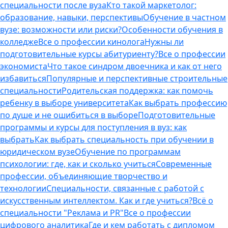
специальности после вуза
Кто такой маркетолог:
образование, навыки, перспективы
Обучение в частном
вузе: возможности или риски?
Особенности обучения в
колледже
Все о профессии кинолога
Нужны ли
подготовительные курсы абитуриенту?
Все о профессии
экономиста
Что такое синдром двоечника и как от него
избавиться
Популярные и перспективные строительные
специальности
Родительская поддержка: как помочь
ребенку в выборе университета
Как выбрать профессию
по душе и не ошибиться в выборе
Подготовительные
программы и курсы для поступления в вуз: как
выбрать
Как выбрать специальность при обучении в
юридическом вузе
Обучение по программам
психологии: где, как и сколько учиться
Современные
профессии, объединяющие творчество и
технологии
Специальности, связанные с работой с
искусственным интеллектом. Как и где учиться?
Всё о
специальности "Реклама и PR"
Все о профессии
цифрового аналитика
Где и кем работать с дипломом