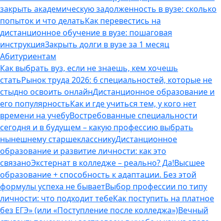
закрыть академическую задолженность в вузе: сколько
попыток и что делать
Как перевестись на
дистанционное обучение в вузе: пошаговая
инструкция
Закрыть долги в вузе за 1 месяц
Абитуриентам
Как выбрать вуз, если не знаешь, кем хочешь
стать
Рынок труда 2026: 6 специальностей, которые не
стыдно освоить онлайн
Дистанционное образование и
его популярность
Как и где учиться тем, у кого нет
времени на учебу
Востребованные специальности
сегодня и в будущем – какую профессию выбрать
нынешнему старшекласснику
Дистанционное
образование и развитие личности: как это
связано
Экстернат в колледже – реально? Да!
Высшее
образование + способность к адаптации. Без этой
формулы успеха не бывает
Выбор профессии по типу
личности: что подходит тебе
Как поступить на платное
без ЕГЭ» (или «Поступление после колледжа»)
Вечный