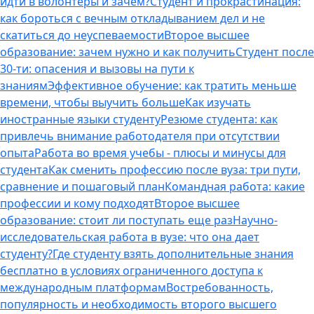
идти в волонтеры и зачем?
Студент и прокрастинация:
как бороться с вечным откладыванием дел и не
скатиться до неуспеваемости
Второе высшее
образование: зачем нужно и как получить
Студент после
30-ти: опасения и вызовы на пути к
знаниям
Эффективное обучение: как тратить меньше
времени, чтобы выучить больше
Как изучать
иностранные языки студенту
Резюме студента: как
привлечь внимание работодателя при отсутствии
опыта
Работа во время учебы - плюсы и минусы для
студента
Как сменить профессию после вуза: три пути,
сравнение и пошаговый план
Командная работа: какие
профессии и кому подходят
Второе высшее
образование: стоит ли поступать еще раз
Научно-
исследовательская работа в вузе: что она дает
студенту?
Где студенту взять дополнительные знания
бесплатно в условиях ограниченного доступа к
международным платформам
Востребованность,
популярность и необходимость второго высшего