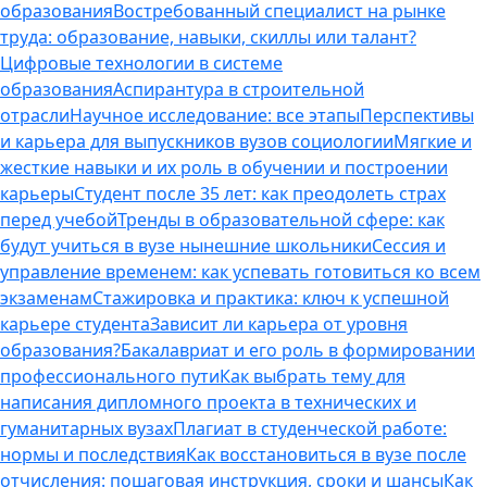
образования
Востребованный специалист на рынке
труда: образование, навыки, скиллы или талант?
Цифровые технологии в системе
образования
Аспирантура в строительной
отрасли
Научное исследование: все этапы
Перспективы
и карьера для выпускников вузов социологии
Мягкие и
жесткие навыки и их роль в обучении и построении
карьеры
Студент после 35 лет: как преодолеть страх
перед учебой
Тренды в образовательной сфере: как
будут учиться в вузе нынешние школьники
Сессия и
управление временем: как успевать готовиться ко всем
экзаменам
Стажировка и практика: ключ к успешной
карьере студента
Зависит ли карьера от уровня
образования?
Бакалавриат и его роль в формировании
профессионального пути
Как выбрать тему для
написания дипломного проекта в технических и
гуманитарных вузах
Плагиат в студенческой работе:
нормы и последствия
Как восстановиться в вузе после
отчисления: пошаговая инструкция, сроки и шансы
Как