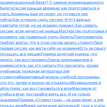
экзаменационный билет? О замене экзаменационного
билета
Сессия раньше времени: как подготовиться и
сдать
Экзамены еще не скоро, но готовься уже
сейчас
Как успешно сдать сессию: 4+3+3 важных
совета
Не готов, но на экзамен пришел. Как сдавать
сессию, если ничего не знаешь
Мастерство подготовки к
экзамену: как правильно учить билеты
Преподаватель
требует взятку. Что в этом случае делать студенту
Твоя
первая сессия: как вести себя на экзамене
Есть ли смысл
посещать все лекции
Утеряна зачетная книжка: что
делать, как восстановить
Смена преподавателя в
университете: как это сделать
Что прочитать, кроме
учебников: полезная литература для
студентов
Вариативный модуль учебной программы:
что это, зачем и можно ли отказаться
Возвращение в
alma mater: как восстановиться в вузе
Максимум от
учебы в вузе: постарайся взять все. И не только
знаниями
Премия «Студент года» – не ради денег, а для
пользы дела
Время написания дипломной: срок и этапы