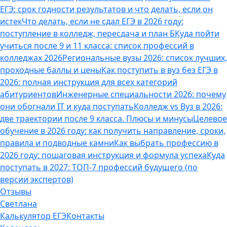
ЕГЭ: срок годности результатов и что делать, если он
истек
Что делать, если не сдал ЕГЭ в 2026 году:
поступление в колледж, пересдача и план Б
Куда пойти
учиться после 9 и 11 класса: список профессий в
колледжах 2026
Региональные вузы 2026: список лучших,
проходные баллы и цены
Как поступить в вуз без ЕГЭ в
2026: полная инструкция для всех категорий
абитуриентов
Инженерные специальности 2026: почему
они обогнали IT и куда поступать
Колледж vs Вуз в 2026:
две траектории после 9 класса. Плюсы и минусы
Целевое
обучение в 2026 году: как получить направление, сроки,
правила и подводные камни
Как выбрать профессию в
2026 году: пошаговая инструкция и формула успеха
Куда
поступать в 2027: ТОП-7 профессий будущего (по
версии экспертов)
Отзывы
Светлана
Калькулятор ЕГЭ
Контакты