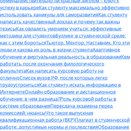
обмена
Действительно ли красный диплом – ключ к
успеху в карьере
Как студенту максимально эффективно
использовать каникулы для саморазвития
Как студенту
написать качественный доклад и почему так важны
тезисы
Как овладеть умением учиться: эффективные
методики для студентов
Буллинг в студенческой среде:
как с этим бороться
Тьютор. Ментор. Наставник. Кто эти
люди и какова их роль в жизни студента
Адаптивное
обучение и виртуальная реальность в образовании
Кем
работать после окончания филологического
факультета
Как написать курсовую работу на
отлично
Список вузов РФ, после которых легко
трудоустроиться
Как студенту искать информацию в
Интернете
Онлайн-образование и дистанционное
обучение: в чем разница?
Роль курсовой работы в
системе образования
Пересдача экзамена перед
комиссией: нюансы
Что такое выпускная
квалификационная работа (ВКР)
Плагиат в студенческой
работе: допустимые нормы и последствия
Образование