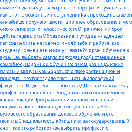
студент: почему мы застреваем в учебе и как из этого
выйти
Когда введут электронное портфолио ученика и
как оно поможет при поступлении
Как проходит экзамен
онлайн
Где получают дистанционное образование и чем
оно отличается от классического
Ограничен ли срок
действия диплома
Образование и уход за младенцем:
как совместить несовместимое
Учеба и работа: как
студенту совмещать и все успевать?
Формы обучения в
вузе. Как выбрать самую подходящую
Дистанционное,
семейное, надомное обучение: в чем разница, какие
плюсы и минусы
Как бороться с прокрастинацией и
победить ее
Угораздило закончить философский
факультет. И где теперь работать?
ДПО: разница между
профессиональной переподготовкой и повышением
квалификации
Программист и диплом: можно ли
получить востребованную специальность без
вузовского образования
Целевое обучение и его
нюансы
Специальность айтишника за государственный
счет: как это работает
Как выбрать профессию