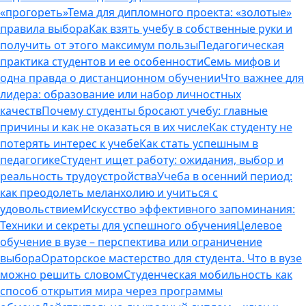
«прогореть»
Тема для дипломного проекта: «золотые»
правила выбора
Как взять учебу в собственные руки и
получить от этого максимум пользы
Педагогическая
практика студентов и ее особенности
Семь мифов и
одна правда о дистанционном обучении
Что важнее для
лидера: образование или набор личностных
качеств
Почему студенты бросают учебу: главные
причины и как не оказаться в их числе
Как студенту не
потерять интерес к учебе
Как стать успешным в
педагогике
Студент ищет работу: ожидания, выбор и
реальность трудоустройства
Учеба в осенний период:
как преодолеть меланхолию и учиться с
удовольствием
Искусство эффективного запоминания:
Техники и секреты для успешного обучения
Целевое
обучение в вузе – перспектива или ограничение
выбора
Ораторское мастерство для студента. Что в вузе
можно решить словом
Студенческая мобильность как
способ открытия мира через программы