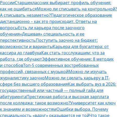
России
Старшеклассник выбирает профиль обучения:
как не ошибиться
Можно ли списывать на контрольной?
А списывать незаметно?
Педагогическое образование
дистанционно – как это происходит. Ответы на
вопросы
Есть ли карьера после заочного
обучения
«Дешевая» специальность и ее
перспективность
Поступить заочно на бюджет:
возможности и варианты
Карьера для бухгалтера: от
кассира до главбуха
Как стать госслужащим: что за
работа, где обучают
Эффективное обучение: 8 методик
и способов
Топ-5 современных востребованных
профессий, связанных с музыкой
Можно ли изучать
журналистику заочно
Можно ли сделать карьеру в IT-
сфере без высшего образования
Как выбрать вуз в 2026:
государственный или частный — полный гайд для
абитуриента
Престижная работа и высокая зарплата
после колледжа: такое возможно?
Университет как ключ
к знаниям и возможностям
Ошибки выбора. Почему
специальность «вдруг» оказывается не той
Что такое