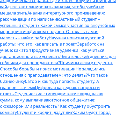
академическая справка. Где и как ее получить
Принципы
кайдзен: как планировать занятия, чтобы учеба не
мешала жить
Анализ литературного произведения:
рекомендации по написанию
Активный студент –
успешный студент? Какой смысл участия во внеучебных
мероприятиях
Диплом получен. Осталась самая
малость – найти работу
Научная новизна курсовой
работы: что это, как вписать в проект
Заработок на
учебе: как это?
Продуктивная удаленка: как учиться
дистанционно и все успевать
Читательский дневник: для
себя или для преподавателя?
Причины лени у студента.
Способы борьбы и поиск мотивации
Не заладились
отношения с преподавателем: что делать?
Что такое
бизнес-инкубатор и как туда попасть студенту. А
главное – зачем
«Цифровая кафедра»: вопросы и
ответы
Студенческие стипендии: какие виды, какая
сумма, кому выплачивают
Уютное общежитие:
оксюморон или реальность? Как студенту обустроить
комнату
Студент и кредит: дадут ли?
Каким будет город