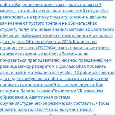
работы
Видеопрезентация: как сделать ролик на 3
минуты, который не выключат на десятой секунде
Как
реагировать на критику студенту: отличить дельное
замечание от пустого трёпа и не обижаться
Как
студенту получать новые знания: методы эффективного
обучения, лайфхаки
Техники сторителлинга и их польза
для студента
Объем реферата-2026. Количество
страниц, согласно ГОСТу
Где взять правильные ответы
на экзаменационные вопросы
Возможно ли
понравиться преподавателю: нюансы поведения
В чем
разница между рефератом и докладом
Как победить
лень и найти мотивацию для учебы: 10 рабочих советов
для студентов
Курсовая работа: заказать готовую или
написать самостоятельно
Это – не моя оценка. Как
оспорить балл за экзамен
Технологии VR в высшем
образовании. Адаптивная система
обучения
Студенческое резюме: как составить, чтобы
убедить работодателя
Что за документ такой –