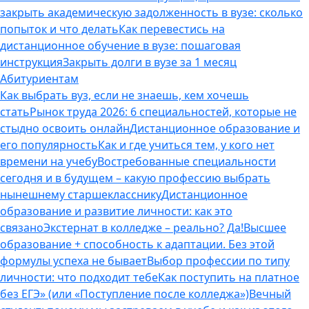
закрыть академическую задолженность в вузе: сколько
попыток и что делать
Как перевестись на
дистанционное обучение в вузе: пошаговая
инструкция
Закрыть долги в вузе за 1 месяц
Абитуриентам
Как выбрать вуз, если не знаешь, кем хочешь
стать
Рынок труда 2026: 6 специальностей, которые не
стыдно освоить онлайн
Дистанционное образование и
его популярность
Как и где учиться тем, у кого нет
времени на учебу
Востребованные специальности
сегодня и в будущем – какую профессию выбрать
нынешнему старшекласснику
Дистанционное
образование и развитие личности: как это
связано
Экстернат в колледже – реально? Да!
Высшее
образование + способность к адаптации. Без этой
формулы успеха не бывает
Выбор профессии по типу
личности: что подходит тебе
Как поступить на платное
без ЕГЭ» (или «Поступление после колледжа»)
Вечный