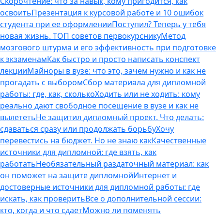
Скорочтение: что за навык, кому пригодится, как
освоить
Презентация к курсовой работе и 10 ошибок
студента при ее оформлении
Поступил? Теперь у тебя
новая жизнь. ТОП советов первокурснику
Метод
мозгового штурма и его эффективность при подготовке
к экзаменам
Как быстро и просто написать конспект
лекции
Майноры в вузе: что это, зачем нужно и как не
прогадать с выбором
Сбор материала для дипломной
работы: где, как, сколько
Ходить или не ходить: кому
реально дают свободное посещение в вузе и как не
вылететь
Не защитил дипломный проект. Что делать:
сдаваться сразу или продолжать борьбу
Хочу
перевестись на бюджет. Но не знаю как
Качественные
источники для дипломной: где взять, как
работать
Необязательный раздаточный материал: как
он поможет на защите дипломной
Интернет и
достоверные источники для дипломной работы: где
искать, как проверить
Все о дополнительной сессии:
кто, когда и что сдает
Можно ли поменять