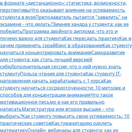
в формате «дистанционно»: статистика, возможности,
перспективы
Что оказывает влияние на успеваемость
студента в вузе
Преподаватель пытается "завалить" на
экзамене - что делать?
Зимняя хандра у студента: как ее
победить
Программа двойного диплома: что это и
почему важно для студента
Как пересдать практику
Как и
зачем применять скрайбинг в образовании
Как студенту
научиться концентрировать внимание
Саморазвитие
для студента: как стать лучшей версией
себя
Дополнительная сессия: что о ней нужно знать
студенту
Польза чтения для студента
Как студенту IT-
направления начать зарабатывать с 1 курса
Как
студенту научиться сосредоточенности: 10 методик и
способов для концентрации внимания
Что такое
мотивационное письмо и как его правильно
написать
Магистратура или второе высшее – что
выбрать?
Как студенту повысить свою успеваемость: 10
практических советов
Как гуманитарию одолеть
математику
Онлайн- вебинары для студента: как их