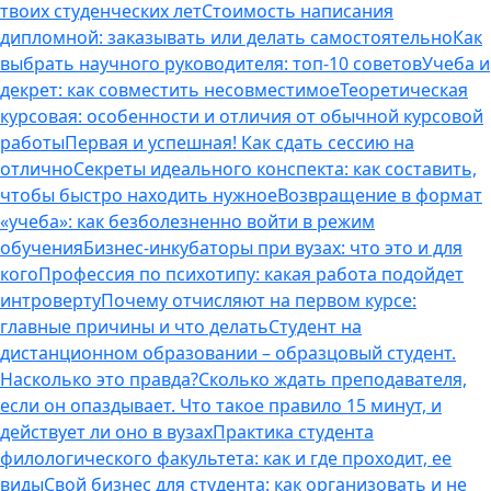
твоих студенческих лет
Стоимость написания
дипломной: заказывать или делать самостоятельно
Как
выбрать научного руководителя: топ-10 советов
Учеба и
декрет: как совместить несовместимое
Теоретическая
курсовая: особенности и отличия от обычной курсовой
работы
Первая и успешная! Как сдать сессию на
отлично
Секреты идеального конспекта: как составить,
чтобы быстро находить нужное
Возвращение в формат
«учеба»: как безболезненно войти в режим
обучения
Бизнес-инкубаторы при вузах: что это и для
кого
Профессия по психотипу: какая работа подойдет
интроверту
Почему отчисляют на первом курсе:
главные причины и что делать
Студент на
дистанционном образовании – образцовый студент.
Насколько это правда?
Сколько ждать преподавателя,
если он опаздывает. Что такое правило 15 минут, и
действует ли оно в вузах
Практика студента
филологического факультета: как и где проходит, ее
виды
Свой бизнес для студента: как организовать и не