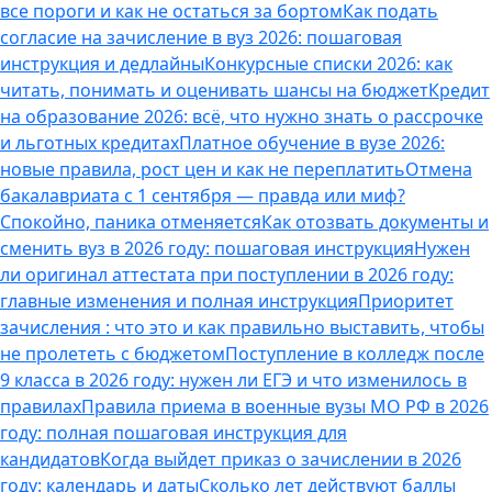
все пороги и как не остаться за бортом
Как подать
согласие на зачисление в вуз 2026: пошаговая
инструкция и дедлайны
Конкурсные списки 2026: как
читать, понимать и оценивать шансы на бюджет
Кредит
на образование 2026: всё, что нужно знать о рассрочке
и льготных кредитах
Платное обучение в вузе 2026:
новые правила, рост цен и как не переплатить
Отмена
бакалавриата с 1 сентября — правда или миф?
Спокойно, паника отменяется
Как отозвать документы и
сменить вуз в 2026 году: пошаговая инструкция
Нужен
ли оригинал аттестата при поступлении в 2026 году:
главные изменения и полная инструкция
Приоритет
зачисления : что это и как правильно выставить, чтобы
не пролететь с бюджетом
Поступление в колледж после
9 класса в 2026 году: нужен ли ЕГЭ и что изменилось в
правилах
Правила приема в военные вузы МО РФ в 2026
году: полная пошаговая инструкция для
кандидатов
Когда выйдет приказ о зачислении в 2026
году: календарь и даты
Сколько лет действуют баллы