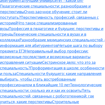
абитуриента
Лучший университет - какой он?
Педагогические специальности: разнообразие и
перспективы
Очно-заочное обучение: стоит ли
поступать?
Перспективность профессий, связанных с
историей
Что такое специализированные
вузы
Профессия в педагогике и будущее: перспективы и
тренды
Технические специальности в вузах и в
колледжах
Разнообразие медицинских специальностей -
информация для абитуриентов
Четыре шага по выбору
предмета ЕГЭ
Неправильный выбор профессии:
возможные последствия и возможные варианты
исправления ситуации
Сестринское дело: что это за
специальность?
Профориентация в школе: особенности
и польза
Специальности будущего: какие направления
выбирать, чтобы стать востребованным
профессионалом в ближайшие 10 лет
Технологические
специальности: сколько их и как их освоить
Пять
специальностей, связанных с робототехникой: где
учиться, какие перспективы
Строительные