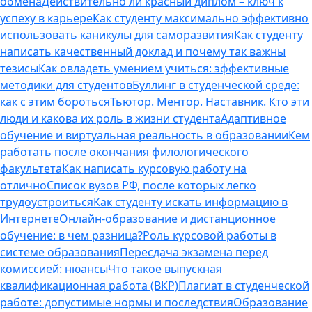
обмена
Действительно ли красный диплом – ключ к
успеху в карьере
Как студенту максимально эффективно
использовать каникулы для саморазвития
Как студенту
написать качественный доклад и почему так важны
тезисы
Как овладеть умением учиться: эффективные
методики для студентов
Буллинг в студенческой среде:
как с этим бороться
Тьютор. Ментор. Наставник. Кто эти
люди и какова их роль в жизни студента
Адаптивное
обучение и виртуальная реальность в образовании
Кем
работать после окончания филологического
факультета
Как написать курсовую работу на
отлично
Список вузов РФ, после которых легко
трудоустроиться
Как студенту искать информацию в
Интернете
Онлайн-образование и дистанционное
обучение: в чем разница?
Роль курсовой работы в
системе образования
Пересдача экзамена перед
комиссией: нюансы
Что такое выпускная
квалификационная работа (ВКР)
Плагиат в студенческой
работе: допустимые нормы и последствия
Образование