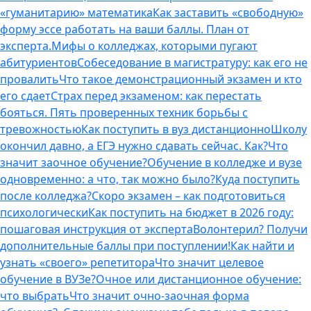
«гуманитарию» математика
Как заставить «свободную»
форму эссе работать на ваши баллы. План от
эксперта.
Мифы о колледжах, которыми пугают
абитуриентов
Собеседование в магистратуру: как его не
провалить
Что такое демонстрационный экзамен и кто
его сдает
Страх перед экзаменом: как перестать
бояться. Пять проверенных техник борьбы с
тревожностью
Как поступить в вуз дистанционно
Школу
окончил давно, а ЕГЭ нужно сдавать сейчас. Как?
Что
значит заочное обучение?
Обучение в колледже и вузе
одновременно: а что, так можно было?
Куда поступить
после колледжа?
Скоро экзамен – как подготовиться
психологически
Как поступить на бюджет в 2026 году:
пошаговая инструкция от эксперта
Волонтерил? Получи
дополнительные баллы при поступлении!
Как найти и
узнать «своего» репетитора
Что значит целевое
обучение в ВУЗе?
Очное или дистанционное обучение:
что выбрать
Что значит очно-заочная форма