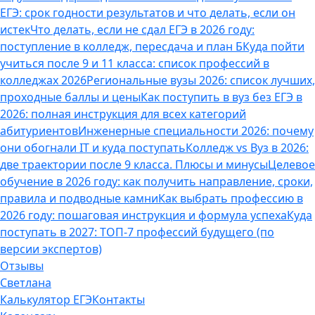
ЕГЭ: срок годности результатов и что делать, если он
истек
Что делать, если не сдал ЕГЭ в 2026 году:
поступление в колледж, пересдача и план Б
Куда пойти
учиться после 9 и 11 класса: список профессий в
колледжах 2026
Региональные вузы 2026: список лучших,
проходные баллы и цены
Как поступить в вуз без ЕГЭ в
2026: полная инструкция для всех категорий
абитуриентов
Инженерные специальности 2026: почему
они обогнали IT и куда поступать
Колледж vs Вуз в 2026:
две траектории после 9 класса. Плюсы и минусы
Целевое
обучение в 2026 году: как получить направление, сроки,
правила и подводные камни
Как выбрать профессию в
2026 году: пошаговая инструкция и формула успеха
Куда
поступать в 2027: ТОП-7 профессий будущего (по
версии экспертов)
Отзывы
Светлана
Калькулятор ЕГЭ
Контакты