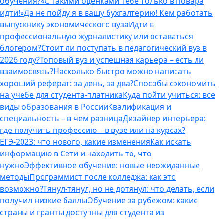
обучения?
«С такими оценками тебе только в повара
идти!»
Да не пойду я в вашу бухгалтерию! Кем работать
выпускнику экономического вуза
Идти в
профессиональную журналистику или оставаться
блогером?
Стоит ли поступать в педагогический вуз в
2026 году?
Топовый вуз и успешная карьера – есть ли
взаимосвязь?
Насколько быстро можно написать
хороший реферат: за день, за два?
Способы сэкономить
на учебе для студента-платника
Куда пойти учиться: все
виды образования в России
Квалификация и
специальность – в чем разница
Дизайнер интерьера:
где получить профессию – в вузе или на курсах?
ЕГЭ-2023: что нового, какие изменения
Как искать
информацию в Сети и находить то, что
нужно
Эффективное обучение: новые неожиданные
методы
Программист после колледжа: как это
возможно?
Тянул-тянул, но не дотянул: что делать, если
получил низкие баллы
Обучение за рубежом: какие
страны и гранты доступны для студента из