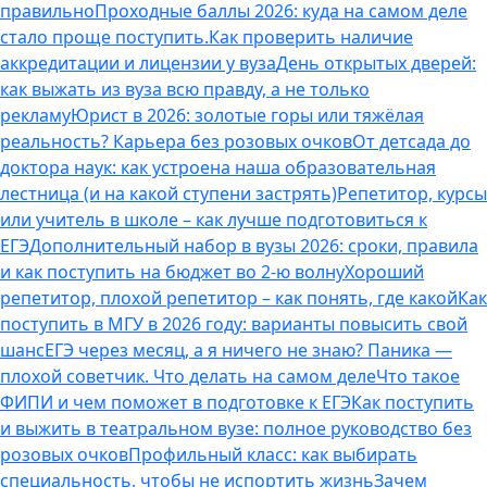
правильно
Проходные баллы 2026: куда на самом деле
стало проще поступить.
Как проверить наличие
аккредитации и лицензии у вуза
День открытых дверей:
как выжать из вуза всю правду, а не только
рекламу
Юрист в 2026: золотые горы или тяжёлая
реальность? Карьера без розовых очков
От детсада до
доктора наук: как устроена наша образовательная
лестница (и на какой ступени застрять)
Репетитор, курсы
или учитель в школе – как лучше подготовиться к
ЕГЭ
Дополнительный набор в вузы 2026: сроки, правила
и как поступить на бюджет во 2‑ю волну
Хороший
репетитор, плохой репетитор – как понять, где какой
Как
поступить в МГУ в 2026 году: варианты повысить свой
шанс
ЕГЭ через месяц, а я ничего не знаю? Паника —
плохой советчик. Что делать на самом деле
Что такое
ФИПИ и чем поможет в подготовке к ЕГЭ
Как поступить
и выжить в театральном вузе: полное руководство без
розовых очков
Профильный класс: как выбирать
специальность, чтобы не испортить жизнь
Зачем