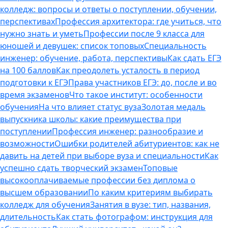
колледж: вопросы и ответы о поступлении, обучении,
перспективах
Профессия архитектора: где учиться, что
нужно знать и уметь
Профессии после 9 класса для
юношей и девушек: список топовых
Специальность
инженер: обучение, работа, перспективы
Как сдать ЕГЭ
на 100 баллов
Как преодолеть усталость в период
подготовки к ЕГЭ
Права участников ЕГЭ: до, после и во
время экзаменов
Что такое институт: особенности
обучения
На что влияет статус вуза
Золотая медаль
выпускника школы: какие преимущества при
поступлении
Профессия инженер: разнообразие и
возможности
Ошибки родителей абитуриентов: как не
давить на детей при выборе вуза и специальности
Как
успешно сдать творческий экзамен
Топовые
высокооплачиваемые профессии без диплома о
высшем образовании
По каким критериям выбирать
колледж для обучения
Занятия в вузе: тип, названия,
длительность
Как стать фотографом: инструкция для