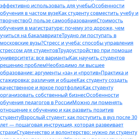
эффективно использовать для учебы
Особенности
обучения в частом вузе
Как студенту совместить учебу и
творчество
О пользе самообразования
Стоимость
обучения в магистратуре: почему это дороже, чем
учиться на бакалавриате
Трудно ли поступать в
московские вузы?
Стресс и учеба: способы управления
стрессом для студентов
Трудоустройство при помощи
университета: все варианты
Как научить студентов
решению проблем
Необходимо ли высшее
образование: аргументы «за» и «против»
Практика и
стажировка: различия и общее
Как студенту создать
качественное и яркое портфолио
Как студенту
организовать собственный бизнес
Особенности
обучения педагогов в России
Можно ли поменять
отношение к обучению и как развить позитив
студенту
Взрослый студент: как поступить в вуз после 30
лет — пошаговая инструкция, которая развеивает
страхи
Студенчество и волонтерство: нужно ли cтуденту