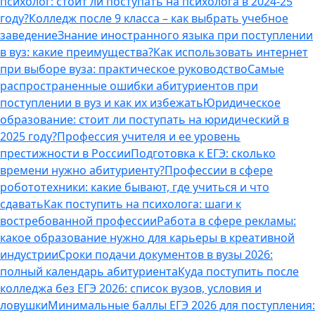
психолог: стоит ли поступать на психолога в 2024-25
году?
Колледж после 9 класса – как выбрать учебное
заведение
Знание иностранного языка при поступлении
в вуз: какие преимущества?
Как использовать интернет
при выборе вуза: практическое руководство
Самые
распространенные ошибки абитуриентов при
поступлении в вуз и как их избежать
Юридическое
образование: стоит ли поступать на юридический в
2025 году?
Профессия учителя и ее уровень
престижности в России
Подготовка к ЕГЭ: сколько
времени нужно абитуриенту?
Профессии в сфере
робототехники: какие бывают, где учиться и что
сдавать
Как поступить на психолога: шаги к
востребованной профессии
Работа в сфере рекламы:
какое образование нужно для карьеры в креативной
индустрии
Сроки подачи документов в вузы 2026:
полный календарь абитуриента
Куда поступить после
колледжа без ЕГЭ 2026: список вузов, условия и
ловушки
Минимальные баллы ЕГЭ 2026 для поступления: