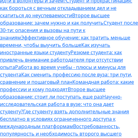
идти в волонтеры и зачем?
Студент и прокрастинация:
как бороться с вечным откладыванием дел и не
скатиться до неуспеваемости
Второе высшее
образование: зачем нужно и как получить
Студент после
30-ти: опасения и вызовы на пути к
знаниям
Эффективное обучение: как тратить меньше
времени, чтобы выучить больше
Как изучать
иностранные языки студенту
Резюме студента: как
привлечь внимание работодателя при отсутствии
опыта
Работа во время учебы - плюсы и минусы для
студента
Как сменить профессию после вуза: три пути,
сравнение и пошаговый план
Командная работа: какие
профессии и кому подходят
Второе высшее
образование: стоит ли поступать еще раз
Научно-
исследовательская работа в вузе: что она дает
студенту?
Где студенту взять дополнительные знания
бесплатно в условиях ограниченного доступа к
международным платформам
Востребованность,
популярность и необходимость второго высшего