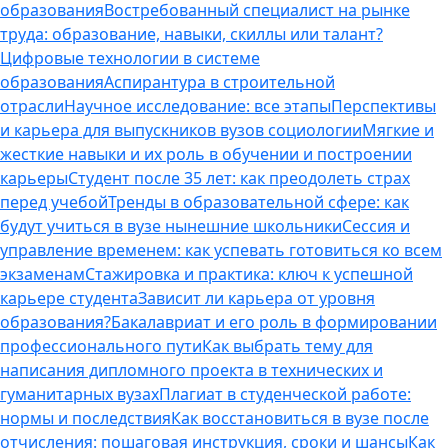
образования
Востребованный специалист на рынке
труда: образование, навыки, скиллы или талант?
Цифровые технологии в системе
образования
Аспирантура в строительной
отрасли
Научное исследование: все этапы
Перспективы
и карьера для выпускников вузов социологии
Мягкие и
жесткие навыки и их роль в обучении и построении
карьеры
Студент после 35 лет: как преодолеть страх
перед учебой
Тренды в образовательной сфере: как
будут учиться в вузе нынешние школьники
Сессия и
управление временем: как успевать готовиться ко всем
экзаменам
Стажировка и практика: ключ к успешной
карьере студента
Зависит ли карьера от уровня
образования?
Бакалавриат и его роль в формировании
профессионального пути
Как выбрать тему для
написания дипломного проекта в технических и
гуманитарных вузах
Плагиат в студенческой работе:
нормы и последствия
Как восстановиться в вузе после
отчисления: пошаговая инструкция, сроки и шансы
Как