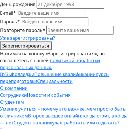
День рождения
E-mail*
Пароль*
Повторите пароль*
Уже зарегистрированы?
Зарегистрироваться
Нажимая на кнопку «Зарегистрироваться», вы
соглашетесь с нашей
политикой обработки
персональных данных.
ВУЗы
Колледжи
Повышение квалификации
Курсы
переподготовки
Специальности
О компании
Сотрудники
Новости и события
Студентам
Умение учиться – почему это важнее, чем просто быть
отличником
Второе высшее онлайн: когда стоит, а когда
— нет
Студент на каникулах: работать или отдыхать?