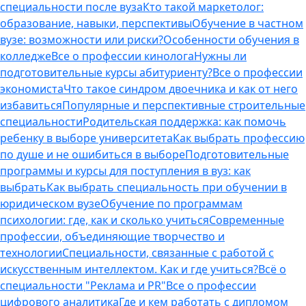
специальности после вуза
Кто такой маркетолог:
образование, навыки, перспективы
Обучение в частном
вузе: возможности или риски?
Особенности обучения в
колледже
Все о профессии кинолога
Нужны ли
подготовительные курсы абитуриенту?
Все о профессии
экономиста
Что такое синдром двоечника и как от него
избавиться
Популярные и перспективные строительные
специальности
Родительская поддержка: как помочь
ребенку в выборе университета
Как выбрать профессию
по душе и не ошибиться в выборе
Подготовительные
программы и курсы для поступления в вуз: как
выбрать
Как выбрать специальность при обучении в
юридическом вузе
Обучение по программам
психологии: где, как и сколько учиться
Современные
профессии, объединяющие творчество и
технологии
Специальности, связанные с работой с
искусственным интеллектом. Как и где учиться?
Всё о
специальности "Реклама и PR"
Все о профессии
цифрового аналитика
Где и кем работать с дипломом