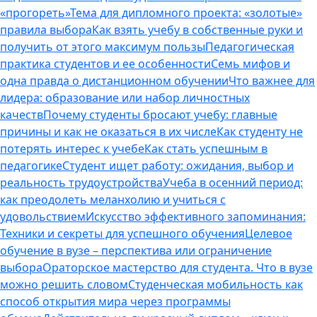
«прогореть»
Тема для дипломного проекта: «золотые»
правила выбора
Как взять учебу в собственные руки и
получить от этого максимум пользы
Педагогическая
практика студентов и ее особенности
Семь мифов и
одна правда о дистанционном обучении
Что важнее для
лидера: образование или набор личностных
качеств
Почему студенты бросают учебу: главные
причины и как не оказаться в их числе
Как студенту не
потерять интерес к учебе
Как стать успешным в
педагогике
Студент ищет работу: ожидания, выбор и
реальность трудоустройства
Учеба в осенний период:
как преодолеть меланхолию и учиться с
удовольствием
Искусство эффективного запоминания:
Техники и секреты для успешного обучения
Целевое
обучение в вузе – перспектива или ограничение
выбора
Ораторское мастерство для студента. Что в вузе
можно решить словом
Студенческая мобильность как
способ открытия мира через программы