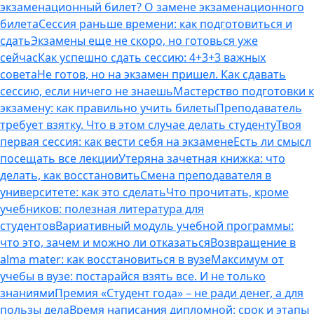
экзаменационный билет? О замене экзаменационного
билета
Сессия раньше времени: как подготовиться и
сдать
Экзамены еще не скоро, но готовься уже
сейчас
Как успешно сдать сессию: 4+3+3 важных
совета
Не готов, но на экзамен пришел. Как сдавать
сессию, если ничего не знаешь
Мастерство подготовки к
экзамену: как правильно учить билеты
Преподаватель
требует взятку. Что в этом случае делать студенту
Твоя
первая сессия: как вести себя на экзамене
Есть ли смысл
посещать все лекции
Утеряна зачетная книжка: что
делать, как восстановить
Смена преподавателя в
университете: как это сделать
Что прочитать, кроме
учебников: полезная литература для
студентов
Вариативный модуль учебной программы:
что это, зачем и можно ли отказаться
Возвращение в
alma mater: как восстановиться в вузе
Максимум от
учебы в вузе: постарайся взять все. И не только
знаниями
Премия «Студент года» – не ради денег, а для
пользы дела
Время написания дипломной: срок и этапы