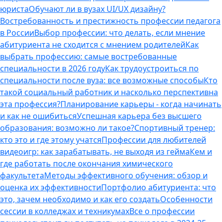
юриста
Обучают ли в вузах UI/UX дизайну?
Востребованность и престижность профессии педагога
в России
Выбор профессии: что делать, если мнение
абитуриента не сходится с мнением родителей
Как
выбрать профессию: самые востребованные
специальности в 2026 году
Как трудоустроиться по
специальности после вуза: все возможные способы
Кто
такой социальный работник и насколько перспективна
эта профессия?
Планирование карьеры - когда начинать
и как не ошибиться
Успешная карьера без высшего
образования: возможно ли такое?
Спортивный тренер:
кто это и где этому учатся
Профессии для любителей
видеоигр: как зарабатывать, не выходя из гейма
Кем и
где работать после окончания химического
факультета
Методы эффективного обучения: обзор и
оценка их эффективности
Портфолио абитуриента: что
это, зачем необходимо и как его создать
Особенности
сессии в колледжах и техникумах
Все о профессии