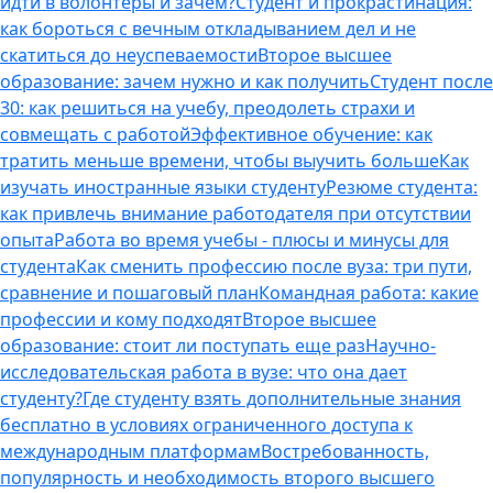
идти в волонтеры и зачем?
Студент и прокрастинация:
как бороться с вечным откладыванием дел и не
скатиться до неуспеваемости
Второе высшее
образование: зачем нужно и как получить
Студент после
30: как решиться на учебу, преодолеть страхи и
совмещать с работой
Эффективное обучение: как
тратить меньше времени, чтобы выучить больше
Как
изучать иностранные языки студенту
Резюме студента:
как привлечь внимание работодателя при отсутствии
опыта
Работа во время учебы - плюсы и минусы для
студента
Как сменить профессию после вуза: три пути,
сравнение и пошаговый план
Командная работа: какие
профессии и кому подходят
Второе высшее
образование: стоит ли поступать еще раз
Научно-
исследовательская работа в вузе: что она дает
студенту?
Где студенту взять дополнительные знания
бесплатно в условиях ограниченного доступа к
международным платформам
Востребованность,
популярность и необходимость второго высшего