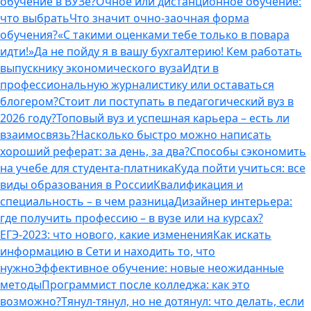
обучение в ВУЗе?
Очное или дистанционное обучение:
что выбрать
Что значит очно-заочная форма
обучения?
«С такими оценками тебе только в повара
идти!»
Да не пойду я в вашу бухгалтерию! Кем работать
выпускнику экономического вуза
Идти в
профессиональную журналистику или оставаться
блогером?
Стоит ли поступать в педагогический вуз в
2026 году?
Топовый вуз и успешная карьера – есть ли
взаимосвязь?
Насколько быстро можно написать
хороший реферат: за день, за два?
Способы сэкономить
на учебе для студента-платника
Куда пойти учиться: все
виды образования в России
Квалификация и
специальность – в чем разница
Дизайнер интерьера:
где получить профессию – в вузе или на курсах?
ЕГЭ-2023: что нового, какие изменения
Как искать
информацию в Сети и находить то, что
нужно
Эффективное обучение: новые неожиданные
методы
Программист после колледжа: как это
возможно?
Тянул-тянул, но не дотянул: что делать, если