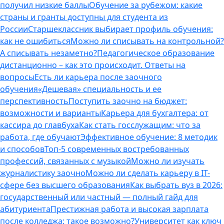
получил низкие баллы
Обучение за рубежом: какие
страны и гранты доступны для студента из
России
Старшеклассник выбирает профиль обучения:
как не ошибиться
Можно ли списывать на контрольной?
А списывать незаметно?
Педагогическое образование
дистанционно – как это происходит. Ответы на
вопросы
Есть ли карьера после заочного
обучения
«Дешевая» специальность и ее
перспективность
Поступить заочно на бюджет:
возможности и варианты
Карьера для бухгалтера: от
кассира до главбуха
Как стать госслужащим: что за
работа, где обучают
Эффективное обучение: 8 методик
и способов
Топ-5 современных востребованных
профессий, связанных с музыкой
Можно ли изучать
журналистику заочно
Можно ли сделать карьеру в IT-
сфере без высшего образования
Как выбрать вуз в 2026:
государственный или частный — полный гайд для
абитуриента
Престижная работа и высокая зарплата
после колледжа: такое возможно?
Университет как ключ