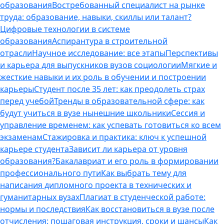
образования
Востребованный специалист на рынке
труда: образование, навыки, скиллы или талант?
Цифровые технологии в системе
образования
Аспирантура в строительной
отрасли
Научное исследование: все этапы
Перспективы
и карьера для выпускников вузов социологии
Мягкие и
жесткие навыки и их роль в обучении и построении
карьеры
Студент после 35 лет: как преодолеть страх
перед учебой
Тренды в образовательной сфере: как
будут учиться в вузе нынешние школьники
Сессия и
управление временем: как успевать готовиться ко всем
экзаменам
Стажировка и практика: ключ к успешной
карьере студента
Зависит ли карьера от уровня
образования?
Бакалавриат и его роль в формировании
профессионального пути
Как выбрать тему для
написания дипломного проекта в технических и
гуманитарных вузах
Плагиат в студенческой работе:
нормы и последствия
Как восстановиться в вузе после
отчисления: пошаговая инструкция, сроки и шансы
Как