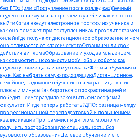
личности: что подходит тебе
Как поступить на платное
без ЕГЭ» (или «Поступление после колледжа»)
Вечный
студент: почему мы застреваем в учебе и как из этого
выйти
Когда введут электронное портфолио ученика и
как оно поможет при поступлении
Как проходит экзамен
онлайн
Где получают дистанционное образование и чем
оно отличается от классического
Ограничен ли срок
действия диплома
Образование и уход за младенцем:
как совместить несовместимое
Учеба и работа: как
студенту совмещать и все успевать?
Формы обучения в
вузе. Как выбрать самую подходящую
Дистанционное,
семейное, надомное обучение: в чем разница, какие
плюсы и минусы
Как бороться с прокрастинацией и
победить ее
Угораздило закончить философский
факультет. И где теперь работать?
ДПО: разница между
профессиональной переподготовкой и повышением
квалификации
Программист и диплом: можно ли
получить востребованную специальность без
вузовского образования
Целевое обучение и его