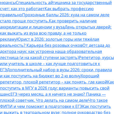
нюансы
Специальность айтишника за государственный
счет: как это работает
Как выбрать профессию
правильно
Проходные баллы 2026: куда на самом деле
стало проще поступить.
Как проверить наличие
аккредитации и лицензии у вуза
День открытых дверей:
как выжать из вуза всю правду, а не только
рекламу
Юрист в 2026: золотые горы или тяжёлая
реальность? Карьера без розовых очков
От детсада до
доктора наук: как устроена наша образовательная
лестница (и на какой ступени застрять)
Репетитор, курсы
или учитель в школе – как лучше подготовиться к
ЕГЭ
Дополнительный набор в вузы 2026: сроки, правила
и как поступить на бюджет во 2‑ю волну
Хороший
репетитор, плохой репетитор – как понять, где какой
Как
поступить в МГУ в 2026 году: варианты повысить свой
шанс
ЕГЭ через месяц, а я ничего не знаю? Паника —
плохой советчик. Что делать на самом деле
Что такое
ФИПИ и чем поможет в подготовке к ЕГЭ
Как поступить
и выжить в театральном вузе: полное руководство без