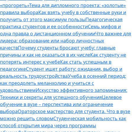
«прогореть»
Тема для дипломного проекта: «золотые»
правила выбора
Как взять учебу в собственные руки и
получить от этого максимум пользы
Педагогическая
практика студентов и ее особенности
Семь мифов и
одна правда о дистанционном обучении
Что важнее для
лидера: образование или набор личностных
качеств
Почему студенты бросают учебу: главные
причины и как не оказаться в их числе
Как студенту не
потерять интерес к учебе
Как стать успешным в
педагогике
Студент ищет работу: ожидания, выбор и
реальность трудоустройства
Учеба в осенний период:
как преодолеть меланхолию и учиться с
удовольствием
Искусство эффективного запоминания:
Техники и секреты для успешного обучения
Целевое
обучение в вузе – перспектива или ограничение
выбора
Ораторское мастерство для студента. Что в вузе
можно решить словом
Студенческая мобильность как
способ открытия мира через программы