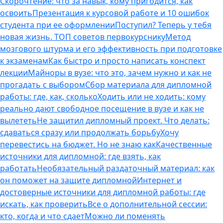
Скорочтение: что за навык, кому пригодится, как
освоить
Презентация к курсовой работе и 10 ошибок
студента при ее оформлении
Поступил? Теперь у тебя
новая жизнь. ТОП советов первокурснику
Метод
мозгового штурма и его эффективность при подготовке
к экзаменам
Как быстро и просто написать конспект
лекции
Майноры в вузе: что это, зачем нужно и как не
прогадать с выбором
Сбор материала для дипломной
работы: где, как, сколько
Ходить или не ходить: кому
реально дают свободное посещение в вузе и как не
вылететь
Не защитил дипломный проект. Что делать:
сдаваться сразу или продолжать борьбу
Хочу
перевестись на бюджет. Но не знаю как
Качественные
источники для дипломной: где взять, как
работать
Необязательный раздаточный материал: как
он поможет на защите дипломной
Интернет и
достоверные источники для дипломной работы: где
искать, как проверить
Все о дополнительной сессии:
кто, когда и что сдает
Можно ли поменять