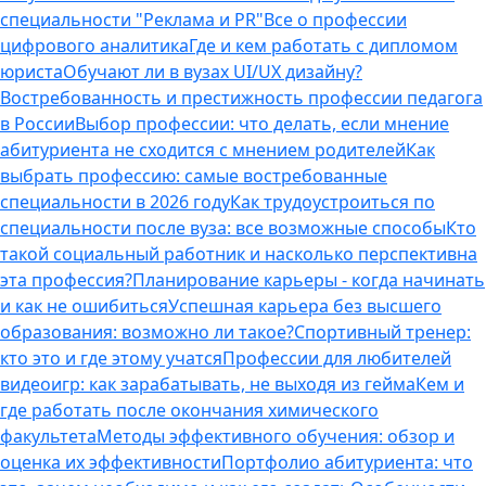
специальности "Реклама и PR"
Все о профессии
цифрового аналитика
Где и кем работать с дипломом
юриста
Обучают ли в вузах UI/UX дизайну?
Востребованность и престижность профессии педагога
в России
Выбор профессии: что делать, если мнение
абитуриента не сходится с мнением родителей
Как
выбрать профессию: самые востребованные
специальности в 2026 году
Как трудоустроиться по
специальности после вуза: все возможные способы
Кто
такой социальный работник и насколько перспективна
эта профессия?
Планирование карьеры - когда начинать
и как не ошибиться
Успешная карьера без высшего
образования: возможно ли такое?
Спортивный тренер:
кто это и где этому учатся
Профессии для любителей
видеоигр: как зарабатывать, не выходя из гейма
Кем и
где работать после окончания химического
факультета
Методы эффективного обучения: обзор и
оценка их эффективности
Портфолио абитуриента: что