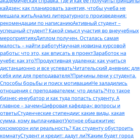
академическая справка. Где и как ее получить
Принципы
кайдзен: как планировать занятия, чтобы учеба не
мешала жить
Анализ литературного произведения:
рекомендации по написанию
Активный студент –
успешный студент? Какой смысл участия во внеучебных
мероприятиях
Диплом получен. Осталась самая
малость – найти работу
Научная новизна курсовой
работы: что это, как вписать в проект
Заработок на
учебе: как это?
Продуктивная удаленка: как учиться
дистанционно и все успевать
Читательский дневник: для
себя или для преподавателя?
Причины лени у студента.
Способы борьбы и поиск мотивации
Не заладились
отношения с преподавателем: что делать?
Что такое
бизнес-инкубатор и как туда попасть студенту. А
главное – зачем
«Цифровая кафедра»: вопросы и
ответы
Студенческие стипендии: какие виды, какая
сумма, кому выплачивают
Уютное общежитие:
оксюморон или реальность? Как студенту обустроить
комнату
Студент и кредит: дадут ли?
Каким будет город