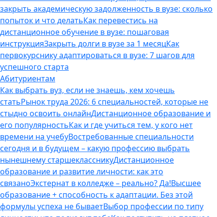
закрыть академическую задолженность в вузе: сколько
попыток и что делать
Как перевестись на
дистанционное обучение в вузе: пошаговая
инструкция
Закрыть долги в вузе за 1 месяц
Как
первокурснику адаптироваться в вузе: 7 шагов для
успешного старта
Абитуриентам
Как выбрать вуз, если не знаешь, кем хочешь
стать
Рынок труда 2026: 6 специальностей, которые не
стыдно освоить онлайн
Дистанционное образование и
его популярность
Как и где учиться тем, у кого нет
времени на учебу
Востребованные специальности
сегодня и в будущем – какую профессию выбрать
нынешнему старшекласснику
Дистанционное
образование и развитие личности: как это
связано
Экстернат в колледже – реально? Да!
Высшее
образование + способность к адаптации. Без этой
формулы успеха не бывает
Выбор профессии по типу