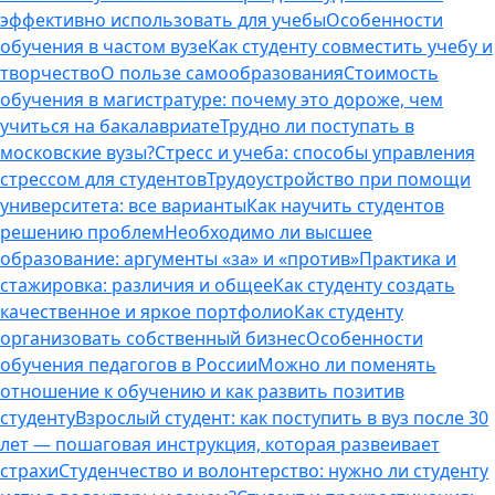
эффективно использовать для учебы
Особенности
обучения в частом вузе
Как студенту совместить учебу и
творчество
О пользе самообразования
Стоимость
обучения в магистратуре: почему это дороже, чем
учиться на бакалавриате
Трудно ли поступать в
московские вузы?
Стресс и учеба: способы управления
стрессом для студентов
Трудоустройство при помощи
университета: все варианты
Как научить студентов
решению проблем
Необходимо ли высшее
образование: аргументы «за» и «против»
Практика и
стажировка: различия и общее
Как студенту создать
качественное и яркое портфолио
Как студенту
организовать собственный бизнес
Особенности
обучения педагогов в России
Можно ли поменять
отношение к обучению и как развить позитив
студенту
Взрослый студент: как поступить в вуз после 30
лет — пошаговая инструкция, которая развеивает
страхи
Студенчество и волонтерство: нужно ли cтуденту