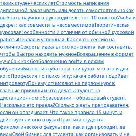
твоих студенческих лет
Стоимость написания
дипломной: заказывать или делать самостоятельно
Как
выбрать научного руководителя: топ-10 советов
Учеба и
декрет: как совместить несовместимое
Теоретическая
курсовая: особенности и отличия от обычной курсовой
работы
Первая и успешная! Как сдать сессию на
отлично
Секреты идеального конспекта: как составить,
чтобы быстро находить нужное
Возвращение в формат
«учеба»: как безболезненно войти в режим
обучения
Бизнес-инкубаторы при вузах: что это и для
кого
Профессия по психотипу: какая работа подойдет
интроверту
Почему отчисляют на первом курсе:
главные причины и что делать
Студент на
дистанционном образовании – образцовый студент.
Насколько это правда?
Сколько ждать преподавателя,
если он опаздывает. Что такое правило 15 минут, и
действует ли оно в вузах
Практика студента
филологического факультета: как и где проходит, ее
виды
Свой бизнес для студента: как организовать и не