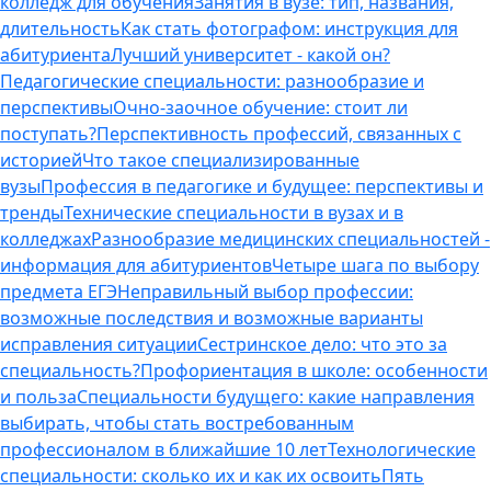
колледж для обучения
Занятия в вузе: тип, названия,
длительность
Как стать фотографом: инструкция для
абитуриента
Лучший университет - какой он?
Педагогические специальности: разнообразие и
перспективы
Очно-заочное обучение: стоит ли
поступать?
Перспективность профессий, связанных с
историей
Что такое специализированные
вузы
Профессия в педагогике и будущее: перспективы и
тренды
Технические специальности в вузах и в
колледжах
Разнообразие медицинских специальностей -
информация для абитуриентов
Четыре шага по выбору
предмета ЕГЭ
Неправильный выбор профессии:
возможные последствия и возможные варианты
исправления ситуации
Сестринское дело: что это за
специальность?
Профориентация в школе: особенности
и польза
Специальности будущего: какие направления
выбирать, чтобы стать востребованным
профессионалом в ближайшие 10 лет
Технологические
специальности: сколько их и как их освоить
Пять