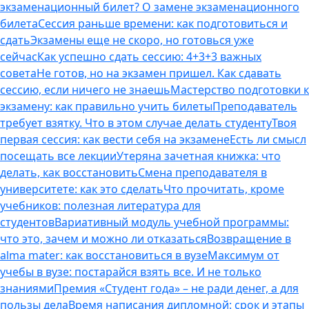
экзаменационный билет? О замене экзаменационного
билета
Сессия раньше времени: как подготовиться и
сдать
Экзамены еще не скоро, но готовься уже
сейчас
Как успешно сдать сессию: 4+3+3 важных
совета
Не готов, но на экзамен пришел. Как сдавать
сессию, если ничего не знаешь
Мастерство подготовки к
экзамену: как правильно учить билеты
Преподаватель
требует взятку. Что в этом случае делать студенту
Твоя
первая сессия: как вести себя на экзамене
Есть ли смысл
посещать все лекции
Утеряна зачетная книжка: что
делать, как восстановить
Смена преподавателя в
университете: как это сделать
Что прочитать, кроме
учебников: полезная литература для
студентов
Вариативный модуль учебной программы:
что это, зачем и можно ли отказаться
Возвращение в
alma mater: как восстановиться в вузе
Максимум от
учебы в вузе: постарайся взять все. И не только
знаниями
Премия «Студент года» – не ради денег, а для
пользы дела
Время написания дипломной: срок и этапы