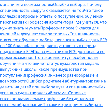
к знаниям и возможностям
Ошибки выбора. Почему
специальность «вдруг» оказывается не той
Что такое
колледж: вопросы и ответы о поступлении, обучении,
перспективах
Профессия архитектора: где учиться, что
нужно знать и уметь
Профессии после 9 класса для
юношей и девушек: список топовых
Специальность
инженер: обучение, работа, перспективы
Как сдать ЕГЭ
на 100 баллов
Как преодолеть усталость в период
подготовки к ЕГЭ
Права участников ЕГЭ: до, после и во
время экзаменов
Что такое институт: особенности
обучения
На что влияет статус вуза
Золотая медаль
выпускника школы: какие преимущества при
поступлении
Профессия инженер: разнообразие и
возможности
Ошибки родителей абитуриентов: как не
давить на детей при выборе вуза и специальности
Как
успешно сдать творческий экзамен
Топовые
высокооплачиваемые профессии без диплома о
высшем образовании
По каким критериям выбирать