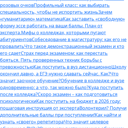
розовых очков
Профильный класс: как выбирать
специальность, чтобы не испортить жизнь
Зачем
«гуманитарию» математика
Как заставить «свободную»
форму эссе работать на ваши баллы. План от
эксперта.
Мифы о колледжах, которыми пугают
абитуриентов
Собеседование в магистратуру: как его не
провалить
Что такое демонстрационный экзамен и кто
его сдает
Страх перед экзаменом: как перестать
бояться. Пять проверенных техник борьбы с
тревожностью
Как поступить в вуз дистанционно
Школу
окончил давно, а ЕГЭ нужно сдавать сейчас. Как?
Что
значит заочное обучение?
Обучение в колледже и вузе
одновременно: а что, так можно было?
Куда поступить
после колледжа?
Скоро экзамен – как подготовиться
психологически
Как поступить на бюджет в 2026 году:
пошаговая инструкция от эксперта
Волонтерил? Получи
дополнительные баллы при поступлении!
Как найти и
узнать «своего» репетитора
Что значит целевое