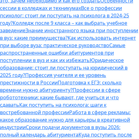
это, зачем необходимо и как его создать
Особенности
сессии в колледжах и техникумах
Все о профессии
психолог: стоит ли поступать на психолога в 2024-25
году?
Колледж после 9 класса – как выбрать учебное
заведение
Знание иностранного языка при поступлении
в вуз: какие преимущества?
Как использовать интернет
при выборе вуза: практическое руководство
Самые
распространенные ошибки абитуриентов при
поступлении в вуз и как их избежать
Юридическое
образование: стоит ли поступать на юридический в
2025 году?
Профессия учителя и ее уровень
престижности в России
Подготовка к ЕГЭ: сколько
времени нужно абитуриенту?
Профессии в сфере
робототехники: какие бывают, где учиться и что
сдавать
Как поступить на психолога: шаги к
востребованной профессии
Работа в сфере рекламы:
какое образование нужно для карьеры в креативной
индустрии
Сроки подачи документов в вузы 2026:
полный календарь абитуриента
Куда поступить после