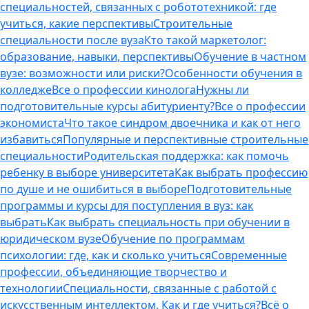
специальностей, связанных с робототехникой: где
учиться, какие перспективы
Строительные
специальности после вуза
Кто такой маркетолог:
образование, навыки, перспективы
Обучение в частном
вузе: возможности или риски?
Особенности обучения в
колледже
Все о профессии кинолога
Нужны ли
подготовительные курсы абитуриенту?
Все о профессии
экономиста
Что такое синдром двоечника и как от него
избавиться
Популярные и перспективные строительные
специальности
Родительская поддержка: как помочь
ребенку в выборе университета
Как выбрать профессию
по душе и не ошибиться в выборе
Подготовительные
программы и курсы для поступления в вуз: как
выбрать
Как выбрать специальность при обучении в
юридическом вузе
Обучение по программам
психологии: где, как и сколько учиться
Современные
профессии, объединяющие творчество и
технологии
Специальности, связанные с работой с
искусственным интеллектом. Как и где учиться?
Всё о