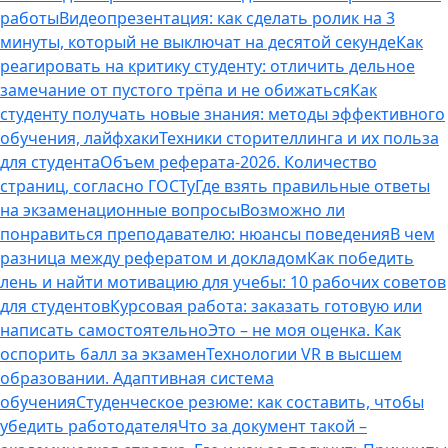
работы
Видеопрезентация: как сделать ролик на 3
минуты, который не выключат на десятой секунде
Как
реагировать на критику студенту: отличить дельное
замечание от пустого трёпа и не обижаться
Как
студенту получать новые знания: методы эффективного
обучения, лайфхаки
Техники сторителлинга и их польза
для студента
Объем реферата-2026. Количество
страниц, согласно ГОСТу
Где взять правильные ответы
на экзаменационные вопросы
Возможно ли
понравиться преподавателю: нюансы поведения
В чем
разница между рефератом и докладом
Как победить
лень и найти мотивацию для учебы: 10 рабочих советов
для студентов
Курсовая работа: заказать готовую или
написать самостоятельно
Это – не моя оценка. Как
оспорить балл за экзамен
Технологии VR в высшем
образовании. Адаптивная система
обучения
Студенческое резюме: как составить, чтобы
убедить работодателя
Что за документ такой –