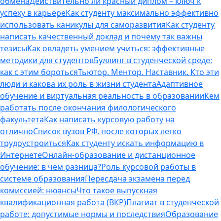
обмена
Действительно ли красный диплом – ключ к
успеху в карьере
Как студенту максимально эффективно
использовать каникулы для саморазвития
Как студенту
написать качественный доклад и почему так важны
тезисы
Как овладеть умением учиться: эффективные
методики для студентов
Буллинг в студенческой среде:
как с этим бороться
Тьютор. Ментор. Наставник. Кто эти
люди и какова их роль в жизни студента
Адаптивное
обучение и виртуальная реальность в образовании
Кем
работать после окончания филологического
факультета
Как написать курсовую работу на
отлично
Список вузов РФ, после которых легко
трудоустроиться
Как студенту искать информацию в
Интернете
Онлайн-образование и дистанционное
обучение: в чем разница?
Роль курсовой работы в
системе образования
Пересдача экзамена перед
комиссией: нюансы
Что такое выпускная
квалификационная работа (ВКР)
Плагиат в студенческой
работе: допустимые нормы и последствия
Образование