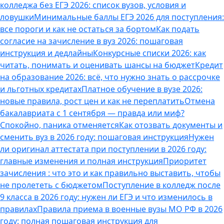
колледжа без ЕГЭ 2026: список вузов, условия и
ловушки
Минимальные баллы ЕГЭ 2026 для поступления:
все пороги и как не остаться за бортом
Как подать
согласие на зачисление в вуз 2026: пошаговая
инструкция и дедлайны
Конкурсные списки 2026: как
читать, понимать и оценивать шансы на бюджет
Кредит
на образование 2026: всё, что нужно знать о рассрочке
и льготных кредитах
Платное обучение в вузе 2026:
новые правила, рост цен и как не переплатить
Отмена
бакалавриата с 1 сентября — правда или миф?
Спокойно, паника отменяется
Как отозвать документы и
сменить вуз в 2026 году: пошаговая инструкция
Нужен
ли оригинал аттестата при поступлении в 2026 году:
главные изменения и полная инструкция
Приоритет
зачисления : что это и как правильно выставить, чтобы
не пролететь с бюджетом
Поступление в колледж после
9 класса в 2026 году: нужен ли ЕГЭ и что изменилось в
правилах
Правила приема в военные вузы МО РФ в 2026
году: полная пошаговая инструкция для