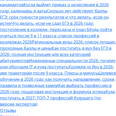
кандидатов
Когда выйдет приказ о зачислении в 2026
году: календарь и даты
Сколько лет действуют баллы
ЕГЭ: срок годности результатов и что делать, если он
истек
Что делать, если не сдал ЕГЭ в 2026 году:
поступление в колледж, пересдача и план Б
Куда пойти
учиться после 9 и 11 класса: список профессий в
колледжах 2026
Региональные вузы 2026: список лучших,
проходные баллы и цены
Как поступить в вуз без ЕГЭ в
2026: полная инструкция для всех категорий
абитуриентов
Инженерные специальности 2026: почему
они обогнали IT и куда поступать
Колледж vs Вуз в 2026:
две траектории после 9 класса. Плюсы и минусы
Целевое
обучение в 2026 году: как получить направление, сроки,
правила и подводные камни
Как выбрать профессию в
2026 году: пошаговая инструкция и формула успеха
Куда
поступать в 2027: ТОП-7 профессий будущего (по
версии экспертов)
Отзывы