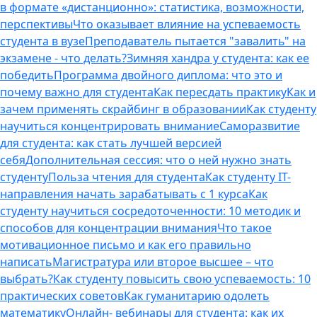
в формате «дистанционно»: статистика, возможности,
перспективы
Что оказывает влияние на успеваемость
студента в вузе
Преподаватель пытается "завалить" на
экзамене - что делать?
Зимняя хандра у студента: как ее
победить
Программа двойного диплома: что это и
почему важно для студента
Как пересдать практику
Как и
зачем применять скрайбинг в образовании
Как студенту
научиться концентрировать внимание
Саморазвитие
для студента: как стать лучшей версией
себя
Дополнительная сессия: что о ней нужно знать
студенту
Польза чтения для студента
Как студенту IT-
направления начать зарабатывать с 1 курса
Как
студенту научиться сосредоточенности: 10 методик и
способов для концентрации внимания
Что такое
мотивационное письмо и как его правильно
написать
Магистратура или второе высшее – что
выбрать?
Как студенту повысить свою успеваемость: 10
практических советов
Как гуманитарию одолеть
математику
Онлайн- вебинары для студента: как их