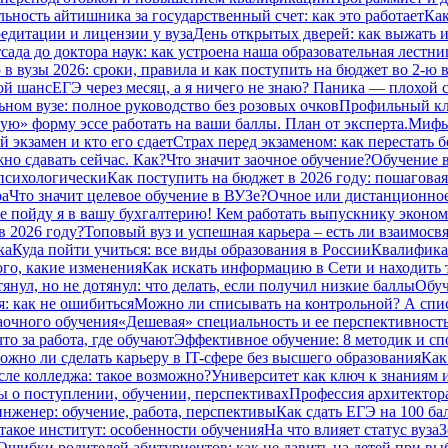
ьность айтишника за государственный счет: как это работает
Как
едитации и лицензии у вуза
День открытых дверей: как выжать из
сада до доктора наук: как устроена наша образовательная лестниц
в вузы 2026: сроки, правила и как поступить на бюджет во 2‑ю 
ой шанс
ЕГЭ через месяц, а я ничего не знаю? Паника — плохой с
ьном вузе: полное руководство без розовых очков
Профильный кла
ую» форму эссе работать на ваши баллы. План от эксперта.
Мифы 
 экзамен и кто его сдает
Страх перед экзаменом: как перестать 
но сдавать сейчас. Как?
Что значит заочное обучение?
Обучение в
 психологически
Как поступить на бюджет в 2026 году: пошаговая
ра
Что значит целевое обучение в ВУЗе?
Очное или дистанционное
е пойду я в вашу бухгалтерию! Кем работать выпускнику эконом
в 2026 году?
Топовый вуз и успешная карьера – есть ли взаимосвя
ка
Куда пойти учиться: все виды образования в России
Квалификац
ого, какие изменения
Как искать информацию в Сети и находить 
тянул, но не дотянул: что делать, если получил низкие баллы
Обуч
: как не ошибиться
Можно ли списывать на контрольной? А спи
заочного обучения
«Дешевая» специальность и ее перспективност
то за работа, где обучают
Эффективное обучение: 8 методик и сп
ожно ли сделать карьеру в IT-сфере без высшего образования
Как
сле колледжа: такое возможно?
Университет как ключ к знаниям 
ты о поступлении, обучении, перспективах
Профессия архитектора:
нженер: обучение, работа, перспективы
Как сдать ЕГЭ на 100 ба
такое институт: особенности обучения
На что влияет статус вуза
З
Ошибки родителей абитуриентов: как не давить на детей при вы