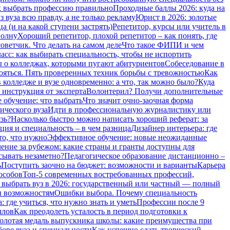
 выбрать профессию правильно
Проходные баллы 2026: куда на
 вуза всю правду, а не только рекламу
Юрист в 2026: золотые
а (и на какой ступени застрять)
Репетитор, курсы или учитель в
волну
Хороший репетитор, плохой репетитор – как понять, где
оветчик. Что делать на самом деле
Что такое ФИПИ и чем
сс: как выбирать специальность, чтобы не испортить
о колледжах, которыми пугают абитуриентов
Собеседование в
бояться. Пять проверенных техник борьбы с тревожностью
Как
 колледже и вузе одновременно: а что, так можно было?
Куда
 инструкция от эксперта
Волонтерил? Получи дополнительные
 обучение: что выбрать
Что значит очно-заочная форма
ического вуза
Идти в профессиональную журналистику или
зь?
Насколько быстро можно написать хороший реферат: за
ия и специальность – в чем разница
Дизайнер интерьера: где
то, что нужно
Эффективное обучение: новые неожиданные
ение за рубежом: какие страны и гранты доступны для
сывать незаметно?
Педагогическое образование дистанционно –
ь
Поступить заочно на бюджет: возможности и варианты
Карьера
особов
Топ-5 современных востребованных профессий,
 выбрать вуз в 2026: государственный или частный — полный
и возможностям
Ошибки выбора. Почему специальность
 где учиться, что нужно знать и уметь
Профессии после 9
ллов
Как преодолеть усталость в период подготовки к
олотая медаль выпускника школы: какие преимущества при
боре вуза и специальности
Как успешно сдать творческий