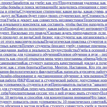
в проект
Заработок на учебе: как это?
Продуктивная удаленка: как 
особы борьбы и поиск мотивации
Не заладились отношения с преп
сы и ответы
Студенческие стипендии: какие виды, какая сумма,
 дадут ли?
Каким будет город твоих студенческих лет
Стоимость н
етов
Учеба и декрет: как совместить несовместимое
Теоретическая
ы идеального конспекта: как составить, чтобы быстро находить 
ого
Профессия по психотипу: какая работа подойдет интроверту
П
дент. Насколько это правда?
Сколько ждать преподавателя, если 
е проходит, ее виды
Свой бизнес для студента: как организовать 
ь от этого максимум пользы
Педагогическая практика студентов и
стных качеств
Почему студенты бросают учебу: главные причины и
 ожидания, выбор и реальность трудоустройства
Учеба в осенний 
и секреты для успешного обучения
Целевое обучение в вузе – п
ность как способ открытия мира через программы обмена
Действ
саморазвития
Как студенту написать качественный доклад и поч
еде: как с этим бороться
Тьютор. Ментор. Наставник. Кто эти лю
чания филологического факультета
Как написать курсовую работу
Онлайн-образование и дистанционное обучение: в чем разница?
Р
ая работа (ВКР)
Плагиат в студенческой работе: допустимые но
а успеваемость студента в вузе
Преподаватель пытается "завалить
 для студента
Как пересдать практику
Как и зачем применять скр
 себя
Дополнительная сессия: что о ней нужно знать студенту
Пол
ти: 10 методик и способов для концентрации внимания
Что такое
туденту повысить свою успеваемость: 10 практических советов
К
ти обучения в частом вузе
Как студенту совместить учебу и твор