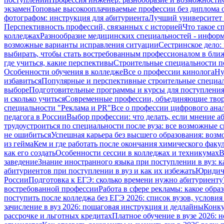
экзамен
Топовые высокооплачиваемые профессии без диплома 
фотографом: инструкция для абитуриента
Лучший университет 
Перспективность профессий, связанных с историей
Что такое 
колледжах
Разнообразие медицинских специальностей - информ
возможные варианты исправления ситуации
Сестринское дело: 
выбирать, чтобы стать востребованным профессионалом в бли
где учиться, какие перспективы
Строительные специальности по
Особенности обучения в колледже
Все о профессии кинолога
Ну
избавиться
Популярные и перспективные строительные специа
выборе
Подготовительные программы и курсы для поступления 
и сколько учиться
Современные профессии, объединяющие твор
специальности "Реклама и PR"
Все о профессии цифрового ана
педагога в России
Выбор профессии: что делать, если мнение а
трудоустроиться по специальности после вуза: все возможные 
не ошибиться
Успешная карьера без высшего образования: возм
из гейма
Кем и где работать после окончания химического факул
как его создать
Особенности сессии в колледжах и техникумах
В
заведение
Знание иностранного языка при поступлении в вуз: 
абитуриентов при поступлении в вуз и как их избежать
Юридиче
России
Подготовка к ЕГЭ: сколько времени нужно абитуриенту
востребованной профессии
Работа в сфере рекламы: какое обр
поступить после колледжа без ЕГЭ 2026: список вузов, услови
зачисление в вуз 2026: пошаговая инструкция и дедлайны
Конку
рассрочке и льготных кредитах
Платное обучение в вузе 2026: н