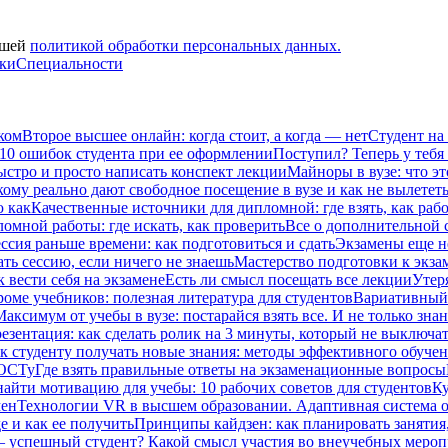
ашей
политикой обработки персональных данных.
вки
Специальности
ком
Второе высшее онлайн: когда стоит, а когда — нет
Студент на
 10 ошибок студента при ее оформлении
Поступил? Теперь у тебя
ыстро и просто написать конспект лекции
Майноры в вузе: что эт
кому реально дают свободное посещение в вузе и как не вылетет
ю как
Качественные источники для дипломной: где взять, как рабо
омной работы: где искать, как проверить
Все о дополнительной се
ссия раньше времени: как подготовиться и сдать
Экзамены еще не
ать сессию, если ничего не знаешь
Мастерство подготовки к экза
к вести себя на экзамене
Есть ли смысл посещать все лекции
Утеря
роме учебников: полезная литература для студентов
Вариативный 
Максимум от учебы в вузе: постарайся взять все. И не только зна
езентация: как сделать ролик на 3 минуты, который не выключат
к студенту получать новые знания: методы эффективного обучен
ГОСТу
Где взять правильные ответы на экзаменационные вопросы
найти мотивацию для учебы: 10 рабочих советов для студентов
Ку
мен
Технологии VR в высшем образовании. Адаптивная система 
е и как ее получить
Принципы кайдзен: как планировать занятия
– успешный студент? Какой смысл участия во внеучебных меро