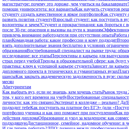
магистратуре: почему это дороже, чем учиться на бакалавриате
помощи университета: все варианты
Как научить студентов ре
студенту создать качественное и яркое портфолио
Как студенту 
развить позитив студенту
Взрослый студент: как поступить в ву
волонтеры и зачем?
Студент и прокрастинация: как бороться с 
после 30-ти: опасения и вызовы на пути к знаниям
Эффективное
привлечь внимание работодателя при отсутствии опыта
Работа 
план
Командная работа: какие профессии и кому подходят
Второ
взять дополнительные знания бесплатно в условиях ограниче
образования
Востребованный специалист на рынке труда: образ
исследование: все этапы
Перспективы и карьера для выпускник
страх перед учебой
Тренды в образовательной сфере: как будут
практика: ключ к успешной карьере студента
Зависит ли карьер
дипломного проекта в технических и гуманитарных вузах
Плаги
шансы
Как закрыть академическую задолженность в вузе: сколь
месяц
Абитуриентам
Как выбрать вуз, если не знаешь, кем хочешь стать
Рынок труда 
тем, у кого нет времени на учебу
Востребованные специальност
личности: как это связано
Экстернат в колледже – реально? Да!
подходит тебе
Как поступить на платное без ЕГЭ» (или «Посту
портфолио ученика и как оно поможет при поступлении
Как пр
действия диплома
Образование и уход за младенцем: как совме
подходящую
Дистанционное, семейное, надомное обучение: в 
И где теперь работать?
ДПО: разница между профессиональной