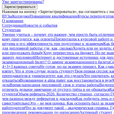
Уже зарегистрированы?
Зарегистрироваться
Нажимая на кнопку «Зарегистрироваться», вы соглашетесь с н
ВУЗы
Колледжи
Повышение квалификации
Курсы переподгото
О компании
Сотрудники
Новости и события
Студентам
Умение учиться – почему это важнее, чем просто быть отлични
кому пригодится, как освоить
Презентация к курсовой работе и
штурма и его эффективность при подготовке к экзаменам
Как б
для дипломной работы: где, как, сколько
Ходить или не ходить: 
или продолжать борьбу
Хочу перевестись на бюджет. Но не зна
защите дипломной
Интернет и достоверные источники для дипл
экзаменационный билет? О замене экзаменационного билета
Се
4+3+3 важных совета
Не готов, но на экзамен пришел. Как сдав
взятку. Что в этом случае делать студенту
Твоя первая сессия: ка
преподавателя в университете: как это сделать
Что прочитать, к
отказаться
Возвращение в alma mater: как восстановиться в вузе
дела
Время написания дипломной: срок и этапы работы
Видеопр
отличить дельное замечание от пустого трёпа и не обижаться
Ка
студента
Объем реферата-2026. Количество страниц, согласно 
чем разница между рефератом и докладом
Как победить лень и 
самостоятельно
Это – не моя оценка. Как оспорить балл за экза
работодателя
Что за документ такой – академическая справка. Гд
произведения: рекомендации по написанию
Активный студент 