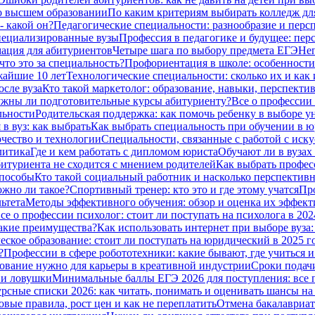
о высшем образовании
По каким критериям выбирать колледж дл
- какой он?
Педагогические специальности: разнообразие и перс
специализированные вузы
Профессия в педагогике и будущее: пер
ация для абитуриентов
Четыре шага по выбору предмета ЕГЭ
Неп
что это за специальность?
Профориентация в школе: особенности
жайшие 10 лет
Технологические специальности: сколько их и как 
сле вуза
Кто такой маркетолог: образование, навыки, перспекти
жны ли подготовительные курсы абитуриенту?
Все о профессии
льности
Родительская поддержка: как помочь ребенку в выборе у
в вуз: как выбрать
Как выбрать специальность при обучении в ю
чество и технологии
Специальности, связанные с работой с иску
литика
Где и кем работать с дипломом юриста
Обучают ли в вузах
битуриента не сходится с мнением родителей
Как выбрать профес
способы
Кто такой социальный работник и насколько перспективн
ожно ли такое?
Спортивный тренер: кто это и где этому учатся
Про
ьтета
Методы эффективного обучения: обзор и оценка их эффек
се о профессии психолог: стоит ли поступать на психолога в 202
какие преимущества?
Как использовать интернет при выборе вуза:
ское образование: стоит ли поступать на юридический в 2025 г
?
Профессии в сфере робототехники: какие бывают, где учиться и
азование нужно для карьеры в креативной индустрии
Сроки подачи
я и ловушки
Минимальные баллы ЕГЭ 2026 для поступления: все по
рсные списки 2026: как читать, понимать и оценивать шансы н
овые правила, рост цен и как не переплатить
Отмена бакалавриат