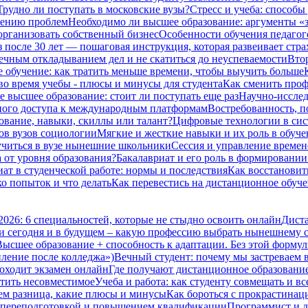
Трудно ли поступать в московские вузы?
Стресс и учеба: способы
шению проблем
Необходимо ли высшее образование: аргументы «з
организовать собственный бизнес
Особенности обучения педагог
з после 30 лет — пошаговая инструкция, которая развеивает стра
вечным откладыванием дел и не скатиться до неуспеваемости
Втор
 обучение: как тратить меньше времени, чтобы выучить больше
во время учебы - плюсы и минусы для студента
Как сменить проф
е высшее образование: стоит ли поступать еще раз
Научно-исследо
нного доступа к международным платформам
Востребованность, п
ование, навыки, скиллы или талант?
Цифровые технологии в сис
ов вузов социологии
Мягкие и жесткие навыки и их роль в обуч
 учиться в вузе нынешние школьники
Сессия и управление времене
а от уровня образования?
Бакалавриат и его роль в формировани
ат в студенческой работе: нормы и последствия
Как восстановить
ко попыток и что делать
Как перевестись на дистанционное обуче
2026: 6 специальностей, которые не стыдно освоить онлайн
Диста
и сегодня и в будущем – какую профессию выбрать нынешнему 
Высшее образование + способность к адаптации. Без этой формул
пление после колледжа»)
Вечный студент: почему мы застреваем в
оходит экзамен онлайн
Где получают дистанционное образование 
стить несовместимое
Учеба и работа: как студенту совмещать и вс
чем разница, какие плюсы и минусы
Как бороться с прокрастинац
 переподготовкой и повышением квалификации
Программист и д