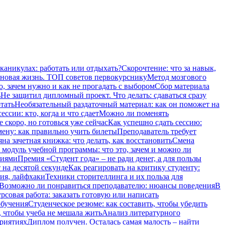
 каникулах: работать или отдыхать?
Скорочтение: что за навык,
 новая жизнь. ТОП советов первокурснику
Метод мозгового
о, зачем нужно и как не прогадать с выбором
Сбор материала
ь
Не защитил дипломный проект. Что делать: сдаваться сразу
тать
Необязательный раздаточный материал: как он поможет на
ссии: кто, когда и что сдает
Можно ли поменять
 скоро, но готовься уже сейчас
Как успешно сдать сессию:
мену: как правильно учить билеты
Преподаватель требует
на зачетная книжка: что делать, как восстановить
Смена
модуль учебной программы: что это, зачем и можно ли
ниями
Премия «Студент года» – не ради денег, а для пользы
 на десятой секунде
Как реагировать на критику студенту:
ия, лайфхаки
Техники сторителлинга и их польза для
Возможно ли понравиться преподавателю: нюансы поведения
В
рсовая работа: заказать готовую или написать
обучения
Студенческое резюме: как составить, чтобы убедить
, чтобы учеба не мешала жить
Анализ литературного
приятиях
Диплом получен. Осталась самая малость – найти