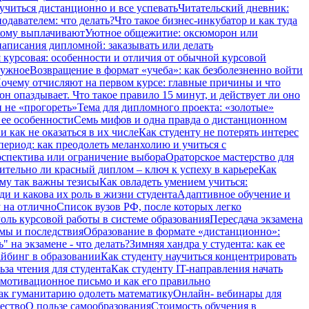
учиться дистанционно и все успевать
Читательский дневник:
одавателем: что делать?
Что такое бизнес-инкубатор и как туда
 кому выплачивают
Уютное общежитие: оксюморон или
аписания дипломной: заказывать или делать
 курсовая: особенности и отличия от обычной курсовой
нужное
Возвращение в формат «учеба»: как безболезненно войти
очему отчисляют на первом курсе: главные причины и что
он опаздывает. Что такое правило 15 минут, и действует ли оно
и не «прогореть»
Тема для дипломного проекта: «золотые»
 ее особенности
Семь мифов и одна правда о дистанционном
 как не оказаться в их числе
Как студенту не потерять интерес
период: как преодолеть меланхолию и учиться с
ерспектива или ограничение выбора
Ораторское мастерство для
ительно ли красный диплом – ключ к успеху в карьере
Как
ему так важны тезисы
Как овладеть умением учиться:
ди и какова их роль в жизни студента
Адаптивное обучение и
 на отлично
Список вузов РФ, после которых легко
оль курсовой работы в системе образования
Пересдача экзамена
рмы и последствия
Образование в формате «дистанционно»:
" на экзамене - что делать?
Зимняя хандра у студента: как ее
айбинг в образовании
Как студенту научиться концентрировать
ьза чтения для студента
Как студенту IT-направления начать
 мотивационное письмо и как его правильно
ак гуманитарию одолеть математику
Онлайн- вебинары для
чество
О пользе самообразования
Стоимость обучения в