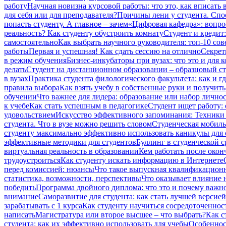
работу
Научная новизна курсовой работы: что это, как вписать 
для себя или для преподавателя?
Причины лени у студента. Сп
попасть студенту. А главное – зачем
«Цифровая кафедра»: вопро
реальность? Как студенту обустроить комнату
Студент и кредит:
самостоятельно
Как выбрать научного руководителя: топ-10 сов
работы
Первая и успешная! Как сдать сессию на отлично
Секрет
в режим обучения
Бизнес-инкубаторы при вузах: что это и для к
делать
Студент на дистанционном образовании – образцовый сту
в вузах
Практика студента филологического факультета: как и гд
правила выбора
Как взять учебу в собственные руки и получит
обучении
Что важнее для лидера: образование или набор лично
к учебе
Как стать успешным в педагогике
Студент ищет работу:
удовольствием
Искусство эффективного запоминания: Техники 
студента. Что в вузе можно решить словом
Студенческая мобиль
студенту максимально эффективно использовать каникулы для 
эффективные методики для студентов
Буллинг в студенческой ср
виртуальная реальность в образовании
Кем работать после окон
трудоустроиться
Как студенту искать информацию в Интернете
перед комиссией: нюансы
Что такое выпускная квалификационн
статистика, возможности, перспективы
Что оказывает влияние н
победить
Программа двойного диплома: что это и почему важно
внимание
Саморазвитие для студента: как стать лучшей версией
зарабатывать с 1 курса
Как студенту научиться сосредоточеннос
написать
Магистратура или второе высшее – что выбрать?
Как с
студента: как их эффективно использовать для учебы
Особеннос