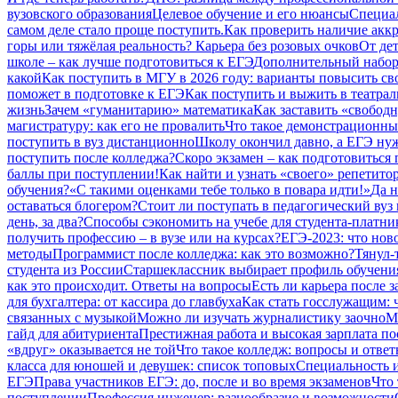
вузовского образования
Целевое обучение и его нюансы
Специал
самом деле стало проще поступить.
Как проверить наличие аккр
горы или тяжёлая реальность? Карьера без розовых очков
От дет
школе – как лучше подготовиться к ЕГЭ
Дополнительный набор 
какой
Как поступить в МГУ в 2026 году: варианты повысить св
поможет в подготовке к ЕГЭ
Как поступить и выжить в театрал
жизнь
Зачем «гуманитарию» математика
Как заставить «свободн
магистратуру: как его не провалить
Что такое демонстрационный
поступить в вуз дистанционно
Школу окончил давно, а ЕГЭ нуж
поступить после колледжа?
Скоро экзамен – как подготовиться
баллы при поступлении!
Как найти и узнать «своего» репетито
обучения?
«С такими оценками тебе только в повара идти!»
Да н
оставаться блогером?
Стоит ли поступать в педагогический вуз 
день, за два?
Способы сэкономить на учебе для студента-платни
получить профессию – в вузе или на курсах?
ЕГЭ-2023: что нов
методы
Программист после колледжа: как это возможно?
Тянул-
студента из России
Старшеклассник выбирает профиль обучения
как это происходит. Ответы на вопросы
Есть ли карьера после 
для бухгалтера: от кассира до главбуха
Как стать госслужащим: ч
связанных с музыкой
Можно ли изучать журналистику заочно
М
гайд для абитуриента
Престижная работа и высокая зарплата по
«вдруг» оказывается не той
Что такое колледж: вопросы и отве
класса для юношей и девушек: список топовых
Специальность и
ЕГЭ
Права участников ЕГЭ: до, после и во время экзаменов
Что 
поступлении
Профессия инженер: разнообразие и возможности