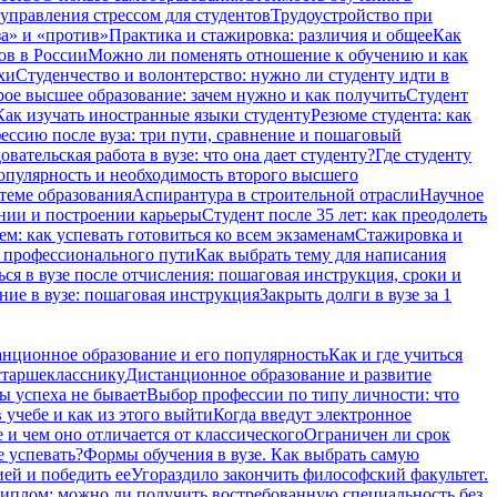
 управления стрессом для студентов
Трудоустройство при
а» и «против»
Практика и стажировка: различия и общее
Как
ов в России
Можно ли поменять отношение к обучению и как
хи
Студенчество и волонтерство: нужно ли cтуденту идти в
ое высшее образование: зачем нужно и как получить
Студент
Как изучать иностранные языки студенту
Резюме студента: как
ессию после вуза: три пути, сравнение и пошаговый
вательская работа в вузе: что она дает студенту?
Где студенту
опулярность и необходимость второго высшего
теме образования
Аспирантура в строительной отрасли
Научное
ении и построении карьеры
Студент после 35 лет: как преодолеть
м: как успевать готовиться ко всем экзаменам
Стажировка и
и профессионального пути
Как выбрать тему для написания
ся в вузе после отчисления: пошаговая инструкция, сроки и
ние в вузе: пошаговая инструкция
Закрыть долги в вузе за 1
нционное образование и его популярность
Как и где учиться
старшекласснику
Дистанционное образование и развитие
ы успеха не бывает
Выбор профессии по типу личности: что
 учебе и как из этого выйти
Когда введут электронное
и чем оно отличается от классического
Ограничен ли срок
е успевать?
Формы обучения в вузе. Как выбрать самую
ией и победить ее
Угораздило закончить философский факультет.
иплом: можно ли получить востребованную специальность без