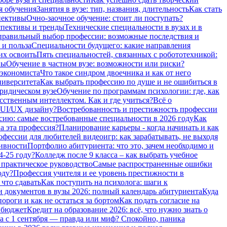
я обучения
Занятия в вузе: тип, названия, длительность
Как стать
пективы
Очно-заочное обучение: стоит ли поступать?
спективы и тренды
Технические специальности в вузах и в
равильный выбор профессии: возможные последствия и
 и польза
Специальности будущего: какие направления
их освоить
Пять специальностей, связанных с робототехникой:
вы
Обучение в частном вузе: возможности или риски?
 экономиста
Что такое синдром двоечника и как от него
ниверситета
Как выбрать профессию по душе и не ошибиться в
ридическом вузе
Обучение по программам психологии: где, как
сственным интеллектом. Как и где учиться?
Всё о
 UI/UX дизайну?
Востребованность и престижность профессии
сию: самые востребованные специальности в 2026 году
Как
а эта профессия?
Планирование карьеры - когда начинать и как
фессии для любителей видеоигр: как зарабатывать, не выходя
тивности
Портфолио абитуриента: что это, зачем необходимо и
4-25 году?
Колледж после 9 класса – как выбрать учебное
 практическое руководство
Самые распространенные ошибки
оду?
Профессия учителя и ее уровень престижности в
 что сдавать
Как поступить на психолога: шаги к
 документов в вузы 2026: полный календарь абитуриента
Куда
роги и как не остаться за бортом
Как подать согласие на
а бюджет
Кредит на образование 2026: всё, что нужно знать о
а с 1 сентября — правда или миф? Спокойно, паника