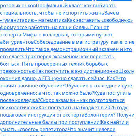
розовых очков
Профильный класс: как выбирать
специальность, чтобы не испортить жизнь
Зачем
«гуманитарию» математика
Как заставить «свободную»
форму эссе работать на ваши баллы. План от
эксперта.
Мифы о колледжах, которыми пугают
абитуриентов
Собеседование в магистратуру: как его не
провалить
Что такое демонстрационный экзамен и кто
его сдает
Страх перед экзаменом: как перестать
бояться. Пять проверенных техник борьбы с
тревожностью
Как поступить в вуз дистанционно
Школу
окончил давно, а ЕГЭ нужно сдавать сейчас. Как?
Что
значит заочное обучение?
Обучение в колледже и вузе
одновременно: а что, так можно было?
Куда поступить
после колледжа?
Скоро экзамен – как подготовиться
психологически
Как поступить на бюджет в 2026 году:
пошаговая инструкция от эксперта
Волонтерил? Получи
дополнительные баллы при поступлении!
Как найти и
узнать «своего» репетитора
Что значит целевое