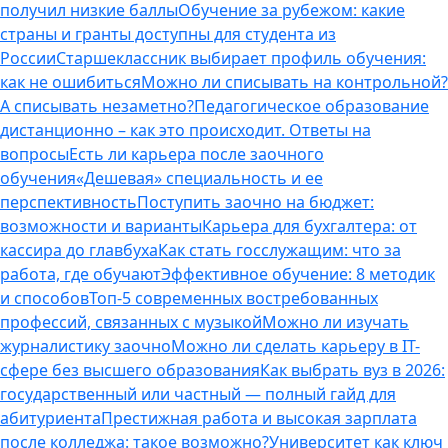
получил низкие баллы
Обучение за рубежом: какие
страны и гранты доступны для студента из
России
Старшеклассник выбирает профиль обучения:
как не ошибиться
Можно ли списывать на контрольной?
А списывать незаметно?
Педагогическое образование
дистанционно – как это происходит. Ответы на
вопросы
Есть ли карьера после заочного
обучения
«Дешевая» специальность и ее
перспективность
Поступить заочно на бюджет:
возможности и варианты
Карьера для бухгалтера: от
кассира до главбуха
Как стать госслужащим: что за
работа, где обучают
Эффективное обучение: 8 методик
и способов
Топ-5 современных востребованных
профессий, связанных с музыкой
Можно ли изучать
журналистику заочно
Можно ли сделать карьеру в IT-
сфере без высшего образования
Как выбрать вуз в 2026:
государственный или частный — полный гайд для
абитуриента
Престижная работа и высокая зарплата
после колледжа: такое возможно?
Университет как ключ