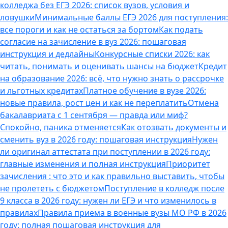
колледжа без ЕГЭ 2026: список вузов, условия и
ловушки
Минимальные баллы ЕГЭ 2026 для поступления:
все пороги и как не остаться за бортом
Как подать
согласие на зачисление в вуз 2026: пошаговая
инструкция и дедлайны
Конкурсные списки 2026: как
читать, понимать и оценивать шансы на бюджет
Кредит
на образование 2026: всё, что нужно знать о рассрочке
и льготных кредитах
Платное обучение в вузе 2026:
новые правила, рост цен и как не переплатить
Отмена
бакалавриата с 1 сентября — правда или миф?
Спокойно, паника отменяется
Как отозвать документы и
сменить вуз в 2026 году: пошаговая инструкция
Нужен
ли оригинал аттестата при поступлении в 2026 году:
главные изменения и полная инструкция
Приоритет
зачисления : что это и как правильно выставить, чтобы
не пролететь с бюджетом
Поступление в колледж после
9 класса в 2026 году: нужен ли ЕГЭ и что изменилось в
правилах
Правила приема в военные вузы МО РФ в 2026
году: полная пошаговая инструкция для