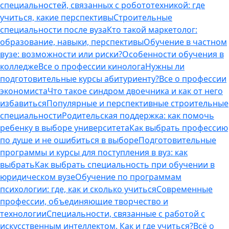
специальностей, связанных с робототехникой: где
учиться, какие перспективы
Строительные
специальности после вуза
Кто такой маркетолог:
образование, навыки, перспективы
Обучение в частном
вузе: возможности или риски?
Особенности обучения в
колледже
Все о профессии кинолога
Нужны ли
подготовительные курсы абитуриенту?
Все о профессии
экономиста
Что такое синдром двоечника и как от него
избавиться
Популярные и перспективные строительные
специальности
Родительская поддержка: как помочь
ребенку в выборе университета
Как выбрать профессию
по душе и не ошибиться в выборе
Подготовительные
программы и курсы для поступления в вуз: как
выбрать
Как выбрать специальность при обучении в
юридическом вузе
Обучение по программам
психологии: где, как и сколько учиться
Современные
профессии, объединяющие творчество и
технологии
Специальности, связанные с работой с
искусственным интеллектом. Как и где учиться?
Всё о