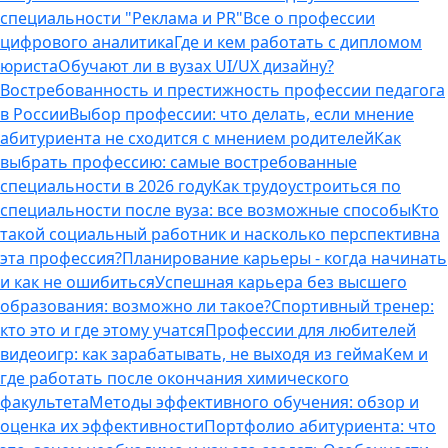
специальности "Реклама и PR"
Все о профессии
цифрового аналитика
Где и кем работать с дипломом
юриста
Обучают ли в вузах UI/UX дизайну?
Востребованность и престижность профессии педагога
в России
Выбор профессии: что делать, если мнение
абитуриента не сходится с мнением родителей
Как
выбрать профессию: самые востребованные
специальности в 2026 году
Как трудоустроиться по
специальности после вуза: все возможные способы
Кто
такой социальный работник и насколько перспективна
эта профессия?
Планирование карьеры - когда начинать
и как не ошибиться
Успешная карьера без высшего
образования: возможно ли такое?
Спортивный тренер:
кто это и где этому учатся
Профессии для любителей
видеоигр: как зарабатывать, не выходя из гейма
Кем и
где работать после окончания химического
факультета
Методы эффективного обучения: обзор и
оценка их эффективности
Портфолио абитуриента: что