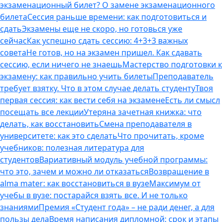
экзаменационный билет? О замене экзаменационного
билета
Сессия раньше времени: как подготовиться и
сдать
Экзамены еще не скоро, но готовься уже
сейчас
Как успешно сдать сессию: 4+3+3 важных
совета
Не готов, но на экзамен пришел. Как сдавать
сессию, если ничего не знаешь
Мастерство подготовки к
экзамену: как правильно учить билеты
Преподаватель
требует взятку. Что в этом случае делать студенту
Твоя
первая сессия: как вести себя на экзамене
Есть ли смысл
посещать все лекции
Утеряна зачетная книжка: что
делать, как восстановить
Смена преподавателя в
университете: как это сделать
Что прочитать, кроме
учебников: полезная литература для
студентов
Вариативный модуль учебной программы:
что это, зачем и можно ли отказаться
Возвращение в
alma mater: как восстановиться в вузе
Максимум от
учебы в вузе: постарайся взять все. И не только
знаниями
Премия «Студент года» – не ради денег, а для
пользы дела
Время написания дипломной: срок и этапы