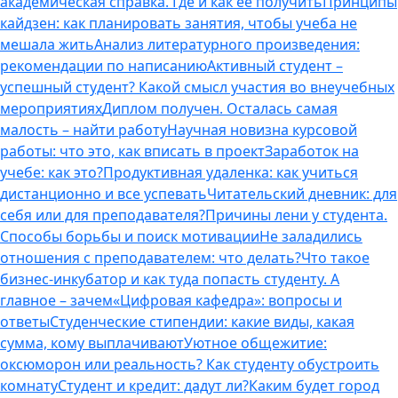
академическая справка. Где и как ее получить
Принципы
кайдзен: как планировать занятия, чтобы учеба не
мешала жить
Анализ литературного произведения:
рекомендации по написанию
Активный студент –
успешный студент? Какой смысл участия во внеучебных
мероприятиях
Диплом получен. Осталась самая
малость – найти работу
Научная новизна курсовой
работы: что это, как вписать в проект
Заработок на
учебе: как это?
Продуктивная удаленка: как учиться
дистанционно и все успевать
Читательский дневник: для
себя или для преподавателя?
Причины лени у студента.
Способы борьбы и поиск мотивации
Не заладились
отношения с преподавателем: что делать?
Что такое
бизнес-инкубатор и как туда попасть студенту. А
главное – зачем
«Цифровая кафедра»: вопросы и
ответы
Студенческие стипендии: какие виды, какая
сумма, кому выплачивают
Уютное общежитие:
оксюморон или реальность? Как студенту обустроить
комнату
Студент и кредит: дадут ли?
Каким будет город