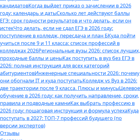
кандидатов
Когда выйдет приказ о зачислении в 2026
году: календарь и даты
Сколько лет действуют баллы
ЕГЭ: срок годности результатов и что делать, если он
истек
Что делать, если не сдал ЕГЭ в 2026 году:
поступление в колледж, пересдача и план Б
Куда пойти
учиться после 9 и 11 класса: список профессий в
колледжах 2026
Региональные вузы 2026: список лучших,
проходные баллы и цены
Как поступить в вуз без ЕГЭ в
2026: полная инструкция для всех категорий
абитуриентов
Инженерные специальности 2026: почему
они обогнали IT и куда поступать
Колледж vs Вуз в 2026:
две траектории после 9 класса. Плюсы и минусы
Целевое
обучение в 2026 году: как получить направление, сроки,
правила и подводные камни
Как выбрать профессию в
2026 году: пошаговая инструкция и формула успеха
Куда
поступать в 2027: ТОП-7 профессий будущего (по
версии экспертов)
Отзывы