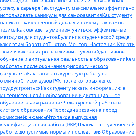
обмена
Действительно ли красный диплом – ключ к
успеху в карьере
Как студенту максимально эффективно
использовать каникулы для саморазвития
Как студенту
написать качественный доклад и почему так важны
тезисы
Как овладеть умением учиться: эффективные
методики для студентов
Буллинг в студенческой среде:
как с этим бороться
Тьютор. Ментор. Наставник. Кто эти
люди и какова их роль в жизни студента
Адаптивное
обучение и виртуальная реальность в образовании
Кем
работать после окончания филологического
факультета
Как написать курсовую работу на
отлично
Список вузов РФ, после которых легко
трудоустроиться
Как студенту искать информацию в
Интернете
Онлайн-образование и дистанционное
обучение: в чем разница?
Роль курсовой работы в
системе образования
Пересдача экзамена перед
комиссией: нюансы
Что такое выпускная
квалификационная работа (ВКР)
Плагиат в студенческой
работе: допустимые нормы и последствия
Образование