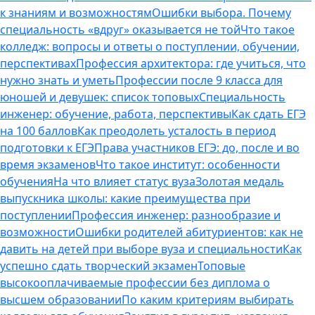
к знаниям и возможностям
Ошибки выбора. Почему
специальность «вдруг» оказывается не той
Что такое
колледж: вопросы и ответы о поступлении, обучении,
перспективах
Профессия архитектора: где учиться, что
нужно знать и уметь
Профессии после 9 класса для
юношей и девушек: список топовых
Специальность
инженер: обучение, работа, перспективы
Как сдать ЕГЭ
на 100 баллов
Как преодолеть усталость в период
подготовки к ЕГЭ
Права участников ЕГЭ: до, после и во
время экзаменов
Что такое институт: особенности
обучения
На что влияет статус вуза
Золотая медаль
выпускника школы: какие преимущества при
поступлении
Профессия инженер: разнообразие и
возможности
Ошибки родителей абитуриентов: как не
давить на детей при выборе вуза и специальности
Как
успешно сдать творческий экзамен
Топовые
высокооплачиваемые профессии без диплома о
высшем образовании
По каким критериям выбирать