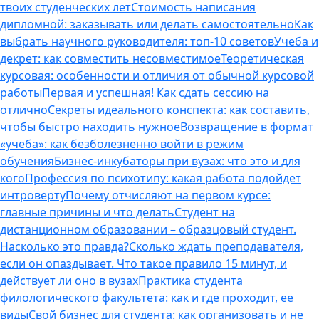
твоих студенческих лет
Стоимость написания
дипломной: заказывать или делать самостоятельно
Как
выбрать научного руководителя: топ-10 советов
Учеба и
декрет: как совместить несовместимое
Теоретическая
курсовая: особенности и отличия от обычной курсовой
работы
Первая и успешная! Как сдать сессию на
отлично
Секреты идеального конспекта: как составить,
чтобы быстро находить нужное
Возвращение в формат
«учеба»: как безболезненно войти в режим
обучения
Бизнес-инкубаторы при вузах: что это и для
кого
Профессия по психотипу: какая работа подойдет
интроверту
Почему отчисляют на первом курсе:
главные причины и что делать
Студент на
дистанционном образовании – образцовый студент.
Насколько это правда?
Сколько ждать преподавателя,
если он опаздывает. Что такое правило 15 минут, и
действует ли оно в вузах
Практика студента
филологического факультета: как и где проходит, ее
виды
Свой бизнес для студента: как организовать и не