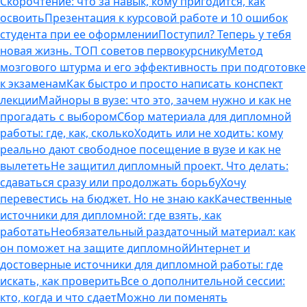
Скорочтение: что за навык, кому пригодится, как
освоить
Презентация к курсовой работе и 10 ошибок
студента при ее оформлении
Поступил? Теперь у тебя
новая жизнь. ТОП советов первокурснику
Метод
мозгового штурма и его эффективность при подготовке
к экзаменам
Как быстро и просто написать конспект
лекции
Майноры в вузе: что это, зачем нужно и как не
прогадать с выбором
Сбор материала для дипломной
работы: где, как, сколько
Ходить или не ходить: кому
реально дают свободное посещение в вузе и как не
вылететь
Не защитил дипломный проект. Что делать:
сдаваться сразу или продолжать борьбу
Хочу
перевестись на бюджет. Но не знаю как
Качественные
источники для дипломной: где взять, как
работать
Необязательный раздаточный материал: как
он поможет на защите дипломной
Интернет и
достоверные источники для дипломной работы: где
искать, как проверить
Все о дополнительной сессии:
кто, когда и что сдает
Можно ли поменять