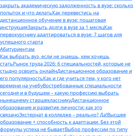
закрыть академическую задолженность в вузе: сколько
попыток и что делать
Как перевестись на
дистанционное обучение в вузе: пошаговая
инструкция
Закрыть долги в вузе за 1 месяц
Как
первокурснику адаптироваться в вузе: 7 шагов для
успешного старта
Абитуриентам
Как выбрать вуз, если не знаешь, кем хочешь
стать
Рынок труда 2026: 6 специальностей, которые не
стыдно освоить онлайн
Дистанционное образование и
его популярность
Как и где учиться тем, у кого нет
времени на учебу
Востребованные специальности
сегодня и в будущем – какую профессию выбрать
нынешнему старшекласснику
Дистанционное
образование и развитие личности: как это
связано
Экстернат в колледже – реально? Да!
Высшее
образование + способность к адаптации. Без этой
формулы успеха не бывает
Выбор профессии по типу