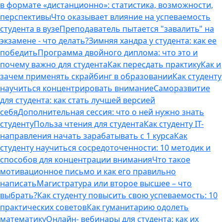
в формате «дистанционно»: статистика, возможности,
перспективы
Что оказывает влияние на успеваемость
студента в вузе
Преподаватель пытается "завалить" на
экзамене - что делать?
Зимняя хандра у студента: как ее
победить
Программа двойного диплома: что это и
почему важно для студента
Как пересдать практику
Как и
зачем применять скрайбинг в образовании
Как студенту
научиться концентрировать внимание
Саморазвитие
для студента: как стать лучшей версией
себя
Дополнительная сессия: что о ней нужно знать
студенту
Польза чтения для студента
Как студенту IT-
направления начать зарабатывать с 1 курса
Как
студенту научиться сосредоточенности: 10 методик и
способов для концентрации внимания
Что такое
мотивационное письмо и как его правильно
написать
Магистратура или второе высшее – что
выбрать?
Как студенту повысить свою успеваемость: 10
практических советов
Как гуманитарию одолеть
математику
Онлайн- вебинары для студента: как их