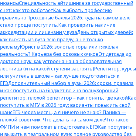
нюансы
Специальность айтишника за государственный
счет: как это работает
Как выбрать профессию
правильно
Проходные баллы 2026: куда на самом деле
стало проще поступить.
Как проверить наличие
аккредитации и лицензии у вуза
День открытых дверей:
как выжать из вуза всю правду, а не только
рекламу
Юрист в 2026: золотые горы или тяжёлая
реальность? Карьера без розовых очков
От детсада до
доктора наук: как устроена наша образовательная
лестница (и на какой ступени застрять)
Репетитор, курсы
или учитель в школе – как лучше подготовиться к
ЕГЭ
Дополнительный набор в вузы 2026: сроки, правила
и как поступить на бюджет во 2‑ю волну
Хороший
репетитор, плохой репетитор – как понять, где какой
Как
поступить в МГУ в 2026 году: варианты повысить свой
шанс
ЕГЭ через месяц, а я ничего не знаю? Паника —
плохой советчик. Что делать на самом деле
Что такое
ФИПИ и чем поможет в подготовке к ЕГЭ
Как поступить
и выжить в театральном вузе: полное руководство без