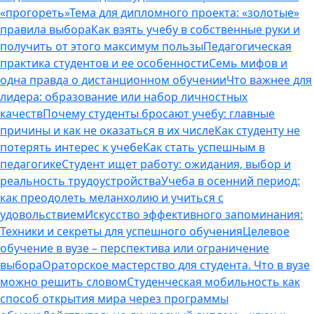
«прогореть»
Тема для дипломного проекта: «золотые»
правила выбора
Как взять учебу в собственные руки и
получить от этого максимум пользы
Педагогическая
практика студентов и ее особенности
Семь мифов и
одна правда о дистанционном обучении
Что важнее для
лидера: образование или набор личностных
качеств
Почему студенты бросают учебу: главные
причины и как не оказаться в их числе
Как студенту не
потерять интерес к учебе
Как стать успешным в
педагогике
Студент ищет работу: ожидания, выбор и
реальность трудоустройства
Учеба в осенний период:
как преодолеть меланхолию и учиться с
удовольствием
Искусство эффективного запоминания:
Техники и секреты для успешного обучения
Целевое
обучение в вузе – перспектива или ограничение
выбора
Ораторское мастерство для студента. Что в вузе
можно решить словом
Студенческая мобильность как
способ открытия мира через программы