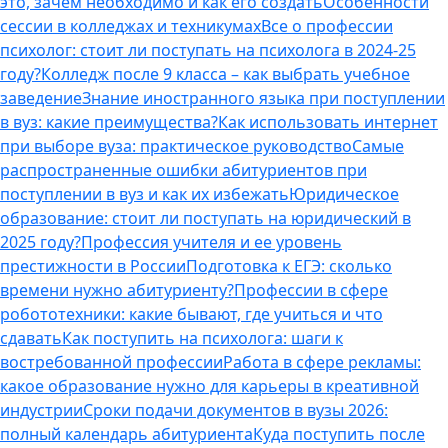
это, зачем необходимо и как его создать
Особенности
сессии в колледжах и техникумах
Все о профессии
психолог: стоит ли поступать на психолога в 2024-25
году?
Колледж после 9 класса – как выбрать учебное
заведение
Знание иностранного языка при поступлении
в вуз: какие преимущества?
Как использовать интернет
при выборе вуза: практическое руководство
Самые
распространенные ошибки абитуриентов при
поступлении в вуз и как их избежать
Юридическое
образование: стоит ли поступать на юридический в
2025 году?
Профессия учителя и ее уровень
престижности в России
Подготовка к ЕГЭ: сколько
времени нужно абитуриенту?
Профессии в сфере
робототехники: какие бывают, где учиться и что
сдавать
Как поступить на психолога: шаги к
востребованной профессии
Работа в сфере рекламы:
какое образование нужно для карьеры в креативной
индустрии
Сроки подачи документов в вузы 2026:
полный календарь абитуриента
Куда поступить после