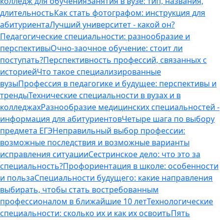
колледж для обучения
Занятия в вузе: тип, названия,
длительность
Как стать фотографом: инструкция для
абитуриента
Лучший университет - какой он?
Педагогические специальности: разнообразие и
перспективы
Очно-заочное обучение: стоит ли
поступать?
Перспективность профессий, связанных с
историей
Что такое специализированные
вузы
Профессия в педагогике и будущее: перспективы и
тренды
Технические специальности в вузах и в
колледжах
Разнообразие медицинских специальностей -
информация для абитуриентов
Четыре шага по выбору
предмета ЕГЭ
Неправильный выбор профессии:
возможные последствия и возможные варианты
исправления ситуации
Сестринское дело: что это за
специальность?
Профориентация в школе: особенности
и польза
Специальности будущего: какие направления
выбирать, чтобы стать востребованным
профессионалом в ближайшие 10 лет
Технологические
специальности: сколько их и как их освоить
Пять