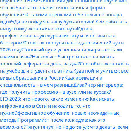
обучение в ВУЗе?
Очное или дистанционное обучение:
что выбрать
Что значит очно-заочная форма
обучения?
«С такими оценками тебе только в повара
идти!»
Да не пойду я в вашу бухгалтерию! Кем работать
выпускнику экономического вуза
Идти в
профессиональную журналистику или оставаться
блогером?
Стоит ли поступать в педагогический вуз в
2026 году?
Топовый вуз и успешная карьера – есть ли
взаимосвязь?
Насколько быстро можно написать
хороший реферат: за день, за два?
Способы сэкономить
на учебе для студента-платника
Куда пойти учиться: все
виды образования в России
Квалификация и
специальность – в чем разница
Дизайнер интерьера:
где получить профессию – в вузе или на курсах?
ЕГЭ-2023: что нового, какие изменения
Как искать
информацию в Сети и находить то, что
нужно
Эффективное обучение: новые неожиданные
методы
Программист после колледжа: как это
возможно?
Тянул-тянул, но не дотянул: что делать, если