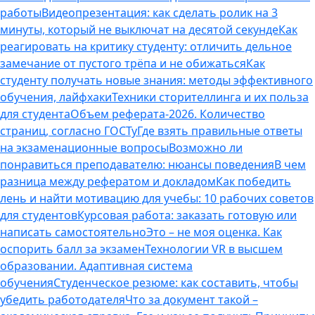
работы
Видеопрезентация: как сделать ролик на 3
минуты, который не выключат на десятой секунде
Как
реагировать на критику студенту: отличить дельное
замечание от пустого трёпа и не обижаться
Как
студенту получать новые знания: методы эффективного
обучения, лайфхаки
Техники сторителлинга и их польза
для студента
Объем реферата-2026. Количество
страниц, согласно ГОСТу
Где взять правильные ответы
на экзаменационные вопросы
Возможно ли
понравиться преподавателю: нюансы поведения
В чем
разница между рефератом и докладом
Как победить
лень и найти мотивацию для учебы: 10 рабочих советов
для студентов
Курсовая работа: заказать готовую или
написать самостоятельно
Это – не моя оценка. Как
оспорить балл за экзамен
Технологии VR в высшем
образовании. Адаптивная система
обучения
Студенческое резюме: как составить, чтобы
убедить работодателя
Что за документ такой –