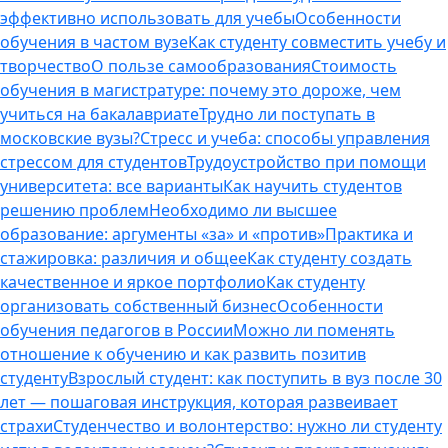
эффективно использовать для учебы
Особенности
обучения в частом вузе
Как студенту совместить учебу и
творчество
О пользе самообразования
Стоимость
обучения в магистратуре: почему это дороже, чем
учиться на бакалавриате
Трудно ли поступать в
московские вузы?
Стресс и учеба: способы управления
стрессом для студентов
Трудоустройство при помощи
университета: все варианты
Как научить студентов
решению проблем
Необходимо ли высшее
образование: аргументы «за» и «против»
Практика и
стажировка: различия и общее
Как студенту создать
качественное и яркое портфолио
Как студенту
организовать собственный бизнес
Особенности
обучения педагогов в России
Можно ли поменять
отношение к обучению и как развить позитив
студенту
Взрослый студент: как поступить в вуз после 30
лет — пошаговая инструкция, которая развеивает
страхи
Студенчество и волонтерство: нужно ли cтуденту