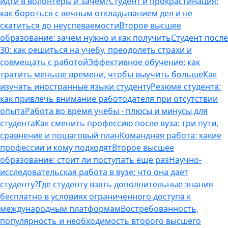
идти в волонтеры и зачем?
Студент и прокрастинация:
как бороться с вечным откладыванием дел и не
скатиться до неуспеваемости
Второе высшее
образование: зачем нужно и как получить
Студент после
30: как решиться на учебу, преодолеть страхи и
совмещать с работой
Эффективное обучение: как
тратить меньше времени, чтобы выучить больше
Как
изучать иностранные языки студенту
Резюме студента:
как привлечь внимание работодателя при отсутствии
опыта
Работа во время учебы - плюсы и минусы для
студента
Как сменить профессию после вуза: три пути,
сравнение и пошаговый план
Командная работа: какие
профессии и кому подходят
Второе высшее
образование: стоит ли поступать еще раз
Научно-
исследовательская работа в вузе: что она дает
студенту?
Где студенту взять дополнительные знания
бесплатно в условиях ограниченного доступа к
международным платформам
Востребованность,
популярность и необходимость второго высшего