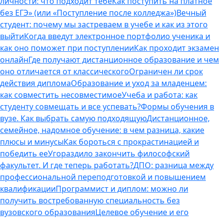
личности: что подходит тебе
Как поступить на платное
без ЕГЭ» (или «Поступление после колледжа»)
Вечный
студент: почему мы застреваем в учебе и как из этого
выйти
Когда введут электронное портфолио ученика и
как оно поможет при поступлении
Как проходит экзамен
онлайн
Где получают дистанционное образование и чем
оно отличается от классического
Ограничен ли срок
действия диплома
Образование и уход за младенцем:
как совместить несовместимое
Учеба и работа: как
студенту совмещать и все успевать?
Формы обучения в
вузе. Как выбрать самую подходящую
Дистанционное,
семейное, надомное обучение: в чем разница, какие
плюсы и минусы
Как бороться с прокрастинацией и
победить ее
Угораздило закончить философский
факультет. И где теперь работать?
ДПО: разница между
профессиональной переподготовкой и повышением
квалификации
Программист и диплом: можно ли
получить востребованную специальность без
вузовского образования
Целевое обучение и его