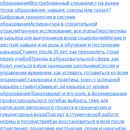
образования
Востребованный специалист на рынке
труда: образование, навыки, скиллы или талант?
Цифровые технологии в системе
образования
Аспирантура в строительной
отрасли
Научное исследование: все этапы
Перспективы
и карьера для выпускников вузов социологии
Мягкие и
жесткие навыки и их роль в обучении и построении
карьеры
Студент после 35 лет: как преодолеть страх
перед учебой
Тренды в образовательной сфере: как
будут учиться в вузе нынешние школьники
Сессия и
управление временем: как успевать готовиться ко всем
экзаменам
Стажировка и практика: ключ к успешной
карьере студента
Зависит ли карьера от уровня
образования?
Бакалавриат и его роль в формировании
профессионального пути
Как выбрать тему для
написания дипломного проекта в технических и
гуманитарных вузах
Плагиат в студенческой работе:
нормы и последствия
Как восстановиться в вузе после
отчисления: пошаговая инструкция, сроки и шансы
Как