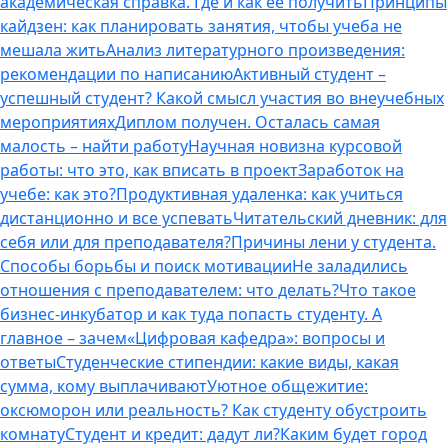
академическая справка. Где и как ее получить
Принципы
кайдзен: как планировать занятия, чтобы учеба не
мешала жить
Анализ литературного произведения:
рекомендации по написанию
Активный студент –
успешный студент? Какой смысл участия во внеучебных
мероприятиях
Диплом получен. Осталась самая
малость – найти работу
Научная новизна курсовой
работы: что это, как вписать в проект
Заработок на
учебе: как это?
Продуктивная удаленка: как учиться
дистанционно и все успевать
Читательский дневник: для
себя или для преподавателя?
Причины лени у студента.
Способы борьбы и поиск мотивации
Не заладились
отношения с преподавателем: что делать?
Что такое
бизнес-инкубатор и как туда попасть студенту. А
главное – зачем
«Цифровая кафедра»: вопросы и
ответы
Студенческие стипендии: какие виды, какая
сумма, кому выплачивают
Уютное общежитие:
оксюморон или реальность? Как студенту обустроить
комнату
Студент и кредит: дадут ли?
Каким будет город