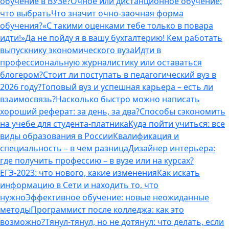
обучение в ВУЗе?
Очное или дистанционное обучение:
что выбрать
Что значит очно-заочная форма
обучения?
«С такими оценками тебе только в повара
идти!»
Да не пойду я в вашу бухгалтерию! Кем работать
выпускнику экономического вуза
Идти в
профессиональную журналистику или оставаться
блогером?
Стоит ли поступать в педагогический вуз в
2026 году?
Топовый вуз и успешная карьера – есть ли
взаимосвязь?
Насколько быстро можно написать
хороший реферат: за день, за два?
Способы сэкономить
на учебе для студента-платника
Куда пойти учиться: все
виды образования в России
Квалификация и
специальность – в чем разница
Дизайнер интерьера:
где получить профессию – в вузе или на курсах?
ЕГЭ-2023: что нового, какие изменения
Как искать
информацию в Сети и находить то, что
нужно
Эффективное обучение: новые неожиданные
методы
Программист после колледжа: как это
возможно?
Тянул-тянул, но не дотянул: что делать, если