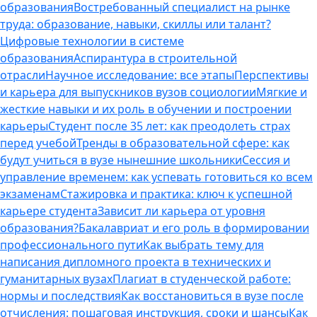
образования
Востребованный специалист на рынке
труда: образование, навыки, скиллы или талант?
Цифровые технологии в системе
образования
Аспирантура в строительной
отрасли
Научное исследование: все этапы
Перспективы
и карьера для выпускников вузов социологии
Мягкие и
жесткие навыки и их роль в обучении и построении
карьеры
Студент после 35 лет: как преодолеть страх
перед учебой
Тренды в образовательной сфере: как
будут учиться в вузе нынешние школьники
Сессия и
управление временем: как успевать готовиться ко всем
экзаменам
Стажировка и практика: ключ к успешной
карьере студента
Зависит ли карьера от уровня
образования?
Бакалавриат и его роль в формировании
профессионального пути
Как выбрать тему для
написания дипломного проекта в технических и
гуманитарных вузах
Плагиат в студенческой работе:
нормы и последствия
Как восстановиться в вузе после
отчисления: пошаговая инструкция, сроки и шансы
Как