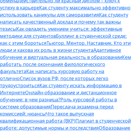
обмена
Действительно ли красный диплом – ключ к
успеху в карьере
Как студенту максимально эффективно
использовать каникулы для саморазвития
Как студенту
написать качественный доклад и почему так важны
тезисы
Как овладеть умением учиться: эффективные
методики для студентов
Буллинг в студенческой среде:
как с этим бороться
Тьютор. Ментор. Наставник. Кто эти
люди и какова их роль в жизни студента
Адаптивное
обучение и виртуальная реальность в образовании
Кем
работать после окончания филологического
факультета
Как написать курсовую работу на
отлично
Список вузов РФ, после которых легко
трудоустроиться
Как студенту искать информацию в
Интернете
Онлайн-образование и дистанционное
обучение: в чем разница?
Роль курсовой работы в
системе образования
Пересдача экзамена перед
комиссией: нюансы
Что такое выпускная
квалификационная работа (ВКР)
Плагиат в студенческой
работе: допустимые нормы и последствия
Образование