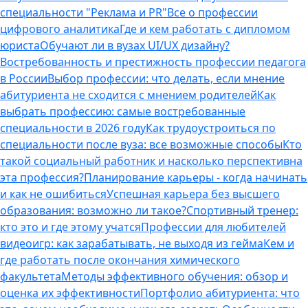
специальности "Реклама и PR"
Все о профессии
цифрового аналитика
Где и кем работать с дипломом
юриста
Обучают ли в вузах UI/UX дизайну?
Востребованность и престижность профессии педагога
в России
Выбор профессии: что делать, если мнение
абитуриента не сходится с мнением родителей
Как
выбрать профессию: самые востребованные
специальности в 2026 году
Как трудоустроиться по
специальности после вуза: все возможные способы
Кто
такой социальный работник и насколько перспективна
эта профессия?
Планирование карьеры - когда начинать
и как не ошибиться
Успешная карьера без высшего
образования: возможно ли такое?
Спортивный тренер:
кто это и где этому учатся
Профессии для любителей
видеоигр: как зарабатывать, не выходя из гейма
Кем и
где работать после окончания химического
факультета
Методы эффективного обучения: обзор и
оценка их эффективности
Портфолио абитуриента: что