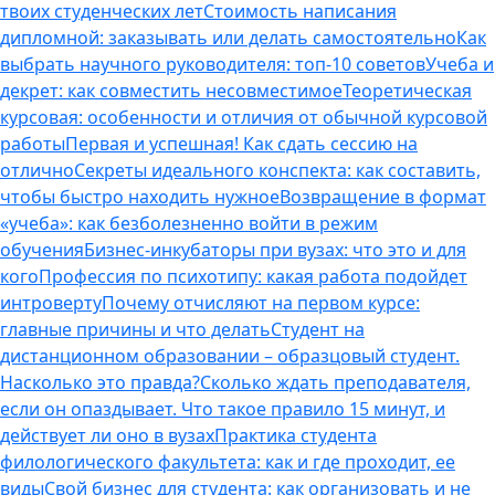
твоих студенческих лет
Стоимость написания
дипломной: заказывать или делать самостоятельно
Как
выбрать научного руководителя: топ-10 советов
Учеба и
декрет: как совместить несовместимое
Теоретическая
курсовая: особенности и отличия от обычной курсовой
работы
Первая и успешная! Как сдать сессию на
отлично
Секреты идеального конспекта: как составить,
чтобы быстро находить нужное
Возвращение в формат
«учеба»: как безболезненно войти в режим
обучения
Бизнес-инкубаторы при вузах: что это и для
кого
Профессия по психотипу: какая работа подойдет
интроверту
Почему отчисляют на первом курсе:
главные причины и что делать
Студент на
дистанционном образовании – образцовый студент.
Насколько это правда?
Сколько ждать преподавателя,
если он опаздывает. Что такое правило 15 минут, и
действует ли оно в вузах
Практика студента
филологического факультета: как и где проходит, ее
виды
Свой бизнес для студента: как организовать и не