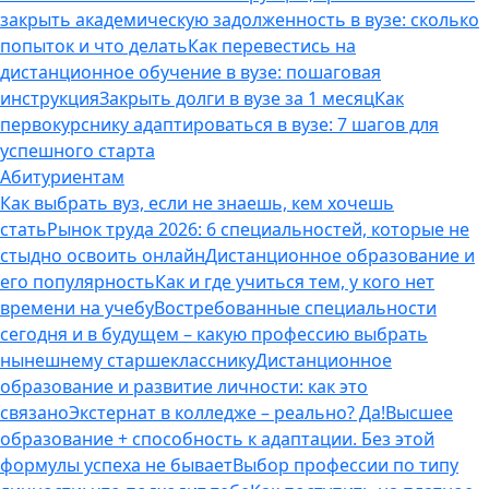
закрыть академическую задолженность в вузе: сколько
попыток и что делать
Как перевестись на
дистанционное обучение в вузе: пошаговая
инструкция
Закрыть долги в вузе за 1 месяц
Как
первокурснику адаптироваться в вузе: 7 шагов для
успешного старта
Абитуриентам
Как выбрать вуз, если не знаешь, кем хочешь
стать
Рынок труда 2026: 6 специальностей, которые не
стыдно освоить онлайн
Дистанционное образование и
его популярность
Как и где учиться тем, у кого нет
времени на учебу
Востребованные специальности
сегодня и в будущем – какую профессию выбрать
нынешнему старшекласснику
Дистанционное
образование и развитие личности: как это
связано
Экстернат в колледже – реально? Да!
Высшее
образование + способность к адаптации. Без этой
формулы успеха не бывает
Выбор профессии по типу