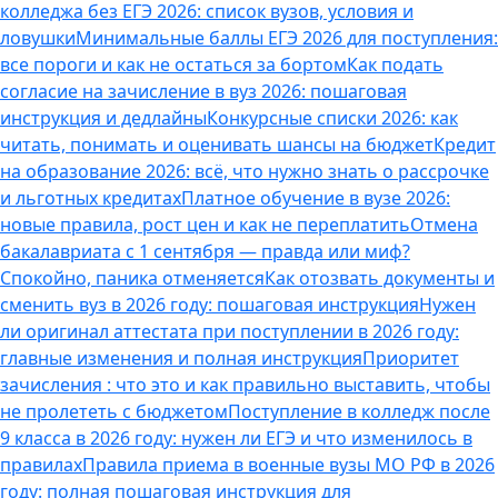
колледжа без ЕГЭ 2026: список вузов, условия и
ловушки
Минимальные баллы ЕГЭ 2026 для поступления:
все пороги и как не остаться за бортом
Как подать
согласие на зачисление в вуз 2026: пошаговая
инструкция и дедлайны
Конкурсные списки 2026: как
читать, понимать и оценивать шансы на бюджет
Кредит
на образование 2026: всё, что нужно знать о рассрочке
и льготных кредитах
Платное обучение в вузе 2026:
новые правила, рост цен и как не переплатить
Отмена
бакалавриата с 1 сентября — правда или миф?
Спокойно, паника отменяется
Как отозвать документы и
сменить вуз в 2026 году: пошаговая инструкция
Нужен
ли оригинал аттестата при поступлении в 2026 году:
главные изменения и полная инструкция
Приоритет
зачисления : что это и как правильно выставить, чтобы
не пролететь с бюджетом
Поступление в колледж после
9 класса в 2026 году: нужен ли ЕГЭ и что изменилось в
правилах
Правила приема в военные вузы МО РФ в 2026
году: полная пошаговая инструкция для