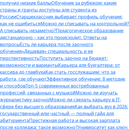
получил низкие баллы
Обучение за рубежом: какие
страны и гранты доступны для студента из
России
Старшеклассник выбирает профиль обучения:
как не ошибиться
Можно ли списывать на контрольной?
А списывать незаметно?
Педагогическое образование
дистанционно – как это происходит. Ответы на
вопросы
Есть ли карьера после заочного
обучения
«Дешевая» специальность и ее
перспективность
Поступить заочно на бюджет:
возможности и варианты
Карьера для бухгалтера: от
кассира до главбуха
Как стать госслужащим: что за
работа, где обучают
Эффективное обучение: 8 методик
и способов
Топ-5 современных востребованных
профессий, связанных с музыкой
Можно ли изучать
журналистику заочно
Можно ли сделать карьеру в IT-
сфере без высшего образования
Как выбрать вуз в 2026:
государственный или частный — полный гайд для
абитуриента
Престижная работа и высокая зарплата
после колледжа: такое возможно?
Университет как ключ