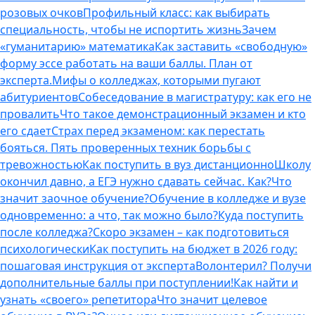
розовых очков
Профильный класс: как выбирать
специальность, чтобы не испортить жизнь
Зачем
«гуманитарию» математика
Как заставить «свободную»
форму эссе работать на ваши баллы. План от
эксперта.
Мифы о колледжах, которыми пугают
абитуриентов
Собеседование в магистратуру: как его не
провалить
Что такое демонстрационный экзамен и кто
его сдает
Страх перед экзаменом: как перестать
бояться. Пять проверенных техник борьбы с
тревожностью
Как поступить в вуз дистанционно
Школу
окончил давно, а ЕГЭ нужно сдавать сейчас. Как?
Что
значит заочное обучение?
Обучение в колледже и вузе
одновременно: а что, так можно было?
Куда поступить
после колледжа?
Скоро экзамен – как подготовиться
психологически
Как поступить на бюджет в 2026 году:
пошаговая инструкция от эксперта
Волонтерил? Получи
дополнительные баллы при поступлении!
Как найти и
узнать «своего» репетитора
Что значит целевое