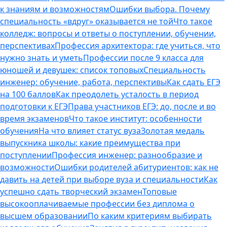
к знаниям и возможностям
Ошибки выбора. Почему
специальность «вдруг» оказывается не той
Что такое
колледж: вопросы и ответы о поступлении, обучении,
перспективах
Профессия архитектора: где учиться, что
нужно знать и уметь
Профессии после 9 класса для
юношей и девушек: список топовых
Специальность
инженер: обучение, работа, перспективы
Как сдать ЕГЭ
на 100 баллов
Как преодолеть усталость в период
подготовки к ЕГЭ
Права участников ЕГЭ: до, после и во
время экзаменов
Что такое институт: особенности
обучения
На что влияет статус вуза
Золотая медаль
выпускника школы: какие преимущества при
поступлении
Профессия инженер: разнообразие и
возможности
Ошибки родителей абитуриентов: как не
давить на детей при выборе вуза и специальности
Как
успешно сдать творческий экзамен
Топовые
высокооплачиваемые профессии без диплома о
высшем образовании
По каким критериям выбирать