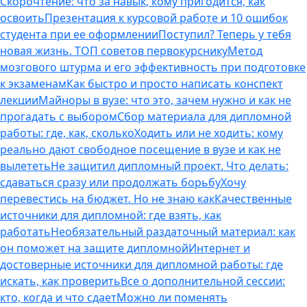
Скорочтение: что за навык, кому пригодится, как
освоить
Презентация к курсовой работе и 10 ошибок
студента при ее оформлении
Поступил? Теперь у тебя
новая жизнь. ТОП советов первокурснику
Метод
мозгового штурма и его эффективность при подготовке
к экзаменам
Как быстро и просто написать конспект
лекции
Майноры в вузе: что это, зачем нужно и как не
прогадать с выбором
Сбор материала для дипломной
работы: где, как, сколько
Ходить или не ходить: кому
реально дают свободное посещение в вузе и как не
вылететь
Не защитил дипломный проект. Что делать:
сдаваться сразу или продолжать борьбу
Хочу
перевестись на бюджет. Но не знаю как
Качественные
источники для дипломной: где взять, как
работать
Необязательный раздаточный материал: как
он поможет на защите дипломной
Интернет и
достоверные источники для дипломной работы: где
искать, как проверить
Все о дополнительной сессии:
кто, когда и что сдает
Можно ли поменять