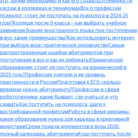
это, зачем необходимо и как его создать
Особенности
сессии в колледжах и техникумах
Все о профессии
психолог: стоит ли поступать на психолога в 2024-25
году?
Колледж после 9 класса – как выбрать учебное
заведение
Знание иностранного языка при поступлении
в вуз: какие преимущества?
Как использовать интернет
при выборе вуза: практическое руководство
Самые
распространенные ошибки абитуриентов при
поступлении в вуз и как их избежать
Юридическое
образование: стоит ли поступать на юридический в
2025 году?
Профессия учителя и ее уровень
престижности в России
Подготовка к ЕГЭ: сколько
времени нужно абитуриенту?
Профессии в сфере
робототехники: какие бывают, где учиться и что
сдавать
Как поступить на психолога: шаги к
востребованной профессии
Работа в сфере рекламы:
какое образование нужно для карьеры в креативной
индустрии
Сроки подачи документов в вузы 2026:
полный календарь абитуриента
Куда поступить после