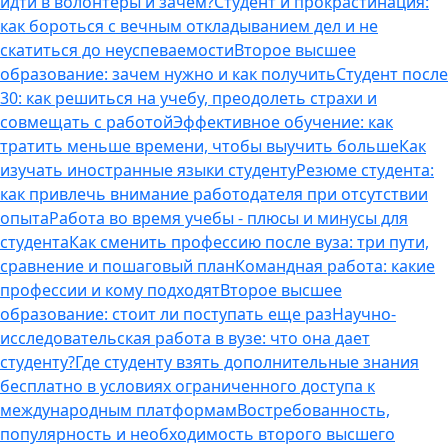
идти в волонтеры и зачем?
Студент и прокрастинация:
как бороться с вечным откладыванием дел и не
скатиться до неуспеваемости
Второе высшее
образование: зачем нужно и как получить
Студент после
30: как решиться на учебу, преодолеть страхи и
совмещать с работой
Эффективное обучение: как
тратить меньше времени, чтобы выучить больше
Как
изучать иностранные языки студенту
Резюме студента:
как привлечь внимание работодателя при отсутствии
опыта
Работа во время учебы - плюсы и минусы для
студента
Как сменить профессию после вуза: три пути,
сравнение и пошаговый план
Командная работа: какие
профессии и кому подходят
Второе высшее
образование: стоит ли поступать еще раз
Научно-
исследовательская работа в вузе: что она дает
студенту?
Где студенту взять дополнительные знания
бесплатно в условиях ограниченного доступа к
международным платформам
Востребованность,
популярность и необходимость второго высшего