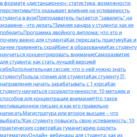
в формате «дистанционно»: статистика, возможности,
перспективы
Что оказывает влияние на успеваемость
студента в вузе
Преподаватель пытается "завалить" на
экзамене - что делать?
Зимняя хандра у студента: как ее
победить
Программа двойного диплома: что это и
почему важно для студента
Как пересдать практику
Как и
зачем применять скрайбинг в образовании
Как студенту
научиться концентрировать внимание
Саморазвитие
для студента: как стать лучшей версией
себя
Дополнительная сессия: что о ней нужно знать
студенту
Польза чтения для студента
Как студенту IT-
направления начать зарабатывать с 1 курса
Как
студенту научиться сосредоточенности: 10 методик и
способов для концентрации внимания
Что такое
мотивационное письмо и как его правильно
написать
Магистратура или второе высшее – что
выбрать?
Как студенту повысить свою успеваемость: 10
практических советов
Как гуманитарию одолеть
математику
Онлайн- вебинары для студента: как их