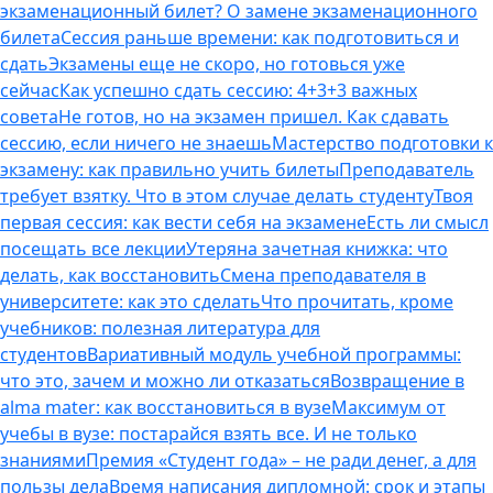
экзаменационный билет? О замене экзаменационного
билета
Сессия раньше времени: как подготовиться и
сдать
Экзамены еще не скоро, но готовься уже
сейчас
Как успешно сдать сессию: 4+3+3 важных
совета
Не готов, но на экзамен пришел. Как сдавать
сессию, если ничего не знаешь
Мастерство подготовки к
экзамену: как правильно учить билеты
Преподаватель
требует взятку. Что в этом случае делать студенту
Твоя
первая сессия: как вести себя на экзамене
Есть ли смысл
посещать все лекции
Утеряна зачетная книжка: что
делать, как восстановить
Смена преподавателя в
университете: как это сделать
Что прочитать, кроме
учебников: полезная литература для
студентов
Вариативный модуль учебной программы:
что это, зачем и можно ли отказаться
Возвращение в
alma mater: как восстановиться в вузе
Максимум от
учебы в вузе: постарайся взять все. И не только
знаниями
Премия «Студент года» – не ради денег, а для
пользы дела
Время написания дипломной: срок и этапы