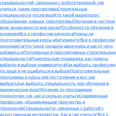
специальностей, связанных с робототехникой: где
учиться, какие перспективы
Строительные
специальности после вуза
Кто такой маркетолог:
образование, навыки, перспективы
Обучение в частном
вузе: возможности или риски?
Особенности обучения в
колледже
Все о профессии кинолога
Нужны ли
подготовительные курсы абитуриенту?
Все о профессии
экономиста
Что такое синдром двоечника и как от него
избавиться
Популярные и перспективные строительные
специальности
Родительская поддержка: как помочь
ребенку в выборе университета
Как выбрать профессию
по душе и не ошибиться в выборе
Подготовительные
программы и курсы для поступления в вуз: как
выбрать
Как выбрать специальность при обучении в
юридическом вузе
Обучение по программам
психологии: где, как и сколько учиться
Современные
профессии, объединяющие творчество и
технологии
Специальности, связанные с работой с
искусственным интеллектом. Как и где учиться?
Всё о