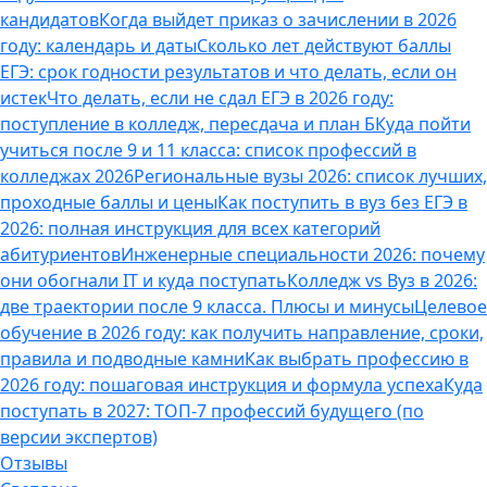
кандидатов
Когда выйдет приказ о зачислении в 2026
году: календарь и даты
Сколько лет действуют баллы
ЕГЭ: срок годности результатов и что делать, если он
истек
Что делать, если не сдал ЕГЭ в 2026 году:
поступление в колледж, пересдача и план Б
Куда пойти
учиться после 9 и 11 класса: список профессий в
колледжах 2026
Региональные вузы 2026: список лучших,
проходные баллы и цены
Как поступить в вуз без ЕГЭ в
2026: полная инструкция для всех категорий
абитуриентов
Инженерные специальности 2026: почему
они обогнали IT и куда поступать
Колледж vs Вуз в 2026:
две траектории после 9 класса. Плюсы и минусы
Целевое
обучение в 2026 году: как получить направление, сроки,
правила и подводные камни
Как выбрать профессию в
2026 году: пошаговая инструкция и формула успеха
Куда
поступать в 2027: ТОП-7 профессий будущего (по
версии экспертов)
Отзывы