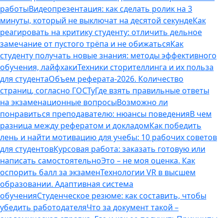
работы
Видеопрезентация: как сделать ролик на 3
минуты, который не выключат на десятой секунде
Как
реагировать на критику студенту: отличить дельное
замечание от пустого трёпа и не обижаться
Как
студенту получать новые знания: методы эффективного
обучения, лайфхаки
Техники сторителлинга и их польза
для студента
Объем реферата-2026. Количество
страниц, согласно ГОСТу
Где взять правильные ответы
на экзаменационные вопросы
Возможно ли
понравиться преподавателю: нюансы поведения
В чем
разница между рефератом и докладом
Как победить
лень и найти мотивацию для учебы: 10 рабочих советов
для студентов
Курсовая работа: заказать готовую или
написать самостоятельно
Это – не моя оценка. Как
оспорить балл за экзамен
Технологии VR в высшем
образовании. Адаптивная система
обучения
Студенческое резюме: как составить, чтобы
убедить работодателя
Что за документ такой –