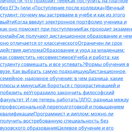
личности: что подходит тебе
Как поступить на платное
без ЕГЭ» (или «Поступление после колледжа»)
Вечный
студент: почему мы застреваем в учебе и как из этого
выйти
Когда введут электронное портфолио ученика и
как оно поможет при поступлении
Как проходит экзамен
онлайн
Где получают дистанционное образование и чем
оно отличается от классического
Ограничен ли срок
действия диплома
Образование и уход за младенцем:
как совместить несовместимое
Учеба и работа: как
студенту совмещать и все успевать?
Формы обучения в
вузе. Как выбрать самую подходящую
Дистанционное,
семейное, надомное обучение: в чем разница, какие
плюсы и минусы
Как бороться с прокрастинацией и
победить ее
Угораздило закончить философский
факультет. И где теперь работать?
ДПО: разница между
профессиональной переподготовкой и повышением
квалификации
Программист и диплом: можно ли
получить востребованную специальность без
вузовского образования
Целевое обучение и его