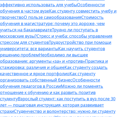
эффективно использовать для учебы
Особенности
обучения в частом вузе
Как студенту совместить учебу и
творчество
О пользе самообразования
Стоимость
обучения в магистратуре: почему это дороже, чем
учиться на бакалавриате
Трудно ли поступать в
московские вузы?
Стресс и учеба: способы управления
стрессом для студентов
Трудоустройство при помощи
университета: все варианты
Как научить студентов
решению проблем
Необходимо ли высшее
образование: аргументы «за» и «против»
Практика и
стажировка: различия и общее
Как студенту создать
качественное и яркое портфолио
Как студенту
организовать собственный бизнес
Особенности
обучения педагогов в России
Можно ли поменять
отношение к обучению и как развить позитив
студенту
Взрослый студент: как поступить в вуз после 30
лет — пошаговая инструкция, которая развеивает
страхи
Студенчество и волонтерство: нужно ли cтуденту