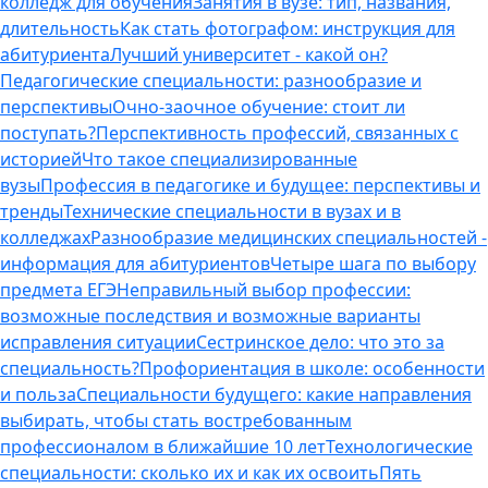
колледж для обучения
Занятия в вузе: тип, названия,
длительность
Как стать фотографом: инструкция для
абитуриента
Лучший университет - какой он?
Педагогические специальности: разнообразие и
перспективы
Очно-заочное обучение: стоит ли
поступать?
Перспективность профессий, связанных с
историей
Что такое специализированные
вузы
Профессия в педагогике и будущее: перспективы и
тренды
Технические специальности в вузах и в
колледжах
Разнообразие медицинских специальностей -
информация для абитуриентов
Четыре шага по выбору
предмета ЕГЭ
Неправильный выбор профессии:
возможные последствия и возможные варианты
исправления ситуации
Сестринское дело: что это за
специальность?
Профориентация в школе: особенности
и польза
Специальности будущего: какие направления
выбирать, чтобы стать востребованным
профессионалом в ближайшие 10 лет
Технологические
специальности: сколько их и как их освоить
Пять