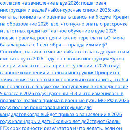
согласие на зачисление в вуз 2026: пошаговая
инструкция и дедлайны
Конкурсные списки 2026: как
читать, понимать и оценивать шансы на бюджет
Кредит
на образование 2026: всё, что нужно знать о рассрочке
и льготных кредитах
Платное обучение в вузе 2026:
новые правила, рост цен и как не переплатить
Отмена
бакалавриата с 1 сентября — правда или миф?
Спокойно, паника отменяется
Как отозвать документы и
сменить вуз в 2026 году: пошаговая инструкция
Нужен
ли оригинал аттестата при поступлении в 2026 году:
главные изменения и полная инструкция
Приоритет
зачисления : что это и как правильно выставить, чтобы
не пролететь с бюджетом
Поступление в колледж после
9 класса в 2026 году: нужен ли ЕГЭ и что изменилось в
правилах
Правила приема в военные вузы МО РФ в 2026
году: полная пошаговая инструкция для
кандидатов
Когда выйдет приказ о зачислении в 2026
году: календарь и даты
Сколько лет действуют баллы
ЕГЭ: срок годности результатов и что делать, если он