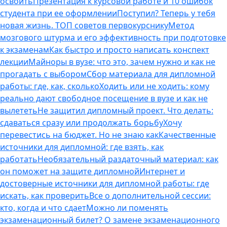
освоить
Презентация к курсовой работе и 10 ошибок
студента при ее оформлении
Поступил? Теперь у тебя
новая жизнь. ТОП советов первокурснику
Метод
мозгового штурма и его эффективность при подготовке
к экзаменам
Как быстро и просто написать конспект
лекции
Майноры в вузе: что это, зачем нужно и как не
прогадать с выбором
Сбор материала для дипломной
работы: где, как, сколько
Ходить или не ходить: кому
реально дают свободное посещение в вузе и как не
вылететь
Не защитил дипломный проект. Что делать:
сдаваться сразу или продолжать борьбу
Хочу
перевестись на бюджет. Но не знаю как
Качественные
источники для дипломной: где взять, как
работать
Необязательный раздаточный материал: как
он поможет на защите дипломной
Интернет и
достоверные источники для дипломной работы: где
искать, как проверить
Все о дополнительной сессии:
кто, когда и что сдает
Можно ли поменять
экзаменационный билет? О замене экзаменационного