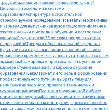
труда: образование, навыки, скиллы или талант?
Цифровые технологии в системе
образования
Аспирантура в строительной
отрасли
Научное исследование: все этапы
Перспективы
и карьера для выпускников вузов социологии
Мягкие и
жесткие навыки и их роль в обучении и построении
карьеры
Студент после 35 лет: как преодолеть страх
перед учебой
Тренды в образовательной сфере: как
будут учиться в вузе нынешние школьники
Сессия и
управление временем: как успевать готовиться ко всем
экзаменам
Стажировка и практика: ключ к успешной
карьере студента
Зависит ли карьера от уровня
образования?
Бакалавриат и его роль в формировании
профессионального пути
Как выбрать тему для
написания дипломного проекта в технических и
гуманитарных вузах
Плагиат в студенческой работе:
нормы и последствия
Как восстановиться в вузе после
отчисления: пошаговая инструкция, сроки и шансы
Как
закрыть академическую задолженность в вузе: сколько