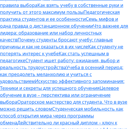
правила выбора
Как взять учебу в собственные руки и
получить от этого максимум пользы
Педагогическая
практика студентов и ее особенности
Семь мифов и
одна правда о дистанционном обучении
Что важнее для
лидера: образование или набор личностных
качеств
Почему студенты бросают учебу: главные
причины и как не оказаться в их числе
Как студенту не
потерять интерес к учебе
Как стать успешным в
педагогике
Студент ищет работу: ожидания, выбор и
реальность трудоустройства
Учеба в осенний период:
как преодолеть меланхолию и учиться с
удовольствием
Искусство эффективного запоминания:
Техники и секреты для успешного обучения
Целевое
обучение в вузе – перспектива или ограничение
выбора
Ораторское мастерство для студента. Что в вузе
можно решить словом
Студенческая мобильность как
способ открытия мира через программы
обмена
Действительно ли красный диплом – ключ к