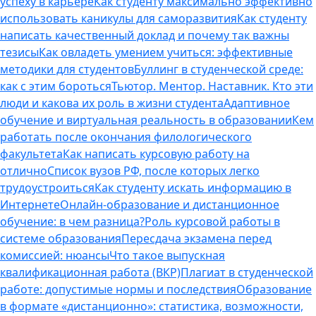
успеху в карьере
Как студенту максимально эффективно
использовать каникулы для саморазвития
Как студенту
написать качественный доклад и почему так важны
тезисы
Как овладеть умением учиться: эффективные
методики для студентов
Буллинг в студенческой среде:
как с этим бороться
Тьютор. Ментор. Наставник. Кто эти
люди и какова их роль в жизни студента
Адаптивное
обучение и виртуальная реальность в образовании
Кем
работать после окончания филологического
факультета
Как написать курсовую работу на
отлично
Список вузов РФ, после которых легко
трудоустроиться
Как студенту искать информацию в
Интернете
Онлайн-образование и дистанционное
обучение: в чем разница?
Роль курсовой работы в
системе образования
Пересдача экзамена перед
комиссией: нюансы
Что такое выпускная
квалификационная работа (ВКР)
Плагиат в студенческой
работе: допустимые нормы и последствия
Образование
в формате «дистанционно»: статистика, возможности,