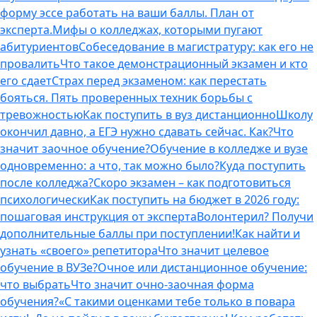
форму эссе работать на ваши баллы. План от
эксперта.
Мифы о колледжах, которыми пугают
абитуриентов
Собеседование в магистратуру: как его не
провалить
Что такое демонстрационный экзамен и кто
его сдает
Страх перед экзаменом: как перестать
бояться. Пять проверенных техник борьбы с
тревожностью
Как поступить в вуз дистанционно
Школу
окончил давно, а ЕГЭ нужно сдавать сейчас. Как?
Что
значит заочное обучение?
Обучение в колледже и вузе
одновременно: а что, так можно было?
Куда поступить
после колледжа?
Скоро экзамен – как подготовиться
психологически
Как поступить на бюджет в 2026 году:
пошаговая инструкция от эксперта
Волонтерил? Получи
дополнительные баллы при поступлении!
Как найти и
узнать «своего» репетитора
Что значит целевое
обучение в ВУЗе?
Очное или дистанционное обучение:
что выбрать
Что значит очно-заочная форма
обучения?
«С такими оценками тебе только в повара