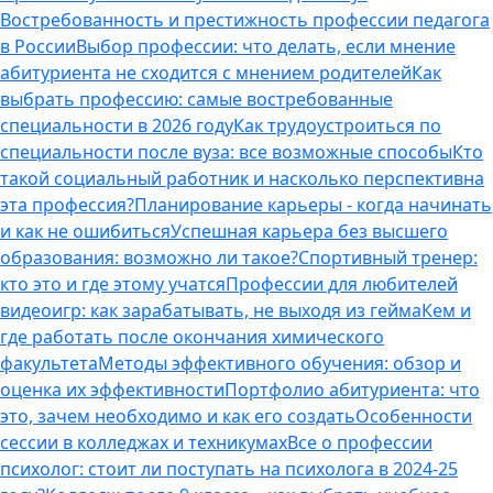
Востребованность и престижность профессии педагога
в России
Выбор профессии: что делать, если мнение
абитуриента не сходится с мнением родителей
Как
выбрать профессию: самые востребованные
специальности в 2026 году
Как трудоустроиться по
специальности после вуза: все возможные способы
Кто
такой социальный работник и насколько перспективна
эта профессия?
Планирование карьеры - когда начинать
и как не ошибиться
Успешная карьера без высшего
образования: возможно ли такое?
Спортивный тренер:
кто это и где этому учатся
Профессии для любителей
видеоигр: как зарабатывать, не выходя из гейма
Кем и
где работать после окончания химического
факультета
Методы эффективного обучения: обзор и
оценка их эффективности
Портфолио абитуриента: что
это, зачем необходимо и как его создать
Особенности
сессии в колледжах и техникумах
Все о профессии
психолог: стоит ли поступать на психолога в 2024-25