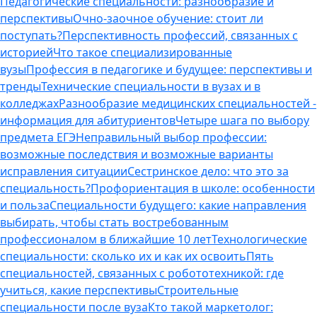
Педагогические специальности: разнообразие и
перспективы
Очно-заочное обучение: стоит ли
поступать?
Перспективность профессий, связанных с
историей
Что такое специализированные
вузы
Профессия в педагогике и будущее: перспективы и
тренды
Технические специальности в вузах и в
колледжах
Разнообразие медицинских специальностей -
информация для абитуриентов
Четыре шага по выбору
предмета ЕГЭ
Неправильный выбор профессии:
возможные последствия и возможные варианты
исправления ситуации
Сестринское дело: что это за
специальность?
Профориентация в школе: особенности
и польза
Специальности будущего: какие направления
выбирать, чтобы стать востребованным
профессионалом в ближайшие 10 лет
Технологические
специальности: сколько их и как их освоить
Пять
специальностей, связанных с робототехникой: где
учиться, какие перспективы
Строительные
специальности после вуза
Кто такой маркетолог: