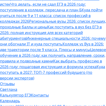
истек
Что делать, если не сдал ЕГЭ в 2026 году:
поступление в колледж, пересдача и план Б
Куда пойти
учиться после 9 и 11 класса: список профессий в
колледжах 2026
Региональные вузы 2026: список лучших,
проходные баллы и цены
Как поступить в вуз без ЕГЭ в
2026: полная инструкция для всех категорий
абитуриентов
Инженерные специальности 2026: почему
они обогнали IT и куда поступать
Колледж vs Вуз в 2026:
две траектории после 9 класса. Плюсы и минусы
Целевое
обучение в 2026 году: как получить направление, сроки,
правила и подводные камни
Как выбрать профессию в
2026 году: пошаговая инструкция и формула успеха
Куда
поступать в 2027: ТОП-7 профессий будущего (по
версии экспертов)
Отзывы
Светлана
Калькулятор ЕГЭ
Контакты
Календарь