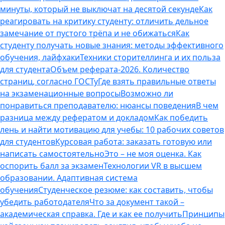
минуты, который не выключат на десятой секунде
Как
реагировать на критику студенту: отличить дельное
замечание от пустого трёпа и не обижаться
Как
студенту получать новые знания: методы эффективного
обучения, лайфхаки
Техники сторителлинга и их польза
для студента
Объем реферата-2026. Количество
страниц, согласно ГОСТу
Где взять правильные ответы
на экзаменационные вопросы
Возможно ли
понравиться преподавателю: нюансы поведения
В чем
разница между рефератом и докладом
Как победить
лень и найти мотивацию для учебы: 10 рабочих советов
для студентов
Курсовая работа: заказать готовую или
написать самостоятельно
Это – не моя оценка. Как
оспорить балл за экзамен
Технологии VR в высшем
образовании. Адаптивная система
обучения
Студенческое резюме: как составить, чтобы
убедить работодателя
Что за документ такой –
академическая справка. Где и как ее получить
Принципы