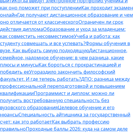
выйти
Когда введут электронное портфолио ученика и
как оно поможет при поступлении
Как проходит экзамен
онлайн
Где получают дистанционное образование и чем
оно отличается от классического
Ограничен ли срок
действия диплома
Образование и уход за младенцем:
как совместить несовместимое
Учеба и работа: как
студенту совмещать и все успевать?
Формы обучения в
вузе. Как выбрать самую подходящую
Дистанционное,
семейное, надомное обучение: в чем разница, какие
плюсы и минусы
Как бороться с прокрастинацией и
победить ее
Угораздило закончить философский
факультет. И где теперь работать?
ДПО: разница между
профессиональной переподготовкой и повышением
квалификации
Программист и диплом: можно ли
получить востребованную специальность без
вузовского образования
Целевое обучение и его
нюансы
Специальность айтишника за государственный
счет: как это работает
Как выбрать профессию
правильно
Проходные баллы 2026: куда на самом деле