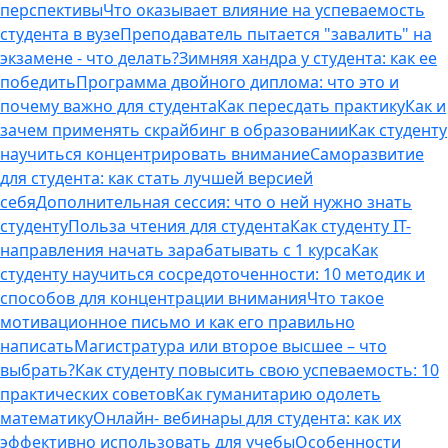
перспективы
Что оказывает влияние на успеваемость
студента в вузе
Преподаватель пытается "завалить" на
экзамене - что делать?
Зимняя хандра у студента: как ее
победить
Программа двойного диплома: что это и
почему важно для студента
Как пересдать практику
Как и
зачем применять скрайбинг в образовании
Как студенту
научиться концентрировать внимание
Саморазвитие
для студента: как стать лучшей версией
себя
Дополнительная сессия: что о ней нужно знать
студенту
Польза чтения для студента
Как студенту IT-
направления начать зарабатывать с 1 курса
Как
студенту научиться сосредоточенности: 10 методик и
способов для концентрации внимания
Что такое
мотивационное письмо и как его правильно
написать
Магистратура или второе высшее – что
выбрать?
Как студенту повысить свою успеваемость: 10
практических советов
Как гуманитарию одолеть
математику
Онлайн- вебинары для студента: как их
эффективно использовать для учебы
Особенности