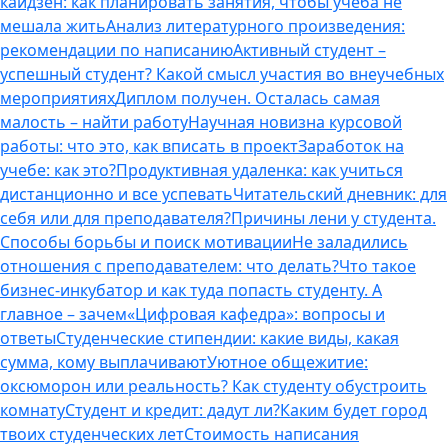
кайдзен: как планировать занятия, чтобы учеба не
мешала жить
Анализ литературного произведения:
рекомендации по написанию
Активный студент –
успешный студент? Какой смысл участия во внеучебных
мероприятиях
Диплом получен. Осталась самая
малость – найти работу
Научная новизна курсовой
работы: что это, как вписать в проект
Заработок на
учебе: как это?
Продуктивная удаленка: как учиться
дистанционно и все успевать
Читательский дневник: для
себя или для преподавателя?
Причины лени у студента.
Способы борьбы и поиск мотивации
Не заладились
отношения с преподавателем: что делать?
Что такое
бизнес-инкубатор и как туда попасть студенту. А
главное – зачем
«Цифровая кафедра»: вопросы и
ответы
Студенческие стипендии: какие виды, какая
сумма, кому выплачивают
Уютное общежитие:
оксюморон или реальность? Как студенту обустроить
комнату
Студент и кредит: дадут ли?
Каким будет город
твоих студенческих лет
Стоимость написания