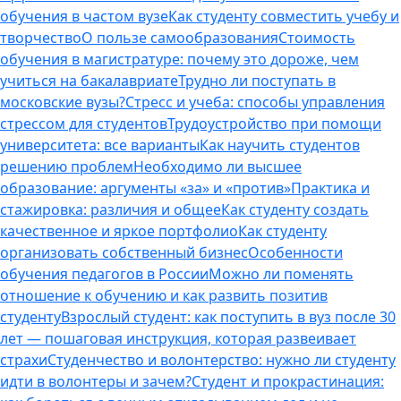
обучения в частом вузе
Как студенту совместить учебу и
творчество
О пользе самообразования
Стоимость
обучения в магистратуре: почему это дороже, чем
учиться на бакалавриате
Трудно ли поступать в
московские вузы?
Стресс и учеба: способы управления
стрессом для студентов
Трудоустройство при помощи
университета: все варианты
Как научить студентов
решению проблем
Необходимо ли высшее
образование: аргументы «за» и «против»
Практика и
стажировка: различия и общее
Как студенту создать
качественное и яркое портфолио
Как студенту
организовать собственный бизнес
Особенности
обучения педагогов в России
Можно ли поменять
отношение к обучению и как развить позитив
студенту
Взрослый студент: как поступить в вуз после 30
лет — пошаговая инструкция, которая развеивает
страхи
Студенчество и волонтерство: нужно ли cтуденту
идти в волонтеры и зачем?
Студент и прокрастинация: