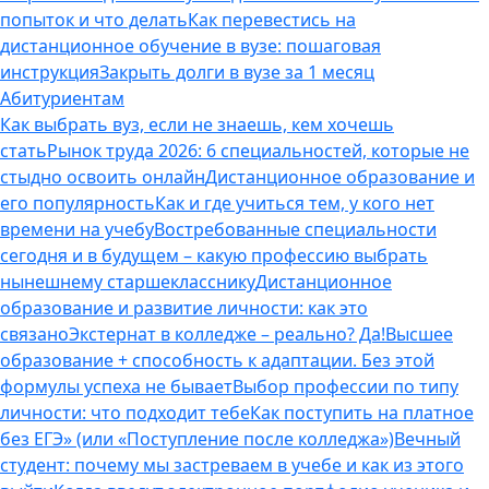
попыток и что делать
Как перевестись на
дистанционное обучение в вузе: пошаговая
инструкция
Закрыть долги в вузе за 1 месяц
Абитуриентам
Как выбрать вуз, если не знаешь, кем хочешь
стать
Рынок труда 2026: 6 специальностей, которые не
стыдно освоить онлайн
Дистанционное образование и
его популярность
Как и где учиться тем, у кого нет
времени на учебу
Востребованные специальности
сегодня и в будущем – какую профессию выбрать
нынешнему старшекласснику
Дистанционное
образование и развитие личности: как это
связано
Экстернат в колледже – реально? Да!
Высшее
образование + способность к адаптации. Без этой
формулы успеха не бывает
Выбор профессии по типу
личности: что подходит тебе
Как поступить на платное
без ЕГЭ» (или «Поступление после колледжа»)
Вечный
студент: почему мы застреваем в учебе и как из этого