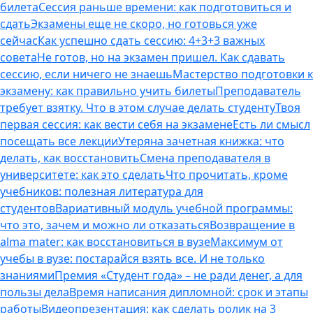
билета
Сессия раньше времени: как подготовиться и
сдать
Экзамены еще не скоро, но готовься уже
сейчас
Как успешно сдать сессию: 4+3+3 важных
совета
Не готов, но на экзамен пришел. Как сдавать
сессию, если ничего не знаешь
Мастерство подготовки к
экзамену: как правильно учить билеты
Преподаватель
требует взятку. Что в этом случае делать студенту
Твоя
первая сессия: как вести себя на экзамене
Есть ли смысл
посещать все лекции
Утеряна зачетная книжка: что
делать, как восстановить
Смена преподавателя в
университете: как это сделать
Что прочитать, кроме
учебников: полезная литература для
студентов
Вариативный модуль учебной программы:
что это, зачем и можно ли отказаться
Возвращение в
alma mater: как восстановиться в вузе
Максимум от
учебы в вузе: постарайся взять все. И не только
знаниями
Премия «Студент года» – не ради денег, а для
пользы дела
Время написания дипломной: срок и этапы
работы
Видеопрезентация: как сделать ролик на 3