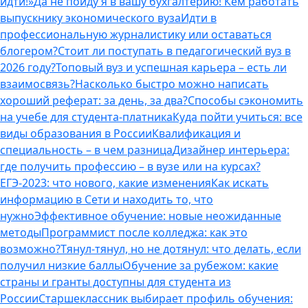
идти!»
Да не пойду я в вашу бухгалтерию! Кем работать
выпускнику экономического вуза
Идти в
профессиональную журналистику или оставаться
блогером?
Стоит ли поступать в педагогический вуз в
2026 году?
Топовый вуз и успешная карьера – есть ли
взаимосвязь?
Насколько быстро можно написать
хороший реферат: за день, за два?
Способы сэкономить
на учебе для студента-платника
Куда пойти учиться: все
виды образования в России
Квалификация и
специальность – в чем разница
Дизайнер интерьера:
где получить профессию – в вузе или на курсах?
ЕГЭ-2023: что нового, какие изменения
Как искать
информацию в Сети и находить то, что
нужно
Эффективное обучение: новые неожиданные
методы
Программист после колледжа: как это
возможно?
Тянул-тянул, но не дотянул: что делать, если
получил низкие баллы
Обучение за рубежом: какие
страны и гранты доступны для студента из
России
Старшеклассник выбирает профиль обучения: