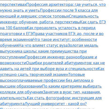
перспективах
Профессия архитектора: где учиться, что
нужно знать и уметь
Профессии после 9 класса для
юношей и девушек: список топовых
Специальность
инженер: обучение, работа, перспективы
Как сдать ЕГЭ
на 100 баллов
Как преодолеть усталость в период
подготовки к ЕГЭ
Права участников ЕГЭ: до, после и во
время экзаменов
Что такое институт: особенности
обучения
На что влияет статус вуза
Золотая медаль
выпускника школы: какие преимущества при
поступлении
Профессия инженер: разнообразие и
возможности
Ошибки родителей абитуриентов: как не
давить на детей при выборе вуза и специальности
Как
успешно сдать творческий экзамен
Топовые
высокооплачиваемые профессии без диплома о
высшем образовании
По каким критериям выбирать
колледж для обучения
Занятия в вузе: тип, названия,
длительность
Как стать фотографом: инструкция для
абитуриента
Лучший университет - какой он?