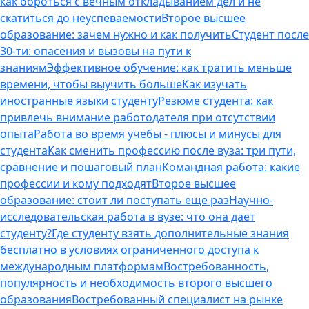
как бороться с вечным откладыванием дел и не
скатиться до неуспеваемости
Второе высшее
образование: зачем нужно и как получить
Студент после
30-ти: опасения и вызовы на пути к
знаниям
Эффективное обучение: как тратить меньше
времени, чтобы выучить больше
Как изучать
иностранные языки студенту
Резюме студента: как
привлечь внимание работодателя при отсутствии
опыта
Работа во время учебы - плюсы и минусы для
студента
Как сменить профессию после вуза: три пути,
сравнение и пошаговый план
Командная работа: какие
профессии и кому подходят
Второе высшее
образование: стоит ли поступать еще раз
Научно-
исследовательская работа в вузе: что она дает
студенту?
Где студенту взять дополнительные знания
бесплатно в условиях ограниченного доступа к
международным платформам
Востребованность,
популярность и необходимость второго высшего
образования
Востребованный специалист на рынке