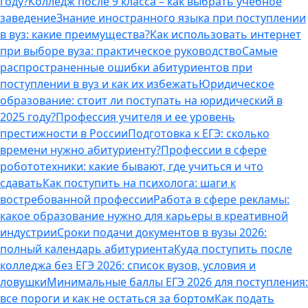
году?
Колледж после 9 класса – как выбрать учебное
заведение
Знание иностранного языка при поступлении
в вуз: какие преимущества?
Как использовать интернет
при выборе вуза: практическое руководство
Самые
распространенные ошибки абитуриентов при
поступлении в вуз и как их избежать
Юридическое
образование: стоит ли поступать на юридический в
2025 году?
Профессия учителя и ее уровень
престижности в России
Подготовка к ЕГЭ: сколько
времени нужно абитуриенту?
Профессии в сфере
робототехники: какие бывают, где учиться и что
сдавать
Как поступить на психолога: шаги к
востребованной профессии
Работа в сфере рекламы:
какое образование нужно для карьеры в креативной
индустрии
Сроки подачи документов в вузы 2026:
полный календарь абитуриента
Куда поступить после
колледжа без ЕГЭ 2026: список вузов, условия и
ловушки
Минимальные баллы ЕГЭ 2026 для поступления:
все пороги и как не остаться за бортом
Как подать