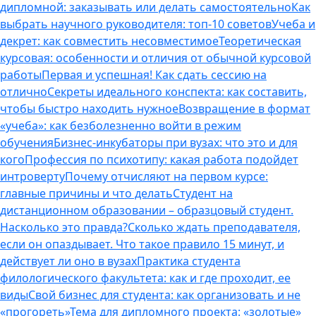
дипломной: заказывать или делать самостоятельно
Как
выбрать научного руководителя: топ-10 советов
Учеба и
декрет: как совместить несовместимое
Теоретическая
курсовая: особенности и отличия от обычной курсовой
работы
Первая и успешная! Как сдать сессию на
отлично
Секреты идеального конспекта: как составить,
чтобы быстро находить нужное
Возвращение в формат
«учеба»: как безболезненно войти в режим
обучения
Бизнес-инкубаторы при вузах: что это и для
кого
Профессия по психотипу: какая работа подойдет
интроверту
Почему отчисляют на первом курсе:
главные причины и что делать
Студент на
дистанционном образовании – образцовый студент.
Насколько это правда?
Сколько ждать преподавателя,
если он опаздывает. Что такое правило 15 минут, и
действует ли оно в вузах
Практика студента
филологического факультета: как и где проходит, ее
виды
Свой бизнес для студента: как организовать и не
«прогореть»
Тема для дипломного проекта: «золотые»