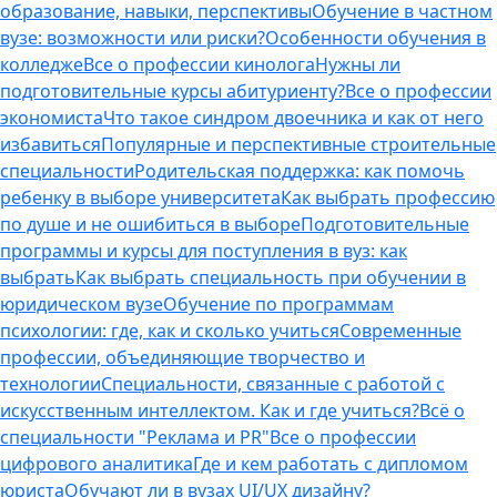
образование, навыки, перспективы
Обучение в частном
вузе: возможности или риски?
Особенности обучения в
колледже
Все о профессии кинолога
Нужны ли
подготовительные курсы абитуриенту?
Все о профессии
экономиста
Что такое синдром двоечника и как от него
избавиться
Популярные и перспективные строительные
специальности
Родительская поддержка: как помочь
ребенку в выборе университета
Как выбрать профессию
по душе и не ошибиться в выборе
Подготовительные
программы и курсы для поступления в вуз: как
выбрать
Как выбрать специальность при обучении в
юридическом вузе
Обучение по программам
психологии: где, как и сколько учиться
Современные
профессии, объединяющие творчество и
технологии
Специальности, связанные с работой с
искусственным интеллектом. Как и где учиться?
Всё о
специальности "Реклама и PR"
Все о профессии
цифрового аналитика
Где и кем работать с дипломом
юриста
Обучают ли в вузах UI/UX дизайну?