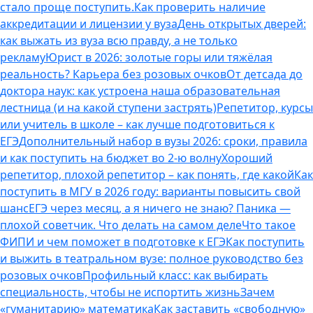
стало проще поступить.
Как проверить наличие
аккредитации и лицензии у вуза
День открытых дверей:
как выжать из вуза всю правду, а не только
рекламу
Юрист в 2026: золотые горы или тяжёлая
реальность? Карьера без розовых очков
От детсада до
доктора наук: как устроена наша образовательная
лестница (и на какой ступени застрять)
Репетитор, курсы
или учитель в школе – как лучше подготовиться к
ЕГЭ
Дополнительный набор в вузы 2026: сроки, правила
и как поступить на бюджет во 2‑ю волну
Хороший
репетитор, плохой репетитор – как понять, где какой
Как
поступить в МГУ в 2026 году: варианты повысить свой
шанс
ЕГЭ через месяц, а я ничего не знаю? Паника —
плохой советчик. Что делать на самом деле
Что такое
ФИПИ и чем поможет в подготовке к ЕГЭ
Как поступить
и выжить в театральном вузе: полное руководство без
розовых очков
Профильный класс: как выбирать
специальность, чтобы не испортить жизнь
Зачем
«гуманитарию» математика
Как заставить «свободную»