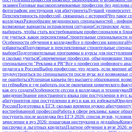
экзамен
Топовые высокооплачиваемые профессии без диплома 
фотографом: инструкция для абитуриента
Лучший университет 
Перспективность профессий, связанных с историей
Что такое 
колледжах
Разнообразие медицинских специальностей - информ
возможные варианты исправления ситуации
Сестринское дело: 
выбирать, чтобы стать востребованным профессионалом в бли
где учиться, какие перспективы
Строительные специальности по
Особенности обучения в колледже
Все о профессии кинолога
Ну
избавиться
Популярные и перспективные строительные специа
выборе
Подготовительные программы и курсы для поступления 
и сколько учиться
Современные профессии, объединяющие твор
специальности "Реклама и PR"
Все о профессии цифрового ана
педагога в России
Выбор профессии: что делать, если мнение а
трудоустроиться по специальности после вуза: все возможные 
не ошибиться
Успешная карьера без высшего образования: возм
из гейма
Кем и где работать после окончания химического факул
как его создать
Особенности сессии в колледжах и техникумах
В
заведение
Знание иностранного языка при поступлении в вуз: 
абитуриентов при поступлении в вуз и как их избежать
Юридиче
России
Подготовка к ЕГЭ: сколько времени нужно абитуриенту
востребованной профессии
Работа в сфере рекламы: какое обр
поступить после колледжа без ЕГЭ 2026: список вузов, услови
зачисление в вуз 2026: пошаговая инструкция и дедлайны
Конку
рассрочке и льготных кредитах
Платное обучение в вузе 2026: н