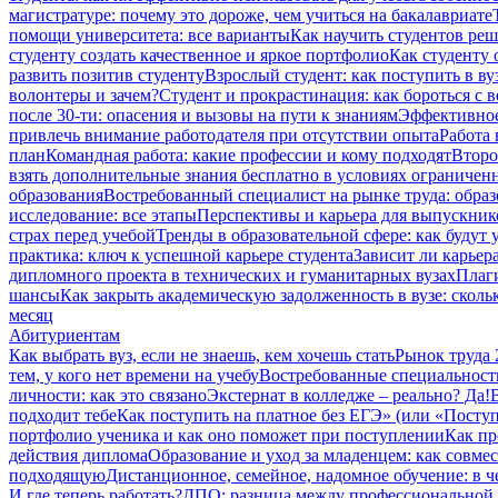
магистратуре: почему это дороже, чем учиться на бакалавриате
помощи университета: все варианты
Как научить студентов ре
студенту создать качественное и яркое портфолио
Как студенту 
развить позитив студенту
Взрослый студент: как поступить в ву
волонтеры и зачем?
Студент и прокрастинация: как бороться с 
после 30-ти: опасения и вызовы на пути к знаниям
Эффективное
привлечь внимание работодателя при отсутствии опыта
Работа 
план
Командная работа: какие профессии и кому подходят
Второ
взять дополнительные знания бесплатно в условиях ограниче
образования
Востребованный специалист на рынке труда: образ
исследование: все этапы
Перспективы и карьера для выпускник
страх перед учебой
Тренды в образовательной сфере: как будут
практика: ключ к успешной карьере студента
Зависит ли карьер
дипломного проекта в технических и гуманитарных вузах
Плаги
шансы
Как закрыть академическую задолженность в вузе: сколь
месяц
Абитуриентам
Как выбрать вуз, если не знаешь, кем хочешь стать
Рынок труда 
тем, у кого нет времени на учебу
Востребованные специальност
личности: как это связано
Экстернат в колледже – реально? Да!
подходит тебе
Как поступить на платное без ЕГЭ» (или «Посту
портфолио ученика и как оно поможет при поступлении
Как пр
действия диплома
Образование и уход за младенцем: как совме
подходящую
Дистанционное, семейное, надомное обучение: в 
И где теперь работать?
ДПО: разница между профессиональной