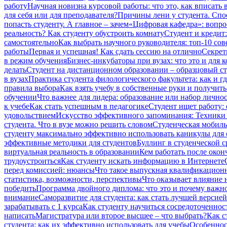
работу
Научная новизна курсовой работы: что это, как вписать 
для себя или для преподавателя?
Причины лени у студента. Сп
попасть студенту. А главное – зачем
«Цифровая кафедра»: вопро
реальность? Как студенту обустроить комнату
Студент и кредит:
самостоятельно
Как выбрать научного руководителя: топ-10 сов
работы
Первая и успешная! Как сдать сессию на отлично
Секрет
в режим обучения
Бизнес-инкубаторы при вузах: что это и для к
делать
Студент на дистанционном образовании – образцовый сту
в вузах
Практика студента филологического факультета: как и гд
правила выбора
Как взять учебу в собственные руки и получит
обучении
Что важнее для лидера: образование или набор лично
к учебе
Как стать успешным в педагогике
Студент ищет работу:
удовольствием
Искусство эффективного запоминания: Техники 
студента. Что в вузе можно решить словом
Студенческая мобиль
студенту максимально эффективно использовать каникулы для 
эффективные методики для студентов
Буллинг в студенческой ср
виртуальная реальность в образовании
Кем работать после окон
трудоустроиться
Как студенту искать информацию в Интернете
перед комиссией: нюансы
Что такое выпускная квалификационн
статистика, возможности, перспективы
Что оказывает влияние н
победить
Программа двойного диплома: что это и почему важно
внимание
Саморазвитие для студента: как стать лучшей версией
зарабатывать с 1 курса
Как студенту научиться сосредоточеннос
написать
Магистратура или второе высшее – что выбрать?
Как с
студента: как их эффективно использовать для учебы
Особеннос