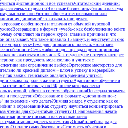
учиться дистанционно и все успевать
Читательский дневник:
одавателем: что делать?
Что такое бизнес-инкубатор и как туда
 кому выплачивают
Уютное общежитие: оксюморон или
аписания дипломной: заказывать или делать
 курсовая: особенности и отличия от обычной курсовой
нужное
Возвращение в формат «учеба»: как безболезненно войти
очему отчисляют на первом курсе: главные причины и что
он опаздывает. Что такое правило 15 минут, и действует ли оно
и не «прогореть»
Тема для дипломного проекта: «золотые»
 ее особенности
Семь мифов и одна правда о дистанционном
 как не оказаться в их числе
Как студенту не потерять интерес
период: как преодолеть меланхолию и учиться с
ерспектива или ограничение выбора
Ораторское мастерство для
ительно ли красный диплом – ключ к успеху в карьере
Как
ему так важны тезисы
Как овладеть умением учиться:
ди и какова их роль в жизни студента
Адаптивное обучение и
 на отлично
Список вузов РФ, после которых легко
оль курсовой работы в системе образования
Пересдача экзамена
рмы и последствия
Образование в формате «дистанционно»:
" на экзамене - что делать?
Зимняя хандра у студента: как ее
айбинг в образовании
Как студенту научиться концентрировать
ьза чтения для студента
Как студенту IT-направления начать
 мотивационное письмо и как его правильно
ак гуманитарию одолеть математику
Онлайн- вебинары для
чество
О пользе самообразования
Стоимость обучения в