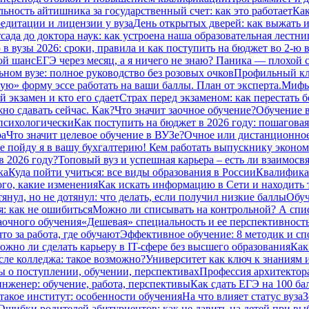
ьность айтишника за государственный счет: как это работает
Как
едитации и лицензии у вуза
День открытых дверей: как выжать из
сада до доктора наук: как устроена наша образовательная лестниц
в вузы 2026: сроки, правила и как поступить на бюджет во 2‑ю 
ой шанс
ЕГЭ через месяц, а я ничего не знаю? Паника — плохой с
ьном вузе: полное руководство без розовых очков
Профильный кла
ую» форму эссе работать на ваши баллы. План от эксперта.
Мифы 
 экзамен и кто его сдает
Страх перед экзаменом: как перестать 
но сдавать сейчас. Как?
Что значит заочное обучение?
Обучение в
 психологически
Как поступить на бюджет в 2026 году: пошаговая
ра
Что значит целевое обучение в ВУЗе?
Очное или дистанционное
е пойду я в вашу бухгалтерию! Кем работать выпускнику эконом
в 2026 году?
Топовый вуз и успешная карьера – есть ли взаимосвя
ка
Куда пойти учиться: все виды образования в России
Квалификац
ого, какие изменения
Как искать информацию в Сети и находить 
тянул, но не дотянул: что делать, если получил низкие баллы
Обуч
: как не ошибиться
Можно ли списывать на контрольной? А спи
заочного обучения
«Дешевая» специальность и ее перспективност
то за работа, где обучают
Эффективное обучение: 8 методик и сп
ожно ли сделать карьеру в IT-сфере без высшего образования
Как
сле колледжа: такое возможно?
Университет как ключ к знаниям 
ты о поступлении, обучении, перспективах
Профессия архитектора:
нженер: обучение, работа, перспективы
Как сдать ЕГЭ на 100 ба
такое институт: особенности обучения
На что влияет статус вуза
З
Ошибки родителей абитуриентов: как не давить на детей при вы