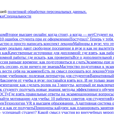
ашей
политикой обработки персональных данных.
вки
Специальности
ком
Второе высшее онлайн: когда стоит, а когда — нет
Студент на
 10 ошибок студента при ее оформлении
Поступил? Теперь у тебя
ыстро и просто написать конспект лекции
Майноры в вузе: что эт
кому реально дают свободное посещение в вузе и как не вылетет
ю как
Качественные источники для дипломной: где взять, как рабо
омной работы: где искать, как проверить
Все о дополнительной се
ссия раньше времени: как подготовиться и сдать
Экзамены еще не
ать сессию, если ничего не знаешь
Мастерство подготовки к экза
к вести себя на экзамене
Есть ли смысл посещать все лекции
Утеря
роме учебников: полезная литература для студентов
Вариативный 
Максимум от учебы в вузе: постарайся взять все. И не только зна
езентация: как сделать ролик на 3 минуты, который не выключат
к студенту получать новые знания: методы эффективного обучен
ГОСТу
Где взять правильные ответы на экзаменационные вопросы
найти мотивацию для учебы: 10 рабочих советов для студентов
Ку
мен
Технологии VR в высшем образовании. Адаптивная система 
е и как ее получить
Принципы кайдзен: как планировать занятия
– успешный студент? Какой смысл участия во внеучебных меро