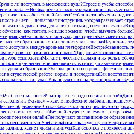
Трудно ли поступать в московские вузы?
Стресс и учеба: способы
шению проблем
Необходимо ли высшее образование: аргументы «з
организовать собственный бизнес
Особенности обучения педагог
з после 30 лет — пошаговая инструкция, которая развеивает стра
вечным откладыванием дел и не скатиться до неуспеваемости
Втор
 обучение: как тратить меньше времени, чтобы выучить больше
во время учебы - плюсы и минусы для студента
Как сменить проф
е высшее образование: стоит ли поступать еще раз
Научно-исследо
нного доступа к международным платформам
Востребованность, п
ование, навыки, скиллы или талант?
Цифровые технологии в сис
ов вузов социологии
Мягкие и жесткие навыки и их роль в обуч
 учиться в вузе нынешние школьники
Сессия и управление времене
а от уровня образования?
Бакалавриат и его роль в формировани
ат в студенческой работе: нормы и последствия
Как восстановить
ко попыток и что делать
Как перевестись на дистанционное обуче
2026: 6 специальностей, которые не стыдно освоить онлайн
Диста
и сегодня и в будущем – какую профессию выбрать нынешнему 
Высшее образование + способность к адаптации. Без этой формул
пление после колледжа»)
Вечный студент: почему мы застреваем в
оходит экзамен онлайн
Где получают дистанционное образование 
стить несовместимое
Учеба и работа: как студенту совмещать и вс
чем разница, какие плюсы и минусы
Как бороться с прокрастинац
 переподготовкой и повышением квалификации
Программист и д