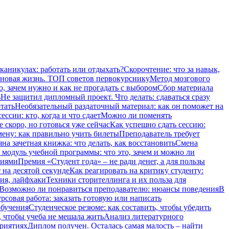
 каникулах: работать или отдыхать?
Скорочтение: что за навык,
 новая жизнь. ТОП советов первокурснику
Метод мозгового
о, зачем нужно и как не прогадать с выбором
Сбор материала
ь
Не защитил дипломный проект. Что делать: сдаваться сразу
тать
Необязательный раздаточный материал: как он поможет на
ссии: кто, когда и что сдает
Можно ли поменять
 скоро, но готовься уже сейчас
Как успешно сдать сессию:
мену: как правильно учить билеты
Преподаватель требует
на зачетная книжка: что делать, как восстановить
Смена
модуль учебной программы: что это, зачем и можно ли
ниями
Премия «Студент года» – не ради денег, а для пользы
 на десятой секунде
Как реагировать на критику студенту:
ия, лайфхаки
Техники сторителлинга и их польза для
Возможно ли понравиться преподавателю: нюансы поведения
В
рсовая работа: заказать готовую или написать
обучения
Студенческое резюме: как составить, чтобы убедить
, чтобы учеба не мешала жить
Анализ литературного
приятиях
Диплом получен. Осталась самая малость – найти