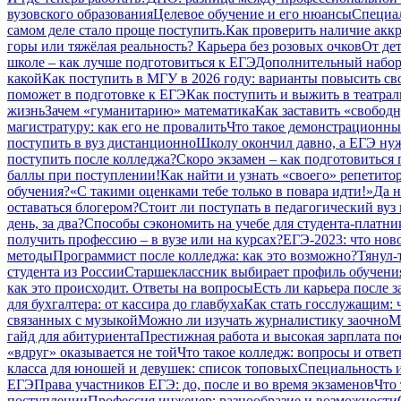
вузовского образования
Целевое обучение и его нюансы
Специал
самом деле стало проще поступить.
Как проверить наличие аккр
горы или тяжёлая реальность? Карьера без розовых очков
От дет
школе – как лучше подготовиться к ЕГЭ
Дополнительный набор 
какой
Как поступить в МГУ в 2026 году: варианты повысить св
поможет в подготовке к ЕГЭ
Как поступить и выжить в театрал
жизнь
Зачем «гуманитарию» математика
Как заставить «свободн
магистратуру: как его не провалить
Что такое демонстрационный
поступить в вуз дистанционно
Школу окончил давно, а ЕГЭ нуж
поступить после колледжа?
Скоро экзамен – как подготовиться
баллы при поступлении!
Как найти и узнать «своего» репетито
обучения?
«С такими оценками тебе только в повара идти!»
Да н
оставаться блогером?
Стоит ли поступать в педагогический вуз 
день, за два?
Способы сэкономить на учебе для студента-платни
получить профессию – в вузе или на курсах?
ЕГЭ-2023: что нов
методы
Программист после колледжа: как это возможно?
Тянул-
студента из России
Старшеклассник выбирает профиль обучения
как это происходит. Ответы на вопросы
Есть ли карьера после 
для бухгалтера: от кассира до главбуха
Как стать госслужащим: ч
связанных с музыкой
Можно ли изучать журналистику заочно
М
гайд для абитуриента
Престижная работа и высокая зарплата по
«вдруг» оказывается не той
Что такое колледж: вопросы и отве
класса для юношей и девушек: список топовых
Специальность и
ЕГЭ
Права участников ЕГЭ: до, после и во время экзаменов
Что 
поступлении
Профессия инженер: разнообразие и возможности