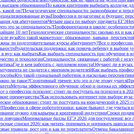
о высшем образовании
По каким критериям выбирать колледж дл
- какой он?
Педагогические специальности: разнообразие и перс
специализированные вузы
Профессия в педагогике и будущее: пер
ация для абитуриентов
Четыре шага по выбору предмета ЕГЭ
Неп
что это за специальность?
Профориентация в школе: особенности
жайшие 10 лет
Технологические специальности: сколько их и как 
сле вуза
Кто такой маркетолог: образование, навыки, перспекти
жны ли подготовительные курсы абитуриенту?
Все о профессии
льности
Родительская поддержка: как помочь ребенку в выборе у
в вуз: как выбрать
Как выбрать специальность при обучении в ю
чество и технологии
Специальности, связанные с работой с иску
литика
Где и кем работать с дипломом юриста
Обучают ли в вузах
битуриента не сходится с мнением родителей
Как выбрать профес
способы
Кто такой социальный работник и насколько перспективн
ожно ли такое?
Спортивный тренер: кто это и где этому учатся
Про
ьтета
Методы эффективного обучения: обзор и оценка их эффек
се о профессии психолог: стоит ли поступать на психолога в 202
какие преимущества?
Как использовать интернет при выборе вуза:
ское образование: стоит ли поступать на юридический в 2025 г
?
Профессии в сфере робототехники: какие бывают, где учиться и
азование нужно для карьеры в креативной индустрии
Сроки подачи
я и ловушки
Минимальные баллы ЕГЭ 2026 для поступления: все по
рсные списки 2026: как читать, понимать и оценивать шансы н
овые правила, рост цен и как не переплатить
Отмена бакалавриат