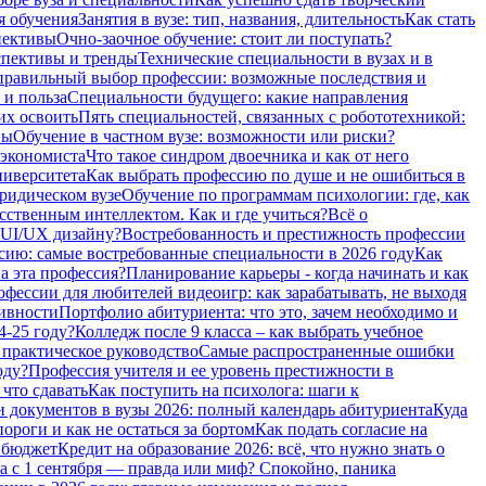
я обучения
Занятия в вузе: тип, названия, длительность
Как стать
пективы
Очно-заочное обучение: стоит ли поступать?
спективы и тренды
Технические специальности в вузах и в
равильный выбор профессии: возможные последствия и
 и польза
Специальности будущего: какие направления
их освоить
Пять специальностей, связанных с робототехникой:
вы
Обучение в частном вузе: возможности или риски?
 экономиста
Что такое синдром двоечника и как от него
ниверситета
Как выбрать профессию по душе и не ошибиться в
ридическом вузе
Обучение по программам психологии: где, как
сственным интеллектом. Как и где учиться?
Всё о
 UI/UX дизайну?
Востребованность и престижность профессии
сию: самые востребованные специальности в 2026 году
Как
а эта профессия?
Планирование карьеры - когда начинать и как
фессии для любителей видеоигр: как зарабатывать, не выходя
тивности
Портфолио абитуриента: что это, зачем необходимо и
4-25 году?
Колледж после 9 класса – как выбрать учебное
 практическое руководство
Самые распространенные ошибки
оду?
Профессия учителя и ее уровень престижности в
 что сдавать
Как поступить на психолога: шаги к
 документов в вузы 2026: полный календарь абитуриента
Куда
роги и как не остаться за бортом
Как подать согласие на
а бюджет
Кредит на образование 2026: всё, что нужно знать о
а с 1 сентября — правда или миф? Спокойно, паника