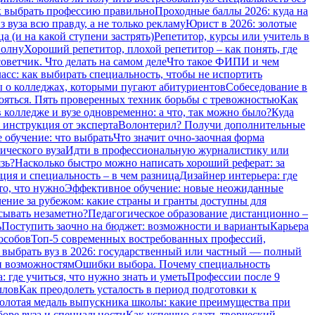
 выбрать профессию правильно
Проходные баллы 2026: куда на
 вуза всю правду, а не только рекламу
Юрист в 2026: золотые
а (и на какой ступени застрять)
Репетитор, курсы или учитель в
волну
Хороший репетитор, плохой репетитор – как понять, где
оветчик. Что делать на самом деле
Что такое ФИПИ и чем
сс: как выбирать специальность, чтобы не испортить
о колледжах, которыми пугают абитуриентов
Собеседование в
бояться. Пять проверенных техник борьбы с тревожностью
Как
 колледже и вузе одновременно: а что, так можно было?
Куда
 инструкция от эксперта
Волонтерил? Получи дополнительные
 обучение: что выбрать
Что значит очно-заочная форма
ического вуза
Идти в профессиональную журналистику или
зь?
Насколько быстро можно написать хороший реферат: за
ия и специальность – в чем разница
Дизайнер интерьера: где
то, что нужно
Эффективное обучение: новые неожиданные
ение за рубежом: какие страны и гранты доступны для
сывать незаметно?
Педагогическое образование дистанционно –
ь
Поступить заочно на бюджет: возможности и варианты
Карьера
особов
Топ-5 современных востребованных профессий,
 выбрать вуз в 2026: государственный или частный — полный
и возможностям
Ошибки выбора. Почему специальность
 где учиться, что нужно знать и уметь
Профессии после 9
ллов
Как преодолеть усталость в период подготовки к
олотая медаль выпускника школы: какие преимущества при
боре вуза и специальности
Как успешно сдать творческий