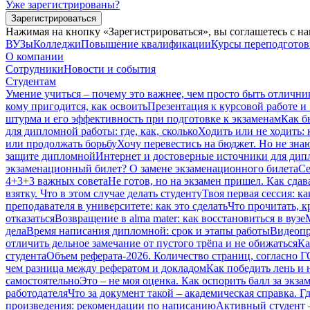
Уже зарегистрированы?
Зарегистрироваться
Нажимая на кнопку «Зарегистрироваться», вы соглашетесь с н
ВУЗы
Колледжи
Повышение квалификации
Курсы переподгото
О компании
Сотрудники
Новости и события
Студентам
Умение учиться – почему это важнее, чем просто быть отлични
кому пригодится, как освоить
Презентация к курсовой работе и
штурма и его эффективность при подготовке к экзаменам
Как б
для дипломной работы: где, как, сколько
Ходить или не ходить: 
или продолжать борьбу
Хочу перевестись на бюджет. Но не зна
защите дипломной
Интернет и достоверные источники для дипл
экзаменационный билет? О замене экзаменационного билета
Се
4+3+3 важных совета
Не готов, но на экзамен пришел. Как сдав
взятку. Что в этом случае делать студенту
Твоя первая сессия: ка
преподавателя в университете: как это сделать
Что прочитать, к
отказаться
Возвращение в alma mater: как восстановиться в вузе
дела
Время написания дипломной: срок и этапы работы
Видеопр
отличить дельное замечание от пустого трёпа и не обижаться
Ка
студента
Объем реферата-2026. Количество страниц, согласно 
чем разница между рефератом и докладом
Как победить лень и 
самостоятельно
Это – не моя оценка. Как оспорить балл за экза
работодателя
Что за документ такой – академическая справка. Гд
произведения: рекомендации по написанию
Активный студент 