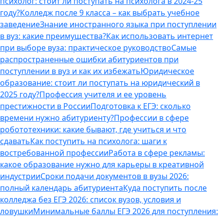
психолог: стоит ли поступать на психолога в 2024-25
году?
Колледж после 9 класса – как выбрать учебное
заведение
Знание иностранного языка при поступлении
в вуз: какие преимущества?
Как использовать интернет
при выборе вуза: практическое руководство
Самые
распространенные ошибки абитуриентов при
поступлении в вуз и как их избежать
Юридическое
образование: стоит ли поступать на юридический в
2025 году?
Профессия учителя и ее уровень
престижности в России
Подготовка к ЕГЭ: сколько
времени нужно абитуриенту?
Профессии в сфере
робототехники: какие бывают, где учиться и что
сдавать
Как поступить на психолога: шаги к
востребованной профессии
Работа в сфере рекламы:
какое образование нужно для карьеры в креативной
индустрии
Сроки подачи документов в вузы 2026:
полный календарь абитуриента
Куда поступить после
колледжа без ЕГЭ 2026: список вузов, условия и
ловушки
Минимальные баллы ЕГЭ 2026 для поступления: