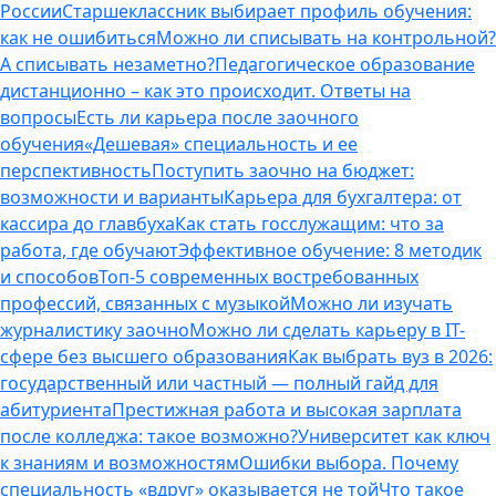
России
Старшеклассник выбирает профиль обучения:
как не ошибиться
Можно ли списывать на контрольной?
А списывать незаметно?
Педагогическое образование
дистанционно – как это происходит. Ответы на
вопросы
Есть ли карьера после заочного
обучения
«Дешевая» специальность и ее
перспективность
Поступить заочно на бюджет:
возможности и варианты
Карьера для бухгалтера: от
кассира до главбуха
Как стать госслужащим: что за
работа, где обучают
Эффективное обучение: 8 методик
и способов
Топ-5 современных востребованных
профессий, связанных с музыкой
Можно ли изучать
журналистику заочно
Можно ли сделать карьеру в IT-
сфере без высшего образования
Как выбрать вуз в 2026:
государственный или частный — полный гайд для
абитуриента
Престижная работа и высокая зарплата
после колледжа: такое возможно?
Университет как ключ
к знаниям и возможностям
Ошибки выбора. Почему
специальность «вдруг» оказывается не той
Что такое