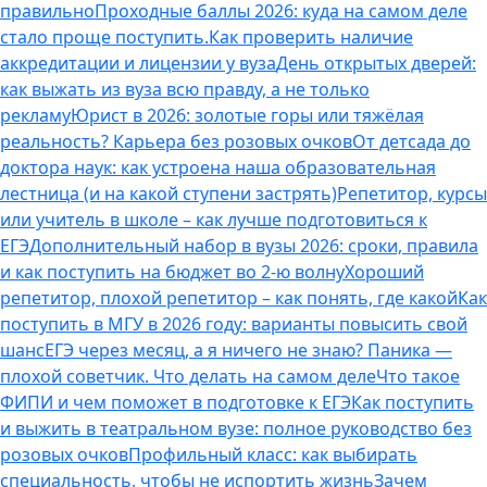
правильно
Проходные баллы 2026: куда на самом деле
стало проще поступить.
Как проверить наличие
аккредитации и лицензии у вуза
День открытых дверей:
как выжать из вуза всю правду, а не только
рекламу
Юрист в 2026: золотые горы или тяжёлая
реальность? Карьера без розовых очков
От детсада до
доктора наук: как устроена наша образовательная
лестница (и на какой ступени застрять)
Репетитор, курсы
или учитель в школе – как лучше подготовиться к
ЕГЭ
Дополнительный набор в вузы 2026: сроки, правила
и как поступить на бюджет во 2‑ю волну
Хороший
репетитор, плохой репетитор – как понять, где какой
Как
поступить в МГУ в 2026 году: варианты повысить свой
шанс
ЕГЭ через месяц, а я ничего не знаю? Паника —
плохой советчик. Что делать на самом деле
Что такое
ФИПИ и чем поможет в подготовке к ЕГЭ
Как поступить
и выжить в театральном вузе: полное руководство без
розовых очков
Профильный класс: как выбирать
специальность, чтобы не испортить жизнь
Зачем