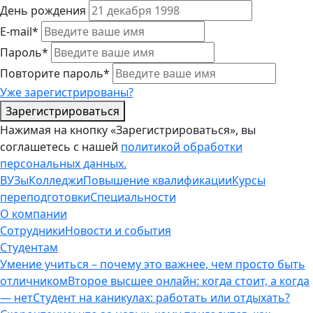
День рождения
E-mail*
Пароль*
Повторите пароль*
Уже зарегистрированы?
Зарегистрироваться
Нажимая на кнопку «Зарегистрироваться», вы
соглашетесь с нашей
политикой обработки
персональных данных.
ВУЗы
Колледжи
Повышение квалификации
Курсы
переподготовки
Специальности
О компании
Сотрудники
Новости и события
Студентам
Умение учиться – почему это важнее, чем просто быть
отличником
Второе высшее онлайн: когда стоит, а когда
— нет
Студент на каникулах: работать или отдыхать?