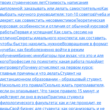
твоих студенческих лет
Стоимость написания
дипломной: заказывать или делать самостоятельно
Как
выбрать научного руководителя: топ-10 советов
Учеба и
декрет: как совместить несовместимое
Теоретическая
курсовая: особенности и отличия от обычной курсовой
работы
Первая и успешная! Как сдать сессию на
отлично
Секреты идеального конспекта: как составить,
чтобы быстро находить нужное
Возвращение в формат
«учеба»: как безболезненно войти в режим
обучения
Бизнес-инкубаторы при вузах: что это и для
кого
Профессия по психотипу: какая работа подойдет
интроверту
Почему отчисляют на первом курсе:
главные причины и что делать
Студент на
дистанционном образовании – образцовый студент.
Насколько это правда?
Сколько ждать преподавателя,
если он опаздывает. Что такое правило 15 минут, и
действует ли оно в вузах
Практика студента
филологического факультета: как и где проходит, ее
виды
Свой бизнес для студента: как организовать и не