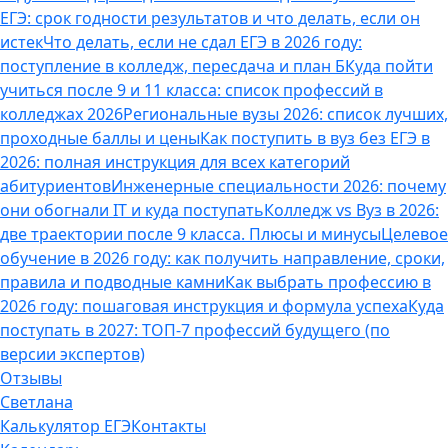
ЕГЭ: срок годности результатов и что делать, если он
истек
Что делать, если не сдал ЕГЭ в 2026 году:
поступление в колледж, пересдача и план Б
Куда пойти
учиться после 9 и 11 класса: список профессий в
колледжах 2026
Региональные вузы 2026: список лучших,
проходные баллы и цены
Как поступить в вуз без ЕГЭ в
2026: полная инструкция для всех категорий
абитуриентов
Инженерные специальности 2026: почему
они обогнали IT и куда поступать
Колледж vs Вуз в 2026:
две траектории после 9 класса. Плюсы и минусы
Целевое
обучение в 2026 году: как получить направление, сроки,
правила и подводные камни
Как выбрать профессию в
2026 году: пошаговая инструкция и формула успеха
Куда
поступать в 2027: ТОП-7 профессий будущего (по
версии экспертов)
Отзывы
Светлана
Калькулятор ЕГЭ
Контакты