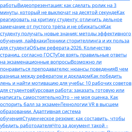
работы
Видеопрезентация: как сделать ролик на 3
минуты, который не выключат на десятой секунде
Как
реагировать на критику студенту: отличить дельное
замечание от пустого трёпа и не обижаться
Как
студенту получать новые знания: методы эффективного
обучения, лайфхаки
Техники сторителлинга и их польза
для студента
Объем реферата-2026. Количество
страниц, согласно ГОСТу
Где взять правильные ответы
на экзаменационные вопросы
Возможно ли
понравиться преподавателю: нюансы поведения
В чем
разница между рефератом и докладом
Как победить
лень и найти мотивацию для учебы: 10 рабочих советов
для студентов
Курсовая работа: заказать готовую или
написать самостоятельно
Это – не моя оценка. Как
оспорить балл за экзамен
Технологии VR в высшем
образовании. Адаптивная система
обучения
Студенческое резюме: как составить, чтобы
убедить работодателя
Что за документ такой –