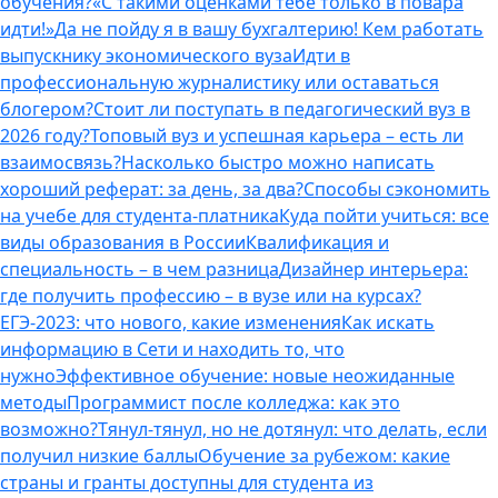
обучения?
«С такими оценками тебе только в повара
идти!»
Да не пойду я в вашу бухгалтерию! Кем работать
выпускнику экономического вуза
Идти в
профессиональную журналистику или оставаться
блогером?
Стоит ли поступать в педагогический вуз в
2026 году?
Топовый вуз и успешная карьера – есть ли
взаимосвязь?
Насколько быстро можно написать
хороший реферат: за день, за два?
Способы сэкономить
на учебе для студента-платника
Куда пойти учиться: все
виды образования в России
Квалификация и
специальность – в чем разница
Дизайнер интерьера:
где получить профессию – в вузе или на курсах?
ЕГЭ-2023: что нового, какие изменения
Как искать
информацию в Сети и находить то, что
нужно
Эффективное обучение: новые неожиданные
методы
Программист после колледжа: как это
возможно?
Тянул-тянул, но не дотянул: что делать, если
получил низкие баллы
Обучение за рубежом: какие
страны и гранты доступны для студента из