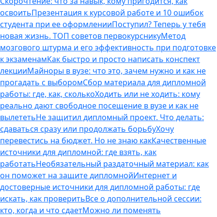
Скорочтение: что за навык, кому пригодится, как
освоить
Презентация к курсовой работе и 10 ошибок
студента при ее оформлении
Поступил? Теперь у тебя
новая жизнь. ТОП советов первокурснику
Метод
мозгового штурма и его эффективность при подготовке
к экзаменам
Как быстро и просто написать конспект
лекции
Майноры в вузе: что это, зачем нужно и как не
прогадать с выбором
Сбор материала для дипломной
работы: где, как, сколько
Ходить или не ходить: кому
реально дают свободное посещение в вузе и как не
вылететь
Не защитил дипломный проект. Что делать:
сдаваться сразу или продолжать борьбу
Хочу
перевестись на бюджет. Но не знаю как
Качественные
источники для дипломной: где взять, как
работать
Необязательный раздаточный материал: как
он поможет на защите дипломной
Интернет и
достоверные источники для дипломной работы: где
искать, как проверить
Все о дополнительной сессии:
кто, когда и что сдает
Можно ли поменять