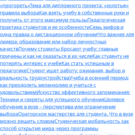
«прогореть»
Тема для дипломного проекта: «золотые»
правила выбора
Как взять учебу в собственные руки и
получить от этого максимум пользы
Педагогическая
практика студентов и ее особенности
Семь мифов и
одна правда о дистанционном обучении
Что важнее для
лидера: образование или набор личностных
качеств
Почему студенты бросают учебу: главные
причины и как не оказаться в их числе
Как студенту не
потерять интерес к учебе
Как стать успешным в
педагогике
Студент ищет работу: ожидания, выбор и
реальность трудоустройства
Учеба в осенний период:
как преодолеть меланхолию и учиться с
удовольствием
Искусство эффективного запоминания:
Техники и секреты для успешного обучения
Целевое
обучение в вузе – перспектива или ограничение
выбора
Ораторское мастерство для студента. Что в вузе
можно решить словом
Студенческая мобильность как
способ открытия мира через программы