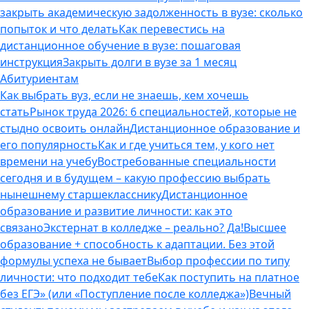
закрыть академическую задолженность в вузе: сколько
попыток и что делать
Как перевестись на
дистанционное обучение в вузе: пошаговая
инструкция
Закрыть долги в вузе за 1 месяц
Абитуриентам
Как выбрать вуз, если не знаешь, кем хочешь
стать
Рынок труда 2026: 6 специальностей, которые не
стыдно освоить онлайн
Дистанционное образование и
его популярность
Как и где учиться тем, у кого нет
времени на учебу
Востребованные специальности
сегодня и в будущем – какую профессию выбрать
нынешнему старшекласснику
Дистанционное
образование и развитие личности: как это
связано
Экстернат в колледже – реально? Да!
Высшее
образование + способность к адаптации. Без этой
формулы успеха не бывает
Выбор профессии по типу
личности: что подходит тебе
Как поступить на платное
без ЕГЭ» (или «Поступление после колледжа»)
Вечный