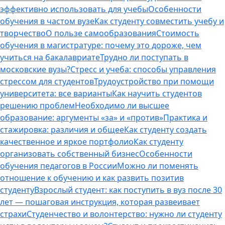
эффективно использовать для учебы
Особенности
обучения в частом вузе
Как студенту совместить учебу и
творчество
О пользе самообразования
Стоимость
обучения в магистратуре: почему это дороже, чем
учиться на бакалавриате
Трудно ли поступать в
московские вузы?
Стресс и учеба: способы управления
стрессом для студентов
Трудоустройство при помощи
университета: все варианты
Как научить студентов
решению проблем
Необходимо ли высшее
образование: аргументы «за» и «против»
Практика и
стажировка: различия и общее
Как студенту создать
качественное и яркое портфолио
Как студенту
организовать собственный бизнес
Особенности
обучения педагогов в России
Можно ли поменять
отношение к обучению и как развить позитив
студенту
Взрослый студент: как поступить в вуз после 30
лет — пошаговая инструкция, которая развеивает
страхи
Студенчество и волонтерство: нужно ли cтуденту