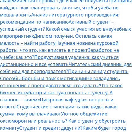
академическая справка. Где и как ее получить
Принципы
кайдзен: как планировать занятия, чтобы учеба не
мешала жить
Анализ литературного произведения:
рекомендации по написанию
Активный студент –
успешный студент? Какой смысл участия во внеучебных
мероприятиях
Диплом получен. Осталась самая
малость – найти работу
Научная новизна курсовой
работы: что это, как вписать в проект
Заработок на
учебе: как это?
Продуктивная удаленка: как учиться
дистанционно и все успевать
Читательский дневник: для
себя или для преподавателя?
Причины лени у студента.
Способы борьбы и поиск мотивации
Не заладились
отношения с преподавателем: что делать?
Что такое
бизнес-инкубатор и как туда попасть студенту. А
главное – зачем
«Цифровая кафедра»: вопросы и
ответы
Студенческие стипендии: какие виды, какая
сумма, кому выплачивают
Уютное общежитие:
оксюморон или реальность? Как студенту обустроить
комнату
Студент и кредит: дадут ли?
Каким будет город