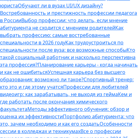
юриста
Обучают ли в вузах UI/UX дизайну?
Востребованность и престижность профессии педагога
в России
Выбор профессии: что делать, если мнение
абитуриента не сходится с мнением родителей
Как
выбрать профессию: самые востребованные
специальности в 2026 году
Как трудоустроиться по
специальности после вуза: все возможные способы
Кто
такой социальный работник и насколько перспективна
эта профессия?
Планирование карьеры - когда начинать
и как не ошибиться
Успешная карьера без высшего
образования: возможно ли такое?
Спортивный тренер:
кто это и где этому учатся
Профессии для любителей
видеоигр: как зарабатывать, не выходя из гейма
Кем и
где работать после окончания химического
факультета
Методы эффективного обучения: обзор и
оценка их эффективности
Портфолио абитуриента: что
это, зачем необходимо и как его создать
Особенности
сессии в колледжах и техникумах
Все о профессии