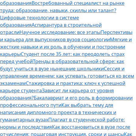
образования
Востребованный специалист на рынке
труда: образование, навыки, скиллы или талант?
Цифровые технологии в системе
образования
Аспирантура в строительной
отрасли
Научное исследование: все этапы
Перспективы
и карьера для выпускников вузов социологии
Мягкие и
жесткие навыки и их роль в обучении и построении
карьеры
Студент после 35 лет: как преодолеть страх
перед учебой
Тренды в образовательной сфере: как
будут учиться в вузе нынешние школьники
Сессия и
управление временем: как успевать готовиться ко всем
экзаменам
Стажировка и практика: ключ к успешной
карьере студента
Зависит ли карьера от уровня
образования?
Бакалавриат и его роль в формировании
профессионального пути
Как выбрать тему для
написания дипломного проекта в технических и
гуманитарных вузах
Плагиат в студенческой работе:
нормы и последствия
Как восстановиться в вузе после
отчисления: пошаговая инструкция, сроки и шансы
Как