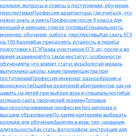
колледж: вопросы и ответы о поступлении, обучении,
перспективах
Профессия архитектора: где учиться, что
нужно знать и уметь
Профессии после 9 класса для
юношей и девушек: список топовых
Специальность
инженер: обучение, работа, перспективы
Как сдать ЕГЭ
на 100 баллов
Как преодолеть усталость в период
подготовки к ЕГЭ
Права участников ЕГЭ: до, после и во
время экзаменов
Что такое институт: особенности
обучения
На что влияет статус вуза
Золотая медаль
выпускника школы: какие преимущества при
поступлении
Профессия инженер: разнообразие и
возможности
Ошибки родителей абитуриентов: как не
давить на детей при выборе вуза и специальности
Как
успешно сдать творческий экзамен
Топовые
высокооплачиваемые профессии без диплома о
высшем образовании
По каким критериям выбирать
колледж для обучения
Занятия в вузе: тип, названия,
длительность
Как стать фотографом: инструкция для