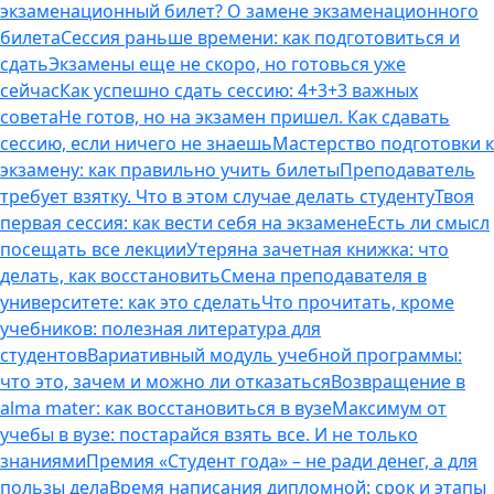
экзаменационный билет? О замене экзаменационного
билета
Сессия раньше времени: как подготовиться и
сдать
Экзамены еще не скоро, но готовься уже
сейчас
Как успешно сдать сессию: 4+3+3 важных
совета
Не готов, но на экзамен пришел. Как сдавать
сессию, если ничего не знаешь
Мастерство подготовки к
экзамену: как правильно учить билеты
Преподаватель
требует взятку. Что в этом случае делать студенту
Твоя
первая сессия: как вести себя на экзамене
Есть ли смысл
посещать все лекции
Утеряна зачетная книжка: что
делать, как восстановить
Смена преподавателя в
университете: как это сделать
Что прочитать, кроме
учебников: полезная литература для
студентов
Вариативный модуль учебной программы:
что это, зачем и можно ли отказаться
Возвращение в
alma mater: как восстановиться в вузе
Максимум от
учебы в вузе: постарайся взять все. И не только
знаниями
Премия «Студент года» – не ради денег, а для
пользы дела
Время написания дипломной: срок и этапы