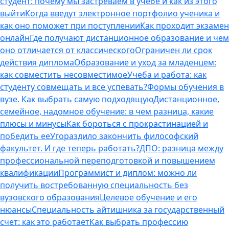
студент: почему мы застреваем в учебе и как из этого
выйти
Когда введут электронное портфолио ученика и
как оно поможет при поступлении
Как проходит экзамен
онлайн
Где получают дистанционное образование и чем
оно отличается от классического
Ограничен ли срок
действия диплома
Образование и уход за младенцем:
как совместить несовместимое
Учеба и работа: как
студенту совмещать и все успевать?
Формы обучения в
вузе. Как выбрать самую подходящую
Дистанционное,
семейное, надомное обучение: в чем разница, какие
плюсы и минусы
Как бороться с прокрастинацией и
победить ее
Угораздило закончить философский
факультет. И где теперь работать?
ДПО: разница между
профессиональной переподготовкой и повышением
квалификации
Программист и диплом: можно ли
получить востребованную специальность без
вузовского образования
Целевое обучение и его
нюансы
Специальность айтишника за государственный
счет: как это работает
Как выбрать профессию