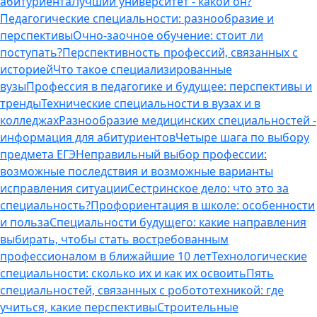
абитуриента
Лучший университет - какой он?
Педагогические специальности: разнообразие и
перспективы
Очно-заочное обучение: стоит ли
поступать?
Перспективность профессий, связанных с
историей
Что такое специализированные
вузы
Профессия в педагогике и будущее: перспективы и
тренды
Технические специальности в вузах и в
колледжах
Разнообразие медицинских специальностей -
информация для абитуриентов
Четыре шага по выбору
предмета ЕГЭ
Неправильный выбор профессии:
возможные последствия и возможные варианты
исправления ситуации
Сестринское дело: что это за
специальность?
Профориентация в школе: особенности
и польза
Специальности будущего: какие направления
выбирать, чтобы стать востребованным
профессионалом в ближайшие 10 лет
Технологические
специальности: сколько их и как их освоить
Пять
специальностей, связанных с робототехникой: где
учиться, какие перспективы
Строительные