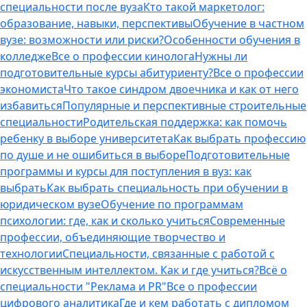
специальности после вуза
Кто такой маркетолог:
образование, навыки, перспективы
Обучение в частном
вузе: возможности или риски?
Особенности обучения в
колледже
Все о профессии кинолога
Нужны ли
подготовительные курсы абитуриенту?
Все о профессии
экономиста
Что такое синдром двоечника и как от него
избавиться
Популярные и перспективные строительные
специальности
Родительская поддержка: как помочь
ребенку в выборе университета
Как выбрать профессию
по душе и не ошибиться в выборе
Подготовительные
программы и курсы для поступления в вуз: как
выбрать
Как выбрать специальность при обучении в
юридическом вузе
Обучение по программам
психологии: где, как и сколько учиться
Современные
профессии, объединяющие творчество и
технологии
Специальности, связанные с работой с
искусственным интеллектом. Как и где учиться?
Всё о
специальности "Реклама и PR"
Все о профессии
цифрового аналитика
Где и кем работать с дипломом