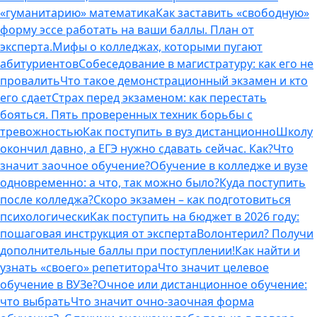
«гуманитарию» математика
Как заставить «свободную»
форму эссе работать на ваши баллы. План от
эксперта.
Мифы о колледжах, которыми пугают
абитуриентов
Собеседование в магистратуру: как его не
провалить
Что такое демонстрационный экзамен и кто
его сдает
Страх перед экзаменом: как перестать
бояться. Пять проверенных техник борьбы с
тревожностью
Как поступить в вуз дистанционно
Школу
окончил давно, а ЕГЭ нужно сдавать сейчас. Как?
Что
значит заочное обучение?
Обучение в колледже и вузе
одновременно: а что, так можно было?
Куда поступить
после колледжа?
Скоро экзамен – как подготовиться
психологически
Как поступить на бюджет в 2026 году:
пошаговая инструкция от эксперта
Волонтерил? Получи
дополнительные баллы при поступлении!
Как найти и
узнать «своего» репетитора
Что значит целевое
обучение в ВУЗе?
Очное или дистанционное обучение:
что выбрать
Что значит очно-заочная форма