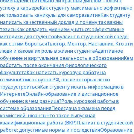
обмена
Действительно ли красный диплом – ключ к
успеху в карьере
Как студенту максимально эффективно
использовать каникулы для саморазвития
Как студенту
написать качественный доклад и почему так важны
тезисы
Как овладеть умением учиться: эффективные
методики для студентов
Буллинг в студенческой среде:
как с этим бороться
Тьютор. Ментор. Наставник. Кто эти
люди и какова их роль в жизни студента
Адаптивное
обучение и виртуальная реальность в образовании
Кем
работать после окончания филологического
факультета
Как написать курсовую работу на
отлично
Список вузов РФ, после которых легко
трудоустроиться
Как студенту искать информацию в
Интернете
Онлайн-образование и дистанционное
обучение: в чем разница?
Роль курсовой работы в
системе образования
Пересдача экзамена перед
комиссией: нюансы
Что такое выпускная
квалификационная работа (ВКР)
Плагиат в студенческой
работе: допустимые нормы и последствия
Образование