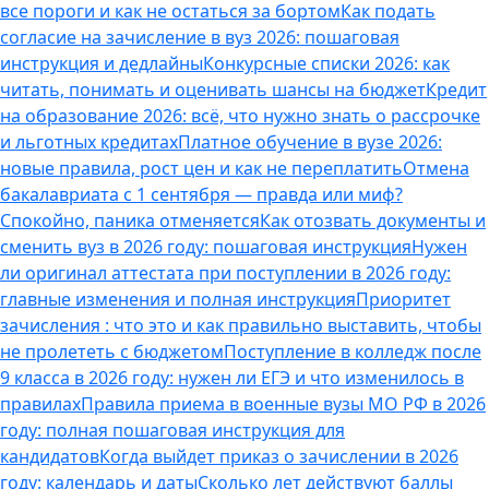
все пороги и как не остаться за бортом
Как подать
согласие на зачисление в вуз 2026: пошаговая
инструкция и дедлайны
Конкурсные списки 2026: как
читать, понимать и оценивать шансы на бюджет
Кредит
на образование 2026: всё, что нужно знать о рассрочке
и льготных кредитах
Платное обучение в вузе 2026:
новые правила, рост цен и как не переплатить
Отмена
бакалавриата с 1 сентября — правда или миф?
Спокойно, паника отменяется
Как отозвать документы и
сменить вуз в 2026 году: пошаговая инструкция
Нужен
ли оригинал аттестата при поступлении в 2026 году:
главные изменения и полная инструкция
Приоритет
зачисления : что это и как правильно выставить, чтобы
не пролететь с бюджетом
Поступление в колледж после
9 класса в 2026 году: нужен ли ЕГЭ и что изменилось в
правилах
Правила приема в военные вузы МО РФ в 2026
году: полная пошаговая инструкция для
кандидатов
Когда выйдет приказ о зачислении в 2026
году: календарь и даты
Сколько лет действуют баллы