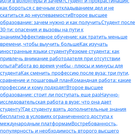
идти в волонтеры и зачем?
Студент и прокрастинация:
как бороться с вечным откладыванием дел и не
скатиться до неуспеваемости
Второе высшее
образование: зачем нужно и как получить
Студент после
30-ти: опасения и вызовы на пути к
знаниям
Эффективное обучение: как тратить меньше
времени, чтобы выучить больше
Как изучать
иностранные языки студенту
Резюме студента: как
привлечь внимание работодателя при отсутствии
опыта
Работа во время учебы - плюсы и минусы для
студента
Как сменить профессию после вуза: три пути,
сравнение и пошаговый план
Командная работа: какие
профессии и кому подходят
Второе высшее
образование: стоит ли поступать еще раз
Научно-
исследовательская работа в вузе: что она дает
студенту?
Где студенту взять дополнительные знания
бесплатно в условиях ограниченного доступа к
международным платформам
Востребованность,
популярность и необходимость второго высшего