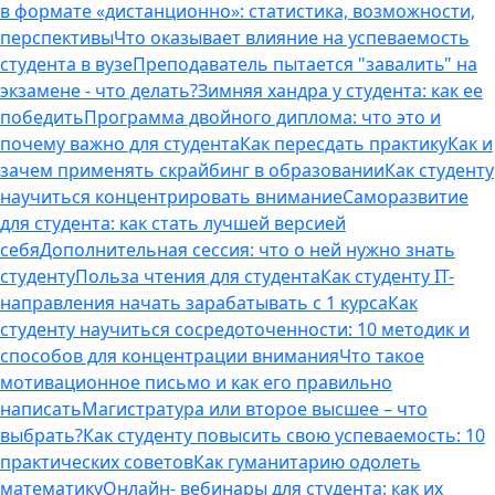
в формате «дистанционно»: статистика, возможности,
перспективы
Что оказывает влияние на успеваемость
студента в вузе
Преподаватель пытается "завалить" на
экзамене - что делать?
Зимняя хандра у студента: как ее
победить
Программа двойного диплома: что это и
почему важно для студента
Как пересдать практику
Как и
зачем применять скрайбинг в образовании
Как студенту
научиться концентрировать внимание
Саморазвитие
для студента: как стать лучшей версией
себя
Дополнительная сессия: что о ней нужно знать
студенту
Польза чтения для студента
Как студенту IT-
направления начать зарабатывать с 1 курса
Как
студенту научиться сосредоточенности: 10 методик и
способов для концентрации внимания
Что такое
мотивационное письмо и как его правильно
написать
Магистратура или второе высшее – что
выбрать?
Как студенту повысить свою успеваемость: 10
практических советов
Как гуманитарию одолеть
математику
Онлайн- вебинары для студента: как их