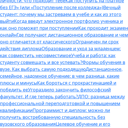
личности: что подходит тебе
Как поступить на платное
без ЕГЭ» (или «Поступление после колледжа»)
Вечный
студент: почему мы застреваем в учебе и как из этого
выйти
Когда введут электронное портфолио ученика и
как оно поможет при поступлении
Как проходит экзамен
онлайн
Где получают дистанционное образование и чем
оно отличается от классического
Ограничен ли срок
действия диплома
Образование и уход за младенцем:
как совместить несовместимое
Учеба и работа: как
студенту совмещать и все успевать?
Формы обучения в
вузе. Как выбрать самую подходящую
Дистанционное,
семейное, надомное обучение: в чем разница, какие
плюсы и минусы
Как бороться с прокрастинацией и
победить ее
Угораздило закончить философский
факультет. И где теперь работать?
ДПО: разница между
профессиональной переподготовкой и повышением
квалификации
Программист и диплом: можно ли
получить востребованную специальность без
вузовского образования
Целевое обучение и его