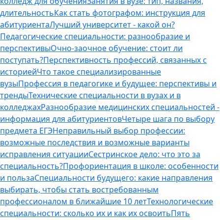
колледж для обучения
Занятия в вузе: тип, названия,
длительность
Как стать фотографом: инструкция для
абитуриента
Лучший университет - какой он?
Педагогические специальности: разнообразие и
перспективы
Очно-заочное обучение: стоит ли
поступать?
Перспективность профессий, связанных с
историей
Что такое специализированные
вузы
Профессия в педагогике и будущее: перспективы и
тренды
Технические специальности в вузах и в
колледжах
Разнообразие медицинских специальностей -
информация для абитуриентов
Четыре шага по выбору
предмета ЕГЭ
Неправильный выбор профессии:
возможные последствия и возможные варианты
исправления ситуации
Сестринское дело: что это за
специальность?
Профориентация в школе: особенности
и польза
Специальности будущего: какие направления
выбирать, чтобы стать востребованным
профессионалом в ближайшие 10 лет
Технологические
специальности: сколько их и как их освоить
Пять