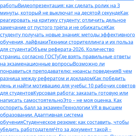
работы
Видеопрезентация: как сделать ролик на 3
минуты, который не выключат на десятой секунде
Как
реагировать на критику студенту: отличить дельное
замечание от пустого трёпа и не обижаться
Как
студенту получать новые знания: методы эффективного
обучения, лайфхаки
Техники сторителлинга и их польза
для студента
Объем реферата-2026. Количество
страниц, согласно ГОСТу
Где взять правильные ответы
на экзаменационные вопросы
Возможно ли
понравиться преподавателю: нюансы поведения
В чем
разница между рефератом и докладом
Как победить
лень и найти мотивацию для учебы: 10 рабочих советов
для студентов
Курсовая работа: заказать готовую или
написать самостоятельно
Это – не моя оценка. Как
оспорить балл за экзамен
Технологии VR в высшем
образовании. Адаптивная система
обучения
Студенческое резюме: как составить, чтобы
убедить работодателя
Что за документ такой –