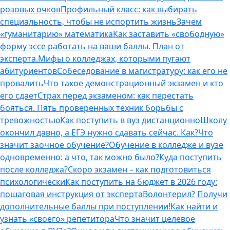
розовых очков
Профильный класс: как выбирать
специальность, чтобы не испортить жизнь
Зачем
«гуманитарию» математика
Как заставить «свободную»
форму эссе работать на ваши баллы. План от
эксперта.
Мифы о колледжах, которыми пугают
абитуриентов
Собеседование в магистратуру: как его не
провалить
Что такое демонстрационный экзамен и кто
его сдает
Страх перед экзаменом: как перестать
бояться. Пять проверенных техник борьбы с
тревожностью
Как поступить в вуз дистанционно
Школу
окончил давно, а ЕГЭ нужно сдавать сейчас. Как?
Что
значит заочное обучение?
Обучение в колледже и вузе
одновременно: а что, так можно было?
Куда поступить
после колледжа?
Скоро экзамен – как подготовиться
психологически
Как поступить на бюджет в 2026 году:
пошаговая инструкция от эксперта
Волонтерил? Получи
дополнительные баллы при поступлении!
Как найти и
узнать «своего» репетитора
Что значит целевое