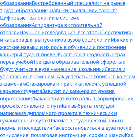
образования
Востребованный специалист на рынке
труда: образование, навыки, скиллы или талант?
Цифровые технологии в системе
образования
Аспирантура в строительной
отрасли
Научное исследование: все этапы
Перспективы
и карьера для выпускников вузов социологии
Мягкие и
жесткие навыки и их роль в обучении и построении
карьеры
Студент после 35 лет: как преодолеть страх
перед учебой
Тренды в образовательной сфере: как
будут учиться в вузе нынешние школьники
Сессия и
управление временем: как успевать готовиться ко всем
экзаменам
Стажировка и практика: ключ к успешной
карьере студента
Зависит ли карьера от уровня
образования?
Бакалавриат и его роль в формировании
профессионального пути
Как выбрать тему для
написания дипломного проекта в технических и
гуманитарных вузах
Плагиат в студенческой работе:
нормы и последствия
Как восстановиться в вузе после
отчисления: пошаговая инструкция, сроки и шансы
Как