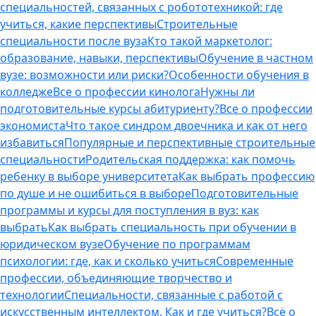
специальностей, связанных с робототехникой: где
учиться, какие перспективы
Строительные
специальности после вуза
Кто такой маркетолог:
образование, навыки, перспективы
Обучение в частном
вузе: возможности или риски?
Особенности обучения в
колледже
Все о профессии кинолога
Нужны ли
подготовительные курсы абитуриенту?
Все о профессии
экономиста
Что такое синдром двоечника и как от него
избавиться
Популярные и перспективные строительные
специальности
Родительская поддержка: как помочь
ребенку в выборе университета
Как выбрать профессию
по душе и не ошибиться в выборе
Подготовительные
программы и курсы для поступления в вуз: как
выбрать
Как выбрать специальность при обучении в
юридическом вузе
Обучение по программам
психологии: где, как и сколько учиться
Современные
профессии, объединяющие творчество и
технологии
Специальности, связанные с работой с
искусственным интеллектом. Как и где учиться?
Всё о