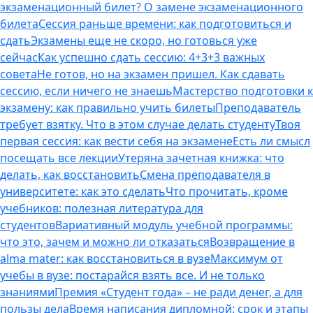
экзаменационный билет? О замене экзаменационного
билета
Сессия раньше времени: как подготовиться и
сдать
Экзамены еще не скоро, но готовься уже
сейчас
Как успешно сдать сессию: 4+3+3 важных
совета
Не готов, но на экзамен пришел. Как сдавать
сессию, если ничего не знаешь
Мастерство подготовки к
экзамену: как правильно учить билеты
Преподаватель
требует взятку. Что в этом случае делать студенту
Твоя
первая сессия: как вести себя на экзамене
Есть ли смысл
посещать все лекции
Утеряна зачетная книжка: что
делать, как восстановить
Смена преподавателя в
университете: как это сделать
Что прочитать, кроме
учебников: полезная литература для
студентов
Вариативный модуль учебной программы:
что это, зачем и можно ли отказаться
Возвращение в
alma mater: как восстановиться в вузе
Максимум от
учебы в вузе: постарайся взять все. И не только
знаниями
Премия «Студент года» – не ради денег, а для
пользы дела
Время написания дипломной: срок и этапы