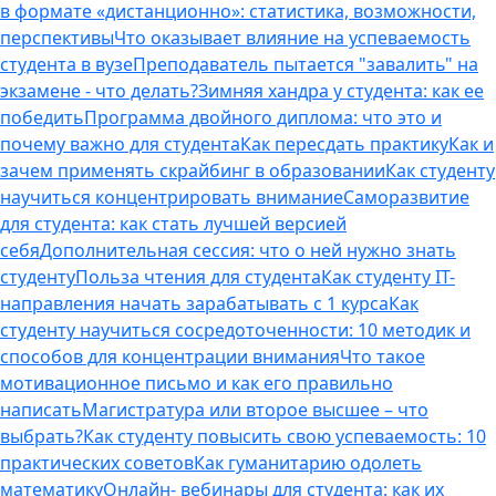
в формате «дистанционно»: статистика, возможности,
перспективы
Что оказывает влияние на успеваемость
студента в вузе
Преподаватель пытается "завалить" на
экзамене - что делать?
Зимняя хандра у студента: как ее
победить
Программа двойного диплома: что это и
почему важно для студента
Как пересдать практику
Как и
зачем применять скрайбинг в образовании
Как студенту
научиться концентрировать внимание
Саморазвитие
для студента: как стать лучшей версией
себя
Дополнительная сессия: что о ней нужно знать
студенту
Польза чтения для студента
Как студенту IT-
направления начать зарабатывать с 1 курса
Как
студенту научиться сосредоточенности: 10 методик и
способов для концентрации внимания
Что такое
мотивационное письмо и как его правильно
написать
Магистратура или второе высшее – что
выбрать?
Как студенту повысить свою успеваемость: 10
практических советов
Как гуманитарию одолеть
математику
Онлайн- вебинары для студента: как их