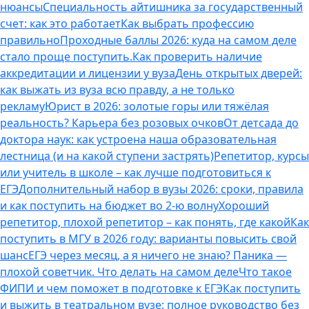
нюансы
Специальность айтишника за государственный
счет: как это работает
Как выбрать профессию
правильно
Проходные баллы 2026: куда на самом деле
стало проще поступить.
Как проверить наличие
аккредитации и лицензии у вуза
День открытых дверей:
как выжать из вуза всю правду, а не только
рекламу
Юрист в 2026: золотые горы или тяжёлая
реальность? Карьера без розовых очков
От детсада до
доктора наук: как устроена наша образовательная
лестница (и на какой ступени застрять)
Репетитор, курсы
или учитель в школе – как лучше подготовиться к
ЕГЭ
Дополнительный набор в вузы 2026: сроки, правила
и как поступить на бюджет во 2‑ю волну
Хороший
репетитор, плохой репетитор – как понять, где какой
Как
поступить в МГУ в 2026 году: варианты повысить свой
шанс
ЕГЭ через месяц, а я ничего не знаю? Паника —
плохой советчик. Что делать на самом деле
Что такое
ФИПИ и чем поможет в подготовке к ЕГЭ
Как поступить
и выжить в театральном вузе: полное руководство без