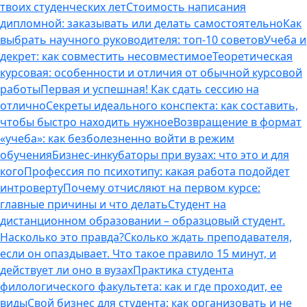
твоих студенческих лет
Стоимость написания
дипломной: заказывать или делать самостоятельно
Как
выбрать научного руководителя: топ-10 советов
Учеба и
декрет: как совместить несовместимое
Теоретическая
курсовая: особенности и отличия от обычной курсовой
работы
Первая и успешная! Как сдать сессию на
отлично
Секреты идеального конспекта: как составить,
чтобы быстро находить нужное
Возвращение в формат
«учеба»: как безболезненно войти в режим
обучения
Бизнес-инкубаторы при вузах: что это и для
кого
Профессия по психотипу: какая работа подойдет
интроверту
Почему отчисляют на первом курсе:
главные причины и что делать
Студент на
дистанционном образовании – образцовый студент.
Насколько это правда?
Сколько ждать преподавателя,
если он опаздывает. Что такое правило 15 минут, и
действует ли оно в вузах
Практика студента
филологического факультета: как и где проходит, ее
виды
Свой бизнес для студента: как организовать и не