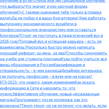
обучение в ВУЗе?
Очное или дистанционное обучение:
что выбрать
Что значит очно-заочная форма
обучения?
«С такими оценками тебе только в повара
идти!»
Да не пойду я в вашу бухгалтерию! Кем работать
выпускнику экономического вуза
Идти в
профессиональную журналистику или оставаться
блогером?
Стоит ли поступать в педагогический вуз в
2026 году?
Топовый вуз и успешная карьера – есть ли
взаимосвязь?
Насколько быстро можно написать
хороший реферат: за день, за два?
Способы сэкономить
на учебе для студента-платника
Куда пойти учиться: все
виды образования в России
Квалификация и
специальность – в чем разница
Дизайнер интерьера:
где получить профессию – в вузе или на курсах?
ЕГЭ-2023: что нового, какие изменения
Как искать
информацию в Сети и находить то, что
нужно
Эффективное обучение: новые неожиданные
методы
Программист после колледжа: как это
возможно?
Тянул-тянул, но не дотянул: что делать, если