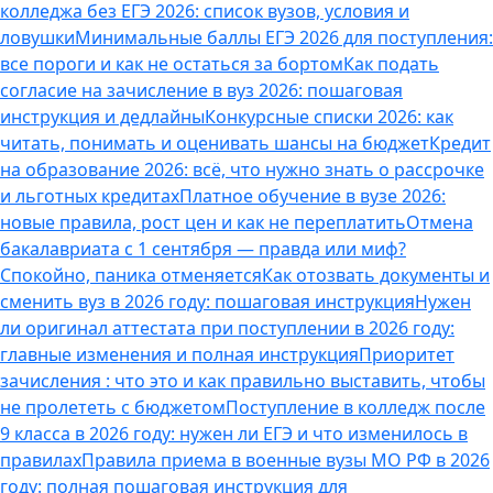
колледжа без ЕГЭ 2026: список вузов, условия и
ловушки
Минимальные баллы ЕГЭ 2026 для поступления:
все пороги и как не остаться за бортом
Как подать
согласие на зачисление в вуз 2026: пошаговая
инструкция и дедлайны
Конкурсные списки 2026: как
читать, понимать и оценивать шансы на бюджет
Кредит
на образование 2026: всё, что нужно знать о рассрочке
и льготных кредитах
Платное обучение в вузе 2026:
новые правила, рост цен и как не переплатить
Отмена
бакалавриата с 1 сентября — правда или миф?
Спокойно, паника отменяется
Как отозвать документы и
сменить вуз в 2026 году: пошаговая инструкция
Нужен
ли оригинал аттестата при поступлении в 2026 году:
главные изменения и полная инструкция
Приоритет
зачисления : что это и как правильно выставить, чтобы
не пролететь с бюджетом
Поступление в колледж после
9 класса в 2026 году: нужен ли ЕГЭ и что изменилось в
правилах
Правила приема в военные вузы МО РФ в 2026
году: полная пошаговая инструкция для