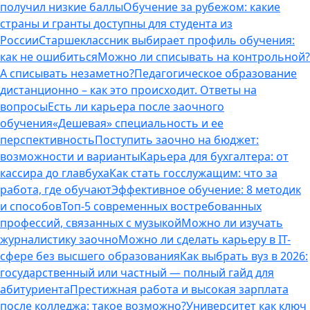
получил низкие баллы
Обучение за рубежом: какие
страны и гранты доступны для студента из
России
Старшеклассник выбирает профиль обучения:
как не ошибиться
Можно ли списывать на контрольной?
А списывать незаметно?
Педагогическое образование
дистанционно – как это происходит. Ответы на
вопросы
Есть ли карьера после заочного
обучения
«Дешевая» специальность и ее
перспективность
Поступить заочно на бюджет:
возможности и варианты
Карьера для бухгалтера: от
кассира до главбуха
Как стать госслужащим: что за
работа, где обучают
Эффективное обучение: 8 методик
и способов
Топ-5 современных востребованных
профессий, связанных с музыкой
Можно ли изучать
журналистику заочно
Можно ли сделать карьеру в IT-
сфере без высшего образования
Как выбрать вуз в 2026:
государственный или частный — полный гайд для
абитуриента
Престижная работа и высокая зарплата
после колледжа: такое возможно?
Университет как ключ