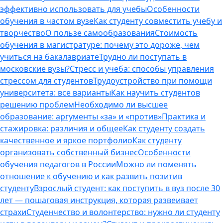
эффективно использовать для учебы
Особенности
обучения в частом вузе
Как студенту совместить учебу и
творчество
О пользе самообразования
Стоимость
обучения в магистратуре: почему это дороже, чем
учиться на бакалавриате
Трудно ли поступать в
московские вузы?
Стресс и учеба: способы управления
стрессом для студентов
Трудоустройство при помощи
университета: все варианты
Как научить студентов
решению проблем
Необходимо ли высшее
образование: аргументы «за» и «против»
Практика и
стажировка: различия и общее
Как студенту создать
качественное и яркое портфолио
Как студенту
организовать собственный бизнес
Особенности
обучения педагогов в России
Можно ли поменять
отношение к обучению и как развить позитив
студенту
Взрослый студент: как поступить в вуз после 30
лет — пошаговая инструкция, которая развеивает
страхи
Студенчество и волонтерство: нужно ли cтуденту