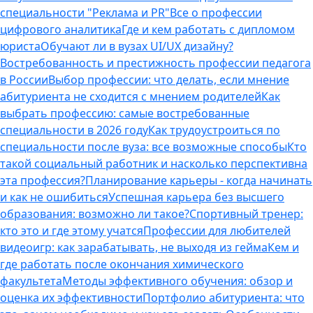
специальности "Реклама и PR"
Все о профессии
цифрового аналитика
Где и кем работать с дипломом
юриста
Обучают ли в вузах UI/UX дизайну?
Востребованность и престижность профессии педагога
в России
Выбор профессии: что делать, если мнение
абитуриента не сходится с мнением родителей
Как
выбрать профессию: самые востребованные
специальности в 2026 году
Как трудоустроиться по
специальности после вуза: все возможные способы
Кто
такой социальный работник и насколько перспективна
эта профессия?
Планирование карьеры - когда начинать
и как не ошибиться
Успешная карьера без высшего
образования: возможно ли такое?
Спортивный тренер:
кто это и где этому учатся
Профессии для любителей
видеоигр: как зарабатывать, не выходя из гейма
Кем и
где работать после окончания химического
факультета
Методы эффективного обучения: обзор и
оценка их эффективности
Портфолио абитуриента: что