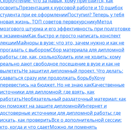
Скорочтение: что за навык, кому пригодится, как
освоить
Презентация к курсовой работе и 10 ошибок
студента при ее оформлении
Поступил? Теперь у тебя
новая жизнь. ТОП советов первокурснику
Метод
мозгового штурма и его эффективность при подготовке
к экзаменам
Как быстро и просто написать конспект
лекции
Майноры в вузе: что это, зачем нужно и как не
прогадать с выбором
Сбор материала для дипломной
работы: где, как, сколько
Ходить или не ходить: кому
реально дают свободное посещение в вузе и как не
вылететь
Не защитил дипломный проект. Что делать:
сдаваться сразу или продолжать борьбу
Хочу
перевестись на бюджет. Но не знаю как
Качественные
источники для дипломной: где взять, как
работать
Необязательный раздаточный материал: как
он поможет на защите дипломной
Интернет и
достоверные источники для дипломной работы: где
искать, как проверить
Все о дополнительной сессии:
кто, когда и что сдает
Можно ли поменять