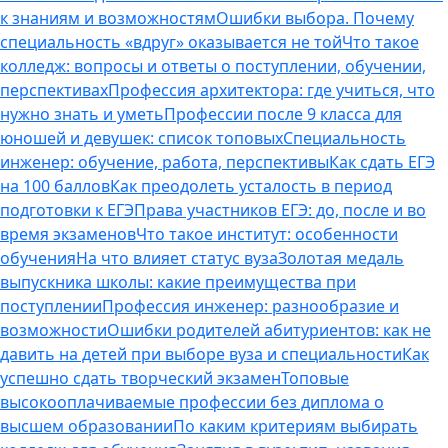
к знаниям и возможностям
Ошибки выбора. Почему
специальность «вдруг» оказывается не той
Что такое
колледж: вопросы и ответы о поступлении, обучении,
перспективах
Профессия архитектора: где учиться, что
нужно знать и уметь
Профессии после 9 класса для
юношей и девушек: список топовых
Специальность
инженер: обучение, работа, перспективы
Как сдать ЕГЭ
на 100 баллов
Как преодолеть усталость в период
подготовки к ЕГЭ
Права участников ЕГЭ: до, после и во
время экзаменов
Что такое институт: особенности
обучения
На что влияет статус вуза
Золотая медаль
выпускника школы: какие преимущества при
поступлении
Профессия инженер: разнообразие и
возможности
Ошибки родителей абитуриентов: как не
давить на детей при выборе вуза и специальности
Как
успешно сдать творческий экзамен
Топовые
высокооплачиваемые профессии без диплома о
высшем образовании
По каким критериям выбирать