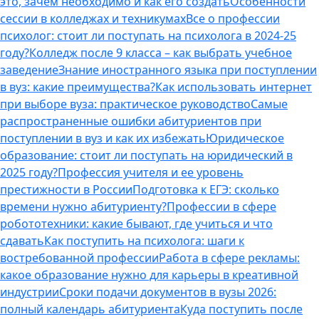
это, зачем необходимо и как его создать
Особенности
сессии в колледжах и техникумах
Все о профессии
психолог: стоит ли поступать на психолога в 2024-25
году?
Колледж после 9 класса – как выбрать учебное
заведение
Знание иностранного языка при поступлении
в вуз: какие преимущества?
Как использовать интернет
при выборе вуза: практическое руководство
Самые
распространенные ошибки абитуриентов при
поступлении в вуз и как их избежать
Юридическое
образование: стоит ли поступать на юридический в
2025 году?
Профессия учителя и ее уровень
престижности в России
Подготовка к ЕГЭ: сколько
времени нужно абитуриенту?
Профессии в сфере
робототехники: какие бывают, где учиться и что
сдавать
Как поступить на психолога: шаги к
востребованной профессии
Работа в сфере рекламы:
какое образование нужно для карьеры в креативной
индустрии
Сроки подачи документов в вузы 2026:
полный календарь абитуриента
Куда поступить после