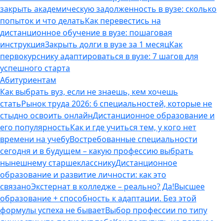
закрыть академическую задолженность в вузе: сколько
попыток и что делать
Как перевестись на
дистанционное обучение в вузе: пошаговая
инструкция
Закрыть долги в вузе за 1 месяц
Как
первокурснику адаптироваться в вузе: 7 шагов для
успешного старта
Абитуриентам
Как выбрать вуз, если не знаешь, кем хочешь
стать
Рынок труда 2026: 6 специальностей, которые не
стыдно освоить онлайн
Дистанционное образование и
его популярность
Как и где учиться тем, у кого нет
времени на учебу
Востребованные специальности
сегодня и в будущем – какую профессию выбрать
нынешнему старшекласснику
Дистанционное
образование и развитие личности: как это
связано
Экстернат в колледже – реально? Да!
Высшее
образование + способность к адаптации. Без этой
формулы успеха не бывает
Выбор профессии по типу