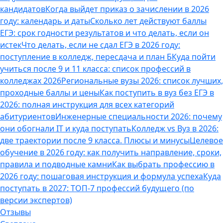
кандидатов
Когда выйдет приказ о зачислении в 2026
году: календарь и даты
Сколько лет действуют баллы
ЕГЭ: срок годности результатов и что делать, если он
истек
Что делать, если не сдал ЕГЭ в 2026 году:
поступление в колледж, пересдача и план Б
Куда пойти
учиться после 9 и 11 класса: список профессий в
колледжах 2026
Региональные вузы 2026: список лучших,
проходные баллы и цены
Как поступить в вуз без ЕГЭ в
2026: полная инструкция для всех категорий
абитуриентов
Инженерные специальности 2026: почему
они обогнали IT и куда поступать
Колледж vs Вуз в 2026:
две траектории после 9 класса. Плюсы и минусы
Целевое
обучение в 2026 году: как получить направление, сроки,
правила и подводные камни
Как выбрать профессию в
2026 году: пошаговая инструкция и формула успеха
Куда
поступать в 2027: ТОП-7 профессий будущего (по
версии экспертов)
Отзывы