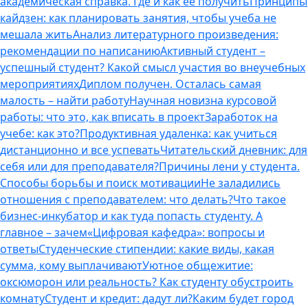
академическая справка. Где и как ее получить
Принципы
кайдзен: как планировать занятия, чтобы учеба не
мешала жить
Анализ литературного произведения:
рекомендации по написанию
Активный студент –
успешный студент? Какой смысл участия во внеучебных
мероприятиях
Диплом получен. Осталась самая
малость – найти работу
Научная новизна курсовой
работы: что это, как вписать в проект
Заработок на
учебе: как это?
Продуктивная удаленка: как учиться
дистанционно и все успевать
Читательский дневник: для
себя или для преподавателя?
Причины лени у студента.
Способы борьбы и поиск мотивации
Не заладились
отношения с преподавателем: что делать?
Что такое
бизнес-инкубатор и как туда попасть студенту. А
главное – зачем
«Цифровая кафедра»: вопросы и
ответы
Студенческие стипендии: какие виды, какая
сумма, кому выплачивают
Уютное общежитие:
оксюморон или реальность? Как студенту обустроить
комнату
Студент и кредит: дадут ли?
Каким будет город