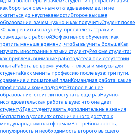
идти в волонтеры и зачем?
Студент и прокрастинация:
как бороться с вечным откладыванием дел и не
скатиться до неуспеваемости
Второе высшее
образование: зачем нужно и как получить
Студент после
30: как решиться на учебу, преодолеть страхи и
совмещать с работой
Эффективное обучение: как
тратить меньше времени, чтобы выучить больше
Как
изучать иностранные языки студенту
Резюме студента:
как привлечь внимание работодателя при отсутствии
опыта
Работа во время учебы - плюсы и минусы для
студента
Как сменить профессию после вуза: три пути,
сравнение и пошаговый план
Командная работа: какие
профессии и кому подходят
Второе высшее
образование: стоит ли поступать еще раз
Научно-
исследовательская работа в вузе: что она дает
студенту?
Где студенту взять дополнительные знания
бесплатно в условиях ограниченного доступа к
международным платформам
Востребованность,
популярность и необходимость второго высшего