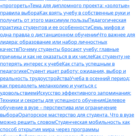
«прогореть»
Тема для дипломного проекта: «золотые»
правила выбора
Как взять учебу в собственные руки и
получить от этого максимум пользы
Педагогическая
практика студентов и ее особенности
Семь мифов и
одна правда о дистанционном обучении
Что важнее для
лидера: образование или набор личностных
качеств
Почему студенты бросают учебу: главные
причины и как не оказаться в их числе
Как студенту не
потерять интерес к учебе
Как стать успешным в
педагогике
Студент ищет работу: ожидания, выбор и
реальность трудоустройства
Учеба в осенний период:
как преодолеть меланхолию и учиться с
удовольствием
Искусство эффективного запоминания:
Техники и секреты для успешного обучения
Целевое
обучение в вузе – перспектива или ограничение
выбора
Ораторское мастерство для студента. Что в вузе
можно решить словом
Студенческая мобильность как
способ открытия мира через программы