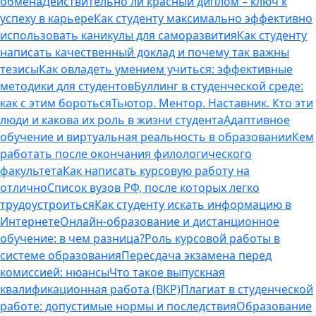
обмена
Действительно ли красный диплом – ключ к
успеху в карьере
Как студенту максимально эффективно
использовать каникулы для саморазвития
Как студенту
написать качественный доклад и почему так важны
тезисы
Как овладеть умением учиться: эффективные
методики для студентов
Буллинг в студенческой среде:
как с этим бороться
Тьютор. Ментор. Наставник. Кто эти
люди и какова их роль в жизни студента
Адаптивное
обучение и виртуальная реальность в образовании
Кем
работать после окончания филологического
факультета
Как написать курсовую работу на
отлично
Список вузов РФ, после которых легко
трудоустроиться
Как студенту искать информацию в
Интернете
Онлайн-образование и дистанционное
обучение: в чем разница?
Роль курсовой работы в
системе образования
Пересдача экзамена перед
комиссией: нюансы
Что такое выпускная
квалификационная работа (ВКР)
Плагиат в студенческой
работе: допустимые нормы и последствия
Образование