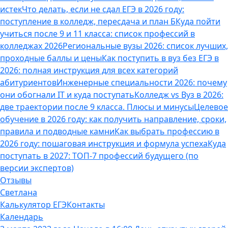
истек
Что делать, если не сдал ЕГЭ в 2026 году:
поступление в колледж, пересдача и план Б
Куда пойти
учиться после 9 и 11 класса: список профессий в
колледжах 2026
Региональные вузы 2026: список лучших,
проходные баллы и цены
Как поступить в вуз без ЕГЭ в
2026: полная инструкция для всех категорий
абитуриентов
Инженерные специальности 2026: почему
они обогнали IT и куда поступать
Колледж vs Вуз в 2026:
две траектории после 9 класса. Плюсы и минусы
Целевое
обучение в 2026 году: как получить направление, сроки,
правила и подводные камни
Как выбрать профессию в
2026 году: пошаговая инструкция и формула успеха
Куда
поступать в 2027: ТОП-7 профессий будущего (по
версии экспертов)
Отзывы
Светлана
Калькулятор ЕГЭ
Контакты
Календарь