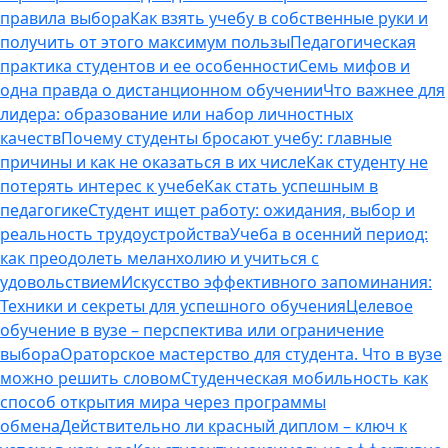
правила выбора
Как взять учебу в собственные руки и
получить от этого максимум пользы
Педагогическая
практика студентов и ее особенности
Семь мифов и
одна правда о дистанционном обучении
Что важнее для
лидера: образование или набор личностных
качеств
Почему студенты бросают учебу: главные
причины и как не оказаться в их числе
Как студенту не
потерять интерес к учебе
Как стать успешным в
педагогике
Студент ищет работу: ожидания, выбор и
реальность трудоустройства
Учеба в осенний период:
как преодолеть меланхолию и учиться с
удовольствием
Искусство эффективного запоминания:
Техники и секреты для успешного обучения
Целевое
обучение в вузе – перспектива или ограничение
выбора
Ораторское мастерство для студента. Что в вузе
можно решить словом
Студенческая мобильность как
способ открытия мира через программы
обмена
Действительно ли красный диплом – ключ к