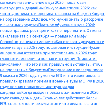
согласие на зачисление в вуз 2026: пошаговая
инструкция и дедлайны
Конкурсные списки 2026: как
читать, понимать и оценивать шансы на бюджет
Кредит
на образование 2026: всё, что нужно знать о рассрочке
и льготных кредитах
Платное обучение в вузе 2026:
новые правила, рост цен и как не переплатить
Отмена
бакалавриата с 1 сентября — правда или миф?
Спокойно, паника отменяется
Как отозвать документы и
сменить вуз в 2026 году: пошаговая инструкция
Нужен
ли оригинал аттестата при поступлении в 2026 году:
главные изменения и полная инструкция
Приоритет
зачисления : что это и как правильно выставить, чтобы
не пролететь с бюджетом
Поступление в колледж после
9 класса в 2026 году: нужен ли ЕГЭ и что изменилось в
правилах
Правила приема в военные вузы МО РФ в 2026
году: полная пошаговая инструкция для
кандидатов
Когда выйдет приказ о зачислении в 2026
году: календарь и даты
Сколько лет действуют баллы
ЕГЭ: срок годности результатов и что делать, если он