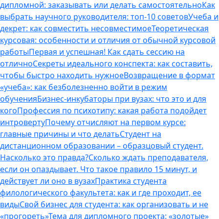
дипломной: заказывать или делать самостоятельно
Как
выбрать научного руководителя: топ-10 советов
Учеба и
декрет: как совместить несовместимое
Теоретическая
курсовая: особенности и отличия от обычной курсовой
работы
Первая и успешная! Как сдать сессию на
отлично
Секреты идеального конспекта: как составить,
чтобы быстро находить нужное
Возвращение в формат
«учеба»: как безболезненно войти в режим
обучения
Бизнес-инкубаторы при вузах: что это и для
кого
Профессия по психотипу: какая работа подойдет
интроверту
Почему отчисляют на первом курсе:
главные причины и что делать
Студент на
дистанционном образовании – образцовый студент.
Насколько это правда?
Сколько ждать преподавателя,
если он опаздывает. Что такое правило 15 минут, и
действует ли оно в вузах
Практика студента
филологического факультета: как и где проходит, ее
виды
Свой бизнес для студента: как организовать и не
«прогореть»
Тема для дипломного проекта: «золотые»