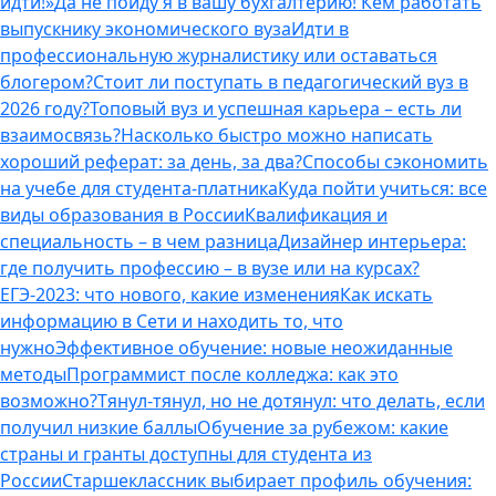
идти!»
Да не пойду я в вашу бухгалтерию! Кем работать
выпускнику экономического вуза
Идти в
профессиональную журналистику или оставаться
блогером?
Стоит ли поступать в педагогический вуз в
2026 году?
Топовый вуз и успешная карьера – есть ли
взаимосвязь?
Насколько быстро можно написать
хороший реферат: за день, за два?
Способы сэкономить
на учебе для студента-платника
Куда пойти учиться: все
виды образования в России
Квалификация и
специальность – в чем разница
Дизайнер интерьера:
где получить профессию – в вузе или на курсах?
ЕГЭ-2023: что нового, какие изменения
Как искать
информацию в Сети и находить то, что
нужно
Эффективное обучение: новые неожиданные
методы
Программист после колледжа: как это
возможно?
Тянул-тянул, но не дотянул: что делать, если
получил низкие баллы
Обучение за рубежом: какие
страны и гранты доступны для студента из
России
Старшеклассник выбирает профиль обучения: