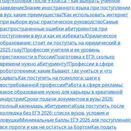
году?
Колледж после 9 класса – как выбрать учебное
заведение
Знание иностранного языка при поступлении
в вуз: какие преимущества?
Как использовать интернет
при выборе вуза: практическое руководство
Самые
распространенные ошибки абитуриентов при
поступлении в вуз и как их избежать
Юридическое
образование: стоит ли поступать на юридический в
2025 году?
Профессия учителя и ее уровень
престижности в России
Подготовка к ЕГЭ: сколько
времени нужно абитуриенту?
Профессии в сфере
робототехники: какие бывают, где учиться и что
сдавать
Как поступить на психолога: шаги к
востребованной профессии
Работа в сфере рекламы:
какое образование нужно для карьеры в креативной
индустрии
Сроки подачи документов в вузы 2026:
полный календарь абитуриента
Куда поступить после
колледжа без ЕГЭ 2026: список вузов, условия и
ловушки
Минимальные баллы ЕГЭ 2026 для поступления:
все пороги и как не остаться за бортом
Как подать