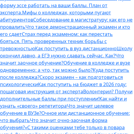
форму эссе работать на ваши баллы. План от
эксперта.
Мифы о колледжах, которыми пугают
абитуриентов
Собеседование в магистратуру: как его не
провалить
Что такое демонстрационный экзамен и кто
его сдает
Страх перед экзаменом: как перестать
бояться. Пять проверенных техник борьбы с
тревожностью
Как поступить в вуз дистанционно
Школу
окончил давно, а ЕГЭ нужно сдавать сейчас. Как?
Что
значит заочное обучение?
Обучение в колледже и вузе
одновременно: а что, так можно было?
Куда поступить
после колледжа?
Скоро экзамен – как подготовиться
психологически
Как поступить на бюджет в 2026 году:
пошаговая инструкция от эксперта
Волонтерил? Получи
дополнительные баллы при поступлении!
Как найти и
узнать «своего» репетитора
Что значит целевое
обучение в ВУЗе?
Очное или дистанционное обучение:
что выбрать
Что значит очно-заочная форма
обучения?
«С такими оценками тебе только в повара