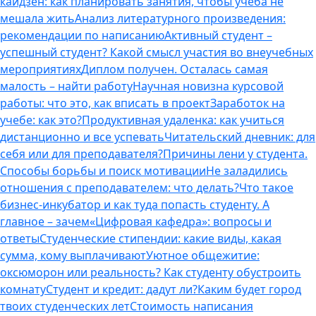
кайдзен: как планировать занятия, чтобы учеба не
мешала жить
Анализ литературного произведения:
рекомендации по написанию
Активный студент –
успешный студент? Какой смысл участия во внеучебных
мероприятиях
Диплом получен. Осталась самая
малость – найти работу
Научная новизна курсовой
работы: что это, как вписать в проект
Заработок на
учебе: как это?
Продуктивная удаленка: как учиться
дистанционно и все успевать
Читательский дневник: для
себя или для преподавателя?
Причины лени у студента.
Способы борьбы и поиск мотивации
Не заладились
отношения с преподавателем: что делать?
Что такое
бизнес-инкубатор и как туда попасть студенту. А
главное – зачем
«Цифровая кафедра»: вопросы и
ответы
Студенческие стипендии: какие виды, какая
сумма, кому выплачивают
Уютное общежитие:
оксюморон или реальность? Как студенту обустроить
комнату
Студент и кредит: дадут ли?
Каким будет город
твоих студенческих лет
Стоимость написания