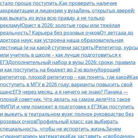
стало проще поступить.
Как проверить наличие
аккредитации и лицензии у вуза
День открытых дверей:
как выжать из вуза всю правду, а не только
рекламу
Юрист в 2026: золотые горы или тяжёлая
реальность? Карьера без розовых очков
От детсада до
доктора наук: как устроена наша образовательная
лестница (и на какой ступени застрять)
Репетитор, курсы
или учитель в школе – как лучше подготовиться к
ЕГЭ
Дополнительный набор в вузы 2026: сроки, правила
и как поступить на бюджет во 2‑ю волну
Хороший
репетитор, плохой репетитор – как понять, где какой
Как
поступить в МГУ в 2026 году: варианты повысить свой
шанс
ЕГЭ через месяц, а я ничего не знаю? Паника —
плохой советчик. Что делать на самом деле
Что такое
ФИПИ и чем поможет в подготовке к ЕГЭ
Как поступить
и выжить в театральном вузе: полное руководство без
розовых очков
Профильный класс: как выбирать
специальность, чтобы не испортить жизнь
Зачем
«гуманитарию» математика
Как заставить «свободную»