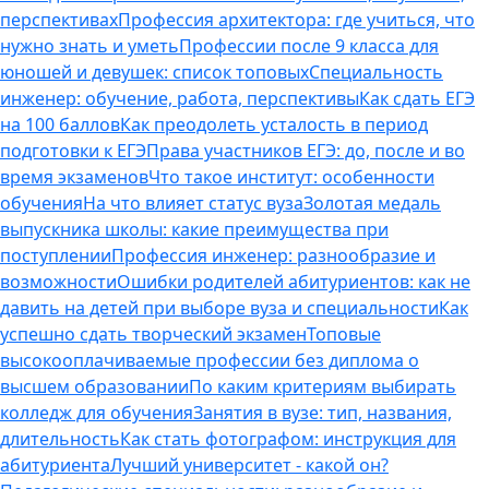
перспективах
Профессия архитектора: где учиться, что
нужно знать и уметь
Профессии после 9 класса для
юношей и девушек: список топовых
Специальность
инженер: обучение, работа, перспективы
Как сдать ЕГЭ
на 100 баллов
Как преодолеть усталость в период
подготовки к ЕГЭ
Права участников ЕГЭ: до, после и во
время экзаменов
Что такое институт: особенности
обучения
На что влияет статус вуза
Золотая медаль
выпускника школы: какие преимущества при
поступлении
Профессия инженер: разнообразие и
возможности
Ошибки родителей абитуриентов: как не
давить на детей при выборе вуза и специальности
Как
успешно сдать творческий экзамен
Топовые
высокооплачиваемые профессии без диплома о
высшем образовании
По каким критериям выбирать
колледж для обучения
Занятия в вузе: тип, названия,
длительность
Как стать фотографом: инструкция для
абитуриента
Лучший университет - какой он?