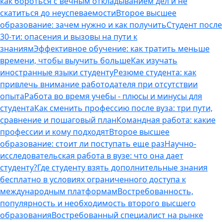
как бороться с вечным откладыванием дел и не
скатиться до неуспеваемости
Второе высшее
образование: зачем нужно и как получить
Студент после
30-ти: опасения и вызовы на пути к
знаниям
Эффективное обучение: как тратить меньше
времени, чтобы выучить больше
Как изучать
иностранные языки студенту
Резюме студента: как
привлечь внимание работодателя при отсутствии
опыта
Работа во время учебы - плюсы и минусы для
студента
Как сменить профессию после вуза: три пути,
сравнение и пошаговый план
Командная работа: какие
профессии и кому подходят
Второе высшее
образование: стоит ли поступать еще раз
Научно-
исследовательская работа в вузе: что она дает
студенту?
Где студенту взять дополнительные знания
бесплатно в условиях ограниченного доступа к
международным платформам
Востребованность,
популярность и необходимость второго высшего
образования
Востребованный специалист на рынке