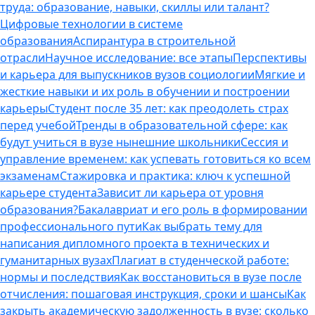
труда: образование, навыки, скиллы или талант?
Цифровые технологии в системе
образования
Аспирантура в строительной
отрасли
Научное исследование: все этапы
Перспективы
и карьера для выпускников вузов социологии
Мягкие и
жесткие навыки и их роль в обучении и построении
карьеры
Студент после 35 лет: как преодолеть страх
перед учебой
Тренды в образовательной сфере: как
будут учиться в вузе нынешние школьники
Сессия и
управление временем: как успевать готовиться ко всем
экзаменам
Стажировка и практика: ключ к успешной
карьере студента
Зависит ли карьера от уровня
образования?
Бакалавриат и его роль в формировании
профессионального пути
Как выбрать тему для
написания дипломного проекта в технических и
гуманитарных вузах
Плагиат в студенческой работе:
нормы и последствия
Как восстановиться в вузе после
отчисления: пошаговая инструкция, сроки и шансы
Как
закрыть академическую задолженность в вузе: сколько