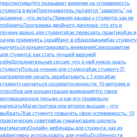
перспективы
Что оказывает влияние на успеваемость
студента в вузе
Преподаватель пытается "завалить" на
экзамене - что делать?
Зимняя хандра у студента: как ее
победить
Программа двойного диплома: что это и
почему важно для студента
Как пересдать практику
Как и
зачем применять скрайбинг в образовании
Как студенту
научиться концентрировать внимание
Саморазвитие
для студента: как стать лучшей версией
себя
Дополнительная сессия: что о ней нужно знать
студенту
Польза чтения для студента
Как студенту IT-
направления начать зарабатывать с 1 курса
Как
студенту научиться сосредоточенности: 10 методик и
способов для концентрации внимания
Что такое
мотивационное письмо и как его правильно
написать
Магистратура или второе высшее – что
выбрать?
Как студенту повысить свою успеваемость: 10
практических советов
Как гуманитарию одолеть
математику
Онлайн- вебинары для студента: как их
эффективно использовать для учебы
Особенности