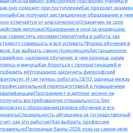
выйти
Когда введут электронное портфолио ученика и
как оно поможет при поступлении
Как проходит экзамен
онлайн
Где получают дистанционное образование и чем
оно отличается от классического
Ограничен ли срок
действия диплома
Образование и уход за младенцем:
как совместить несовместимое
Учеба и работа: как
студенту совмещать и все успевать?
Формы обучения в
вузе. Как выбрать самую подходящую
Дистанционное,
семейное, надомное обучение: в чем разница, какие
плюсы и минусы
Как бороться с прокрастинацией и
победить ее
Угораздило закончить философский
факультет. И где теперь работать?
ДПО: разница между
профессиональной переподготовкой и повышением
квалификации
Программист и диплом: можно ли
получить востребованную специальность без
вузовского образования
Целевое обучение и его
нюансы
Специальность айтишника за государственный
счет: как это работает
Как выбрать профессию
правильно
Проходные баллы 2026: куда на самом деле