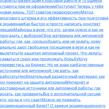
освоить
Презентация к курсовой работе и 10 ошибок
студента при ее оформлении
Поступил? Теперь у тебя
новая жизнь. ТОП советов первокурснику
Метод
мозгового штурма и его эффективность при подготовке
к экзаменам
Как быстро и просто написать конспект
лекции
Майноры в вузе: что это, зачем нужно и как не
прогадать с выбором
Сбор материала для дипломной
работы: где, как, сколько
Ходить или не ходить: кому
реально дают свободное посещение в вузе и как не
вылететь
Не защитил дипломный проект. Что делать:
сдаваться сразу или продолжать борьбу
Хочу
перевестись на бюджет. Но не знаю как
Качественные
источники для дипломной: где взять, как
работать
Необязательный раздаточный материал: как
он поможет на защите дипломной
Интернет и
достоверные источники для дипломной работы: где
искать, как проверить
Все о дополнительной сессии:
кто, когда и что сдает
Можно ли поменять
экзаменационный билет? О замене экзаменационного