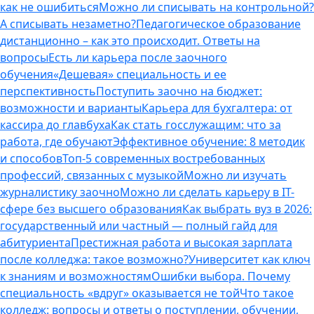
как не ошибиться
Можно ли списывать на контрольной?
А списывать незаметно?
Педагогическое образование
дистанционно – как это происходит. Ответы на
вопросы
Есть ли карьера после заочного
обучения
«Дешевая» специальность и ее
перспективность
Поступить заочно на бюджет:
возможности и варианты
Карьера для бухгалтера: от
кассира до главбуха
Как стать госслужащим: что за
работа, где обучают
Эффективное обучение: 8 методик
и способов
Топ-5 современных востребованных
профессий, связанных с музыкой
Можно ли изучать
журналистику заочно
Можно ли сделать карьеру в IT-
сфере без высшего образования
Как выбрать вуз в 2026:
государственный или частный — полный гайд для
абитуриента
Престижная работа и высокая зарплата
после колледжа: такое возможно?
Университет как ключ
к знаниям и возможностям
Ошибки выбора. Почему
специальность «вдруг» оказывается не той
Что такое
колледж: вопросы и ответы о поступлении, обучении,