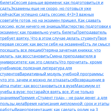
билета
Сессия раньше времени: как подготовиться и
сдать
Экзамены еще не скоро, но готовься уже
сейчас
Как успешно сдать сессию: 4+3+3 важных
совета
Не готов, но на экзамен пришел. Как сдавать
сессию, если ничего не знаешь
Мастерство подготовки к
экзамену: как правильно учить билеты
Преподаватель
требует взятку. Что в этом случае делать студенту
Твоя
первая сессия: как вести себя на экзамене
Есть ли смысл
посещать все лекции
Утеряна зачетная книжка: что
делать, как восстановить
Смена преподавателя в
университете: как это сделать
Что прочитать, кроме
учебников: полезная литература для
студентов
Вариативный модуль учебной программы:
что это, зачем и можно ли отказаться
Возвращение в
alma mater: как восстановиться в вузе
Максимум от
учебы в вузе: постарайся взять все. И не только
знаниями
Премия «Студент года» – не ради денег, а для
пользы дела
Время написания дипломной: срок и этапы
работы
Видеопрезентация: как сделать ролик на 3