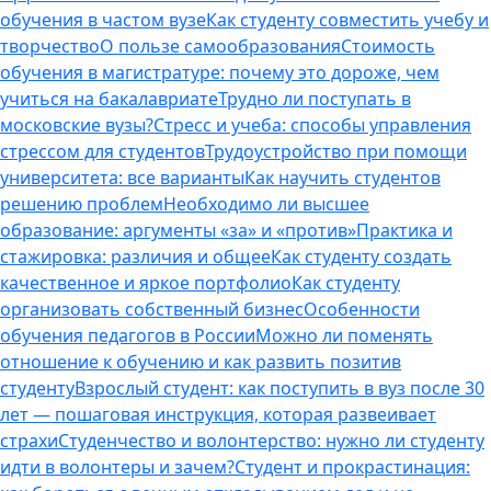
обучения в частом вузе
Как студенту совместить учебу и
творчество
О пользе самообразования
Стоимость
обучения в магистратуре: почему это дороже, чем
учиться на бакалавриате
Трудно ли поступать в
московские вузы?
Стресс и учеба: способы управления
стрессом для студентов
Трудоустройство при помощи
университета: все варианты
Как научить студентов
решению проблем
Необходимо ли высшее
образование: аргументы «за» и «против»
Практика и
стажировка: различия и общее
Как студенту создать
качественное и яркое портфолио
Как студенту
организовать собственный бизнес
Особенности
обучения педагогов в России
Можно ли поменять
отношение к обучению и как развить позитив
студенту
Взрослый студент: как поступить в вуз после 30
лет — пошаговая инструкция, которая развеивает
страхи
Студенчество и волонтерство: нужно ли cтуденту
идти в волонтеры и зачем?
Студент и прокрастинация: