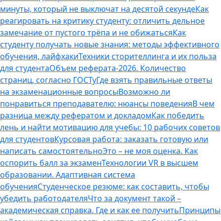
минуты, который не выключат на десятой секунде
Как
реагировать на критику студенту: отличить дельное
замечание от пустого трёпа и не обижаться
Как
студенту получать новые знания: методы эффективного
обучения, лайфхаки
Техники сторителлинга и их польза
для студента
Объем реферата-2026. Количество
страниц, согласно ГОСТу
Где взять правильные ответы
на экзаменационные вопросы
Возможно ли
понравиться преподавателю: нюансы поведения
В чем
разница между рефератом и докладом
Как победить
лень и найти мотивацию для учебы: 10 рабочих советов
для студентов
Курсовая работа: заказать готовую или
написать самостоятельно
Это – не моя оценка. Как
оспорить балл за экзамен
Технологии VR в высшем
образовании. Адаптивная система
обучения
Студенческое резюме: как составить, чтобы
убедить работодателя
Что за документ такой –
академическая справка. Где и как ее получить
Принципы