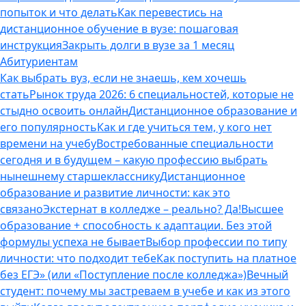
попыток и что делать
Как перевестись на
дистанционное обучение в вузе: пошаговая
инструкция
Закрыть долги в вузе за 1 месяц
Абитуриентам
Как выбрать вуз, если не знаешь, кем хочешь
стать
Рынок труда 2026: 6 специальностей, которые не
стыдно освоить онлайн
Дистанционное образование и
его популярность
Как и где учиться тем, у кого нет
времени на учебу
Востребованные специальности
сегодня и в будущем – какую профессию выбрать
нынешнему старшекласснику
Дистанционное
образование и развитие личности: как это
связано
Экстернат в колледже – реально? Да!
Высшее
образование + способность к адаптации. Без этой
формулы успеха не бывает
Выбор профессии по типу
личности: что подходит тебе
Как поступить на платное
без ЕГЭ» (или «Поступление после колледжа»)
Вечный
студент: почему мы застреваем в учебе и как из этого