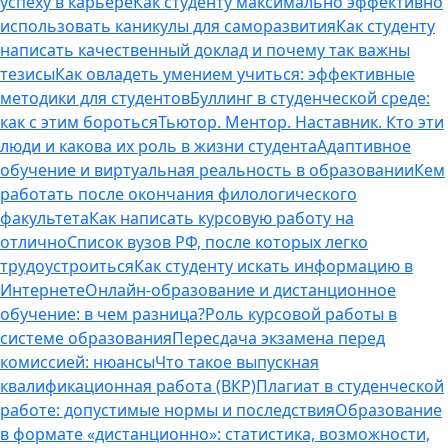
успеху в карьере
Как студенту максимально эффективно
использовать каникулы для саморазвития
Как студенту
написать качественный доклад и почему так важны
тезисы
Как овладеть умением учиться: эффективные
методики для студентов
Буллинг в студенческой среде:
как с этим бороться
Тьютор. Ментор. Наставник. Кто эти
люди и какова их роль в жизни студента
Адаптивное
обучение и виртуальная реальность в образовании
Кем
работать после окончания филологического
факультета
Как написать курсовую работу на
отлично
Список вузов РФ, после которых легко
трудоустроиться
Как студенту искать информацию в
Интернете
Онлайн-образование и дистанционное
обучение: в чем разница?
Роль курсовой работы в
системе образования
Пересдача экзамена перед
комиссией: нюансы
Что такое выпускная
квалификационная работа (ВКР)
Плагиат в студенческой
работе: допустимые нормы и последствия
Образование
в формате «дистанционно»: статистика, возможности,