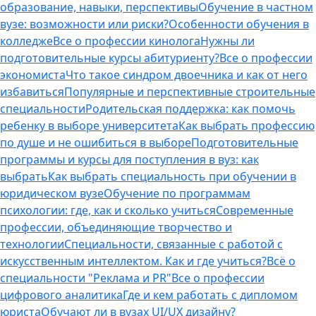
образование, навыки, перспективы
Обучение в частном
вузе: возможности или риски?
Особенности обучения в
колледже
Все о профессии кинолога
Нужны ли
подготовительные курсы абитуриенту?
Все о профессии
экономиста
Что такое синдром двоечника и как от него
избавиться
Популярные и перспективные строительные
специальности
Родительская поддержка: как помочь
ребенку в выборе университета
Как выбрать профессию
по душе и не ошибиться в выборе
Подготовительные
программы и курсы для поступления в вуз: как
выбрать
Как выбрать специальность при обучении в
юридическом вузе
Обучение по программам
психологии: где, как и сколько учиться
Современные
профессии, объединяющие творчество и
технологии
Специальности, связанные с работой с
искусственным интеллектом. Как и где учиться?
Всё о
специальности "Реклама и PR"
Все о профессии
цифрового аналитика
Где и кем работать с дипломом
юриста
Обучают ли в вузах UI/UX дизайну?