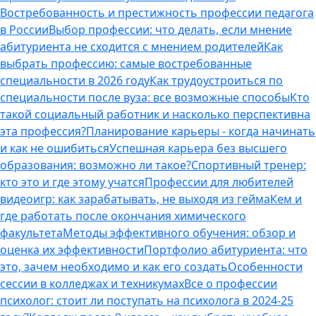
Востребованность и престижность профессии педагога
в России
Выбор профессии: что делать, если мнение
абитуриента не сходится с мнением родителей
Как
выбрать профессию: самые востребованные
специальности в 2026 году
Как трудоустроиться по
специальности после вуза: все возможные способы
Кто
такой социальный работник и насколько перспективна
эта профессия?
Планирование карьеры - когда начинать
и как не ошибиться
Успешная карьера без высшего
образования: возможно ли такое?
Спортивный тренер:
кто это и где этому учатся
Профессии для любителей
видеоигр: как зарабатывать, не выходя из гейма
Кем и
где работать после окончания химического
факультета
Методы эффективного обучения: обзор и
оценка их эффективности
Портфолио абитуриента: что
это, зачем необходимо и как его создать
Особенности
сессии в колледжах и техникумах
Все о профессии
психолог: стоит ли поступать на психолога в 2024-25