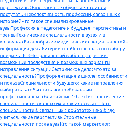
Педагогические специальности: разнообразие и
перспективы
Очно-заочное обучение: стоит ли
поступать?
Перспективность профессий, связанных с
историей
Что такое специализированные
вузы
Профессия в педагогике и будущее: перспективы и
тренды
Технические специальности в вузах и в
колледжах
Разнообразие медицинских специальностей -
информация для абитуриентов
Четыре шага по выбору
предмета ЕГЭ
Неправильный выбор профессии:
возможные последствия и возможные варианты
исправления ситуации
Сестринское дело: что это за
специальность?
Профориентация в школе: особенности
и польза
Специальности будущего: какие направления
выбирать, чтобы стать востребованным
профессионалом в ближайшие 10 лет
Технологические
специальности: сколько их и как их освоить
Пять
специальностей, связанных с робототехникой: где
учиться, какие перспективы
Строительные
специальности после вуза
Кто такой маркетолог: