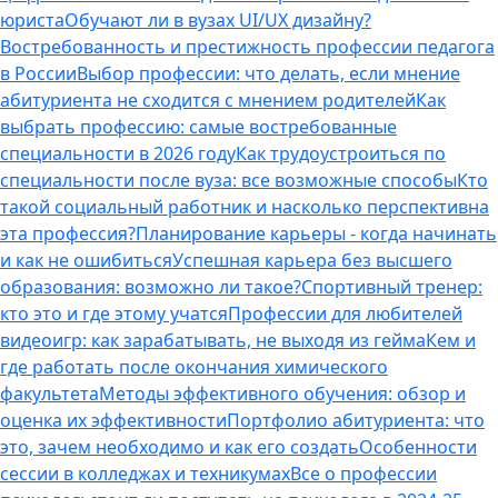
юриста
Обучают ли в вузах UI/UX дизайну?
Востребованность и престижность профессии педагога
в России
Выбор профессии: что делать, если мнение
абитуриента не сходится с мнением родителей
Как
выбрать профессию: самые востребованные
специальности в 2026 году
Как трудоустроиться по
специальности после вуза: все возможные способы
Кто
такой социальный работник и насколько перспективна
эта профессия?
Планирование карьеры - когда начинать
и как не ошибиться
Успешная карьера без высшего
образования: возможно ли такое?
Спортивный тренер:
кто это и где этому учатся
Профессии для любителей
видеоигр: как зарабатывать, не выходя из гейма
Кем и
где работать после окончания химического
факультета
Методы эффективного обучения: обзор и
оценка их эффективности
Портфолио абитуриента: что
это, зачем необходимо и как его создать
Особенности
сессии в колледжах и техникумах
Все о профессии