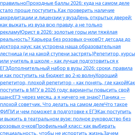
правильно
Проходные баллы 2026: куда на самом деле
стало проще поступить.
Как проверить наличие
аккредитации и лицензии у вуза
День открытых дверей:
как выжать из вуза всю правду, а не только
рекламу
Юрист в 2026: золотые горы или тяжёлая
реальность? Карьера без розовых очков
От детсада до
доктора наук: как устроена наша образовательная
лестница (и на какой ступени застрять)
Репетитор, курсы
или учитель в школе – как лучше подготовиться к
ЕГЭ
Дополнительный набор в вузы 2026: сроки, правила
и как поступить на бюджет во 2‑ю волну
Хороший
репетитор, плохой репетитор – как понять, где какой
Как
поступить в МГУ в 2026 году: варианты повысить свой
шанс
ЕГЭ через месяц, а я ничего не знаю? Паника —
плохой советчик. Что делать на самом деле
Что такое
ФИПИ и чем поможет в подготовке к ЕГЭ
Как поступить
и выжить в театральном вузе: полное руководство без
розовых очков
Профильный класс: как выбирать
специальность, чтобы не испортить жизнь
Зачем