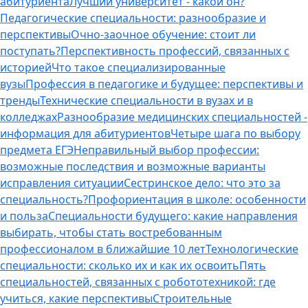
абитуриента
Лучший университет - какой он?
Педагогические специальности: разнообразие и
перспективы
Очно-заочное обучение: стоит ли
поступать?
Перспективность профессий, связанных с
историей
Что такое специализированные
вузы
Профессия в педагогике и будущее: перспективы и
тренды
Технические специальности в вузах и в
колледжах
Разнообразие медицинских специальностей -
информация для абитуриентов
Четыре шага по выбору
предмета ЕГЭ
Неправильный выбор профессии:
возможные последствия и возможные варианты
исправления ситуации
Сестринское дело: что это за
специальность?
Профориентация в школе: особенности
и польза
Специальности будущего: какие направления
выбирать, чтобы стать востребованным
профессионалом в ближайшие 10 лет
Технологические
специальности: сколько их и как их освоить
Пять
специальностей, связанных с робототехникой: где
учиться, какие перспективы
Строительные