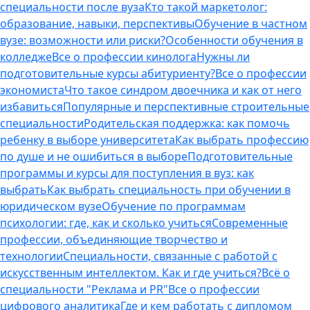
специальности после вуза
Кто такой маркетолог:
образование, навыки, перспективы
Обучение в частном
вузе: возможности или риски?
Особенности обучения в
колледже
Все о профессии кинолога
Нужны ли
подготовительные курсы абитуриенту?
Все о профессии
экономиста
Что такое синдром двоечника и как от него
избавиться
Популярные и перспективные строительные
специальности
Родительская поддержка: как помочь
ребенку в выборе университета
Как выбрать профессию
по душе и не ошибиться в выборе
Подготовительные
программы и курсы для поступления в вуз: как
выбрать
Как выбрать специальность при обучении в
юридическом вузе
Обучение по программам
психологии: где, как и сколько учиться
Современные
профессии, объединяющие творчество и
технологии
Специальности, связанные с работой с
искусственным интеллектом. Как и где учиться?
Всё о
специальности "Реклама и PR"
Все о профессии
цифрового аналитика
Где и кем работать с дипломом