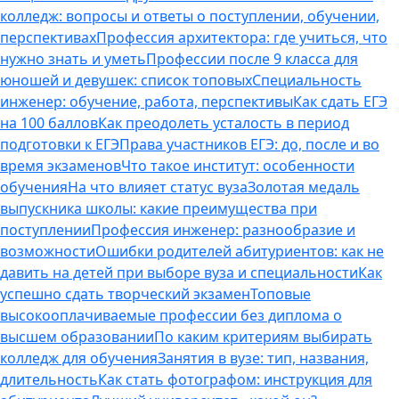
колледж: вопросы и ответы о поступлении, обучении,
перспективах
Профессия архитектора: где учиться, что
нужно знать и уметь
Профессии после 9 класса для
юношей и девушек: список топовых
Специальность
инженер: обучение, работа, перспективы
Как сдать ЕГЭ
на 100 баллов
Как преодолеть усталость в период
подготовки к ЕГЭ
Права участников ЕГЭ: до, после и во
время экзаменов
Что такое институт: особенности
обучения
На что влияет статус вуза
Золотая медаль
выпускника школы: какие преимущества при
поступлении
Профессия инженер: разнообразие и
возможности
Ошибки родителей абитуриентов: как не
давить на детей при выборе вуза и специальности
Как
успешно сдать творческий экзамен
Топовые
высокооплачиваемые профессии без диплома о
высшем образовании
По каким критериям выбирать
колледж для обучения
Занятия в вузе: тип, названия,
длительность
Как стать фотографом: инструкция для