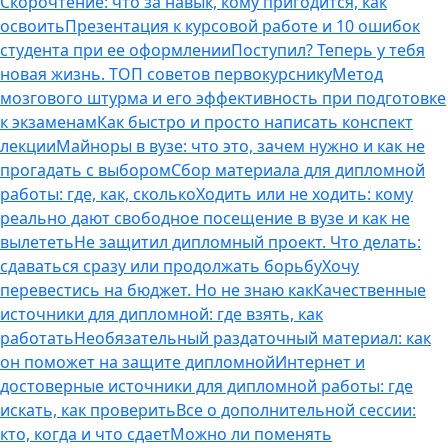
Скорочтение: что за навык, кому пригодится, как
освоить
Презентация к курсовой работе и 10 ошибок
студента при ее оформлении
Поступил? Теперь у тебя
новая жизнь. ТОП советов первокурснику
Метод
мозгового штурма и его эффективность при подготовке
к экзаменам
Как быстро и просто написать конспект
лекции
Майноры в вузе: что это, зачем нужно и как не
прогадать с выбором
Сбор материала для дипломной
работы: где, как, сколько
Ходить или не ходить: кому
реально дают свободное посещение в вузе и как не
вылететь
Не защитил дипломный проект. Что делать:
сдаваться сразу или продолжать борьбу
Хочу
перевестись на бюджет. Но не знаю как
Качественные
источники для дипломной: где взять, как
работать
Необязательный раздаточный материал: как
он поможет на защите дипломной
Интернет и
достоверные источники для дипломной работы: где
искать, как проверить
Все о дополнительной сессии:
кто, когда и что сдает
Можно ли поменять