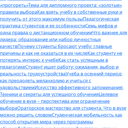
«прогореть»
Тема для дипломного проекта: «золотые»
правила выбора
Как взять учебу в собственные руки и
получить от этого максимум пользы
Педагогическая
практика студентов и ее особенности
Семь мифов и
одна правда о дистанционном обучении
Что важнее для
лидера: образование или набор личностных
качеств
Почему студенты бросают учебу: главные
причины и как не оказаться в их числе
Как студенту не
потерять интерес к учебе
Как стать успешным в
педагогике
Студент ищет работу: ожидания, выбор и
реальность трудоустройства
Учеба в осенний период:
как преодолеть меланхолию и учиться с
удовольствием
Искусство эффективного запоминания:
Техники и секреты для успешного обучения
Целевое
обучение в вузе – перспектива или ограничение
выбора
Ораторское мастерство для студента. Что в вузе
можно решить словом
Студенческая мобильность как
способ открытия мира через программы