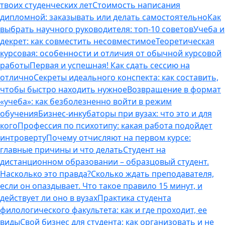
твоих студенческих лет
Стоимость написания
дипломной: заказывать или делать самостоятельно
Как
выбрать научного руководителя: топ-10 советов
Учеба и
декрет: как совместить несовместимое
Теоретическая
курсовая: особенности и отличия от обычной курсовой
работы
Первая и успешная! Как сдать сессию на
отлично
Секреты идеального конспекта: как составить,
чтобы быстро находить нужное
Возвращение в формат
«учеба»: как безболезненно войти в режим
обучения
Бизнес-инкубаторы при вузах: что это и для
кого
Профессия по психотипу: какая работа подойдет
интроверту
Почему отчисляют на первом курсе:
главные причины и что делать
Студент на
дистанционном образовании – образцовый студент.
Насколько это правда?
Сколько ждать преподавателя,
если он опаздывает. Что такое правило 15 минут, и
действует ли оно в вузах
Практика студента
филологического факультета: как и где проходит, ее
виды
Свой бизнес для студента: как организовать и не