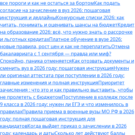
все пороги и как не остаться за бортом
Как подать
согласие на зачисление в вуз 2026: пошаговая
инструкция и дедлайны
Конкурсные списки 2026: как
читать, понимать и оценивать шансы на бюджет
Кредит
на образование 2026: всё, что нужно знать о рассрочке
и льготных кредитах
Платное обучение в вузе 2026:
новые правила, рост цен и как не переплатить
Отмена
бакалавриата с 1 сентября — правда или миф?
Спокойно, паника отменяется
Как отозвать документы и
сменить вуз в 2026 году: пошаговая инструкция
Нужен
ли оригинал аттестата при поступлении в 2026 году:
главные изменения и полная инструкция
Приоритет
зачисления : что это и как правильно выставить, чтобы
не пролететь с бюджетом
Поступление в колледж после
9 класса в 2026 году: нужен ли ЕГЭ и что изменилось в
правилах
Правила приема в военные вузы МО РФ в 2026
году: полная пошаговая инструкция для
кандидатов
Когда выйдет приказ о зачислении в 2026
году: календарь и даты
Сколько лет действуют баллы