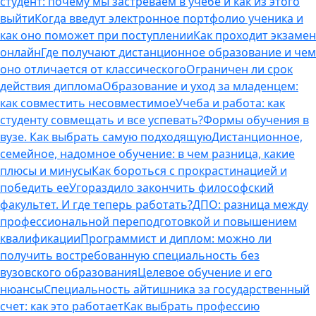
студент: почему мы застреваем в учебе и как из этого
выйти
Когда введут электронное портфолио ученика и
как оно поможет при поступлении
Как проходит экзамен
онлайн
Где получают дистанционное образование и чем
оно отличается от классического
Ограничен ли срок
действия диплома
Образование и уход за младенцем:
как совместить несовместимое
Учеба и работа: как
студенту совмещать и все успевать?
Формы обучения в
вузе. Как выбрать самую подходящую
Дистанционное,
семейное, надомное обучение: в чем разница, какие
плюсы и минусы
Как бороться с прокрастинацией и
победить ее
Угораздило закончить философский
факультет. И где теперь работать?
ДПО: разница между
профессиональной переподготовкой и повышением
квалификации
Программист и диплом: можно ли
получить востребованную специальность без
вузовского образования
Целевое обучение и его
нюансы
Специальность айтишника за государственный
счет: как это работает
Как выбрать профессию