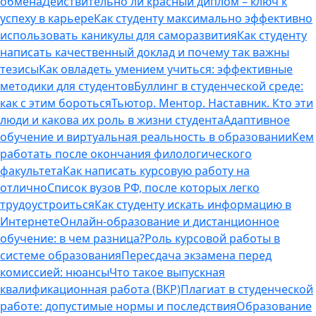
обмена
Действительно ли красный диплом – ключ к
успеху в карьере
Как студенту максимально эффективно
использовать каникулы для саморазвития
Как студенту
написать качественный доклад и почему так важны
тезисы
Как овладеть умением учиться: эффективные
методики для студентов
Буллинг в студенческой среде:
как с этим бороться
Тьютор. Ментор. Наставник. Кто эти
люди и какова их роль в жизни студента
Адаптивное
обучение и виртуальная реальность в образовании
Кем
работать после окончания филологического
факультета
Как написать курсовую работу на
отлично
Список вузов РФ, после которых легко
трудоустроиться
Как студенту искать информацию в
Интернете
Онлайн-образование и дистанционное
обучение: в чем разница?
Роль курсовой работы в
системе образования
Пересдача экзамена перед
комиссией: нюансы
Что такое выпускная
квалификационная работа (ВКР)
Плагиат в студенческой
работе: допустимые нормы и последствия
Образование