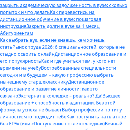
закрыть академическую задолженность в вузе: сколько
попыток и что делать
Как перевестись на
дистанционное обучение в вузе: пошаговая
инструкция
Закрыть долги в вузе за 1 месяц
Абитуриентам
Как выбрать вуз, если не знаешь, кем хочешь
стать
Рынок труда 2026: 6 специальностей, которые не
стыдно освоить онлайн
Дистанционное образование и
его популярность
Как и где учиться тем, у кого нет
времени на учебу
Востребованные специальности
сегодня и в будущем – какую профессию выбрать
нынешнему старшекласснику
Дистанционное
образование и развитие личности: как это
связано
Экстернат в колледже – реально? Да!
Высшее
образование + способность к адаптации. Без этой
формулы успеха не бывает
Выбор профессии по типу
личности: что подходит тебе
Как поступить на платное
без ЕГЭ» (или «Поступление после колледжа»)
Вечный