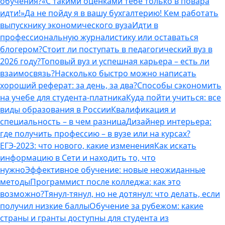
обучения?
«С такими оценками тебе только в повара
идти!»
Да не пойду я в вашу бухгалтерию! Кем работать
выпускнику экономического вуза
Идти в
профессиональную журналистику или оставаться
блогером?
Стоит ли поступать в педагогический вуз в
2026 году?
Топовый вуз и успешная карьера – есть ли
взаимосвязь?
Насколько быстро можно написать
хороший реферат: за день, за два?
Способы сэкономить
на учебе для студента-платника
Куда пойти учиться: все
виды образования в России
Квалификация и
специальность – в чем разница
Дизайнер интерьера:
где получить профессию – в вузе или на курсах?
ЕГЭ-2023: что нового, какие изменения
Как искать
информацию в Сети и находить то, что
нужно
Эффективное обучение: новые неожиданные
методы
Программист после колледжа: как это
возможно?
Тянул-тянул, но не дотянул: что делать, если
получил низкие баллы
Обучение за рубежом: какие
страны и гранты доступны для студента из