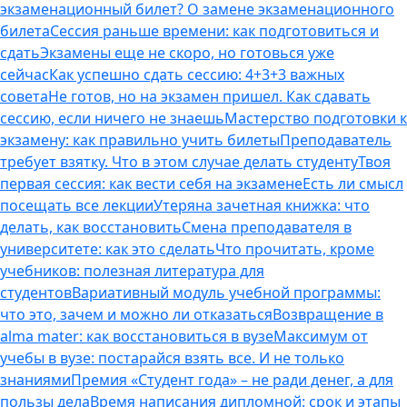
экзаменационный билет? О замене экзаменационного
билета
Сессия раньше времени: как подготовиться и
сдать
Экзамены еще не скоро, но готовься уже
сейчас
Как успешно сдать сессию: 4+3+3 важных
совета
Не готов, но на экзамен пришел. Как сдавать
сессию, если ничего не знаешь
Мастерство подготовки к
экзамену: как правильно учить билеты
Преподаватель
требует взятку. Что в этом случае делать студенту
Твоя
первая сессия: как вести себя на экзамене
Есть ли смысл
посещать все лекции
Утеряна зачетная книжка: что
делать, как восстановить
Смена преподавателя в
университете: как это сделать
Что прочитать, кроме
учебников: полезная литература для
студентов
Вариативный модуль учебной программы:
что это, зачем и можно ли отказаться
Возвращение в
alma mater: как восстановиться в вузе
Максимум от
учебы в вузе: постарайся взять все. И не только
знаниями
Премия «Студент года» – не ради денег, а для
пользы дела
Время написания дипломной: срок и этапы