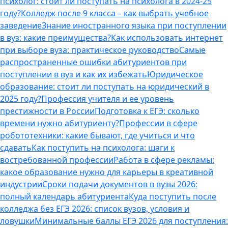
психолог: стоит ли поступать на психолога в 2024-25
году?
Колледж после 9 класса – как выбрать учебное
заведение
Знание иностранного языка при поступлении
в вуз: какие преимущества?
Как использовать интернет
при выборе вуза: практическое руководство
Самые
распространенные ошибки абитуриентов при
поступлении в вуз и как их избежать
Юридическое
образование: стоит ли поступать на юридический в
2025 году?
Профессия учителя и ее уровень
престижности в России
Подготовка к ЕГЭ: сколько
времени нужно абитуриенту?
Профессии в сфере
робототехники: какие бывают, где учиться и что
сдавать
Как поступить на психолога: шаги к
востребованной профессии
Работа в сфере рекламы:
какое образование нужно для карьеры в креативной
индустрии
Сроки подачи документов в вузы 2026:
полный календарь абитуриента
Куда поступить после
колледжа без ЕГЭ 2026: список вузов, условия и
ловушки
Минимальные баллы ЕГЭ 2026 для поступления: