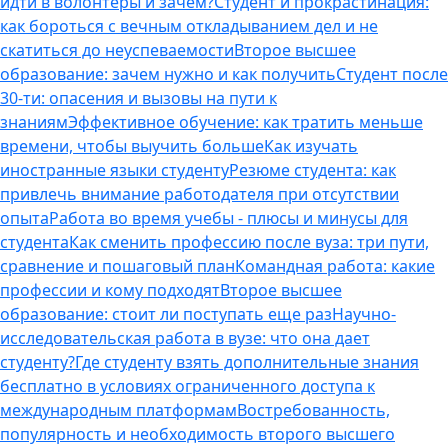
идти в волонтеры и зачем?
Студент и прокрастинация:
как бороться с вечным откладыванием дел и не
скатиться до неуспеваемости
Второе высшее
образование: зачем нужно и как получить
Студент после
30-ти: опасения и вызовы на пути к
знаниям
Эффективное обучение: как тратить меньше
времени, чтобы выучить больше
Как изучать
иностранные языки студенту
Резюме студента: как
привлечь внимание работодателя при отсутствии
опыта
Работа во время учебы - плюсы и минусы для
студента
Как сменить профессию после вуза: три пути,
сравнение и пошаговый план
Командная работа: какие
профессии и кому подходят
Второе высшее
образование: стоит ли поступать еще раз
Научно-
исследовательская работа в вузе: что она дает
студенту?
Где студенту взять дополнительные знания
бесплатно в условиях ограниченного доступа к
международным платформам
Востребованность,
популярность и необходимость второго высшего