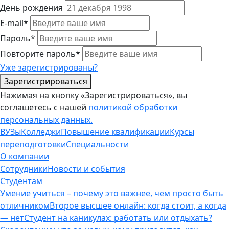
День рождения
E-mail*
Пароль*
Повторите пароль*
Уже зарегистрированы?
Зарегистрироваться
Нажимая на кнопку «Зарегистрироваться», вы
соглашетесь с нашей
политикой обработки
персональных данных.
ВУЗы
Колледжи
Повышение квалификации
Курсы
переподготовки
Специальности
О компании
Сотрудники
Новости и события
Студентам
Умение учиться – почему это важнее, чем просто быть
отличником
Второе высшее онлайн: когда стоит, а когда
— нет
Студент на каникулах: работать или отдыхать?