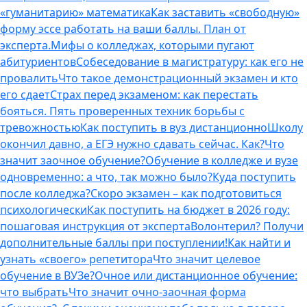
«гуманитарию» математика
Как заставить «свободную»
форму эссе работать на ваши баллы. План от
эксперта.
Мифы о колледжах, которыми пугают
абитуриентов
Собеседование в магистратуру: как его не
провалить
Что такое демонстрационный экзамен и кто
его сдает
Страх перед экзаменом: как перестать
бояться. Пять проверенных техник борьбы с
тревожностью
Как поступить в вуз дистанционно
Школу
окончил давно, а ЕГЭ нужно сдавать сейчас. Как?
Что
значит заочное обучение?
Обучение в колледже и вузе
одновременно: а что, так можно было?
Куда поступить
после колледжа?
Скоро экзамен – как подготовиться
психологически
Как поступить на бюджет в 2026 году:
пошаговая инструкция от эксперта
Волонтерил? Получи
дополнительные баллы при поступлении!
Как найти и
узнать «своего» репетитора
Что значит целевое
обучение в ВУЗе?
Очное или дистанционное обучение:
что выбрать
Что значит очно-заочная форма