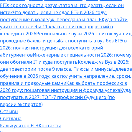
ЕГЭ: срок годности результатов и что делать, если он
истек
Что делать, если не сдал ЕГЭ в 2026 году:
поступление в колледж, пересдача и план Б
Куда пойти
учиться после 9 и 11 класса: список профессий в
колледжах 2026
Региональные вузы 2026: список лучших,
проходные баллы и цены
Как поступить в вуз без ЕГЭ в
2026: полная инструкция для всех категорий
абитуриентов
Инженерные специальности 2026: почему
они обогнали IT и куда поступать
Колледж vs Вуз в 2026:
две траектории после 9 класса. Плюсы и минусы
Целевое
обучение в 2026 году: как получить направление, сроки,
правила и подводные камни
Как выбрать профессию в
2026 году: пошаговая инструкция и формула успеха
Куда
поступать в 2027: ТОП-7 профессий будущего (по
версии экспертов)
Отзывы
Светлана
Калькулятор ЕГЭ
Контакты