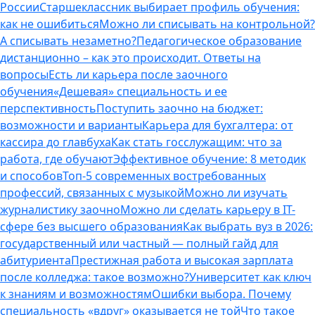
России
Старшеклассник выбирает профиль обучения:
как не ошибиться
Можно ли списывать на контрольной?
А списывать незаметно?
Педагогическое образование
дистанционно – как это происходит. Ответы на
вопросы
Есть ли карьера после заочного
обучения
«Дешевая» специальность и ее
перспективность
Поступить заочно на бюджет:
возможности и варианты
Карьера для бухгалтера: от
кассира до главбуха
Как стать госслужащим: что за
работа, где обучают
Эффективное обучение: 8 методик
и способов
Топ-5 современных востребованных
профессий, связанных с музыкой
Можно ли изучать
журналистику заочно
Можно ли сделать карьеру в IT-
сфере без высшего образования
Как выбрать вуз в 2026:
государственный или частный — полный гайд для
абитуриента
Престижная работа и высокая зарплата
после колледжа: такое возможно?
Университет как ключ
к знаниям и возможностям
Ошибки выбора. Почему
специальность «вдруг» оказывается не той
Что такое