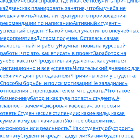
академическая справка. Где и как ее получить
Принципы
кайдзен: как планировать занятия, чтобы учеба не
мешала жить
Анализ литературного произведения:
рекомендации по написанию
Активный студент –
успешный студент? Какой смысл участия во внеучебных
мероприятиях
Диплом получен. Осталась самая
малость – найти работу
Научная новизна курсовой
работы: что это, как вписать в проект
Заработок на
учебе: как это?
Продуктивная удаленка: как учиться
дистанционно и все успевать
Читательский дневник: для
себя или для преподавателя?
Причины лени у студента.
Способы борьбы и поиск мотивации
Не заладились
отношения с преподавателем: что делать?
Что такое
бизнес-инкубатор и как туда попасть студенту. А
главное – зачем
«Цифровая кафедра»: вопросы и
ответы
Студенческие стипендии: какие виды, какая
сумма, кому выплачивают
Уютное общежитие:
оксюморон или реальность? Как студенту обустроить
комнату
Студент и кредит: дадут ли?
Каким будет город