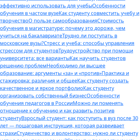
эффективно использовать для учебы
Особенности
обучения в частом вузе
Как студенту совместить учебу и
творчество
О пользе самообразования
Стоимость
обучения в магистратуре: почему это дороже, чем
учиться на бакалавриате
Трудно ли поступать в
московские вузы?
Стресс и учеба: способы управления
стрессом для студентов
Трудоустройство при помощи
университета: все варианты
Как научить студентов
решению проблем
Необходимо ли высшее
образование: аргументы «за» и «против»
Практика и
стажировка: различия и общее
Как студенту создать
качественное и яркое портфолио
Как студенту
организовать собственный бизнес
Особенности
обучения педагогов в России
Можно ли поменять
отношение к обучению и как развить позитив
студенту
Взрослый студент: как поступить в вуз после 30
лет — пошаговая инструкция, которая развеивает
страхи
Студенчество и волонтерство: нужно ли cтуденту