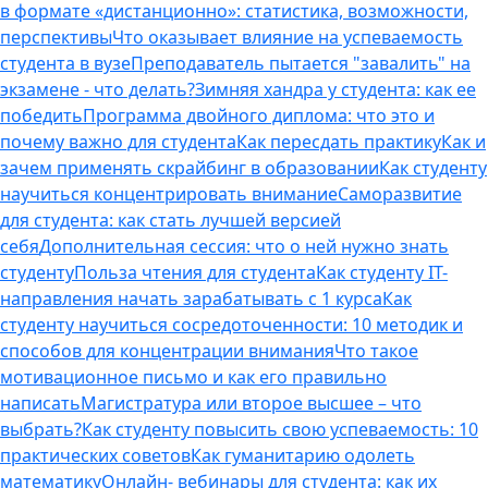
в формате «дистанционно»: статистика, возможности,
перспективы
Что оказывает влияние на успеваемость
студента в вузе
Преподаватель пытается "завалить" на
экзамене - что делать?
Зимняя хандра у студента: как ее
победить
Программа двойного диплома: что это и
почему важно для студента
Как пересдать практику
Как и
зачем применять скрайбинг в образовании
Как студенту
научиться концентрировать внимание
Саморазвитие
для студента: как стать лучшей версией
себя
Дополнительная сессия: что о ней нужно знать
студенту
Польза чтения для студента
Как студенту IT-
направления начать зарабатывать с 1 курса
Как
студенту научиться сосредоточенности: 10 методик и
способов для концентрации внимания
Что такое
мотивационное письмо и как его правильно
написать
Магистратура или второе высшее – что
выбрать?
Как студенту повысить свою успеваемость: 10
практических советов
Как гуманитарию одолеть
математику
Онлайн- вебинары для студента: как их