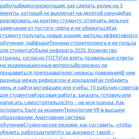
работы
Видеопрезентация: как сделать ролик на 3
минуты, который не выключат на десятой секунде
Как
реагировать на критику студенту: отличить дельное
замечание от пустого трёпа и не обижаться
Как
студенту получать новые знания: методы эффективного
обучения, лайфхаки
Техники сторителлинга и их польза
для студента
Объем реферата-2026. Количество
страниц, согласно ГОСТу
Где взять правильные ответы
на экзаменационные вопросы
Возможно ли
понравиться преподавателю: нюансы поведения
В чем
разница между рефератом и докладом
Как победить
лень и найти мотивацию для учебы: 10 рабочих советов
для студентов
Курсовая работа: заказать готовую или
написать самостоятельно
Это – не моя оценка. Как
оспорить балл за экзамен
Технологии VR в высшем
образовании. Адаптивная система
обучения
Студенческое резюме: как составить, чтобы
убедить работодателя
Что за документ такой –