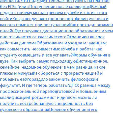
личности: что подходит тебе
Как поступить на платное
без ЕГЭ» (или «Поступление после колледжа»)
Вечный
студент: почему мы застреваем в учебе и как из этого
выйти
Когда введут электронное портфолио ученика и
как оно поможет при поступлении
Как проходит экзамен
онлайн
Где получают дистанционное образование и чем
оно отличается от классического
Ограничен ли срок
действия диплома
Образование и уход за младенцем:
как совместить несовместимое
Учеба и работа: как
студенту совмещать и все успевать?
Формы обучения в
вузе. Как выбрать самую подходящую
Дистанционное,
семейное, надомное обучение: в чем разница, какие
плюсы и минусы
Как бороться с прокрастинацией и
победить ее
Угораздило закончить философский
факультет. И где теперь работать?
ДПО: разница между
профессиональной переподготовкой и повышением
квалификации
Программист и диплом: можно ли
получить востребованную специальность без
вузовского образования
Целевое обучение и его