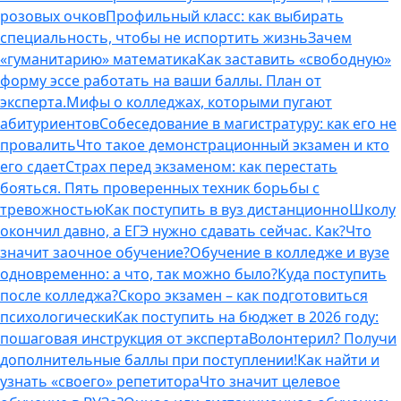
розовых очков
Профильный класс: как выбирать
специальность, чтобы не испортить жизнь
Зачем
«гуманитарию» математика
Как заставить «свободную»
форму эссе работать на ваши баллы. План от
эксперта.
Мифы о колледжах, которыми пугают
абитуриентов
Собеседование в магистратуру: как его не
провалить
Что такое демонстрационный экзамен и кто
его сдает
Страх перед экзаменом: как перестать
бояться. Пять проверенных техник борьбы с
тревожностью
Как поступить в вуз дистанционно
Школу
окончил давно, а ЕГЭ нужно сдавать сейчас. Как?
Что
значит заочное обучение?
Обучение в колледже и вузе
одновременно: а что, так можно было?
Куда поступить
после колледжа?
Скоро экзамен – как подготовиться
психологически
Как поступить на бюджет в 2026 году:
пошаговая инструкция от эксперта
Волонтерил? Получи
дополнительные баллы при поступлении!
Как найти и
узнать «своего» репетитора
Что значит целевое