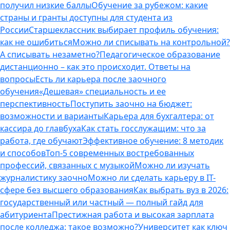
получил низкие баллы
Обучение за рубежом: какие
страны и гранты доступны для студента из
России
Старшеклассник выбирает профиль обучения:
как не ошибиться
Можно ли списывать на контрольной?
А списывать незаметно?
Педагогическое образование
дистанционно – как это происходит. Ответы на
вопросы
Есть ли карьера после заочного
обучения
«Дешевая» специальность и ее
перспективность
Поступить заочно на бюджет:
возможности и варианты
Карьера для бухгалтера: от
кассира до главбуха
Как стать госслужащим: что за
работа, где обучают
Эффективное обучение: 8 методик
и способов
Топ-5 современных востребованных
профессий, связанных с музыкой
Можно ли изучать
журналистику заочно
Можно ли сделать карьеру в IT-
сфере без высшего образования
Как выбрать вуз в 2026:
государственный или частный — полный гайд для
абитуриента
Престижная работа и высокая зарплата
после колледжа: такое возможно?
Университет как ключ