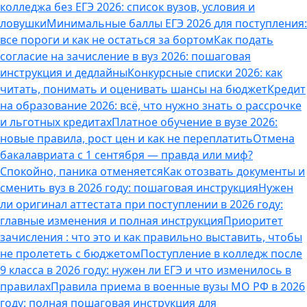
колледжа без ЕГЭ 2026: список вузов, условия и
ловушки
Минимальные баллы ЕГЭ 2026 для поступления:
все пороги и как не остаться за бортом
Как подать
согласие на зачисление в вуз 2026: пошаговая
инструкция и дедлайны
Конкурсные списки 2026: как
читать, понимать и оценивать шансы на бюджет
Кредит
на образование 2026: всё, что нужно знать о рассрочке
и льготных кредитах
Платное обучение в вузе 2026:
новые правила, рост цен и как не переплатить
Отмена
бакалавриата с 1 сентября — правда или миф?
Спокойно, паника отменяется
Как отозвать документы и
сменить вуз в 2026 году: пошаговая инструкция
Нужен
ли оригинал аттестата при поступлении в 2026 году:
главные изменения и полная инструкция
Приоритет
зачисления : что это и как правильно выставить, чтобы
не пролететь с бюджетом
Поступление в колледж после
9 класса в 2026 году: нужен ли ЕГЭ и что изменилось в
правилах
Правила приема в военные вузы МО РФ в 2026
году: полная пошаговая инструкция для