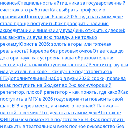
нюансы
Специальность айтишника за государственный
счет: как это работает
Как выбрать профессию
правильно
Проходные баллы 2026: куда на самом деле
стало проще поступить.
Как проверить наличие
аккредитации и лицензии у вуза
День открытых дверей:
как выжать из вуза всю правду, а не только
рекламу
Юрист в 2026: золотые горы или тяжёлая
реальность? Карьера без розовых очков
От детсада до
доктора наук: как устроена наша образовательная
лестница (и на какой ступени застрять)
Репетитор, курсы
или учитель в школе – как лучше подготовиться к
ЕГЭ
Дополнительный набор в вузы 2026: сроки, правила
и как поступить на бюджет во 2‑ю волну
Хороший
репетитор, плохой репетитор – как понять, где какой
Как
поступить в МГУ в 2026 году: варианты повысить свой
шанс
ЕГЭ через месяц, а я ничего не знаю? Паника —
плохой советчик. Что делать на самом деле
Что такое
ФИПИ и чем поможет в подготовке к ЕГЭ
Как поступить
и выжить в театральном вузе: полное руководство без