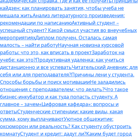
академическая справка. Где и как ее получить
Принципы
кайдзен: как планировать занятия, чтобы учеба не
мешала жить
Анализ литературного произведения:
рекомендации по написанию
Активный студент –
успешный студент? Какой смысл участия во внеучебных
мероприятиях
Диплом получен. Осталась самая
малость – найти работу
Научная новизна курсовой
работы: что это, как вписать в проект
Заработок на
учебе: как это?
Продуктивная удаленка: как учиться
дистанционно и все успевать
Читательский дневник: для
себя или для преподавателя?
Причины лени у студента.
Способы борьбы и поиск мотивации
Не заладились
отношения с преподавателем: что делать?
Что такое
бизнес-инкубатор и как туда попасть студенту. А
главное – зачем
«Цифровая кафедра»: вопросы и
ответы
Студенческие стипендии: какие виды, какая
сумма, кому выплачивают
Уютное общежитие:
оксюморон или реальность? Как студенту обустроить
комнату
Студент и кредит: дадут ли?
Каким будет город