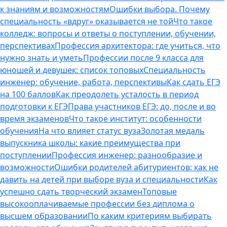
к знаниям и возможностям
Ошибки выбора. Почему
специальность «вдруг» оказывается не той
Что такое
колледж: вопросы и ответы о поступлении, обучении,
перспективах
Профессия архитектора: где учиться, что
нужно знать и уметь
Профессии после 9 класса для
юношей и девушек: список топовых
Специальность
инженер: обучение, работа, перспективы
Как сдать ЕГЭ
на 100 баллов
Как преодолеть усталость в период
подготовки к ЕГЭ
Права участников ЕГЭ: до, после и во
время экзаменов
Что такое институт: особенности
обучения
На что влияет статус вуза
Золотая медаль
выпускника школы: какие преимущества при
поступлении
Профессия инженер: разнообразие и
возможности
Ошибки родителей абитуриентов: как не
давить на детей при выборе вуза и специальности
Как
успешно сдать творческий экзамен
Топовые
высокооплачиваемые профессии без диплома о
высшем образовании
По каким критериям выбирать