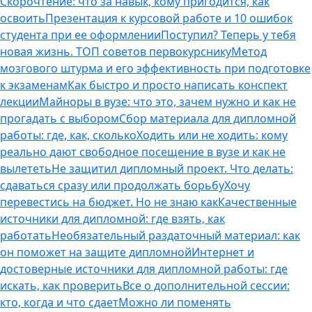
Скорочтение: что за навык, кому пригодится, как
освоить
Презентация к курсовой работе и 10 ошибок
студента при ее оформлении
Поступил? Теперь у тебя
новая жизнь. ТОП советов первокурснику
Метод
мозгового штурма и его эффективность при подготовке
к экзаменам
Как быстро и просто написать конспект
лекции
Майноры в вузе: что это, зачем нужно и как не
прогадать с выбором
Сбор материала для дипломной
работы: где, как, сколько
Ходить или не ходить: кому
реально дают свободное посещение в вузе и как не
вылететь
Не защитил дипломный проект. Что делать:
сдаваться сразу или продолжать борьбу
Хочу
перевестись на бюджет. Но не знаю как
Качественные
источники для дипломной: где взять, как
работать
Необязательный раздаточный материал: как
он поможет на защите дипломной
Интернет и
достоверные источники для дипломной работы: где
искать, как проверить
Все о дополнительной сессии:
кто, когда и что сдает
Можно ли поменять