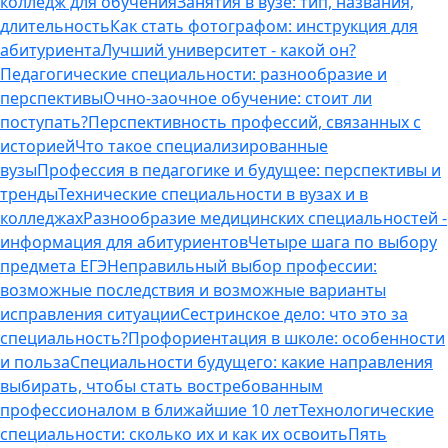
колледж для обучения
Занятия в вузе: тип, названия,
длительность
Как стать фотографом: инструкция для
абитуриента
Лучший университет - какой он?
Педагогические специальности: разнообразие и
перспективы
Очно-заочное обучение: стоит ли
поступать?
Перспективность профессий, связанных с
историей
Что такое специализированные
вузы
Профессия в педагогике и будущее: перспективы и
тренды
Технические специальности в вузах и в
колледжах
Разнообразие медицинских специальностей -
информация для абитуриентов
Четыре шага по выбору
предмета ЕГЭ
Неправильный выбор профессии:
возможные последствия и возможные варианты
исправления ситуации
Сестринское дело: что это за
специальность?
Профориентация в школе: особенности
и польза
Специальности будущего: какие направления
выбирать, чтобы стать востребованным
профессионалом в ближайшие 10 лет
Технологические
специальности: сколько их и как их освоить
Пять