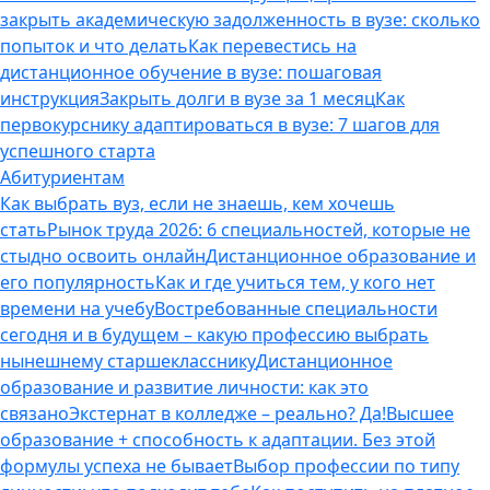
закрыть академическую задолженность в вузе: сколько
попыток и что делать
Как перевестись на
дистанционное обучение в вузе: пошаговая
инструкция
Закрыть долги в вузе за 1 месяц
Как
первокурснику адаптироваться в вузе: 7 шагов для
успешного старта
Абитуриентам
Как выбрать вуз, если не знаешь, кем хочешь
стать
Рынок труда 2026: 6 специальностей, которые не
стыдно освоить онлайн
Дистанционное образование и
его популярность
Как и где учиться тем, у кого нет
времени на учебу
Востребованные специальности
сегодня и в будущем – какую профессию выбрать
нынешнему старшекласснику
Дистанционное
образование и развитие личности: как это
связано
Экстернат в колледже – реально? Да!
Высшее
образование + способность к адаптации. Без этой
формулы успеха не бывает
Выбор профессии по типу