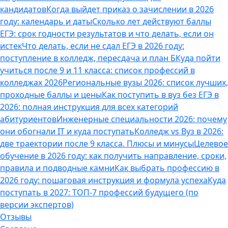
кандидатов
Когда выйдет приказ о зачислении в 2026
году: календарь и даты
Сколько лет действуют баллы
ЕГЭ: срок годности результатов и что делать, если он
истек
Что делать, если не сдал ЕГЭ в 2026 году:
поступление в колледж, пересдача и план Б
Куда пойти
учиться после 9 и 11 класса: список профессий в
колледжах 2026
Региональные вузы 2026: список лучших,
проходные баллы и цены
Как поступить в вуз без ЕГЭ в
2026: полная инструкция для всех категорий
абитуриентов
Инженерные специальности 2026: почему
они обогнали IT и куда поступать
Колледж vs Вуз в 2026:
две траектории после 9 класса. Плюсы и минусы
Целевое
обучение в 2026 году: как получить направление, сроки,
правила и подводные камни
Как выбрать профессию в
2026 году: пошаговая инструкция и формула успеха
Куда
поступать в 2027: ТОП-7 профессий будущего (по
версии экспертов)
Отзывы