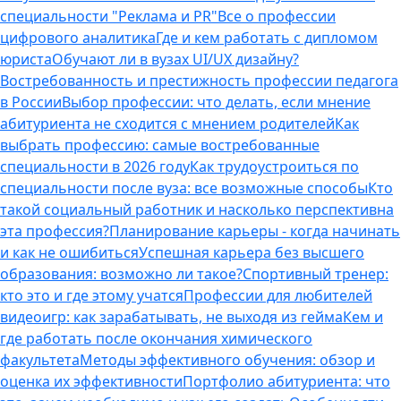
специальности "Реклама и PR"
Все о профессии
цифрового аналитика
Где и кем работать с дипломом
юриста
Обучают ли в вузах UI/UX дизайну?
Востребованность и престижность профессии педагога
в России
Выбор профессии: что делать, если мнение
абитуриента не сходится с мнением родителей
Как
выбрать профессию: самые востребованные
специальности в 2026 году
Как трудоустроиться по
специальности после вуза: все возможные способы
Кто
такой социальный работник и насколько перспективна
эта профессия?
Планирование карьеры - когда начинать
и как не ошибиться
Успешная карьера без высшего
образования: возможно ли такое?
Спортивный тренер:
кто это и где этому учатся
Профессии для любителей
видеоигр: как зарабатывать, не выходя из гейма
Кем и
где работать после окончания химического
факультета
Методы эффективного обучения: обзор и
оценка их эффективности
Портфолио абитуриента: что