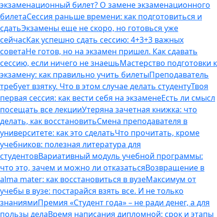
экзаменационный билет? О замене экзаменационного
билета
Сессия раньше времени: как подготовиться и
сдать
Экзамены еще не скоро, но готовься уже
сейчас
Как успешно сдать сессию: 4+3+3 важных
совета
Не готов, но на экзамен пришел. Как сдавать
сессию, если ничего не знаешь
Мастерство подготовки к
экзамену: как правильно учить билеты
Преподаватель
требует взятку. Что в этом случае делать студенту
Твоя
первая сессия: как вести себя на экзамене
Есть ли смысл
посещать все лекции
Утеряна зачетная книжка: что
делать, как восстановить
Смена преподавателя в
университете: как это сделать
Что прочитать, кроме
учебников: полезная литература для
студентов
Вариативный модуль учебной программы:
что это, зачем и можно ли отказаться
Возвращение в
alma mater: как восстановиться в вузе
Максимум от
учебы в вузе: постарайся взять все. И не только
знаниями
Премия «Студент года» – не ради денег, а для
пользы дела
Время написания дипломной: срок и этапы