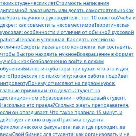
твоих студенческих лет
Стоимость написания
дипломной: заказывать или делать самостоятельно
Как
выбрать научного руководителя: топ-10 советов
Учеба и
декрет: как совместить несовместимое
Теоретическая
курсовая: особенности и отличия от обычной курсовой
работы
Первая и успешная! Как сдать сессию на
отлично
Секреты идеального конспекта: как составить,
чтобы быстро находить нужное
Возвращение в формат
«учеба»: как безболезненно войти в режим
обучения
Бизнес-инкубаторы при вузах: что это и для
кого
Профессия по психотипу: какая работа подойдет
интроверту
Почему отчисляют на первом курсе:
главные причины и что делать
Студент на
дистанционном образовании – образцовый студент.
Насколько это правда?
Сколько ждать преподавателя,
если он опаздывает. Что такое правило 15 минут, и
действует ли оно в вузах
Практика студента
филологического факультета: как и где проходит, ее
виды
Свой бизнес для студента: как организовать и не