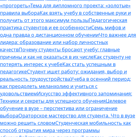
«прогореть»
Тема для дипломного проекта: «золотые»
правила выбора
Как взять учебу в собственные руки и
получить от этого максимум пользы
Педагогическая
практика студентов и ее особенности
Семь мифов и
одна правда о дистанционном обучении
Что важнее для
лидера: образование или набор личностных
качеств
Почему студенты бросают учебу: главные
причины и как не оказаться в их числе
Как студенту не
потерять интерес к учебе
Как стать успешным в
педагогике
Студент ищет работу: ожидания, выбор и
реальность трудоустройства
Учеба в осенний период:
как преодолеть меланхолию и учиться с
удовольствием
Искусство эффективного запоминания:
Техники и секреты для успешного обучения
Целевое
обучение в вузе – перспектива или ограничение
выбора
Ораторское мастерство для студента. Что в вузе
можно решить словом
Студенческая мобильность как
способ открытия мира через программы