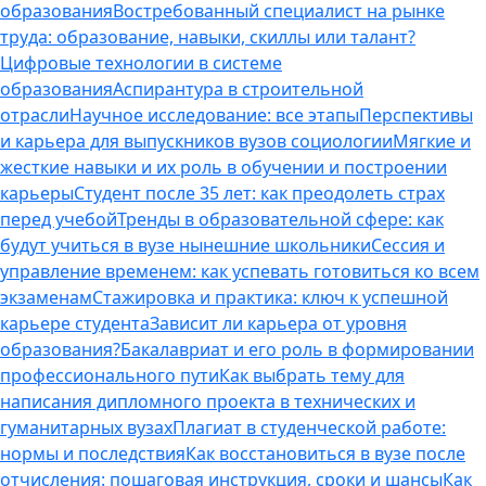
образования
Востребованный специалист на рынке
труда: образование, навыки, скиллы или талант?
Цифровые технологии в системе
образования
Аспирантура в строительной
отрасли
Научное исследование: все этапы
Перспективы
и карьера для выпускников вузов социологии
Мягкие и
жесткие навыки и их роль в обучении и построении
карьеры
Студент после 35 лет: как преодолеть страх
перед учебой
Тренды в образовательной сфере: как
будут учиться в вузе нынешние школьники
Сессия и
управление временем: как успевать готовиться ко всем
экзаменам
Стажировка и практика: ключ к успешной
карьере студента
Зависит ли карьера от уровня
образования?
Бакалавриат и его роль в формировании
профессионального пути
Как выбрать тему для
написания дипломного проекта в технических и
гуманитарных вузах
Плагиат в студенческой работе:
нормы и последствия
Как восстановиться в вузе после
отчисления: пошаговая инструкция, сроки и шансы
Как