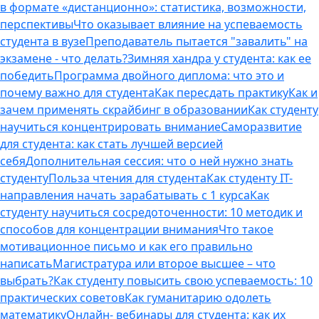
в формате «дистанционно»: статистика, возможности,
перспективы
Что оказывает влияние на успеваемость
студента в вузе
Преподаватель пытается "завалить" на
экзамене - что делать?
Зимняя хандра у студента: как ее
победить
Программа двойного диплома: что это и
почему важно для студента
Как пересдать практику
Как и
зачем применять скрайбинг в образовании
Как студенту
научиться концентрировать внимание
Саморазвитие
для студента: как стать лучшей версией
себя
Дополнительная сессия: что о ней нужно знать
студенту
Польза чтения для студента
Как студенту IT-
направления начать зарабатывать с 1 курса
Как
студенту научиться сосредоточенности: 10 методик и
способов для концентрации внимания
Что такое
мотивационное письмо и как его правильно
написать
Магистратура или второе высшее – что
выбрать?
Как студенту повысить свою успеваемость: 10
практических советов
Как гуманитарию одолеть
математику
Онлайн- вебинары для студента: как их