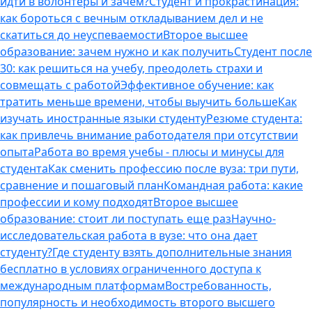
идти в волонтеры и зачем?
Студент и прокрастинация:
как бороться с вечным откладыванием дел и не
скатиться до неуспеваемости
Второе высшее
образование: зачем нужно и как получить
Студент после
30: как решиться на учебу, преодолеть страхи и
совмещать с работой
Эффективное обучение: как
тратить меньше времени, чтобы выучить больше
Как
изучать иностранные языки студенту
Резюме студента:
как привлечь внимание работодателя при отсутствии
опыта
Работа во время учебы - плюсы и минусы для
студента
Как сменить профессию после вуза: три пути,
сравнение и пошаговый план
Командная работа: какие
профессии и кому подходят
Второе высшее
образование: стоит ли поступать еще раз
Научно-
исследовательская работа в вузе: что она дает
студенту?
Где студенту взять дополнительные знания
бесплатно в условиях ограниченного доступа к
международным платформам
Востребованность,
популярность и необходимость второго высшего