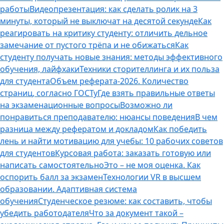
работы
Видеопрезентация: как сделать ролик на 3
минуты, который не выключат на десятой секунде
Как
реагировать на критику студенту: отличить дельное
замечание от пустого трёпа и не обижаться
Как
студенту получать новые знания: методы эффективного
обучения, лайфхаки
Техники сторителлинга и их польза
для студента
Объем реферата-2026. Количество
страниц, согласно ГОСТу
Где взять правильные ответы
на экзаменационные вопросы
Возможно ли
понравиться преподавателю: нюансы поведения
В чем
разница между рефератом и докладом
Как победить
лень и найти мотивацию для учебы: 10 рабочих советов
для студентов
Курсовая работа: заказать готовую или
написать самостоятельно
Это – не моя оценка. Как
оспорить балл за экзамен
Технологии VR в высшем
образовании. Адаптивная система
обучения
Студенческое резюме: как составить, чтобы
убедить работодателя
Что за документ такой –