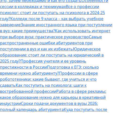
это, зачем необходимо и как его создать
Особенности
сессии в колледжах и техникумах
Все о профессии
психолог: стоит ли поступать на психолога в 2024-25
году?
Колледж после 9 класса – как выбрать учебное
заведение
Знание иностранного языка при поступлении
в вуз: какие преимущества?
Как использовать интернет
при выборе вуза: практическое руководство
Самые
распространенные ошибки абитуриентов при
поступлении в вуз и как их избежать
Юридическое
образование: стоит ли поступать на юридический в
2025 году?
Профессия учителя и ее уровень
престижности в России
Подготовка к ЕГЭ: сколько
времени нужно абитуриенту?
Профессии в сфере
робототехники: какие бывают, где учиться и что
сдавать
Как поступить на психолога: шаги к
востребованной профессии
Работа в сфере рекламы:
какое образование нужно для карьеры в креативной
индустрии
Сроки подачи документов в вузы 2026:
полный календарь абитуриента
Куда поступить после