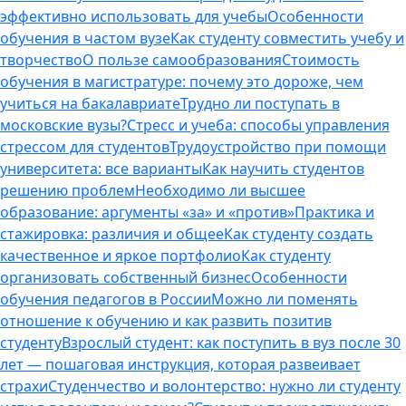
эффективно использовать для учебы
Особенности
обучения в частом вузе
Как студенту совместить учебу и
творчество
О пользе самообразования
Стоимость
обучения в магистратуре: почему это дороже, чем
учиться на бакалавриате
Трудно ли поступать в
московские вузы?
Стресс и учеба: способы управления
стрессом для студентов
Трудоустройство при помощи
университета: все варианты
Как научить студентов
решению проблем
Необходимо ли высшее
образование: аргументы «за» и «против»
Практика и
стажировка: различия и общее
Как студенту создать
качественное и яркое портфолио
Как студенту
организовать собственный бизнес
Особенности
обучения педагогов в России
Можно ли поменять
отношение к обучению и как развить позитив
студенту
Взрослый студент: как поступить в вуз после 30
лет — пошаговая инструкция, которая развеивает
страхи
Студенчество и волонтерство: нужно ли cтуденту