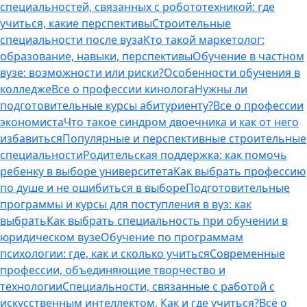
специальностей, связанных с робототехникой: где
учиться, какие перспективы
Строительные
специальности после вуза
Кто такой маркетолог:
образование, навыки, перспективы
Обучение в частном
вузе: возможности или риски?
Особенности обучения в
колледже
Все о профессии кинолога
Нужны ли
подготовительные курсы абитуриенту?
Все о профессии
экономиста
Что такое синдром двоечника и как от него
избавиться
Популярные и перспективные строительные
специальности
Родительская поддержка: как помочь
ребенку в выборе университета
Как выбрать профессию
по душе и не ошибиться в выборе
Подготовительные
программы и курсы для поступления в вуз: как
выбрать
Как выбрать специальность при обучении в
юридическом вузе
Обучение по программам
психологии: где, как и сколько учиться
Современные
профессии, объединяющие творчество и
технологии
Специальности, связанные с работой с
искусственным интеллектом. Как и где учиться?
Всё о