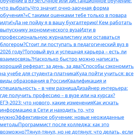
обучение в ВУЗе?
Очное или дистанционное обучение:
что выбрать
Что значит очно-заочная форма
обучения?
«С такими оценками тебе только в повара
идти!»
Да не пойду я в вашу бухгалтерию! Кем работать
выпускнику экономического вуза
Идти в
профессиональную журналистику или оставаться
блогером?
Стоит ли поступать в педагогический вуз в
2026 году?
Топовый вуз и успешная карьера – есть ли
взаимосвязь?
Насколько быстро можно написать
хороший реферат: за день, за два?
Способы сэкономить
на учебе для студента-платника
Куда пойти учиться: все
виды образования в России
Квалификация и
специальность – в чем разница
Дизайнер интерьера:
где получить профессию – в вузе или на курсах?
ЕГЭ-2023: что нового, какие изменения
Как искать
информацию в Сети и находить то, что
нужно
Эффективное обучение: новые неожиданные
методы
Программист после колледжа: как это
возможно?
Тянул-тянул, но не дотянул: что делать, если