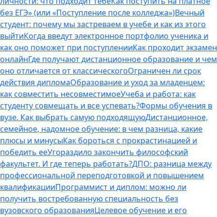
личности: что подходит тебе
Как поступить на платное
без ЕГЭ» (или «Поступление после колледжа»)
Вечный
студент: почему мы застреваем в учебе и как из этого
выйти
Когда введут электронное портфолио ученика и
как оно поможет при поступлении
Как проходит экзамен
онлайн
Где получают дистанционное образование и чем
оно отличается от классического
Ограничен ли срок
действия диплома
Образование и уход за младенцем:
как совместить несовместимое
Учеба и работа: как
студенту совмещать и все успевать?
Формы обучения в
вузе. Как выбрать самую подходящую
Дистанционное,
семейное, надомное обучение: в чем разница, какие
плюсы и минусы
Как бороться с прокрастинацией и
победить ее
Угораздило закончить философский
факультет. И где теперь работать?
ДПО: разница между
профессиональной переподготовкой и повышением
квалификации
Программист и диплом: можно ли
получить востребованную специальность без
вузовского образования
Целевое обучение и его