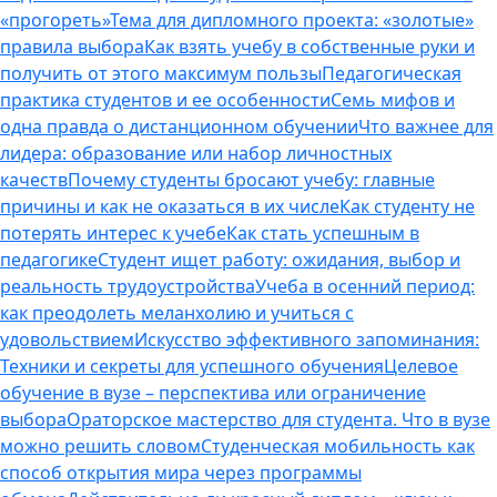
«прогореть»
Тема для дипломного проекта: «золотые»
правила выбора
Как взять учебу в собственные руки и
получить от этого максимум пользы
Педагогическая
практика студентов и ее особенности
Семь мифов и
одна правда о дистанционном обучении
Что важнее для
лидера: образование или набор личностных
качеств
Почему студенты бросают учебу: главные
причины и как не оказаться в их числе
Как студенту не
потерять интерес к учебе
Как стать успешным в
педагогике
Студент ищет работу: ожидания, выбор и
реальность трудоустройства
Учеба в осенний период:
как преодолеть меланхолию и учиться с
удовольствием
Искусство эффективного запоминания:
Техники и секреты для успешного обучения
Целевое
обучение в вузе – перспектива или ограничение
выбора
Ораторское мастерство для студента. Что в вузе
можно решить словом
Студенческая мобильность как
способ открытия мира через программы