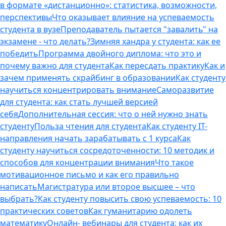
в формате «дистанционно»: статистика, возможности,
перспективы
Что оказывает влияние на успеваемость
студента в вузе
Преподаватель пытается "завалить" на
экзамене - что делать?
Зимняя хандра у студента: как ее
победить
Программа двойного диплома: что это и
почему важно для студента
Как пересдать практику
Как и
зачем применять скрайбинг в образовании
Как студенту
научиться концентрировать внимание
Саморазвитие
для студента: как стать лучшей версией
себя
Дополнительная сессия: что о ней нужно знать
студенту
Польза чтения для студента
Как студенту IT-
направления начать зарабатывать с 1 курса
Как
студенту научиться сосредоточенности: 10 методик и
способов для концентрации внимания
Что такое
мотивационное письмо и как его правильно
написать
Магистратура или второе высшее – что
выбрать?
Как студенту повысить свою успеваемость: 10
практических советов
Как гуманитарию одолеть
математику
Онлайн- вебинары для студента: как их