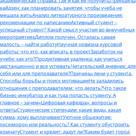
академическая справка. Где и как ее получить
Принципы
кайдзен: как планировать занятия, чтобы учеба не
мешала жить
Анализ литературного произведения:
рекомендации по написанию
Активный студент –
успешный студент? Какой смысл участия во внеучебных
мероприятиях
Диплом получен. Осталась самая
малость – найти работу
Научная новизна курсовой
работы: что это, как вписать в проект
Заработок на
учебе: как это?
Продуктивная удаленка: как учиться
дистанционно и все успевать
Читательский дневник: для
себя или для преподавателя?
Причины лени у студента.
Способы борьбы и поиск мотивации
Не заладились
отношения с преподавателем: что делать?
Что такое
бизнес-инкубатор и как туда попасть студенту. А
главное – зачем
«Цифровая кафедра»: вопросы и
ответы
Студенческие стипендии: какие виды, какая
сумма, кому выплачивают
Уютное общежитие:
оксюморон или реальность? Как студенту обустроить
комнату
Студент и кредит: дадут ли?
Каким будет город