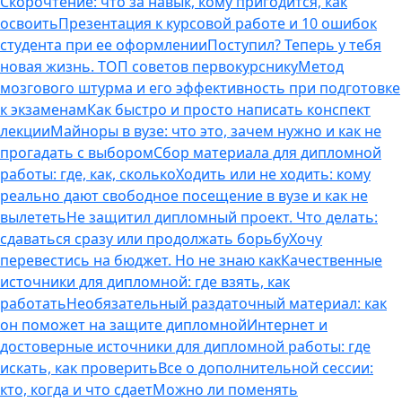
Скорочтение: что за навык, кому пригодится, как
освоить
Презентация к курсовой работе и 10 ошибок
студента при ее оформлении
Поступил? Теперь у тебя
новая жизнь. ТОП советов первокурснику
Метод
мозгового штурма и его эффективность при подготовке
к экзаменам
Как быстро и просто написать конспект
лекции
Майноры в вузе: что это, зачем нужно и как не
прогадать с выбором
Сбор материала для дипломной
работы: где, как, сколько
Ходить или не ходить: кому
реально дают свободное посещение в вузе и как не
вылететь
Не защитил дипломный проект. Что делать:
сдаваться сразу или продолжать борьбу
Хочу
перевестись на бюджет. Но не знаю как
Качественные
источники для дипломной: где взять, как
работать
Необязательный раздаточный материал: как
он поможет на защите дипломной
Интернет и
достоверные источники для дипломной работы: где
искать, как проверить
Все о дополнительной сессии:
кто, когда и что сдает
Можно ли поменять