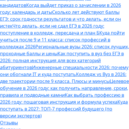
кандидатов
Когда выйдет приказ о зачислении в 2026
году: календарь и даты
Сколько лет действуют баллы
ЕГЭ: срок годности результатов и что делать, если он
истек
Что делать, если не сдал ЕГЭ в 2026 году:
поступление в колледж, пересдача и план Б
Куда пойти
учиться после 9 и 11 класса: список профессий в
колледжах 2026
Региональные вузы 2026: список лучших,
проходные баллы и цены
Как поступить в вуз без ЕГЭ в
2026: полная инструкция для всех категорий
абитуриентов
Инженерные специальности 2026: почему
они обогнали IT и куда поступать
Колледж vs Вуз в 2026:
две траектории после 9 класса. Плюсы и минусы
Целевое
обучение в 2026 году: как получить направление, сроки,
правила и подводные камни
Как выбрать профессию в
2026 году: пошаговая инструкция и формула успеха
Куда
поступать в 2027: ТОП-7 профессий будущего (по
версии экспертов)
Отзывы