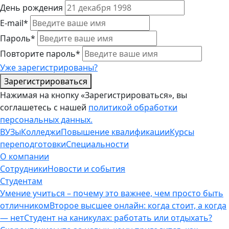
День рождения
E-mail*
Пароль*
Повторите пароль*
Уже зарегистрированы?
Зарегистрироваться
Нажимая на кнопку «Зарегистрироваться», вы
соглашетесь с нашей
политикой обработки
персональных данных.
ВУЗы
Колледжи
Повышение квалификации
Курсы
переподготовки
Специальности
О компании
Сотрудники
Новости и события
Студентам
Умение учиться – почему это важнее, чем просто быть
отличником
Второе высшее онлайн: когда стоит, а когда
— нет
Студент на каникулах: работать или отдыхать?