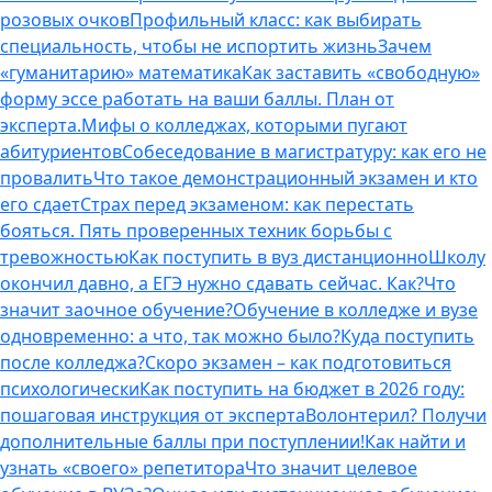
розовых очков
Профильный класс: как выбирать
специальность, чтобы не испортить жизнь
Зачем
«гуманитарию» математика
Как заставить «свободную»
форму эссе работать на ваши баллы. План от
эксперта.
Мифы о колледжах, которыми пугают
абитуриентов
Собеседование в магистратуру: как его не
провалить
Что такое демонстрационный экзамен и кто
его сдает
Страх перед экзаменом: как перестать
бояться. Пять проверенных техник борьбы с
тревожностью
Как поступить в вуз дистанционно
Школу
окончил давно, а ЕГЭ нужно сдавать сейчас. Как?
Что
значит заочное обучение?
Обучение в колледже и вузе
одновременно: а что, так можно было?
Куда поступить
после колледжа?
Скоро экзамен – как подготовиться
психологически
Как поступить на бюджет в 2026 году:
пошаговая инструкция от эксперта
Волонтерил? Получи
дополнительные баллы при поступлении!
Как найти и
узнать «своего» репетитора
Что значит целевое