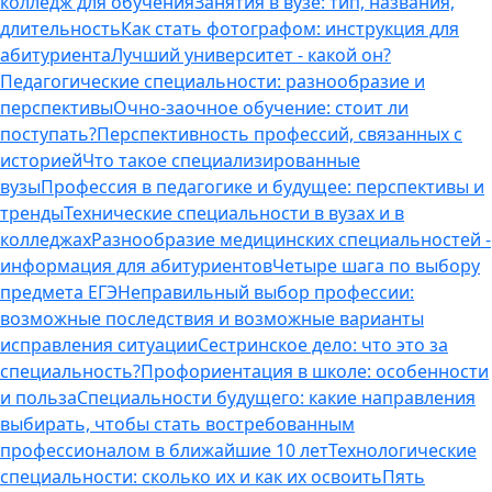
колледж для обучения
Занятия в вузе: тип, названия,
длительность
Как стать фотографом: инструкция для
абитуриента
Лучший университет - какой он?
Педагогические специальности: разнообразие и
перспективы
Очно-заочное обучение: стоит ли
поступать?
Перспективность профессий, связанных с
историей
Что такое специализированные
вузы
Профессия в педагогике и будущее: перспективы и
тренды
Технические специальности в вузах и в
колледжах
Разнообразие медицинских специальностей -
информация для абитуриентов
Четыре шага по выбору
предмета ЕГЭ
Неправильный выбор профессии:
возможные последствия и возможные варианты
исправления ситуации
Сестринское дело: что это за
специальность?
Профориентация в школе: особенности
и польза
Специальности будущего: какие направления
выбирать, чтобы стать востребованным
профессионалом в ближайшие 10 лет
Технологические
специальности: сколько их и как их освоить
Пять