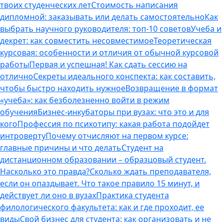
твоих студенческих лет
Стоимость написания
дипломной: заказывать или делать самостоятельно
Как
выбрать научного руководителя: топ-10 советов
Учеба и
декрет: как совместить несовместимое
Теоретическая
курсовая: особенности и отличия от обычной курсовой
работы
Первая и успешная! Как сдать сессию на
отлично
Секреты идеального конспекта: как составить,
чтобы быстро находить нужное
Возвращение в формат
«учеба»: как безболезненно войти в режим
обучения
Бизнес-инкубаторы при вузах: что это и для
кого
Профессия по психотипу: какая работа подойдет
интроверту
Почему отчисляют на первом курсе:
главные причины и что делать
Студент на
дистанционном образовании – образцовый студент.
Насколько это правда?
Сколько ждать преподавателя,
если он опаздывает. Что такое правило 15 минут, и
действует ли оно в вузах
Практика студента
филологического факультета: как и где проходит, ее
виды
Свой бизнес для студента: как организовать и не