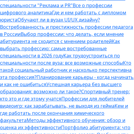
специальности "Реклама и PR"
Все о профессии
цифрового аналитика
Где и кем работать с дипломом
юриста
Обучают ли в вузах UI/UX дизайну?
Востребованность и престижность профессии педагога
в России
Выбор профессии: что делать, если мнение
абитуриента не сходится с мнением родителей
Как
выбрать профессию: самые востребованные
специальности в 2026 году
Как трудоустроиться по
специальности после вуза: все возможные способы
Кто
такой социальный работник и насколько перспективна
эта профессия?
Планирование карьеры - когда начинать
и как не ошибиться
Успешная карьера без высшего
образования: возможно ли такое?
Спортивный тренер:
кто это и где этому учатся
Профессии для любителей
видеоигр: как зарабатывать, не выходя из гейма
Кем и
где работать после окончания химического
факультета
Методы эффективного обучения: обзор и
оценка их эффективности
Портфолио абитуриента: что