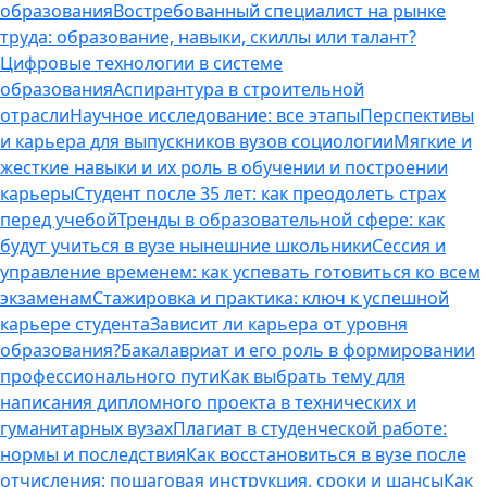
образования
Востребованный специалист на рынке
труда: образование, навыки, скиллы или талант?
Цифровые технологии в системе
образования
Аспирантура в строительной
отрасли
Научное исследование: все этапы
Перспективы
и карьера для выпускников вузов социологии
Мягкие и
жесткие навыки и их роль в обучении и построении
карьеры
Студент после 35 лет: как преодолеть страх
перед учебой
Тренды в образовательной сфере: как
будут учиться в вузе нынешние школьники
Сессия и
управление временем: как успевать готовиться ко всем
экзаменам
Стажировка и практика: ключ к успешной
карьере студента
Зависит ли карьера от уровня
образования?
Бакалавриат и его роль в формировании
профессионального пути
Как выбрать тему для
написания дипломного проекта в технических и
гуманитарных вузах
Плагиат в студенческой работе:
нормы и последствия
Как восстановиться в вузе после
отчисления: пошаговая инструкция, сроки и шансы
Как