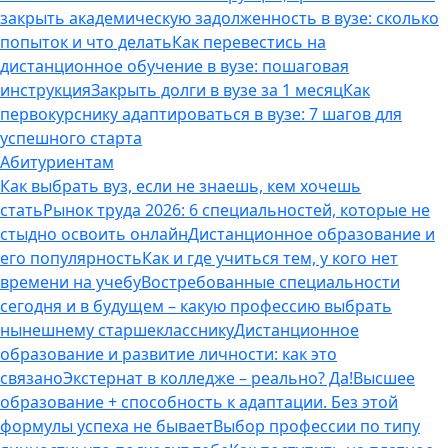
закрыть академическую задолженность в вузе: сколько
попыток и что делать
Как перевестись на
дистанционное обучение в вузе: пошаговая
инструкция
Закрыть долги в вузе за 1 месяц
Как
первокурснику адаптироваться в вузе: 7 шагов для
успешного старта
Абитуриентам
Как выбрать вуз, если не знаешь, кем хочешь
стать
Рынок труда 2026: 6 специальностей, которые не
стыдно освоить онлайн
Дистанционное образование и
его популярность
Как и где учиться тем, у кого нет
времени на учебу
Востребованные специальности
сегодня и в будущем – какую профессию выбрать
нынешнему старшекласснику
Дистанционное
образование и развитие личности: как это
связано
Экстернат в колледже – реально? Да!
Высшее
образование + способность к адаптации. Без этой
формулы успеха не бывает
Выбор профессии по типу