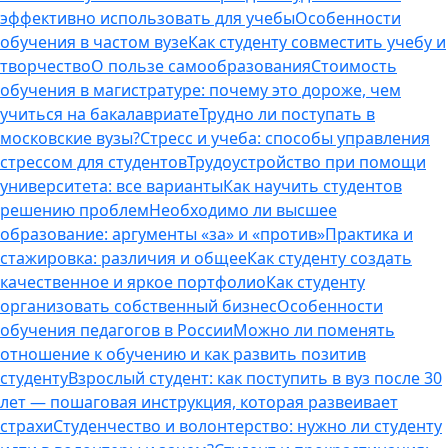
эффективно использовать для учебы
Особенности
обучения в частом вузе
Как студенту совместить учебу и
творчество
О пользе самообразования
Стоимость
обучения в магистратуре: почему это дороже, чем
учиться на бакалавриате
Трудно ли поступать в
московские вузы?
Стресс и учеба: способы управления
стрессом для студентов
Трудоустройство при помощи
университета: все варианты
Как научить студентов
решению проблем
Необходимо ли высшее
образование: аргументы «за» и «против»
Практика и
стажировка: различия и общее
Как студенту создать
качественное и яркое портфолио
Как студенту
организовать собственный бизнес
Особенности
обучения педагогов в России
Можно ли поменять
отношение к обучению и как развить позитив
студенту
Взрослый студент: как поступить в вуз после 30
лет — пошаговая инструкция, которая развеивает
страхи
Студенчество и волонтерство: нужно ли cтуденту