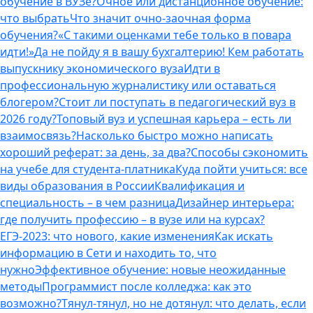
обучение в ВУЗе?
Очное или дистанционное обучение:
что выбрать
Что значит очно-заочная форма
обучения?
«С такими оценками тебе только в повара
идти!»
Да не пойду я в вашу бухгалтерию! Кем работать
выпускнику экономического вуза
Идти в
профессиональную журналистику или оставаться
блогером?
Стоит ли поступать в педагогический вуз в
2026 году?
Топовый вуз и успешная карьера – есть ли
взаимосвязь?
Насколько быстро можно написать
хороший реферат: за день, за два?
Способы сэкономить
на учебе для студента-платника
Куда пойти учиться: все
виды образования в России
Квалификация и
специальность – в чем разница
Дизайнер интерьера:
где получить профессию – в вузе или на курсах?
ЕГЭ-2023: что нового, какие изменения
Как искать
информацию в Сети и находить то, что
нужно
Эффективное обучение: новые неожиданные
методы
Программист после колледжа: как это
возможно?
Тянул-тянул, но не дотянул: что делать, если