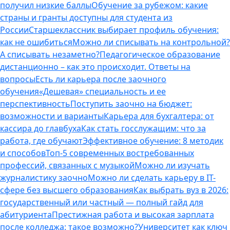
получил низкие баллы
Обучение за рубежом: какие
страны и гранты доступны для студента из
России
Старшеклассник выбирает профиль обучения:
как не ошибиться
Можно ли списывать на контрольной?
А списывать незаметно?
Педагогическое образование
дистанционно – как это происходит. Ответы на
вопросы
Есть ли карьера после заочного
обучения
«Дешевая» специальность и ее
перспективность
Поступить заочно на бюджет:
возможности и варианты
Карьера для бухгалтера: от
кассира до главбуха
Как стать госслужащим: что за
работа, где обучают
Эффективное обучение: 8 методик
и способов
Топ-5 современных востребованных
профессий, связанных с музыкой
Можно ли изучать
журналистику заочно
Можно ли сделать карьеру в IT-
сфере без высшего образования
Как выбрать вуз в 2026:
государственный или частный — полный гайд для
абитуриента
Престижная работа и высокая зарплата
после колледжа: такое возможно?
Университет как ключ