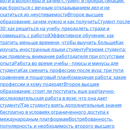
идти в волонтеры и зачем?
Студент и прокрастинация:
как бороться с вечным откладыванием дел и не
скатиться до неуспеваемости
Второе высшее
образование: зачем нужно и как получить
Студент после
30: как решиться на учебу, преодолеть страхи и
совмещать с работой
Эффективное обучение: как
тратить меньше времени, чтобы выучить больше
Как
изучать иностранные языки студенту
Резюме студента:
как привлечь внимание работодателя при отсутствии
опыта
Работа во время учебы - плюсы и минусы для
студента
Как сменить профессию после вуза: три пути,
сравнение и пошаговый план
Командная работа: какие
профессии и кому подходят
Второе высшее
образование: стоит ли поступать еще раз
Научно-
исследовательская работа в вузе: что она дает
студенту?
Где студенту взять дополнительные знания
бесплатно в условиях ограниченного доступа к
международным платформам
Востребованность,
популярность и необходимость второго высшего