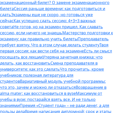
экзаменационный билет? О замене экзаменационного
билета
Сессия раньше времени: как подготовиться и
сдать
Экзамены еще не скоро, но готовься уже
сейчас
Как успешно сдать сессию: 4+3+3 важных
совета
Не готов, но на экзамен пришел. Как сдавать
сессию, если ничего не знаешь
Мастерство подготовки к
экзамену: как правильно учить билеты
Преподаватель
требует взятку. Что в этом случае делать студенту
Твоя
первая сессия: как вести себя на экзамене
Есть ли смысл
посещать все лекции
Утеряна зачетная книжка: что
делать, как восстановить
Смена преподавателя в
университете: как это сделать
Что прочитать, кроме
учебников: полезная литература для
студентов
Вариативный модуль учебной программы:
что это, зачем и можно ли отказаться
Возвращение в
alma mater: как восстановиться в вузе
Максимум от
учебы в вузе: постарайся взять все. И не только
знаниями
Премия «Студент года» – не ради денег, а для
пользы дела
Время написания дипломной: срок и этапы