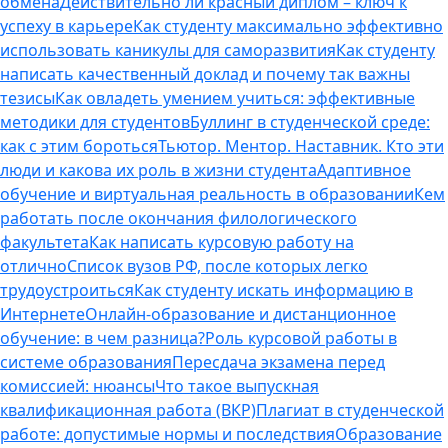
обмена
Действительно ли красный диплом – ключ к
успеху в карьере
Как студенту максимально эффективно
использовать каникулы для саморазвития
Как студенту
написать качественный доклад и почему так важны
тезисы
Как овладеть умением учиться: эффективные
методики для студентов
Буллинг в студенческой среде:
как с этим бороться
Тьютор. Ментор. Наставник. Кто эти
люди и какова их роль в жизни студента
Адаптивное
обучение и виртуальная реальность в образовании
Кем
работать после окончания филологического
факультета
Как написать курсовую работу на
отлично
Список вузов РФ, после которых легко
трудоустроиться
Как студенту искать информацию в
Интернете
Онлайн-образование и дистанционное
обучение: в чем разница?
Роль курсовой работы в
системе образования
Пересдача экзамена перед
комиссией: нюансы
Что такое выпускная
квалификационная работа (ВКР)
Плагиат в студенческой
работе: допустимые нормы и последствия
Образование