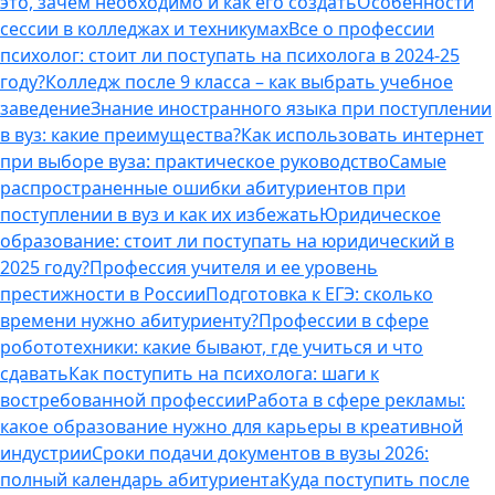
это, зачем необходимо и как его создать
Особенности
сессии в колледжах и техникумах
Все о профессии
психолог: стоит ли поступать на психолога в 2024-25
году?
Колледж после 9 класса – как выбрать учебное
заведение
Знание иностранного языка при поступлении
в вуз: какие преимущества?
Как использовать интернет
при выборе вуза: практическое руководство
Самые
распространенные ошибки абитуриентов при
поступлении в вуз и как их избежать
Юридическое
образование: стоит ли поступать на юридический в
2025 году?
Профессия учителя и ее уровень
престижности в России
Подготовка к ЕГЭ: сколько
времени нужно абитуриенту?
Профессии в сфере
робототехники: какие бывают, где учиться и что
сдавать
Как поступить на психолога: шаги к
востребованной профессии
Работа в сфере рекламы:
какое образование нужно для карьеры в креативной
индустрии
Сроки подачи документов в вузы 2026:
полный календарь абитуриента
Куда поступить после