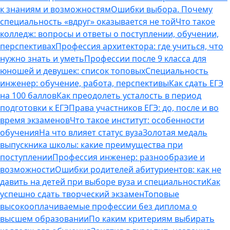
к знаниям и возможностям
Ошибки выбора. Почему
специальность «вдруг» оказывается не той
Что такое
колледж: вопросы и ответы о поступлении, обучении,
перспективах
Профессия архитектора: где учиться, что
нужно знать и уметь
Профессии после 9 класса для
юношей и девушек: список топовых
Специальность
инженер: обучение, работа, перспективы
Как сдать ЕГЭ
на 100 баллов
Как преодолеть усталость в период
подготовки к ЕГЭ
Права участников ЕГЭ: до, после и во
время экзаменов
Что такое институт: особенности
обучения
На что влияет статус вуза
Золотая медаль
выпускника школы: какие преимущества при
поступлении
Профессия инженер: разнообразие и
возможности
Ошибки родителей абитуриентов: как не
давить на детей при выборе вуза и специальности
Как
успешно сдать творческий экзамен
Топовые
высокооплачиваемые профессии без диплома о
высшем образовании
По каким критериям выбирать