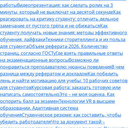
работы
Видеопрезентация: как сделать ролик на 3
минуты, который не выключат на десятой секунде
Как
реагировать на критику студенту: отличить дельное
замечание от пустого трёпа и не обижаться
Как
студенту получать новые знания: методы эффективного
обучения, лайфхаки
Техники сторителлинга и их польза
для студента
Объем реферата-2026. Количество
страниц, согласно ГОСТу
Где взять правильные ответы
на экзаменационные вопросы
Возможно ли
понравиться преподавателю: нюансы поведения
В чем
разница между рефератом и докладом
Как победить
лень и найти мотивацию для учебы: 10 рабочих советов
для студентов
Курсовая работа: заказать готовую или
написать самостоятельно
Это – не моя оценка. Как
оспорить балл за экзамен
Технологии VR в высшем
образовании. Адаптивная система
обучения
Студенческое резюме: как составить, чтобы
убедить работодателя
Что за документ такой –