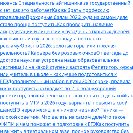
нюансы
Специальность айтишника за государственный
счет: как это работает
Как выбрать профессию
правильно
Проходные баллы 2026: куда на самом деле
стало проще поступить.
Как проверить наличие
аккредитации и лицензии у вуза
День открытых дверей:
как выжать из вуза всю правду, а не только
рекламу
Юрист в 2026: золотые горы или тяжёлая
реальность? Карьера без розовых очков
От детсада до
доктора наук: как устроена наша образовательная
лестница (и на какой ступени застрять)
Репетитор, курсы
или учитель в школе – как лучше подготовиться к
ЕГЭ
Дополнительный набор в вузы 2026: сроки, правила
и как поступить на бюджет во 2‑ю волну
Хороший
репетитор, плохой репетитор – как понять, где какой
Как
поступить в МГУ в 2026 году: варианты повысить свой
шанс
ЕГЭ через месяц, а я ничего не знаю? Паника —
плохой советчик. Что делать на самом деле
Что такое
ФИПИ и чем поможет в подготовке к ЕГЭ
Как поступить
и выжить в театральном вузе: полное руководство без