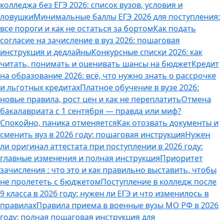
колледжа без ЕГЭ 2026: список вузов, условия и
ловушки
Минимальные баллы ЕГЭ 2026 для поступления:
все пороги и как не остаться за бортом
Как подать
согласие на зачисление в вуз 2026: пошаговая
инструкция и дедлайны
Конкурсные списки 2026: как
читать, понимать и оценивать шансы на бюджет
Кредит
на образование 2026: всё, что нужно знать о рассрочке
и льготных кредитах
Платное обучение в вузе 2026:
новые правила, рост цен и как не переплатить
Отмена
бакалавриата с 1 сентября — правда или миф?
Спокойно, паника отменяется
Как отозвать документы и
сменить вуз в 2026 году: пошаговая инструкция
Нужен
ли оригинал аттестата при поступлении в 2026 году:
главные изменения и полная инструкция
Приоритет
зачисления : что это и как правильно выставить, чтобы
не пролететь с бюджетом
Поступление в колледж после
9 класса в 2026 году: нужен ли ЕГЭ и что изменилось в
правилах
Правила приема в военные вузы МО РФ в 2026
году: полная пошаговая инструкция для