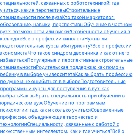
специальностей, связанных с робототехникой: где
учиться, какие перспективы
Строительные
специальности после вуза
Кто такой маркетолог:
образование, навыки, перспективы
Обучение в частном
вузе: возможности или риски?
Особенности обучения в
колледже
Все о профессии кинолога
Нужны ли
подготовительные курсы абитуриенту?
Все о профессии
экономиста
Что такое синдром двоечника и как от него
избавиться
Популярные и перспективные строительные
специальности
Родительская поддержка: как помочь
ребенку в выборе университета
Как выбрать профессию
по душе и не ошибиться в выборе
Подготовительные
программы и курсы для поступления в вуз: как
выбрать
Как выбрать специальность при обучении в
юридическом вузе
Обучение по программам
психологии: где, как и сколько учиться
Современные
профессии, объединяющие творчество и
технологии
Специальности, связанные с работой с
искусственным интеллектом. Как и где учиться?
Всё о