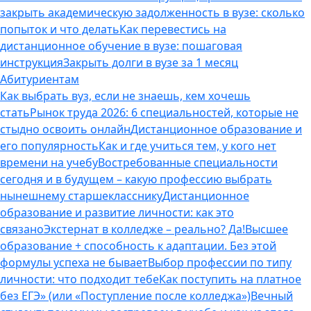
закрыть академическую задолженность в вузе: сколько
попыток и что делать
Как перевестись на
дистанционное обучение в вузе: пошаговая
инструкция
Закрыть долги в вузе за 1 месяц
Абитуриентам
Как выбрать вуз, если не знаешь, кем хочешь
стать
Рынок труда 2026: 6 специальностей, которые не
стыдно освоить онлайн
Дистанционное образование и
его популярность
Как и где учиться тем, у кого нет
времени на учебу
Востребованные специальности
сегодня и в будущем – какую профессию выбрать
нынешнему старшекласснику
Дистанционное
образование и развитие личности: как это
связано
Экстернат в колледже – реально? Да!
Высшее
образование + способность к адаптации. Без этой
формулы успеха не бывает
Выбор профессии по типу
личности: что подходит тебе
Как поступить на платное
без ЕГЭ» (или «Поступление после колледжа»)
Вечный