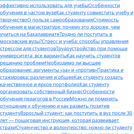
эффективно использовать для учебы
Особенности
обучения в частом вузе
Как студенту совместить учебу и
творчество
О пользе самообразования
Стоимость
обучения в магистратуре: почему это дороже, чем
учиться на бакалавриате
Трудно ли поступать в
московские вузы?
Стресс и учеба: способы управления
стрессом для студентов
Трудоустройство при помощи
университета: все варианты
Как научить студентов
решению проблем
Необходимо ли высшее
образование: аргументы «за» и «против»
Практика и
стажировка: различия и общее
Как студенту создать
качественное и яркое портфолио
Как студенту
организовать собственный бизнес
Особенности
обучения педагогов в России
Можно ли поменять
отношение к обучению и как развить позитив
студенту
Взрослый студент: как поступить в вуз после 30
лет — пошаговая инструкция, которая развеивает
страхи
Студенчество и волонтерство: нужно ли cтуденту