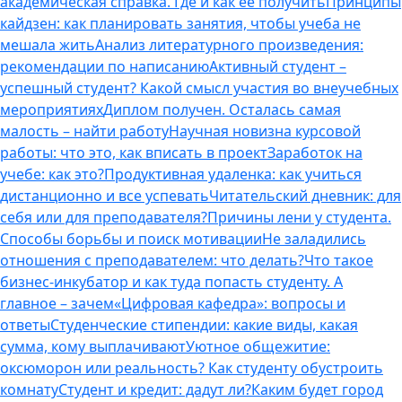
академическая справка. Где и как ее получить
Принципы
кайдзен: как планировать занятия, чтобы учеба не
мешала жить
Анализ литературного произведения:
рекомендации по написанию
Активный студент –
успешный студент? Какой смысл участия во внеучебных
мероприятиях
Диплом получен. Осталась самая
малость – найти работу
Научная новизна курсовой
работы: что это, как вписать в проект
Заработок на
учебе: как это?
Продуктивная удаленка: как учиться
дистанционно и все успевать
Читательский дневник: для
себя или для преподавателя?
Причины лени у студента.
Способы борьбы и поиск мотивации
Не заладились
отношения с преподавателем: что делать?
Что такое
бизнес-инкубатор и как туда попасть студенту. А
главное – зачем
«Цифровая кафедра»: вопросы и
ответы
Студенческие стипендии: какие виды, какая
сумма, кому выплачивают
Уютное общежитие:
оксюморон или реальность? Как студенту обустроить
комнату
Студент и кредит: дадут ли?
Каким будет город