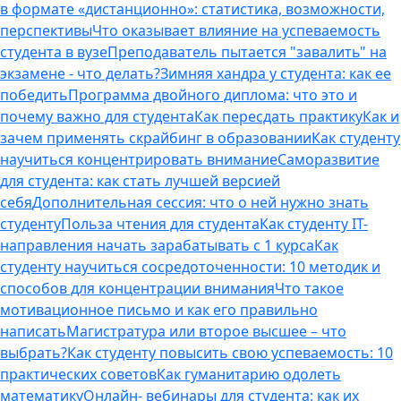
в формате «дистанционно»: статистика, возможности,
перспективы
Что оказывает влияние на успеваемость
студента в вузе
Преподаватель пытается "завалить" на
экзамене - что делать?
Зимняя хандра у студента: как ее
победить
Программа двойного диплома: что это и
почему важно для студента
Как пересдать практику
Как и
зачем применять скрайбинг в образовании
Как студенту
научиться концентрировать внимание
Саморазвитие
для студента: как стать лучшей версией
себя
Дополнительная сессия: что о ней нужно знать
студенту
Польза чтения для студента
Как студенту IT-
направления начать зарабатывать с 1 курса
Как
студенту научиться сосредоточенности: 10 методик и
способов для концентрации внимания
Что такое
мотивационное письмо и как его правильно
написать
Магистратура или второе высшее – что
выбрать?
Как студенту повысить свою успеваемость: 10
практических советов
Как гуманитарию одолеть
математику
Онлайн- вебинары для студента: как их