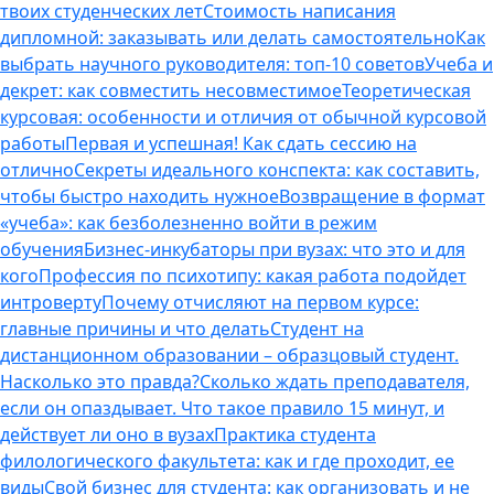
твоих студенческих лет
Стоимость написания
дипломной: заказывать или делать самостоятельно
Как
выбрать научного руководителя: топ-10 советов
Учеба и
декрет: как совместить несовместимое
Теоретическая
курсовая: особенности и отличия от обычной курсовой
работы
Первая и успешная! Как сдать сессию на
отлично
Секреты идеального конспекта: как составить,
чтобы быстро находить нужное
Возвращение в формат
«учеба»: как безболезненно войти в режим
обучения
Бизнес-инкубаторы при вузах: что это и для
кого
Профессия по психотипу: какая работа подойдет
интроверту
Почему отчисляют на первом курсе:
главные причины и что делать
Студент на
дистанционном образовании – образцовый студент.
Насколько это правда?
Сколько ждать преподавателя,
если он опаздывает. Что такое правило 15 минут, и
действует ли оно в вузах
Практика студента
филологического факультета: как и где проходит, ее
виды
Свой бизнес для студента: как организовать и не