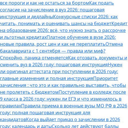
все пороги и как не остаться за бортом
Как подать
согласие на зачисление в вуз 2026: пошаговая
инструкция и дедлайны
Конкурсные списки 2026: как
читать, понимать и оценивать шансы на бюджет
Кредит
на образование 2026: всё, что нужно знать о рассрочке
и льготных кредитах
Платное обучение в вузе 2026:
новые правила, рост цен и как не переплатить
Отмена
бакалавриата с 1 сентября — правда или миф?
Спокойно, паника отменяется
Как отозвать документы и
сменить вуз в 2026 году: пошаговая инструкция
Нужен
ли оригинал аттестата при поступлении в 2026 году:
главные изменения и полная инструкция
Приоритет
зачисления : что это и как правильно выставить, чтобы
не пролететь с бюджетом
Поступление в колледж после
9 класса в 2026 году: нужен ли ЕГЭ и что изменилось в
правилах
Правила приема в военные вузы МО РФ в 2026
году: полная пошаговая инструкция для
кандидатов
Когда выйдет приказ о зачислении в 2026
году: календарь и даты
Сколько лет действуют баллы