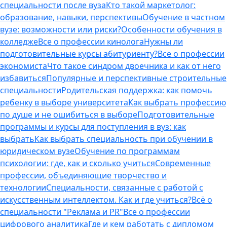
специальности после вуза
Кто такой маркетолог:
образование, навыки, перспективы
Обучение в частном
вузе: возможности или риски?
Особенности обучения в
колледже
Все о профессии кинолога
Нужны ли
подготовительные курсы абитуриенту?
Все о профессии
экономиста
Что такое синдром двоечника и как от него
избавиться
Популярные и перспективные строительные
специальности
Родительская поддержка: как помочь
ребенку в выборе университета
Как выбрать профессию
по душе и не ошибиться в выборе
Подготовительные
программы и курсы для поступления в вуз: как
выбрать
Как выбрать специальность при обучении в
юридическом вузе
Обучение по программам
психологии: где, как и сколько учиться
Современные
профессии, объединяющие творчество и
технологии
Специальности, связанные с работой с
искусственным интеллектом. Как и где учиться?
Всё о
специальности "Реклама и PR"
Все о профессии
цифрового аналитика
Где и кем работать с дипломом