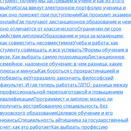
студент: почему мы застреваем в учебе и как из этого
выйти
Когда введут электронное портфолио ученика и
как оно поможет при поступлении
Как проходит экзамен
онлайн
Где получают дистанционное образование и чем
оно отличается от классического
Ограничен ли срок
действия диплома
Образование и уход за младенцем:
как совместить несовместимое
Учеба и работа: как
студенту совмещать и все успевать?
Формы обучения в
вузе. Как выбрать самую подходящую
Дистанционное,
семейное, надомное обучение: в чем разница, какие
плюсы и минусы
Как бороться с прокрастинацией и
победить ее
Угораздило закончить философский
факультет. И где теперь работать?
ДПО: разница между
профессиональной переподготовкой и повышением
квалификации
Программист и диплом: можно ли
получить востребованную специальность без
вузовского образования
Целевое обучение и его
нюансы
Специальность айтишника за государственный
счет: как это работает
Как выбрать профессию