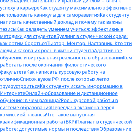
обмена
Действительно ли красный диплом – ключ к
успеху в карьере
Как студенту максимально эффективно
использовать каникулы для саморазвития
Как студенту
написать качественный доклад и почему так важны
тезисы
Как овладеть умением учиться: эффективные
методики для студентов
Буллинг в студенческой среде:
как с этим бороться
Тьютор. Ментор. Наставник. Кто эти
люди и какова их роль в жизни студента
Адаптивное
обучение и виртуальная реальность в образовании
Кем
работать после окончания филологического
факультета
Как написать курсовую работу на
отлично
Список вузов РФ, после которых легко
трудоустроиться
Как студенту искать информацию в
Интернете
Онлайн-образование и дистанционное
обучение: в чем разница?
Роль курсовой работы в
системе образования
Пересдача экзамена перед
комиссией: нюансы
Что такое выпускная
квалификационная работа (ВКР)
Плагиат в студенческой
работе: допустимые нормы и последствия
Образование