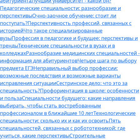
абитуриента
Лучший университет - какой он?
Педагогические специальности: разнообразие и
перспективы
Очно-заочное обучение: стоит ли
поступать?
Перспективность профессий, связанных с
историей
Что такое специализированные
вузы
Профессия в педагогике и будущее: перспективы и
тренды
Технические специальности в вузах и в
колледжах
Разнообразие медицинских специальностей -
информация для абитуриентов
Четыре шага по выбору
предмета ЕГЭ
Неправильный выбор профессии:
возможные последствия и возможные варианты
исправления ситуации
Сестринское дело: что это за
специальность?
Профориентация в школе: особенности
и польза
Специальности будущего: какие направления
выбирать, чтобы стать востребованным
профессионалом в ближайшие 10 лет
Технологические
специальности: сколько их и как их освоить
Пять
специальностей, связанных с робототехникой: где
учиться, какие перспективы
Строительные