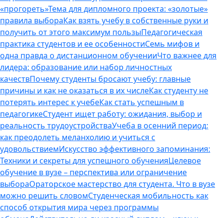
«прогореть»
Тема для дипломного проекта: «золотые»
правила выбора
Как взять учебу в собственные руки и
получить от этого максимум пользы
Педагогическая
практика студентов и ее особенности
Семь мифов и
одна правда о дистанционном обучении
Что важнее для
лидера: образование или набор личностных
качеств
Почему студенты бросают учебу: главные
причины и как не оказаться в их числе
Как студенту не
потерять интерес к учебе
Как стать успешным в
педагогике
Студент ищет работу: ожидания, выбор и
реальность трудоустройства
Учеба в осенний период:
как преодолеть меланхолию и учиться с
удовольствием
Искусство эффективного запоминания:
Техники и секреты для успешного обучения
Целевое
обучение в вузе – перспектива или ограничение
выбора
Ораторское мастерство для студента. Что в вузе
можно решить словом
Студенческая мобильность как
способ открытия мира через программы