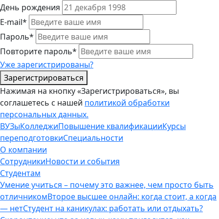
День рождения
E-mail*
Пароль*
Повторите пароль*
Уже зарегистрированы?
Зарегистрироваться
Нажимая на кнопку «Зарегистрироваться», вы
соглашетесь с нашей
политикой обработки
персональных данных.
ВУЗы
Колледжи
Повышение квалификации
Курсы
переподготовки
Специальности
О компании
Сотрудники
Новости и события
Студентам
Умение учиться – почему это важнее, чем просто быть
отличником
Второе высшее онлайн: когда стоит, а когда
— нет
Студент на каникулах: работать или отдыхать?