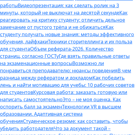
работы
Видеопрезентация: как сделать ролик на 3
минуты, который не выключат на десятой секунде
Как
реагировать на критику студенту: отличить дельное
замечание от пустого трёпа и не обижаться
Как
студенту получать новые знания: методы эффективного
обучения, лайфхаки
Техники сторителлинга и их польза
для студента
Объем реферата-2026. Количество
страниц, согласно ГОСТу
Где взять правильные ответы
на экзаменационные вопросы
Возможно ли
понравиться преподавателю: нюансы поведения
В чем
разница между рефератом и докладом
Как победить
лень и найти мотивацию для учебы: 10 рабочих советов
для студентов
Курсовая работа: заказать готовую или
написать самостоятельно
Это – не моя оценка. Как
оспорить балл за экзамен
Технологии VR в высшем
образовании. Адаптивная система
обучения
Студенческое резюме: как составить, чтобы
убедить работодателя
Что за документ такой –