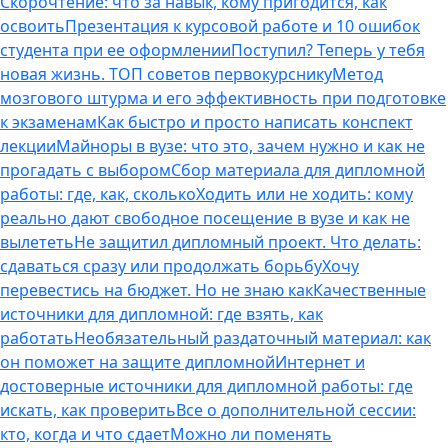
Скорочтение: что за навык, кому пригодится, как
освоить
Презентация к курсовой работе и 10 ошибок
студента при ее оформлении
Поступил? Теперь у тебя
новая жизнь. ТОП советов первокурснику
Метод
мозгового штурма и его эффективность при подготовке
к экзаменам
Как быстро и просто написать конспект
лекции
Майноры в вузе: что это, зачем нужно и как не
прогадать с выбором
Сбор материала для дипломной
работы: где, как, сколько
Ходить или не ходить: кому
реально дают свободное посещение в вузе и как не
вылететь
Не защитил дипломный проект. Что делать:
сдаваться сразу или продолжать борьбу
Хочу
перевестись на бюджет. Но не знаю как
Качественные
источники для дипломной: где взять, как
работать
Необязательный раздаточный материал: как
он поможет на защите дипломной
Интернет и
достоверные источники для дипломной работы: где
искать, как проверить
Все о дополнительной сессии:
кто, когда и что сдает
Можно ли поменять