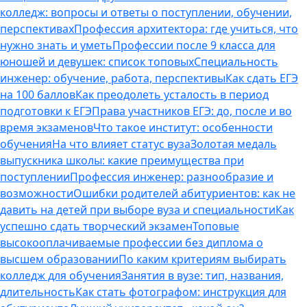
колледж: вопросы и ответы о поступлении, обучении,
перспективах
Профессия архитектора: где учиться, что
нужно знать и уметь
Профессии после 9 класса для
юношей и девушек: список топовых
Специальность
инженер: обучение, работа, перспективы
Как сдать ЕГЭ
на 100 баллов
Как преодолеть усталость в период
подготовки к ЕГЭ
Права участников ЕГЭ: до, после и во
время экзаменов
Что такое институт: особенности
обучения
На что влияет статус вуза
Золотая медаль
выпускника школы: какие преимущества при
поступлении
Профессия инженер: разнообразие и
возможности
Ошибки родителей абитуриентов: как не
давить на детей при выборе вуза и специальности
Как
успешно сдать творческий экзамен
Топовые
высокооплачиваемые профессии без диплома о
высшем образовании
По каким критериям выбирать
колледж для обучения
Занятия в вузе: тип, названия,
длительность
Как стать фотографом: инструкция для