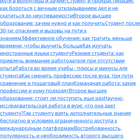
идти в волонтеры и зачем?
Студент и прокрастинация:
как бороться с вечным откладыванием дел и не
скатиться до неуспеваемости
Второе высшее
образование: зачем нужно и как получить
Студент после
30-ти: опасения и вызовы на пути к
знаниям
Эффективное обучение: как тратить меньше
времени, чтобы выучить больше
Как изучать
иностранные языки студенту
Резюме студента: как
привлечь внимание работодателя при отсутствии
опыта
Работа во время учебы - плюсы и минусы для
студента
Как сменить профессию после вуза: три пути,
сравнение и пошаговый план
Командная работа: какие
профессии и кому подходят
Второе высшее
образование: стоит ли поступать еще раз
Научно-
исследовательская работа в вузе: что она дает
студенту?
Где студенту взять дополнительные знания
бесплатно в условиях ограниченного доступа к
международным платформам
Востребованность,
популярность и необходимость второго высшего