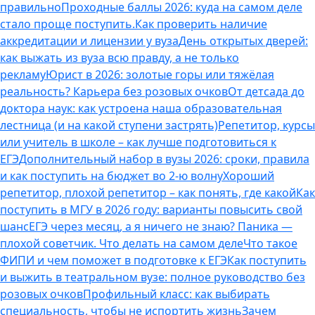
правильно
Проходные баллы 2026: куда на самом деле
стало проще поступить.
Как проверить наличие
аккредитации и лицензии у вуза
День открытых дверей:
как выжать из вуза всю правду, а не только
рекламу
Юрист в 2026: золотые горы или тяжёлая
реальность? Карьера без розовых очков
От детсада до
доктора наук: как устроена наша образовательная
лестница (и на какой ступени застрять)
Репетитор, курсы
или учитель в школе – как лучше подготовиться к
ЕГЭ
Дополнительный набор в вузы 2026: сроки, правила
и как поступить на бюджет во 2‑ю волну
Хороший
репетитор, плохой репетитор – как понять, где какой
Как
поступить в МГУ в 2026 году: варианты повысить свой
шанс
ЕГЭ через месяц, а я ничего не знаю? Паника —
плохой советчик. Что делать на самом деле
Что такое
ФИПИ и чем поможет в подготовке к ЕГЭ
Как поступить
и выжить в театральном вузе: полное руководство без
розовых очков
Профильный класс: как выбирать
специальность, чтобы не испортить жизнь
Зачем