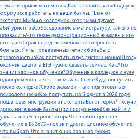
«гуманитарию» математика
Как заставить «свободную»
форму эссе работать на ваши баллы. План от
эксперта.
Мифы о колледжах, которыми пугают
абитуриентов
Собеседование в магистратуру: как его не
провалить
Что такое демонстрационный экзамен и кто
его сдает
Страх перед экзаменом: как перестать
бояться. Пять проверенных техник борьбы с
тревожностью
Как поступить в вуз дистанционно
Школу
окончил давно, а ЕГЭ нужно сдавать сейчас. Как?
Что
значит заочное обучение?
Обучение в колледже и вузе
одновременно: а что, так можно было?
Куда поступить
после колледжа?
Скоро экзамен – как подготовиться
психологически
Как поступить на бюджет в 2026 году:
пошаговая инструкция от эксперта
Волонтерил? Получи
дополнительные баллы при поступлении!
Как найти и
узнать «своего» репетитора
Что значит целевое
обучение в ВУЗе?
Очное или дистанционное обучение:
что выбрать
Что значит очно-заочная форма