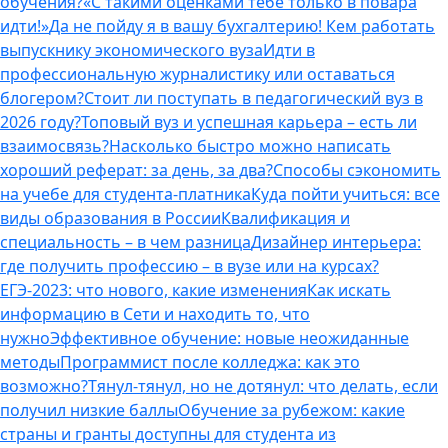
обучения?
«С такими оценками тебе только в повара
идти!»
Да не пойду я в вашу бухгалтерию! Кем работать
выпускнику экономического вуза
Идти в
профессиональную журналистику или оставаться
блогером?
Стоит ли поступать в педагогический вуз в
2026 году?
Топовый вуз и успешная карьера – есть ли
взаимосвязь?
Насколько быстро можно написать
хороший реферат: за день, за два?
Способы сэкономить
на учебе для студента-платника
Куда пойти учиться: все
виды образования в России
Квалификация и
специальность – в чем разница
Дизайнер интерьера:
где получить профессию – в вузе или на курсах?
ЕГЭ-2023: что нового, какие изменения
Как искать
информацию в Сети и находить то, что
нужно
Эффективное обучение: новые неожиданные
методы
Программист после колледжа: как это
возможно?
Тянул-тянул, но не дотянул: что делать, если
получил низкие баллы
Обучение за рубежом: какие
страны и гранты доступны для студента из