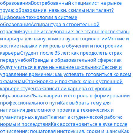
образования
Востребованный специалист на рынке
труда: образование, навыки, скиллы или талант?
Цифровые технологии в системе
образования
Аспирантура в строительной
отрасли
Научное исследование: все этапы
Перспективы
и карьера для выпускников вузов социологии
Мягкие и
жесткие навыки и их роль в обучении и построении
карьеры
Студент после 35 лет: как преодолеть страх
перед учебой
Тренды в образовательной сфере: как
будут учиться в вузе нынешние школьники
Сессия и
управление временем: как успевать готовиться ко всем
экзаменам
Стажировка и практика: ключ к успешной
карьере студента
Зависит ли карьера от уровня
образования?
Бакалавриат и его роль в формировании
профессионального пути
Как выбрать тему для
написания дипломного проекта в технических и
гуманитарных вузах
Плагиат в студенческой работе:
нормы и последствия
Как восстановиться в вузе после
отчисления: пошаговая инструкция, сроки и шансы
Как