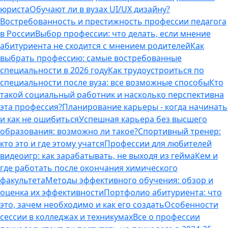
юриста
Обучают ли в вузах UI/UX дизайну?
Востребованность и престижность профессии педагога
в России
Выбор профессии: что делать, если мнение
абитуриента не сходится с мнением родителей
Как
выбрать профессию: самые востребованные
специальности в 2026 году
Как трудоустроиться по
специальности после вуза: все возможные способы
Кто
такой социальный работник и насколько перспективна
эта профессия?
Планирование карьеры - когда начинать
и как не ошибиться
Успешная карьера без высшего
образования: возможно ли такое?
Спортивный тренер:
кто это и где этому учатся
Профессии для любителей
видеоигр: как зарабатывать, не выходя из гейма
Кем и
где работать после окончания химического
факультета
Методы эффективного обучения: обзор и
оценка их эффективности
Портфолио абитуриента: что
это, зачем необходимо и как его создать
Особенности
сессии в колледжах и техникумах
Все о профессии