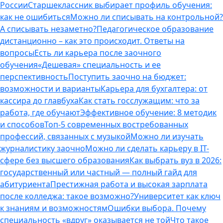
России
Старшеклассник выбирает профиль обучения:
как не ошибиться
Можно ли списывать на контрольной?
А списывать незаметно?
Педагогическое образование
дистанционно – как это происходит. Ответы на
вопросы
Есть ли карьера после заочного
обучения
«Дешевая» специальность и ее
перспективность
Поступить заочно на бюджет:
возможности и варианты
Карьера для бухгалтера: от
кассира до главбуха
Как стать госслужащим: что за
работа, где обучают
Эффективное обучение: 8 методик
и способов
Топ-5 современных востребованных
профессий, связанных с музыкой
Можно ли изучать
журналистику заочно
Можно ли сделать карьеру в IT-
сфере без высшего образования
Как выбрать вуз в 2026:
государственный или частный — полный гайд для
абитуриента
Престижная работа и высокая зарплата
после колледжа: такое возможно?
Университет как ключ
к знаниям и возможностям
Ошибки выбора. Почему
специальность «вдруг» оказывается не той
Что такое