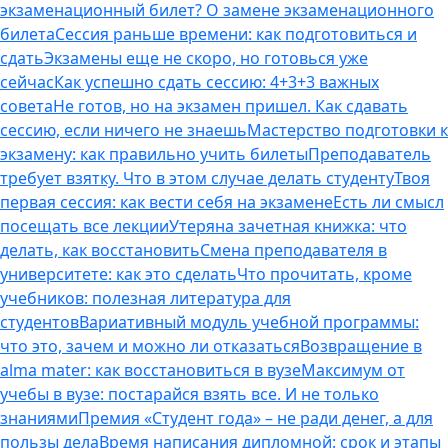
экзаменационный билет? О замене экзаменационного
билета
Сессия раньше времени: как подготовиться и
сдать
Экзамены еще не скоро, но готовься уже
сейчас
Как успешно сдать сессию: 4+3+3 важных
совета
Не готов, но на экзамен пришел. Как сдавать
сессию, если ничего не знаешь
Мастерство подготовки к
экзамену: как правильно учить билеты
Преподаватель
требует взятку. Что в этом случае делать студенту
Твоя
первая сессия: как вести себя на экзамене
Есть ли смысл
посещать все лекции
Утеряна зачетная книжка: что
делать, как восстановить
Смена преподавателя в
университете: как это сделать
Что прочитать, кроме
учебников: полезная литература для
студентов
Вариативный модуль учебной программы:
что это, зачем и можно ли отказаться
Возвращение в
alma mater: как восстановиться в вузе
Максимум от
учебы в вузе: постарайся взять все. И не только
знаниями
Премия «Студент года» – не ради денег, а для
пользы дела
Время написания дипломной: срок и этапы