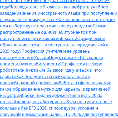
психолог: стоит ли поступать на психолога в 2024-25
году?
Колледж после 9 класса – как выбрать учебное
заведение
Знание иностранного языка при поступлении
в вуз: какие преимущества?
Как использовать интернет
при выборе вуза: практическое руководство
Самые
распространенные ошибки абитуриентов при
поступлении в вуз и как их избежать
Юридическое
образование: стоит ли поступать на юридический в
2025 году?
Профессия учителя и ее уровень
престижности в России
Подготовка к ЕГЭ: сколько
времени нужно абитуриенту?
Профессии в сфере
робототехники: какие бывают, где учиться и что
сдавать
Как поступить на психолога: шаги к
востребованной профессии
Работа в сфере рекламы:
какое образование нужно для карьеры в креативной
индустрии
Сроки подачи документов в вузы 2026:
полный календарь абитуриента
Куда поступить после
колледжа без ЕГЭ 2026: список вузов, условия и
ловушки
Минимальные баллы ЕГЭ 2026 для поступления: