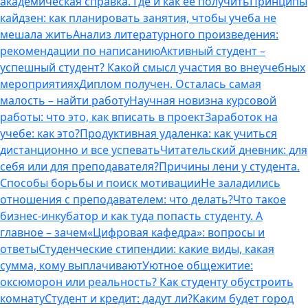
академическая справка. Где и как ее получить
Принципы
кайдзен: как планировать занятия, чтобы учеба не
мешала жить
Анализ литературного произведения:
рекомендации по написанию
Активный студент –
успешный студент? Какой смысл участия во внеучебных
мероприятиях
Диплом получен. Осталась самая
малость – найти работу
Научная новизна курсовой
работы: что это, как вписать в проект
Заработок на
учебе: как это?
Продуктивная удаленка: как учиться
дистанционно и все успевать
Читательский дневник: для
себя или для преподавателя?
Причины лени у студента.
Способы борьбы и поиск мотивации
Не заладились
отношения с преподавателем: что делать?
Что такое
бизнес-инкубатор и как туда попасть студенту. А
главное – зачем
«Цифровая кафедра»: вопросы и
ответы
Студенческие стипендии: какие виды, какая
сумма, кому выплачивают
Уютное общежитие:
оксюморон или реальность? Как студенту обустроить
комнату
Студент и кредит: дадут ли?
Каким будет город