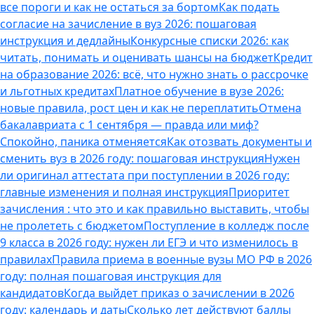
все пороги и как не остаться за бортом
Как подать
согласие на зачисление в вуз 2026: пошаговая
инструкция и дедлайны
Конкурсные списки 2026: как
читать, понимать и оценивать шансы на бюджет
Кредит
на образование 2026: всё, что нужно знать о рассрочке
и льготных кредитах
Платное обучение в вузе 2026:
новые правила, рост цен и как не переплатить
Отмена
бакалавриата с 1 сентября — правда или миф?
Спокойно, паника отменяется
Как отозвать документы и
сменить вуз в 2026 году: пошаговая инструкция
Нужен
ли оригинал аттестата при поступлении в 2026 году:
главные изменения и полная инструкция
Приоритет
зачисления : что это и как правильно выставить, чтобы
не пролететь с бюджетом
Поступление в колледж после
9 класса в 2026 году: нужен ли ЕГЭ и что изменилось в
правилах
Правила приема в военные вузы МО РФ в 2026
году: полная пошаговая инструкция для
кандидатов
Когда выйдет приказ о зачислении в 2026
году: календарь и даты
Сколько лет действуют баллы