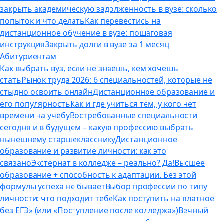
закрыть академическую задолженность в вузе: сколько
попыток и что делать
Как перевестись на
дистанционное обучение в вузе: пошаговая
инструкция
Закрыть долги в вузе за 1 месяц
Абитуриентам
Как выбрать вуз, если не знаешь, кем хочешь
стать
Рынок труда 2026: 6 специальностей, которые не
стыдно освоить онлайн
Дистанционное образование и
его популярность
Как и где учиться тем, у кого нет
времени на учебу
Востребованные специальности
сегодня и в будущем – какую профессию выбрать
нынешнему старшекласснику
Дистанционное
образование и развитие личности: как это
связано
Экстернат в колледже – реально? Да!
Высшее
образование + способность к адаптации. Без этой
формулы успеха не бывает
Выбор профессии по типу
личности: что подходит тебе
Как поступить на платное
без ЕГЭ» (или «Поступление после колледжа»)
Вечный