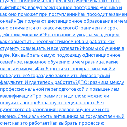
студент: почему мы застреваем в учебе и как из этого
выйти
Когда введут электронное портфолио ученика и
как оно поможет при поступлении
Как проходит экзамен
онлайн
Где получают дистанционное образование и чем
оно отличается от классического
Ограничен ли срок
действия диплома
Образование и уход за младенцем:
как совместить несовместимое
Учеба и работа: как
студенту совмещать и все успевать?
Формы обучения в
вузе. Как выбрать самую подходящую
Дистанционное,
семейное, надомное обучение: в чем разница, какие
плюсы и минусы
Как бороться с прокрастинацией и
победить ее
Угораздило закончить философский
факультет. И где теперь работать?
ДПО: разница между
профессиональной переподготовкой и повышением
квалификации
Программист и диплом: можно ли
получить востребованную специальность без
вузовского образования
Целевое обучение и его
нюансы
Специальность айтишника за государственный
счет: как это работает
Как выбрать профессию