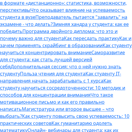
в формате «дистанционно»: статистика, возможности,
перспективы
Что оказывает влияние на успеваемость
студента в вузе
Преподаватель пытается "завалить" на
экзамене - что делать?
Зимняя хандра у студента: как ее
победить
Программа двойного диплома: что это и
почему важно для студента
Как пересдать практику
Как и
зачем применять скрайбинг в образовании
Как студенту
научиться концентрировать внимание
Саморазвитие
для студента: как стать лучшей версией
себя
Дополнительная сессия: что о ней нужно знать
студенту
Польза чтения для студента
Как студенту IT-
направления начать зарабатывать с 1 курса
Как
студенту научиться сосредоточенности: 10 методик и
способов для концентрации внимания
Что такое
мотивационное письмо и как его правильно
написать
Магистратура или второе высшее – что
выбрать?
Как студенту повысить свою успеваемость: 10
практических советов
Как гуманитарию одолеть
математику
Онлайн- вебинары для студента: как их