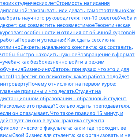
твоих студенческих лет
Стоимость написания
дипломной: заказывать или делать самостоятельно
Как
выбрать научного руководителя: топ-10 советов
Учеба и
декрет: как совместить несовместимое
Теоретическая
курсовая: особенности и отличия от обычной курсовой
работы
Первая и успешная! Как сдать сессию на
отлично
Секреты идеального конспекта: как составить,
чтобы быстро находить нужное
Возвращение в формат
«учеба»: как безболезненно войти в режим
обучения
Бизнес-инкубаторы при вузах: что это и для
кого
Профессия по психотипу: какая работа подойдет
интроверту
Почему отчисляют на первом курсе:
главные причины и что делать
Студент на
дистанционном образовании – образцовый студент.
Насколько это правда?
Сколько ждать преподавателя,
если он опаздывает. Что такое правило 15 минут, и
действует ли оно в вузах
Практика студента
филологического факультета: как и где проходит, ее
виды
Свой бизнес для студента: как организовать и не