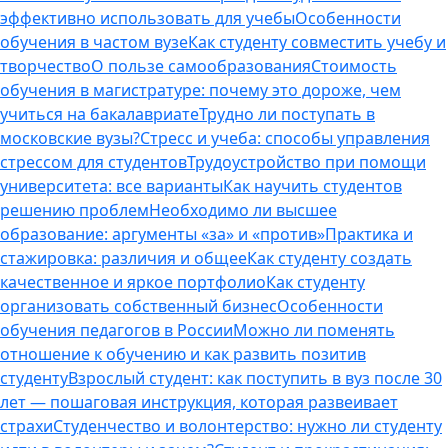
эффективно использовать для учебы
Особенности
обучения в частом вузе
Как студенту совместить учебу и
творчество
О пользе самообразования
Стоимость
обучения в магистратуре: почему это дороже, чем
учиться на бакалавриате
Трудно ли поступать в
московские вузы?
Стресс и учеба: способы управления
стрессом для студентов
Трудоустройство при помощи
университета: все варианты
Как научить студентов
решению проблем
Необходимо ли высшее
образование: аргументы «за» и «против»
Практика и
стажировка: различия и общее
Как студенту создать
качественное и яркое портфолио
Как студенту
организовать собственный бизнес
Особенности
обучения педагогов в России
Можно ли поменять
отношение к обучению и как развить позитив
студенту
Взрослый студент: как поступить в вуз после 30
лет — пошаговая инструкция, которая развеивает
страхи
Студенчество и волонтерство: нужно ли cтуденту