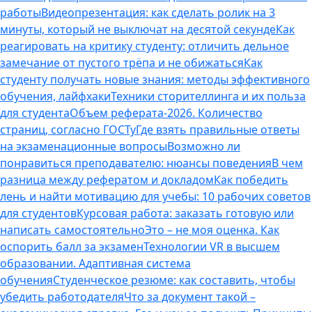
работы
Видеопрезентация: как сделать ролик на 3
минуты, который не выключат на десятой секунде
Как
реагировать на критику студенту: отличить дельное
замечание от пустого трёпа и не обижаться
Как
студенту получать новые знания: методы эффективного
обучения, лайфхаки
Техники сторителлинга и их польза
для студента
Объем реферата-2026. Количество
страниц, согласно ГОСТу
Где взять правильные ответы
на экзаменационные вопросы
Возможно ли
понравиться преподавателю: нюансы поведения
В чем
разница между рефератом и докладом
Как победить
лень и найти мотивацию для учебы: 10 рабочих советов
для студентов
Курсовая работа: заказать готовую или
написать самостоятельно
Это – не моя оценка. Как
оспорить балл за экзамен
Технологии VR в высшем
образовании. Адаптивная система
обучения
Студенческое резюме: как составить, чтобы
убедить работодателя
Что за документ такой –