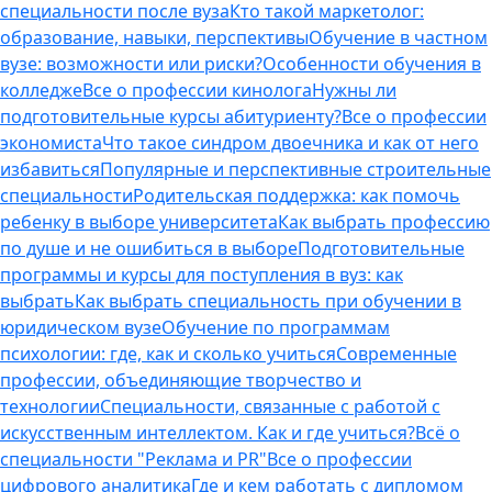
специальности после вуза
Кто такой маркетолог:
образование, навыки, перспективы
Обучение в частном
вузе: возможности или риски?
Особенности обучения в
колледже
Все о профессии кинолога
Нужны ли
подготовительные курсы абитуриенту?
Все о профессии
экономиста
Что такое синдром двоечника и как от него
избавиться
Популярные и перспективные строительные
специальности
Родительская поддержка: как помочь
ребенку в выборе университета
Как выбрать профессию
по душе и не ошибиться в выборе
Подготовительные
программы и курсы для поступления в вуз: как
выбрать
Как выбрать специальность при обучении в
юридическом вузе
Обучение по программам
психологии: где, как и сколько учиться
Современные
профессии, объединяющие творчество и
технологии
Специальности, связанные с работой с
искусственным интеллектом. Как и где учиться?
Всё о
специальности "Реклама и PR"
Все о профессии
цифрового аналитика
Где и кем работать с дипломом