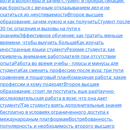
идти в волонтеры и зачем?
Студент и прокрастинация:
как бороться с вечным откладыванием дел и не
скатиться до неуспеваемости
Второе высшее
образование: зачем нужно и как получить
Студент после
30-ти: опасения и вызовы на пути к
знаниям
Эффективное обучение: как тратить меньше
времени, чтобы выучить больше
Как изучать
иностранные языки студенту
Резюме студента: как
привлечь внимание работодателя при отсутствии
опыта
Работа во время учебы - плюсы и минусы для
студента
Как сменить профессию после вуза: три пути,
сравнение и пошаговый план
Командная работа: какие
профессии и кому подходят
Второе высшее
образование: стоит ли поступать еще раз
Научно-
исследовательская работа в вузе: что она дает
студенту?
Где студенту взять дополнительные знания
бесплатно в условиях ограниченного доступа к
международным платформам
Востребованность,
популярность и необходимость второго высшего