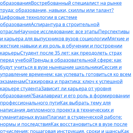
образования
Востребованный специалист на рынке
труда: образование, навыки, скиллы или талант?
Цифровые технологии в системе
образования
Аспирантура в строительной
отрасли
Научное исследование: все этапы
Перспективы
и карьера для выпускников вузов социологии
Мягкие и
жесткие навыки и их роль в обучении и построении
карьеры
Студент после 35 лет: как преодолеть страх
перед учебой
Тренды в образовательной сфере: как
будут учиться в вузе нынешние школьники
Сессия и
управление временем: как успевать готовиться ко всем
экзаменам
Стажировка и практика: ключ к успешной
карьере студента
Зависит ли карьера от уровня
образования?
Бакалавриат и его роль в формировании
профессионального пути
Как выбрать тему для
написания дипломного проекта в технических и
гуманитарных вузах
Плагиат в студенческой работе:
нормы и последствия
Как восстановиться в вузе после
отчисления: пошаговая инструкция, сроки и шансы
Как