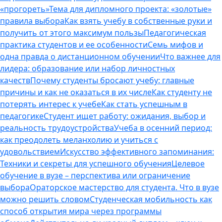
«прогореть»
Тема для дипломного проекта: «золотые»
правила выбора
Как взять учебу в собственные руки и
получить от этого максимум пользы
Педагогическая
практика студентов и ее особенности
Семь мифов и
одна правда о дистанционном обучении
Что важнее для
лидера: образование или набор личностных
качеств
Почему студенты бросают учебу: главные
причины и как не оказаться в их числе
Как студенту не
потерять интерес к учебе
Как стать успешным в
педагогике
Студент ищет работу: ожидания, выбор и
реальность трудоустройства
Учеба в осенний период:
как преодолеть меланхолию и учиться с
удовольствием
Искусство эффективного запоминания:
Техники и секреты для успешного обучения
Целевое
обучение в вузе – перспектива или ограничение
выбора
Ораторское мастерство для студента. Что в вузе
можно решить словом
Студенческая мобильность как
способ открытия мира через программы