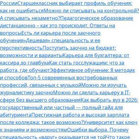
России
Старшеклассник выбирает профиль обучения:
как не ошибиться
Можно ли списывать на контрольной?
А списывать незаметно?
Педагогическое образование
дистанционно – как это происходит. Ответы на
вопросы
Есть ли карьера после заочного
обучения
«Дешевая» специальность и ее
перспективность
Поступить заочно на бюджет:
возможности и варианты
Карьера для бухгалтера: от
кассира до главбуха
Как стать госслужащим: что за
работа, где обучают
Эффективное обучение: 8 методик
и способов
Топ-5 современных востребованных
профессий, связанных с музыкой
Можно ли изучать
журналистику заочно
Можно ли сделать карьеру в IT-
сфере без высшего образования
Как выбрать вуз в 2026:
государственный или частный — полный гайд для
абитуриента
Престижная работа и высокая зарплата
после колледжа: такое возможно?
Университет как ключ
к знаниям и возможностям
Ошибки выбора. Почему
специальность «вдруг» оказывается не той
Что такое