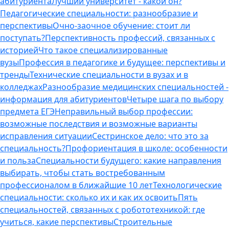
абитуриента
Лучший университет - какой он?
Педагогические специальности: разнообразие и
перспективы
Очно-заочное обучение: стоит ли
поступать?
Перспективность профессий, связанных с
историей
Что такое специализированные
вузы
Профессия в педагогике и будущее: перспективы и
тренды
Технические специальности в вузах и в
колледжах
Разнообразие медицинских специальностей -
информация для абитуриентов
Четыре шага по выбору
предмета ЕГЭ
Неправильный выбор профессии:
возможные последствия и возможные варианты
исправления ситуации
Сестринское дело: что это за
специальность?
Профориентация в школе: особенности
и польза
Специальности будущего: какие направления
выбирать, чтобы стать востребованным
профессионалом в ближайшие 10 лет
Технологические
специальности: сколько их и как их освоить
Пять
специальностей, связанных с робототехникой: где
учиться, какие перспективы
Строительные