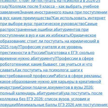
психолог: стоит ли поступать на психолога в 2024-25
году?
Колледж после 9 класса – как выбрать учебное
заведение
Знание иностранного языка при поступлении
в вуз: какие преимущества?
Как использовать интернет
при выборе вуза: практическое руководство
Самые
распространенные ошибки абитуриентов при
поступлении в вуз и как их избежать
Юридическое
образование: стоит ли поступать на юридический в
2025 году?
Профессия учителя и ее уровень
престижности в России
Подготовка к ЕГЭ: сколько
времени нужно абитуриенту?
Профессии в сфере
робототехники: какие бывают, где учиться и что
сдавать
Как поступить на психолога: шаги к
востребованной профессии
Работа в сфере рекламы:
какое образование нужно для карьеры в креативной
индустрии
Сроки подачи документов в вузы 2026:
полный календарь абитуриента
Куда поступить после
колледжа без ЕГЭ 2026: список вузов, условия и
ловушки
Минимальные баллы ЕГЭ 2026 для поступления: