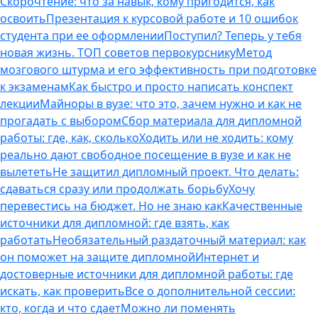
Скорочтение: что за навык, кому пригодится, как
освоить
Презентация к курсовой работе и 10 ошибок
студента при ее оформлении
Поступил? Теперь у тебя
новая жизнь. ТОП советов первокурснику
Метод
мозгового штурма и его эффективность при подготовке
к экзаменам
Как быстро и просто написать конспект
лекции
Майноры в вузе: что это, зачем нужно и как не
прогадать с выбором
Сбор материала для дипломной
работы: где, как, сколько
Ходить или не ходить: кому
реально дают свободное посещение в вузе и как не
вылететь
Не защитил дипломный проект. Что делать:
сдаваться сразу или продолжать борьбу
Хочу
перевестись на бюджет. Но не знаю как
Качественные
источники для дипломной: где взять, как
работать
Необязательный раздаточный материал: как
он поможет на защите дипломной
Интернет и
достоверные источники для дипломной работы: где
искать, как проверить
Все о дополнительной сессии:
кто, когда и что сдает
Можно ли поменять