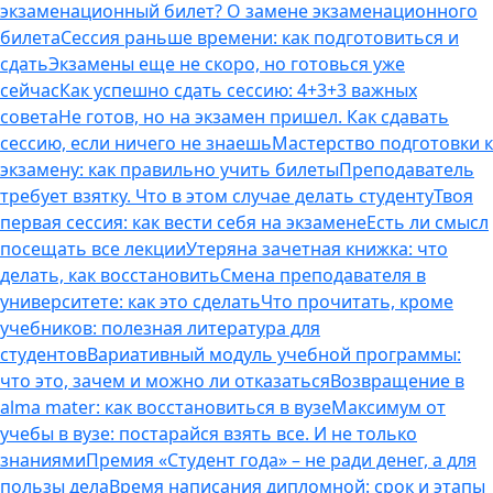
экзаменационный билет? О замене экзаменационного
билета
Сессия раньше времени: как подготовиться и
сдать
Экзамены еще не скоро, но готовься уже
сейчас
Как успешно сдать сессию: 4+3+3 важных
совета
Не готов, но на экзамен пришел. Как сдавать
сессию, если ничего не знаешь
Мастерство подготовки к
экзамену: как правильно учить билеты
Преподаватель
требует взятку. Что в этом случае делать студенту
Твоя
первая сессия: как вести себя на экзамене
Есть ли смысл
посещать все лекции
Утеряна зачетная книжка: что
делать, как восстановить
Смена преподавателя в
университете: как это сделать
Что прочитать, кроме
учебников: полезная литература для
студентов
Вариативный модуль учебной программы:
что это, зачем и можно ли отказаться
Возвращение в
alma mater: как восстановиться в вузе
Максимум от
учебы в вузе: постарайся взять все. И не только
знаниями
Премия «Студент года» – не ради денег, а для
пользы дела
Время написания дипломной: срок и этапы