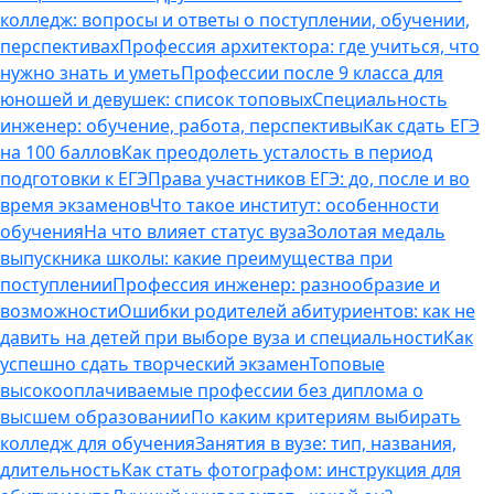
колледж: вопросы и ответы о поступлении, обучении,
перспективах
Профессия архитектора: где учиться, что
нужно знать и уметь
Профессии после 9 класса для
юношей и девушек: список топовых
Специальность
инженер: обучение, работа, перспективы
Как сдать ЕГЭ
на 100 баллов
Как преодолеть усталость в период
подготовки к ЕГЭ
Права участников ЕГЭ: до, после и во
время экзаменов
Что такое институт: особенности
обучения
На что влияет статус вуза
Золотая медаль
выпускника школы: какие преимущества при
поступлении
Профессия инженер: разнообразие и
возможности
Ошибки родителей абитуриентов: как не
давить на детей при выборе вуза и специальности
Как
успешно сдать творческий экзамен
Топовые
высокооплачиваемые профессии без диплома о
высшем образовании
По каким критериям выбирать
колледж для обучения
Занятия в вузе: тип, названия,
длительность
Как стать фотографом: инструкция для