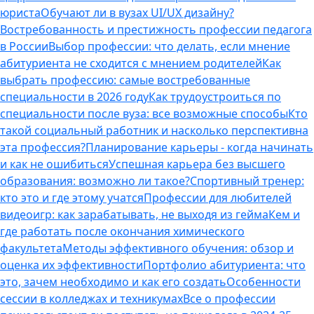
юриста
Обучают ли в вузах UI/UX дизайну?
Востребованность и престижность профессии педагога
в России
Выбор профессии: что делать, если мнение
абитуриента не сходится с мнением родителей
Как
выбрать профессию: самые востребованные
специальности в 2026 году
Как трудоустроиться по
специальности после вуза: все возможные способы
Кто
такой социальный работник и насколько перспективна
эта профессия?
Планирование карьеры - когда начинать
и как не ошибиться
Успешная карьера без высшего
образования: возможно ли такое?
Спортивный тренер:
кто это и где этому учатся
Профессии для любителей
видеоигр: как зарабатывать, не выходя из гейма
Кем и
где работать после окончания химического
факультета
Методы эффективного обучения: обзор и
оценка их эффективности
Портфолио абитуриента: что
это, зачем необходимо и как его создать
Особенности
сессии в колледжах и техникумах
Все о профессии