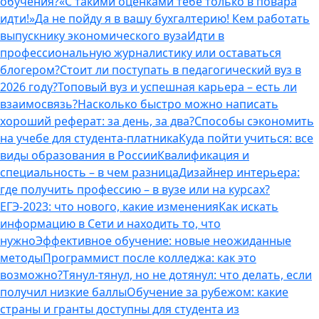
обучения?
«С такими оценками тебе только в повара
идти!»
Да не пойду я в вашу бухгалтерию! Кем работать
выпускнику экономического вуза
Идти в
профессиональную журналистику или оставаться
блогером?
Стоит ли поступать в педагогический вуз в
2026 году?
Топовый вуз и успешная карьера – есть ли
взаимосвязь?
Насколько быстро можно написать
хороший реферат: за день, за два?
Способы сэкономить
на учебе для студента-платника
Куда пойти учиться: все
виды образования в России
Квалификация и
специальность – в чем разница
Дизайнер интерьера:
где получить профессию – в вузе или на курсах?
ЕГЭ-2023: что нового, какие изменения
Как искать
информацию в Сети и находить то, что
нужно
Эффективное обучение: новые неожиданные
методы
Программист после колледжа: как это
возможно?
Тянул-тянул, но не дотянул: что делать, если
получил низкие баллы
Обучение за рубежом: какие
страны и гранты доступны для студента из