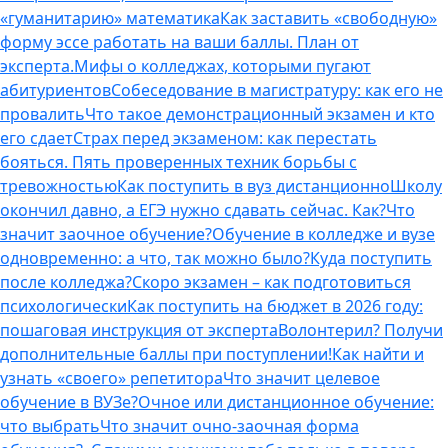
«гуманитарию» математика
Как заставить «свободную»
форму эссе работать на ваши баллы. План от
эксперта.
Мифы о колледжах, которыми пугают
абитуриентов
Собеседование в магистратуру: как его не
провалить
Что такое демонстрационный экзамен и кто
его сдает
Страх перед экзаменом: как перестать
бояться. Пять проверенных техник борьбы с
тревожностью
Как поступить в вуз дистанционно
Школу
окончил давно, а ЕГЭ нужно сдавать сейчас. Как?
Что
значит заочное обучение?
Обучение в колледже и вузе
одновременно: а что, так можно было?
Куда поступить
после колледжа?
Скоро экзамен – как подготовиться
психологически
Как поступить на бюджет в 2026 году:
пошаговая инструкция от эксперта
Волонтерил? Получи
дополнительные баллы при поступлении!
Как найти и
узнать «своего» репетитора
Что значит целевое
обучение в ВУЗе?
Очное или дистанционное обучение:
что выбрать
Что значит очно-заочная форма