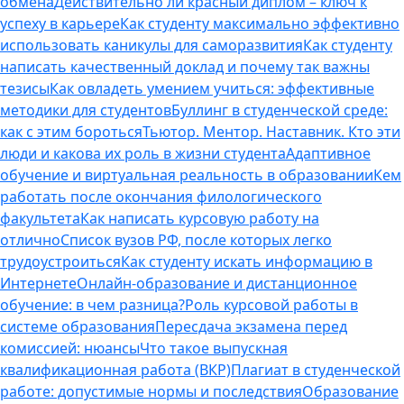
обмена
Действительно ли красный диплом – ключ к
успеху в карьере
Как студенту максимально эффективно
использовать каникулы для саморазвития
Как студенту
написать качественный доклад и почему так важны
тезисы
Как овладеть умением учиться: эффективные
методики для студентов
Буллинг в студенческой среде:
как с этим бороться
Тьютор. Ментор. Наставник. Кто эти
люди и какова их роль в жизни студента
Адаптивное
обучение и виртуальная реальность в образовании
Кем
работать после окончания филологического
факультета
Как написать курсовую работу на
отлично
Список вузов РФ, после которых легко
трудоустроиться
Как студенту искать информацию в
Интернете
Онлайн-образование и дистанционное
обучение: в чем разница?
Роль курсовой работы в
системе образования
Пересдача экзамена перед
комиссией: нюансы
Что такое выпускная
квалификационная работа (ВКР)
Плагиат в студенческой
работе: допустимые нормы и последствия
Образование