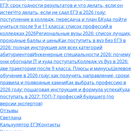
ЕГЭ: срок годности результатов и что делать, если он
истек
Что делать, если не сдал ЕГЭ в 2026 году:
поступление в колледж, пересдача и план Б
Куда пойти
учиться после 9 и 11 класса: список профессий в
колледжах 2026
Региональные вузы 2026: список лучших,
проходные баллы и цены
Как поступить в вуз без ЕГЭ в
2026: полная инструкция для всех категорий
абитуриентов
Инженерные специальности 2026: почему
они обогнали IT и куда поступать
Колледж vs Вуз в 2026:
две траектории после 9 класса. Плюсы и минусы
Целевое
обучение в 2026 году: как получить направление, сроки,
правила и подводные камни
Как выбрать профессию в
2026 году: пошаговая инструкция и формула успеха
Куда
поступать в 2027: ТОП-7 профессий будущего (по
версии экспертов)
Отзывы
Светлана
Калькулятор ЕГЭ
Контакты