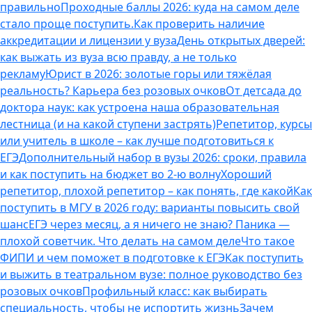
правильно
Проходные баллы 2026: куда на самом деле
стало проще поступить.
Как проверить наличие
аккредитации и лицензии у вуза
День открытых дверей:
как выжать из вуза всю правду, а не только
рекламу
Юрист в 2026: золотые горы или тяжёлая
реальность? Карьера без розовых очков
От детсада до
доктора наук: как устроена наша образовательная
лестница (и на какой ступени застрять)
Репетитор, курсы
или учитель в школе – как лучше подготовиться к
ЕГЭ
Дополнительный набор в вузы 2026: сроки, правила
и как поступить на бюджет во 2‑ю волну
Хороший
репетитор, плохой репетитор – как понять, где какой
Как
поступить в МГУ в 2026 году: варианты повысить свой
шанс
ЕГЭ через месяц, а я ничего не знаю? Паника —
плохой советчик. Что делать на самом деле
Что такое
ФИПИ и чем поможет в подготовке к ЕГЭ
Как поступить
и выжить в театральном вузе: полное руководство без
розовых очков
Профильный класс: как выбирать
специальность, чтобы не испортить жизнь
Зачем