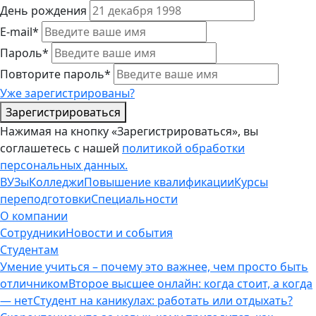
День рождения
E-mail*
Пароль*
Повторите пароль*
Уже зарегистрированы?
Зарегистрироваться
Нажимая на кнопку «Зарегистрироваться», вы
соглашетесь с нашей
политикой обработки
персональных данных.
ВУЗы
Колледжи
Повышение квалификации
Курсы
переподготовки
Специальности
О компании
Сотрудники
Новости и события
Студентам
Умение учиться – почему это важнее, чем просто быть
отличником
Второе высшее онлайн: когда стоит, а когда
— нет
Студент на каникулах: работать или отдыхать?