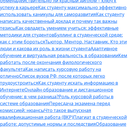
обмена
Действительно ли красный диплом – ключ к
успеху в карьере
Как студенту максимально эффективно
использовать каникулы для саморазвития
Как студенту
написать качественный доклад и почему так важны
тезисы
Как овладеть умением учиться: эффективные
методики для студентов
Буллинг в студенческой среде:
как с этим бороться
Тьютор. Ментор. Наставник. Кто эти
люди и какова их роль в жизни студента
Адаптивное
обучение и виртуальная реальность в образовании
Кем
работать после окончания филологического
факультета
Как написать курсовую работу на
отлично
Список вузов РФ, после которых легко
трудоустроиться
Как студенту искать информацию в
Интернете
Онлайн-образование и дистанционное
обучение: в чем разница?
Роль курсовой работы в
системе образования
Пересдача экзамена перед
комиссией: нюансы
Что такое выпускная
квалификационная работа (ВКР)
Плагиат в студенческой
работе: допустимые нормы и последствия
Образование