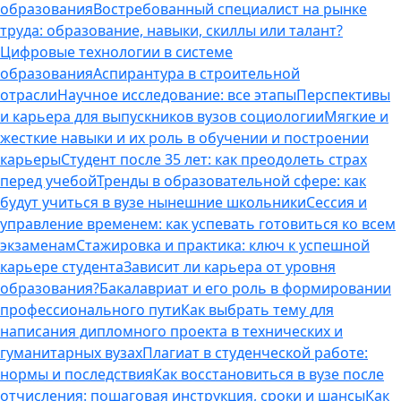
образования
Востребованный специалист на рынке
труда: образование, навыки, скиллы или талант?
Цифровые технологии в системе
образования
Аспирантура в строительной
отрасли
Научное исследование: все этапы
Перспективы
и карьера для выпускников вузов социологии
Мягкие и
жесткие навыки и их роль в обучении и построении
карьеры
Студент после 35 лет: как преодолеть страх
перед учебой
Тренды в образовательной сфере: как
будут учиться в вузе нынешние школьники
Сессия и
управление временем: как успевать готовиться ко всем
экзаменам
Стажировка и практика: ключ к успешной
карьере студента
Зависит ли карьера от уровня
образования?
Бакалавриат и его роль в формировании
профессионального пути
Как выбрать тему для
написания дипломного проекта в технических и
гуманитарных вузах
Плагиат в студенческой работе:
нормы и последствия
Как восстановиться в вузе после
отчисления: пошаговая инструкция, сроки и шансы
Как