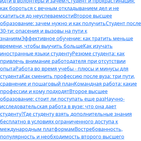
идти в волонтеры и зачем?
Студент и прокрастинация:
как бороться с вечным откладыванием дел и не
скатиться до неуспеваемости
Второе высшее
образование: зачем нужно и как получить
Студент после
30-ти: опасения и вызовы на пути к
знаниям
Эффективное обучение: как тратить меньше
времени, чтобы выучить больше
Как изучать
иностранные языки студенту
Резюме студента: как
привлечь внимание работодателя при отсутствии
опыта
Работа во время учебы - плюсы и минусы для
студента
Как сменить профессию после вуза: три пути,
сравнение и пошаговый план
Командная работа: какие
профессии и кому подходят
Второе высшее
образование: стоит ли поступать еще раз
Научно-
исследовательская работа в вузе: что она дает
студенту?
Где студенту взять дополнительные знания
бесплатно в условиях ограниченного доступа к
международным платформам
Востребованность,
популярность и необходимость второго высшего