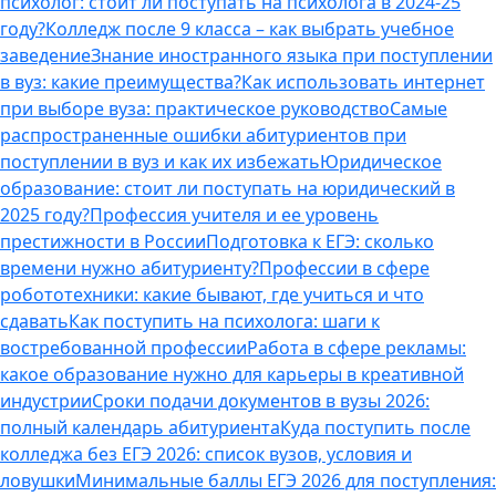
психолог: стоит ли поступать на психолога в 2024-25
году?
Колледж после 9 класса – как выбрать учебное
заведение
Знание иностранного языка при поступлении
в вуз: какие преимущества?
Как использовать интернет
при выборе вуза: практическое руководство
Самые
распространенные ошибки абитуриентов при
поступлении в вуз и как их избежать
Юридическое
образование: стоит ли поступать на юридический в
2025 году?
Профессия учителя и ее уровень
престижности в России
Подготовка к ЕГЭ: сколько
времени нужно абитуриенту?
Профессии в сфере
робототехники: какие бывают, где учиться и что
сдавать
Как поступить на психолога: шаги к
востребованной профессии
Работа в сфере рекламы:
какое образование нужно для карьеры в креативной
индустрии
Сроки подачи документов в вузы 2026:
полный календарь абитуриента
Куда поступить после
колледжа без ЕГЭ 2026: список вузов, условия и
ловушки
Минимальные баллы ЕГЭ 2026 для поступления: