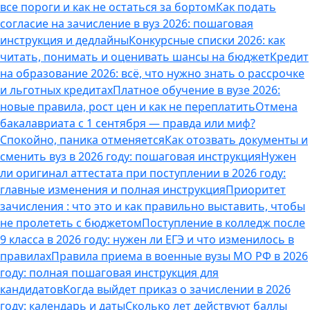
все пороги и как не остаться за бортом
Как подать
согласие на зачисление в вуз 2026: пошаговая
инструкция и дедлайны
Конкурсные списки 2026: как
читать, понимать и оценивать шансы на бюджет
Кредит
на образование 2026: всё, что нужно знать о рассрочке
и льготных кредитах
Платное обучение в вузе 2026:
новые правила, рост цен и как не переплатить
Отмена
бакалавриата с 1 сентября — правда или миф?
Спокойно, паника отменяется
Как отозвать документы и
сменить вуз в 2026 году: пошаговая инструкция
Нужен
ли оригинал аттестата при поступлении в 2026 году:
главные изменения и полная инструкция
Приоритет
зачисления : что это и как правильно выставить, чтобы
не пролететь с бюджетом
Поступление в колледж после
9 класса в 2026 году: нужен ли ЕГЭ и что изменилось в
правилах
Правила приема в военные вузы МО РФ в 2026
году: полная пошаговая инструкция для
кандидатов
Когда выйдет приказ о зачислении в 2026
году: календарь и даты
Сколько лет действуют баллы