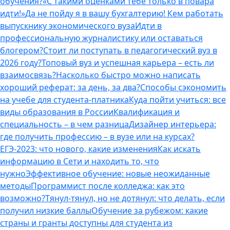
обучения?
«С такими оценками тебе только в повара
идти!»
Да не пойду я в вашу бухгалтерию! Кем работать
выпускнику экономического вуза
Идти в
профессиональную журналистику или оставаться
блогером?
Стоит ли поступать в педагогический вуз в
2026 году?
Топовый вуз и успешная карьера – есть ли
взаимосвязь?
Насколько быстро можно написать
хороший реферат: за день, за два?
Способы сэкономить
на учебе для студента-платника
Куда пойти учиться: все
виды образования в России
Квалификация и
специальность – в чем разница
Дизайнер интерьера:
где получить профессию – в вузе или на курсах?
ЕГЭ-2023: что нового, какие изменения
Как искать
информацию в Сети и находить то, что
нужно
Эффективное обучение: новые неожиданные
методы
Программист после колледжа: как это
возможно?
Тянул-тянул, но не дотянул: что делать, если
получил низкие баллы
Обучение за рубежом: какие
страны и гранты доступны для студента из