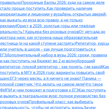
правильно
Проходные баллы 2026: куда на самом деле
стало проще поступить.
Как проверить наличие
аккредитации и лицензии у вуза
День открытых дверей:
как выжать из вуза всю правду, а не только
рекламу
Юрист в 2026: золотые горы или тяжёлая
реальность? Карьера без розовых очков
От детсада до
доктора наук: как устроена наша образовательная
лестница (и на какой ступени застрять)
Репетитор, курсы
или учитель в школе – как лучше подготовиться к
ЕГЭ
Дополнительный набор в вузы 2026: сроки, правила
и как поступить на бюджет во 2‑ю волну
Хороший
репетитор, плохой репетитор – как понять, где какой
Как
поступить в МГУ в 2026 году: варианты повысить свой
шанс
ЕГЭ через месяц, а я ничего не знаю? Паника —
плохой советчик. Что делать на самом деле
Что такое
ФИПИ и чем поможет в подготовке к ЕГЭ
Как поступить
и выжить в театральном вузе: полное руководство без
розовых очков
Профильный класс: как выбирать
специальность, чтобы не испортить жизнь
Зачем