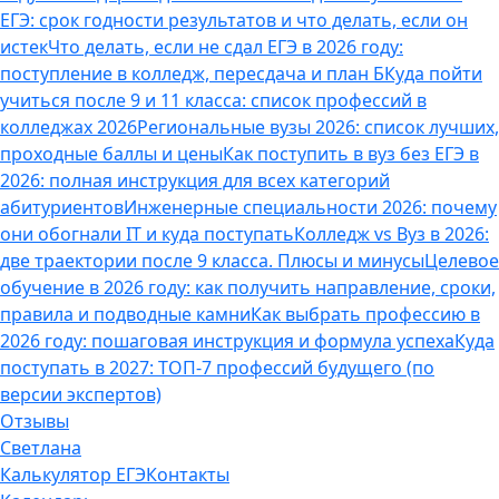
ЕГЭ: срок годности результатов и что делать, если он
истек
Что делать, если не сдал ЕГЭ в 2026 году:
поступление в колледж, пересдача и план Б
Куда пойти
учиться после 9 и 11 класса: список профессий в
колледжах 2026
Региональные вузы 2026: список лучших,
проходные баллы и цены
Как поступить в вуз без ЕГЭ в
2026: полная инструкция для всех категорий
абитуриентов
Инженерные специальности 2026: почему
они обогнали IT и куда поступать
Колледж vs Вуз в 2026:
две траектории после 9 класса. Плюсы и минусы
Целевое
обучение в 2026 году: как получить направление, сроки,
правила и подводные камни
Как выбрать профессию в
2026 году: пошаговая инструкция и формула успеха
Куда
поступать в 2027: ТОП-7 профессий будущего (по
версии экспертов)
Отзывы
Светлана
Калькулятор ЕГЭ
Контакты