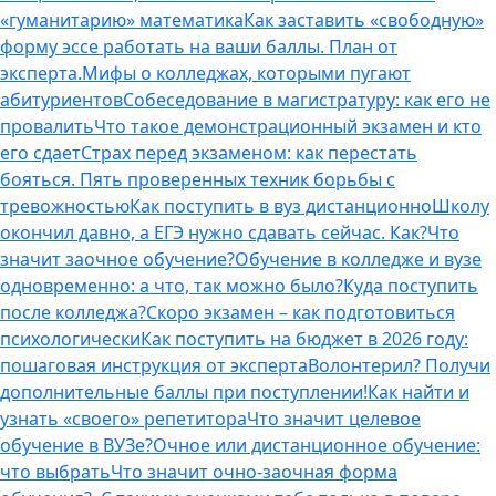
«гуманитарию» математика
Как заставить «свободную»
форму эссе работать на ваши баллы. План от
эксперта.
Мифы о колледжах, которыми пугают
абитуриентов
Собеседование в магистратуру: как его не
провалить
Что такое демонстрационный экзамен и кто
его сдает
Страх перед экзаменом: как перестать
бояться. Пять проверенных техник борьбы с
тревожностью
Как поступить в вуз дистанционно
Школу
окончил давно, а ЕГЭ нужно сдавать сейчас. Как?
Что
значит заочное обучение?
Обучение в колледже и вузе
одновременно: а что, так можно было?
Куда поступить
после колледжа?
Скоро экзамен – как подготовиться
психологически
Как поступить на бюджет в 2026 году:
пошаговая инструкция от эксперта
Волонтерил? Получи
дополнительные баллы при поступлении!
Как найти и
узнать «своего» репетитора
Что значит целевое
обучение в ВУЗе?
Очное или дистанционное обучение:
что выбрать
Что значит очно-заочная форма