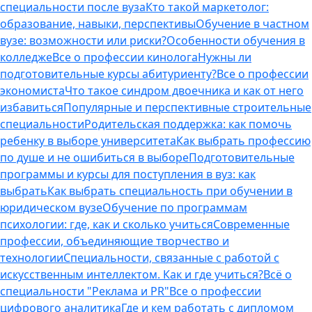
специальности после вуза
Кто такой маркетолог:
образование, навыки, перспективы
Обучение в частном
вузе: возможности или риски?
Особенности обучения в
колледже
Все о профессии кинолога
Нужны ли
подготовительные курсы абитуриенту?
Все о профессии
экономиста
Что такое синдром двоечника и как от него
избавиться
Популярные и перспективные строительные
специальности
Родительская поддержка: как помочь
ребенку в выборе университета
Как выбрать профессию
по душе и не ошибиться в выборе
Подготовительные
программы и курсы для поступления в вуз: как
выбрать
Как выбрать специальность при обучении в
юридическом вузе
Обучение по программам
психологии: где, как и сколько учиться
Современные
профессии, объединяющие творчество и
технологии
Специальности, связанные с работой с
искусственным интеллектом. Как и где учиться?
Всё о
специальности "Реклама и PR"
Все о профессии
цифрового аналитика
Где и кем работать с дипломом