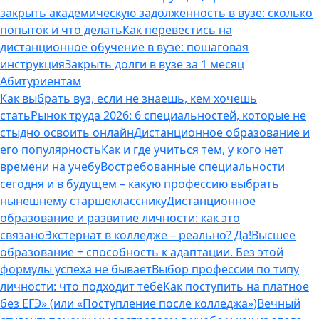
закрыть академическую задолженность в вузе: сколько
попыток и что делать
Как перевестись на
дистанционное обучение в вузе: пошаговая
инструкция
Закрыть долги в вузе за 1 месяц
Абитуриентам
Как выбрать вуз, если не знаешь, кем хочешь
стать
Рынок труда 2026: 6 специальностей, которые не
стыдно освоить онлайн
Дистанционное образование и
его популярность
Как и где учиться тем, у кого нет
времени на учебу
Востребованные специальности
сегодня и в будущем – какую профессию выбрать
нынешнему старшекласснику
Дистанционное
образование и развитие личности: как это
связано
Экстернат в колледже – реально? Да!
Высшее
образование + способность к адаптации. Без этой
формулы успеха не бывает
Выбор профессии по типу
личности: что подходит тебе
Как поступить на платное
без ЕГЭ» (или «Поступление после колледжа»)
Вечный