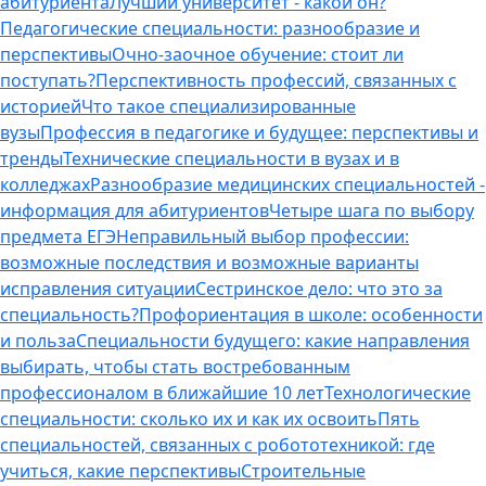
абитуриента
Лучший университет - какой он?
Педагогические специальности: разнообразие и
перспективы
Очно-заочное обучение: стоит ли
поступать?
Перспективность профессий, связанных с
историей
Что такое специализированные
вузы
Профессия в педагогике и будущее: перспективы и
тренды
Технические специальности в вузах и в
колледжах
Разнообразие медицинских специальностей -
информация для абитуриентов
Четыре шага по выбору
предмета ЕГЭ
Неправильный выбор профессии:
возможные последствия и возможные варианты
исправления ситуации
Сестринское дело: что это за
специальность?
Профориентация в школе: особенности
и польза
Специальности будущего: какие направления
выбирать, чтобы стать востребованным
профессионалом в ближайшие 10 лет
Технологические
специальности: сколько их и как их освоить
Пять
специальностей, связанных с робототехникой: где
учиться, какие перспективы
Строительные