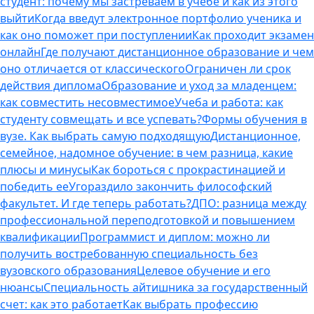
студент: почему мы застреваем в учебе и как из этого
выйти
Когда введут электронное портфолио ученика и
как оно поможет при поступлении
Как проходит экзамен
онлайн
Где получают дистанционное образование и чем
оно отличается от классического
Ограничен ли срок
действия диплома
Образование и уход за младенцем:
как совместить несовместимое
Учеба и работа: как
студенту совмещать и все успевать?
Формы обучения в
вузе. Как выбрать самую подходящую
Дистанционное,
семейное, надомное обучение: в чем разница, какие
плюсы и минусы
Как бороться с прокрастинацией и
победить ее
Угораздило закончить философский
факультет. И где теперь работать?
ДПО: разница между
профессиональной переподготовкой и повышением
квалификации
Программист и диплом: можно ли
получить востребованную специальность без
вузовского образования
Целевое обучение и его
нюансы
Специальность айтишника за государственный
счет: как это работает
Как выбрать профессию