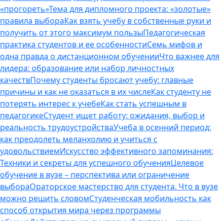
«прогореть»
Тема для дипломного проекта: «золотые»
правила выбора
Как взять учебу в собственные руки и
получить от этого максимум пользы
Педагогическая
практика студентов и ее особенности
Семь мифов и
одна правда о дистанционном обучении
Что важнее для
лидера: образование или набор личностных
качеств
Почему студенты бросают учебу: главные
причины и как не оказаться в их числе
Как студенту не
потерять интерес к учебе
Как стать успешным в
педагогике
Студент ищет работу: ожидания, выбор и
реальность трудоустройства
Учеба в осенний период:
как преодолеть меланхолию и учиться с
удовольствием
Искусство эффективного запоминания:
Техники и секреты для успешного обучения
Целевое
обучение в вузе – перспектива или ограничение
выбора
Ораторское мастерство для студента. Что в вузе
можно решить словом
Студенческая мобильность как
способ открытия мира через программы