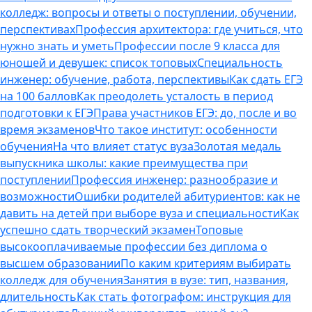
колледж: вопросы и ответы о поступлении, обучении,
перспективах
Профессия архитектора: где учиться, что
нужно знать и уметь
Профессии после 9 класса для
юношей и девушек: список топовых
Специальность
инженер: обучение, работа, перспективы
Как сдать ЕГЭ
на 100 баллов
Как преодолеть усталость в период
подготовки к ЕГЭ
Права участников ЕГЭ: до, после и во
время экзаменов
Что такое институт: особенности
обучения
На что влияет статус вуза
Золотая медаль
выпускника школы: какие преимущества при
поступлении
Профессия инженер: разнообразие и
возможности
Ошибки родителей абитуриентов: как не
давить на детей при выборе вуза и специальности
Как
успешно сдать творческий экзамен
Топовые
высокооплачиваемые профессии без диплома о
высшем образовании
По каким критериям выбирать
колледж для обучения
Занятия в вузе: тип, названия,
длительность
Как стать фотографом: инструкция для