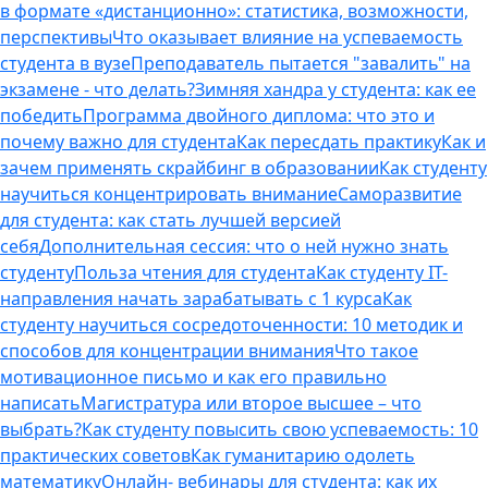
в формате «дистанционно»: статистика, возможности,
перспективы
Что оказывает влияние на успеваемость
студента в вузе
Преподаватель пытается "завалить" на
экзамене - что делать?
Зимняя хандра у студента: как ее
победить
Программа двойного диплома: что это и
почему важно для студента
Как пересдать практику
Как и
зачем применять скрайбинг в образовании
Как студенту
научиться концентрировать внимание
Саморазвитие
для студента: как стать лучшей версией
себя
Дополнительная сессия: что о ней нужно знать
студенту
Польза чтения для студента
Как студенту IT-
направления начать зарабатывать с 1 курса
Как
студенту научиться сосредоточенности: 10 методик и
способов для концентрации внимания
Что такое
мотивационное письмо и как его правильно
написать
Магистратура или второе высшее – что
выбрать?
Как студенту повысить свою успеваемость: 10
практических советов
Как гуманитарию одолеть
математику
Онлайн- вебинары для студента: как их