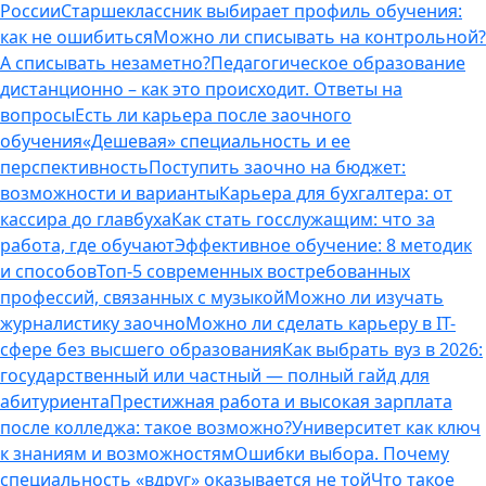
России
Старшеклассник выбирает профиль обучения:
как не ошибиться
Можно ли списывать на контрольной?
А списывать незаметно?
Педагогическое образование
дистанционно – как это происходит. Ответы на
вопросы
Есть ли карьера после заочного
обучения
«Дешевая» специальность и ее
перспективность
Поступить заочно на бюджет:
возможности и варианты
Карьера для бухгалтера: от
кассира до главбуха
Как стать госслужащим: что за
работа, где обучают
Эффективное обучение: 8 методик
и способов
Топ-5 современных востребованных
профессий, связанных с музыкой
Можно ли изучать
журналистику заочно
Можно ли сделать карьеру в IT-
сфере без высшего образования
Как выбрать вуз в 2026:
государственный или частный — полный гайд для
абитуриента
Престижная работа и высокая зарплата
после колледжа: такое возможно?
Университет как ключ
к знаниям и возможностям
Ошибки выбора. Почему
специальность «вдруг» оказывается не той
Что такое