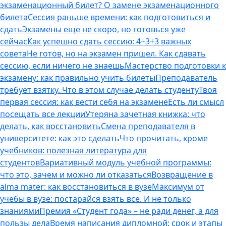
экзаменационный билет? О замене экзаменационного
билета
Сессия раньше времени: как подготовиться и
сдать
Экзамены еще не скоро, но готовься уже
сейчас
Как успешно сдать сессию: 4+3+3 важных
совета
Не готов, но на экзамен пришел. Как сдавать
сессию, если ничего не знаешь
Мастерство подготовки к
экзамену: как правильно учить билеты
Преподаватель
требует взятку. Что в этом случае делать студенту
Твоя
первая сессия: как вести себя на экзамене
Есть ли смысл
посещать все лекции
Утеряна зачетная книжка: что
делать, как восстановить
Смена преподавателя в
университете: как это сделать
Что прочитать, кроме
учебников: полезная литература для
студентов
Вариативный модуль учебной программы:
что это, зачем и можно ли отказаться
Возвращение в
alma mater: как восстановиться в вузе
Максимум от
учебы в вузе: постарайся взять все. И не только
знаниями
Премия «Студент года» – не ради денег, а для
пользы дела
Время написания дипломной: срок и этапы