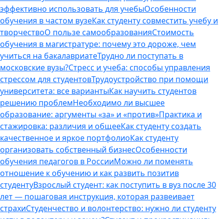
эффективно использовать для учебы
Особенности
обучения в частом вузе
Как студенту совместить учебу и
творчество
О пользе самообразования
Стоимость
обучения в магистратуре: почему это дороже, чем
учиться на бакалавриате
Трудно ли поступать в
московские вузы?
Стресс и учеба: способы управления
стрессом для студентов
Трудоустройство при помощи
университета: все варианты
Как научить студентов
решению проблем
Необходимо ли высшее
образование: аргументы «за» и «против»
Практика и
стажировка: различия и общее
Как студенту создать
качественное и яркое портфолио
Как студенту
организовать собственный бизнес
Особенности
обучения педагогов в России
Можно ли поменять
отношение к обучению и как развить позитив
студенту
Взрослый студент: как поступить в вуз после 30
лет — пошаговая инструкция, которая развеивает
страхи
Студенчество и волонтерство: нужно ли cтуденту