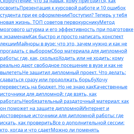
Скорочтение: что за навык, кому пригодится, как
освоить
Презентация к курсовой работе и 10 ошибок
студента при ее оформлении
Поступил? Теперь у тебя
новая жизнь. ТОП советов первокурснику
Метод
мозгового штурма и его эффективность при подготовке
к экзаменам
Как быстро и просто написать конспект
лекции
Майноры в вузе: что это, зачем нужно и как не
прогадать с выбором
Сбор материала для дипломной
работы: где, как, сколько
Ходить или не ходить: кому
реально дают свободное посещение в вузе и как не
вылететь
Не защитил дипломный проект. Что делать:
сдаваться сразу или продолжать борьбу
Хочу
перевестись на бюджет. Но не знаю как
Качественные
источники для дипломной: где взять, как
работать
Необязательный раздаточный материал: как
он поможет на защите дипломной
Интернет и
достоверные источники для дипломной работы: где
искать, как проверить
Все о дополнительной сессии:
кто, когда и что сдает
Можно ли поменять