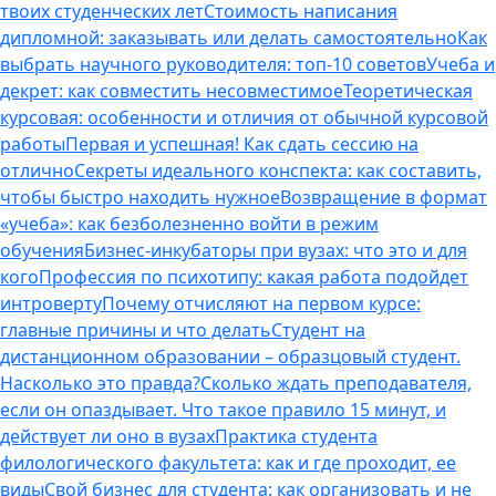
твоих студенческих лет
Стоимость написания
дипломной: заказывать или делать самостоятельно
Как
выбрать научного руководителя: топ-10 советов
Учеба и
декрет: как совместить несовместимое
Теоретическая
курсовая: особенности и отличия от обычной курсовой
работы
Первая и успешная! Как сдать сессию на
отлично
Секреты идеального конспекта: как составить,
чтобы быстро находить нужное
Возвращение в формат
«учеба»: как безболезненно войти в режим
обучения
Бизнес-инкубаторы при вузах: что это и для
кого
Профессия по психотипу: какая работа подойдет
интроверту
Почему отчисляют на первом курсе:
главные причины и что делать
Студент на
дистанционном образовании – образцовый студент.
Насколько это правда?
Сколько ждать преподавателя,
если он опаздывает. Что такое правило 15 минут, и
действует ли оно в вузах
Практика студента
филологического факультета: как и где проходит, ее
виды
Свой бизнес для студента: как организовать и не