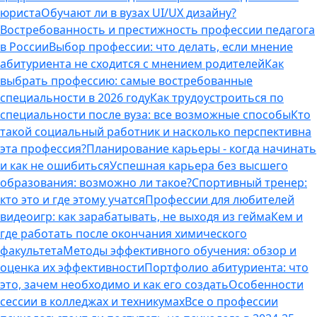
юриста
Обучают ли в вузах UI/UX дизайну?
Востребованность и престижность профессии педагога
в России
Выбор профессии: что делать, если мнение
абитуриента не сходится с мнением родителей
Как
выбрать профессию: самые востребованные
специальности в 2026 году
Как трудоустроиться по
специальности после вуза: все возможные способы
Кто
такой социальный работник и насколько перспективна
эта профессия?
Планирование карьеры - когда начинать
и как не ошибиться
Успешная карьера без высшего
образования: возможно ли такое?
Спортивный тренер:
кто это и где этому учатся
Профессии для любителей
видеоигр: как зарабатывать, не выходя из гейма
Кем и
где работать после окончания химического
факультета
Методы эффективного обучения: обзор и
оценка их эффективности
Портфолио абитуриента: что
это, зачем необходимо и как его создать
Особенности
сессии в колледжах и техникумах
Все о профессии