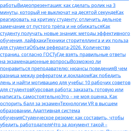
работы
Видеопрезентация: как сделать ролик на 3
минуты, который не выключат на десятой секунде
Как
реагировать на критику студенту: отличить дельное
замечание от пустого трёпа и не обижаться
Как
студенту получать новые знания: методы эффективного
обучения, лайфхаки
Техники сторителлинга и их польза
для студента
Объем реферата-2026. Количество
страниц, согласно ГОСТу
Где взять правильные ответы
на экзаменационные вопросы
Возможно ли
понравиться преподавателю: нюансы поведения
В чем
разница между рефератом и докладом
Как победить
лень и найти мотивацию для учебы: 10 рабочих советов
для студентов
Курсовая работа: заказать готовую или
написать самостоятельно
Это – не моя оценка. Как
оспорить балл за экзамен
Технологии VR в высшем
образовании. Адаптивная система
обучения
Студенческое резюме: как составить, чтобы
убедить работодателя
Что за документ такой –