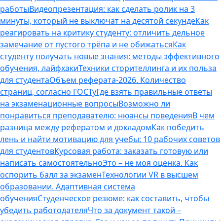
работы
Видеопрезентация: как сделать ролик на 3
минуты, который не выключат на десятой секунде
Как
реагировать на критику студенту: отличить дельное
замечание от пустого трёпа и не обижаться
Как
студенту получать новые знания: методы эффективного
обучения, лайфхаки
Техники сторителлинга и их польза
для студента
Объем реферата-2026. Количество
страниц, согласно ГОСТу
Где взять правильные ответы
на экзаменационные вопросы
Возможно ли
понравиться преподавателю: нюансы поведения
В чем
разница между рефератом и докладом
Как победить
лень и найти мотивацию для учебы: 10 рабочих советов
для студентов
Курсовая работа: заказать готовую или
написать самостоятельно
Это – не моя оценка. Как
оспорить балл за экзамен
Технологии VR в высшем
образовании. Адаптивная система
обучения
Студенческое резюме: как составить, чтобы
убедить работодателя
Что за документ такой –