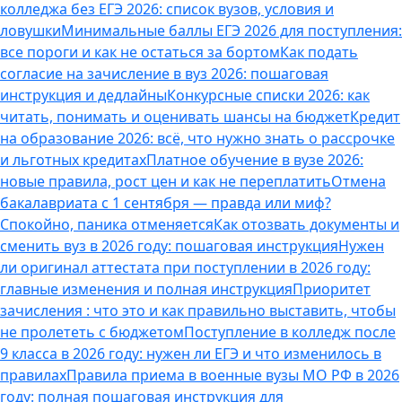
колледжа без ЕГЭ 2026: список вузов, условия и
ловушки
Минимальные баллы ЕГЭ 2026 для поступления:
все пороги и как не остаться за бортом
Как подать
согласие на зачисление в вуз 2026: пошаговая
инструкция и дедлайны
Конкурсные списки 2026: как
читать, понимать и оценивать шансы на бюджет
Кредит
на образование 2026: всё, что нужно знать о рассрочке
и льготных кредитах
Платное обучение в вузе 2026:
новые правила, рост цен и как не переплатить
Отмена
бакалавриата с 1 сентября — правда или миф?
Спокойно, паника отменяется
Как отозвать документы и
сменить вуз в 2026 году: пошаговая инструкция
Нужен
ли оригинал аттестата при поступлении в 2026 году:
главные изменения и полная инструкция
Приоритет
зачисления : что это и как правильно выставить, чтобы
не пролететь с бюджетом
Поступление в колледж после
9 класса в 2026 году: нужен ли ЕГЭ и что изменилось в
правилах
Правила приема в военные вузы МО РФ в 2026
году: полная пошаговая инструкция для