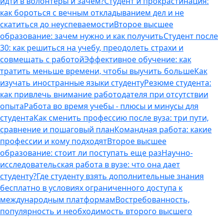
идти в волонтеры и зачем?
Студент и прокрастинация:
как бороться с вечным откладыванием дел и не
скатиться до неуспеваемости
Второе высшее
образование: зачем нужно и как получить
Студент после
30: как решиться на учебу, преодолеть страхи и
совмещать с работой
Эффективное обучение: как
тратить меньше времени, чтобы выучить больше
Как
изучать иностранные языки студенту
Резюме студента:
как привлечь внимание работодателя при отсутствии
опыта
Работа во время учебы - плюсы и минусы для
студента
Как сменить профессию после вуза: три пути,
сравнение и пошаговый план
Командная работа: какие
профессии и кому подходят
Второе высшее
образование: стоит ли поступать еще раз
Научно-
исследовательская работа в вузе: что она дает
студенту?
Где студенту взять дополнительные знания
бесплатно в условиях ограниченного доступа к
международным платформам
Востребованность,
популярность и необходимость второго высшего