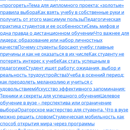
«прогореть»
Тема для дипломного проекта: «золотые»
правила выбора
Как взять учебу в собственные руки и
получить от этого максимум пользы
Педагогическая
практика студентов и ее особенности
Семь мифов и
одна правда о дистанционном обучении
Что важнее для
лидера: образование или набор личностных
качеств
Почему студенты бросают учебу: главные
причины и как не оказаться в их числе
Как студенту не
потерять интерес к учебе
Как стать успешным в
педагогике
Студент ищет работу: ожидания, выбор и
реальность трудоустройства
Учеба в осенний период:
как преодолеть меланхолию и учиться с
удовольствием
Искусство эффективного запоминания:
Техники и секреты для успешного обучения
Целевое
обучение в вузе – перспектива или ограничение
выбора
Ораторское мастерство для студента. Что в вузе
можно решить словом
Студенческая мобильность как
способ открытия мира через программы