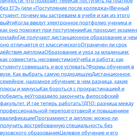
личности: что подходит тебе
Как поступить на платное
без ЕГЭ» (или «Поступление после колледжа»)
Вечный
студент: почему мы застреваем в учебе и как из этого
выйти
Когда введут электронное портфолио ученика и
как оно поможет при поступлении
Как проходит экзамен
онлайн
Где получают дистанционное образование и чем
оно отличается от классического
Ограничен ли срок
действия диплома
Образование и уход за младенцем:
как совместить несовместимое
Учеба и работа: как
студенту совмещать и все успевать?
Формы обучения в
вузе. Как выбрать самую подходящую
Дистанционное,
семейное, надомное обучение: в чем разница, какие
плюсы и минусы
Как бороться с прокрастинацией и
победить ее
Угораздило закончить философский
факультет. И где теперь работать?
ДПО: разница между
профессиональной переподготовкой и повышением
квалификации
Программист и диплом: можно ли
получить востребованную специальность без
вузовского образования
Целевое обучение и его