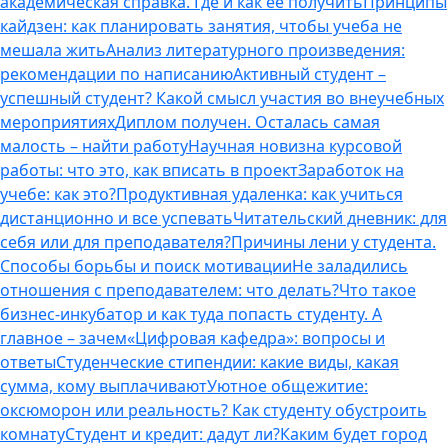
академическая справка. Где и как ее получить
Принципы
кайдзен: как планировать занятия, чтобы учеба не
мешала жить
Анализ литературного произведения:
рекомендации по написанию
Активный студент –
успешный студент? Какой смысл участия во внеучебных
мероприятиях
Диплом получен. Осталась самая
малость – найти работу
Научная новизна курсовой
работы: что это, как вписать в проект
Заработок на
учебе: как это?
Продуктивная удаленка: как учиться
дистанционно и все успевать
Читательский дневник: для
себя или для преподавателя?
Причины лени у студента.
Способы борьбы и поиск мотивации
Не заладились
отношения с преподавателем: что делать?
Что такое
бизнес-инкубатор и как туда попасть студенту. А
главное – зачем
«Цифровая кафедра»: вопросы и
ответы
Студенческие стипендии: какие виды, какая
сумма, кому выплачивают
Уютное общежитие:
оксюморон или реальность? Как студенту обустроить
комнату
Студент и кредит: дадут ли?
Каким будет город