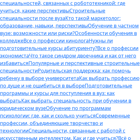
специальностей, связанных с робототехникой: где
учиться, какие перспективы
Строительные
специальности после вуза
Кто такой маркетолог:
образование, навыки, перспективы
Обучение в частном
вузе: возможности или риски?
Особенности обучения в
колледже
Все о профессии кинолога
Нужны ли
подготовительные курсы абитуриенту?
Все о профессии
экономиста
Что такое синдром двоечника и как от него
избавиться
Популярные и перспективные строительные
специальности
Родительская поддержка: как помочь
ребенку в выборе университета
Как выбрать профессию
по душе и не ошибиться в выборе
Подготовительные
программы и курсы для поступления в вуз: как
выбрать
Как выбрать специальность при обучении в
юридическом вузе
Обучение по программам
психологии: где, как и сколько учиться
Современные
профессии, объединяющие творчество и
технологии
Специальности, связанные с работой с
искусственным интеллектом. Как и где учиться?
Всё о