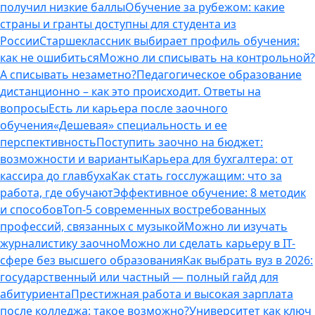
получил низкие баллы
Обучение за рубежом: какие
страны и гранты доступны для студента из
России
Старшеклассник выбирает профиль обучения:
как не ошибиться
Можно ли списывать на контрольной?
А списывать незаметно?
Педагогическое образование
дистанционно – как это происходит. Ответы на
вопросы
Есть ли карьера после заочного
обучения
«Дешевая» специальность и ее
перспективность
Поступить заочно на бюджет:
возможности и варианты
Карьера для бухгалтера: от
кассира до главбуха
Как стать госслужащим: что за
работа, где обучают
Эффективное обучение: 8 методик
и способов
Топ-5 современных востребованных
профессий, связанных с музыкой
Можно ли изучать
журналистику заочно
Можно ли сделать карьеру в IT-
сфере без высшего образования
Как выбрать вуз в 2026:
государственный или частный — полный гайд для
абитуриента
Престижная работа и высокая зарплата
после колледжа: такое возможно?
Университет как ключ