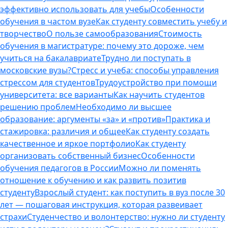
эффективно использовать для учебы
Особенности
обучения в частом вузе
Как студенту совместить учебу и
творчество
О пользе самообразования
Стоимость
обучения в магистратуре: почему это дороже, чем
учиться на бакалавриате
Трудно ли поступать в
московские вузы?
Стресс и учеба: способы управления
стрессом для студентов
Трудоустройство при помощи
университета: все варианты
Как научить студентов
решению проблем
Необходимо ли высшее
образование: аргументы «за» и «против»
Практика и
стажировка: различия и общее
Как студенту создать
качественное и яркое портфолио
Как студенту
организовать собственный бизнес
Особенности
обучения педагогов в России
Можно ли поменять
отношение к обучению и как развить позитив
студенту
Взрослый студент: как поступить в вуз после 30
лет — пошаговая инструкция, которая развеивает
страхи
Студенчество и волонтерство: нужно ли cтуденту