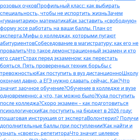
розовых очков
Профильный класс: как выбирать
специальность, чтобы не испортить жизнь
Зачем
«гуманитарию» математика
Как заставить «свободную»
форму эссе работать на ваши баллы. План от
эксперта.
Мифы о колледжах, которыми пугают
абитуриентов
Собеседование в магистратуру: как его не
провалить
Что такое демонстрационный экзамен и кто
его сдает
Страх перед экзаменом: как перестать
бояться. Пять проверенных техник борьбы с
тревожностью
Как поступить в вуз дистанционно
Школу
окончил давно, а ЕГЭ нужно сдавать сейчас. Как?
Что
значит заочное обучение?
Обучение в колледже и вузе
одновременно: а что, так можно было?
Куда поступить
после колледжа?
Скоро экзамен – как подготовиться
психологически
Как поступить на бюджет в 2026 году:
пошаговая инструкция от эксперта
Волонтерил? Получи
дополнительные баллы при поступлении!
Как найти и
узнать «своего» репетитора
Что значит целевое