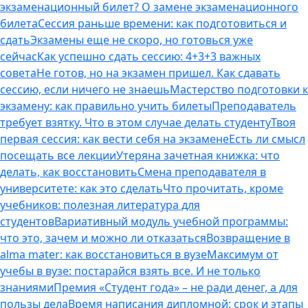
экзаменационный билет? О замене экзаменационного
билета
Сессия раньше времени: как подготовиться и
сдать
Экзамены еще не скоро, но готовься уже
сейчас
Как успешно сдать сессию: 4+3+3 важных
совета
Не готов, но на экзамен пришел. Как сдавать
сессию, если ничего не знаешь
Мастерство подготовки к
экзамену: как правильно учить билеты
Преподаватель
требует взятку. Что в этом случае делать студенту
Твоя
первая сессия: как вести себя на экзамене
Есть ли смысл
посещать все лекции
Утеряна зачетная книжка: что
делать, как восстановить
Смена преподавателя в
университете: как это сделать
Что прочитать, кроме
учебников: полезная литература для
студентов
Вариативный модуль учебной программы:
что это, зачем и можно ли отказаться
Возвращение в
alma mater: как восстановиться в вузе
Максимум от
учебы в вузе: постарайся взять все. И не только
знаниями
Премия «Студент года» – не ради денег, а для
пользы дела
Время написания дипломной: срок и этапы