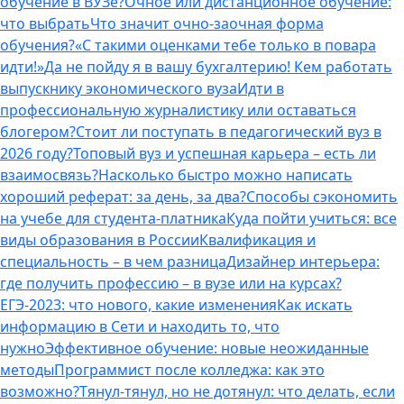
обучение в ВУЗе?
Очное или дистанционное обучение:
что выбрать
Что значит очно-заочная форма
обучения?
«С такими оценками тебе только в повара
идти!»
Да не пойду я в вашу бухгалтерию! Кем работать
выпускнику экономического вуза
Идти в
профессиональную журналистику или оставаться
блогером?
Стоит ли поступать в педагогический вуз в
2026 году?
Топовый вуз и успешная карьера – есть ли
взаимосвязь?
Насколько быстро можно написать
хороший реферат: за день, за два?
Способы сэкономить
на учебе для студента-платника
Куда пойти учиться: все
виды образования в России
Квалификация и
специальность – в чем разница
Дизайнер интерьера:
где получить профессию – в вузе или на курсах?
ЕГЭ-2023: что нового, какие изменения
Как искать
информацию в Сети и находить то, что
нужно
Эффективное обучение: новые неожиданные
методы
Программист после колледжа: как это
возможно?
Тянул-тянул, но не дотянул: что делать, если