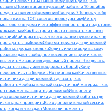
Скорочтение: что за навык, кому пригодится, как
освоить
Презентация к курсовой работе и 10 ошибок
студента при ее оформлении
Поступил? Теперь у тебя
новая жизнь. ТОП советов первокурснику
Метод
мозгового штурма и его эффективность при подготовке
к экзаменам
Как быстро и просто написать конспект
лекции
Майноры в вузе: что это, зачем нужно и как не
прогадать с выбором
Сбор материала для дипломной
работы: где, как, сколько
Ходить или не ходить: кому
реально дают свободное посещение в вузе и как не
вылететь
Не защитил дипломный проект. Что делать:
сдаваться сразу или продолжать борьбу
Хочу
перевестись на бюджет. Но не знаю как
Качественные
источники для дипломной: где взять, как
работать
Необязательный раздаточный материал: как
он поможет на защите дипломной
Интернет и
достоверные источники для дипломной работы: где
искать, как проверить
Все о дополнительной сессии:
кто, когда и что сдает
Можно ли поменять