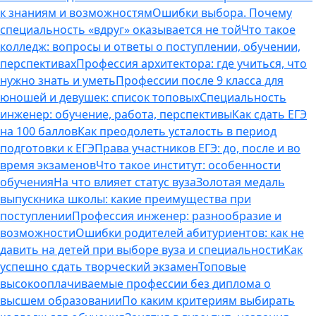
к знаниям и возможностям
Ошибки выбора. Почему
специальность «вдруг» оказывается не той
Что такое
колледж: вопросы и ответы о поступлении, обучении,
перспективах
Профессия архитектора: где учиться, что
нужно знать и уметь
Профессии после 9 класса для
юношей и девушек: список топовых
Специальность
инженер: обучение, работа, перспективы
Как сдать ЕГЭ
на 100 баллов
Как преодолеть усталость в период
подготовки к ЕГЭ
Права участников ЕГЭ: до, после и во
время экзаменов
Что такое институт: особенности
обучения
На что влияет статус вуза
Золотая медаль
выпускника школы: какие преимущества при
поступлении
Профессия инженер: разнообразие и
возможности
Ошибки родителей абитуриентов: как не
давить на детей при выборе вуза и специальности
Как
успешно сдать творческий экзамен
Топовые
высокооплачиваемые профессии без диплома о
высшем образовании
По каким критериям выбирать