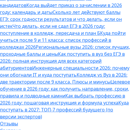
кандидатов
Когда выйдет приказ о зачислении в 2026
году: календарь и даты
Сколько лет действуют баллы
ЕГЭ: срок годности результатов и что делать, если он
истек
Что делать, если не сдал ЕГЭ в 2026 году:
поступление в колледж, пересдача и план Б
Куда пойти
учиться после 9 и 11 класса: список профессий в
колледжах 2026
Региональные вузы 2026: список лучших,
проходные баллы и цены
Как поступить в вуз без ЕГЭ в
2026: полная инструкция для всех категорий
абитуриентов
Инженерные специальности 2026: почему
они обогнали IT и куда поступать
Колледж vs Вуз в 2026:
две траектории после 9 класса. Плюсы и минусы
Целевое
обучение в 2026 году: как получить направление, сроки,
правила и подводные камни
Как выбрать профессию в
2026 году: пошаговая инструкция и формула успеха
Куда
поступать в 2027: ТОП-7 профессий будущего (по
версии экспертов)
Отзывы