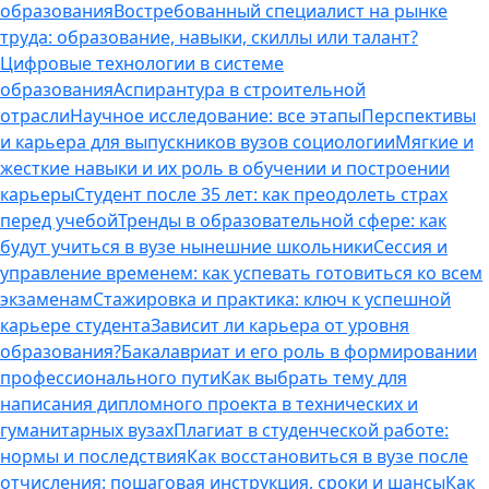
образования
Востребованный специалист на рынке
труда: образование, навыки, скиллы или талант?
Цифровые технологии в системе
образования
Аспирантура в строительной
отрасли
Научное исследование: все этапы
Перспективы
и карьера для выпускников вузов социологии
Мягкие и
жесткие навыки и их роль в обучении и построении
карьеры
Студент после 35 лет: как преодолеть страх
перед учебой
Тренды в образовательной сфере: как
будут учиться в вузе нынешние школьники
Сессия и
управление временем: как успевать готовиться ко всем
экзаменам
Стажировка и практика: ключ к успешной
карьере студента
Зависит ли карьера от уровня
образования?
Бакалавриат и его роль в формировании
профессионального пути
Как выбрать тему для
написания дипломного проекта в технических и
гуманитарных вузах
Плагиат в студенческой работе:
нормы и последствия
Как восстановиться в вузе после
отчисления: пошаговая инструкция, сроки и шансы
Как