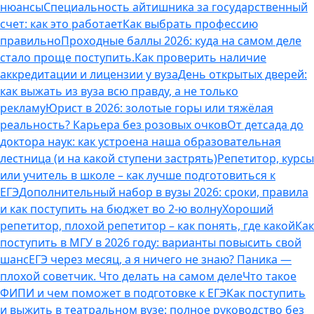
нюансы
Специальность айтишника за государственный
счет: как это работает
Как выбрать профессию
правильно
Проходные баллы 2026: куда на самом деле
стало проще поступить.
Как проверить наличие
аккредитации и лицензии у вуза
День открытых дверей:
как выжать из вуза всю правду, а не только
рекламу
Юрист в 2026: золотые горы или тяжёлая
реальность? Карьера без розовых очков
От детсада до
доктора наук: как устроена наша образовательная
лестница (и на какой ступени застрять)
Репетитор, курсы
или учитель в школе – как лучше подготовиться к
ЕГЭ
Дополнительный набор в вузы 2026: сроки, правила
и как поступить на бюджет во 2‑ю волну
Хороший
репетитор, плохой репетитор – как понять, где какой
Как
поступить в МГУ в 2026 году: варианты повысить свой
шанс
ЕГЭ через месяц, а я ничего не знаю? Паника —
плохой советчик. Что делать на самом деле
Что такое
ФИПИ и чем поможет в подготовке к ЕГЭ
Как поступить
и выжить в театральном вузе: полное руководство без