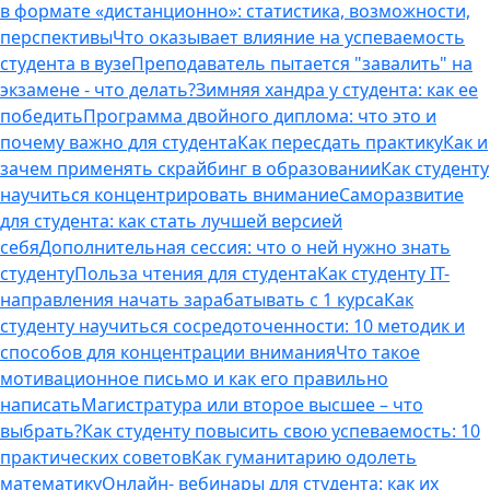
в формате «дистанционно»: статистика, возможности,
перспективы
Что оказывает влияние на успеваемость
студента в вузе
Преподаватель пытается "завалить" на
экзамене - что делать?
Зимняя хандра у студента: как ее
победить
Программа двойного диплома: что это и
почему важно для студента
Как пересдать практику
Как и
зачем применять скрайбинг в образовании
Как студенту
научиться концентрировать внимание
Саморазвитие
для студента: как стать лучшей версией
себя
Дополнительная сессия: что о ней нужно знать
студенту
Польза чтения для студента
Как студенту IT-
направления начать зарабатывать с 1 курса
Как
студенту научиться сосредоточенности: 10 методик и
способов для концентрации внимания
Что такое
мотивационное письмо и как его правильно
написать
Магистратура или второе высшее – что
выбрать?
Как студенту повысить свою успеваемость: 10
практических советов
Как гуманитарию одолеть
математику
Онлайн- вебинары для студента: как их