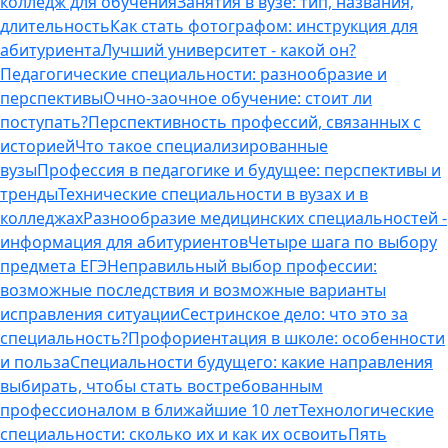
колледж для обучения
Занятия в вузе: тип, названия,
длительность
Как стать фотографом: инструкция для
абитуриента
Лучший университет - какой он?
Педагогические специальности: разнообразие и
перспективы
Очно-заочное обучение: стоит ли
поступать?
Перспективность профессий, связанных с
историей
Что такое специализированные
вузы
Профессия в педагогике и будущее: перспективы и
тренды
Технические специальности в вузах и в
колледжах
Разнообразие медицинских специальностей -
информация для абитуриентов
Четыре шага по выбору
предмета ЕГЭ
Неправильный выбор профессии:
возможные последствия и возможные варианты
исправления ситуации
Сестринское дело: что это за
специальность?
Профориентация в школе: особенности
и польза
Специальности будущего: какие направления
выбирать, чтобы стать востребованным
профессионалом в ближайшие 10 лет
Технологические
специальности: сколько их и как их освоить
Пять