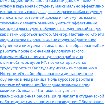
обмена
Действительно ли красный диплом – ключ к
успеху в карьере
Как студенту максимально эффективно
использовать каникулы для саморазвития
Как студенту
написать качественный доклад и почему так важны
тезисы
Как овладеть умением учиться: эффективные
методики для студентов
Буллинг в студенческой среде:
как с этим бороться
Тьютор. Ментор. Наставник. Кто эти
люди и какова их роль в жизни студента
Адаптивное
обучение и виртуальная реальность в образовании
Кем
работать после окончания филологического
факультета
Как написать курсовую работу на
отлично
Список вузов РФ, после которых легко
трудоустроиться
Как студенту искать информацию в
Интернете
Онлайн-образование и дистанционное
обучение: в чем разница?
Роль курсовой работы в
системе образования
Пересдача экзамена перед
комиссией: нюансы
Что такое выпускная
квалификационная работа (ВКР)
Плагиат в студенческой
работе: допустимые нормы и последствия
Образование