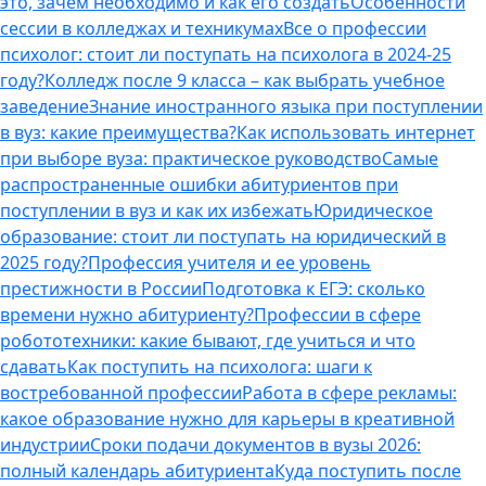
это, зачем необходимо и как его создать
Особенности
сессии в колледжах и техникумах
Все о профессии
психолог: стоит ли поступать на психолога в 2024-25
году?
Колледж после 9 класса – как выбрать учебное
заведение
Знание иностранного языка при поступлении
в вуз: какие преимущества?
Как использовать интернет
при выборе вуза: практическое руководство
Самые
распространенные ошибки абитуриентов при
поступлении в вуз и как их избежать
Юридическое
образование: стоит ли поступать на юридический в
2025 году?
Профессия учителя и ее уровень
престижности в России
Подготовка к ЕГЭ: сколько
времени нужно абитуриенту?
Профессии в сфере
робототехники: какие бывают, где учиться и что
сдавать
Как поступить на психолога: шаги к
востребованной профессии
Работа в сфере рекламы:
какое образование нужно для карьеры в креативной
индустрии
Сроки подачи документов в вузы 2026:
полный календарь абитуриента
Куда поступить после