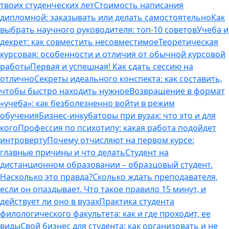
твоих студенческих лет
Стоимость написания
дипломной: заказывать или делать самостоятельно
Как
выбрать научного руководителя: топ-10 советов
Учеба и
декрет: как совместить несовместимое
Теоретическая
курсовая: особенности и отличия от обычной курсовой
работы
Первая и успешная! Как сдать сессию на
отлично
Секреты идеального конспекта: как составить,
чтобы быстро находить нужное
Возвращение в формат
«учеба»: как безболезненно войти в режим
обучения
Бизнес-инкубаторы при вузах: что это и для
кого
Профессия по психотипу: какая работа подойдет
интроверту
Почему отчисляют на первом курсе:
главные причины и что делать
Студент на
дистанционном образовании – образцовый студент.
Насколько это правда?
Сколько ждать преподавателя,
если он опаздывает. Что такое правило 15 минут, и
действует ли оно в вузах
Практика студента
филологического факультета: как и где проходит, ее
виды
Свой бизнес для студента: как организовать и не