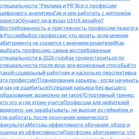
специальности "Реклама и PR"
Все о профессии
цифрового аналитика
Где и кем работать с дипломом
юриста
Обучают ли в вузах UI/UX дизайну?
Востребованность и престижность профессии педагога
в России
Выбор профессии: что делать, если мнение
абитуриента не сходится с мнением родителей
Как
выбрать профессию: самые востребованные
специальности в 2026 году
Как трудоустроиться по
специальности после вуза: все возможные способы
Кто
такой социальный работник и насколько перспективна
эта профессия?
Планирование карьеры - когда начинать
и как не ошибиться
Успешная карьера без высшего
образования: возможно ли такое?
Спортивный тренер:
кто это и где этому учатся
Профессии для любителей
видеоигр: как зарабатывать, не выходя из гейма
Кем и
где работать после окончания химического
факультета
Методы эффективного обучения: обзор и
оценка их эффективности
Портфолио абитуриента: что