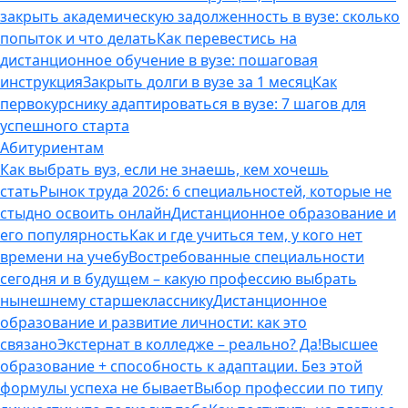
закрыть академическую задолженность в вузе: сколько
попыток и что делать
Как перевестись на
дистанционное обучение в вузе: пошаговая
инструкция
Закрыть долги в вузе за 1 месяц
Как
первокурснику адаптироваться в вузе: 7 шагов для
успешного старта
Абитуриентам
Как выбрать вуз, если не знаешь, кем хочешь
стать
Рынок труда 2026: 6 специальностей, которые не
стыдно освоить онлайн
Дистанционное образование и
его популярность
Как и где учиться тем, у кого нет
времени на учебу
Востребованные специальности
сегодня и в будущем – какую профессию выбрать
нынешнему старшекласснику
Дистанционное
образование и развитие личности: как это
связано
Экстернат в колледже – реально? Да!
Высшее
образование + способность к адаптации. Без этой
формулы успеха не бывает
Выбор профессии по типу