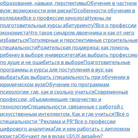
образование, навыки, перспективы
Обучение в частном
вузе: возможности или риски?
Особенности обучения в
колледже
Все о профессии кинолога
Нужны ли
подготовительные курсы абитуриенту?
Все о профессии
экономиста
Что такое синдром двоечника и как от него
избавиться
Популярные и перспективные строительные
специальности
Родительская поддержка: как помочь
ребенку в выборе университета
Как выбрать профессию
по душе и не ошибиться в выборе
Подготовительные
программы и курсы для поступления в вуз: как
выбрать
Как выбрать специальность при обучении в
юридическом вузе
Обучение по программам
психологии: где, как и сколько учиться
Современные
профессии, объединяющие творчество и
технологии
Специальности, связанные с работой с
искусственным интеллектом. Как и где учиться?
Всё о
специальности "Реклама и PR"
Все о профессии
цифрового аналитика
Где и кем работать с дипломом
юриста
Обучают ли в вузах UI/UX дизайну?