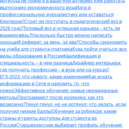
идти!»
Да не пойду я в вашу бухгалтерию! Кем работать
выпускнику экономического вуза
Идти в
профессиональную журналистику или оставаться
блогером?
Стоит ли поступать в педагогический вуз в
2026 году?
Топовый вуз и успешная карьера – есть ли
взаимосвязь?
Насколько быстро можно написать
хороший реферат: за день, за два?
Способы сэкономить
на учебе для студента-платника
Куда пойти учиться: все
виды образования в России
Квалификация и
специальность – в чем разница
Дизайнер интерьера:
где получить профессию – в вузе или на курсах?
ЕГЭ-2023: что нового, какие изменения
Как искать
информацию в Сети и находить то, что
нужно
Эффективное обучение: новые неожиданные
методы
Программист после колледжа: как это
возможно?
Тянул-тянул, но не дотянул: что делать, если
получил низкие баллы
Обучение за рубежом: какие
страны и гранты доступны для студента из
России
Старшеклассник выбирает профиль обучения: