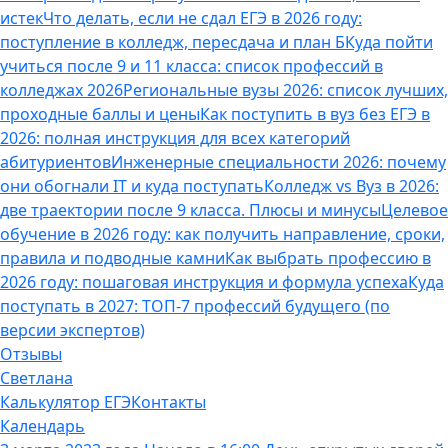
истек
Что делать, если не сдал ЕГЭ в 2026 году:
поступление в колледж, пересдача и план Б
Куда пойти
учиться после 9 и 11 класса: список профессий в
колледжах 2026
Региональные вузы 2026: список лучших,
проходные баллы и цены
Как поступить в вуз без ЕГЭ в
2026: полная инструкция для всех категорий
абитуриентов
Инженерные специальности 2026: почему
они обогнали IT и куда поступать
Колледж vs Вуз в 2026:
две траектории после 9 класса. Плюсы и минусы
Целевое
обучение в 2026 году: как получить направление, сроки,
правила и подводные камни
Как выбрать профессию в
2026 году: пошаговая инструкция и формула успеха
Куда
поступать в 2027: ТОП-7 профессий будущего (по
версии экспертов)
Отзывы
Светлана
Калькулятор ЕГЭ
Контакты
Календарь