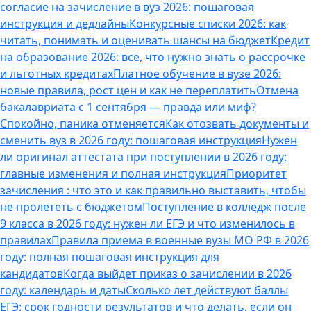
согласие на зачисление в вуз 2026: пошаговая
инструкция и дедлайны
Конкурсные списки 2026: как
читать, понимать и оценивать шансы на бюджет
Кредит
на образование 2026: всё, что нужно знать о рассрочке
и льготных кредитах
Платное обучение в вузе 2026:
новые правила, рост цен и как не переплатить
Отмена
бакалавриата с 1 сентября — правда или миф?
Спокойно, паника отменяется
Как отозвать документы и
сменить вуз в 2026 году: пошаговая инструкция
Нужен
ли оригинал аттестата при поступлении в 2026 году:
главные изменения и полная инструкция
Приоритет
зачисления : что это и как правильно выставить, чтобы
не пролететь с бюджетом
Поступление в колледж после
9 класса в 2026 году: нужен ли ЕГЭ и что изменилось в
правилах
Правила приема в военные вузы МО РФ в 2026
году: полная пошаговая инструкция для
кандидатов
Когда выйдет приказ о зачислении в 2026
году: календарь и даты
Сколько лет действуют баллы
ЕГЭ: срок годности результатов и что делать, если он