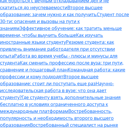
как бороться с вечным откладыванием дел и не
скатиться до неуспеваемости
Второе высшее
образование: зачем нужно и как получить
Студент после
30-ти: опасения и вызовы на пути к
знаниям
Эффективное обучение: как тратить меньше
времени, чтобы выучить больше
Как изучать
иностранные языки студенту
Резюме студента: как
привлечь внимание работодателя при отсутствии
опыта
Работа во время учебы - плюсы и минусы для
студента
Как сменить профессию после вуза: три пути,
сравнение и пошаговый план
Командная работа: какие
профессии и кому подходят
Второе высшее
образование: стоит ли поступать еще раз
Научно-
исследовательская работа в вузе: что она дает
студенту?
Где студенту взять дополнительные знания
бесплатно в условиях ограниченного доступа к
международным платформам
Востребованность,
популярность и необходимость второго высшего
образования
Востребованный специалист на рынке