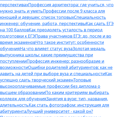
перспективах
Профессия архитектора: где учиться, что
нужно знать и уметь
Профессии после 9 класса для
юношей и девушек: список топовых
Специальность
инженер: обучение, работа, перспективы
Как сдать ЕГЭ
на 100 баллов
Как преодолеть усталость в период
подготовки к ЕГЭ
Права участников ЕГЭ: до, после и во
время экзаменов
Что такое институт: особенности
обучения
На что влияет статус вуза
Золотая медаль
выпускника школы: какие преимущества при
поступлении
Профессия инженер: разнообразие и
возможности
Ошибки родителей абитуриентов: как не
давить на детей при выборе вуза и специальности
Как
успешно сдать творческий экзамен
Топовые
высокооплачиваемые профессии без диплома о
высшем образовании
По каким критериям выбирать
колледж для обучения
Занятия в вузе: тип, названия,
длительность
Как стать фотографом: инструкция для
абитуриента
Лучший университет - какой он?