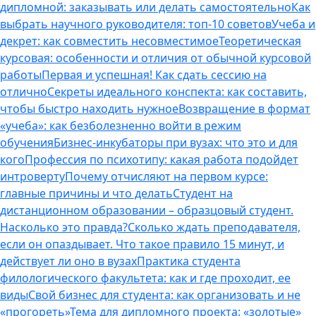
дипломной: заказывать или делать самостоятельно
Как
выбрать научного руководителя: топ-10 советов
Учеба и
декрет: как совместить несовместимое
Теоретическая
курсовая: особенности и отличия от обычной курсовой
работы
Первая и успешная! Как сдать сессию на
отлично
Секреты идеального конспекта: как составить,
чтобы быстро находить нужное
Возвращение в формат
«учеба»: как безболезненно войти в режим
обучения
Бизнес-инкубаторы при вузах: что это и для
кого
Профессия по психотипу: какая работа подойдет
интроверту
Почему отчисляют на первом курсе:
главные причины и что делать
Студент на
дистанционном образовании – образцовый студент.
Насколько это правда?
Сколько ждать преподавателя,
если он опаздывает. Что такое правило 15 минут, и
действует ли оно в вузах
Практика студента
филологического факультета: как и где проходит, ее
виды
Свой бизнес для студента: как организовать и не
«прогореть»
Тема для дипломного проекта: «золотые»