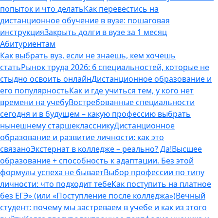
попыток и что делать
Как перевестись на
дистанционное обучение в вузе: пошаговая
инструкция
Закрыть долги в вузе за 1 месяц
Абитуриентам
Как выбрать вуз, если не знаешь, кем хочешь
стать
Рынок труда 2026: 6 специальностей, которые не
стыдно освоить онлайн
Дистанционное образование и
его популярность
Как и где учиться тем, у кого нет
времени на учебу
Востребованные специальности
сегодня и в будущем – какую профессию выбрать
нынешнему старшекласснику
Дистанционное
образование и развитие личности: как это
связано
Экстернат в колледже – реально? Да!
Высшее
образование + способность к адаптации. Без этой
формулы успеха не бывает
Выбор профессии по типу
личности: что подходит тебе
Как поступить на платное
без ЕГЭ» (или «Поступление после колледжа»)
Вечный
студент: почему мы застреваем в учебе и как из этого