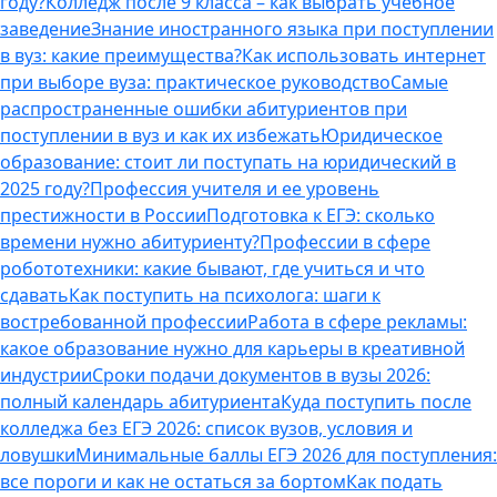
году?
Колледж после 9 класса – как выбрать учебное
заведение
Знание иностранного языка при поступлении
в вуз: какие преимущества?
Как использовать интернет
при выборе вуза: практическое руководство
Самые
распространенные ошибки абитуриентов при
поступлении в вуз и как их избежать
Юридическое
образование: стоит ли поступать на юридический в
2025 году?
Профессия учителя и ее уровень
престижности в России
Подготовка к ЕГЭ: сколько
времени нужно абитуриенту?
Профессии в сфере
робототехники: какие бывают, где учиться и что
сдавать
Как поступить на психолога: шаги к
востребованной профессии
Работа в сфере рекламы:
какое образование нужно для карьеры в креативной
индустрии
Сроки подачи документов в вузы 2026:
полный календарь абитуриента
Куда поступить после
колледжа без ЕГЭ 2026: список вузов, условия и
ловушки
Минимальные баллы ЕГЭ 2026 для поступления:
все пороги и как не остаться за бортом
Как подать