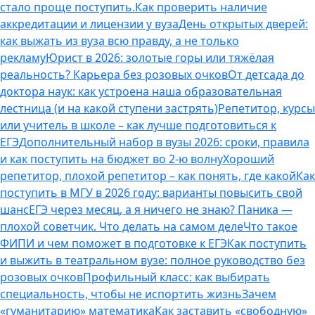
стало проще поступить.
Как проверить наличие
аккредитации и лицензии у вуза
День открытых дверей:
как выжать из вуза всю правду, а не только
рекламу
Юрист в 2026: золотые горы или тяжёлая
реальность? Карьера без розовых очков
От детсада до
доктора наук: как устроена наша образовательная
лестница (и на какой ступени застрять)
Репетитор, курсы
или учитель в школе – как лучше подготовиться к
ЕГЭ
Дополнительный набор в вузы 2026: сроки, правила
и как поступить на бюджет во 2‑ю волну
Хороший
репетитор, плохой репетитор – как понять, где какой
Как
поступить в МГУ в 2026 году: варианты повысить свой
шанс
ЕГЭ через месяц, а я ничего не знаю? Паника —
плохой советчик. Что делать на самом деле
Что такое
ФИПИ и чем поможет в подготовке к ЕГЭ
Как поступить
и выжить в театральном вузе: полное руководство без
розовых очков
Профильный класс: как выбирать
специальность, чтобы не испортить жизнь
Зачем
«гуманитарию» математика
Как заставить «свободную»