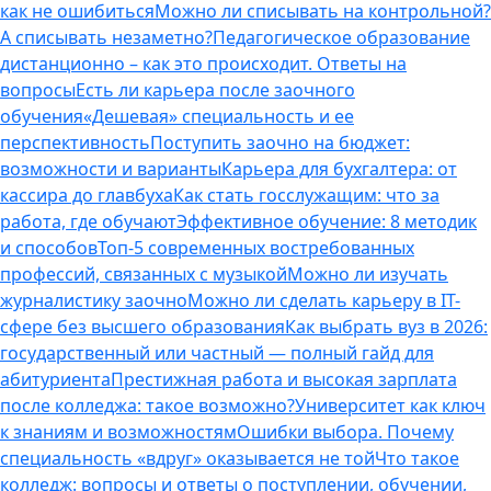
как не ошибиться
Можно ли списывать на контрольной?
А списывать незаметно?
Педагогическое образование
дистанционно – как это происходит. Ответы на
вопросы
Есть ли карьера после заочного
обучения
«Дешевая» специальность и ее
перспективность
Поступить заочно на бюджет:
возможности и варианты
Карьера для бухгалтера: от
кассира до главбуха
Как стать госслужащим: что за
работа, где обучают
Эффективное обучение: 8 методик
и способов
Топ-5 современных востребованных
профессий, связанных с музыкой
Можно ли изучать
журналистику заочно
Можно ли сделать карьеру в IT-
сфере без высшего образования
Как выбрать вуз в 2026:
государственный или частный — полный гайд для
абитуриента
Престижная работа и высокая зарплата
после колледжа: такое возможно?
Университет как ключ
к знаниям и возможностям
Ошибки выбора. Почему
специальность «вдруг» оказывается не той
Что такое
колледж: вопросы и ответы о поступлении, обучении,