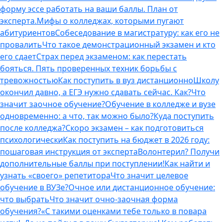
форму эссе работать на ваши баллы. План от
эксперта.
Мифы о колледжах, которыми пугают
абитуриентов
Собеседование в магистратуру: как его не
провалить
Что такое демонстрационный экзамен и кто
его сдает
Страх перед экзаменом: как перестать
бояться. Пять проверенных техник борьбы с
тревожностью
Как поступить в вуз дистанционно
Школу
окончил давно, а ЕГЭ нужно сдавать сейчас. Как?
Что
значит заочное обучение?
Обучение в колледже и вузе
одновременно: а что, так можно было?
Куда поступить
после колледжа?
Скоро экзамен – как подготовиться
психологически
Как поступить на бюджет в 2026 году:
пошаговая инструкция от эксперта
Волонтерил? Получи
дополнительные баллы при поступлении!
Как найти и
узнать «своего» репетитора
Что значит целевое
обучение в ВУЗе?
Очное или дистанционное обучение:
что выбрать
Что значит очно-заочная форма
обучения?
«С такими оценками тебе только в повара