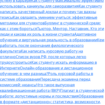
успеху в карьере
Как студенту максимально эффективно
использовать каникулы для саморазвития
Как студенту
написать качественный доклад и почему так важны
тезисы
Как овладеть умением учиться: эффективные
методики для студентов
Буллинг в студенческой среде:
как с этим бороться
Тьютор. Ментор. Наставник. Кто эти
люди и какова их роль в жизни студента
Адаптивное
обучение и виртуальная реальность в образовании
Кем
работать после окончания филологического
факультета
Как написать курсовую работу на
отлично
Список вузов РФ, после которых легко
трудоустроиться
Как студенту искать информацию в
Интернете
Онлайн-образование и дистанционное
обучение: в чем разница?
Роль курсовой работы в
системе образования
Пересдача экзамена перед
комиссией: нюансы
Что такое выпускная
квалификационная работа (ВКР)
Плагиат в студенческой
работе: допустимые нормы и последствия
Образование
в формате «дистанционно»: статистика, возможности,