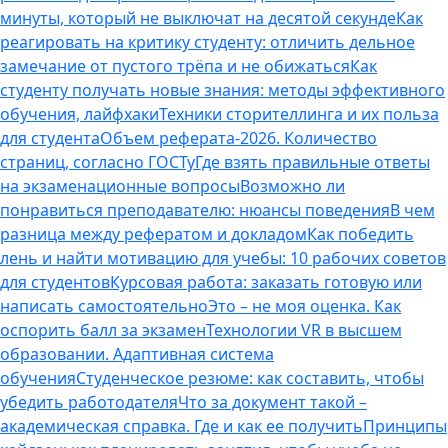
минуты, который не выключат на десятой секунде
Как
реагировать на критику студенту: отличить дельное
замечание от пустого трёпа и не обижаться
Как
студенту получать новые знания: методы эффективного
обучения, лайфхаки
Техники сторителлинга и их польза
для студента
Объем реферата-2026. Количество
страниц, согласно ГОСТу
Где взять правильные ответы
на экзаменационные вопросы
Возможно ли
понравиться преподавателю: нюансы поведения
В чем
разница между рефератом и докладом
Как победить
лень и найти мотивацию для учебы: 10 рабочих советов
для студентов
Курсовая работа: заказать готовую или
написать самостоятельно
Это – не моя оценка. Как
оспорить балл за экзамен
Технологии VR в высшем
образовании. Адаптивная система
обучения
Студенческое резюме: как составить, чтобы
убедить работодателя
Что за документ такой –
академическая справка. Где и как ее получить
Принципы