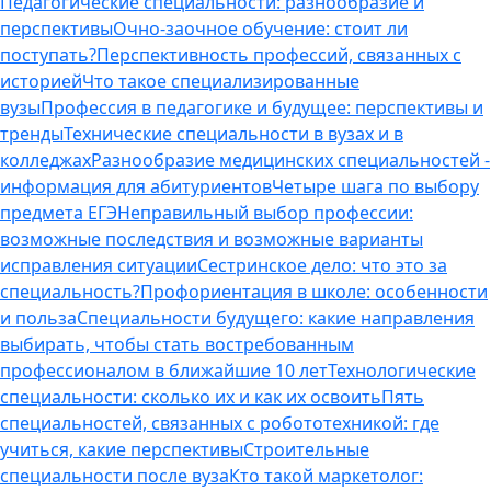
Педагогические специальности: разнообразие и
перспективы
Очно-заочное обучение: стоит ли
поступать?
Перспективность профессий, связанных с
историей
Что такое специализированные
вузы
Профессия в педагогике и будущее: перспективы и
тренды
Технические специальности в вузах и в
колледжах
Разнообразие медицинских специальностей -
информация для абитуриентов
Четыре шага по выбору
предмета ЕГЭ
Неправильный выбор профессии:
возможные последствия и возможные варианты
исправления ситуации
Сестринское дело: что это за
специальность?
Профориентация в школе: особенности
и польза
Специальности будущего: какие направления
выбирать, чтобы стать востребованным
профессионалом в ближайшие 10 лет
Технологические
специальности: сколько их и как их освоить
Пять
специальностей, связанных с робототехникой: где
учиться, какие перспективы
Строительные
специальности после вуза
Кто такой маркетолог: