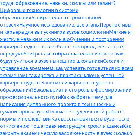
труда: образование, навыки, скиллы или талант?
Цифровые технологии в системе
образования
Аспирантура в строительной
отрасли
Научное исследование: все этапы
Перспективы
и карьера для выпускников вузов социологии
Мягкие и
жесткие навыки и их роль в обучении и построении
карьеры
Студент после 35 лет: как преодолеть страх
перед учебой
Тренды в образовательной сфере: как
будут учиться в вузе нынешние школьники
Сессия и
управление временем: как успевать готовиться ко всем
экзаменам
Стажировка и практика: ключ к успешной
карьере студента
Зависит ли карьера от уровня
образования?
Бакалавриат и его роль в формировании
профессионального пути
Как выбрать тему для
написания дипломного проекта в технических и
гуманитарных вузах
Плагиат в студенческой работе:
нормы и последствия
Как восстановиться в вузе после
отчисления: пошаговая инструкция, сроки и шансы
Как
закрыть академическую задолженность в вузе: сколько