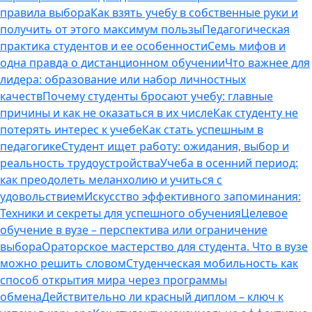
правила выбора
Как взять учебу в собственные руки и
получить от этого максимум пользы
Педагогическая
практика студентов и ее особенности
Семь мифов и
одна правда о дистанционном обучении
Что важнее для
лидера: образование или набор личностных
качеств
Почему студенты бросают учебу: главные
причины и как не оказаться в их числе
Как студенту не
потерять интерес к учебе
Как стать успешным в
педагогике
Студент ищет работу: ожидания, выбор и
реальность трудоустройства
Учеба в осенний период:
как преодолеть меланхолию и учиться с
удовольствием
Искусство эффективного запоминания:
Техники и секреты для успешного обучения
Целевое
обучение в вузе – перспектива или ограничение
выбора
Ораторское мастерство для студента. Что в вузе
можно решить словом
Студенческая мобильность как
способ открытия мира через программы
обмена
Действительно ли красный диплом – ключ к