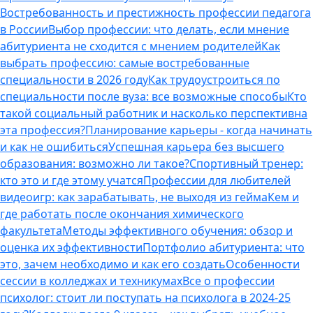
Востребованность и престижность профессии педагога
в России
Выбор профессии: что делать, если мнение
абитуриента не сходится с мнением родителей
Как
выбрать профессию: самые востребованные
специальности в 2026 году
Как трудоустроиться по
специальности после вуза: все возможные способы
Кто
такой социальный работник и насколько перспективна
эта профессия?
Планирование карьеры - когда начинать
и как не ошибиться
Успешная карьера без высшего
образования: возможно ли такое?
Спортивный тренер:
кто это и где этому учатся
Профессии для любителей
видеоигр: как зарабатывать, не выходя из гейма
Кем и
где работать после окончания химического
факультета
Методы эффективного обучения: обзор и
оценка их эффективности
Портфолио абитуриента: что
это, зачем необходимо и как его создать
Особенности
сессии в колледжах и техникумах
Все о профессии
психолог: стоит ли поступать на психолога в 2024-25