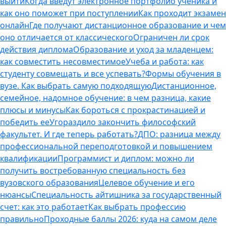
выйти
Когда введут электронное портфолио ученика и
как оно поможет при поступлении
Как проходит экзамен
онлайн
Где получают дистанционное образование и чем
оно отличается от классического
Ограничен ли срок
действия диплома
Образование и уход за младенцем:
как совместить несовместимое
Учеба и работа: как
студенту совмещать и все успевать?
Формы обучения в
вузе. Как выбрать самую подходящую
Дистанционное,
семейное, надомное обучение: в чем разница, какие
плюсы и минусы
Как бороться с прокрастинацией и
победить ее
Угораздило закончить философский
факультет. И где теперь работать?
ДПО: разница между
профессиональной переподготовкой и повышением
квалификации
Программист и диплом: можно ли
получить востребованную специальность без
вузовского образования
Целевое обучение и его
нюансы
Специальность айтишника за государственный
счет: как это работает
Как выбрать профессию
правильно
Проходные баллы 2026: куда на самом деле