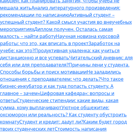
кайдзен: как планировать занятия, чтобы учеба не
мешала жить
Анализ литературного произведения:
рекомендации по написанию
Активный студент –
успешный студент? Какой смысл участия во внеучебных
мероприятиях
Диплом получен. Осталась самая
малость – найти работу
Научная новизна курсовой
работы: что это, как вписать в проект
Заработок на
учебе: как это?
Продуктивная удаленка: как учиться
дистанционно и все успевать
Читательский дневник: для
себя или для преподавателя?
Причины лени у студента.
Способы борьбы и поиск мотивации
Не заладились
отношения с преподавателем: что делать?
Что такое
бизнес-инкубатор и как туда попасть студенту. А
главное – зачем
«Цифровая кафедра»: вопросы и
ответы
Студенческие стипендии: какие виды, какая
сумма, кому выплачивают
Уютное общежитие:
оксюморон или реальность? Как студенту обустроить
комнату
Студент и кредит: дадут ли?
Каким будет город
твоих студенческих лет
Стоимость написания