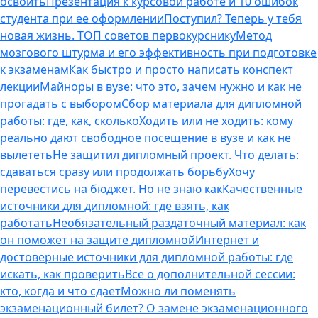
освоить
Презентация к курсовой работе и 10 ошибок
студента при ее оформлении
Поступил? Теперь у тебя
новая жизнь. ТОП советов первокурснику
Метод
мозгового штурма и его эффективность при подготовке
к экзаменам
Как быстро и просто написать конспект
лекции
Майноры в вузе: что это, зачем нужно и как не
прогадать с выбором
Сбор материала для дипломной
работы: где, как, сколько
Ходить или не ходить: кому
реально дают свободное посещение в вузе и как не
вылететь
Не защитил дипломный проект. Что делать:
сдаваться сразу или продолжать борьбу
Хочу
перевестись на бюджет. Но не знаю как
Качественные
источники для дипломной: где взять, как
работать
Необязательный раздаточный материал: как
он поможет на защите дипломной
Интернет и
достоверные источники для дипломной работы: где
искать, как проверить
Все о дополнительной сессии:
кто, когда и что сдает
Можно ли поменять
экзаменационный билет? О замене экзаменационного