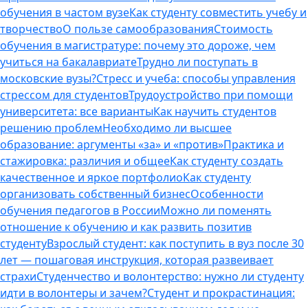
обучения в частом вузе
Как студенту совместить учебу и
творчество
О пользе самообразования
Стоимость
обучения в магистратуре: почему это дороже, чем
учиться на бакалавриате
Трудно ли поступать в
московские вузы?
Стресс и учеба: способы управления
стрессом для студентов
Трудоустройство при помощи
университета: все варианты
Как научить студентов
решению проблем
Необходимо ли высшее
образование: аргументы «за» и «против»
Практика и
стажировка: различия и общее
Как студенту создать
качественное и яркое портфолио
Как студенту
организовать собственный бизнес
Особенности
обучения педагогов в России
Можно ли поменять
отношение к обучению и как развить позитив
студенту
Взрослый студент: как поступить в вуз после 30
лет — пошаговая инструкция, которая развеивает
страхи
Студенчество и волонтерство: нужно ли cтуденту
идти в волонтеры и зачем?
Студент и прокрастинация: