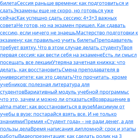
билета
Сессия раньше времени: как подготовиться и
сдать
Экзамены еще не скоро, но готовься уже
сейчас
Как успешно сдать сессию: 4+3+3 важных
совета
Не готов, но на экзамен пришел. Как сдавать
сессию, если ничего не знаешь
Мастерство подготовки к
экзамену: как правильно учить билеты
Преподаватель
требует взятку. Что в этом случае делать студенту
Твоя
первая сессия: как вести себя на экзамене
Есть ли смысл
посещать все лекции
Утеряна зачетная книжка: что
делать, как восстановить
Смена преподавателя в
университете: как это сделать
Что прочитать, кроме
учебников: полезная литература для
студентов
Вариативный модуль учебной программы:
что это, зачем и можно ли отказаться
Возвращение в
alma mater: как восстановиться в вузе
Максимум от
учебы в вузе: постарайся взять все. И не только
знаниями
Премия «Студент года» – не ради денег, а для
пользы дела
Время написания дипломной: срок и этапы
работы
Видеопрезентация: как сделать ролик на 3