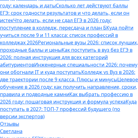
году: календарь и даты
Сколько лет действуют баллы
ЕГЭ: срок годности результатов и что делать, если он
истек
Что делать, если не сдал ЕГЭ в 2026 году:
поступление в колледж, пересдача и план Б
Куда пойти
учиться после 9 и 11 класса: список профессий в
колледжах 2026
Региональные вузы 2026: список лучших,
проходные баллы и цены
Как поступить в вуз без ЕГЭ в
2026: полная инструкция для всех категорий
абитуриентов
Инженерные специальности 2026: почему
они обогнали IT и куда поступать
Колледж vs Вуз в 2026:
две траектории после 9 класса. Плюсы и минусы
Целевое
обучение в 2026 году: как получить направление, сроки,
правила и подводные камни
Как выбрать профессию в
2026 году: пошаговая инструкция и формула успеха
Куда
поступать в 2027: ТОП-7 профессий будущего (по
версии экспертов)
Отзывы
Светлана