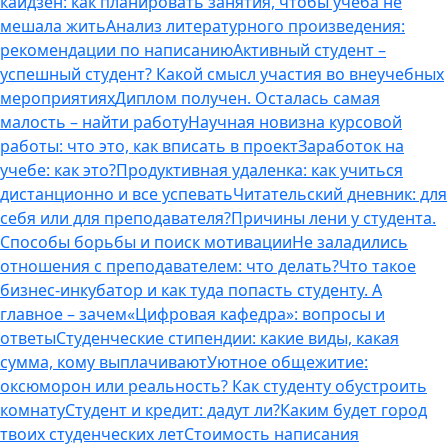
кайдзен: как планировать занятия, чтобы учеба не
мешала жить
Анализ литературного произведения:
рекомендации по написанию
Активный студент –
успешный студент? Какой смысл участия во внеучебных
мероприятиях
Диплом получен. Осталась самая
малость – найти работу
Научная новизна курсовой
работы: что это, как вписать в проект
Заработок на
учебе: как это?
Продуктивная удаленка: как учиться
дистанционно и все успевать
Читательский дневник: для
себя или для преподавателя?
Причины лени у студента.
Способы борьбы и поиск мотивации
Не заладились
отношения с преподавателем: что делать?
Что такое
бизнес-инкубатор и как туда попасть студенту. А
главное – зачем
«Цифровая кафедра»: вопросы и
ответы
Студенческие стипендии: какие виды, какая
сумма, кому выплачивают
Уютное общежитие:
оксюморон или реальность? Как студенту обустроить
комнату
Студент и кредит: дадут ли?
Каким будет город
твоих студенческих лет
Стоимость написания