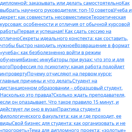
дипломной: заказывать или делать самостоятельно
Как
выбрать научного руководителя: топ-10 советов
Учеба и
декрет: как совместить несовместимое
Теоретическая
курсовая: особенности и отличия от обычной курсовой
работы
Первая и успешная! Как сдать сессию на
отлично
Секреты идеального конспекта: как составить,
чтобы быстро находить нужное
Возвращение в формат
«учеба»: как безболезненно войти в режим
обучения
Бизнес-инкубаторы при вузах: что это и для
кого
Профессия по психотипу: какая работа подойдет
интроверту
Почему отчисляют на первом курсе:
главные причины и что делать
Студент на
дистанционном образовании – образцовый студент.
Насколько это правда?
Сколько ждать преподавателя,
если он опаздывает. Что такое правило 15 минут, и
действует ли оно в вузах
Практика студента
филологического факультета: как и где проходит, ее
виды
Свой бизнес для студента: как организовать и не
«прогореть»
Тема для дипломного проекта: «золотые»