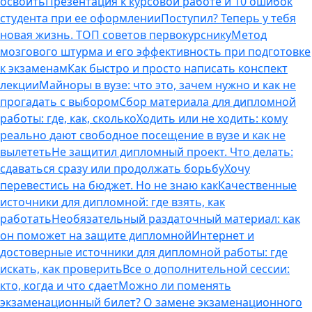
освоить
Презентация к курсовой работе и 10 ошибок
студента при ее оформлении
Поступил? Теперь у тебя
новая жизнь. ТОП советов первокурснику
Метод
мозгового штурма и его эффективность при подготовке
к экзаменам
Как быстро и просто написать конспект
лекции
Майноры в вузе: что это, зачем нужно и как не
прогадать с выбором
Сбор материала для дипломной
работы: где, как, сколько
Ходить или не ходить: кому
реально дают свободное посещение в вузе и как не
вылететь
Не защитил дипломный проект. Что делать:
сдаваться сразу или продолжать борьбу
Хочу
перевестись на бюджет. Но не знаю как
Качественные
источники для дипломной: где взять, как
работать
Необязательный раздаточный материал: как
он поможет на защите дипломной
Интернет и
достоверные источники для дипломной работы: где
искать, как проверить
Все о дополнительной сессии:
кто, когда и что сдает
Можно ли поменять
экзаменационный билет? О замене экзаменационного