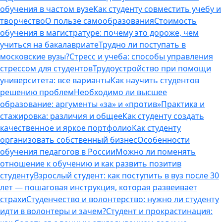
обучения в частом вузе
Как студенту совместить учебу и
творчество
О пользе самообразования
Стоимость
обучения в магистратуре: почему это дороже, чем
учиться на бакалавриате
Трудно ли поступать в
московские вузы?
Стресс и учеба: способы управления
стрессом для студентов
Трудоустройство при помощи
университета: все варианты
Как научить студентов
решению проблем
Необходимо ли высшее
образование: аргументы «за» и «против»
Практика и
стажировка: различия и общее
Как студенту создать
качественное и яркое портфолио
Как студенту
организовать собственный бизнес
Особенности
обучения педагогов в России
Можно ли поменять
отношение к обучению и как развить позитив
студенту
Взрослый студент: как поступить в вуз после 30
лет — пошаговая инструкция, которая развеивает
страхи
Студенчество и волонтерство: нужно ли cтуденту
идти в волонтеры и зачем?
Студент и прокрастинация: