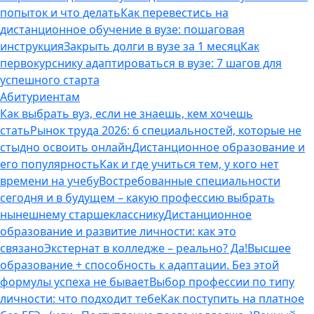
попыток и что делать
Как перевестись на
дистанционное обучение в вузе: пошаговая
инструкция
Закрыть долги в вузе за 1 месяц
Как
первокурснику адаптироваться в вузе: 7 шагов для
успешного старта
Абитуриентам
Как выбрать вуз, если не знаешь, кем хочешь
стать
Рынок труда 2026: 6 специальностей, которые не
стыдно освоить онлайн
Дистанционное образование и
его популярность
Как и где учиться тем, у кого нет
времени на учебу
Востребованные специальности
сегодня и в будущем – какую профессию выбрать
нынешнему старшекласснику
Дистанционное
образование и развитие личности: как это
связано
Экстернат в колледже – реально? Да!
Высшее
образование + способность к адаптации. Без этой
формулы успеха не бывает
Выбор профессии по типу
личности: что подходит тебе
Как поступить на платное