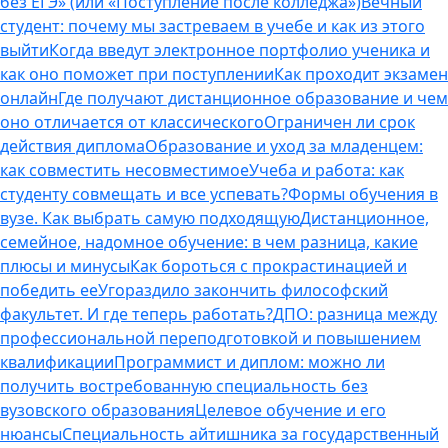
без ЕГЭ» (или «Поступление после колледжа»)
Вечный
студент: почему мы застреваем в учебе и как из этого
выйти
Когда введут электронное портфолио ученика и
как оно поможет при поступлении
Как проходит экзамен
онлайн
Где получают дистанционное образование и чем
оно отличается от классического
Ограничен ли срок
действия диплома
Образование и уход за младенцем:
как совместить несовместимое
Учеба и работа: как
студенту совмещать и все успевать?
Формы обучения в
вузе. Как выбрать самую подходящую
Дистанционное,
семейное, надомное обучение: в чем разница, какие
плюсы и минусы
Как бороться с прокрастинацией и
победить ее
Угораздило закончить философский
факультет. И где теперь работать?
ДПО: разница между
профессиональной переподготовкой и повышением
квалификации
Программист и диплом: можно ли
получить востребованную специальность без
вузовского образования
Целевое обучение и его
нюансы
Специальность айтишника за государственный