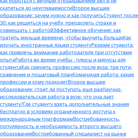
как бороться с вечным откладыванием дел и не
скатиться до неуспеваемости
Второе высшее
образование: зачем нужно и как получить
Студент после
30: как решиться на учебу, преодолеть страхи и
совмещать с работой
Эффективное обучение: как
тратить меньше времени, чтобы выучить больше
Как
изучать иностранные языки студенту
Резюме студента:
как привлечь внимание работодателя при отсутствии
опыта
Работа во время учебы - плюсы и минусы для
студента
Как сменить профессию после вуза: три пути,
сравнение и пошаговый план
Командная работа: какие
профессии и кому подходят
Второе высшее
образование: стоит ли поступать еще раз
Научно-
исследовательская работа в вузе: что она дает
студенту?
Где студенту взять дополнительные знания
бесплатно в условиях ограниченного доступа к
международным платформам
Востребованность,
популярность и необходимость второго высшего
образования
Востребованный специалист на рынке