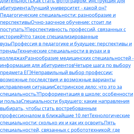
длительность
Как стать фотографом: инструкция для
абитуриента
Лучший университет - какой он?
Педагогические специальности: разнообразие и
перспективы
Очно-заочное обучение: стоит ли
поступать?
Перспективность профессий, связанных с
историей
Что такое специализированные
вузы
Профессия в педагогике и будущее: перспективы и
тренды
Технические специальности в вузах и в
колледжах
Разнообразие медицинских специальностей -
информация для абитуриентов
Четыре шага по выбору
предмета ЕГЭ
Неправильный выбор профессии:
возможные последствия и возможные варианты
исправления ситуации
Сестринское дело: что это за
специальность?
Профориентация в школе: особенности
и польза
Специальности будущего: какие направления
выбирать, чтобы стать востребованным
профессионалом в ближайшие 10 лет
Технологические
специальности: сколько их и как их освоить
Пять
специальностей, связанных с робототехникой: где