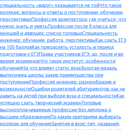
специальность «вдруг» оказывается не той
Что такое
колледж: вопросы и ответы о поступлении, обучении,
перспективах
Профессия архитектора: где учиться, что
нужно знать и уметь
Профессии после 9 класса для
юношей и девушек: список топовых
Специальность
инженер: обучение, работа, перспективы
Как сдать ЕГЭ
на 100 баллов
Как преодолеть усталость в период
подготовки к ЕГЭ
Права участников ЕГЭ: до, после и во
время экзаменов
Что такое институт: особенности
обучения
На что влияет статус вуза
Золотая медаль
выпускника школы: какие преимущества при
поступлении
Профессия инженер: разнообразие и
возможности
Ошибки родителей абитуриентов: как не
давить на детей при выборе вуза и специальности
Как
успешно сдать творческий экзамен
Топовые
высокооплачиваемые профессии без диплома о
высшем образовании
По каким критериям выбирать
колледж для обучения
Занятия в вузе: тип, названия,