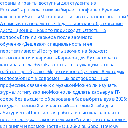
страны и гранты доступны для студента из
России
Старшеклассник выбирает профиль обучения:
как не ошибиться
Можно ли списывать на контрольной?
А списывать незаметно?
Педагогическое образование
дистанционно – как это происходит. Ответы на
вопросы
Есть ли карьера после заочного
обучения
«Дешевая» специальность и ее
перспективность
Поступить заочно на бюджет:
возможности и варианты
Карьера для бухгалтера: от
кассира до главбуха
Как стать госслужащим: что за
работа, где обучают
Эффективное обучение: 8 методик
и способов
Топ-5 современных востребованных
профессий, связанных с музыкой
Можно ли изучать
журналистику заочно
Можно ли сделать карьеру в IT-
сфере без высшего образования
Как выбрать вуз в 2026:
государственный или частный — полный гайд для
абитуриента
Престижная работа и высокая зарплата
после колледжа: такое возможно?
Университет как ключ
к знаниям и возможностям
Ошибки выбора. Почему