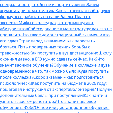
специальность, чтобы не испортить жизнь
Зачем
«гуманитарию» математика
Как заставить «свободную»
форму эссе работать на ваши баллы. План от
эксперта.
Мифы о колледжах, которыми пугают
абитуриентов
Собеседование в магистратуру: как его не
провалить
Что такое демонстрационный экзамен и кто
его сдает
Страх перед экзаменом: как перестать
бояться. Пять проверенных техник борьбы с
тревожностью
Как поступить в вуз дистанционно
Школу
окончил давно, а ЕГЭ нужно сдавать сейчас. Как?
Что
значит заочное обучение?
Обучение в колледже и вузе
одновременно: а что, так можно было?
Куда поступить
после колледжа?
Скоро экзамен – как подготовиться
психологически
Как поступить на бюджет в 2026 году:
пошаговая инструкция от эксперта
Волонтерил? Получи
дополнительные баллы при поступлении!
Как найти и
узнать «своего» репетитора
Что значит целевое
обучение в ВУЗе?
Очное или дистанционное обучение: