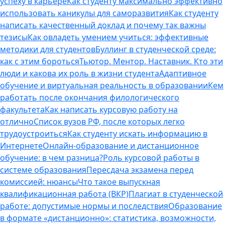
успеху в карьере
Как студенту максимально эффективно
использовать каникулы для саморазвития
Как студенту
написать качественный доклад и почему так важны
тезисы
Как овладеть умением учиться: эффективные
методики для студентов
Буллинг в студенческой среде:
как с этим бороться
Тьютор. Ментор. Наставник. Кто эти
люди и какова их роль в жизни студента
Адаптивное
обучение и виртуальная реальность в образовании
Кем
работать после окончания филологического
факультета
Как написать курсовую работу на
отлично
Список вузов РФ, после которых легко
трудоустроиться
Как студенту искать информацию в
Интернете
Онлайн-образование и дистанционное
обучение: в чем разница?
Роль курсовой работы в
системе образования
Пересдача экзамена перед
комиссией: нюансы
Что такое выпускная
квалификационная работа (ВКР)
Плагиат в студенческой
работе: допустимые нормы и последствия
Образование
в формате «дистанционно»: статистика, возможности,