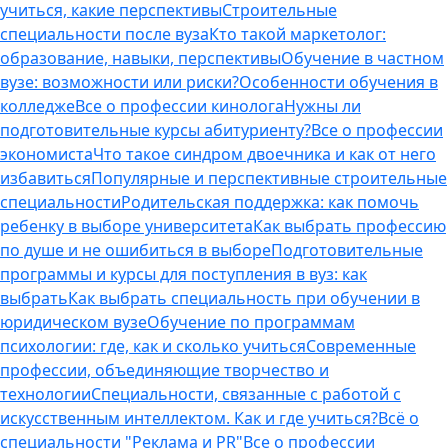
учиться, какие перспективы
Строительные
специальности после вуза
Кто такой маркетолог:
образование, навыки, перспективы
Обучение в частном
вузе: возможности или риски?
Особенности обучения в
колледже
Все о профессии кинолога
Нужны ли
подготовительные курсы абитуриенту?
Все о профессии
экономиста
Что такое синдром двоечника и как от него
избавиться
Популярные и перспективные строительные
специальности
Родительская поддержка: как помочь
ребенку в выборе университета
Как выбрать профессию
по душе и не ошибиться в выборе
Подготовительные
программы и курсы для поступления в вуз: как
выбрать
Как выбрать специальность при обучении в
юридическом вузе
Обучение по программам
психологии: где, как и сколько учиться
Современные
профессии, объединяющие творчество и
технологии
Специальности, связанные с работой с
искусственным интеллектом. Как и где учиться?
Всё о
специальности "Реклама и PR"
Все о профессии