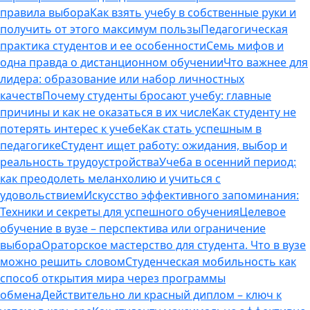
правила выбора
Как взять учебу в собственные руки и
получить от этого максимум пользы
Педагогическая
практика студентов и ее особенности
Семь мифов и
одна правда о дистанционном обучении
Что важнее для
лидера: образование или набор личностных
качеств
Почему студенты бросают учебу: главные
причины и как не оказаться в их числе
Как студенту не
потерять интерес к учебе
Как стать успешным в
педагогике
Студент ищет работу: ожидания, выбор и
реальность трудоустройства
Учеба в осенний период:
как преодолеть меланхолию и учиться с
удовольствием
Искусство эффективного запоминания:
Техники и секреты для успешного обучения
Целевое
обучение в вузе – перспектива или ограничение
выбора
Ораторское мастерство для студента. Что в вузе
можно решить словом
Студенческая мобильность как
способ открытия мира через программы
обмена
Действительно ли красный диплом – ключ к