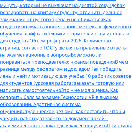
минуты, который не выключат на десятой секунде
Как
реагировать на критику студенту: отличить дельное
замечание от пустого трёпа и не обижаться
Как
студенту получать новые знания: методы эффективного
обучения, лайфхаки
Техники сторителлинга и их польза
для студента
Объем реферата-2026. Количество
страниц, согласно ГОСТу
Где взять правильные ответы
на экзаменационные вопросы
Возможно ли
понравиться преподавателю: нюансы поведения
В чем
разница между рефератом и докладом
Как победить
лень и найти мотивацию для учебы: 10 рабочих советов
для студентов
Курсовая работа: заказать готовую или
написать самостоятельно
Это – не моя оценка. Как
оспорить балл за экзамен
Технологии VR в высшем
образовании. Адаптивная система
обучения
Студенческое резюме: как составить, чтобы
убедить работодателя
Что за документ такой –
академическая справка. Где и как ее получить
Принципы