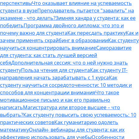
перспективы
Что оказывает влияние на успеваемость
студента в вузе
Преподаватель пытается "завалить" на
экзамене - что делать?
Зимняя хандра у студента: как ее
победить
Программа двойного диплома: что это и
почему важно для студента
Как пересдать практику
Как и
зачем применять скрайбинг в образовании
Как студенту
научиться концентрировать внимание
Саморазвитие
для студента: как стать лучшей версией
себя
Дополнительная сессия: что о ней нужно знать
студенту
Польза чтения для студента
Как студенту IT-
направления начать зарабатывать с 1 курса
Как
студенту научиться сосредоточенности: 10 методик и
способов для концентрации внимания
Что такое
мотивационное письмо и как его правильно
написать
Магистратура или второе высшее – что
выбрать?
Как студенту повысить свою успеваемость: 10
практических советов
Как гуманитарию одолеть
математику
Онлайн- вебинары для студента: как их
эффективно использовать для учебы
Особенности