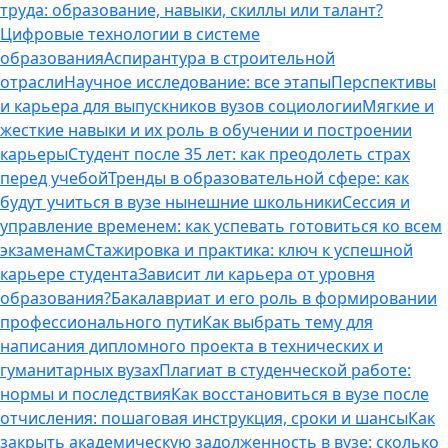
труда: образование, навыки, скиллы или талант?
Цифровые технологии в системе
образования
Аспирантура в строительной
отрасли
Научное исследование: все этапы
Перспективы
и карьера для выпускников вузов социологии
Мягкие и
жесткие навыки и их роль в обучении и построении
карьеры
Студент после 35 лет: как преодолеть страх
перед учебой
Тренды в образовательной сфере: как
будут учиться в вузе нынешние школьники
Сессия и
управление временем: как успевать готовиться ко всем
экзаменам
Стажировка и практика: ключ к успешной
карьере студента
Зависит ли карьера от уровня
образования?
Бакалавриат и его роль в формировании
профессионального пути
Как выбрать тему для
написания дипломного проекта в технических и
гуманитарных вузах
Плагиат в студенческой работе:
нормы и последствия
Как восстановиться в вузе после
отчисления: пошаговая инструкция, сроки и шансы
Как
закрыть академическую задолженность в вузе: сколько