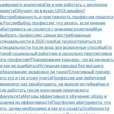
цифрового аналитика
Где и кем работать с дипломом
юриста
Обучают ли в вузах UI/UX дизайну?
Востребованность и престижность профессии педагога
в России
Выбор профессии: что делать, если мнение
абитуриента не сходится с мнением родителей
Как
выбрать профессию: самые востребованные
специальности в 2026 году
Как трудоустроиться по
специальности после вуза: все возможные способы
Кто
такой социальный работник и насколько перспективна
эта профессия?
Планирование карьеры - когда начинать
и как не ошибиться
Успешная карьера без высшего
образования: возможно ли такое?
Спортивный тренер:
кто это и где этому учатся
Профессии для любителей
видеоигр: как зарабатывать, не выходя из гейма
Кем и
где работать после окончания химического
факультета
Методы эффективного обучения: обзор и
оценка их эффективности
Портфолио абитуриента: что
это, зачем необходимо и как его создать
Особенности