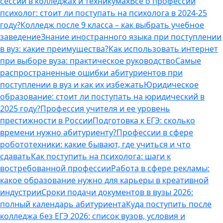
сессии в колледжах и техникумах
Все о профессии
психолог: стоит ли поступать на психолога в 2024-25
году?
Колледж после 9 класса – как выбрать учебное
заведение
Знание иностранного языка при поступлении
в вуз: какие преимущества?
Как использовать интернет
при выборе вуза: практическое руководство
Самые
распространенные ошибки абитуриентов при
поступлении в вуз и как их избежать
Юридическое
образование: стоит ли поступать на юридический в
2025 году?
Профессия учителя и ее уровень
престижности в России
Подготовка к ЕГЭ: сколько
времени нужно абитуриенту?
Профессии в сфере
робототехники: какие бывают, где учиться и что
сдавать
Как поступить на психолога: шаги к
востребованной профессии
Работа в сфере рекламы:
какое образование нужно для карьеры в креативной
индустрии
Сроки подачи документов в вузы 2026:
полный календарь абитуриента
Куда поступить после
колледжа без ЕГЭ 2026: список вузов, условия и