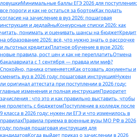
ловушки
Минимальные баллы ЕГЭ 2026 для поступления:
все пороги и как не остаться за бортом
Как подать
согласие на зачисление в вуз 2026: пошаговая
инструкция и дедлайны
Конкурсные списки 2026: как
читать, понимать и оценивать шансы на бюджет
Кредит
на образование 2026: всё, что нужно знать о рассрочке
и льготных кредитах
Платное обучение в вузе 2026:
новые правила, рост цен и как не переплатить
Отмена
бакалавриата с 1 сентября — правда или миф?
Спокойно, паника отменяется
Как отозвать документы и
сменить вуз в 2026 году: пошаговая инструкция
Нужен
ли оригинал аттестата при поступлении в 2026 году:
главные изменения и полная инструкция
Приоритет
зачисления : что это и как правильно выставить, чтобы
не пролететь с бюджетом
Поступление в колледж после
9 класса в 2026 году: нужен ли ЕГЭ и что изменилось в
правилах
Правила приема в военные вузы МО РФ в 2026
году: полная пошаговая инструкция для
кандидатов
Когда выйдет приказ о зачислении в 2026