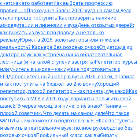
счет: как это работает
Как выбрать профессию
правильно
Проходные баллы 2026: куда на самом деле
стало проще поступить.
Как проверить наличие
аккредитации и лицензии у вуза
День открытых дверей:
как выжать из вуза всю правду, а не только
рекламу
Юрист в 2026: золотые горы или тяжёлая
реальность? Карьера без розовых очков
От детсада до
доктора наук: как устроена наша образовательная
лестница (и на какой ступени застрять)
Репетитор, курсы
или учитель в школе – как лучше подготовиться к
ЕГЭ
Дополнительный набор в вузы 2026: сроки, правила
и как поступить на бюджет во 2‑ю волну
Хороший
репетитор, плохой репетитор – как понять, где какой
Как
поступить в МГУ в 2026 году: варианты повысить свой
шанс
ЕГЭ через месяц, а я ничего не знаю? Паника —
плохой советчик. Что делать на самом деле
Что такое
ФИПИ и чем поможет в подготовке к ЕГЭ
Как поступить
и выжить в театральном вузе: полное руководство без
розовых очков
Профильный класс: как выбирать