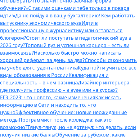
что выбрать
Что значит очно-заочная форма
обучения?
«С такими оценками тебе только в повара
идти!»
Да не пойду я в вашу бухгалтерию! Кем работать
выпускнику экономического вуза
Идти в
профессиональную журналистику или оставаться
блогером?
Стоит ли поступать в педагогический вуз в
2026 году?
Топовый вуз и успешная карьера – есть ли
взаимосвязь?
Насколько быстро можно написать
хороший реферат: за день, за два?
Способы сэкономить
на учебе для студента-платника
Куда пойти учиться: все
виды образования в России
Квалификация и
специальность – в чем разница
Дизайнер интерьера:
где получить профессию – в вузе или на курсах?
ЕГЭ-2023: что нового, какие изменения
Как искать
информацию в Сети и находить то, что
нужно
Эффективное обучение: новые неожиданные
методы
Программист после колледжа: как это
возможно?
Тянул-тянул, но не дотянул: что делать, если
получил низкие баллы
Обучение за рубежом: какие