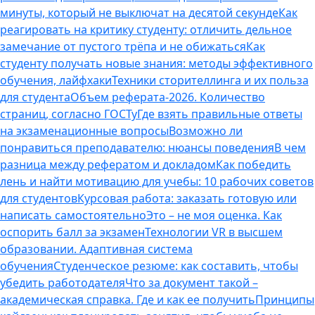
минуты, который не выключат на десятой секунде
Как
реагировать на критику студенту: отличить дельное
замечание от пустого трёпа и не обижаться
Как
студенту получать новые знания: методы эффективного
обучения, лайфхаки
Техники сторителлинга и их польза
для студента
Объем реферата-2026. Количество
страниц, согласно ГОСТу
Где взять правильные ответы
на экзаменационные вопросы
Возможно ли
понравиться преподавателю: нюансы поведения
В чем
разница между рефератом и докладом
Как победить
лень и найти мотивацию для учебы: 10 рабочих советов
для студентов
Курсовая работа: заказать готовую или
написать самостоятельно
Это – не моя оценка. Как
оспорить балл за экзамен
Технологии VR в высшем
образовании. Адаптивная система
обучения
Студенческое резюме: как составить, чтобы
убедить работодателя
Что за документ такой –
академическая справка. Где и как ее получить
Принципы