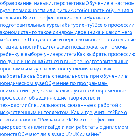
образование, навыки, перспективы
Обучение в частном
вузе: возможности или риски?
Особенности обучения в
колледже
Все о профессии кинолога
Нужны ли
подготовительные курсы абитуриенту?
Все о профессии
экономиста
Что такое синдром двоечника и как от него
избавиться
Популярные и перспективные строительные
специальности
Родительская поддержка: как помочь
ребенку в выборе университета
Как выбрать профессию
по душе и не ошибиться в выборе
Подготовительные
программы и курсы для поступления в вуз: как
выбрать
Как выбрать специальность при обучении в
юридическом вузе
Обучение по программам
психологии: где, как и сколько учиться
Современные
профессии, объединяющие творчество и
технологии
Специальности, связанные с работой с
искусственным интеллектом. Как и где учиться?
Всё о
специальности "Реклама и PR"
Все о профессии
цифрового аналитика
Где и кем работать с дипломом
юриста
Обучают ли в вузах UI/UX дизайну?