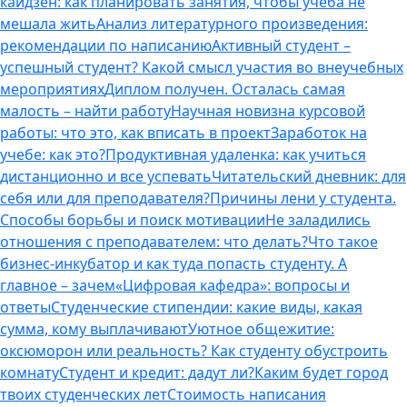
кайдзен: как планировать занятия, чтобы учеба не
мешала жить
Анализ литературного произведения:
рекомендации по написанию
Активный студент –
успешный студент? Какой смысл участия во внеучебных
мероприятиях
Диплом получен. Осталась самая
малость – найти работу
Научная новизна курсовой
работы: что это, как вписать в проект
Заработок на
учебе: как это?
Продуктивная удаленка: как учиться
дистанционно и все успевать
Читательский дневник: для
себя или для преподавателя?
Причины лени у студента.
Способы борьбы и поиск мотивации
Не заладились
отношения с преподавателем: что делать?
Что такое
бизнес-инкубатор и как туда попасть студенту. А
главное – зачем
«Цифровая кафедра»: вопросы и
ответы
Студенческие стипендии: какие виды, какая
сумма, кому выплачивают
Уютное общежитие:
оксюморон или реальность? Как студенту обустроить
комнату
Студент и кредит: дадут ли?
Каким будет город
твоих студенческих лет
Стоимость написания