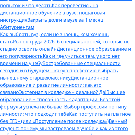
попыток и что делать
Как перевестись на
дистанционное обучение в вузе: пошаговая
инструкция
Закрыть долги в вузе за 1 месяц
Абитуриентам
Как выбрать вуз, если не знаешь, кем хочешь
стать
Рынок труда 2026: 6 специальностей, которые не
стыдно освоить онлайн
Дистанционное образование и
его популярность
Как и где учиться тем, у кого нет
времени на учебу
Востребованные специальности
сегодня и в будущем – какую профессию выбрать
нынешнему старшекласснику
Дистанционное
образование и развитие личности: как это
связано
Экстернат в колледже – реально? Да!
Высшее
образование + способность к адаптации. Без этой
формулы успеха не бывает
Выбор профессии по типу
личности: что подходит тебе
Как поступить на платное
без ЕГЭ» (или «Поступление после колледжа»)
Вечный
студент: почему мы застреваем в учебе и как из этого