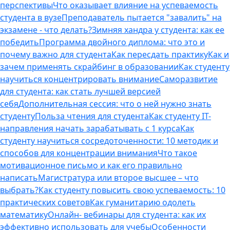
перспективы
Что оказывает влияние на успеваемость
студента в вузе
Преподаватель пытается "завалить" на
экзамене - что делать?
Зимняя хандра у студента: как ее
победить
Программа двойного диплома: что это и
почему важно для студента
Как пересдать практику
Как и
зачем применять скрайбинг в образовании
Как студенту
научиться концентрировать внимание
Саморазвитие
для студента: как стать лучшей версией
себя
Дополнительная сессия: что о ней нужно знать
студенту
Польза чтения для студента
Как студенту IT-
направления начать зарабатывать с 1 курса
Как
студенту научиться сосредоточенности: 10 методик и
способов для концентрации внимания
Что такое
мотивационное письмо и как его правильно
написать
Магистратура или второе высшее – что
выбрать?
Как студенту повысить свою успеваемость: 10
практических советов
Как гуманитарию одолеть
математику
Онлайн- вебинары для студента: как их
эффективно использовать для учебы
Особенности