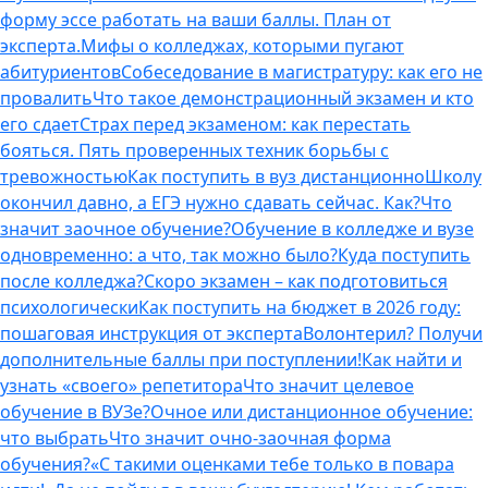
форму эссе работать на ваши баллы. План от
эксперта.
Мифы о колледжах, которыми пугают
абитуриентов
Собеседование в магистратуру: как его не
провалить
Что такое демонстрационный экзамен и кто
его сдает
Страх перед экзаменом: как перестать
бояться. Пять проверенных техник борьбы с
тревожностью
Как поступить в вуз дистанционно
Школу
окончил давно, а ЕГЭ нужно сдавать сейчас. Как?
Что
значит заочное обучение?
Обучение в колледже и вузе
одновременно: а что, так можно было?
Куда поступить
после колледжа?
Скоро экзамен – как подготовиться
психологически
Как поступить на бюджет в 2026 году:
пошаговая инструкция от эксперта
Волонтерил? Получи
дополнительные баллы при поступлении!
Как найти и
узнать «своего» репетитора
Что значит целевое
обучение в ВУЗе?
Очное или дистанционное обучение:
что выбрать
Что значит очно-заочная форма
обучения?
«С такими оценками тебе только в повара