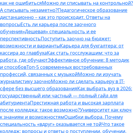
как не ошибиться
Можно ли списывать на контрольной?
А списывать незаметно?
Педагогическое образование
дистанционно – как это происходит. Ответы на
вопросы
Есть ли карьера после заочного
обучения
«Дешевая» специальность и ее
перспективность
Поступить заочно на бюджет:
возможности и варианты
Карьера для бухгалтера: от
кассира до главбуха
Как стать госслужащим: что за
работа, где обучают
Эффективное обучение: 8 методик
и способов
Топ-5 современных востребованных
профессий, связанных с музыкой
Можно ли изучать
журналистику заочно
Можно ли сделать карьеру в IT-
сфере без высшего образования
Как выбрать вуз в 2026:
государственный или частный — полный гайд для
абитуриента
Престижная работа и высокая зарплата
после колледжа: такое возможно?
Университет как ключ
к знаниям и возможностям
Ошибки выбора. Почему
специальность «вдруг» оказывается не той
Что такое
колледж: вопросы и ответы о поступлении, обучении,