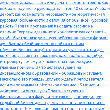
дипломной: заказывать или делать самостоятельно
Как
выбрать научного руководителя: топ-10 советов
Учеба и
декрет: как совместить несовместимое
Теоретическая
курсовая: особенности и отличия от обычной курсовой
работы
Первая и успешная! Как сдать сессию на
отлично
Секреты идеального конспекта: как составить,
чтобы быстро находить нужное
Возвращение в формат
«учеба»: как безболезненно войти в режим
обучения
Бизнес-инкубаторы при вузах: что это и для
кого
Профессия по психотипу: какая работа подойдет
интроверту
Почему отчисляют на первом курсе:
главные причины и что делать
Студент на
дистанционном образовании – образцовый студент.
Насколько это правда?
Сколько ждать преподавателя,
если он опаздывает. Что такое правило 15 минут, и
действует ли оно в вузах
Практика студента
филологического факультета: как и где проходит, ее
виды
Свой бизнес для студента: как организовать и не
«прогореть»
Тема для дипломного проекта: «золотые»