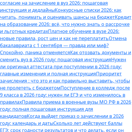
согласие на зачисление в вуз 2026: пошаговая
инструкция и дедлайны
Конкурсные списки 2026: как
читать, понимать и оценивать шансы на бюджет
Кредит
на образование 2026: всё, что нужно знать о рассрочке
и льготных кредитах
Платное обучение в вузе 2026:
новые правила, рост цен и как не переплатить
Отмена
бакалавриата с 1 сентября — правда или миф?
Спокойно, паника отменяется
Как отозвать документы и
сменить вуз в 2026 году: пошаговая инструкция
Нужен
ли оригинал аттестата при поступлении в 2026 году:
главные изменения и полная инструкция
Приоритет
зачисления : что это и как правильно выставить, чтобы
не пролететь с бюджетом
Поступление в колледж после
9 класса в 2026 году: нужен ли ЕГЭ и что изменилось в
правилах
Правила приема в военные вузы МО РФ в 2026
году: полная пошаговая инструкция для
кандидатов
Когда выйдет приказ о зачислении в 2026
году: календарь и даты
Сколько лет действуют баллы
ЕГЭ: срок годности результатов и что делать, если он