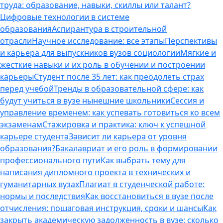
труда: образование, навыки, скиллы или талант?
Цифровые технологии в системе
образования
Аспирантура в строительной
отрасли
Научное исследование: все этапы
Перспективы
и карьера для выпускников вузов социологии
Мягкие и
жесткие навыки и их роль в обучении и построении
карьеры
Студент после 35 лет: как преодолеть страх
перед учебой
Тренды в образовательной сфере: как
будут учиться в вузе нынешние школьники
Сессия и
управление временем: как успевать готовиться ко всем
экзаменам
Стажировка и практика: ключ к успешной
карьере студента
Зависит ли карьера от уровня
образования?
Бакалавриат и его роль в формировании
профессионального пути
Как выбрать тему для
написания дипломного проекта в технических и
гуманитарных вузах
Плагиат в студенческой работе:
нормы и последствия
Как восстановиться в вузе после
отчисления: пошаговая инструкция, сроки и шансы
Как
закрыть академическую задолженность в вузе: сколько