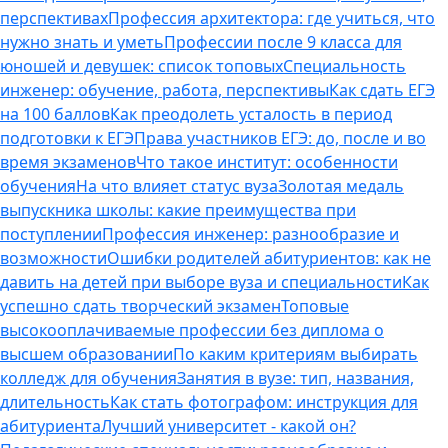
перспективах
Профессия архитектора: где учиться, что
нужно знать и уметь
Профессии после 9 класса для
юношей и девушек: список топовых
Специальность
инженер: обучение, работа, перспективы
Как сдать ЕГЭ
на 100 баллов
Как преодолеть усталость в период
подготовки к ЕГЭ
Права участников ЕГЭ: до, после и во
время экзаменов
Что такое институт: особенности
обучения
На что влияет статус вуза
Золотая медаль
выпускника школы: какие преимущества при
поступлении
Профессия инженер: разнообразие и
возможности
Ошибки родителей абитуриентов: как не
давить на детей при выборе вуза и специальности
Как
успешно сдать творческий экзамен
Топовые
высокооплачиваемые профессии без диплома о
высшем образовании
По каким критериям выбирать
колледж для обучения
Занятия в вузе: тип, названия,
длительность
Как стать фотографом: инструкция для
абитуриента
Лучший университет - какой он?