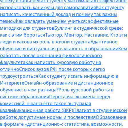
успеху в карьере
Как студенту максимально эффективно
использовать каникулы для саморазвития
Как студенту
написать качественный доклад и почему так важны
тезисы
Как овладеть умением учиться: эффективные
методики для студентов
Буллинг в студенческой среде:
как с этим бороться
Тьютор. Ментор. Наставник. Кто эти
люди и какова их роль в жизни студента
Адаптивное
обучение и виртуальная реальность в образовании
Кем
работать после окончания филологического
факультета
Как написать курсовую работу на
отлично
Список вузов РФ, после которых легко
трудоустроиться
Как студенту искать информацию в
Интернете
Онлайн-образование и дистанционное
обучение: в чем разница?
Роль курсовой работы в
системе образования
Пересдача экзамена перед
комиссией: нюансы
Что такое выпускная
квалификационная работа (ВКР)
Плагиат в студенческой
работе: допустимые нормы и последствия
Образование
в формате «дистанционно»: статистика, возможности,