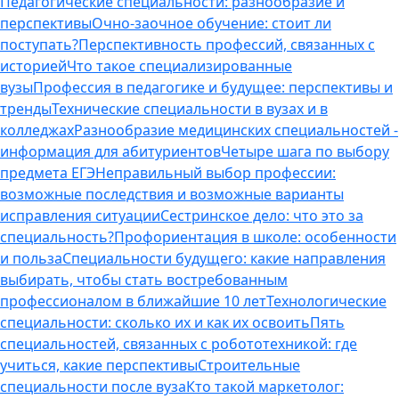
Педагогические специальности: разнообразие и
перспективы
Очно-заочное обучение: стоит ли
поступать?
Перспективность профессий, связанных с
историей
Что такое специализированные
вузы
Профессия в педагогике и будущее: перспективы и
тренды
Технические специальности в вузах и в
колледжах
Разнообразие медицинских специальностей -
информация для абитуриентов
Четыре шага по выбору
предмета ЕГЭ
Неправильный выбор профессии:
возможные последствия и возможные варианты
исправления ситуации
Сестринское дело: что это за
специальность?
Профориентация в школе: особенности
и польза
Специальности будущего: какие направления
выбирать, чтобы стать востребованным
профессионалом в ближайшие 10 лет
Технологические
специальности: сколько их и как их освоить
Пять
специальностей, связанных с робототехникой: где
учиться, какие перспективы
Строительные
специальности после вуза
Кто такой маркетолог: