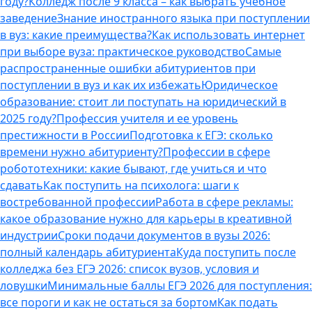
году?
Колледж после 9 класса – как выбрать учебное
заведение
Знание иностранного языка при поступлении
в вуз: какие преимущества?
Как использовать интернет
при выборе вуза: практическое руководство
Самые
распространенные ошибки абитуриентов при
поступлении в вуз и как их избежать
Юридическое
образование: стоит ли поступать на юридический в
2025 году?
Профессия учителя и ее уровень
престижности в России
Подготовка к ЕГЭ: сколько
времени нужно абитуриенту?
Профессии в сфере
робототехники: какие бывают, где учиться и что
сдавать
Как поступить на психолога: шаги к
востребованной профессии
Работа в сфере рекламы:
какое образование нужно для карьеры в креативной
индустрии
Сроки подачи документов в вузы 2026:
полный календарь абитуриента
Куда поступить после
колледжа без ЕГЭ 2026: список вузов, условия и
ловушки
Минимальные баллы ЕГЭ 2026 для поступления:
все пороги и как не остаться за бортом
Как подать