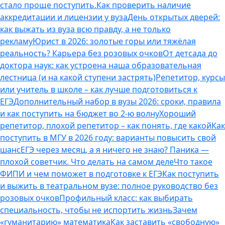
стало проще поступить.
Как проверить наличие
аккредитации и лицензии у вуза
День открытых дверей:
как выжать из вуза всю правду, а не только
рекламу
Юрист в 2026: золотые горы или тяжёлая
реальность? Карьера без розовых очков
От детсада до
доктора наук: как устроена наша образовательная
лестница (и на какой ступени застрять)
Репетитор, курсы
или учитель в школе – как лучше подготовиться к
ЕГЭ
Дополнительный набор в вузы 2026: сроки, правила
и как поступить на бюджет во 2‑ю волну
Хороший
репетитор, плохой репетитор – как понять, где какой
Как
поступить в МГУ в 2026 году: варианты повысить свой
шанс
ЕГЭ через месяц, а я ничего не знаю? Паника —
плохой советчик. Что делать на самом деле
Что такое
ФИПИ и чем поможет в подготовке к ЕГЭ
Как поступить
и выжить в театральном вузе: полное руководство без
розовых очков
Профильный класс: как выбирать
специальность, чтобы не испортить жизнь
Зачем
«гуманитарию» математика
Как заставить «свободную»