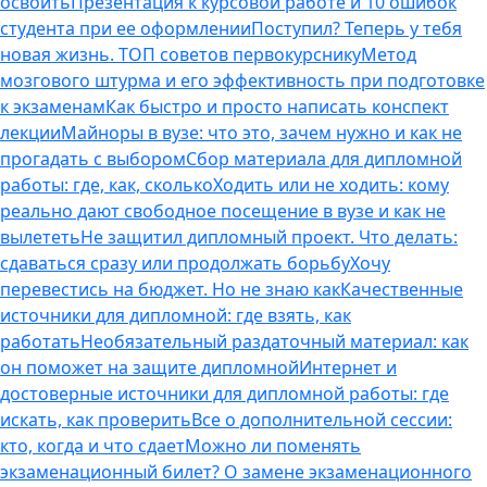
освоить
Презентация к курсовой работе и 10 ошибок
студента при ее оформлении
Поступил? Теперь у тебя
новая жизнь. ТОП советов первокурснику
Метод
мозгового штурма и его эффективность при подготовке
к экзаменам
Как быстро и просто написать конспект
лекции
Майноры в вузе: что это, зачем нужно и как не
прогадать с выбором
Сбор материала для дипломной
работы: где, как, сколько
Ходить или не ходить: кому
реально дают свободное посещение в вузе и как не
вылететь
Не защитил дипломный проект. Что делать:
сдаваться сразу или продолжать борьбу
Хочу
перевестись на бюджет. Но не знаю как
Качественные
источники для дипломной: где взять, как
работать
Необязательный раздаточный материал: как
он поможет на защите дипломной
Интернет и
достоверные источники для дипломной работы: где
искать, как проверить
Все о дополнительной сессии:
кто, когда и что сдает
Можно ли поменять
экзаменационный билет? О замене экзаменационного