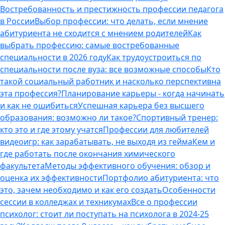
Востребованность и престижность профессии педагога
в России
Выбор профессии: что делать, если мнение
абитуриента не сходится с мнением родителей
Как
выбрать профессию: самые востребованные
специальности в 2026 году
Как трудоустроиться по
специальности после вуза: все возможные способы
Кто
такой социальный работник и насколько перспективна
эта профессия?
Планирование карьеры - когда начинать
и как не ошибиться
Успешная карьера без высшего
образования: возможно ли такое?
Спортивный тренер:
кто это и где этому учатся
Профессии для любителей
видеоигр: как зарабатывать, не выходя из гейма
Кем и
где работать после окончания химического
факультета
Методы эффективного обучения: обзор и
оценка их эффективности
Портфолио абитуриента: что
это, зачем необходимо и как его создать
Особенности
сессии в колледжах и техникумах
Все о профессии
психолог: стоит ли поступать на психолога в 2024-25