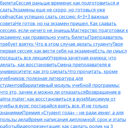
билета
Сессия раньше времени: как подготовиться и
сдать
Экзамены еще не скоро, но готовься уже
сейчас
Как успешно сдать сессию: 4+3+3 важных
совета
Не готов, но на экзамен пришел. Как сдавать
сессию, если ничего не знаешь
Мастерство подготовки к
экзамену: как правильно учить билеты
Преподаватель
требует взятку. Что в этом случае делать студенту
Твоя
первая сессия: как вести себя на экзамене
Есть ли смысл
посещать все лекции
Утеряна зачетная книжка: что
делать, как восстановить
Смена преподавателя в
университете: как это сделать
Что прочитать, кроме
учебников: полезная литература для
студентов
Вариативный модуль учебной программы:
что это, зачем и можно ли отказаться
Возвращение в
alma mater: как восстановиться в вузе
Максимум от
учебы в вузе: постарайся взять все. И не только
знаниями
Премия «Студент года» – не ради денег, а для
пользы дела
Время написания дипломной: срок и этапы
работы
Видеопрезентация: как сделать ролик на 3