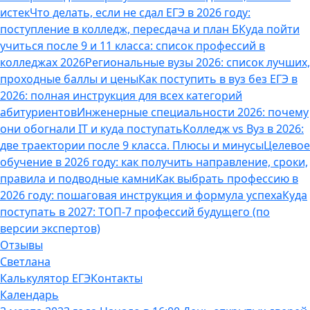
истек
Что делать, если не сдал ЕГЭ в 2026 году:
поступление в колледж, пересдача и план Б
Куда пойти
учиться после 9 и 11 класса: список профессий в
колледжах 2026
Региональные вузы 2026: список лучших,
проходные баллы и цены
Как поступить в вуз без ЕГЭ в
2026: полная инструкция для всех категорий
абитуриентов
Инженерные специальности 2026: почему
они обогнали IT и куда поступать
Колледж vs Вуз в 2026:
две траектории после 9 класса. Плюсы и минусы
Целевое
обучение в 2026 году: как получить направление, сроки,
правила и подводные камни
Как выбрать профессию в
2026 году: пошаговая инструкция и формула успеха
Куда
поступать в 2027: ТОП-7 профессий будущего (по
версии экспертов)
Отзывы
Светлана
Калькулятор ЕГЭ
Контакты
Календарь