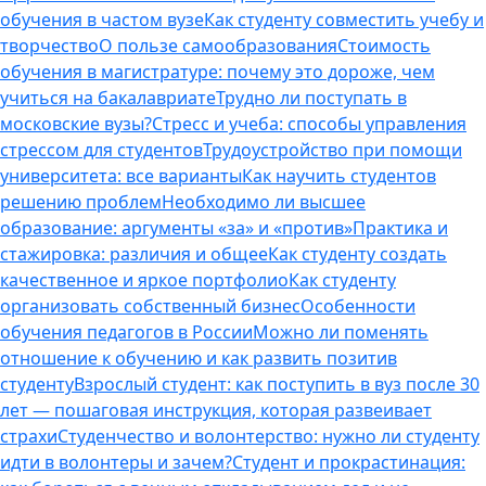
обучения в частом вузе
Как студенту совместить учебу и
творчество
О пользе самообразования
Стоимость
обучения в магистратуре: почему это дороже, чем
учиться на бакалавриате
Трудно ли поступать в
московские вузы?
Стресс и учеба: способы управления
стрессом для студентов
Трудоустройство при помощи
университета: все варианты
Как научить студентов
решению проблем
Необходимо ли высшее
образование: аргументы «за» и «против»
Практика и
стажировка: различия и общее
Как студенту создать
качественное и яркое портфолио
Как студенту
организовать собственный бизнес
Особенности
обучения педагогов в России
Можно ли поменять
отношение к обучению и как развить позитив
студенту
Взрослый студент: как поступить в вуз после 30
лет — пошаговая инструкция, которая развеивает
страхи
Студенчество и волонтерство: нужно ли cтуденту
идти в волонтеры и зачем?
Студент и прокрастинация: