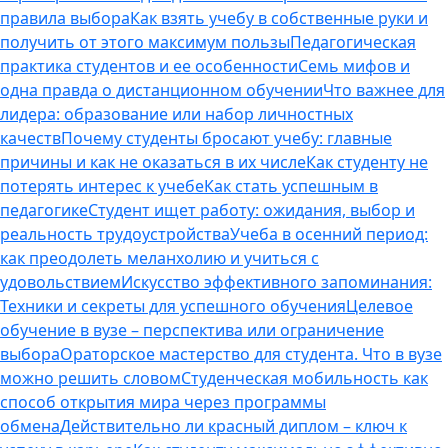
правила выбора
Как взять учебу в собственные руки и
получить от этого максимум пользы
Педагогическая
практика студентов и ее особенности
Семь мифов и
одна правда о дистанционном обучении
Что важнее для
лидера: образование или набор личностных
качеств
Почему студенты бросают учебу: главные
причины и как не оказаться в их числе
Как студенту не
потерять интерес к учебе
Как стать успешным в
педагогике
Студент ищет работу: ожидания, выбор и
реальность трудоустройства
Учеба в осенний период:
как преодолеть меланхолию и учиться с
удовольствием
Искусство эффективного запоминания:
Техники и секреты для успешного обучения
Целевое
обучение в вузе – перспектива или ограничение
выбора
Ораторское мастерство для студента. Что в вузе
можно решить словом
Студенческая мобильность как
способ открытия мира через программы
обмена
Действительно ли красный диплом – ключ к