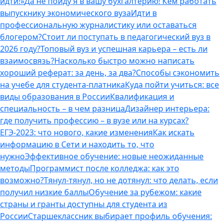
идти!»
Да не пойду я в вашу бухгалтерию! Кем работать
выпускнику экономического вуза
Идти в
профессиональную журналистику или оставаться
блогером?
Стоит ли поступать в педагогический вуз в
2026 году?
Топовый вуз и успешная карьера – есть ли
взаимосвязь?
Насколько быстро можно написать
хороший реферат: за день, за два?
Способы сэкономить
на учебе для студента-платника
Куда пойти учиться: все
виды образования в России
Квалификация и
специальность – в чем разница
Дизайнер интерьера:
где получить профессию – в вузе или на курсах?
ЕГЭ-2023: что нового, какие изменения
Как искать
информацию в Сети и находить то, что
нужно
Эффективное обучение: новые неожиданные
методы
Программист после колледжа: как это
возможно?
Тянул-тянул, но не дотянул: что делать, если
получил низкие баллы
Обучение за рубежом: какие
страны и гранты доступны для студента из
России
Старшеклассник выбирает профиль обучения: