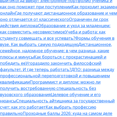
выйти
Когда введут электронное портфолио ученика и
как оно поможет при поступлении
Как проходит экзамен
онлайн
Где получают дистанционное образование и чем
оно отличается от классического
Ограничен ли срок
действия диплома
Образование и уход за младенцем:
как совместить несовместимое
Учеба и работа: как
студенту совмещать и все успевать?
Формы обучения в
вузе. Как выбрать самую подходящую
Дистанционное,
семейное, надомное обучение: в чем разница, какие
плюсы и минусы
Как бороться с прокрастинацией и
победить ее
Угораздило закончить философский
факультет. И где теперь работать?
ДПО: разница между
профессиональной переподготовкой и повышением
квалификации
Программист и диплом: можно ли
получить востребованную специальность без
вузовского образования
Целевое обучение и его
нюансы
Специальность айтишника за государственный
счет: как это работает
Как выбрать профессию
правильно
Проходные баллы 2026: куда на самом деле