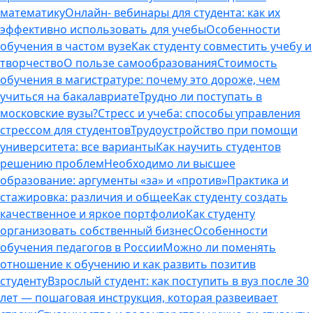
математику
Онлайн- вебинары для студента: как их
эффективно использовать для учебы
Особенности
обучения в частом вузе
Как студенту совместить учебу и
творчество
О пользе самообразования
Стоимость
обучения в магистратуре: почему это дороже, чем
учиться на бакалавриате
Трудно ли поступать в
московские вузы?
Стресс и учеба: способы управления
стрессом для студентов
Трудоустройство при помощи
университета: все варианты
Как научить студентов
решению проблем
Необходимо ли высшее
образование: аргументы «за» и «против»
Практика и
стажировка: различия и общее
Как студенту создать
качественное и яркое портфолио
Как студенту
организовать собственный бизнес
Особенности
обучения педагогов в России
Можно ли поменять
отношение к обучению и как развить позитив
студенту
Взрослый студент: как поступить в вуз после 30
лет — пошаговая инструкция, которая развеивает