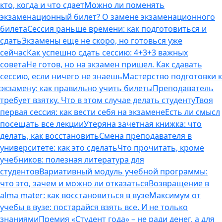
кто, когда и что сдает
Можно ли поменять
экзаменационный билет? О замене экзаменационного
билета
Сессия раньше времени: как подготовиться и
сдать
Экзамены еще не скоро, но готовься уже
сейчас
Как успешно сдать сессию: 4+3+3 важных
совета
Не готов, но на экзамен пришел. Как сдавать
сессию, если ничего не знаешь
Мастерство подготовки к
экзамену: как правильно учить билеты
Преподаватель
требует взятку. Что в этом случае делать студенту
Твоя
первая сессия: как вести себя на экзамене
Есть ли смысл
посещать все лекции
Утеряна зачетная книжка: что
делать, как восстановить
Смена преподавателя в
университете: как это сделать
Что прочитать, кроме
учебников: полезная литература для
студентов
Вариативный модуль учебной программы:
что это, зачем и можно ли отказаться
Возвращение в
alma mater: как восстановиться в вузе
Максимум от
учебы в вузе: постарайся взять все. И не только
знаниями
Премия «Студент года» – не ради денег, а для