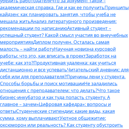
убедить работодателя
Что за документ такой –
академическая справка. Где и как ее получить
Принципы
кайдзен: как планировать занятия, чтобы учеба не
мешала жить
Анализ литературного произведения:
рекомендации по написанию
Активный студент –
успешный студент? Какой смысл участия во внеучебных
мероприятиях
Диплом получен. Осталась самая
малость – найти работу
Научная новизна курсовой
работы: что это, как вписать в проект
Заработок на
учебе: как это?
Продуктивная удаленка: как учиться
дистанционно и все успевать
Читательский дневник: для
себя или для преподавателя?
Причины лени у студента.
Способы борьбы и поиск мотивации
Не заладились
отношения с преподавателем: что делать?
Что такое
бизнес-инкубатор и как туда попасть студенту. А
главное – зачем
«Цифровая кафедра»: вопросы и
ответы
Студенческие стипендии: какие виды, какая
сумма, кому выплачивают
Уютное общежитие:
оксюморон или реальность? Как студенту обустроить