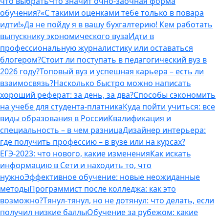
что выбрать
Что значит очно-заочная форма
обучения?
«С такими оценками тебе только в повара
идти!»
Да не пойду я в вашу бухгалтерию! Кем работать
выпускнику экономического вуза
Идти в
профессиональную журналистику или оставаться
блогером?
Стоит ли поступать в педагогический вуз в
2026 году?
Топовый вуз и успешная карьера – есть ли
взаимосвязь?
Насколько быстро можно написать
хороший реферат: за день, за два?
Способы сэкономить
на учебе для студента-платника
Куда пойти учиться: все
виды образования в России
Квалификация и
специальность – в чем разница
Дизайнер интерьера:
где получить профессию – в вузе или на курсах?
ЕГЭ-2023: что нового, какие изменения
Как искать
информацию в Сети и находить то, что
нужно
Эффективное обучение: новые неожиданные
методы
Программист после колледжа: как это
возможно?
Тянул-тянул, но не дотянул: что делать, если
получил низкие баллы
Обучение за рубежом: какие