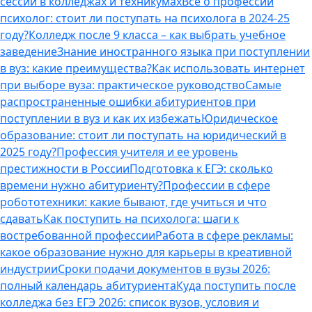
сессии в колледжах и техникумах
Все о профессии
психолог: стоит ли поступать на психолога в 2024-25
году?
Колледж после 9 класса – как выбрать учебное
заведение
Знание иностранного языка при поступлении
в вуз: какие преимущества?
Как использовать интернет
при выборе вуза: практическое руководство
Самые
распространенные ошибки абитуриентов при
поступлении в вуз и как их избежать
Юридическое
образование: стоит ли поступать на юридический в
2025 году?
Профессия учителя и ее уровень
престижности в России
Подготовка к ЕГЭ: сколько
времени нужно абитуриенту?
Профессии в сфере
робототехники: какие бывают, где учиться и что
сдавать
Как поступить на психолога: шаги к
востребованной профессии
Работа в сфере рекламы:
какое образование нужно для карьеры в креативной
индустрии
Сроки подачи документов в вузы 2026:
полный календарь абитуриента
Куда поступить после
колледжа без ЕГЭ 2026: список вузов, условия и