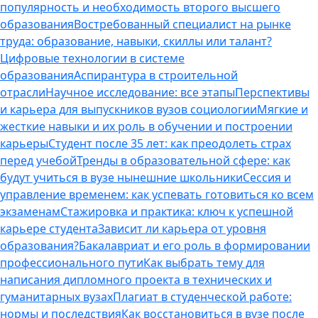
популярность и необходимость второго высшего
образования
Востребованный специалист на рынке
труда: образование, навыки, скиллы или талант?
Цифровые технологии в системе
образования
Аспирантура в строительной
отрасли
Научное исследование: все этапы
Перспективы
и карьера для выпускников вузов социологии
Мягкие и
жесткие навыки и их роль в обучении и построении
карьеры
Студент после 35 лет: как преодолеть страх
перед учебой
Тренды в образовательной сфере: как
будут учиться в вузе нынешние школьники
Сессия и
управление временем: как успевать готовиться ко всем
экзаменам
Стажировка и практика: ключ к успешной
карьере студента
Зависит ли карьера от уровня
образования?
Бакалавриат и его роль в формировании
профессионального пути
Как выбрать тему для
написания дипломного проекта в технических и
гуманитарных вузах
Плагиат в студенческой работе:
нормы и последствия
Как восстановиться в вузе после