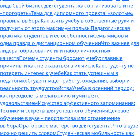
виды
Свой бизнес для студента: как организовать и не
«прогореть»
Тема для дипломного проекта: «золотые»
правила выбора
Как взять учебу в собственные руки и
получить от этого максимум пользы
Педагогическая
практика студентов и ее особенности
Семь мифов и
одна правда о дистанционном обучении
Что важнее для
лидера: образование или набор личностных
качеств
Почему студенты бросают учебу: главные
причины и как не оказаться в их числе
Как студенту не
потерять интерес к учебе
Как стать успешным в
педагогике
Студент ищет работу: ожидания, выбор и
реальность трудоустройства
Учеба в осенний период:
как преодолеть меланхолию и учиться с
удовольствием
Искусство эффективного запоминания:
Техники и секреты для успешного обучения
Целевое
обучение в вузе – перспектива или ограничение
выбора
Ораторское мастерство для студента. Что в вузе
можно решить словом
Студенческая мобильность как