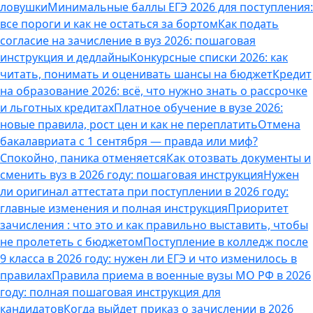
ловушки
Минимальные баллы ЕГЭ 2026 для поступления:
все пороги и как не остаться за бортом
Как подать
согласие на зачисление в вуз 2026: пошаговая
инструкция и дедлайны
Конкурсные списки 2026: как
читать, понимать и оценивать шансы на бюджет
Кредит
на образование 2026: всё, что нужно знать о рассрочке
и льготных кредитах
Платное обучение в вузе 2026:
новые правила, рост цен и как не переплатить
Отмена
бакалавриата с 1 сентября — правда или миф?
Спокойно, паника отменяется
Как отозвать документы и
сменить вуз в 2026 году: пошаговая инструкция
Нужен
ли оригинал аттестата при поступлении в 2026 году:
главные изменения и полная инструкция
Приоритет
зачисления : что это и как правильно выставить, чтобы
не пролететь с бюджетом
Поступление в колледж после
9 класса в 2026 году: нужен ли ЕГЭ и что изменилось в
правилах
Правила приема в военные вузы МО РФ в 2026
году: полная пошаговая инструкция для
кандидатов
Когда выйдет приказ о зачислении в 2026