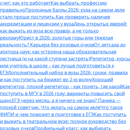
счет: как это работает
Как выбрать профессию
правильно
Проходные баллы 2026: куда на самом деле
стало проще поступить.
Как проверить наличие
аккредитации и лицензии у вуза
День открытых дверей:
как выжать из вуза всю правду, а не только
рекламу
Юрист в 2026: золотые горы или тяжёлая
реальность? Карьера без розовых очков
От детсада до
доктора наук: как устроена наша образовательная
лестница (и на какой ступени застрять)
Репетитор, курсы
или учитель в школе – как лучше подготовиться к
ЕГЭ
Дополнительный набор в вузы 2026: сроки, правила
и как поступить на бюджет во 2‑ю волну
Хороший
репетитор, плохой репетитор – как понять, где какой
Как
поступить в МГУ в 2026 году: варианты повысить свой
шанс
ЕГЭ через месяц, а я ничего не знаю? Паника —
плохой советчик. Что делать на самом деле
Что такое
ФИПИ и чем поможет в подготовке к ЕГЭ
Как поступить
и выжить в театральном вузе: полное руководство без
розовых очков
Профильный класс: как выбирать