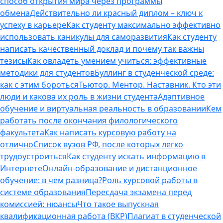
способ открытия мира через программы
обмена
Действительно ли красный диплом – ключ к
успеху в карьере
Как студенту максимально эффективно
использовать каникулы для саморазвития
Как студенту
написать качественный доклад и почему так важны
тезисы
Как овладеть умением учиться: эффективные
методики для студентов
Буллинг в студенческой среде:
как с этим бороться
Тьютор. Ментор. Наставник. Кто эти
люди и какова их роль в жизни студента
Адаптивное
обучение и виртуальная реальность в образовании
Кем
работать после окончания филологического
факультета
Как написать курсовую работу на
отлично
Список вузов РФ, после которых легко
трудоустроиться
Как студенту искать информацию в
Интернете
Онлайн-образование и дистанционное
обучение: в чем разница?
Роль курсовой работы в
системе образования
Пересдача экзамена перед
комиссией: нюансы
Что такое выпускная
квалификационная работа (ВКР)
Плагиат в студенческой