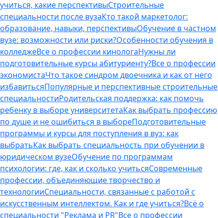
учиться, какие перспективы
Строительные
специальности после вуза
Кто такой маркетолог:
образование, навыки, перспективы
Обучение в частном
вузе: возможности или риски?
Особенности обучения в
колледже
Все о профессии кинолога
Нужны ли
подготовительные курсы абитуриенту?
Все о профессии
экономиста
Что такое синдром двоечника и как от него
избавиться
Популярные и перспективные строительные
специальности
Родительская поддержка: как помочь
ребенку в выборе университета
Как выбрать профессию
по душе и не ошибиться в выборе
Подготовительные
программы и курсы для поступления в вуз: как
выбрать
Как выбрать специальность при обучении в
юридическом вузе
Обучение по программам
психологии: где, как и сколько учиться
Современные
профессии, объединяющие творчество и
технологии
Специальности, связанные с работой с
искусственным интеллектом. Как и где учиться?
Всё о
специальности "Реклама и PR"
Все о профессии