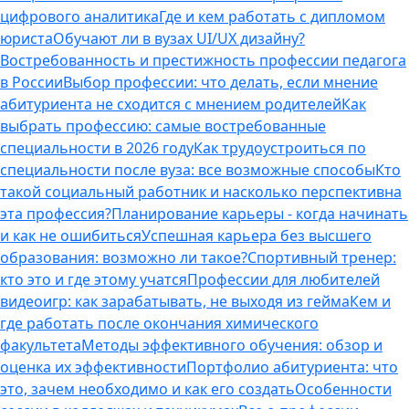
цифрового аналитика
Где и кем работать с дипломом
юриста
Обучают ли в вузах UI/UX дизайну?
Востребованность и престижность профессии педагога
в России
Выбор профессии: что делать, если мнение
абитуриента не сходится с мнением родителей
Как
выбрать профессию: самые востребованные
специальности в 2026 году
Как трудоустроиться по
специальности после вуза: все возможные способы
Кто
такой социальный работник и насколько перспективна
эта профессия?
Планирование карьеры - когда начинать
и как не ошибиться
Успешная карьера без высшего
образования: возможно ли такое?
Спортивный тренер:
кто это и где этому учатся
Профессии для любителей
видеоигр: как зарабатывать, не выходя из гейма
Кем и
где работать после окончания химического
факультета
Методы эффективного обучения: обзор и
оценка их эффективности
Портфолио абитуриента: что
это, зачем необходимо и как его создать
Особенности