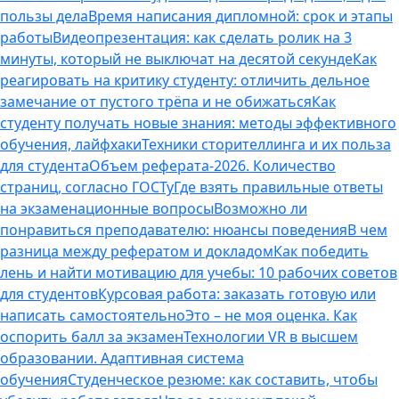
пользы дела
Время написания дипломной: срок и этапы
работы
Видеопрезентация: как сделать ролик на 3
минуты, который не выключат на десятой секунде
Как
реагировать на критику студенту: отличить дельное
замечание от пустого трёпа и не обижаться
Как
студенту получать новые знания: методы эффективного
обучения, лайфхаки
Техники сторителлинга и их польза
для студента
Объем реферата-2026. Количество
страниц, согласно ГОСТу
Где взять правильные ответы
на экзаменационные вопросы
Возможно ли
понравиться преподавателю: нюансы поведения
В чем
разница между рефератом и докладом
Как победить
лень и найти мотивацию для учебы: 10 рабочих советов
для студентов
Курсовая работа: заказать готовую или
написать самостоятельно
Это – не моя оценка. Как
оспорить балл за экзамен
Технологии VR в высшем
образовании. Адаптивная система
обучения
Студенческое резюме: как составить, чтобы