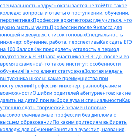
специальность «вдруг» оказывается не той
Что такое
колледж: вопросы и ответы о поступлении, обучении,
перспективах
Профессия архитектора: где учиться, что
нужно знать и уметь
Профессии после 9 класса для
юношей и девушек: список топовых
Специальность
инженер: обучение, работа, перспективы
Как сдать ЕГЭ
на 100 баллов
Как преодолеть усталость в период
подготовки к ЕГЭ
Права участников ЕГЭ: до, после и во
время экзаменов
Что такое институт: особенности
обучения
На что влияет статус вуза
Золотая медаль
выпускника школы: какие преимущества при
поступлении
Профессия инженер: разнообразие и
возможности
Ошибки родителей абитуриентов: как не
давить на детей при выборе вуза и специальности
Как
успешно сдать творческий экзамен
Топовые
высокооплачиваемые профессии без диплома о
высшем образовании
По каким критериям выбирать
колледж для обучения
Занятия в вузе: тип, названия,