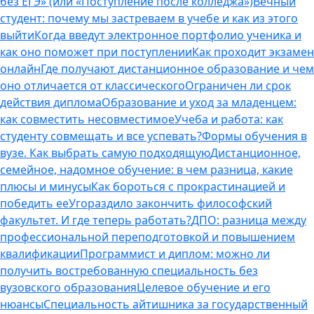
без ЕГЭ» (или «Поступление после колледжа»)
Вечный
студент: почему мы застреваем в учебе и как из этого
выйти
Когда введут электронное портфолио ученика и
как оно поможет при поступлении
Как проходит экзамен
онлайн
Где получают дистанционное образование и чем
оно отличается от классического
Ограничен ли срок
действия диплома
Образование и уход за младенцем:
как совместить несовместимое
Учеба и работа: как
студенту совмещать и все успевать?
Формы обучения в
вузе. Как выбрать самую подходящую
Дистанционное,
семейное, надомное обучение: в чем разница, какие
плюсы и минусы
Как бороться с прокрастинацией и
победить ее
Угораздило закончить философский
факультет. И где теперь работать?
ДПО: разница между
профессиональной переподготовкой и повышением
квалификации
Программист и диплом: можно ли
получить востребованную специальность без
вузовского образования
Целевое обучение и его
нюансы
Специальность айтишника за государственный