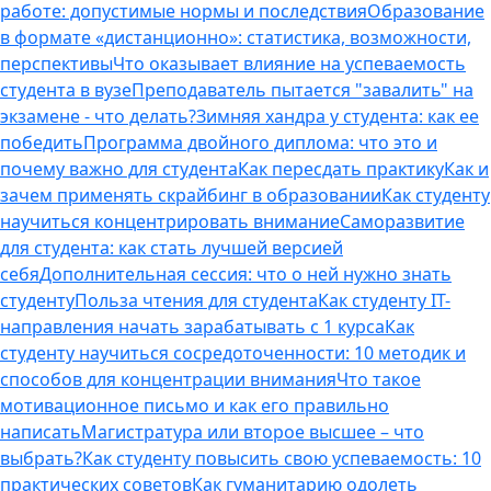
работе: допустимые нормы и последствия
Образование
в формате «дистанционно»: статистика, возможности,
перспективы
Что оказывает влияние на успеваемость
студента в вузе
Преподаватель пытается "завалить" на
экзамене - что делать?
Зимняя хандра у студента: как ее
победить
Программа двойного диплома: что это и
почему важно для студента
Как пересдать практику
Как и
зачем применять скрайбинг в образовании
Как студенту
научиться концентрировать внимание
Саморазвитие
для студента: как стать лучшей версией
себя
Дополнительная сессия: что о ней нужно знать
студенту
Польза чтения для студента
Как студенту IT-
направления начать зарабатывать с 1 курса
Как
студенту научиться сосредоточенности: 10 методик и
способов для концентрации внимания
Что такое
мотивационное письмо и как его правильно
написать
Магистратура или второе высшее – что
выбрать?
Как студенту повысить свою успеваемость: 10
практических советов
Как гуманитарию одолеть