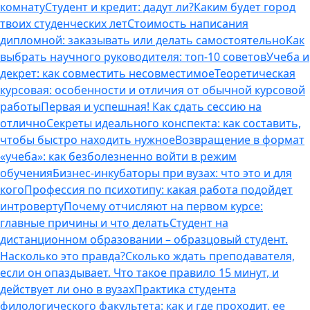
комнату
Студент и кредит: дадут ли?
Каким будет город
твоих студенческих лет
Стоимость написания
дипломной: заказывать или делать самостоятельно
Как
выбрать научного руководителя: топ-10 советов
Учеба и
декрет: как совместить несовместимое
Теоретическая
курсовая: особенности и отличия от обычной курсовой
работы
Первая и успешная! Как сдать сессию на
отлично
Секреты идеального конспекта: как составить,
чтобы быстро находить нужное
Возвращение в формат
«учеба»: как безболезненно войти в режим
обучения
Бизнес-инкубаторы при вузах: что это и для
кого
Профессия по психотипу: какая работа подойдет
интроверту
Почему отчисляют на первом курсе:
главные причины и что делать
Студент на
дистанционном образовании – образцовый студент.
Насколько это правда?
Сколько ждать преподавателя,
если он опаздывает. Что такое правило 15 минут, и
действует ли оно в вузах
Практика студента
филологического факультета: как и где проходит, ее