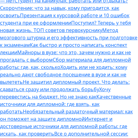
— нет
Студент на каникулах: работать или отдыхать?
Скорочтение: что за навык, кому пригодится, как
освоить
Презентация к курсовой работе и 10 ошибок
студента при ее оформлении
Поступил? Теперь у тебя
новая жизнь. ТОП советов первокурснику
Метод
мозгового штурма и его эффективность при подготовке
к экзаменам
Как быстро и просто написать конспект
лекции
Майноры в вузе: что это, зачем нужно и как не
прогадать с выбором
Сбор материала для дипломной
работы: где, как, сколько
Ходить или не ходить: кому
реально дают свободное посещение в вузе и как не
вылететь
Не защитил дипломный проект. Что делать:
сдаваться сразу или продолжать борьбу
Хочу
перевестись на бюджет. Но не знаю как
Качественные
источники для дипломной: где взять, как
работать
Необязательный раздаточный материал: как
он поможет на защите дипломной
Интернет и
достоверные источники для дипломной работы: где
искать, как проверить
Все о дополнительной сессии: