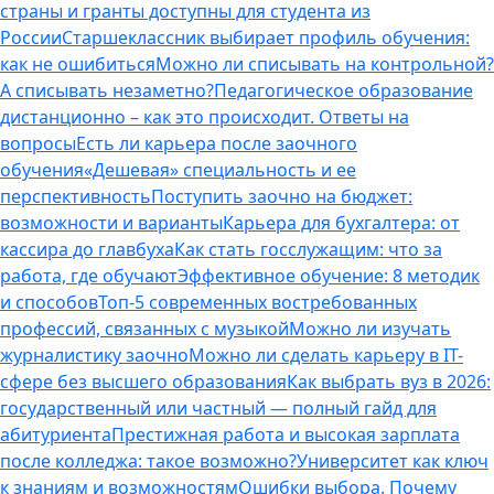
страны и гранты доступны для студента из
России
Старшеклассник выбирает профиль обучения:
как не ошибиться
Можно ли списывать на контрольной?
А списывать незаметно?
Педагогическое образование
дистанционно – как это происходит. Ответы на
вопросы
Есть ли карьера после заочного
обучения
«Дешевая» специальность и ее
перспективность
Поступить заочно на бюджет:
возможности и варианты
Карьера для бухгалтера: от
кассира до главбуха
Как стать госслужащим: что за
работа, где обучают
Эффективное обучение: 8 методик
и способов
Топ-5 современных востребованных
профессий, связанных с музыкой
Можно ли изучать
журналистику заочно
Можно ли сделать карьеру в IT-
сфере без высшего образования
Как выбрать вуз в 2026:
государственный или частный — полный гайд для
абитуриента
Престижная работа и высокая зарплата
после колледжа: такое возможно?
Университет как ключ
к знаниям и возможностям
Ошибки выбора. Почему