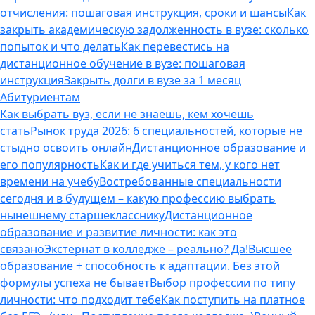
отчисления: пошаговая инструкция, сроки и шансы
Как
закрыть академическую задолженность в вузе: сколько
попыток и что делать
Как перевестись на
дистанционное обучение в вузе: пошаговая
инструкция
Закрыть долги в вузе за 1 месяц
Абитуриентам
Как выбрать вуз, если не знаешь, кем хочешь
стать
Рынок труда 2026: 6 специальностей, которые не
стыдно освоить онлайн
Дистанционное образование и
его популярность
Как и где учиться тем, у кого нет
времени на учебу
Востребованные специальности
сегодня и в будущем – какую профессию выбрать
нынешнему старшекласснику
Дистанционное
образование и развитие личности: как это
связано
Экстернат в колледже – реально? Да!
Высшее
образование + способность к адаптации. Без этой
формулы успеха не бывает
Выбор профессии по типу
личности: что подходит тебе
Как поступить на платное