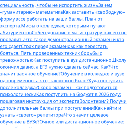
специальность, чтобы не испортить жизнь
Зачем
«гуманитарию» математика
Как заставить «свободную»
форму эссе работать на ваши баллы. План от
эксперта.
Мифы о колледжах, которыми пугают
абитуриентов
Собеседование в магистратуру: как его не
провалить
Что такое демонстрационный экзамен и кто
его сдает
Страх перед экзаменом: как перестать
бояться. Пять проверенных техник борьбы с
тревожностью
Как поступить в вуз дистанционно
Школу
окончил давно, а ЕГЭ нужно сдавать сейчас. Как?
Что
значит заочное обучение?
Обучение в колледже и вузе
одновременно: а что, так можно было?
Куда поступить
после колледжа?
Скоро экзамен – как подготовиться
психологически
Как поступить на бюджет в 2026 году:
пошаговая инструкция от эксперта
Волонтерил? Получи
дополнительные баллы при поступлении!
Как найти и
узнать «своего» репетитора
Что значит целевое
обучение в ВУЗе?
Очное или дистанционное обучение: