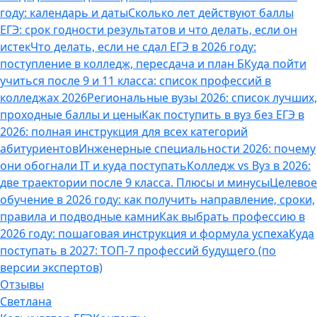
году: календарь и даты
Сколько лет действуют баллы
ЕГЭ: срок годности результатов и что делать, если он
истек
Что делать, если не сдал ЕГЭ в 2026 году:
поступление в колледж, пересдача и план Б
Куда пойти
учиться после 9 и 11 класса: список профессий в
колледжах 2026
Региональные вузы 2026: список лучших,
проходные баллы и цены
Как поступить в вуз без ЕГЭ в
2026: полная инструкция для всех категорий
абитуриентов
Инженерные специальности 2026: почему
они обогнали IT и куда поступать
Колледж vs Вуз в 2026:
две траектории после 9 класса. Плюсы и минусы
Целевое
обучение в 2026 году: как получить направление, сроки,
правила и подводные камни
Как выбрать профессию в
2026 году: пошаговая инструкция и формула успеха
Куда
поступать в 2027: ТОП-7 профессий будущего (по
версии экспертов)
Отзывы
Светлана