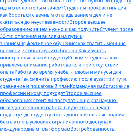
страхи
Студенчество и волонтерство: нужно ли cтуденту
идти в волонтеры и зачем?
Студент и прокрастинация:
как бороться с вечным откладыванием дел и не
скатиться до неуспеваемости
Второе высшее
образование: зачем нужно и как получить
Студент после
30-ти: опасения и вызовы на пути к
знаниям
Эффективное обучение: как тратить меньше
времени, чтобы выучить больше
Как изучать
иностранные языки студенту
Резюме студента: как
привлечь внимание работодателя при отсутствии
опыта
Работа во время учебы - плюсы и минусы для
студента
Как сменить профессию после вуза: три пути,
сравнение и пошаговый план
Командная работа: какие
профессии и кому подходят
Второе высшее
образование: стоит ли поступать еще раз
Научно-
исследовательская работа в вузе: что она дает
студенту?
Где студенту взять дополнительные знания
бесплатно в условиях ограниченного доступа к
международным платформам
Востребованность,