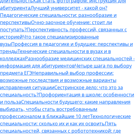
длительность
Как стать фотографом: инструкция для
абитуриента
Лучший университет - какой он?
Педагогические специальности: разнообразие и
перспективы
Очно-заочное обучение: стоит ли
поступать?
Перспективность профессий, связанных с
историей
Что такое специализированные
вузы
Профессия в педагогике и будущее: перспективы и
тренды
Технические специальности в вузах и в
колледжах
Разнообразие медицинских специальностей -
информация для абитуриентов
Четыре шага по выбору
предмета ЕГЭ
Неправильный выбор профессии:
возможные последствия и возможные варианты
исправления ситуации
Сестринское дело: что это за
специальность?
Профориентация в школе: особенности
и польза
Специальности будущего: какие направления
выбирать, чтобы стать востребованным
профессионалом в ближайшие 10 лет
Технологические
специальности: сколько их и как их освоить
Пять
специальностей, связанных с робототехникой: где