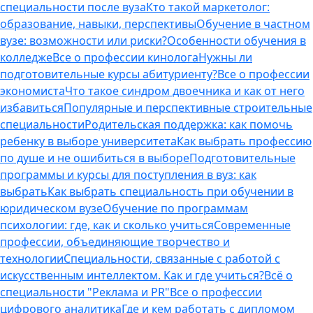
специальности после вуза
Кто такой маркетолог:
образование, навыки, перспективы
Обучение в частном
вузе: возможности или риски?
Особенности обучения в
колледже
Все о профессии кинолога
Нужны ли
подготовительные курсы абитуриенту?
Все о профессии
экономиста
Что такое синдром двоечника и как от него
избавиться
Популярные и перспективные строительные
специальности
Родительская поддержка: как помочь
ребенку в выборе университета
Как выбрать профессию
по душе и не ошибиться в выборе
Подготовительные
программы и курсы для поступления в вуз: как
выбрать
Как выбрать специальность при обучении в
юридическом вузе
Обучение по программам
психологии: где, как и сколько учиться
Современные
профессии, объединяющие творчество и
технологии
Специальности, связанные с работой с
искусственным интеллектом. Как и где учиться?
Всё о
специальности "Реклама и PR"
Все о профессии
цифрового аналитика
Где и кем работать с дипломом