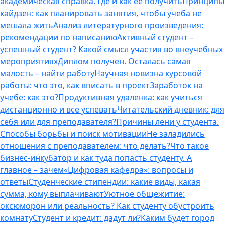
академическая справка. Где и как ее получить
Принципы
кайдзен: как планировать занятия, чтобы учеба не
мешала жить
Анализ литературного произведения:
рекомендации по написанию
Активный студент –
успешный студент? Какой смысл участия во внеучебных
мероприятиях
Диплом получен. Осталась самая
малость – найти работу
Научная новизна курсовой
работы: что это, как вписать в проект
Заработок на
учебе: как это?
Продуктивная удаленка: как учиться
дистанционно и все успевать
Читательский дневник: для
себя или для преподавателя?
Причины лени у студента.
Способы борьбы и поиск мотивации
Не заладились
отношения с преподавателем: что делать?
Что такое
бизнес-инкубатор и как туда попасть студенту. А
главное – зачем
«Цифровая кафедра»: вопросы и
ответы
Студенческие стипендии: какие виды, какая
сумма, кому выплачивают
Уютное общежитие:
оксюморон или реальность? Как студенту обустроить
комнату
Студент и кредит: дадут ли?
Каким будет город