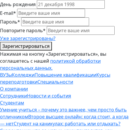
День рождения
E-mail*
Пароль*
Повторите пароль*
Уже зарегистрированы?
Зарегистрироваться
Нажимая на кнопку «Зарегистрироваться», вы
соглашетесь с нашей
политикой обработки
персональных данных.
ВУЗы
Колледжи
Повышение квалификации
Курсы
переподготовки
Специальности
О компании
Сотрудники
Новости и события
Студентам
Умение учиться – почему это важнее, чем просто быть
отличником
Второе высшее онлайн: когда стоит, а когда
— нет
Студент на каникулах: работать или отдыхать?