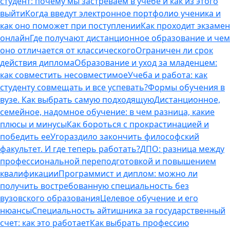
студент: почему мы застреваем в учебе и как из этого
выйти
Когда введут электронное портфолио ученика и
как оно поможет при поступлении
Как проходит экзамен
онлайн
Где получают дистанционное образование и чем
оно отличается от классического
Ограничен ли срок
действия диплома
Образование и уход за младенцем:
как совместить несовместимое
Учеба и работа: как
студенту совмещать и все успевать?
Формы обучения в
вузе. Как выбрать самую подходящую
Дистанционное,
семейное, надомное обучение: в чем разница, какие
плюсы и минусы
Как бороться с прокрастинацией и
победить ее
Угораздило закончить философский
факультет. И где теперь работать?
ДПО: разница между
профессиональной переподготовкой и повышением
квалификации
Программист и диплом: можно ли
получить востребованную специальность без
вузовского образования
Целевое обучение и его
нюансы
Специальность айтишника за государственный
счет: как это работает
Как выбрать профессию