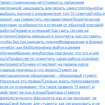
твоих студенческих лет
Стоимость написания
дипломной: заказывать или делать самостоятельно
Как
выбрать научного руководителя: топ-10 советов
Учеба и
декрет: как совместить несовместимое
Теоретическая
курсовая: особенности и отличия от обычной курсовой
работы
Первая и успешная! Как сдать сессию на
отлично
Секреты идеального конспекта: как составить,
чтобы быстро находить нужное
Возвращение в формат
«учеба»: как безболезненно войти в режим
обучения
Бизнес-инкубаторы при вузах: что это и для
кого
Профессия по психотипу: какая работа подойдет
интроверту
Почему отчисляют на первом курсе:
главные причины и что делать
Студент на
дистанционном образовании – образцовый студент.
Насколько это правда?
Сколько ждать преподавателя,
если он опаздывает. Что такое правило 15 минут, и
действует ли оно в вузах
Практика студента
филологического факультета: как и где проходит, ее
виды
Свой бизнес для студента: как организовать и не