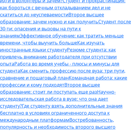
идти в волонтеры и зачем?
Студент и прокрастинация:
как бороться с вечным откладыванием дел и не
скатиться до неуспеваемости
Второе высшее
образование: зачем нужно и как получить
Студент после
30-ти: опасения и вызовы на пути к
знаниям
Эффективное обучение: как тратить меньше
времени, чтобы выучить больше
Как изучать
иностранные языки студенту
Резюме студента: как
привлечь внимание работодателя при отсутствии
опыта
Работа во время учебы - плюсы и минусы для
студента
Как сменить профессию после вуза: три пути,
сравнение и пошаговый план
Командная работа: какие
профессии и кому подходят
Второе высшее
образование: стоит ли поступать еще раз
Научно-
исследовательская работа в вузе: что она дает
студенту?
Где студенту взять дополнительные знания
бесплатно в условиях ограниченного доступа к
международным платформам
Востребованность,
популярность и необходимость второго высшего