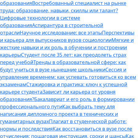
образования
Востребованный специалист на рынке
труда: образование, навыки, скиллы или талант?
Цифровые технологии в системе
образования
Аспирантура в строительной
отрасли
Научное исследование: все этапы
Перспективы
и карьера для выпускников вузов социологии
Мягкие и
жесткие навыки и их роль в обучении и построении
карьеры
Студент после 35 лет: как преодолеть страх
перед учебой
Тренды в образовательной сфере: как
будут учиться в вузе нынешние школьники
Сессия и
управление временем: как успевать готовиться ко всем
экзаменам
Стажировка и практика: ключ к успешной
карьере студента
Зависит ли карьера от уровня
образования?
Бакалавриат и его роль в формировании
профессионального пути
Как выбрать тему для
написания дипломного проекта в технических и
гуманитарных вузах
Плагиат в студенческой работе:
нормы и последствия
Как восстановиться в вузе после
отчисления: пошаговая инструкция, сроки и шансы
Как