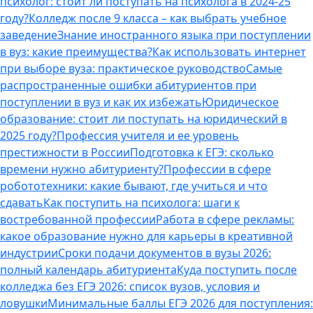
психолог: стоит ли поступать на психолога в 2024-25
году?
Колледж после 9 класса – как выбрать учебное
заведение
Знание иностранного языка при поступлении
в вуз: какие преимущества?
Как использовать интернет
при выборе вуза: практическое руководство
Самые
распространенные ошибки абитуриентов при
поступлении в вуз и как их избежать
Юридическое
образование: стоит ли поступать на юридический в
2025 году?
Профессия учителя и ее уровень
престижности в России
Подготовка к ЕГЭ: сколько
времени нужно абитуриенту?
Профессии в сфере
робототехники: какие бывают, где учиться и что
сдавать
Как поступить на психолога: шаги к
востребованной профессии
Работа в сфере рекламы:
какое образование нужно для карьеры в креативной
индустрии
Сроки подачи документов в вузы 2026:
полный календарь абитуриента
Куда поступить после
колледжа без ЕГЭ 2026: список вузов, условия и
ловушки
Минимальные баллы ЕГЭ 2026 для поступления: