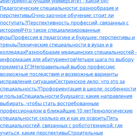
абитуриента
Лучший университет - какой он?
Педагогические специальности: разнообразие и
перспективы
Очно-заочное обучение: стоит ли
поступать?
Перспективность профессий, связанных с
историей
Что такое специализированные
вузы
Профессия в педагогике и будущее: перспективы и
тренды
Технические специальности в вузах и в
колледжах
Разнообразие медицинских специальностей -
информация для абитуриентов
Четыре шага по выбору
предмета ЕГЭ
Неправильный выбор профессии:
возможные последствия и возможные варианты
исправления ситуации
Сестринское дело: что это за
специальность?
Профориентация в школе: особенности
и польза
Специальности будущего: какие направления
выбирать, чтобы стать востребованным
профессионалом в ближайшие 10 лет
Технологические
специальности: сколько их и как их освоить
Пять
специальностей, связанных с робототехникой: где
учиться, какие перспективы
Строительные