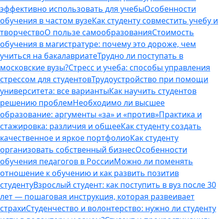
эффективно использовать для учебы
Особенности
обучения в частом вузе
Как студенту совместить учебу и
творчество
О пользе самообразования
Стоимость
обучения в магистратуре: почему это дороже, чем
учиться на бакалавриате
Трудно ли поступать в
московские вузы?
Стресс и учеба: способы управления
стрессом для студентов
Трудоустройство при помощи
университета: все варианты
Как научить студентов
решению проблем
Необходимо ли высшее
образование: аргументы «за» и «против»
Практика и
стажировка: различия и общее
Как студенту создать
качественное и яркое портфолио
Как студенту
организовать собственный бизнес
Особенности
обучения педагогов в России
Можно ли поменять
отношение к обучению и как развить позитив
студенту
Взрослый студент: как поступить в вуз после 30
лет — пошаговая инструкция, которая развеивает
страхи
Студенчество и волонтерство: нужно ли cтуденту