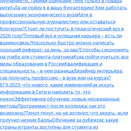
обучения?
«С такими оценками тебе только в повара
идти!»
Да не пойду я в вашу бухгалтерию! Кем работать
выпускнику экономического вуза
Идти в
профессиональную журналистику или оставаться
блогером?
Стоит ли поступать в педагогический вуз в
2026 году?
Топовый вуз и успешная карьера – есть ли
взаимосвязь?
Насколько быстро можно написать
хороший реферат: за день, за два?
Способы сэкономить
на учебе для студента-платника
Куда пойти учиться: все
виды образования в России
Квалификация и
специальность – в чем разница
Дизайнер интерьера:
где получить профессию – в вузе или на курсах?
ЕГЭ-2023: что нового, какие изменения
Как искать
информацию в Сети и находить то, что
нужно
Эффективное обучение: новые неожиданные
методы
Программист после колледжа: как это
возможно?
Тянул-тянул, но не дотянул: что делать, если
получил низкие баллы
Обучение за рубежом: какие
страны и гранты доступны для студента из