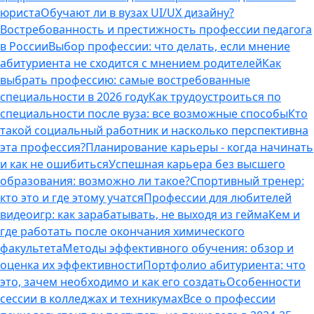
юриста
Обучают ли в вузах UI/UX дизайну?
Востребованность и престижность профессии педагога
в России
Выбор профессии: что делать, если мнение
абитуриента не сходится с мнением родителей
Как
выбрать профессию: самые востребованные
специальности в 2026 году
Как трудоустроиться по
специальности после вуза: все возможные способы
Кто
такой социальный работник и насколько перспективна
эта профессия?
Планирование карьеры - когда начинать
и как не ошибиться
Успешная карьера без высшего
образования: возможно ли такое?
Спортивный тренер:
кто это и где этому учатся
Профессии для любителей
видеоигр: как зарабатывать, не выходя из гейма
Кем и
где работать после окончания химического
факультета
Методы эффективного обучения: обзор и
оценка их эффективности
Портфолио абитуриента: что
это, зачем необходимо и как его создать
Особенности
сессии в колледжах и техникумах
Все о профессии