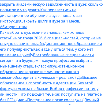
закрыть академическую задолженность в вузе: сколько
попыток и что делать
Как перевестись на
дистанционное обучение в вузе: пошаговая
инструкция
Закрыть долги в вузе за 1 месяц
Абитуриентам
Как выбрать вуз, если не знаешь, кем хочешь
стать
Рынок труда 2026: 6 специальностей, которые не
стыдно освоить онлайн
Дистанционное образование и
его популярность
Как и где учиться тем, у кого нет
времени на учебу
Востребованные специальности
сегодня и в будущем – какую профессию выбрать
нынешнему старшекласснику
Дистанционное
образование и развитие личности: как это
связано
Экстернат в колледже – реально? Да!
Высшее
образование + способность к адаптации. Без этой
формулы успеха не бывает
Выбор профессии по типу
личности: что подходит тебе
Как поступить на платное
без ЕГЭ» (или «Поступление после колледжа»)
Вечный