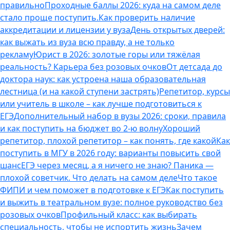
правильно
Проходные баллы 2026: куда на самом деле
стало проще поступить.
Как проверить наличие
аккредитации и лицензии у вуза
День открытых дверей:
как выжать из вуза всю правду, а не только
рекламу
Юрист в 2026: золотые горы или тяжёлая
реальность? Карьера без розовых очков
От детсада до
доктора наук: как устроена наша образовательная
лестница (и на какой ступени застрять)
Репетитор, курсы
или учитель в школе – как лучше подготовиться к
ЕГЭ
Дополнительный набор в вузы 2026: сроки, правила
и как поступить на бюджет во 2‑ю волну
Хороший
репетитор, плохой репетитор – как понять, где какой
Как
поступить в МГУ в 2026 году: варианты повысить свой
шанс
ЕГЭ через месяц, а я ничего не знаю? Паника —
плохой советчик. Что делать на самом деле
Что такое
ФИПИ и чем поможет в подготовке к ЕГЭ
Как поступить
и выжить в театральном вузе: полное руководство без
розовых очков
Профильный класс: как выбирать
специальность, чтобы не испортить жизнь
Зачем