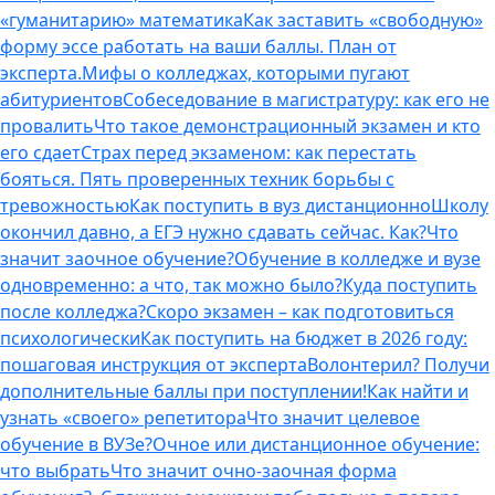
«гуманитарию» математика
Как заставить «свободную»
форму эссе работать на ваши баллы. План от
эксперта.
Мифы о колледжах, которыми пугают
абитуриентов
Собеседование в магистратуру: как его не
провалить
Что такое демонстрационный экзамен и кто
его сдает
Страх перед экзаменом: как перестать
бояться. Пять проверенных техник борьбы с
тревожностью
Как поступить в вуз дистанционно
Школу
окончил давно, а ЕГЭ нужно сдавать сейчас. Как?
Что
значит заочное обучение?
Обучение в колледже и вузе
одновременно: а что, так можно было?
Куда поступить
после колледжа?
Скоро экзамен – как подготовиться
психологически
Как поступить на бюджет в 2026 году:
пошаговая инструкция от эксперта
Волонтерил? Получи
дополнительные баллы при поступлении!
Как найти и
узнать «своего» репетитора
Что значит целевое
обучение в ВУЗе?
Очное или дистанционное обучение:
что выбрать
Что значит очно-заочная форма