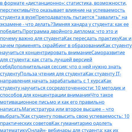
в формате «дистанционно»: статистика, возможности,
перспективы
Что оказывает влияние на успеваемость
студента в вузе
Преподаватель пытается "завалить" на
экзамене - что делать?
Зимняя хандра у студента: как ее
победить
Программа двойного диплома: что это и
почему важно для студента
Как пересдать практику
Как и
зачем применять скрайбинг в образовании
Как студенту
научиться концентрировать внимание
Саморазвитие
для студента: как стать лучшей версией
себя
Дополнительная сессия: что о ней нужно знать
студенту
Польза чтения для студента
Как студенту IT-
направления начать зарабатывать с 1 курса
Как
студенту научиться сосредоточенности: 10 методик и
способов для концентрации внимания
Что такое
мотивационное письмо и как его правильно
написать
Магистратура или второе высшее – что
выбрать?
Как студенту повысить свою успеваемость: 10
практических советов
Как гуманитарию одолеть
математику
Онлайн- вебинары для студента: как их