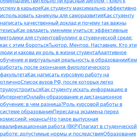
обмена
Действительно ли красный диплом – ключ к
успеху в карьере
Как студенту максимально эффективно
использовать каникулы для саморазвития
Как студенту
написать качественный доклад и почему так важны
тезисы
Как овладеть умением учиться: эффективные
методики для студентов
Буллинг в студенческой среде:
как с этим бороться
Тьютор. Ментор. Наставник. Кто эти
люди и какова их роль в жизни студента
Адаптивное
обучение и виртуальная реальность в образовании
Кем
работать после окончания филологического
факультета
Как написать курсовую работу на
отлично
Список вузов РФ, после которых легко
трудоустроиться
Как студенту искать информацию в
Интернете
Онлайн-образование и дистанционное
обучение: в чем разница?
Роль курсовой работы в
системе образования
Пересдача экзамена перед
комиссией: нюансы
Что такое выпускная
квалификационная работа (ВКР)
Плагиат в студенческой
работе: допустимые нормы и последствия
Образование