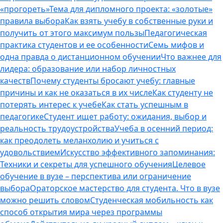
«прогореть»
Тема для дипломного проекта: «золотые»
правила выбора
Как взять учебу в собственные руки и
получить от этого максимум пользы
Педагогическая
практика студентов и ее особенности
Семь мифов и
одна правда о дистанционном обучении
Что важнее для
лидера: образование или набор личностных
качеств
Почему студенты бросают учебу: главные
причины и как не оказаться в их числе
Как студенту не
потерять интерес к учебе
Как стать успешным в
педагогике
Студент ищет работу: ожидания, выбор и
реальность трудоустройства
Учеба в осенний период:
как преодолеть меланхолию и учиться с
удовольствием
Искусство эффективного запоминания:
Техники и секреты для успешного обучения
Целевое
обучение в вузе – перспектива или ограничение
выбора
Ораторское мастерство для студента. Что в вузе
можно решить словом
Студенческая мобильность как
способ открытия мира через программы