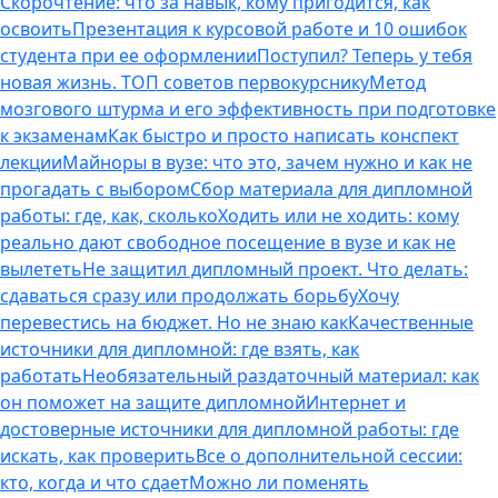
Скорочтение: что за навык, кому пригодится, как
освоить
Презентация к курсовой работе и 10 ошибок
студента при ее оформлении
Поступил? Теперь у тебя
новая жизнь. ТОП советов первокурснику
Метод
мозгового штурма и его эффективность при подготовке
к экзаменам
Как быстро и просто написать конспект
лекции
Майноры в вузе: что это, зачем нужно и как не
прогадать с выбором
Сбор материала для дипломной
работы: где, как, сколько
Ходить или не ходить: кому
реально дают свободное посещение в вузе и как не
вылететь
Не защитил дипломный проект. Что делать:
сдаваться сразу или продолжать борьбу
Хочу
перевестись на бюджет. Но не знаю как
Качественные
источники для дипломной: где взять, как
работать
Необязательный раздаточный материал: как
он поможет на защите дипломной
Интернет и
достоверные источники для дипломной работы: где
искать, как проверить
Все о дополнительной сессии:
кто, когда и что сдает
Можно ли поменять