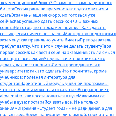
экзаменационный билет? О замене экзаменационного
билета
Сессия раньше времени: как подготовиться и
сдать
Экзамены еще не скоро, но готовься уже
сейчас
Как успешно сдать сессию: 4+3+3 важных
совета
Не готов, но на экзамен пришел. Как сдавать
сессию, если ничего не знаешь
Мастерство подготовки к
экзамену: как правильно учить билеты
Преподаватель
требует взятку. Что в этом случае делать студенту
Твоя
первая сессия: как вести себя на экзамене
Есть ли смысл
посещать все лекции
Утеряна зачетная книжка: что
делать, как восстановить
Смена преподавателя в
университете: как это сделать
Что прочитать, кроме
учебников: полезная литература для
студентов
Вариативный модуль учебной программы:
что это, зачем и можно ли отказаться
Возвращение в
alma mater: как восстановиться в вузе
Максимум от
учебы в вузе: постарайся взять все. И не только
знаниями
Премия «Студент года» – не ради денег, а для
пользы дела
Время написания дипломной: срок и этапы