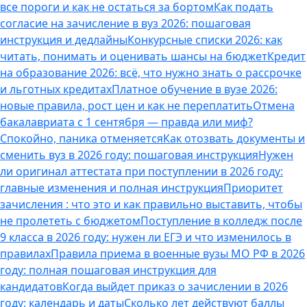
все пороги и как не остаться за бортом
Как подать
согласие на зачисление в вуз 2026: пошаговая
инструкция и дедлайны
Конкурсные списки 2026: как
читать, понимать и оценивать шансы на бюджет
Кредит
на образование 2026: всё, что нужно знать о рассрочке
и льготных кредитах
Платное обучение в вузе 2026:
новые правила, рост цен и как не переплатить
Отмена
бакалавриата с 1 сентября — правда или миф?
Спокойно, паника отменяется
Как отозвать документы и
сменить вуз в 2026 году: пошаговая инструкция
Нужен
ли оригинал аттестата при поступлении в 2026 году:
главные изменения и полная инструкция
Приоритет
зачисления : что это и как правильно выставить, чтобы
не пролететь с бюджетом
Поступление в колледж после
9 класса в 2026 году: нужен ли ЕГЭ и что изменилось в
правилах
Правила приема в военные вузы МО РФ в 2026
году: полная пошаговая инструкция для
кандидатов
Когда выйдет приказ о зачислении в 2026
году: календарь и даты
Сколько лет действуют баллы