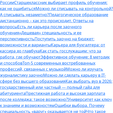
России
Старшеклассник выбирает профиль обучения:
как не ошибиться
Можно ли списывать на контрольной?
А списывать незаметно?
Педагогическое образование
дистанционно – как это происходит. Ответы на
вопросы
Есть ли карьера после заочного
обучения
«Дешевая» специальность и ее
перспективность
Поступить заочно на бюджет:
возможности и варианты
Карьера для бухгалтера: от
кассира до главбуха
Как стать госслужащим: что за
работа, где обучают
Эффективное обучение: 8 методик
и способов
Топ-5 современных востребованных
профессий, связанных с музыкой
Можно ли изучать
журналистику заочно
Можно ли сделать карьеру в IT-
сфере без высшего образования
Как выбрать вуз в 2026:
государственный или частный — полный гайд для
абитуриента
Престижная работа и высокая зарплата
после колледжа: такое возможно?
Университет как ключ
к знаниям и возможностям
Ошибки выбора. Почему
специальность «вдруг» оказывается не той
Что такое