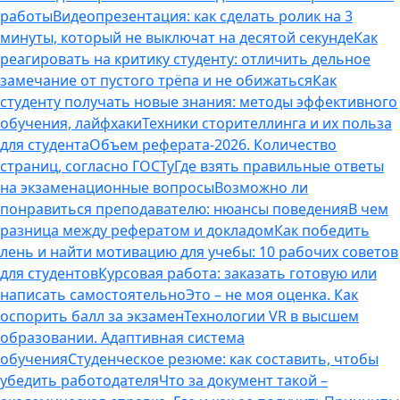
работы
Видеопрезентация: как сделать ролик на 3
минуты, который не выключат на десятой секунде
Как
реагировать на критику студенту: отличить дельное
замечание от пустого трёпа и не обижаться
Как
студенту получать новые знания: методы эффективного
обучения, лайфхаки
Техники сторителлинга и их польза
для студента
Объем реферата-2026. Количество
страниц, согласно ГОСТу
Где взять правильные ответы
на экзаменационные вопросы
Возможно ли
понравиться преподавателю: нюансы поведения
В чем
разница между рефератом и докладом
Как победить
лень и найти мотивацию для учебы: 10 рабочих советов
для студентов
Курсовая работа: заказать готовую или
написать самостоятельно
Это – не моя оценка. Как
оспорить балл за экзамен
Технологии VR в высшем
образовании. Адаптивная система
обучения
Студенческое резюме: как составить, чтобы
убедить работодателя
Что за документ такой –