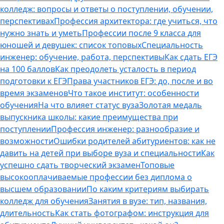
колледж: вопросы и ответы о поступлении, обучении,
перспективах
Профессия архитектора: где учиться, что
нужно знать и уметь
Профессии после 9 класса для
юношей и девушек: список топовых
Специальность
инженер: обучение, работа, перспективы
Как сдать ЕГЭ
на 100 баллов
Как преодолеть усталость в период
подготовки к ЕГЭ
Права участников ЕГЭ: до, после и во
время экзаменов
Что такое институт: особенности
обучения
На что влияет статус вуза
Золотая медаль
выпускника школы: какие преимущества при
поступлении
Профессия инженер: разнообразие и
возможности
Ошибки родителей абитуриентов: как не
давить на детей при выборе вуза и специальности
Как
успешно сдать творческий экзамен
Топовые
высокооплачиваемые профессии без диплома о
высшем образовании
По каким критериям выбирать
колледж для обучения
Занятия в вузе: тип, названия,
длительность
Как стать фотографом: инструкция для