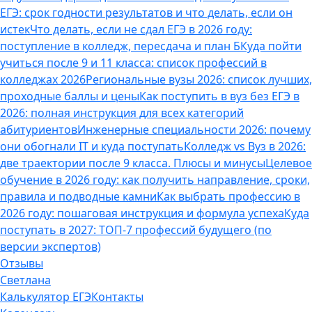
ЕГЭ: срок годности результатов и что делать, если он
истек
Что делать, если не сдал ЕГЭ в 2026 году:
поступление в колледж, пересдача и план Б
Куда пойти
учиться после 9 и 11 класса: список профессий в
колледжах 2026
Региональные вузы 2026: список лучших,
проходные баллы и цены
Как поступить в вуз без ЕГЭ в
2026: полная инструкция для всех категорий
абитуриентов
Инженерные специальности 2026: почему
они обогнали IT и куда поступать
Колледж vs Вуз в 2026:
две траектории после 9 класса. Плюсы и минусы
Целевое
обучение в 2026 году: как получить направление, сроки,
правила и подводные камни
Как выбрать профессию в
2026 году: пошаговая инструкция и формула успеха
Куда
поступать в 2027: ТОП-7 профессий будущего (по
версии экспертов)
Отзывы
Светлана
Калькулятор ЕГЭ
Контакты