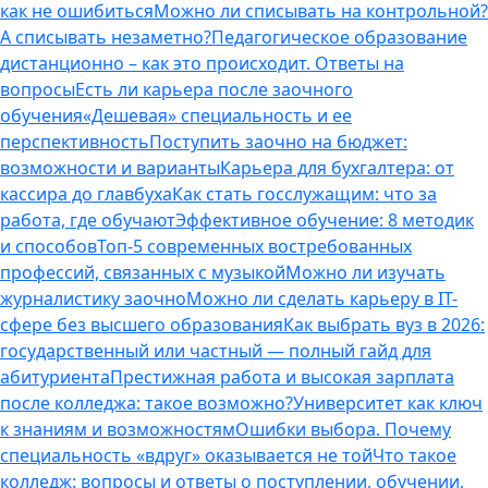
как не ошибиться
Можно ли списывать на контрольной?
А списывать незаметно?
Педагогическое образование
дистанционно – как это происходит. Ответы на
вопросы
Есть ли карьера после заочного
обучения
«Дешевая» специальность и ее
перспективность
Поступить заочно на бюджет:
возможности и варианты
Карьера для бухгалтера: от
кассира до главбуха
Как стать госслужащим: что за
работа, где обучают
Эффективное обучение: 8 методик
и способов
Топ-5 современных востребованных
профессий, связанных с музыкой
Можно ли изучать
журналистику заочно
Можно ли сделать карьеру в IT-
сфере без высшего образования
Как выбрать вуз в 2026:
государственный или частный — полный гайд для
абитуриента
Престижная работа и высокая зарплата
после колледжа: такое возможно?
Университет как ключ
к знаниям и возможностям
Ошибки выбора. Почему
специальность «вдруг» оказывается не той
Что такое
колледж: вопросы и ответы о поступлении, обучении,