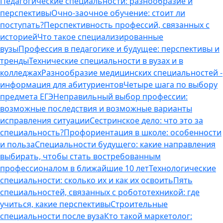
Педагогические специальности: разнообразие и
перспективы
Очно-заочное обучение: стоит ли
поступать?
Перспективность профессий, связанных с
историей
Что такое специализированные
вузы
Профессия в педагогике и будущее: перспективы и
тренды
Технические специальности в вузах и в
колледжах
Разнообразие медицинских специальностей -
информация для абитуриентов
Четыре шага по выбору
предмета ЕГЭ
Неправильный выбор профессии:
возможные последствия и возможные варианты
исправления ситуации
Сестринское дело: что это за
специальность?
Профориентация в школе: особенности
и польза
Специальности будущего: какие направления
выбирать, чтобы стать востребованным
профессионалом в ближайшие 10 лет
Технологические
специальности: сколько их и как их освоить
Пять
специальностей, связанных с робототехникой: где
учиться, какие перспективы
Строительные
специальности после вуза
Кто такой маркетолог: