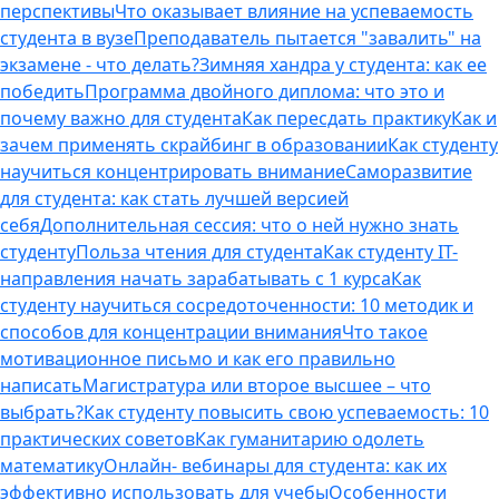
перспективы
Что оказывает влияние на успеваемость
студента в вузе
Преподаватель пытается "завалить" на
экзамене - что делать?
Зимняя хандра у студента: как ее
победить
Программа двойного диплома: что это и
почему важно для студента
Как пересдать практику
Как и
зачем применять скрайбинг в образовании
Как студенту
научиться концентрировать внимание
Саморазвитие
для студента: как стать лучшей версией
себя
Дополнительная сессия: что о ней нужно знать
студенту
Польза чтения для студента
Как студенту IT-
направления начать зарабатывать с 1 курса
Как
студенту научиться сосредоточенности: 10 методик и
способов для концентрации внимания
Что такое
мотивационное письмо и как его правильно
написать
Магистратура или второе высшее – что
выбрать?
Как студенту повысить свою успеваемость: 10
практических советов
Как гуманитарию одолеть
математику
Онлайн- вебинары для студента: как их
эффективно использовать для учебы
Особенности