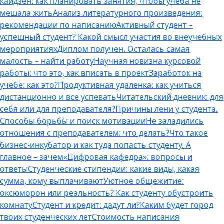
кайдзен: как планировать занятия, чтобы учеба не
мешала жить
Анализ литературного произведения:
рекомендации по написанию
Активный студент –
успешный студент? Какой смысл участия во внеучебных
мероприятиях
Диплом получен. Осталась самая
малость – найти работу
Научная новизна курсовой
работы: что это, как вписать в проект
Заработок на
учебе: как это?
Продуктивная удаленка: как учиться
дистанционно и все успевать
Читательский дневник: для
себя или для преподавателя?
Причины лени у студента.
Способы борьбы и поиск мотивации
Не заладились
отношения с преподавателем: что делать?
Что такое
бизнес-инкубатор и как туда попасть студенту. А
главное – зачем
«Цифровая кафедра»: вопросы и
ответы
Студенческие стипендии: какие виды, какая
сумма, кому выплачивают
Уютное общежитие:
оксюморон или реальность? Как студенту обустроить
комнату
Студент и кредит: дадут ли?
Каким будет город
твоих студенческих лет
Стоимость написания