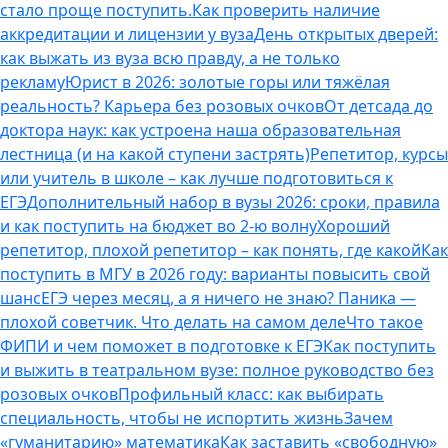
стало проще поступить.
Как проверить наличие
аккредитации и лицензии у вуза
День открытых дверей:
как выжать из вуза всю правду, а не только
рекламу
Юрист в 2026: золотые горы или тяжёлая
реальность? Карьера без розовых очков
От детсада до
доктора наук: как устроена наша образовательная
лестница (и на какой ступени застрять)
Репетитор, курсы
или учитель в школе – как лучше подготовиться к
ЕГЭ
Дополнительный набор в вузы 2026: сроки, правила
и как поступить на бюджет во 2‑ю волну
Хороший
репетитор, плохой репетитор – как понять, где какой
Как
поступить в МГУ в 2026 году: варианты повысить свой
шанс
ЕГЭ через месяц, а я ничего не знаю? Паника —
плохой советчик. Что делать на самом деле
Что такое
ФИПИ и чем поможет в подготовке к ЕГЭ
Как поступить
и выжить в театральном вузе: полное руководство без
розовых очков
Профильный класс: как выбирать
специальность, чтобы не испортить жизнь
Зачем
«гуманитарию» математика
Как заставить «свободную»