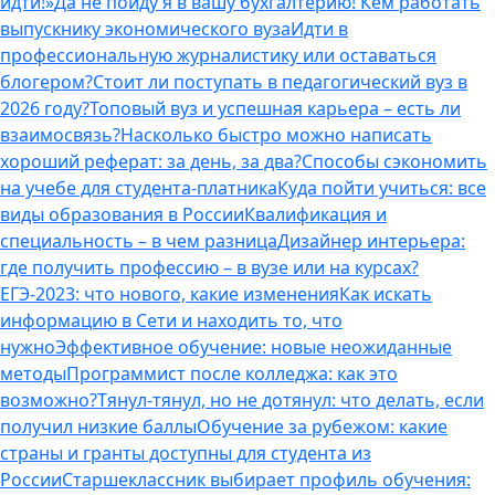
идти!»
Да не пойду я в вашу бухгалтерию! Кем работать
выпускнику экономического вуза
Идти в
профессиональную журналистику или оставаться
блогером?
Стоит ли поступать в педагогический вуз в
2026 году?
Топовый вуз и успешная карьера – есть ли
взаимосвязь?
Насколько быстро можно написать
хороший реферат: за день, за два?
Способы сэкономить
на учебе для студента-платника
Куда пойти учиться: все
виды образования в России
Квалификация и
специальность – в чем разница
Дизайнер интерьера:
где получить профессию – в вузе или на курсах?
ЕГЭ-2023: что нового, какие изменения
Как искать
информацию в Сети и находить то, что
нужно
Эффективное обучение: новые неожиданные
методы
Программист после колледжа: как это
возможно?
Тянул-тянул, но не дотянул: что делать, если
получил низкие баллы
Обучение за рубежом: какие
страны и гранты доступны для студента из
России
Старшеклассник выбирает профиль обучения: