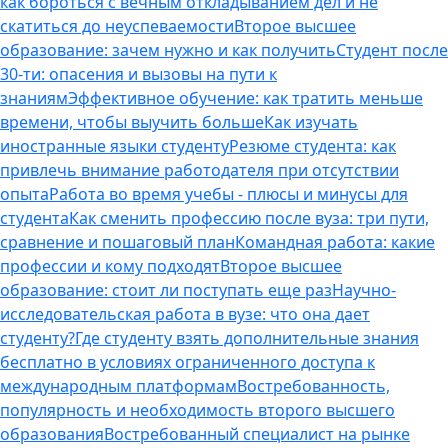
как бороться с вечным откладыванием дел и не
скатиться до неуспеваемости
Второе высшее
образование: зачем нужно и как получить
Студент после
30-ти: опасения и вызовы на пути к
знаниям
Эффективное обучение: как тратить меньше
времени, чтобы выучить больше
Как изучать
иностранные языки студенту
Резюме студента: как
привлечь внимание работодателя при отсутствии
опыта
Работа во время учебы - плюсы и минусы для
студента
Как сменить профессию после вуза: три пути,
сравнение и пошаговый план
Командная работа: какие
профессии и кому подходят
Второе высшее
образование: стоит ли поступать еще раз
Научно-
исследовательская работа в вузе: что она дает
студенту?
Где студенту взять дополнительные знания
бесплатно в условиях ограниченного доступа к
международным платформам
Востребованность,
популярность и необходимость второго высшего
образования
Востребованный специалист на рынке