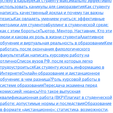
успеху в карьере
Как студенту максимально эффективно
использовать каникулы для саморазвития
Как студенту
написать качественный доклад и почему так важны
тезисы
Как овладеть умением учиться: эффективные
методики для студентов
Буллинг в студенческой среде:
как с этим бороться
Тьютор. Ментор. Наставник. Кто эти
люди и какова их роль в жизни студента
Адаптивное
обучение и виртуальная реальность в образовании
Кем
работать после окончания филологического
факультета
Как написать курсовую работу на
отлично
Список вузов РФ, после которых легко
трудоустроиться
Как студенту искать информацию в
Интернете
Онлайн-образование и дистанционное
обучение: в чем разница?
Роль курсовой работы в
системе образования
Пересдача экзамена перед
комиссией: нюансы
Что такое выпускная
квалификационная работа (ВКР)
Плагиат в студенческой
работе: допустимые нормы и последствия
Образование
в формате «дистанционно»: статистика, возможности,