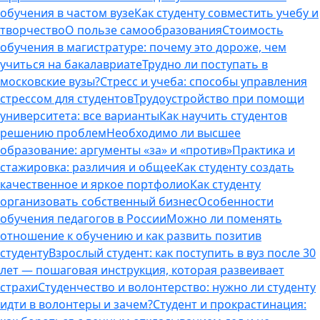
обучения в частом вузе
Как студенту совместить учебу и
творчество
О пользе самообразования
Стоимость
обучения в магистратуре: почему это дороже, чем
учиться на бакалавриате
Трудно ли поступать в
московские вузы?
Стресс и учеба: способы управления
стрессом для студентов
Трудоустройство при помощи
университета: все варианты
Как научить студентов
решению проблем
Необходимо ли высшее
образование: аргументы «за» и «против»
Практика и
стажировка: различия и общее
Как студенту создать
качественное и яркое портфолио
Как студенту
организовать собственный бизнес
Особенности
обучения педагогов в России
Можно ли поменять
отношение к обучению и как развить позитив
студенту
Взрослый студент: как поступить в вуз после 30
лет — пошаговая инструкция, которая развеивает
страхи
Студенчество и волонтерство: нужно ли cтуденту
идти в волонтеры и зачем?
Студент и прокрастинация: