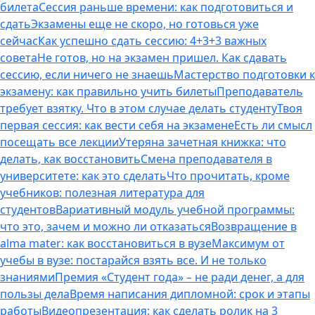
билета
Сессия раньше времени: как подготовиться и
сдать
Экзамены еще не скоро, но готовься уже
сейчас
Как успешно сдать сессию: 4+3+3 важных
совета
Не готов, но на экзамен пришел. Как сдавать
сессию, если ничего не знаешь
Мастерство подготовки к
экзамену: как правильно учить билеты
Преподаватель
требует взятку. Что в этом случае делать студенту
Твоя
первая сессия: как вести себя на экзамене
Есть ли смысл
посещать все лекции
Утеряна зачетная книжка: что
делать, как восстановить
Смена преподавателя в
университете: как это сделать
Что прочитать, кроме
учебников: полезная литература для
студентов
Вариативный модуль учебной программы:
что это, зачем и можно ли отказаться
Возвращение в
alma mater: как восстановиться в вузе
Максимум от
учебы в вузе: постарайся взять все. И не только
знаниями
Премия «Студент года» – не ради денег, а для
пользы дела
Время написания дипломной: срок и этапы
работы
Видеопрезентация: как сделать ролик на 3