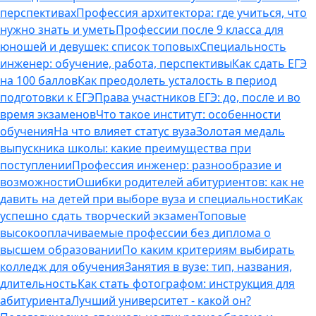
перспективах
Профессия архитектора: где учиться, что
нужно знать и уметь
Профессии после 9 класса для
юношей и девушек: список топовых
Специальность
инженер: обучение, работа, перспективы
Как сдать ЕГЭ
на 100 баллов
Как преодолеть усталость в период
подготовки к ЕГЭ
Права участников ЕГЭ: до, после и во
время экзаменов
Что такое институт: особенности
обучения
На что влияет статус вуза
Золотая медаль
выпускника школы: какие преимущества при
поступлении
Профессия инженер: разнообразие и
возможности
Ошибки родителей абитуриентов: как не
давить на детей при выборе вуза и специальности
Как
успешно сдать творческий экзамен
Топовые
высокооплачиваемые профессии без диплома о
высшем образовании
По каким критериям выбирать
колледж для обучения
Занятия в вузе: тип, названия,
длительность
Как стать фотографом: инструкция для
абитуриента
Лучший университет - какой он?