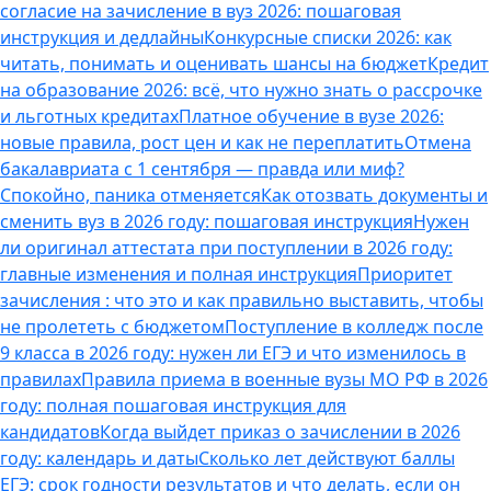
согласие на зачисление в вуз 2026: пошаговая
инструкция и дедлайны
Конкурсные списки 2026: как
читать, понимать и оценивать шансы на бюджет
Кредит
на образование 2026: всё, что нужно знать о рассрочке
и льготных кредитах
Платное обучение в вузе 2026:
новые правила, рост цен и как не переплатить
Отмена
бакалавриата с 1 сентября — правда или миф?
Спокойно, паника отменяется
Как отозвать документы и
сменить вуз в 2026 году: пошаговая инструкция
Нужен
ли оригинал аттестата при поступлении в 2026 году:
главные изменения и полная инструкция
Приоритет
зачисления : что это и как правильно выставить, чтобы
не пролететь с бюджетом
Поступление в колледж после
9 класса в 2026 году: нужен ли ЕГЭ и что изменилось в
правилах
Правила приема в военные вузы МО РФ в 2026
году: полная пошаговая инструкция для
кандидатов
Когда выйдет приказ о зачислении в 2026
году: календарь и даты
Сколько лет действуют баллы
ЕГЭ: срок годности результатов и что делать, если он