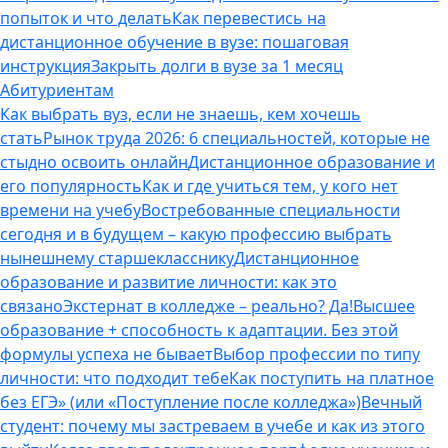
попыток и что делать
Как перевестись на
дистанционное обучение в вузе: пошаговая
инструкция
Закрыть долги в вузе за 1 месяц
Абитуриентам
Как выбрать вуз, если не знаешь, кем хочешь
стать
Рынок труда 2026: 6 специальностей, которые не
стыдно освоить онлайн
Дистанционное образование и
его популярность
Как и где учиться тем, у кого нет
времени на учебу
Востребованные специальности
сегодня и в будущем – какую профессию выбрать
нынешнему старшекласснику
Дистанционное
образование и развитие личности: как это
связано
Экстернат в колледже – реально? Да!
Высшее
образование + способность к адаптации. Без этой
формулы успеха не бывает
Выбор профессии по типу
личности: что подходит тебе
Как поступить на платное
без ЕГЭ» (или «Поступление после колледжа»)
Вечный
студент: почему мы застреваем в учебе и как из этого