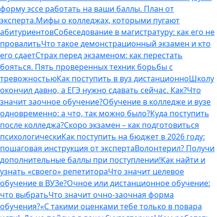
форму эссе работать на ваши баллы. План от
эксперта.
Мифы о колледжах, которыми пугают
абитуриентов
Собеседование в магистратуру: как его не
провалить
Что такое демонстрационный экзамен и кто
его сдает
Страх перед экзаменом: как перестать
бояться. Пять проверенных техник борьбы с
тревожностью
Как поступить в вуз дистанционно
Школу
окончил давно, а ЕГЭ нужно сдавать сейчас. Как?
Что
значит заочное обучение?
Обучение в колледже и вузе
одновременно: а что, так можно было?
Куда поступить
после колледжа?
Скоро экзамен – как подготовиться
психологически
Как поступить на бюджет в 2026 году:
пошаговая инструкция от эксперта
Волонтерил? Получи
дополнительные баллы при поступлении!
Как найти и
узнать «своего» репетитора
Что значит целевое
обучение в ВУЗе?
Очное или дистанционное обучение:
что выбрать
Что значит очно-заочная форма
обучения?
«С такими оценками тебе только в повара