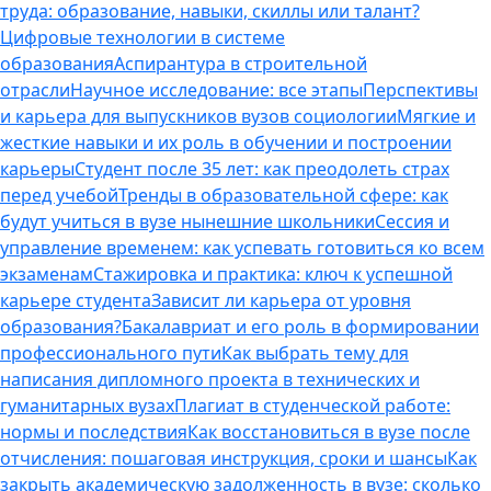
труда: образование, навыки, скиллы или талант?
Цифровые технологии в системе
образования
Аспирантура в строительной
отрасли
Научное исследование: все этапы
Перспективы
и карьера для выпускников вузов социологии
Мягкие и
жесткие навыки и их роль в обучении и построении
карьеры
Студент после 35 лет: как преодолеть страх
перед учебой
Тренды в образовательной сфере: как
будут учиться в вузе нынешние школьники
Сессия и
управление временем: как успевать готовиться ко всем
экзаменам
Стажировка и практика: ключ к успешной
карьере студента
Зависит ли карьера от уровня
образования?
Бакалавриат и его роль в формировании
профессионального пути
Как выбрать тему для
написания дипломного проекта в технических и
гуманитарных вузах
Плагиат в студенческой работе:
нормы и последствия
Как восстановиться в вузе после
отчисления: пошаговая инструкция, сроки и шансы
Как
закрыть академическую задолженность в вузе: сколько