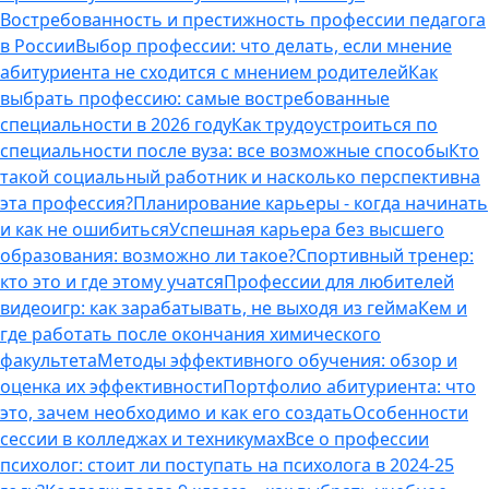
Востребованность и престижность профессии педагога
в России
Выбор профессии: что делать, если мнение
абитуриента не сходится с мнением родителей
Как
выбрать профессию: самые востребованные
специальности в 2026 году
Как трудоустроиться по
специальности после вуза: все возможные способы
Кто
такой социальный работник и насколько перспективна
эта профессия?
Планирование карьеры - когда начинать
и как не ошибиться
Успешная карьера без высшего
образования: возможно ли такое?
Спортивный тренер:
кто это и где этому учатся
Профессии для любителей
видеоигр: как зарабатывать, не выходя из гейма
Кем и
где работать после окончания химического
факультета
Методы эффективного обучения: обзор и
оценка их эффективности
Портфолио абитуриента: что
это, зачем необходимо и как его создать
Особенности
сессии в колледжах и техникумах
Все о профессии
психолог: стоит ли поступать на психолога в 2024-25