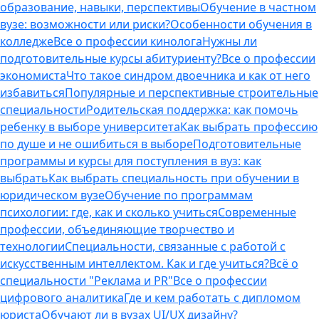
образование, навыки, перспективы
Обучение в частном
вузе: возможности или риски?
Особенности обучения в
колледже
Все о профессии кинолога
Нужны ли
подготовительные курсы абитуриенту?
Все о профессии
экономиста
Что такое синдром двоечника и как от него
избавиться
Популярные и перспективные строительные
специальности
Родительская поддержка: как помочь
ребенку в выборе университета
Как выбрать профессию
по душе и не ошибиться в выборе
Подготовительные
программы и курсы для поступления в вуз: как
выбрать
Как выбрать специальность при обучении в
юридическом вузе
Обучение по программам
психологии: где, как и сколько учиться
Современные
профессии, объединяющие творчество и
технологии
Специальности, связанные с работой с
искусственным интеллектом. Как и где учиться?
Всё о
специальности "Реклама и PR"
Все о профессии
цифрового аналитика
Где и кем работать с дипломом
юриста
Обучают ли в вузах UI/UX дизайну?