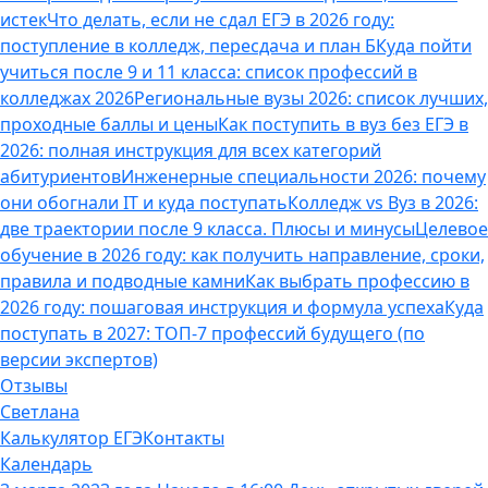
истек
Что делать, если не сдал ЕГЭ в 2026 году:
поступление в колледж, пересдача и план Б
Куда пойти
учиться после 9 и 11 класса: список профессий в
колледжах 2026
Региональные вузы 2026: список лучших,
проходные баллы и цены
Как поступить в вуз без ЕГЭ в
2026: полная инструкция для всех категорий
абитуриентов
Инженерные специальности 2026: почему
они обогнали IT и куда поступать
Колледж vs Вуз в 2026:
две траектории после 9 класса. Плюсы и минусы
Целевое
обучение в 2026 году: как получить направление, сроки,
правила и подводные камни
Как выбрать профессию в
2026 году: пошаговая инструкция и формула успеха
Куда
поступать в 2027: ТОП-7 профессий будущего (по
версии экспертов)
Отзывы
Светлана
Калькулятор ЕГЭ
Контакты
Календарь