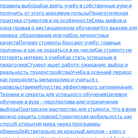
правила выбора
Как взять учебу в собственные руки и
получить от этого максимум пользы
Педагогическая
практика студентов и ее особенности
Семь мифов и
одна правда о дистанционном обучении
Что важнее для
лидера: образование или набор личностных
качеств
Почему студенты бросают учебу: главные
причины и как не оказаться в их числе
Как студенту не
потерять интерес к учебе
Как стать успешным в
педагогике
Студент ищет работу: ожидания, выбор и
реальность трудоустройства
Учеба в осенний период:
как преодолеть меланхолию и учиться с
удовольствием
Искусство эффективного запоминания:
Техники и секреты для успешного обучения
Целевое
обучение в вузе – перспектива или ограничение
выбора
Ораторское мастерство для студента. Что в вузе
можно решить словом
Студенческая мобильность как
способ открытия мира через программы
обмена
Действительно ли красный диплом – ключ к