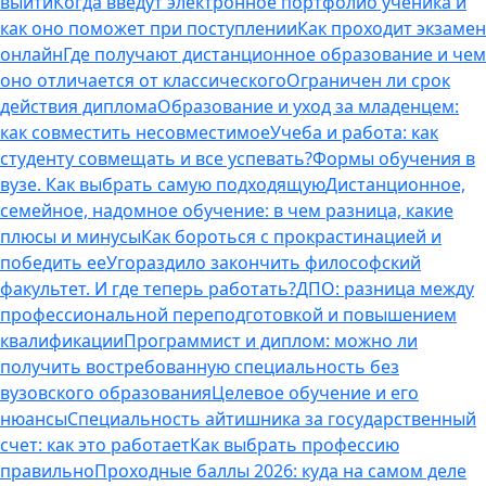
выйти
Когда введут электронное портфолио ученика и
как оно поможет при поступлении
Как проходит экзамен
онлайн
Где получают дистанционное образование и чем
оно отличается от классического
Ограничен ли срок
действия диплома
Образование и уход за младенцем:
как совместить несовместимое
Учеба и работа: как
студенту совмещать и все успевать?
Формы обучения в
вузе. Как выбрать самую подходящую
Дистанционное,
семейное, надомное обучение: в чем разница, какие
плюсы и минусы
Как бороться с прокрастинацией и
победить ее
Угораздило закончить философский
факультет. И где теперь работать?
ДПО: разница между
профессиональной переподготовкой и повышением
квалификации
Программист и диплом: можно ли
получить востребованную специальность без
вузовского образования
Целевое обучение и его
нюансы
Специальность айтишника за государственный
счет: как это работает
Как выбрать профессию
правильно
Проходные баллы 2026: куда на самом деле