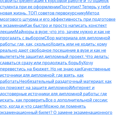
освоить
Презентация к курсовой работе и 10 ошибок
студента при ее оформлении
Поступил? Теперь у тебя
новая жизнь. ТОП советов первокурснику
Метод
мозгового штурма и его эффективность при подготовке
к экзаменам
Как быстро и просто написать конспект
лекции
Майноры в вузе: что это, зачем нужно и как не
прогадать с выбором
Сбор материала для дипломной
работы: где, как, сколько
Ходить или не ходить: кому
реально дают свободное посещение в вузе и как не
вылететь
Не защитил дипломный проект. Что делать:
сдаваться сразу или продолжать борьбу
Хочу
перевестись на бюджет. Но не знаю как
Качественные
источники для дипломной: где взять, как
работать
Необязательный раздаточный материал: как
он поможет на защите дипломной
Интернет и
достоверные источники для дипломной работы: где
искать, как проверить
Все о дополнительной сессии:
кто, когда и что сдает
Можно ли поменять
экзаменационный билет? О замене экзаменационного