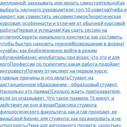
дипломной: заказывать или делать самостоятельно
Как
выбрать научного руководителя: топ-10 советов
Учеба и
декрет: как совместить несовместимое
Теоретическая
курсовая: особенности и отличия от обычной курсовой
работы
Первая и успешная! Как сдать сессию на
отлично
Секреты идеального конспекта: как составить,
чтобы быстро находить нужное
Возвращение в формат
«учеба»: как безболезненно войти в режим
обучения
Бизнес-инкубаторы при вузах: что это и для
кого
Профессия по психотипу: какая работа подойдет
интроверту
Почему отчисляют на первом курсе:
главные причины и что делать
Студент на
дистанционном образовании – образцовый студент.
Насколько это правда?
Сколько ждать преподавателя,
если он опаздывает. Что такое правило 15 минут, и
действует ли оно в вузах
Практика студента
филологического факультета: как и где проходит, ее
виды
Свой бизнес для студента: как организовать и не
«прогореть»
Тема для дипломного проекта: «золотые»