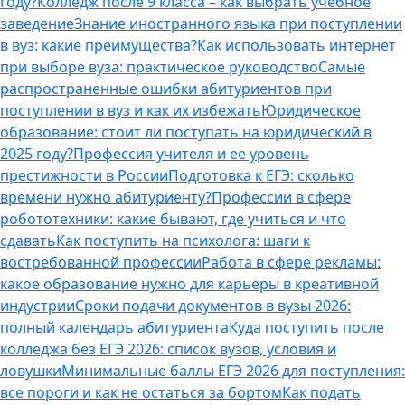
году?
Колледж после 9 класса – как выбрать учебное
заведение
Знание иностранного языка при поступлении
в вуз: какие преимущества?
Как использовать интернет
при выборе вуза: практическое руководство
Самые
распространенные ошибки абитуриентов при
поступлении в вуз и как их избежать
Юридическое
образование: стоит ли поступать на юридический в
2025 году?
Профессия учителя и ее уровень
престижности в России
Подготовка к ЕГЭ: сколько
времени нужно абитуриенту?
Профессии в сфере
робототехники: какие бывают, где учиться и что
сдавать
Как поступить на психолога: шаги к
востребованной профессии
Работа в сфере рекламы:
какое образование нужно для карьеры в креативной
индустрии
Сроки подачи документов в вузы 2026:
полный календарь абитуриента
Куда поступить после
колледжа без ЕГЭ 2026: список вузов, условия и
ловушки
Минимальные баллы ЕГЭ 2026 для поступления:
все пороги и как не остаться за бортом
Как подать