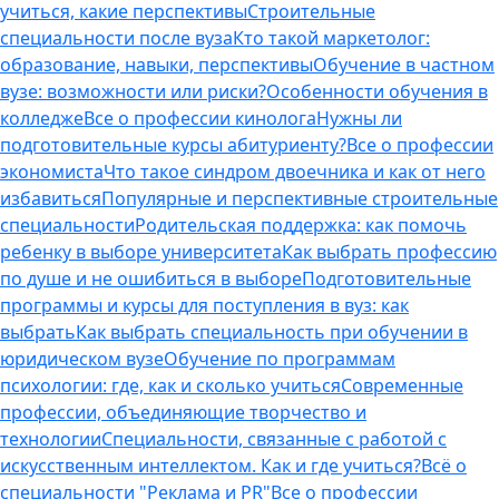
учиться, какие перспективы
Строительные
специальности после вуза
Кто такой маркетолог:
образование, навыки, перспективы
Обучение в частном
вузе: возможности или риски?
Особенности обучения в
колледже
Все о профессии кинолога
Нужны ли
подготовительные курсы абитуриенту?
Все о профессии
экономиста
Что такое синдром двоечника и как от него
избавиться
Популярные и перспективные строительные
специальности
Родительская поддержка: как помочь
ребенку в выборе университета
Как выбрать профессию
по душе и не ошибиться в выборе
Подготовительные
программы и курсы для поступления в вуз: как
выбрать
Как выбрать специальность при обучении в
юридическом вузе
Обучение по программам
психологии: где, как и сколько учиться
Современные
профессии, объединяющие творчество и
технологии
Специальности, связанные с работой с
искусственным интеллектом. Как и где учиться?
Всё о
специальности "Реклама и PR"
Все о профессии