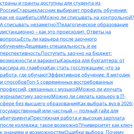
страны и гранты доступны для студента из
России
Старшеклассник выбирает профиль обучения:
как не ошибиться
Можно ли списывать на контрольной?
А списывать незаметно?
Педагогическое образование
дистанционно – как это происходит. Ответы на
вопросы
Есть ли карьера после заочного
обучения
«Дешевая» специальность и ее
перспективность
Поступить заочно на бюджет:
возможности и варианты
Карьера для бухгалтера: от
кассира до главбуха
Как стать госслужащим: что за
работа, где обучают
Эффективное обучение: 8 методик
и способов
Топ-5 современных востребованных
профессий, связанных с музыкой
Можно ли изучать
журналистику заочно
Можно ли сделать карьеру в IT-
сфере без высшего образования
Как выбрать вуз в 2026:
государственный или частный — полный гайд для
абитуриента
Престижная работа и высокая зарплата
после колледжа: такое возможно?
Университет как ключ
к знаниям и возможностям
Ошибки выбора. Почему