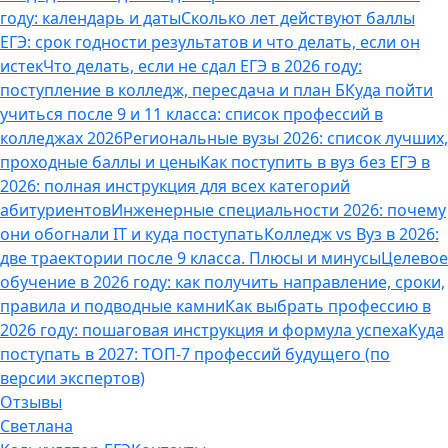
году: календарь и даты
Сколько лет действуют баллы
ЕГЭ: срок годности результатов и что делать, если он
истек
Что делать, если не сдал ЕГЭ в 2026 году:
поступление в колледж, пересдача и план Б
Куда пойти
учиться после 9 и 11 класса: список профессий в
колледжах 2026
Региональные вузы 2026: список лучших,
проходные баллы и цены
Как поступить в вуз без ЕГЭ в
2026: полная инструкция для всех категорий
абитуриентов
Инженерные специальности 2026: почему
они обогнали IT и куда поступать
Колледж vs Вуз в 2026:
две траектории после 9 класса. Плюсы и минусы
Целевое
обучение в 2026 году: как получить направление, сроки,
правила и подводные камни
Как выбрать профессию в
2026 году: пошаговая инструкция и формула успеха
Куда
поступать в 2027: ТОП-7 профессий будущего (по
версии экспертов)
Отзывы
Светлана