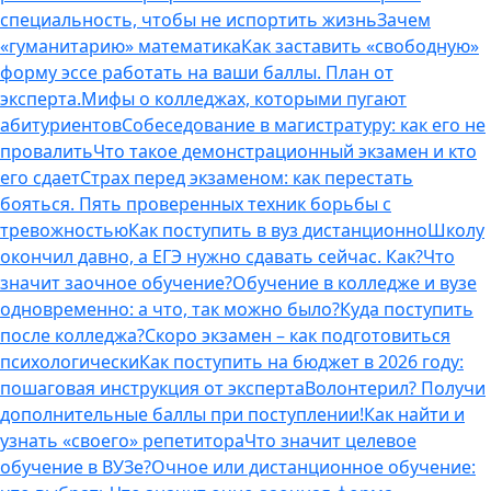
специальность, чтобы не испортить жизнь
Зачем
«гуманитарию» математика
Как заставить «свободную»
форму эссе работать на ваши баллы. План от
эксперта.
Мифы о колледжах, которыми пугают
абитуриентов
Собеседование в магистратуру: как его не
провалить
Что такое демонстрационный экзамен и кто
его сдает
Страх перед экзаменом: как перестать
бояться. Пять проверенных техник борьбы с
тревожностью
Как поступить в вуз дистанционно
Школу
окончил давно, а ЕГЭ нужно сдавать сейчас. Как?
Что
значит заочное обучение?
Обучение в колледже и вузе
одновременно: а что, так можно было?
Куда поступить
после колледжа?
Скоро экзамен – как подготовиться
психологически
Как поступить на бюджет в 2026 году:
пошаговая инструкция от эксперта
Волонтерил? Получи
дополнительные баллы при поступлении!
Как найти и
узнать «своего» репетитора
Что значит целевое
обучение в ВУЗе?
Очное или дистанционное обучение: