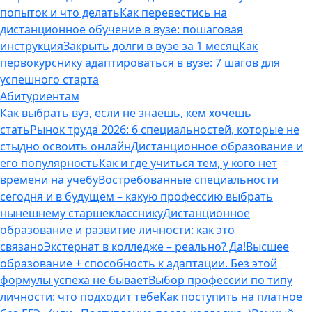
попыток и что делать
Как перевестись на
дистанционное обучение в вузе: пошаговая
инструкция
Закрыть долги в вузе за 1 месяц
Как
первокурснику адаптироваться в вузе: 7 шагов для
успешного старта
Абитуриентам
Как выбрать вуз, если не знаешь, кем хочешь
стать
Рынок труда 2026: 6 специальностей, которые не
стыдно освоить онлайн
Дистанционное образование и
его популярность
Как и где учиться тем, у кого нет
времени на учебу
Востребованные специальности
сегодня и в будущем – какую профессию выбрать
нынешнему старшекласснику
Дистанционное
образование и развитие личности: как это
связано
Экстернат в колледже – реально? Да!
Высшее
образование + способность к адаптации. Без этой
формулы успеха не бывает
Выбор профессии по типу
личности: что подходит тебе
Как поступить на платное