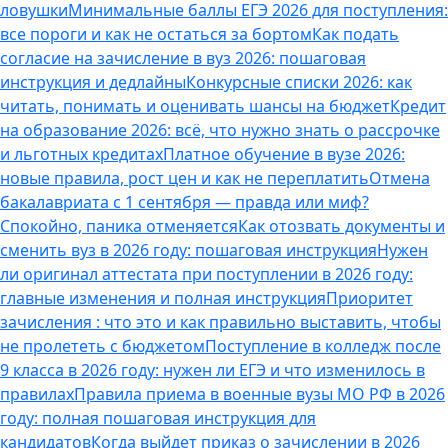
ловушки
Минимальные баллы ЕГЭ 2026 для поступления:
все пороги и как не остаться за бортом
Как подать
согласие на зачисление в вуз 2026: пошаговая
инструкция и дедлайны
Конкурсные списки 2026: как
читать, понимать и оценивать шансы на бюджет
Кредит
на образование 2026: всё, что нужно знать о рассрочке
и льготных кредитах
Платное обучение в вузе 2026:
новые правила, рост цен и как не переплатить
Отмена
бакалавриата с 1 сентября — правда или миф?
Спокойно, паника отменяется
Как отозвать документы и
сменить вуз в 2026 году: пошаговая инструкция
Нужен
ли оригинал аттестата при поступлении в 2026 году:
главные изменения и полная инструкция
Приоритет
зачисления : что это и как правильно выставить, чтобы
не пролететь с бюджетом
Поступление в колледж после
9 класса в 2026 году: нужен ли ЕГЭ и что изменилось в
правилах
Правила приема в военные вузы МО РФ в 2026
году: полная пошаговая инструкция для
кандидатов
Когда выйдет приказ о зачислении в 2026