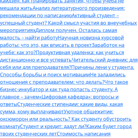
кайдзен: как планировать занятия, чтобы учеба не
мешала жить
Анализ литературного произведения:
рекомендации по написанию
Активный студент –
успешный студент? Какой смысл участия во внеучебных
мероприятиях
Диплом получен. Осталась самая
малость – найти работу
Научная новизна курсовой
работы: что это, как вписать в проект
Заработок на
учебе: как это?
Продуктивная удаленка: как учиться
дистанционно и все успевать
Читательский дневник: для
себя или для преподавателя?
Причины лени у студента.
Способы борьбы и поиск мотивации
Не заладились
отношения с преподавателем: что делать?
Что такое
бизнес-инкубатор и как туда попасть студенту. А
главное – зачем
«Цифровая кафедра»: вопросы и
ответы
Студенческие стипендии: какие виды, какая
сумма, кому выплачивают
Уютное общежитие:
оксюморон или реальность? Как студенту обустроить
комнату
Студент и кредит: дадут ли?
Каким будет город
твоих студенческих лет
Стоимость написания