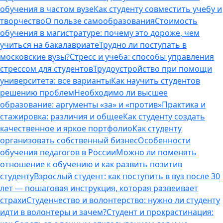
обучения в частом вузе
Как студенту совместить учебу и
творчество
О пользе самообразования
Стоимость
обучения в магистратуре: почему это дороже, чем
учиться на бакалавриате
Трудно ли поступать в
московские вузы?
Стресс и учеба: способы управления
стрессом для студентов
Трудоустройство при помощи
университета: все варианты
Как научить студентов
решению проблем
Необходимо ли высшее
образование: аргументы «за» и «против»
Практика и
стажировка: различия и общее
Как студенту создать
качественное и яркое портфолио
Как студенту
организовать собственный бизнес
Особенности
обучения педагогов в России
Можно ли поменять
отношение к обучению и как развить позитив
студенту
Взрослый студент: как поступить в вуз после 30
лет — пошаговая инструкция, которая развеивает
страхи
Студенчество и волонтерство: нужно ли cтуденту
идти в волонтеры и зачем?
Студент и прокрастинация: