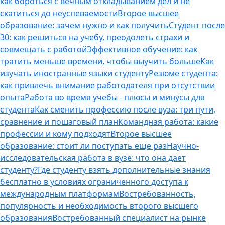
как бороться с вечным откладыванием дел и не
скатиться до неуспеваемости
Второе высшее
образование: зачем нужно и как получить
Студент после
30: как решиться на учебу, преодолеть страхи и
совмещать с работой
Эффективное обучение: как
тратить меньше времени, чтобы выучить больше
Как
изучать иностранные языки студенту
Резюме студента:
как привлечь внимание работодателя при отсутствии
опыта
Работа во время учебы - плюсы и минусы для
студента
Как сменить профессию после вуза: три пути,
сравнение и пошаговый план
Командная работа: какие
профессии и кому подходят
Второе высшее
образование: стоит ли поступать еще раз
Научно-
исследовательская работа в вузе: что она дает
студенту?
Где студенту взять дополнительные знания
бесплатно в условиях ограниченного доступа к
международным платформам
Востребованность,
популярность и необходимость второго высшего
образования
Востребованный специалист на рынке