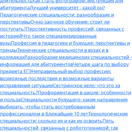
длительность
Как стать фотографом: инструкция для
абитуриента
Лучший университет - какой он?
Педагогические специальности: разнообразие и
перспективы
Очно-заочное обучение: стоит ли
поступать?
Перспективность профессий, связанных с
историей
Что такое специализированные
вузы
Профессия в педагогике и будущее: перспективы и
тренды
Технические специальности в вузах и в
колледжах
Разнообразие медицинских специальностей -
информация для абитуриентов
Четыре шага по выбору
предмета ЕГЭ
Неправильный выбор профессии:
возможные последствия и возможные варианты
исправления ситуации
Сестринское дело: что это за
специальность?
Профориентация в школе: особенности
и польза
Специальности будущего: какие направления
выбирать, чтобы стать востребованным
профессионалом в ближайшие 10 лет
Технологические
специальности: сколько их и как их освоить
Пять
специальностей, связанных с робототехникой: где