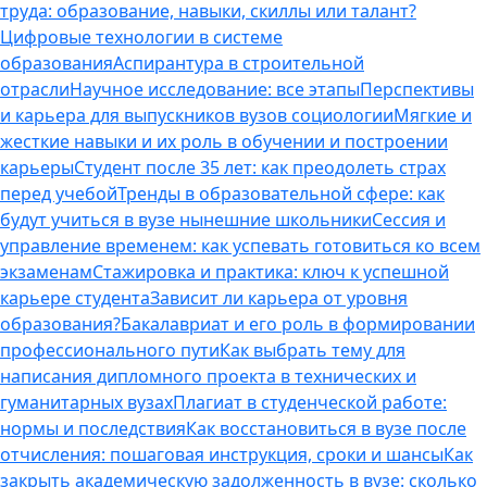
труда: образование, навыки, скиллы или талант?
Цифровые технологии в системе
образования
Аспирантура в строительной
отрасли
Научное исследование: все этапы
Перспективы
и карьера для выпускников вузов социологии
Мягкие и
жесткие навыки и их роль в обучении и построении
карьеры
Студент после 35 лет: как преодолеть страх
перед учебой
Тренды в образовательной сфере: как
будут учиться в вузе нынешние школьники
Сессия и
управление временем: как успевать готовиться ко всем
экзаменам
Стажировка и практика: ключ к успешной
карьере студента
Зависит ли карьера от уровня
образования?
Бакалавриат и его роль в формировании
профессионального пути
Как выбрать тему для
написания дипломного проекта в технических и
гуманитарных вузах
Плагиат в студенческой работе:
нормы и последствия
Как восстановиться в вузе после
отчисления: пошаговая инструкция, сроки и шансы
Как
закрыть академическую задолженность в вузе: сколько