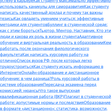
успеху в карьере
Как студенту максимально эффективно
использовать каникулы для саморазвития
Как студенту
написать качественный доклад и почему так важны
тезисы
Как овладеть умением учиться: эффективные
методики для студентов
Буллинг в студенческой среде:
как с этим бороться
Тьютор. Ментор. Наставник. Кто эти
люди и какова их роль в жизни студента
Адаптивное
обучение и виртуальная реальность в образовании
Кем
работать после окончания филологического
факультета
Как написать курсовую работу на
отлично
Список вузов РФ, после которых легко
трудоустроиться
Как студенту искать информацию в
Интернете
Онлайн-образование и дистанционное
обучение: в чем разница?
Роль курсовой работы в
системе образования
Пересдача экзамена перед
комиссией: нюансы
Что такое выпускная
квалификационная работа (ВКР)
Плагиат в студенческой
работе: допустимые нормы и последствия
Образование
в формате «дистанционно»: статистика, возможности,