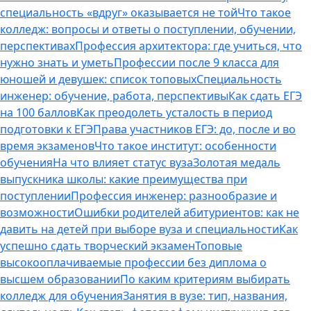
специальность «вдруг» оказывается не той
Что такое
колледж: вопросы и ответы о поступлении, обучении,
перспективах
Профессия архитектора: где учиться, что
нужно знать и уметь
Профессии после 9 класса для
юношей и девушек: список топовых
Специальность
инженер: обучение, работа, перспективы
Как сдать ЕГЭ
на 100 баллов
Как преодолеть усталость в период
подготовки к ЕГЭ
Права участников ЕГЭ: до, после и во
время экзаменов
Что такое институт: особенности
обучения
На что влияет статус вуза
Золотая медаль
выпускника школы: какие преимущества при
поступлении
Профессия инженер: разнообразие и
возможности
Ошибки родителей абитуриентов: как не
давить на детей при выборе вуза и специальности
Как
успешно сдать творческий экзамен
Топовые
высокооплачиваемые профессии без диплома о
высшем образовании
По каким критериям выбирать
колледж для обучения
Занятия в вузе: тип, названия,