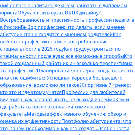
цифрового аналитика
Где и кем работать с дипломом
юриста
Обучают ли в вузах UI/UX дизайну?
Востребованность и престижность профессии педагога
в России
Выбор профессии: что делать, если мнение
абитуриента не сходится с мнением родителей
Как
выбрать профессию: самые востребованные
специальности в 2026 году
Как трудоустроиться по
специальности после вуза: все возможные способы
Кто
такой социальный работник и насколько перспективна
эта профессия?
Планирование карьеры - когда начинать
и как не ошибиться
Успешная карьера без высшего
образования: возможно ли такое?
Спортивный тренер:
кто это и где этому учатся
Профессии для любителей
видеоигр: как зарабатывать, не выходя из гейма
Кем и
где работать после окончания химического
факультета
Методы эффективного обучения: обзор и
оценка их эффективности
Портфолио абитуриента: что
это, зачем необходимо и как его создать
Особенности