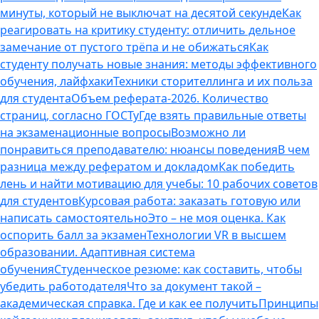
минуты, который не выключат на десятой секунде
Как
реагировать на критику студенту: отличить дельное
замечание от пустого трёпа и не обижаться
Как
студенту получать новые знания: методы эффективного
обучения, лайфхаки
Техники сторителлинга и их польза
для студента
Объем реферата-2026. Количество
страниц, согласно ГОСТу
Где взять правильные ответы
на экзаменационные вопросы
Возможно ли
понравиться преподавателю: нюансы поведения
В чем
разница между рефератом и докладом
Как победить
лень и найти мотивацию для учебы: 10 рабочих советов
для студентов
Курсовая работа: заказать готовую или
написать самостоятельно
Это – не моя оценка. Как
оспорить балл за экзамен
Технологии VR в высшем
образовании. Адаптивная система
обучения
Студенческое резюме: как составить, чтобы
убедить работодателя
Что за документ такой –
академическая справка. Где и как ее получить
Принципы