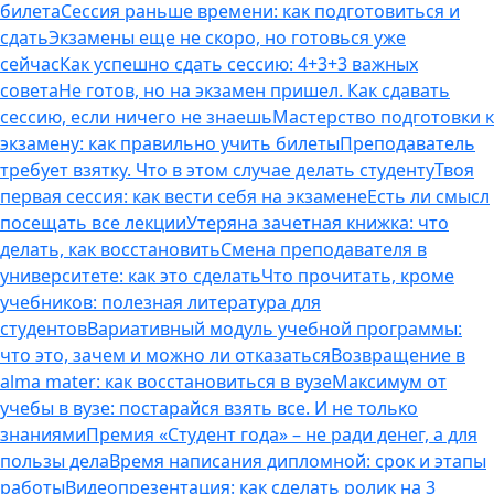
билета
Сессия раньше времени: как подготовиться и
сдать
Экзамены еще не скоро, но готовься уже
сейчас
Как успешно сдать сессию: 4+3+3 важных
совета
Не готов, но на экзамен пришел. Как сдавать
сессию, если ничего не знаешь
Мастерство подготовки к
экзамену: как правильно учить билеты
Преподаватель
требует взятку. Что в этом случае делать студенту
Твоя
первая сессия: как вести себя на экзамене
Есть ли смысл
посещать все лекции
Утеряна зачетная книжка: что
делать, как восстановить
Смена преподавателя в
университете: как это сделать
Что прочитать, кроме
учебников: полезная литература для
студентов
Вариативный модуль учебной программы:
что это, зачем и можно ли отказаться
Возвращение в
alma mater: как восстановиться в вузе
Максимум от
учебы в вузе: постарайся взять все. И не только
знаниями
Премия «Студент года» – не ради денег, а для
пользы дела
Время написания дипломной: срок и этапы
работы
Видеопрезентация: как сделать ролик на 3