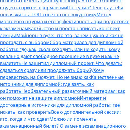
освоить
Презентация к курсовой работе и 10 ошибок
студента при ее оформлении
Поступил? Теперь у тебя
новая жизнь. ТОП советов первокурснику
Метод
мозгового штурма и его эффективность при подготовке
к экзаменам
Как быстро и просто написать конспект
лекции
Майноры в вузе: что это, зачем нужно и как не
прогадать с выбором
Сбор материала для дипломной
работы: где, как, сколько
Ходить или не ходить: кому
реально дают свободное посещение в вузе и как не
вылететь
Не защитил дипломный проект. Что делать:
сдаваться сразу или продолжать борьбу
Хочу
перевестись на бюджет. Но не знаю как
Качественные
источники для дипломной: где взять, как
работать
Необязательный раздаточный материал: как
он поможет на защите дипломной
Интернет и
достоверные источники для дипломной работы: где
искать, как проверить
Все о дополнительной сессии:
кто, когда и что сдает
Можно ли поменять
экзаменационный билет? О замене экзаменационного