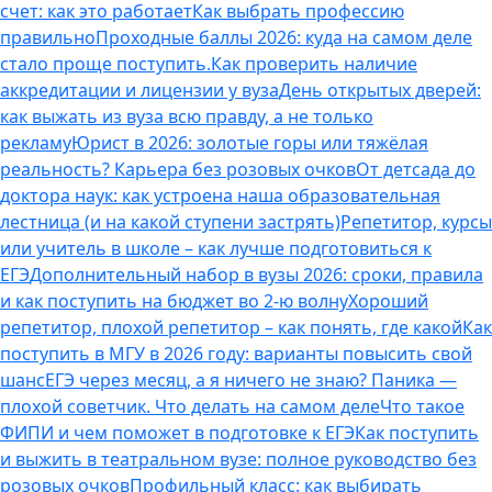
счет: как это работает
Как выбрать профессию
правильно
Проходные баллы 2026: куда на самом деле
стало проще поступить.
Как проверить наличие
аккредитации и лицензии у вуза
День открытых дверей:
как выжать из вуза всю правду, а не только
рекламу
Юрист в 2026: золотые горы или тяжёлая
реальность? Карьера без розовых очков
От детсада до
доктора наук: как устроена наша образовательная
лестница (и на какой ступени застрять)
Репетитор, курсы
или учитель в школе – как лучше подготовиться к
ЕГЭ
Дополнительный набор в вузы 2026: сроки, правила
и как поступить на бюджет во 2‑ю волну
Хороший
репетитор, плохой репетитор – как понять, где какой
Как
поступить в МГУ в 2026 году: варианты повысить свой
шанс
ЕГЭ через месяц, а я ничего не знаю? Паника —
плохой советчик. Что делать на самом деле
Что такое
ФИПИ и чем поможет в подготовке к ЕГЭ
Как поступить
и выжить в театральном вузе: полное руководство без
розовых очков
Профильный класс: как выбирать