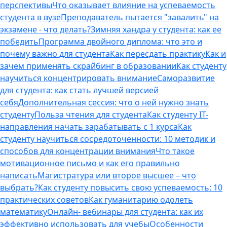
перспективы
Что оказывает влияние на успеваемость
студента в вузе
Преподаватель пытается "завалить" на
экзамене - что делать?
Зимняя хандра у студента: как ее
победить
Программа двойного диплома: что это и
почему важно для студента
Как пересдать практику
Как и
зачем применять скрайбинг в образовании
Как студенту
научиться концентрировать внимание
Саморазвитие
для студента: как стать лучшей версией
себя
Дополнительная сессия: что о ней нужно знать
студенту
Польза чтения для студента
Как студенту IT-
направления начать зарабатывать с 1 курса
Как
студенту научиться сосредоточенности: 10 методик и
способов для концентрации внимания
Что такое
мотивационное письмо и как его правильно
написать
Магистратура или второе высшее – что
выбрать?
Как студенту повысить свою успеваемость: 10
практических советов
Как гуманитарию одолеть
математику
Онлайн- вебинары для студента: как их
эффективно использовать для учебы
Особенности