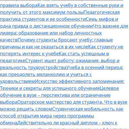
правила выбора
Как взять учебу в собственные руки и
получить от этого максимум пользы
Педагогическая
практика студентов и ее особенности
Семь мифов и
одна правда о дистанционном обучении
Что важнее для
лидера: образование или набор личностных
качеств
Почему студенты бросают учебу: главные
причины и как не оказаться в их числе
Как студенту не
потерять интерес к учебе
Как стать успешным в
педагогике
Студент ищет работу: ожидания, выбор и
реальность трудоустройства
Учеба в осенний период:
как преодолеть меланхолию и учиться с
удовольствием
Искусство эффективного запоминания:
Техники и секреты для успешного обучения
Целевое
обучение в вузе – перспектива или ограничение
выбора
Ораторское мастерство для студента. Что в вузе
можно решить словом
Студенческая мобильность как
способ открытия мира через программы
обмена
Действительно ли красный диплом – ключ к