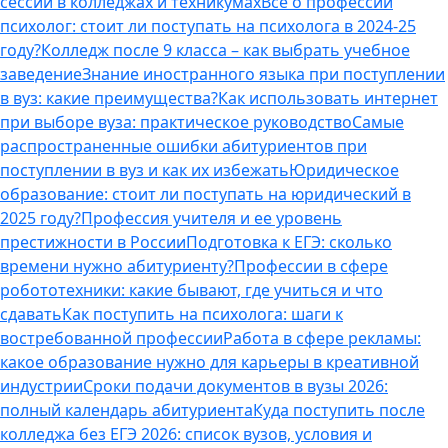
сессии в колледжах и техникумах
Все о профессии
психолог: стоит ли поступать на психолога в 2024-25
году?
Колледж после 9 класса – как выбрать учебное
заведение
Знание иностранного языка при поступлении
в вуз: какие преимущества?
Как использовать интернет
при выборе вуза: практическое руководство
Самые
распространенные ошибки абитуриентов при
поступлении в вуз и как их избежать
Юридическое
образование: стоит ли поступать на юридический в
2025 году?
Профессия учителя и ее уровень
престижности в России
Подготовка к ЕГЭ: сколько
времени нужно абитуриенту?
Профессии в сфере
робототехники: какие бывают, где учиться и что
сдавать
Как поступить на психолога: шаги к
востребованной профессии
Работа в сфере рекламы:
какое образование нужно для карьеры в креативной
индустрии
Сроки подачи документов в вузы 2026:
полный календарь абитуриента
Куда поступить после
колледжа без ЕГЭ 2026: список вузов, условия и