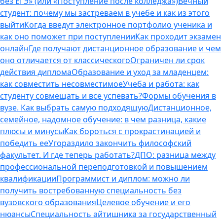
без ЕГЭ» (или «Поступление после колледжа»)
Вечный
студент: почему мы застреваем в учебе и как из этого
выйти
Когда введут электронное портфолио ученика и
как оно поможет при поступлении
Как проходит экзамен
онлайн
Где получают дистанционное образование и чем
оно отличается от классического
Ограничен ли срок
действия диплома
Образование и уход за младенцем:
как совместить несовместимое
Учеба и работа: как
студенту совмещать и все успевать?
Формы обучения в
вузе. Как выбрать самую подходящую
Дистанционное,
семейное, надомное обучение: в чем разница, какие
плюсы и минусы
Как бороться с прокрастинацией и
победить ее
Угораздило закончить философский
факультет. И где теперь работать?
ДПО: разница между
профессиональной переподготовкой и повышением
квалификации
Программист и диплом: можно ли
получить востребованную специальность без
вузовского образования
Целевое обучение и его
нюансы
Специальность айтишника за государственный