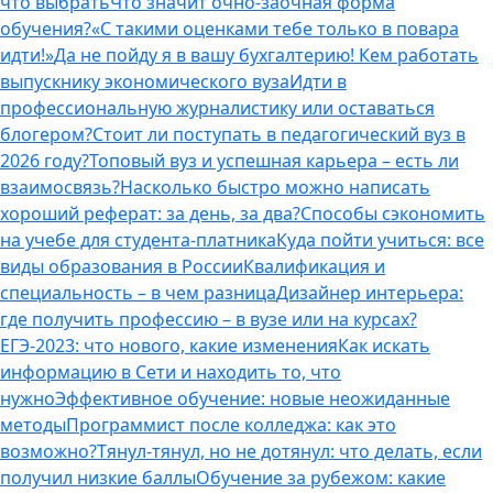
что выбрать
Что значит очно-заочная форма
обучения?
«С такими оценками тебе только в повара
идти!»
Да не пойду я в вашу бухгалтерию! Кем работать
выпускнику экономического вуза
Идти в
профессиональную журналистику или оставаться
блогером?
Стоит ли поступать в педагогический вуз в
2026 году?
Топовый вуз и успешная карьера – есть ли
взаимосвязь?
Насколько быстро можно написать
хороший реферат: за день, за два?
Способы сэкономить
на учебе для студента-платника
Куда пойти учиться: все
виды образования в России
Квалификация и
специальность – в чем разница
Дизайнер интерьера:
где получить профессию – в вузе или на курсах?
ЕГЭ-2023: что нового, какие изменения
Как искать
информацию в Сети и находить то, что
нужно
Эффективное обучение: новые неожиданные
методы
Программист после колледжа: как это
возможно?
Тянул-тянул, но не дотянул: что делать, если
получил низкие баллы
Обучение за рубежом: какие