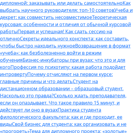
дипломной: заказывать или делать самостоятельно
Как
выбрать научного руководителя: топ-10 советов
Учеба и
декрет: как совместить несовместимое
Теоретическая
курсовая: особенности и отличия от обычной курсовой
работы
Первая и успешная! Как сдать сессию на
отлично
Секреты идеального конспекта: как составить,
чтобы быстро находить нужное
Возвращение в формат
«учеба»: как безболезненно войти в режим
обучения
Бизнес-инкубаторы при вузах: что это и для
кого
Профессия по психотипу: какая работа подойдет
интроверту
Почему отчисляют на первом курсе:
главные причины и что делать
Студент на
дистанционном образовании – образцовый студент.
Насколько это правда?
Сколько ждать преподавателя,
если он опаздывает. Что такое правило 15 минут, и
действует ли оно в вузах
Практика студента
филологического факультета: как и где проходит, ее
виды
Свой бизнес для студента: как организовать и не
«прогореть»
Тема для дипломного проекта: «золотые»