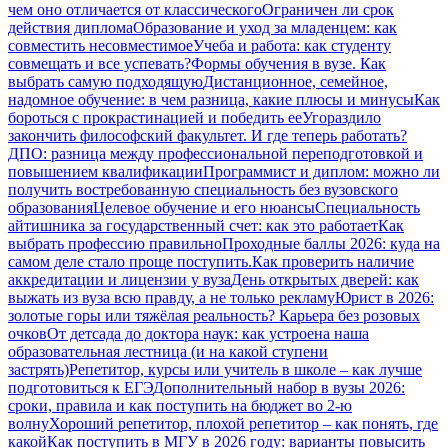
чем оно отличается от классического
Ограничен ли срок
действия диплома
Образование и уход за младенцем: как
совместить несовместимое
Учеба и работа: как студенту
совмещать и все успевать?
Формы обучения в вузе. Как
выбрать самую подходящую
Дистанционное, семейное,
надомное обучение: в чем разница, какие плюсы и минусы
Как
бороться с прокрастинацией и победить ее
Угораздило
закончить философский факультет. И где теперь работать?
ДПО: разница между профессиональной переподготовкой и
повышением квалификации
Программист и диплом: можно ли
получить востребованную специальность без вузовского
образования
Целевое обучение и его нюансы
Специальность
айтишника за государственный счет: как это работает
Как
выбрать профессию правильно
Проходные баллы 2026: куда на
самом деле стало проще поступить.
Как проверить наличие
аккредитации и лицензии у вуза
День открытых дверей: как
выжать из вуза всю правду, а не только рекламу
Юрист в 2026:
золотые горы или тяжёлая реальность? Карьера без розовых
очков
От детсада до доктора наук: как устроена наша
образовательная лестница (и на какой ступени
застрять)
Репетитор, курсы или учитель в школе – как лучше
подготовиться к ЕГЭ
Дополнительный набор в вузы 2026:
сроки, правила и как поступить на бюджет во 2‑ю
волну
Хороший репетитор, плохой репетитор – как понять, где
какой
Как поступить в МГУ в 2026 году: варианты повысить