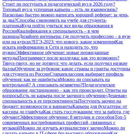
Стоит ли поступать в педагогический вуз в 2026 году?
Топовый вуз и успешная карьера – есть ли взаимосвязь?
Насколько быстро можно написать хороший реферат: за день,
за два?
Способы сэкономить на учебе для студента-
платника
Куда пойти учиться: все виды образования в
России
Квалификация и специальность – в чем
разница
Дизайнер интерьера: где получить профессию – в вузе
или на курсах?
ЕГЭ-2023: что нового, какие изменения
Как
искать информацию в Сети и находить то, что
нужно
Эффективное обучение: новые неожиданные
методы
Программист после колледжа: как это возможно?
Тянул-тянул, но не дотянул: что делать, если получил низкие
баллы
Обучение за рубежом: какие страны и гранты доступны
для студента из России
Старшеклассник выбирает профиль
обучения: как не ошибиться
Можно ли списывать на
контрольной? А списывать незаметно?
Педагогическое
образование дистанционно – как это происходит. Ответы на
вопросы
Есть ли карьера после заочного обучения
«Дешевая»
специальность и ее перспективность
Поступить заочно на
бюджет: возможности и варианты
Карьера для бухгалтера: от
кассира до главбуха
Как стать госслужащим: что за работа, где
обучают
Эффективное обучение: 8 методик и способов
Топ-5
современных востребованных профессий, связанных с
музыкой
Можно ли изучать журналистику заочно
Можно ли
сделать карьеру в IT-сфере без высшего образования
Как