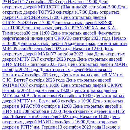
РАНХиГС
27 сентября 2023 года Начало в 19:00 День
открытых дверей МВШСЭН (Шанинка)
28 сентября15:00 День
открытых дверей ТОГУ
28 сентября в17:00 День открытых
дверей СПбРСИ
29 сен.17:00 День открытых дверей
СПбУТУиЭ
29 сен.17:00 День открытых дверей КФУ
30
сен.11:00 День открытых дверей в РГАУ-МСХА им. К.А.
Тимирязева
30 сен.11:00 День открытых дверей Факультета
нефтегазовой инженерии СКФУ
30 сентября 2023 года Начало
в 10:00 День открытых дверей Академии гражданской защиты
МЧС России
30 сентября 2023 года Начало в 12:00 День
открытых дверей МАБиУ
7 октября 2023 года День открытых
дверей МГТУ ГА
7 октября 2023 года День открытых дверей
НИУ МИЭТ
7 октября 2023 года День открытых дверей МАИ
7
октября 2023 года День открытых дверей Московского
Политеха
7 октября 2023 года День открытых дверей МУ им.
С.Ю. Витте
7 октября 2023 года День открытых дверей
РАНХиГС
07 октября в 10:00 День открытых дверей СКФУ
8
сентября 2023 года Начало в 19:00 День открытых дверей
МГУ им. М.В. Ломоносова
08 октября в 10:00 День открытых
дверей МГТУ им. Баумана
08 октября в 10:30 День открытых
дверей в КГАСУ
08 октября в 12:00 День открытых дверей в
НИУ ВШЭ
08 октября в 12:00 День открытых дверей в ННГУ
им. Лобачевского
9 сентября 2023 года Начало в 11:00 День
открытых дверей МАИ
12 октября в 16:00 День открытых
дверей в РГПУ им. Герцена
13 сентября 2023 года Начало в