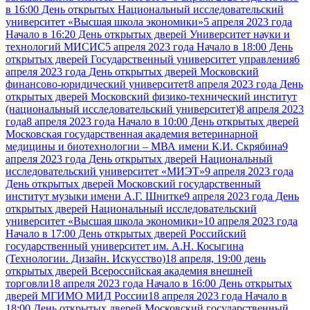
в 16:00 День открытых Национальный исследовательский
университет «Высшая школа экономики»
5 апреля 2023 года
Начало в 16:20 День открытых дверей Университет науки и
технологий МИСИС
5 апреля 2023 года Начало в 18:00 День
открытых дверей Государственный университет управления
6
апреля 2023 года День открытых дверей Московский
финансово-юридический университет
8 апреля 2023 года День
открытых дверей Московский физико-технический институт
(национальный исследовательский университет)
8 апреля 2023
года
8 апреля 2023 года Начало в 10:00 День открытых дверей
Московская государственная академия ветеринарной
медицины и биотехнологии – МВА имени К.И. Скрябина
9
апреля 2023 года День открытых дверей Национальный
исследовательский университет «МИЭТ»
9 апреля 2023 года
День открытых дверей Московский государственный
институт музыки имени А.Г. Шнитке
9 апреля 2023 года День
открытых дверей Национальный исследовательский
университет «Высшая школа экономики»
10 апреля 2023 года
Начало в 17:00 День открытых дверей Российский
государственный университет им. А.Н. Косыгина
(Технологии. Дизайн. Искусство)
18 апреля, 19:00 день
открытых дверей Всероссийская академия внешней
торговли
18 апреля 2023 года Начало в 16:00 День открытых
дверей МГИМО МИД России
18 апреля 2023 года Начало в
18:00 День открытых дверей Московский государственный