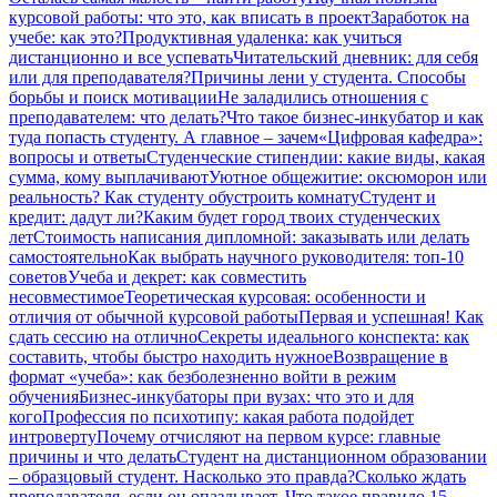
курсовой работы: что это, как вписать в проект
Заработок на
учебе: как это?
Продуктивная удаленка: как учиться
дистанционно и все успевать
Читательский дневник: для себя
или для преподавателя?
Причины лени у студента. Способы
борьбы и поиск мотивации
Не заладились отношения с
преподавателем: что делать?
Что такое бизнес-инкубатор и как
туда попасть студенту. А главное – зачем
«Цифровая кафедра»:
вопросы и ответы
Студенческие стипендии: какие виды, какая
сумма, кому выплачивают
Уютное общежитие: оксюморон или
реальность? Как студенту обустроить комнату
Студент и
кредит: дадут ли?
Каким будет город твоих студенческих
лет
Стоимость написания дипломной: заказывать или делать
самостоятельно
Как выбрать научного руководителя: топ-10
советов
Учеба и декрет: как совместить
несовместимое
Теоретическая курсовая: особенности и
отличия от обычной курсовой работы
Первая и успешная! Как
сдать сессию на отлично
Секреты идеального конспекта: как
составить, чтобы быстро находить нужное
Возвращение в
формат «учеба»: как безболезненно войти в режим
обучения
Бизнес-инкубаторы при вузах: что это и для
кого
Профессия по психотипу: какая работа подойдет
интроверту
Почему отчисляют на первом курсе: главные
причины и что делать
Студент на дистанционном образовании
– образцовый студент. Насколько это правда?
Сколько ждать
преподавателя, если он опаздывает. Что такое правило 15