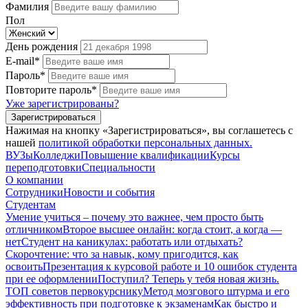
Фамилия
Пол
День рождения
E-mail*
Пароль*
Повторите пароль*
Уже зарегистрированы?
Зарегистрироваться
Нажимая на кнопку «Зарегистрироваться», вы соглашетесь с
нашей
политикой обработки персональных данных.
ВУЗы
Колледжи
Повышение квалификации
Курсы
переподготовки
Специальности
О компании
Сотрудники
Новости и события
Студентам
Умение учиться – почему это важнее, чем просто быть
отличником
Второе высшее онлайн: когда стоит, а когда —
нет
Студент на каникулах: работать или отдыхать?
Скорочтение: что за навык, кому пригодится, как
освоить
Презентация к курсовой работе и 10 ошибок студента
при ее оформлении
Поступил? Теперь у тебя новая жизнь.
ТОП советов первокурснику
Метод мозгового штурма и его
эффективность при подготовке к экзаменам
Как быстро и