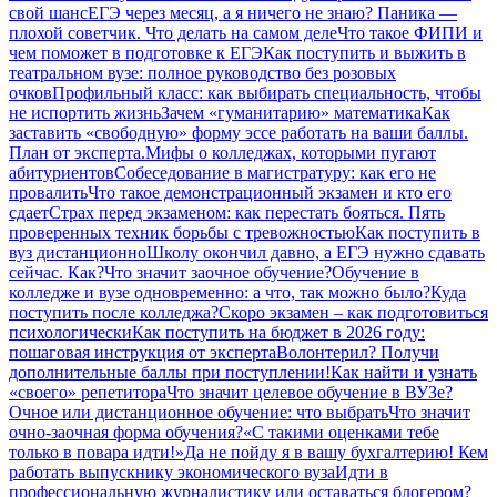
свой шанс
ЕГЭ через месяц, а я ничего не знаю? Паника —
плохой советчик. Что делать на самом деле
Что такое ФИПИ и
чем поможет в подготовке к ЕГЭ
Как поступить и выжить в
театральном вузе: полное руководство без розовых
очков
Профильный класс: как выбирать специальность, чтобы
не испортить жизнь
Зачем «гуманитарию» математика
Как
заставить «свободную» форму эссе работать на ваши баллы.
План от эксперта.
Мифы о колледжах, которыми пугают
абитуриентов
Собеседование в магистратуру: как его не
провалить
Что такое демонстрационный экзамен и кто его
сдает
Страх перед экзаменом: как перестать бояться. Пять
проверенных техник борьбы с тревожностью
Как поступить в
вуз дистанционно
Школу окончил давно, а ЕГЭ нужно сдавать
сейчас. Как?
Что значит заочное обучение?
Обучение в
колледже и вузе одновременно: а что, так можно было?
Куда
поступить после колледжа?
Скоро экзамен – как подготовиться
психологически
Как поступить на бюджет в 2026 году:
пошаговая инструкция от эксперта
Волонтерил? Получи
дополнительные баллы при поступлении!
Как найти и узнать
«своего» репетитора
Что значит целевое обучение в ВУЗе?
Очное или дистанционное обучение: что выбрать
Что значит
очно-заочная форма обучения?
«С такими оценками тебе
только в повара идти!»
Да не пойду я в вашу бухгалтерию! Кем
работать выпускнику экономического вуза
Идти в
профессиональную журналистику или оставаться блогером?