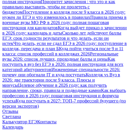
полная инструкция
Приоритет зачисления : что это и как
правильно выставить, чтобы не пролететь с
бюджетом
Поступление в колледж после 9 класса в 2026 году:
нужен ли ЕГЭ и что изменилось в правилах
Правила приема в
военные вузы МО РФ в 2026 году: полная пошаговая
инструкция для кандидатов
Когда выйдет приказ о зачислении
в 2026 году: календарь и даты
Сколько лет действуют баллы
ЕГЭ: срок годности результатов и что делать, если он
истек
Что делать, если не сдал ЕГЭ в 2026 году: поступление в
колледж, пересдача и план Б
Куда пойти учиться после 9 и 11
класса: список профессий в колледжах 2026
Региональные
вузы 2026: список лучших, проходные баллы и цены
Как
поступить в вуз без ЕГЭ в 2026: полная инструкция для всех
категорий абитуриентов
Инженерные специальности 2026:
почему они обогнали IT и куда поступать
Колледж vs Вуз в
2026: две траектории после 9 класса. Плюсы и
минусы
Целевое обучение в 2026 году: как получить
направление, сроки, правила и подводные камни
Как выбрать
профессию в 2026 году: пошаговая инструкция и формула
успеха
Куда поступать в 2027: ТОП-7 профессий будущего (по
версии экспертов)
Отзывы
Светлана
Калькулятор ЕГЭ
Контакты
Календарь