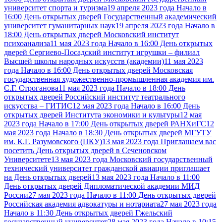
университет спорта и туризма
19 апреля 2023 года Начало в
16:00 День открытых дверей Государственный академический
университет гуманитарных наук
19 апреля 2023 года Начало в
18:00 День открытых дверей Московский институт
психоанализа
11 мая 2023 года Начало в 16:00 День открытых
дверей Сергиево-Посадский институт игрушки – филиал
Высшей школы народных искусств (академии)
11 мая 2023
года Начало в 16:00 День открытых дверей Московская
государственная художественно-промышленная академия им.
С.Г. Строганова
11 мая 2023 года Начало в 18:00 День
открытых дверей Российский институт театрального
искусства – ГИТИС
12 мая 2023 года Начало в 16:00 День
открытых дверей Института экономики и культуры
12 мая
2023 года Начало в 17:00 День открытых дверей РАНХиГС
12
мая 2023 года Начало в 18:30 День открытых дверей МГУТУ
им. К.Г. Разумовского (ПКУ)
13 мая 2023 года Приглашаем вас
посетить День открытых дверей в Сеченовском
Университете
13 мая 2023 года Московский государственный
технический университет гражданской авиации приглашает
на День открытых дверей
13 мая 2023 года Начало в 11:00
День открытых дверей Дипломатической академии МИД
России
27 мая 2023 года Начало в 11:00 День открытых дверей
Российская академия адвокатуры и нотариата
27 мая 2023 года
Начало в 11:30 День открытых дверей Гжельский
государственный университет
28 мая 2023 года Начало в 10:15