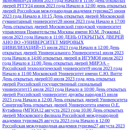
экономики»
24 июня 2023 года Начало в 11:00 День открытых
дверей РГГУ
24 июня 2023 года Начало в 12:00 день открытых
дверей Российская международная академия туризма
25 июня
2023 года Начало в 10:15 День открытых дверей Московский
гуманитарный университет
28 июня 2023 года Начало в 17:00
День открытых дверей Московский городской университет
управления Правительства Москвы имени Ю.М. Лужкова
1
июля 2023 года Начало в 11:00 ДЕНЬ ОТКРЫТЫХ ДВЕРЕЙ
АНО ВО «УНИВЕРСИТЕТ МИРОВЫХ
ЦИВИЛИЗАЦИЙ»
15 июля 2023 года Начало в 12:00 День
открытых дверей Универсального Университета
1 июля 2023
года Начало в 14:00 открытых дверей в ИГУМО
8 июля 2023
года Начало в 11:00 День открытых дверей МИРЭА –
Российский технологический университет
9 июля 2023 года
Начало в 11:00 Московский Университет имени С.Ю. Витте
День открытых дверей
10 июля 2023 года день открытых
дверей Российский государственный социальный
университет
15 июля 2023 года Начало в 10:00 День открытых
дверей Российский университет дружбы народов
15 июля
2023 года Начало в 12:00 День открытых дверей Университета
Синергия
День открытых дверей Университета имени О.Е.
Кутафина (МГЮА
12 августа 2023 года 10.00 День открытых
дверей Московского филиала Российской международной
академии туризма
26 августа 2023 года Начало в 12:00
Российская международная академия туризма
27 августа 2023