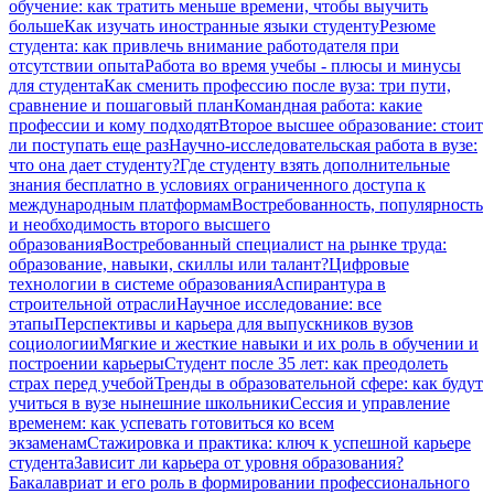
обучение: как тратить меньше времени, чтобы выучить
больше
Как изучать иностранные языки студенту
Резюме
студента: как привлечь внимание работодателя при
отсутствии опыта
Работа во время учебы - плюсы и минусы
для студента
Как сменить профессию после вуза: три пути,
сравнение и пошаговый план
Командная работа: какие
профессии и кому подходят
Второе высшее образование: стоит
ли поступать еще раз
Научно-исследовательская работа в вузе:
что она дает студенту?
Где студенту взять дополнительные
знания бесплатно в условиях ограниченного доступа к
международным платформам
Востребованность, популярность
и необходимость второго высшего
образования
Востребованный специалист на рынке труда:
образование, навыки, скиллы или талант?
Цифровые
технологии в системе образования
Аспирантура в
строительной отрасли
Научное исследование: все
этапы
Перспективы и карьера для выпускников вузов
социологии
Мягкие и жесткие навыки и их роль в обучении и
построении карьеры
Студент после 35 лет: как преодолеть
страх перед учебой
Тренды в образовательной сфере: как будут
учиться в вузе нынешние школьники
Сессия и управление
временем: как успевать готовиться ко всем
экзаменам
Стажировка и практика: ключ к успешной карьере
студента
Зависит ли карьера от уровня образования?
Бакалавриат и его роль в формировании профессионального