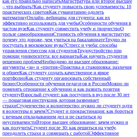
как его правильно написать
Магистратура или второе высшее
– что выбрать?
Как студенту повысить свою успеваемость: 10
практических советов
Как гуманитарию одолеть
математику
Онлайн- вебинары для студента: как их
эффективно использовать для учебы
Особенности обучения в
частом вузе
Как студенту совместить учебу и творчество
О
пользе самообразования
Стоимость обучения в магистратуре:
почему это дороже, чем учиться на бакалавриате
Трудно ли
поступать в московские вузы?
Стресс и учеба: способы
управления стрессом для студентов
Трудоустройство при
помощи университета: все варианты
Как научить студентов
решению проблем
Необходимо ли высшее образование:
аргументы «за» и «против»
Практика и стажировка: различия
и общее
Как студенту создать качественное и яркое
портфолио
Как студенту организовать собственный
бизнес
Особенности обучения педагогов в России
Можно ли
поменять отношение к обучению и как развить позитив
студенту
Взрослый студент: как поступить в вуз после 30 лет
— пошаговая инструкция, которая развеивает
страхи
Студенчество и волонтерство: нужно ли cтуденту идти
в волонтеры и зачем?
Студент и прокрастинация: как бороться
с вечным откладыванием дел и не скатиться до
неуспеваемости
Второе высшее образование: зачем нужно и
как получить
Студент после 30: как решиться на учебу,
преодолеть страхи и совмещать с работой
Эффективное