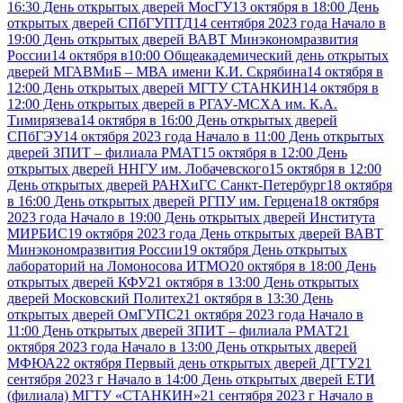
16:30 День открытых дверей МосГУ
13 октября в 18:00 День
открытых дверей СПбГУПТД
14 сентября 2023 года Начало в
19:00 День открытых дверей ВАВТ Минэкономразвития
России
14 октября в10:00 Общеакадемический день открытых
дверей МГАВМиБ – МВА имени К.И. Скрябина
14 октября в
12:00 День открытых дверей МГТУ СТАНКИН
14 октября в
12:00 День открытых дверей в РГАУ-МСХА им. К.А.
Тимирязева
14 октября в 16:00 День открытых дверей
СПбГЭУ
14 октября 2023 года Начало в 11:00 День открытых
дверей ЗПИТ – филиала РМАТ
15 октября в 12:00 День
открытых дверей ННГУ им. Лобачевского
15 октября в 12:00
День открытых дверей РАНХиГС Санкт-Петербург
18 октября
в 16:00 День открытых дверей РГПУ им. Герцена
18 октября
2023 года Начало в 19:00 День открытых дверей Института
МИРБИС
19 октября 2023 года День открытых дверей ВАВТ
Минэкономразвития России
19 октября День открытых
лабораторий на Ломоносова ИТМО
20 октября в 18:00 День
открытых дверей КФУ
21 октября в 13:00 День открытых
дверей Московский Политех
21 октября в 13:30 День
открытых дверей ОмГУПС
21 октября 2023 года Начало в
11:00 День открытых дверей ЗПИТ – филиала РМАТ
21
октября 2023 года Начало в 13:00 День открытых дверей
МФЮА
22 октября Первый день открытых дверей ДГТУ
21
сентября 2023 г Начало в 14:00 День открытых дверей ЕТИ
(филиала) МГТУ «СТАНКИН»
21 сентября 2023 г Начало в