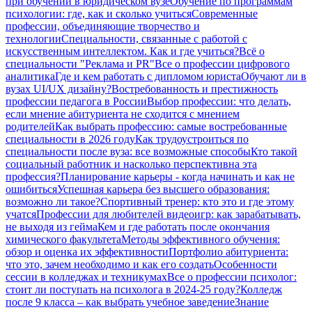
при обучении в юридическом вузе
Обучение по программам
психологии: где, как и сколько учиться
Современные
профессии, объединяющие творчество и
технологии
Специальности, связанные с работой с
искусственным интеллектом. Как и где учиться?
Всё о
специальности "Реклама и PR"
Все о профессии цифрового
аналитика
Где и кем работать с дипломом юриста
Обучают ли в
вузах UI/UX дизайну?
Востребованность и престижность
профессии педагога в России
Выбор профессии: что делать,
если мнение абитуриента не сходится с мнением
родителей
Как выбрать профессию: самые востребованные
специальности в 2026 году
Как трудоустроиться по
специальности после вуза: все возможные способы
Кто такой
социальный работник и насколько перспективна эта
профессия?
Планирование карьеры - когда начинать и как не
ошибиться
Успешная карьера без высшего образования:
возможно ли такое?
Спортивный тренер: кто это и где этому
учатся
Профессии для любителей видеоигр: как зарабатывать,
не выходя из гейма
Кем и где работать после окончания
химического факультета
Методы эффективного обучения:
обзор и оценка их эффективности
Портфолио абитуриента:
что это, зачем необходимо и как его создать
Особенности
сессии в колледжах и техникумах
Все о профессии психолог:
стоит ли поступать на психолога в 2024-25 году?
Колледж
после 9 класса – как выбрать учебное заведение
Знание