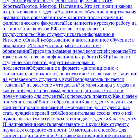
студентов
Буллинг в студенческой среде: как с этим
бороться
Тьютор. Ментор. Наставник. Кто эти люди и какова
их роль в жизни студента
Адаптивное обучение и виртуальная
реальность в образовании
Кем работать после окончания
филологического факультета
Как написать курсовую работу на
отлично
Список вузов РФ, после которых легко
трудоустроиться
Как студенту искать информацию в
Интернете
Онлайн-образование и дистанционное обучение: в
чем разница?
Роль курсовой работы в системе
образования
Пересдача экзамена перед комиссией: нюансы
Что
такое выпускная квалификационная работа (ВКР)
Плагиат в
студенческой работе: допустимые нормы и
последствия
Образование в формате «дистанционно»:
статистика, возможности, перспективы
Что оказывает влияние
на успеваемость студента в вузе
Преподаватель пытается
"завалить" на экзамене - что делать?
Зимняя хандра у студента:
как ее победить
Программа двойного диплома: что это и
почему важно для студента
Как пересдать практику
Как и зачем
применять скрайбинг в образовании
Как студенту научиться
концентрировать внимание
Саморазвитие для студента: как
стать лучшей версией себя
Дополнительная сессия: что о ней
нужно знать студенту
Польза чтения для студента
Как студенту
IT-направления начать зарабатывать с 1 курса
Как студенту
научиться сосредоточенности: 10 методик и способов для
концентрации внимания
Что такое мотивационное письмо и