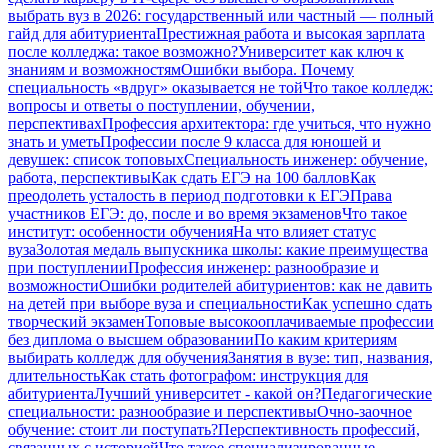
выбрать вуз в 2026: государственный или частный — полный
гайд для абитуриента
Престижная работа и высокая зарплата
после колледжа: такое возможно?
Университет как ключ к
знаниям и возможностям
Ошибки выбора. Почему
специальность «вдруг» оказывается не той
Что такое колледж:
вопросы и ответы о поступлении, обучении,
перспективах
Профессия архитектора: где учиться, что нужно
знать и уметь
Профессии после 9 класса для юношей и
девушек: список топовых
Специальность инженер: обучение,
работа, перспективы
Как сдать ЕГЭ на 100 баллов
Как
преодолеть усталость в период подготовки к ЕГЭ
Права
участников ЕГЭ: до, после и во время экзаменов
Что такое
институт: особенности обучения
На что влияет статус
вуза
Золотая медаль выпускника школы: какие преимущества
при поступлении
Профессия инженер: разнообразие и
возможности
Ошибки родителей абитуриентов: как не давить
на детей при выборе вуза и специальности
Как успешно сдать
творческий экзамен
Топовые высокооплачиваемые профессии
без диплома о высшем образовании
По каким критериям
выбирать колледж для обучения
Занятия в вузе: тип, названия,
длительность
Как стать фотографом: инструкция для
абитуриента
Лучший университет - какой он?
Педагогические
специальности: разнообразие и перспективы
Очно-заочное
обучение: стоит ли поступать?
Перспективность профессий,
связанных с историей
Что такое специализированные