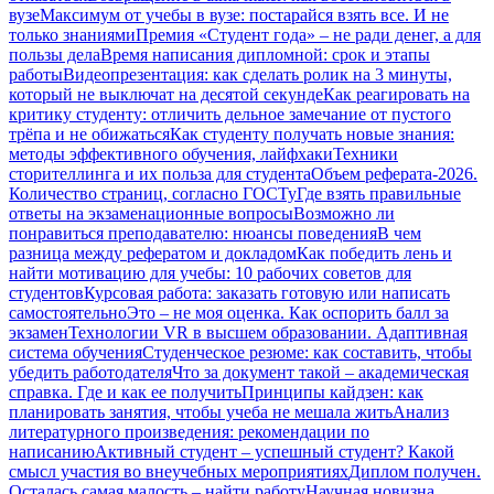
вузе
Максимум от учебы в вузе: постарайся взять все. И не
только знаниями
Премия «Студент года» – не ради денег, а для
пользы дела
Время написания дипломной: срок и этапы
работы
Видеопрезентация: как сделать ролик на 3 минуты,
который не выключат на десятой секунде
Как реагировать на
критику студенту: отличить дельное замечание от пустого
трёпа и не обижаться
Как студенту получать новые знания:
методы эффективного обучения, лайфхаки
Техники
сторителлинга и их польза для студента
Объем реферата-2026.
Количество страниц, согласно ГОСТу
Где взять правильные
ответы на экзаменационные вопросы
Возможно ли
понравиться преподавателю: нюансы поведения
В чем
разница между рефератом и докладом
Как победить лень и
найти мотивацию для учебы: 10 рабочих советов для
студентов
Курсовая работа: заказать готовую или написать
самостоятельно
Это – не моя оценка. Как оспорить балл за
экзамен
Технологии VR в высшем образовании. Адаптивная
система обучения
Студенческое резюме: как составить, чтобы
убедить работодателя
Что за документ такой – академическая
справка. Где и как ее получить
Принципы кайдзен: как
планировать занятия, чтобы учеба не мешала жить
Анализ
литературного произведения: рекомендации по
написанию
Активный студент – успешный студент? Какой
смысл участия во внеучебных мероприятиях
Диплом получен.
Осталась самая малость – найти работу
Научная новизна