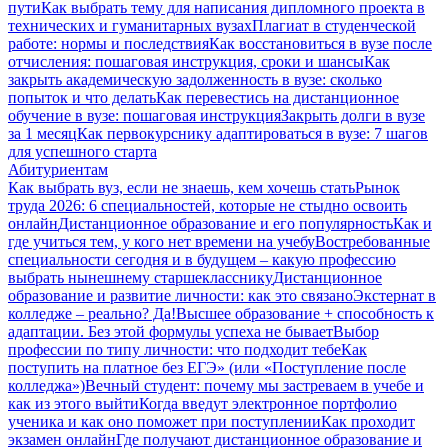
пути
Как выбрать тему для написания дипломного проекта в
технических и гуманитарных вузах
Плагиат в студенческой
работе: нормы и последствия
Как восстановиться в вузе после
отчисления: пошаговая инструкция, сроки и шансы
Как
закрыть академическую задолженность в вузе: сколько
попыток и что делать
Как перевестись на дистанционное
обучение в вузе: пошаговая инструкция
Закрыть долги в вузе
за 1 месяц
Как первокурснику адаптироваться в вузе: 7 шагов
для успешного старта
Абитуриентам
Как выбрать вуз, если не знаешь, кем хочешь стать
Рынок
труда 2026: 6 специальностей, которые не стыдно освоить
онлайн
Дистанционное образование и его популярность
Как и
где учиться тем, у кого нет времени на учебу
Востребованные
специальности сегодня и в будущем – какую профессию
выбрать нынешнему старшекласснику
Дистанционное
образование и развитие личности: как это связано
Экстернат в
колледже – реально? Да!
Высшее образование + способность к
адаптации. Без этой формулы успеха не бывает
Выбор
профессии по типу личности: что подходит тебе
Как
поступить на платное без ЕГЭ» (или «Поступление после
колледжа»)
Вечный студент: почему мы застреваем в учебе и
как из этого выйти
Когда введут электронное портфолио
ученика и как оно поможет при поступлении
Как проходит
экзамен онлайн
Где получают дистанционное образование и