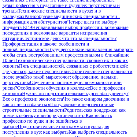
вузы
Профессия в педагогике и будущее: перспективы и
тренды
Технические специальности в вузах и в
колледжах
Разнообразие медицинских специальностей -
информация для абитуриентов
Четыре шага по выбору
предмета ЕГЭ
Неправильный выбор профессии: возможные
последствия и возможные варианты исправления
ситуации
Сестринское дело: что это за специальность?
Профориентация в школе: особенности и
польза
Специальности будущего: какие направления выбирать,
чтобы стать востребованным профессионалом в ближайшие
10 лет
Технологические специальности: сколько их и как их
освоить
Пять специальностей, связанных с робототехникой:
где учиться, какие перспективы
Строительные специальности
после вуза
Кто такой маркетолог: образование, навыки,
перспективы
Обучение в частном вузе: возможности или
риски?
Особенности обучения в колледже
Все о профессии
кинолога
Нужны ли подготовительные курсы абитуриенту?
Все о профессии экономиста
Что такое синдром двоечника и
как от него избавиться
Популярные и перспективные
строительные специальности
Родительская поддержка: как
помочь ребенку в выборе университета
Как выбрать
профессию по душе и не ошибиться в
выборе
Подготовительные программы и курсы для
поступления в вуз: как выбрать
Как выбрать специальность