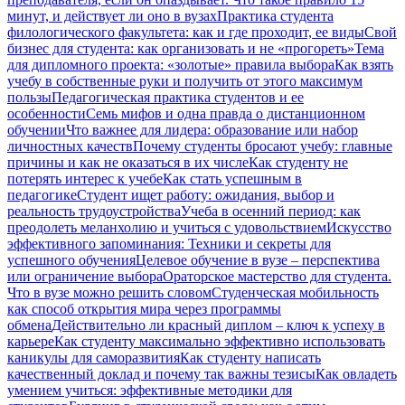
минут, и действует ли оно в вузах
Практика студента
филологического факультета: как и где проходит, ее виды
Свой
бизнес для студента: как организовать и не «прогореть»
Тема
для дипломного проекта: «золотые» правила выбора
Как взять
учебу в собственные руки и получить от этого максимум
пользы
Педагогическая практика студентов и ее
особенности
Семь мифов и одна правда о дистанционном
обучении
Что важнее для лидера: образование или набор
личностных качеств
Почему студенты бросают учебу: главные
причины и как не оказаться в их числе
Как студенту не
потерять интерес к учебе
Как стать успешным в
педагогике
Студент ищет работу: ожидания, выбор и
реальность трудоустройства
Учеба в осенний период: как
преодолеть меланхолию и учиться с удовольствием
Искусство
эффективного запоминания: Техники и секреты для
успешного обучения
Целевое обучение в вузе – перспектива
или ограничение выбора
Ораторское мастерство для студента.
Что в вузе можно решить словом
Студенческая мобильность
как способ открытия мира через программы
обмена
Действительно ли красный диплом – ключ к успеху в
карьере
Как студенту максимально эффективно использовать
каникулы для саморазвития
Как студенту написать
качественный доклад и почему так важны тезисы
Как овладеть
умением учиться: эффективные методики для