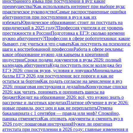
иностранного языка при поступлении в вуз: какие
преимущества?
Как использовать интернет при выборе вуза:
практическое руководство
Самые распространенные ошибки
абитуриентов при поступлении в вуз и как их
избежать
Юридическое образование: стоит ли поступать на
юридический в 2025 году?
Профессия учителя и ее уровень
престижности в России
Подготовка к ЕГЭ: сколько времени
нужно абитуриенту?
Профессии в сфере робототехники: какие
бывают, где учиться и что сдавать
Как поступить на психолога:
шаги к востребованной профессии
Работа в сфере рекламы:
какое образование нужно для карьеры в креативной
индустрии
Сроки подачи документов в вузы 2026: полный
календарь абитуриента
Куда поступить после колледжа без
ЕГЭ 2026: список вузов, условия и ловушки
Минимальные
баллы ЕГЭ 2026 для поступления: все пороги и как не
остаться за бортом
Как подать согласие на зачисление в вуз
2026: пошаговая инструкция и дедлайны
Конкурсные списки
2026: как читать, понимать и оценивать шансы на
бюджет
Кредит на образование 2026: всё, что нужно знать о
рассрочке и льготных кредитах
Платное обучение в вузе 2026:
новые правила, рост цен и как не переплатить
Отмена
бакалавриата с 1 сентября — правда или миф? Спокойно,
паника отменяется
Как отозвать документы и сменить вуз в
2026 году: пошаговая инструкция
Нужен ли оригинал
аттестата при поступлении в 2026 году: главные изменения и