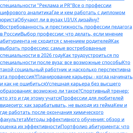
специальности "Реклама и PR"
Все о профессии
цифрового аналитика
Где и кем работать с дипломом
юриста
Обучают ли в вузах UI/UX дизайну?
Востребованность и престижность профессии педагога
в России
Выбор профессии: что делать, если мнение
абитуриента не сходится с мнением родителей
Как
выбрать профессию: самые востребованные
специальности в 2026 году
Как трудоустроиться по
специальности после вуза: все возможные способы
Кто
такой социальный работник и насколько перспективна
эта профессия?
Планирование карьеры - когда начинать
и как не ошибиться
Успешная карьера без высшего
образования: возможно ли такое?
Спортивный тренер:
кто это и где этому учатся
Профессии для любителей
видеоигр: как зарабатывать, не выходя из гейма
Кем и
где работать после окончания химического
факультета
Методы эффективного обучения: обзор и
оценка их эффективности
Портфолио абитуриента: что