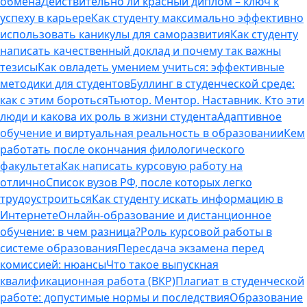
обмена
Действительно ли красный диплом – ключ к
успеху в карьере
Как студенту максимально эффективно
использовать каникулы для саморазвития
Как студенту
написать качественный доклад и почему так важны
тезисы
Как овладеть умением учиться: эффективные
методики для студентов
Буллинг в студенческой среде:
как с этим бороться
Тьютор. Ментор. Наставник. Кто эти
люди и какова их роль в жизни студента
Адаптивное
обучение и виртуальная реальность в образовании
Кем
работать после окончания филологического
факультета
Как написать курсовую работу на
отлично
Список вузов РФ, после которых легко
трудоустроиться
Как студенту искать информацию в
Интернете
Онлайн-образование и дистанционное
обучение: в чем разница?
Роль курсовой работы в
системе образования
Пересдача экзамена перед
комиссией: нюансы
Что такое выпускная
квалификационная работа (ВКР)
Плагиат в студенческой
работе: допустимые нормы и последствия
Образование