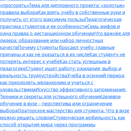
«прогореть»
Тема для дипломного проекта: «золотые»
правила выбора
Как взять учебу в собственные руки и
получить от этого максимум пользы
Педагогическая
практика студентов и ее особенности
Семь мифов и
одна правда о дистанционном обучении
Что важнее для
лидера: образование или набор личностных
качеств
Почему студенты бросают учебу: главные
причины и как не оказаться в их числе
Как студенту не
потерять интерес к учебе
Как стать успешным в
педагогике
Студент ищет работу: ожидания, выбор и
реальность трудоустройства
Учеба в осенний период:
как преодолеть меланхолию и учиться с
удовольствием
Искусство эффективного запоминания:
Техники и секреты для успешного обучения
Целевое
обучение в вузе – перспектива или ограничение
выбора
Ораторское мастерство для студента. Что в вузе
можно решить словом
Студенческая мобильность как
способ открытия мира через программы