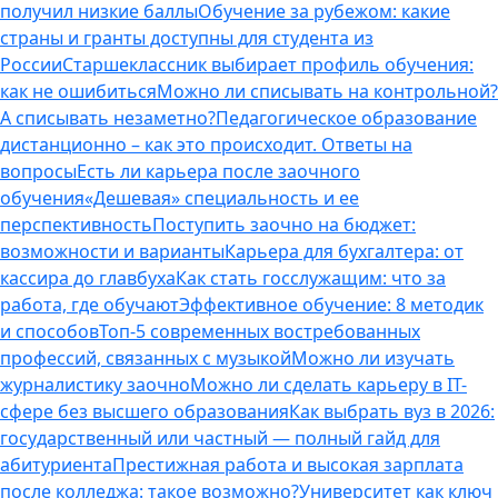
получил низкие баллы
Обучение за рубежом: какие
страны и гранты доступны для студента из
России
Старшеклассник выбирает профиль обучения:
как не ошибиться
Можно ли списывать на контрольной?
А списывать незаметно?
Педагогическое образование
дистанционно – как это происходит. Ответы на
вопросы
Есть ли карьера после заочного
обучения
«Дешевая» специальность и ее
перспективность
Поступить заочно на бюджет:
возможности и варианты
Карьера для бухгалтера: от
кассира до главбуха
Как стать госслужащим: что за
работа, где обучают
Эффективное обучение: 8 методик
и способов
Топ-5 современных востребованных
профессий, связанных с музыкой
Можно ли изучать
журналистику заочно
Можно ли сделать карьеру в IT-
сфере без высшего образования
Как выбрать вуз в 2026:
государственный или частный — полный гайд для
абитуриента
Престижная работа и высокая зарплата
после колледжа: такое возможно?
Университет как ключ