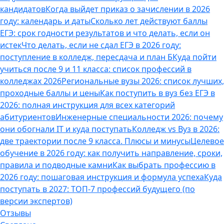
кандидатов
Когда выйдет приказ о зачислении в 2026
году: календарь и даты
Сколько лет действуют баллы
ЕГЭ: срок годности результатов и что делать, если он
истек
Что делать, если не сдал ЕГЭ в 2026 году:
поступление в колледж, пересдача и план Б
Куда пойти
учиться после 9 и 11 класса: список профессий в
колледжах 2026
Региональные вузы 2026: список лучших,
проходные баллы и цены
Как поступить в вуз без ЕГЭ в
2026: полная инструкция для всех категорий
абитуриентов
Инженерные специальности 2026: почему
они обогнали IT и куда поступать
Колледж vs Вуз в 2026:
две траектории после 9 класса. Плюсы и минусы
Целевое
обучение в 2026 году: как получить направление, сроки,
правила и подводные камни
Как выбрать профессию в
2026 году: пошаговая инструкция и формула успеха
Куда
поступать в 2027: ТОП-7 профессий будущего (по
версии экспертов)
Отзывы