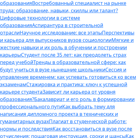
образования
Востребованный специалист на рынке
труда: образование, навыки, скиллы или талант?
Цифровые технологии в системе
образования
Аспирантура в строительной
отрасли
Научное исследование: все этапы
Перспективы
и карьера для выпускников вузов социологии
Мягкие и
жесткие навыки и их роль в обучении и построении
карьеры
Студент после 35 лет: как преодолеть страх
перед учебой
Тренды в образовательной сфере: как
будут учиться в вузе нынешние школьники
Сессия и
управление временем: как успевать готовиться ко всем
экзаменам
Стажировка и практика: ключ к успешной
карьере студента
Зависит ли карьера от уровня
образования?
Бакалавриат и его роль в формировании
профессионального пути
Как выбрать тему для
написания дипломного проекта в технических и
гуманитарных вузах
Плагиат в студенческой работе:
нормы и последствия
Как восстановиться в вузе после
отчисления: пошаговая инструкция, сроки и шансы
Как