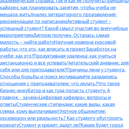
академическая справка. Где и как ее получить
Принципы
кайдзен: как планировать занятия, чтобы учеба не
мешала жить
Анализ литературного произведения:
рекомендации по написанию
Активный студент –
успешный студент? Какой смысл участия во внеучебных
мероприятиях
Диплом получен. Осталась самая
малость – найти работу
Научная новизна курсовой
работы: что это, как вписать в проект
Заработок на
учебе: как это?
Продуктивная удаленка: как учиться
дистанционно и все успевать
Читательский дневник: для
себя или для преподавателя?
Причины лени у студента.
Способы борьбы и поиск мотивации
Не заладились
отношения с преподавателем: что делать?
Что такое
бизнес-инкубатор и как туда попасть студенту. А
главное – зачем
«Цифровая кафедра»: вопросы и
ответы
Студенческие стипендии: какие виды, какая
сумма, кому выплачивают
Уютное общежитие:
оксюморон или реальность? Как студенту обустроить
комнату
Студент и кредит: дадут ли?
Каким будет город