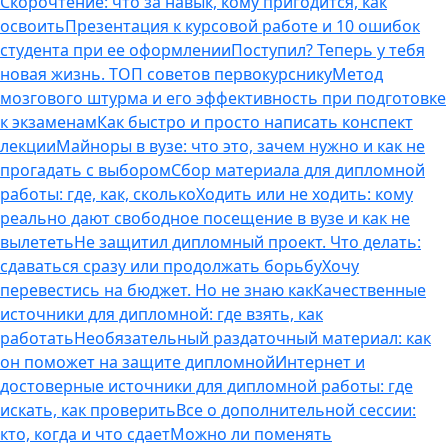
Скорочтение: что за навык, кому пригодится, как
освоить
Презентация к курсовой работе и 10 ошибок
студента при ее оформлении
Поступил? Теперь у тебя
новая жизнь. ТОП советов первокурснику
Метод
мозгового штурма и его эффективность при подготовке
к экзаменам
Как быстро и просто написать конспект
лекции
Майноры в вузе: что это, зачем нужно и как не
прогадать с выбором
Сбор материала для дипломной
работы: где, как, сколько
Ходить или не ходить: кому
реально дают свободное посещение в вузе и как не
вылететь
Не защитил дипломный проект. Что делать:
сдаваться сразу или продолжать борьбу
Хочу
перевестись на бюджет. Но не знаю как
Качественные
источники для дипломной: где взять, как
работать
Необязательный раздаточный материал: как
он поможет на защите дипломной
Интернет и
достоверные источники для дипломной работы: где
искать, как проверить
Все о дополнительной сессии:
кто, когда и что сдает
Можно ли поменять