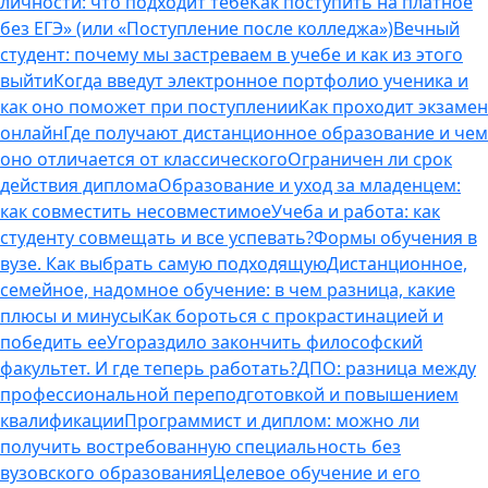
личности: что подходит тебе
Как поступить на платное
без ЕГЭ» (или «Поступление после колледжа»)
Вечный
студент: почему мы застреваем в учебе и как из этого
выйти
Когда введут электронное портфолио ученика и
как оно поможет при поступлении
Как проходит экзамен
онлайн
Где получают дистанционное образование и чем
оно отличается от классического
Ограничен ли срок
действия диплома
Образование и уход за младенцем:
как совместить несовместимое
Учеба и работа: как
студенту совмещать и все успевать?
Формы обучения в
вузе. Как выбрать самую подходящую
Дистанционное,
семейное, надомное обучение: в чем разница, какие
плюсы и минусы
Как бороться с прокрастинацией и
победить ее
Угораздило закончить философский
факультет. И где теперь работать?
ДПО: разница между
профессиональной переподготовкой и повышением
квалификации
Программист и диплом: можно ли
получить востребованную специальность без
вузовского образования
Целевое обучение и его