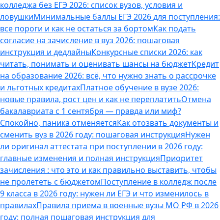
колледжа без ЕГЭ 2026: список вузов, условия и
ловушки
Минимальные баллы ЕГЭ 2026 для поступления:
все пороги и как не остаться за бортом
Как подать
согласие на зачисление в вуз 2026: пошаговая
инструкция и дедлайны
Конкурсные списки 2026: как
читать, понимать и оценивать шансы на бюджет
Кредит
на образование 2026: всё, что нужно знать о рассрочке
и льготных кредитах
Платное обучение в вузе 2026:
новые правила, рост цен и как не переплатить
Отмена
бакалавриата с 1 сентября — правда или миф?
Спокойно, паника отменяется
Как отозвать документы и
сменить вуз в 2026 году: пошаговая инструкция
Нужен
ли оригинал аттестата при поступлении в 2026 году:
главные изменения и полная инструкция
Приоритет
зачисления : что это и как правильно выставить, чтобы
не пролететь с бюджетом
Поступление в колледж после
9 класса в 2026 году: нужен ли ЕГЭ и что изменилось в
правилах
Правила приема в военные вузы МО РФ в 2026
году: полная пошаговая инструкция для