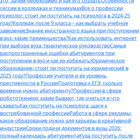
это, зачем необходимо и как его создать
Особенности
сессии в колледжах и техникумах
Все о профессии
психолог: стоит ли поступать на психолога в 2024-25
году?
Колледж после 9 класса – как выбрать учебное
заведение
Знание иностранного языка при поступлении
в вуз: какие преимущества?
Как использовать интернет
при выборе вуза: практическое руководство
Самые
распространенные ошибки абитуриентов при
поступлении в вуз и как их избежать
Юридическое
образование: стоит ли поступать на юридический в
2025 году?
Профессия учителя и ее уровень
престижности в России
Подготовка к ЕГЭ: сколько
времени нужно абитуриенту?
Профессии в сфере
робототехники: какие бывают, где учиться и что
сдавать
Как поступить на психолога: шаги к
востребованной профессии
Работа в сфере рекламы:
какое образование нужно для карьеры в креативной
индустрии
Сроки подачи документов в вузы 2026:
полный календарь абитуриента
Куда поступить после