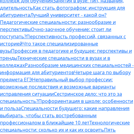
колледж для обучения
Занятия в вузе: тип, названия,
длительность
Как стать фотографом: инструкция для
абитуриента
Лучший университет - какой он?
Педагогические специальности: разнообразие и
перспективы
Очно-заочное обучение: стоит ли
поступать?
Перспективность профессий, связанных с
историей
Что такое специализированные
вузы
Профессия в педагогике и будущее: перспективы и
тренды
Технические специальности в вузах и в
колледжах
Разнообразие медицинских специальностей -
информация для абитуриентов
Четыре шага по выбору
предмета ЕГЭ
Неправильный выбор профессии:
возможные последствия и возможные варианты
исправления ситуации
Сестринское дело: что это за
специальность?
Профориентация в школе: особенности
и польза
Специальности будущего: какие направления
выбирать, чтобы стать востребованным
профессионалом в ближайшие 10 лет
Технологические
специальности: сколько их и как их освоить
Пять