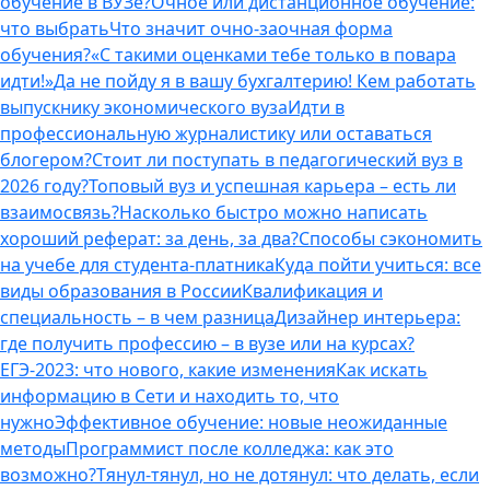
обучение в ВУЗе?
Очное или дистанционное обучение:
что выбрать
Что значит очно-заочная форма
обучения?
«С такими оценками тебе только в повара
идти!»
Да не пойду я в вашу бухгалтерию! Кем работать
выпускнику экономического вуза
Идти в
профессиональную журналистику или оставаться
блогером?
Стоит ли поступать в педагогический вуз в
2026 году?
Топовый вуз и успешная карьера – есть ли
взаимосвязь?
Насколько быстро можно написать
хороший реферат: за день, за два?
Способы сэкономить
на учебе для студента-платника
Куда пойти учиться: все
виды образования в России
Квалификация и
специальность – в чем разница
Дизайнер интерьера:
где получить профессию – в вузе или на курсах?
ЕГЭ-2023: что нового, какие изменения
Как искать
информацию в Сети и находить то, что
нужно
Эффективное обучение: новые неожиданные
методы
Программист после колледжа: как это
возможно?
Тянул-тянул, но не дотянул: что делать, если