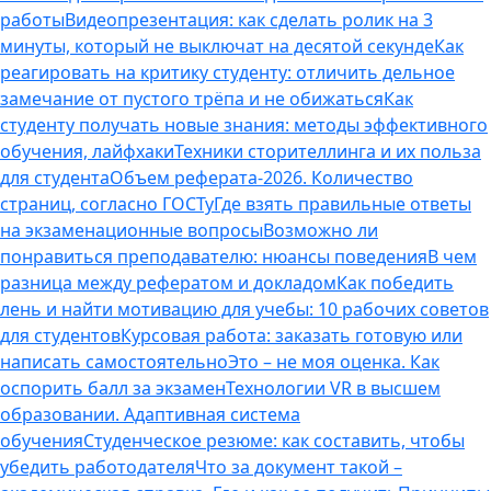
работы
Видеопрезентация: как сделать ролик на 3
минуты, который не выключат на десятой секунде
Как
реагировать на критику студенту: отличить дельное
замечание от пустого трёпа и не обижаться
Как
студенту получать новые знания: методы эффективного
обучения, лайфхаки
Техники сторителлинга и их польза
для студента
Объем реферата-2026. Количество
страниц, согласно ГОСТу
Где взять правильные ответы
на экзаменационные вопросы
Возможно ли
понравиться преподавателю: нюансы поведения
В чем
разница между рефератом и докладом
Как победить
лень и найти мотивацию для учебы: 10 рабочих советов
для студентов
Курсовая работа: заказать готовую или
написать самостоятельно
Это – не моя оценка. Как
оспорить балл за экзамен
Технологии VR в высшем
образовании. Адаптивная система
обучения
Студенческое резюме: как составить, чтобы
убедить работодателя
Что за документ такой –