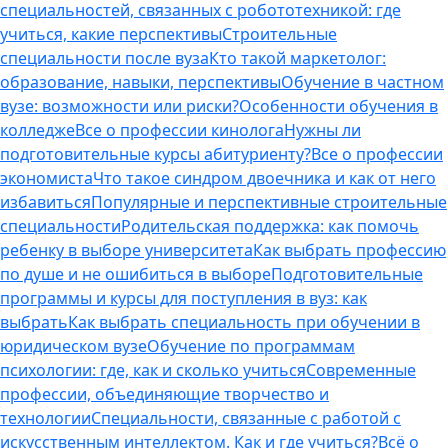
специальностей, связанных с робототехникой: где
учиться, какие перспективы
Строительные
специальности после вуза
Кто такой маркетолог:
образование, навыки, перспективы
Обучение в частном
вузе: возможности или риски?
Особенности обучения в
колледже
Все о профессии кинолога
Нужны ли
подготовительные курсы абитуриенту?
Все о профессии
экономиста
Что такое синдром двоечника и как от него
избавиться
Популярные и перспективные строительные
специальности
Родительская поддержка: как помочь
ребенку в выборе университета
Как выбрать профессию
по душе и не ошибиться в выборе
Подготовительные
программы и курсы для поступления в вуз: как
выбрать
Как выбрать специальность при обучении в
юридическом вузе
Обучение по программам
психологии: где, как и сколько учиться
Современные
профессии, объединяющие творчество и
технологии
Специальности, связанные с работой с
искусственным интеллектом. Как и где учиться?
Всё о