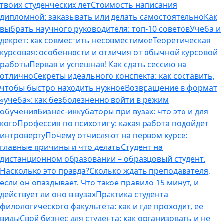
твоих студенческих лет
Стоимость написания
дипломной: заказывать или делать самостоятельно
Как
выбрать научного руководителя: топ-10 советов
Учеба и
декрет: как совместить несовместимое
Теоретическая
курсовая: особенности и отличия от обычной курсовой
работы
Первая и успешная! Как сдать сессию на
отлично
Секреты идеального конспекта: как составить,
чтобы быстро находить нужное
Возвращение в формат
«учеба»: как безболезненно войти в режим
обучения
Бизнес-инкубаторы при вузах: что это и для
кого
Профессия по психотипу: какая работа подойдет
интроверту
Почему отчисляют на первом курсе:
главные причины и что делать
Студент на
дистанционном образовании – образцовый студент.
Насколько это правда?
Сколько ждать преподавателя,
если он опаздывает. Что такое правило 15 минут, и
действует ли оно в вузах
Практика студента
филологического факультета: как и где проходит, ее
виды
Свой бизнес для студента: как организовать и не