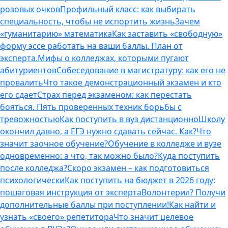
розовых очков
Профильный класс: как выбирать
специальность, чтобы не испортить жизнь
Зачем
«гуманитарию» математика
Как заставить «свободную»
форму эссе работать на ваши баллы. План от
эксперта.
Мифы о колледжах, которыми пугают
абитуриентов
Собеседование в магистратуру: как его не
провалить
Что такое демонстрационный экзамен и кто
его сдает
Страх перед экзаменом: как перестать
бояться. Пять проверенных техник борьбы с
тревожностью
Как поступить в вуз дистанционно
Школу
окончил давно, а ЕГЭ нужно сдавать сейчас. Как?
Что
значит заочное обучение?
Обучение в колледже и вузе
одновременно: а что, так можно было?
Куда поступить
после колледжа?
Скоро экзамен – как подготовиться
психологически
Как поступить на бюджет в 2026 году:
пошаговая инструкция от эксперта
Волонтерил? Получи
дополнительные баллы при поступлении!
Как найти и
узнать «своего» репетитора
Что значит целевое