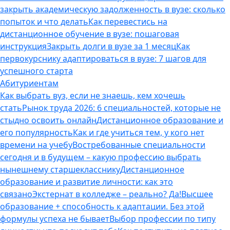
закрыть академическую задолженность в вузе: сколько
попыток и что делать
Как перевестись на
дистанционное обучение в вузе: пошаговая
инструкция
Закрыть долги в вузе за 1 месяц
Как
первокурснику адаптироваться в вузе: 7 шагов для
успешного старта
Абитуриентам
Как выбрать вуз, если не знаешь, кем хочешь
стать
Рынок труда 2026: 6 специальностей, которые не
стыдно освоить онлайн
Дистанционное образование и
его популярность
Как и где учиться тем, у кого нет
времени на учебу
Востребованные специальности
сегодня и в будущем – какую профессию выбрать
нынешнему старшекласснику
Дистанционное
образование и развитие личности: как это
связано
Экстернат в колледже – реально? Да!
Высшее
образование + способность к адаптации. Без этой
формулы успеха не бывает
Выбор профессии по типу