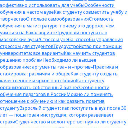
эффективно использовать для учебы
Особенности
обучения в частом вузе
Как студенту совместить учебу и
творчество
О пользе самообразования
Стоимость
обучения в магистратуре: почему это дороже, чем
учиться на бакалавриате
Трудно ли поступать в
московские вузы?
Стресс и учеба: способы управления
стрессом для студентов
Трудоустройство при помощи
университета: все варианты
Как научить студентов
решению проблем
Необходимо ли высшее
образование: аргументы «за» и «против»
Практика и
стажировка: различия и общее
Как студенту создать
качественное и яркое портфолио
Как студенту
организовать собственный бизнес
Особенности
обучения педагогов в России
Можно ли поменять
отношение к обучению и как развить позитив
студенту
Взрослый студент: как поступить в вуз после 30
лет — пошаговая инструкция, которая развеивает
страхи
Студенчество и волонтерство: нужно ли cтуденту