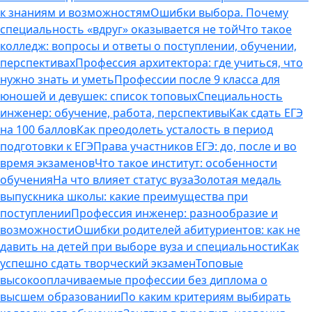
к знаниям и возможностям
Ошибки выбора. Почему
специальность «вдруг» оказывается не той
Что такое
колледж: вопросы и ответы о поступлении, обучении,
перспективах
Профессия архитектора: где учиться, что
нужно знать и уметь
Профессии после 9 класса для
юношей и девушек: список топовых
Специальность
инженер: обучение, работа, перспективы
Как сдать ЕГЭ
на 100 баллов
Как преодолеть усталость в период
подготовки к ЕГЭ
Права участников ЕГЭ: до, после и во
время экзаменов
Что такое институт: особенности
обучения
На что влияет статус вуза
Золотая медаль
выпускника школы: какие преимущества при
поступлении
Профессия инженер: разнообразие и
возможности
Ошибки родителей абитуриентов: как не
давить на детей при выборе вуза и специальности
Как
успешно сдать творческий экзамен
Топовые
высокооплачиваемые профессии без диплома о
высшем образовании
По каким критериям выбирать