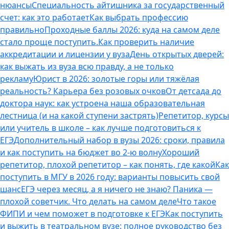
нюансы
Специальность айтишника за государственный
счет: как это работает
Как выбрать профессию
правильно
Проходные баллы 2026: куда на самом деле
стало проще поступить.
Как проверить наличие
аккредитации и лицензии у вуза
День открытых дверей:
как выжать из вуза всю правду, а не только
рекламу
Юрист в 2026: золотые горы или тяжёлая
реальность? Карьера без розовых очков
От детсада до
доктора наук: как устроена наша образовательная
лестница (и на какой ступени застрять)
Репетитор, курсы
или учитель в школе – как лучше подготовиться к
ЕГЭ
Дополнительный набор в вузы 2026: сроки, правила
и как поступить на бюджет во 2‑ю волну
Хороший
репетитор, плохой репетитор – как понять, где какой
Как
поступить в МГУ в 2026 году: варианты повысить свой
шанс
ЕГЭ через месяц, а я ничего не знаю? Паника —
плохой советчик. Что делать на самом деле
Что такое
ФИПИ и чем поможет в подготовке к ЕГЭ
Как поступить
и выжить в театральном вузе: полное руководство без