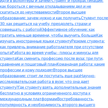
идти в волонтеры и зачем?
Студент и прокрастинация:
как бороться с вечным откладыванием дел и не
скатиться до неуспеваемости
Второе высшее
образование: зачем нужно и как получить
Студент после
30: как решиться на учебу, преодолеть страхи и
совмещать с работой
Эффективное обучение: как
тратить меньше времени, чтобы выучить больше
Как
изучать иностранные языки студенту
Резюме студента:
как привлечь внимание работодателя при отсутствии
опыта
Работа во время учебы - плюсы и минусы для
студента
Как сменить профессию после вуза: три пути,
сравнение и пошаговый план
Командная работа: какие
профессии и кому подходят
Второе высшее
образование: стоит ли поступать еще раз
Научно-
исследовательская работа в вузе: что она дает
студенту?
Где студенту взять дополнительные знания
бесплатно в условиях ограниченного доступа к
международным платформам
Востребованность,
популярность и необходимость второго высшего