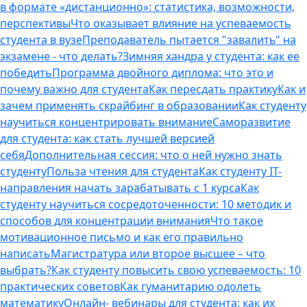
в формате «дистанционно»: статистика, возможности,
перспективы
Что оказывает влияние на успеваемость
студента в вузе
Преподаватель пытается "завалить" на
экзамене - что делать?
Зимняя хандра у студента: как ее
победить
Программа двойного диплома: что это и
почему важно для студента
Как пересдать практику
Как и
зачем применять скрайбинг в образовании
Как студенту
научиться концентрировать внимание
Саморазвитие
для студента: как стать лучшей версией
себя
Дополнительная сессия: что о ней нужно знать
студенту
Польза чтения для студента
Как студенту IT-
направления начать зарабатывать с 1 курса
Как
студенту научиться сосредоточенности: 10 методик и
способов для концентрации внимания
Что такое
мотивационное письмо и как его правильно
написать
Магистратура или второе высшее – что
выбрать?
Как студенту повысить свою успеваемость: 10
практических советов
Как гуманитарию одолеть
математику
Онлайн- вебинары для студента: как их