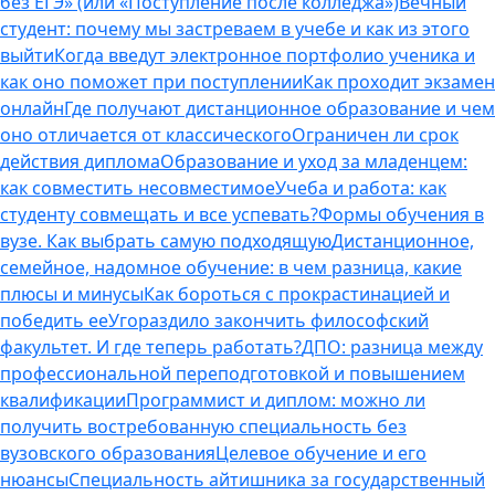
без ЕГЭ» (или «Поступление после колледжа»)
Вечный
студент: почему мы застреваем в учебе и как из этого
выйти
Когда введут электронное портфолио ученика и
как оно поможет при поступлении
Как проходит экзамен
онлайн
Где получают дистанционное образование и чем
оно отличается от классического
Ограничен ли срок
действия диплома
Образование и уход за младенцем:
как совместить несовместимое
Учеба и работа: как
студенту совмещать и все успевать?
Формы обучения в
вузе. Как выбрать самую подходящую
Дистанционное,
семейное, надомное обучение: в чем разница, какие
плюсы и минусы
Как бороться с прокрастинацией и
победить ее
Угораздило закончить философский
факультет. И где теперь работать?
ДПО: разница между
профессиональной переподготовкой и повышением
квалификации
Программист и диплом: можно ли
получить востребованную специальность без
вузовского образования
Целевое обучение и его
нюансы
Специальность айтишника за государственный