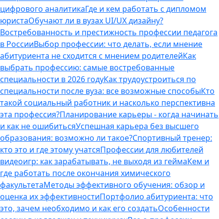
цифрового аналитика
Где и кем работать с дипломом
юриста
Обучают ли в вузах UI/UX дизайну?
Востребованность и престижность профессии педагога
в России
Выбор профессии: что делать, если мнение
абитуриента не сходится с мнением родителей
Как
выбрать профессию: самые востребованные
специальности в 2026 году
Как трудоустроиться по
специальности после вуза: все возможные способы
Кто
такой социальный работник и насколько перспективна
эта профессия?
Планирование карьеры - когда начинать
и как не ошибиться
Успешная карьера без высшего
образования: возможно ли такое?
Спортивный тренер:
кто это и где этому учатся
Профессии для любителей
видеоигр: как зарабатывать, не выходя из гейма
Кем и
где работать после окончания химического
факультета
Методы эффективного обучения: обзор и
оценка их эффективности
Портфолио абитуриента: что
это, зачем необходимо и как его создать
Особенности