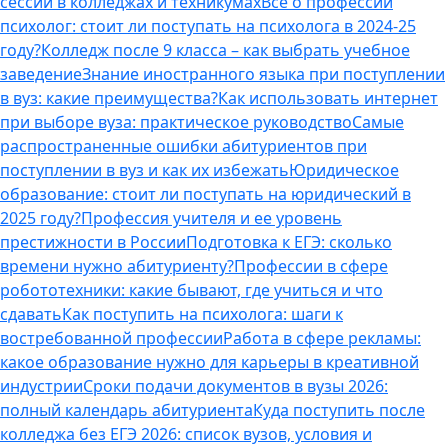
сессии в колледжах и техникумах
Все о профессии
психолог: стоит ли поступать на психолога в 2024-25
году?
Колледж после 9 класса – как выбрать учебное
заведение
Знание иностранного языка при поступлении
в вуз: какие преимущества?
Как использовать интернет
при выборе вуза: практическое руководство
Самые
распространенные ошибки абитуриентов при
поступлении в вуз и как их избежать
Юридическое
образование: стоит ли поступать на юридический в
2025 году?
Профессия учителя и ее уровень
престижности в России
Подготовка к ЕГЭ: сколько
времени нужно абитуриенту?
Профессии в сфере
робототехники: какие бывают, где учиться и что
сдавать
Как поступить на психолога: шаги к
востребованной профессии
Работа в сфере рекламы:
какое образование нужно для карьеры в креативной
индустрии
Сроки подачи документов в вузы 2026:
полный календарь абитуриента
Куда поступить после
колледжа без ЕГЭ 2026: список вузов, условия и