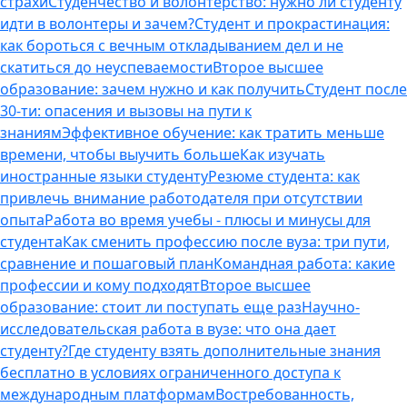
страхи
Студенчество и волонтерство: нужно ли cтуденту
идти в волонтеры и зачем?
Студент и прокрастинация:
как бороться с вечным откладыванием дел и не
скатиться до неуспеваемости
Второе высшее
образование: зачем нужно и как получить
Студент после
30-ти: опасения и вызовы на пути к
знаниям
Эффективное обучение: как тратить меньше
времени, чтобы выучить больше
Как изучать
иностранные языки студенту
Резюме студента: как
привлечь внимание работодателя при отсутствии
опыта
Работа во время учебы - плюсы и минусы для
студента
Как сменить профессию после вуза: три пути,
сравнение и пошаговый план
Командная работа: какие
профессии и кому подходят
Второе высшее
образование: стоит ли поступать еще раз
Научно-
исследовательская работа в вузе: что она дает
студенту?
Где студенту взять дополнительные знания
бесплатно в условиях ограниченного доступа к
международным платформам
Востребованность,