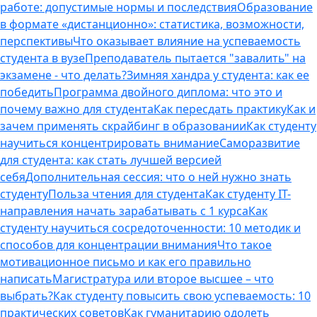
работе: допустимые нормы и последствия
Образование
в формате «дистанционно»: статистика, возможности,
перспективы
Что оказывает влияние на успеваемость
студента в вузе
Преподаватель пытается "завалить" на
экзамене - что делать?
Зимняя хандра у студента: как ее
победить
Программа двойного диплома: что это и
почему важно для студента
Как пересдать практику
Как и
зачем применять скрайбинг в образовании
Как студенту
научиться концентрировать внимание
Саморазвитие
для студента: как стать лучшей версией
себя
Дополнительная сессия: что о ней нужно знать
студенту
Польза чтения для студента
Как студенту IT-
направления начать зарабатывать с 1 курса
Как
студенту научиться сосредоточенности: 10 методик и
способов для концентрации внимания
Что такое
мотивационное письмо и как его правильно
написать
Магистратура или второе высшее – что
выбрать?
Как студенту повысить свою успеваемость: 10
практических советов
Как гуманитарию одолеть