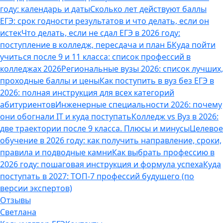
году: календарь и даты
Сколько лет действуют баллы
ЕГЭ: срок годности результатов и что делать, если он
истек
Что делать, если не сдал ЕГЭ в 2026 году:
поступление в колледж, пересдача и план Б
Куда пойти
учиться после 9 и 11 класса: список профессий в
колледжах 2026
Региональные вузы 2026: список лучших,
проходные баллы и цены
Как поступить в вуз без ЕГЭ в
2026: полная инструкция для всех категорий
абитуриентов
Инженерные специальности 2026: почему
они обогнали IT и куда поступать
Колледж vs Вуз в 2026:
две траектории после 9 класса. Плюсы и минусы
Целевое
обучение в 2026 году: как получить направление, сроки,
правила и подводные камни
Как выбрать профессию в
2026 году: пошаговая инструкция и формула успеха
Куда
поступать в 2027: ТОП-7 профессий будущего (по
версии экспертов)
Отзывы
Светлана