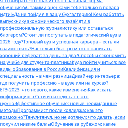
что выбрать
Что значит очно-заочная форма
обучения?
«С такими оценками тебе только в повара
идти!»
Да не пойду я в вашу бухгалтерию! Кем работать
выпускнику экономического вуза
Идти в
профессиональную журналистику или оставаться
блогером?
Стоит ли поступать в педагогический вуз в
2026 году?
Топовый вуз и успешная карьера – есть ли
взаимосвязь?
Насколько быстро можно написать
хороший реферат: за день, за два?
Способы сэкономить
на учебе для студента-платника
Куда пойти учиться: все
виды образования в России
Квалификация и
специальность – в чем разница
Дизайнер интерьера:
где получить профессию – в вузе или на курсах?
ЕГЭ-2023: что нового, какие изменения
Как искать
информацию в Сети и находить то, что
нужно
Эффективное обучение: новые неожиданные
методы
Программист после колледжа: как это
возможно?
Тянул-тянул, но не дотянул: что делать, если
получил низкие баллы
Обучение за рубежом: какие