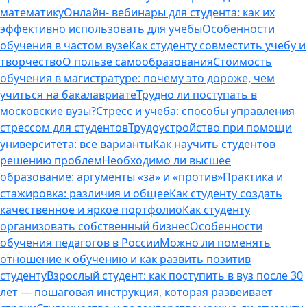
математику
Онлайн- вебинары для студента: как их
эффективно использовать для учебы
Особенности
обучения в частом вузе
Как студенту совместить учебу и
творчество
О пользе самообразования
Стоимость
обучения в магистратуре: почему это дороже, чем
учиться на бакалавриате
Трудно ли поступать в
московские вузы?
Стресс и учеба: способы управления
стрессом для студентов
Трудоустройство при помощи
университета: все варианты
Как научить студентов
решению проблем
Необходимо ли высшее
образование: аргументы «за» и «против»
Практика и
стажировка: различия и общее
Как студенту создать
качественное и яркое портфолио
Как студенту
организовать собственный бизнес
Особенности
обучения педагогов в России
Можно ли поменять
отношение к обучению и как развить позитив
студенту
Взрослый студент: как поступить в вуз после 30
лет — пошаговая инструкция, которая развеивает