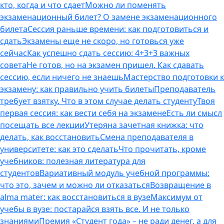
кто, когда и что сдает
Можно ли поменять
экзаменационный билет? О замене экзаменационного
билета
Сессия раньше времени: как подготовиться и
сдать
Экзамены еще не скоро, но готовься уже
сейчас
Как успешно сдать сессию: 4+3+3 важных
совета
Не готов, но на экзамен пришел. Как сдавать
сессию, если ничего не знаешь
Мастерство подготовки к
экзамену: как правильно учить билеты
Преподаватель
требует взятку. Что в этом случае делать студенту
Твоя
первая сессия: как вести себя на экзамене
Есть ли смысл
посещать все лекции
Утеряна зачетная книжка: что
делать, как восстановить
Смена преподавателя в
университете: как это сделать
Что прочитать, кроме
учебников: полезная литература для
студентов
Вариативный модуль учебной программы:
что это, зачем и можно ли отказаться
Возвращение в
alma mater: как восстановиться в вузе
Максимум от
учебы в вузе: постарайся взять все. И не только
знаниями
Премия «Студент года» – не ради денег, а для