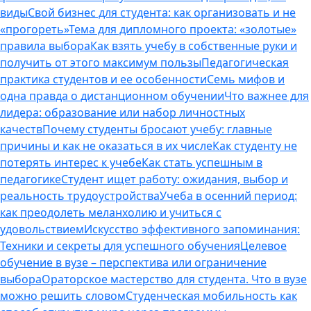
виды
Свой бизнес для студента: как организовать и не
«прогореть»
Тема для дипломного проекта: «золотые»
правила выбора
Как взять учебу в собственные руки и
получить от этого максимум пользы
Педагогическая
практика студентов и ее особенности
Семь мифов и
одна правда о дистанционном обучении
Что важнее для
лидера: образование или набор личностных
качеств
Почему студенты бросают учебу: главные
причины и как не оказаться в их числе
Как студенту не
потерять интерес к учебе
Как стать успешным в
педагогике
Студент ищет работу: ожидания, выбор и
реальность трудоустройства
Учеба в осенний период:
как преодолеть меланхолию и учиться с
удовольствием
Искусство эффективного запоминания:
Техники и секреты для успешного обучения
Целевое
обучение в вузе – перспектива или ограничение
выбора
Ораторское мастерство для студента. Что в вузе
можно решить словом
Студенческая мобильность как