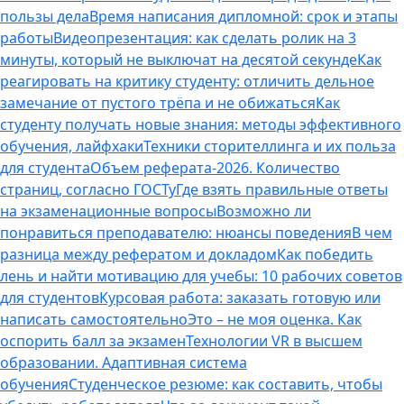
пользы дела
Время написания дипломной: срок и этапы
работы
Видеопрезентация: как сделать ролик на 3
минуты, который не выключат на десятой секунде
Как
реагировать на критику студенту: отличить дельное
замечание от пустого трёпа и не обижаться
Как
студенту получать новые знания: методы эффективного
обучения, лайфхаки
Техники сторителлинга и их польза
для студента
Объем реферата-2026. Количество
страниц, согласно ГОСТу
Где взять правильные ответы
на экзаменационные вопросы
Возможно ли
понравиться преподавателю: нюансы поведения
В чем
разница между рефератом и докладом
Как победить
лень и найти мотивацию для учебы: 10 рабочих советов
для студентов
Курсовая работа: заказать готовую или
написать самостоятельно
Это – не моя оценка. Как
оспорить балл за экзамен
Технологии VR в высшем
образовании. Адаптивная система
обучения
Студенческое резюме: как составить, чтобы