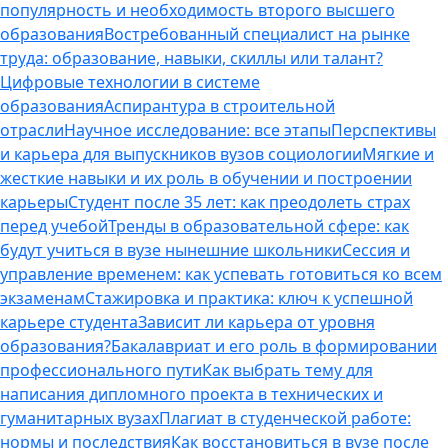
популярность и необходимость второго высшего
образования
Востребованный специалист на рынке
труда: образование, навыки, скиллы или талант?
Цифровые технологии в системе
образования
Аспирантура в строительной
отрасли
Научное исследование: все этапы
Перспективы
и карьера для выпускников вузов социологии
Мягкие и
жесткие навыки и их роль в обучении и построении
карьеры
Студент после 35 лет: как преодолеть страх
перед учебой
Тренды в образовательной сфере: как
будут учиться в вузе нынешние школьники
Сессия и
управление временем: как успевать готовиться ко всем
экзаменам
Стажировка и практика: ключ к успешной
карьере студента
Зависит ли карьера от уровня
образования?
Бакалавриат и его роль в формировании
профессионального пути
Как выбрать тему для
написания дипломного проекта в технических и
гуманитарных вузах
Плагиат в студенческой работе:
нормы и последствия
Как восстановиться в вузе после