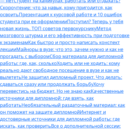
— нет
Студент на каникулах: работать или отдыхать?
Скорочтение: что за навык, кому пригодится, как
освоить
Презентация к курсовой работе и 10 ошибок
студента при ее оформлении
Поступил? Теперь у тебя
новая жизнь. ТОП советов первокурснику
Метод
мозгового штурма и его эффективность при подготовке
к экзаменам
Как быстро и просто написать конспект
лекции
Майноры в вузе: что это, зачем нужно и как не
прогадать с выбором
Сбор материала для дипломной
работы: где, как, сколько
Ходить или не ходить: кому
реально дают свободное посещение в вузе и как не
вылететь
Не защитил дипломный проект. Что делать:
сдаваться сразу или продолжать борьбу
Хочу
перевестись на бюджет. Но не знаю как
Качественные
источники для дипломной: где взять, как
работать
Необязательный раздаточный материал: как
он поможет на защите дипломной
Интернет и
достоверные источники для дипломной работы: где
искать, как проверить
Все о дополнительной сессии: