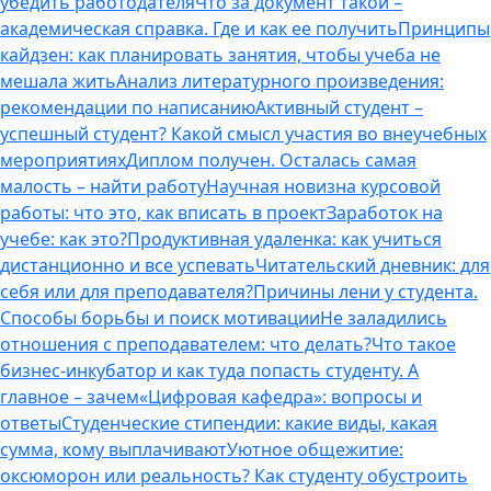
убедить работодателя
Что за документ такой –
академическая справка. Где и как ее получить
Принципы
кайдзен: как планировать занятия, чтобы учеба не
мешала жить
Анализ литературного произведения:
рекомендации по написанию
Активный студент –
успешный студент? Какой смысл участия во внеучебных
мероприятиях
Диплом получен. Осталась самая
малость – найти работу
Научная новизна курсовой
работы: что это, как вписать в проект
Заработок на
учебе: как это?
Продуктивная удаленка: как учиться
дистанционно и все успевать
Читательский дневник: для
себя или для преподавателя?
Причины лени у студента.
Способы борьбы и поиск мотивации
Не заладились
отношения с преподавателем: что делать?
Что такое
бизнес-инкубатор и как туда попасть студенту. А
главное – зачем
«Цифровая кафедра»: вопросы и
ответы
Студенческие стипендии: какие виды, какая
сумма, кому выплачивают
Уютное общежитие:
оксюморон или реальность? Как студенту обустроить