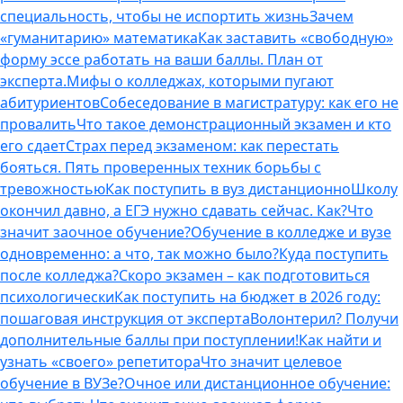
специальность, чтобы не испортить жизнь
Зачем
«гуманитарию» математика
Как заставить «свободную»
форму эссе работать на ваши баллы. План от
эксперта.
Мифы о колледжах, которыми пугают
абитуриентов
Собеседование в магистратуру: как его не
провалить
Что такое демонстрационный экзамен и кто
его сдает
Страх перед экзаменом: как перестать
бояться. Пять проверенных техник борьбы с
тревожностью
Как поступить в вуз дистанционно
Школу
окончил давно, а ЕГЭ нужно сдавать сейчас. Как?
Что
значит заочное обучение?
Обучение в колледже и вузе
одновременно: а что, так можно было?
Куда поступить
после колледжа?
Скоро экзамен – как подготовиться
психологически
Как поступить на бюджет в 2026 году:
пошаговая инструкция от эксперта
Волонтерил? Получи
дополнительные баллы при поступлении!
Как найти и
узнать «своего» репетитора
Что значит целевое
обучение в ВУЗе?
Очное или дистанционное обучение: