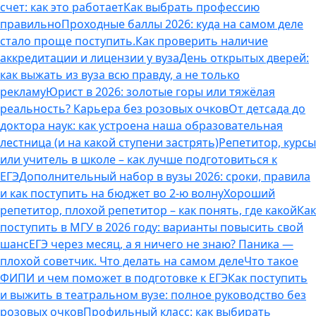
счет: как это работает
Как выбрать профессию
правильно
Проходные баллы 2026: куда на самом деле
стало проще поступить.
Как проверить наличие
аккредитации и лицензии у вуза
День открытых дверей:
как выжать из вуза всю правду, а не только
рекламу
Юрист в 2026: золотые горы или тяжёлая
реальность? Карьера без розовых очков
От детсада до
доктора наук: как устроена наша образовательная
лестница (и на какой ступени застрять)
Репетитор, курсы
или учитель в школе – как лучше подготовиться к
ЕГЭ
Дополнительный набор в вузы 2026: сроки, правила
и как поступить на бюджет во 2‑ю волну
Хороший
репетитор, плохой репетитор – как понять, где какой
Как
поступить в МГУ в 2026 году: варианты повысить свой
шанс
ЕГЭ через месяц, а я ничего не знаю? Паника —
плохой советчик. Что делать на самом деле
Что такое
ФИПИ и чем поможет в подготовке к ЕГЭ
Как поступить
и выжить в театральном вузе: полное руководство без
розовых очков
Профильный класс: как выбирать