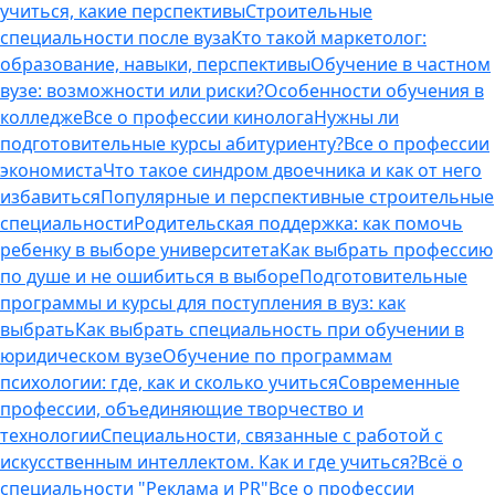
учиться, какие перспективы
Строительные
специальности после вуза
Кто такой маркетолог:
образование, навыки, перспективы
Обучение в частном
вузе: возможности или риски?
Особенности обучения в
колледже
Все о профессии кинолога
Нужны ли
подготовительные курсы абитуриенту?
Все о профессии
экономиста
Что такое синдром двоечника и как от него
избавиться
Популярные и перспективные строительные
специальности
Родительская поддержка: как помочь
ребенку в выборе университета
Как выбрать профессию
по душе и не ошибиться в выборе
Подготовительные
программы и курсы для поступления в вуз: как
выбрать
Как выбрать специальность при обучении в
юридическом вузе
Обучение по программам
психологии: где, как и сколько учиться
Современные
профессии, объединяющие творчество и
технологии
Специальности, связанные с работой с
искусственным интеллектом. Как и где учиться?
Всё о
специальности "Реклама и PR"
Все о профессии