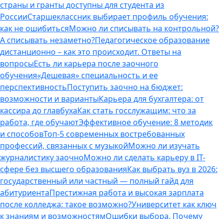
страны и гранты доступны для студента из
России
Старшеклассник выбирает профиль обучения:
как не ошибиться
Можно ли списывать на контрольной?
А списывать незаметно?
Педагогическое образование
дистанционно – как это происходит. Ответы на
вопросы
Есть ли карьера после заочного
обучения
«Дешевая» специальность и ее
перспективность
Поступить заочно на бюджет:
возможности и варианты
Карьера для бухгалтера: от
кассира до главбуха
Как стать госслужащим: что за
работа, где обучают
Эффективное обучение: 8 методик
и способов
Топ-5 современных востребованных
профессий, связанных с музыкой
Можно ли изучать
журналистику заочно
Можно ли сделать карьеру в IT-
сфере без высшего образования
Как выбрать вуз в 2026:
государственный или частный — полный гайд для
абитуриента
Престижная работа и высокая зарплата
после колледжа: такое возможно?
Университет как ключ
к знаниям и возможностям
Ошибки выбора. Почему