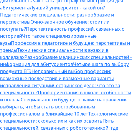
длительность
Как стать фотографом: инструкция для
абитуриента
Лучший университет - какой он?
Педагогические специальности: разнообразие и
перспективы
Очно-заочное обучение: стоит ли
поступать?
Перспективность профессий, связанных с
историей
Что такое специализированные
вузы
Профессия в педагогике и будущее: перспективы и
тренды
Технические специальности в вузах и в
колледжах
Разнообразие медицинских специальностей -
информация для абитуриентов
Четыре шага по выбору
предмета ЕГЭ
Неправильный выбор профессии:
возможные последствия и возможные варианты
исправления ситуации
Сестринское дело: что это за
специальность?
Профориентация в школе: особенности
и польза
Специальности будущего: какие направления
выбирать, чтобы стать востребованным
профессионалом в ближайшие 10 лет
Технологические
специальности: сколько их и как их освоить
Пять
специальностей, связанных с робототехникой: где