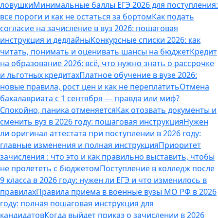
ловушки
Минимальные баллы ЕГЭ 2026 для поступления:
все пороги и как не остаться за бортом
Как подать
согласие на зачисление в вуз 2026: пошаговая
инструкция и дедлайны
Конкурсные списки 2026: как
читать, понимать и оценивать шансы на бюджет
Кредит
на образование 2026: всё, что нужно знать о рассрочке
и льготных кредитах
Платное обучение в вузе 2026:
новые правила, рост цен и как не переплатить
Отмена
бакалавриата с 1 сентября — правда или миф?
Спокойно, паника отменяется
Как отозвать документы и
сменить вуз в 2026 году: пошаговая инструкция
Нужен
ли оригинал аттестата при поступлении в 2026 году:
главные изменения и полная инструкция
Приоритет
зачисления : что это и как правильно выставить, чтобы
не пролететь с бюджетом
Поступление в колледж после
9 класса в 2026 году: нужен ли ЕГЭ и что изменилось в
правилах
Правила приема в военные вузы МО РФ в 2026
году: полная пошаговая инструкция для
кандидатов
Когда выйдет приказ о зачислении в 2026