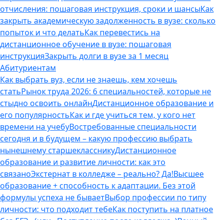
отчисления: пошаговая инструкция, сроки и шансы
Как
закрыть академическую задолженность в вузе: сколько
попыток и что делать
Как перевестись на
дистанционное обучение в вузе: пошаговая
инструкция
Закрыть долги в вузе за 1 месяц
Абитуриентам
Как выбрать вуз, если не знаешь, кем хочешь
стать
Рынок труда 2026: 6 специальностей, которые не
стыдно освоить онлайн
Дистанционное образование и
его популярность
Как и где учиться тем, у кого нет
времени на учебу
Востребованные специальности
сегодня и в будущем – какую профессию выбрать
нынешнему старшекласснику
Дистанционное
образование и развитие личности: как это
связано
Экстернат в колледже – реально? Да!
Высшее
образование + способность к адаптации. Без этой
формулы успеха не бывает
Выбор профессии по типу
личности: что подходит тебе
Как поступить на платное