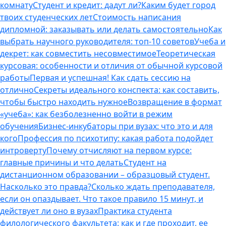
комнату
Студент и кредит: дадут ли?
Каким будет город
твоих студенческих лет
Стоимость написания
дипломной: заказывать или делать самостоятельно
Как
выбрать научного руководителя: топ-10 советов
Учеба и
декрет: как совместить несовместимое
Теоретическая
курсовая: особенности и отличия от обычной курсовой
работы
Первая и успешная! Как сдать сессию на
отлично
Секреты идеального конспекта: как составить,
чтобы быстро находить нужное
Возвращение в формат
«учеба»: как безболезненно войти в режим
обучения
Бизнес-инкубаторы при вузах: что это и для
кого
Профессия по психотипу: какая работа подойдет
интроверту
Почему отчисляют на первом курсе:
главные причины и что делать
Студент на
дистанционном образовании – образцовый студент.
Насколько это правда?
Сколько ждать преподавателя,
если он опаздывает. Что такое правило 15 минут, и
действует ли оно в вузах
Практика студента
филологического факультета: как и где проходит, ее