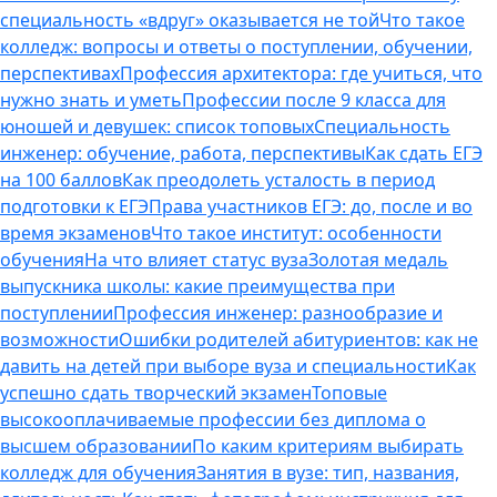
специальность «вдруг» оказывается не той
Что такое
колледж: вопросы и ответы о поступлении, обучении,
перспективах
Профессия архитектора: где учиться, что
нужно знать и уметь
Профессии после 9 класса для
юношей и девушек: список топовых
Специальность
инженер: обучение, работа, перспективы
Как сдать ЕГЭ
на 100 баллов
Как преодолеть усталость в период
подготовки к ЕГЭ
Права участников ЕГЭ: до, после и во
время экзаменов
Что такое институт: особенности
обучения
На что влияет статус вуза
Золотая медаль
выпускника школы: какие преимущества при
поступлении
Профессия инженер: разнообразие и
возможности
Ошибки родителей абитуриентов: как не
давить на детей при выборе вуза и специальности
Как
успешно сдать творческий экзамен
Топовые
высокооплачиваемые профессии без диплома о
высшем образовании
По каким критериям выбирать
колледж для обучения
Занятия в вузе: тип, названия,