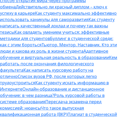
способ открытия мира через программы
обмена
Действительно ли красный диплом – ключ к
успеху в карьере
Как студенту максимально эффективно
использовать каникулы для саморазвития
Как студенту
написать качественный доклад и почему так важны
тезисы
Как овладеть умением учиться: эффективные
методики для студентов
Буллинг в студенческой среде:
как с этим бороться
Тьютор. Ментор. Наставник. Кто эти
люди и какова их роль в жизни студента
Адаптивное
обучение и виртуальная реальность в образовании
Кем
работать после окончания филологического
факультета
Как написать курсовую работу на
отлично
Список вузов РФ, после которых легко
трудоустроиться
Как студенту искать информацию в
Интернете
Онлайн-образование и дистанционное
обучение: в чем разница?
Роль курсовой работы в
системе образования
Пересдача экзамена перед
комиссией: нюансы
Что такое выпускная
квалификационная работа (ВКР)
Плагиат в студенческой