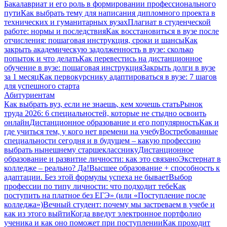
Бакалавриат и его роль в формировании профессионального
пути
Как выбрать тему для написания дипломного проекта в
технических и гуманитарных вузах
Плагиат в студенческой
работе: нормы и последствия
Как восстановиться в вузе после
отчисления: пошаговая инструкция, сроки и шансы
Как
закрыть академическую задолженность в вузе: сколько
попыток и что делать
Как перевестись на дистанционное
обучение в вузе: пошаговая инструкция
Закрыть долги в вузе
за 1 месяц
Как первокурснику адаптироваться в вузе: 7 шагов
для успешного старта
Абитуриентам
Как выбрать вуз, если не знаешь, кем хочешь стать
Рынок
труда 2026: 6 специальностей, которые не стыдно освоить
онлайн
Дистанционное образование и его популярность
Как и
где учиться тем, у кого нет времени на учебу
Востребованные
специальности сегодня и в будущем – какую профессию
выбрать нынешнему старшекласснику
Дистанционное
образование и развитие личности: как это связано
Экстернат в
колледже – реально? Да!
Высшее образование + способность к
адаптации. Без этой формулы успеха не бывает
Выбор
профессии по типу личности: что подходит тебе
Как
поступить на платное без ЕГЭ» (или «Поступление после
колледжа»)
Вечный студент: почему мы застреваем в учебе и
как из этого выйти
Когда введут электронное портфолио
ученика и как оно поможет при поступлении
Как проходит