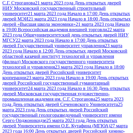
С.Г. Строганова
21 марта 2023 года День открытых дверей
НИУ Московский государственный строительный
университет
21 марта 2023 года Начало в 17:00 День открытых
дверей МЭИ
21 марта 2023 года Начало в 18:00 День открытых
дверей «Высшая школа экономики»
21 марта 2023 года Начало
в 19:00 Всероссийская академия внешней торговли
22 марта
2023 года Общеуниверситетский день открытых дверей НИУ
МГСУ
22 марта 2023 года Начало в 17:00 День открытых
дверей Государственный университет управления
23 марта
2023 года Начало в 12:00 День открытых дверей Московский
областной казачий институт технологий и управления
(филиал) Московского государственного университета
технологий и управления
23 марта 2023 года Начало в 18:00
День открытых дверей Российский университет
кооперации
23 марта 2023 года Начало в 19:00 День открытых
дверей Российский государственный гуманитарный
университет
24 марта 2023 года Начало в 16:30 День открытых
дверей Московская государственная художественно-
промышленная академия им. С.Г. Строганова
25 марта 2023
года День открытых дверей Сеченовского Университета
25
марта 2023 года День открытых дверей Российский
государственный геологоразведочный университет имени
Серго Орджоникидзе
25 марта 2023 года День открытых
дверей Университета имени О.Е. Кутафина (МГЮА)
27 марта
2023 года 16:00 День открытых дверей Российский химико-