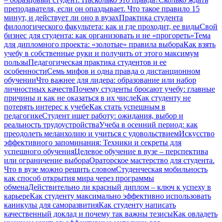
преподавателя, если он опаздывает. Что такое правило 15
минут, и действует ли оно в вузах
Практика студента
филологического факультета: как и где проходит, ее виды
Свой
бизнес для студента: как организовать и не «прогореть»
Тема
для дипломного проекта: «золотые» правила выбора
Как взять
учебу в собственные руки и получить от этого максимум
пользы
Педагогическая практика студентов и ее
особенности
Семь мифов и одна правда о дистанционном
обучении
Что важнее для лидера: образование или набор
личностных качеств
Почему студенты бросают учебу: главные
причины и как не оказаться в их числе
Как студенту не
потерять интерес к учебе
Как стать успешным в
педагогике
Студент ищет работу: ожидания, выбор и
реальность трудоустройства
Учеба в осенний период: как
преодолеть меланхолию и учиться с удовольствием
Искусство
эффективного запоминания: Техники и секреты для
успешного обучения
Целевое обучение в вузе – перспектива
или ограничение выбора
Ораторское мастерство для студента.
Что в вузе можно решить словом
Студенческая мобильность
как способ открытия мира через программы
обмена
Действительно ли красный диплом – ключ к успеху в
карьере
Как студенту максимально эффективно использовать
каникулы для саморазвития
Как студенту написать
качественный доклад и почему так важны тезисы
Как овладеть