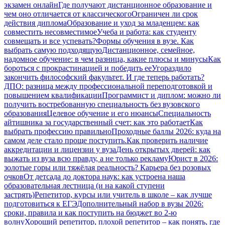
экзамен онлайн
Где получают дистанционное образование и
чем оно отличается от классического
Ограничен ли срок
действия диплома
Образование и уход за младенцем: как
совместить несовместимое
Учеба и работа: как студенту
совмещать и все успевать?
Формы обучения в вузе. Как
выбрать самую подходящую
Дистанционное, семейное,
надомное обучение: в чем разница, какие плюсы и минусы
Как
бороться с прокрастинацией и победить ее
Угораздило
закончить философский факультет. И где теперь работать?
ДПО: разница между профессиональной переподготовкой и
повышением квалификации
Программист и диплом: можно ли
получить востребованную специальность без вузовского
образования
Целевое обучение и его нюансы
Специальность
айтишника за государственный счет: как это работает
Как
выбрать профессию правильно
Проходные баллы 2026: куда на
самом деле стало проще поступить.
Как проверить наличие
аккредитации и лицензии у вуза
День открытых дверей: как
выжать из вуза всю правду, а не только рекламу
Юрист в 2026:
золотые горы или тяжёлая реальность? Карьера без розовых
очков
От детсада до доктора наук: как устроена наша
образовательная лестница (и на какой ступени
застрять)
Репетитор, курсы или учитель в школе – как лучше
подготовиться к ЕГЭ
Дополнительный набор в вузы 2026:
сроки, правила и как поступить на бюджет во 2‑ю
волну
Хороший репетитор, плохой репетитор – как понять, где