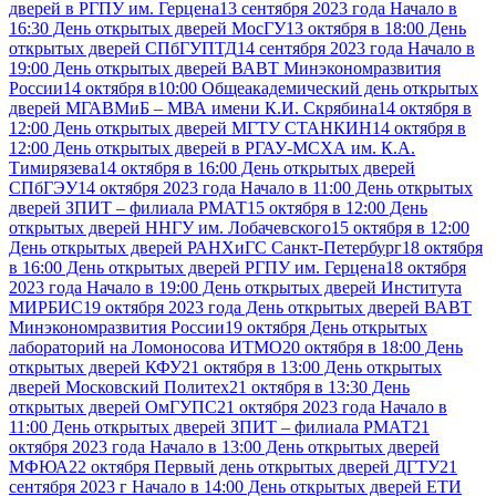
дверей в РГПУ им. Герцена
13 сентября 2023 года Начало в
16:30 День открытых дверей МосГУ
13 октября в 18:00 День
открытых дверей СПбГУПТД
14 сентября 2023 года Начало в
19:00 День открытых дверей ВАВТ Минэкономразвития
России
14 октября в10:00 Общеакадемический день открытых
дверей МГАВМиБ – МВА имени К.И. Скрябина
14 октября в
12:00 День открытых дверей МГТУ СТАНКИН
14 октября в
12:00 День открытых дверей в РГАУ-МСХА им. К.А.
Тимирязева
14 октября в 16:00 День открытых дверей
СПбГЭУ
14 октября 2023 года Начало в 11:00 День открытых
дверей ЗПИТ – филиала РМАТ
15 октября в 12:00 День
открытых дверей ННГУ им. Лобачевского
15 октября в 12:00
День открытых дверей РАНХиГС Санкт-Петербург
18 октября
в 16:00 День открытых дверей РГПУ им. Герцена
18 октября
2023 года Начало в 19:00 День открытых дверей Института
МИРБИС
19 октября 2023 года День открытых дверей ВАВТ
Минэкономразвития России
19 октября День открытых
лабораторий на Ломоносова ИТМО
20 октября в 18:00 День
открытых дверей КФУ
21 октября в 13:00 День открытых
дверей Московский Политех
21 октября в 13:30 День
открытых дверей ОмГУПС
21 октября 2023 года Начало в
11:00 День открытых дверей ЗПИТ – филиала РМАТ
21
октября 2023 года Начало в 13:00 День открытых дверей
МФЮА
22 октября Первый день открытых дверей ДГТУ
21
сентября 2023 г Начало в 14:00 День открытых дверей ЕТИ