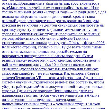
отказаться
Возвращение в alma mater: как восстановиться в
вузе
Максимум от учебы в вузе: постарайся взять все. И не
только знаниями
Премия «Студент года» – не ради денег, а для
пользы дела
Время написания дипломной: срок и этапы
работы
Видеопрезентация: как сделать ролик на 3 минуты,
который не выключат на десятой секунде
Как реагировать на
критику студенту: отличить дельное замечание от пустого
трёпа и не обижаться
Как студенту получать новые знания:
методы эффективного обучения, лайфхаки
Техники
сторителлинга и их польза для студента
Объем реферата-2026.
Количество страниц, согласно ГОСТу
Где взять правильные
ответы на экзаменационные вопросы
Возможно ли
понравиться преподавателю: нюансы поведения
В чем
разница между рефератом и докладом
Как победить лень и
найти мотивацию для учебы: 10 рабочих советов для
студентов
Курсовая работа: заказать готовую или написать
самостоятельно
Это – не моя оценка. Как оспорить балл за
экзамен
Технологии VR в высшем образовании. Адаптивная
система обучения
Студенческое резюме: как составить, чтобы
убедить работодателя
Что за документ такой – академическая
справка. Где и как ее получить
Принципы кайдзен: как
планировать занятия, чтобы учеба не мешала жить
Анализ
литературного произведения: рекомендации по
написанию
Активный студент – успешный студент? Какой
смысл участия во внеучебных мероприятиях
Диплом получен.