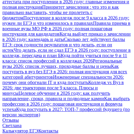
аттестата при поступлении в 2026 году: главные изменения и
полная инструкция
Приоритет зачисления : что это и как
правильно выставить, чтобы не пролететь с
бюджетом
Поступление в колледж после 9 класса в 2026 году:
нужен ли ЕГЭ и что изменилось в правилах
Правила приема в
военные вузы МО РФ в 2026 году: полная пошаговая
инструкция для кандидатов
Когда выйдет приказ о зачислении
в 2026 году: календарь и даты
Сколько лет действуют баллы
ЕГЭ: срок годности результатов и что делать, если он
истек
Что делать, если не сдал ЕГЭ в 2026 году: поступление в
колледж, пересдача и план Б
Куда пойти учиться после 9 и 11
класса: список профессий в колледжах 2026
Региональные
вузы 2026: список лучших, проходные баллы и цены
Как
поступить в вуз без ЕГЭ в 2026: полная инструкция для всех
категорий абитуриентов
Инженерные специальности 2026:
почему они обогнали IT и куда поступать
Колледж vs Вуз в
2026: две траектории после 9 класса. Плюсы и
минусы
Целевое обучение в 2026 году: как получить
направление, сроки, правила и подводные камни
Как выбрать
профессию в 2026 году: пошаговая инструкция и формула
успеха
Куда поступать в 2027: ТОП-7 профессий будущего (по
версии экспертов)
Отзывы
Светлана
Калькулятор ЕГЭ
Контакты