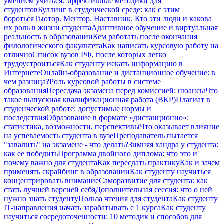
умением учиться: эффективные методики для
студентов
Буллинг в студенческой среде: как с этим
бороться
Тьютор. Ментор. Наставник. Кто эти люди и какова
их роль в жизни студента
Адаптивное обучение и виртуальная
реальность в образовании
Кем работать после окончания
филологического факультета
Как написать курсовую работу на
отлично
Список вузов РФ, после которых легко
трудоустроиться
Как студенту искать информацию в
Интернете
Онлайн-образование и дистанционное обучение: в
чем разница?
Роль курсовой работы в системе
образования
Пересдача экзамена перед комиссией: нюансы
Что
такое выпускная квалификационная работа (ВКР)
Плагиат в
студенческой работе: допустимые нормы и
последствия
Образование в формате «дистанционно»:
статистика, возможности, перспективы
Что оказывает влияние
на успеваемость студента в вузе
Преподаватель пытается
"завалить" на экзамене - что делать?
Зимняя хандра у студента:
как ее победить
Программа двойного диплома: что это и
почему важно для студента
Как пересдать практику
Как и зачем
применять скрайбинг в образовании
Как студенту научиться
концентрировать внимание
Саморазвитие для студента: как
стать лучшей версией себя
Дополнительная сессия: что о ней
нужно знать студенту
Польза чтения для студента
Как студенту
IT-направления начать зарабатывать с 1 курса
Как студенту
научиться сосредоточенности: 10 методик и способов для