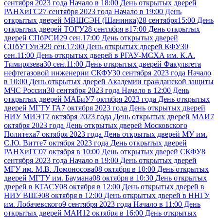
сентября 2023 года Начало в 18:00 День открытых дверей
РАНХиГС
27 сентября 2023 года Начало в 19:00 День
открытых дверей МВШСЭН (Шанинка)
28 сентября15:00 День
открытых дверей ТОГУ
28 сентября в17:00 День открытых
дверей СПбРСИ
29 сен.17:00 День открытых дверей
СПбУТУиЭ
29 сен.17:00 День открытых дверей КФУ
30
сен.11:00 День открытых дверей в РГАУ-МСХА им. К.А.
Тимирязева
30 сен.11:00 День открытых дверей Факультета
нефтегазовой инженерии СКФУ
30 сентября 2023 года Начало
в 10:00 День открытых дверей Академии гражданской защиты
МЧС России
30 сентября 2023 года Начало в 12:00 День
открытых дверей МАБиУ
7 октября 2023 года День открытых
дверей МГТУ ГА
7 октября 2023 года День открытых дверей
НИУ МИЭТ
7 октября 2023 года День открытых дверей МАИ
7
октября 2023 года День открытых дверей Московского
Политеха
7 октября 2023 года День открытых дверей МУ им.
С.Ю. Витте
7 октября 2023 года День открытых дверей
РАНХиГС
07 октября в 10:00 День открытых дверей СКФУ
8
сентября 2023 года Начало в 19:00 День открытых дверей
МГУ им. М.В. Ломоносова
08 октября в 10:00 День открытых
дверей МГТУ им. Баумана
08 октября в 10:30 День открытых
дверей в КГАСУ
08 октября в 12:00 День открытых дверей в
НИУ ВШЭ
08 октября в 12:00 День открытых дверей в ННГУ
им. Лобачевского
9 сентября 2023 года Начало в 11:00 День
открытых дверей МАИ
12 октября в 16:00 День открытых