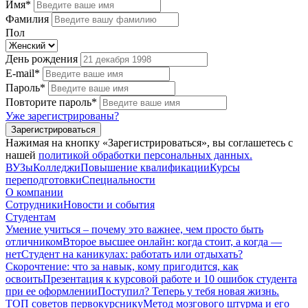
Имя*
Фамилия
Пол
День рождения
E-mail*
Пароль*
Повторите пароль*
Уже зарегистрированы?
Зарегистрироваться
Нажимая на кнопку «Зарегистрироваться», вы соглашетесь с
нашей
политикой обработки персональных данных.
ВУЗы
Колледжи
Повышение квалификации
Курсы
переподготовки
Специальности
О компании
Сотрудники
Новости и события
Студентам
Умение учиться – почему это важнее, чем просто быть
отличником
Второе высшее онлайн: когда стоит, а когда —
нет
Студент на каникулах: работать или отдыхать?
Скорочтение: что за навык, кому пригодится, как
освоить
Презентация к курсовой работе и 10 ошибок студента
при ее оформлении
Поступил? Теперь у тебя новая жизнь.
ТОП советов первокурснику
Метод мозгового штурма и его