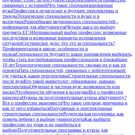
связанных с историей
Что такое специализированные
вузы
Профессия в педагогике и будущее: перспективы и
тренды
Технические специальности в вузах и в
колледжах
Разнообразие медицинских специальностей -
информация для абитуриентов
Четыре шага по выбору
предмета ЕГЭ
Неправильный выбор профессии: возможные
последствия и возможные варианты исправления
ситуации
Сестринское дело: что это за специальность?
Профориентация в школе: особенности и
польза
Специальности будущего: какие направления выбирать,
чтобы стать востребованным профессионалом в ближайшие
10 лет
Технологические специальности: сколько их и как их
освоить
Пять специальностей, связанных с робототехникой:
где учиться, какие перспективы
Строительные специальности
после вуза
Кто такой маркетолог: образование, навыки,
перспективы
Обучение в частном вузе: возможности или
риски?
Особенности обучения в колледже
Все о профессии
кинолога
Нужны ли подготовительные курсы абитуриенту?
Все о профессии экономиста
Что такое синдром двоечника и
как от него избавиться
Популярные и перспективные
строительные специальности
Родительская поддержка: как
помочь ребенку в выборе университета
Как выбрать
профессию по душе и не ошибиться в
выборе
Подготовительные программы и курсы для