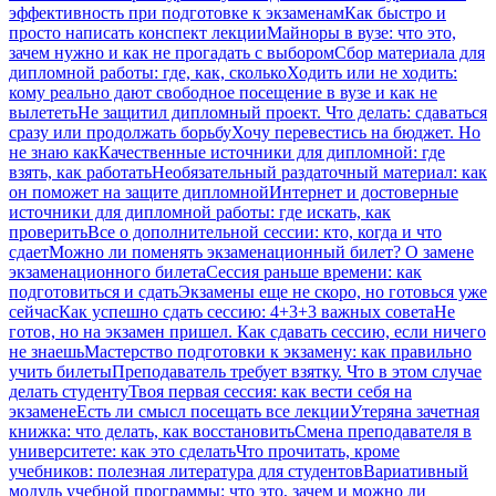
эффективность при подготовке к экзаменам
Как быстро и
просто написать конспект лекции
Майноры в вузе: что это,
зачем нужно и как не прогадать с выбором
Сбор материала для
дипломной работы: где, как, сколько
Ходить или не ходить:
кому реально дают свободное посещение в вузе и как не
вылететь
Не защитил дипломный проект. Что делать: сдаваться
сразу или продолжать борьбу
Хочу перевестись на бюджет. Но
не знаю как
Качественные источники для дипломной: где
взять, как работать
Необязательный раздаточный материал: как
он поможет на защите дипломной
Интернет и достоверные
источники для дипломной работы: где искать, как
проверить
Все о дополнительной сессии: кто, когда и что
сдает
Можно ли поменять экзаменационный билет? О замене
экзаменационного билета
Сессия раньше времени: как
подготовиться и сдать
Экзамены еще не скоро, но готовься уже
сейчас
Как успешно сдать сессию: 4+3+3 важных совета
Не
готов, но на экзамен пришел. Как сдавать сессию, если ничего
не знаешь
Мастерство подготовки к экзамену: как правильно
учить билеты
Преподаватель требует взятку. Что в этом случае
делать студенту
Твоя первая сессия: как вести себя на
экзамене
Есть ли смысл посещать все лекции
Утеряна зачетная
книжка: что делать, как восстановить
Смена преподавателя в
университете: как это сделать
Что прочитать, кроме
учебников: полезная литература для студентов
Вариативный
модуль учебной программы: что это, зачем и можно ли