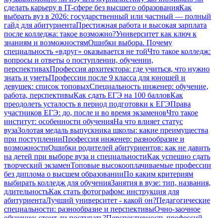
сделать карьеру в IT-сфере без высшего образования
Как
выбрать вуз в 2026: государственный или частный — полный
гайд для абитуриента
Престижная работа и высокая зарплата
после колледжа: такое возможно?
Университет как ключ к
знаниям и возможностям
Ошибки выбора. Почему
специальность «вдруг» оказывается не той
Что такое колледж:
вопросы и ответы о поступлении, обучении,
перспективах
Профессия архитектора: где учиться, что нужно
знать и уметь
Профессии после 9 класса для юношей и
девушек: список топовых
Специальность инженер: обучение,
работа, перспективы
Как сдать ЕГЭ на 100 баллов
Как
преодолеть усталость в период подготовки к ЕГЭ
Права
участников ЕГЭ: до, после и во время экзаменов
Что такое
институт: особенности обучения
На что влияет статус
вуза
Золотая медаль выпускника школы: какие преимущества
при поступлении
Профессия инженер: разнообразие и
возможности
Ошибки родителей абитуриентов: как не давить
на детей при выборе вуза и специальности
Как успешно сдать
творческий экзамен
Топовые высокооплачиваемые профессии
без диплома о высшем образовании
По каким критериям
выбирать колледж для обучения
Занятия в вузе: тип, названия,
длительность
Как стать фотографом: инструкция для
абитуриента
Лучший университет - какой он?
Педагогические
специальности: разнообразие и перспективы
Очно-заочное
обучение: стоит ли поступать?
Перспективность профессий,