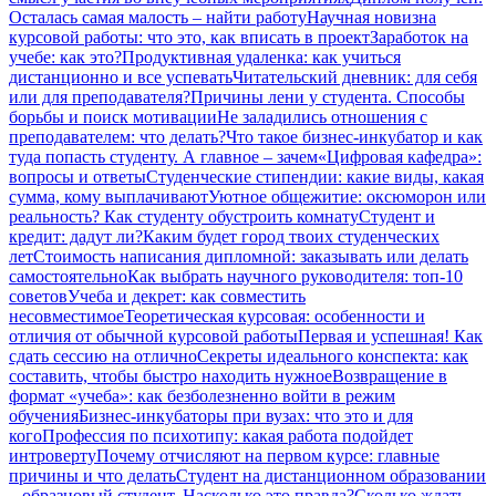
Осталась самая малость – найти работу
Научная новизна
курсовой работы: что это, как вписать в проект
Заработок на
учебе: как это?
Продуктивная удаленка: как учиться
дистанционно и все успевать
Читательский дневник: для себя
или для преподавателя?
Причины лени у студента. Способы
борьбы и поиск мотивации
Не заладились отношения с
преподавателем: что делать?
Что такое бизнес-инкубатор и как
туда попасть студенту. А главное – зачем
«Цифровая кафедра»:
вопросы и ответы
Студенческие стипендии: какие виды, какая
сумма, кому выплачивают
Уютное общежитие: оксюморон или
реальность? Как студенту обустроить комнату
Студент и
кредит: дадут ли?
Каким будет город твоих студенческих
лет
Стоимость написания дипломной: заказывать или делать
самостоятельно
Как выбрать научного руководителя: топ-10
советов
Учеба и декрет: как совместить
несовместимое
Теоретическая курсовая: особенности и
отличия от обычной курсовой работы
Первая и успешная! Как
сдать сессию на отлично
Секреты идеального конспекта: как
составить, чтобы быстро находить нужное
Возвращение в
формат «учеба»: как безболезненно войти в режим
обучения
Бизнес-инкубаторы при вузах: что это и для
кого
Профессия по психотипу: какая работа подойдет
интроверту
Почему отчисляют на первом курсе: главные
причины и что делать
Студент на дистанционном образовании
– образцовый студент. Насколько это правда?
Сколько ждать