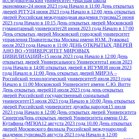
исследовательский университет «Высшая школа
экономики»
24 июня 2023 года Начало в 11:00 День открытых
дверей РГГУ
24 июня 2023 года Начало в 12:00 день открытых
дверей Российская международная академия туризма
25 июня
2023 года Начало в 10:15 День открытых дверей Московский
гуманитарный университет
28 июня 2023 года Начало в 17:00
День открытых дверей Московский городской университет
управления Правительства Москвы имени Ю.М. Лужкова
1
июля 2023 года Начало в 11:00 ДЕНЬ ОТКРЫТЫХ ДВЕРЕЙ
АНО ВО «УНИВЕРСИТЕТ МИРОВЫХ
ЦИВИЛИЗАЦИЙ»
15 июля 2023 года Начало в 12:00 День
открытых дверей Универсального Университета
1 июля 2023
года Начало в 14:00 открытых дверей в ИГУМО
8 июля 2023
года Начало в 11:00 День открытых дверей МИРЭА –
Российский технологический университет
9 июля 2023 года
Начало в 11:00 Московский Университет имени С.Ю. Витте
День открытых дверей
10 июля 2023 года день открытых
дверей Российский государственный социальный
университет
15 июля 2023 года Начало в 10:00 День открытых
дверей Российский университет дружбы народов
15 июля
2023 года Начало в 12:00 День открытых дверей Университета
Синергия
День открытых дверей Университета имени О.Е.
Кутафина (МГЮА
12 августа 2023 года 10.00 День открытых
дверей Московского филиала Российской международной
академии туризма
26 августа 2023 года Начало в 12:00