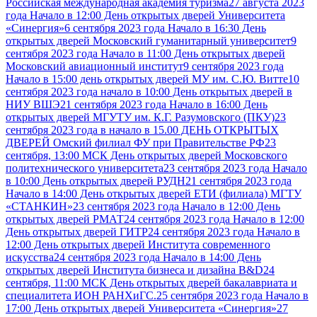
Российская международная академия туризма
27 августа 2023
года Начало в 12:00 День открытых дверей Университета
«Синергия»
6 сентября 2023 года Начало в 16:30 День
открытых дверей Московский гуманитарный университет
9
сентября 2023 года Начало в 11:00 День открытых дверей
Московский авиационный институт
9 сентября 2023 года
Начало в 15:00 день открытых дверей МУ им. С.Ю. Витте
10
сентября 2023 года начало в 10:00 День открытых дверей в
НИУ ВШЭ
21 сентября 2023 года Начало в 16:00 День
открытых дверей МГУТУ им. К.Г. Разумовского (ПКУ)
23
сентября 2023 года в начало в 15.00 ДЕНЬ ОТКРЫТЫХ
ДВЕРЕЙ Омский филиал ФУ при Правительстве РФ
23
сентября, 13:00 МСК День открытых дверей Московского
политехнического университета
23 сентября 2023 года Начало
в 10:00 День открытых дверей РУДН
21 сентября 2023 года
Начало в 14:00 День открытых дверей ЕТИ (филиала) МГТУ
«СТАНКИН»
23 сентября 2023 года Начало в 12:00 День
открытых дверей РМАТ
24 сентября 2023 года Начало в 12:00
День открытых дверей ГИТР
24 сентября 2023 года Начало в
12:00 День открытых дверей Института современного
искусства
24 сентября 2023 года Начало в 14:00 День
открытых дверей Института бизнеса и дизайна B&D
24
сентября, 11:00 МСК День открытых дверей бакалавриата и
специалитета ИОН РАНХиГС.
25 сентября 2023 года Начало в
17:00 День открытых дверей Университета «Синергия»
27