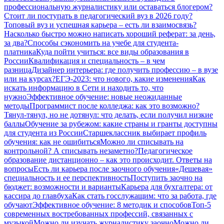
профессиональную журналистику или оставаться блогером?
Стоит ли поступать в педагогический вуз в 2026 году?
Топовый вуз и успешная карьера – есть ли взаимосвязь?
Насколько быстро можно написать хороший реферат: за день,
за два?
Способы сэкономить на учебе для студента-
платника
Куда пойти учиться: все виды образования в
России
Квалификация и специальность – в чем
разница
Дизайнер интерьера: где получить профессию – в вузе
или на курсах?
ЕГЭ-2023: что нового, какие изменения
Как
искать информацию в Сети и находить то, что
нужно
Эффективное обучение: новые неожиданные
методы
Программист после колледжа: как это возможно?
Тянул-тянул, но не дотянул: что делать, если получил низкие
баллы
Обучение за рубежом: какие страны и гранты доступны
для студента из России
Старшеклассник выбирает профиль
обучения: как не ошибиться
Можно ли списывать на
контрольной? А списывать незаметно?
Педагогическое
образование дистанционно – как это происходит. Ответы на
вопросы
Есть ли карьера после заочного обучения
«Дешевая»
специальность и ее перспективность
Поступить заочно на
бюджет: возможности и варианты
Карьера для бухгалтера: от
кассира до главбуха
Как стать госслужащим: что за работа, где
обучают
Эффективное обучение: 8 методик и способов
Топ-5
современных востребованных профессий, связанных с
музыкой
Можно ли изучать журналистику заочно
Можно ли