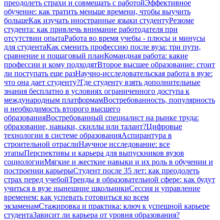
преодолеть страхи и совмещать с работой
Эффективное
обучение: как тратить меньше времени, чтобы выучить
больше
Как изучать иностранные языки студенту
Резюме
студента: как привлечь внимание работодателя при
отсутствии опыта
Работа во время учебы - плюсы и минусы
для студента
Как сменить профессию после вуза: три пути,
сравнение и пошаговый план
Командная работа: какие
профессии и кому подходят
Второе высшее образование: стоит
ли поступать еще раз
Научно-исследовательская работа в вузе:
что она дает студенту?
Где студенту взять дополнительные
знания бесплатно в условиях ограниченного доступа к
международным платформам
Востребованность, популярность
и необходимость второго высшего
образования
Востребованный специалист на рынке труда:
образование, навыки, скиллы или талант?
Цифровые
технологии в системе образования
Аспирантура в
строительной отрасли
Научное исследование: все
этапы
Перспективы и карьера для выпускников вузов
социологии
Мягкие и жесткие навыки и их роль в обучении и
построении карьеры
Студент после 35 лет: как преодолеть
страх перед учебой
Тренды в образовательной сфере: как будут
учиться в вузе нынешние школьники
Сессия и управление
временем: как успевать готовиться ко всем
экзаменам
Стажировка и практика: ключ к успешной карьере
студента
Зависит ли карьера от уровня образования?