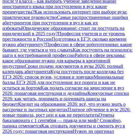
после 9 класса – как выбрать учебное заведение
Знание
иностранного языка при поступлении в вуз: какие
преимущества?
Как использовать интернет при выборе вуза:
практическое руководство
Самые распространенные ошибки
абитуриентов при поступлении в вуз и как их
избежать
Юридическое образование: стоит ли поступать на
юридический в 2025 году?
Профессия учителя и ее уровень
престижности в России
Подготовка к ЕГЭ: сколько времени
нужно абитуриенту?
Профессии в сфере робототехники: какие
бывают, где учиться и что сдавать
Как поступить на психолога:
шаги к востребованной профессии
Работа в сфере рекламы:
какое образование нужно для карьеры в креативной
индустрии
Сроки подачи документов в вузы 2026: полный
календарь абитуриента
Куда поступить после колледжа без
ЕГЭ 2026: список вузов, условия и ловушки
Минимальные
баллы ЕГЭ 2026 для поступления: все пороги и как не
остаться за бортом
Как подать согласие на зачисление в вуз
2026: пошаговая инструкция и дедлайны
Конкурсные списки
2026: как читать, понимать и оценивать шансы на
бюджет
Кредит на образование 2026: всё, что нужно знать о
рассрочке и льготных кредитах
Платное обучение в вузе 2026:
новые правила, рост цен и как не переплатить
Отмена
бакалавриата с 1 сентября — правда или миф? Спокойно,
паника отменяется
Как отозвать документы и сменить вуз в
2026 году: пошаговая инструкция
Нужен ли оригинал