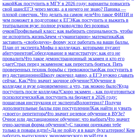
какой
Как поступить в МГУ в 2026 году: варианты повысить
свой шанс
ЕГЭ через месяц, а я ничего не знаю? Паника —
плохой советчик. Что делать на самом деле
Что такое ФИПИ и
чем поможет в подготовке к ЕГЭ
Как поступить и выжить в
театральном вузе: полное руководство без розовых
очков
Профильный класс: как выбирать специальность, чтобы
не испортить жизнь
Зачем «гуманитарию» математика
Как
заставить «свободную» форму эссе работать на ваши баллы.
План от эксперта.
Мифы о колледжах, которыми пугают
абитуриентов
Собеседование в магистратуру: как его не
провалить
Что такое демонстрационный экзамен и кто его
сдает
Страх перед экзаменом: как перестать бояться. Пять
проверенных техник борьбы с тревожностью
Как поступить в
вуз дистанционно
Школу окончил давно, а ЕГЭ нужно сдавать
сейчас. Как?
Что значит заочное обучение?
Обучение в
колледже и вузе одновременно: а что, так можно было?
Куда
поступить после колледжа?
Скоро экзамен – как подготовиться
психологически
Как поступить на бюджет в 2026 году:
пошаговая инструкция от эксперта
Волонтерил? Получи
дополнительные баллы при поступлении!
Как найти и узнать
«своего» репетитора
Что значит целевое обучение в ВУЗе?
Очное или дистанционное обучение: что выбрать
Что значит
очно-заочная форма обучения?
«С такими оценками тебе
только в повара идти!»
Да не пойду я в вашу бухгалтерию! Кем
работать выпускнику экономического вуза
Идти в