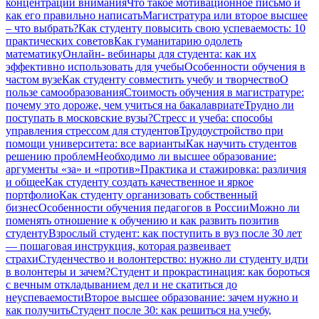
концентрации внимания
Что такое мотивационное письмо и
как его правильно написать
Магистратура или второе высшее
– что выбрать?
Как студенту повысить свою успеваемость: 10
практических советов
Как гуманитарию одолеть
математику
Онлайн- вебинары для студента: как их
эффективно использовать для учебы
Особенности обучения в
частом вузе
Как студенту совместить учебу и творчество
О
пользе самообразования
Стоимость обучения в магистратуре:
почему это дороже, чем учиться на бакалавриате
Трудно ли
поступать в московские вузы?
Стресс и учеба: способы
управления стрессом для студентов
Трудоустройство при
помощи университета: все варианты
Как научить студентов
решению проблем
Необходимо ли высшее образование:
аргументы «за» и «против»
Практика и стажировка: различия
и общее
Как студенту создать качественное и яркое
портфолио
Как студенту организовать собственный
бизнес
Особенности обучения педагогов в России
Можно ли
поменять отношение к обучению и как развить позитив
студенту
Взрослый студент: как поступить в вуз после 30 лет
— пошаговая инструкция, которая развеивает
страхи
Студенчество и волонтерство: нужно ли cтуденту идти
в волонтеры и зачем?
Студент и прокрастинация: как бороться
с вечным откладыванием дел и не скатиться до
неуспеваемости
Второе высшее образование: зачем нужно и
как получить
Студент после 30: как решиться на учебу,