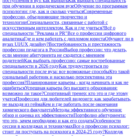
поступления в вуз: как выбрать
Как выбрать специальность
при обучении в юридическом вузе
Обучение по программам
психологии: где, как и сколько учиться
Современные
профессии, объединяющие творчество и
технологии
Специальности, связанные с работой с
искусственным интеллектом. Как и где учиться?
Всё о
специальности "Реклама и PR"
Все о профессии цифрового
аналитика
Где и кем работать с дипломом юриста
Обучают ли в
вузах UI/UX дизайну?
Востребованность и престижность
профессии педагога в России
Выбор профессии: что делать,
если мнение абитуриента не сходится с мнением
родителей
Как выбрать профессию: самые востребованные
специальности в 2026 году
Как трудоустроиться по
специальности после вуза: все возможные способы
Кто такой
социальный работник и насколько перспективна эта
профессия?
Планирование карьеры - когда начинать и как не
ошибиться
Успешная карьера без высшего образования:
возможно ли такое?
Спортивный тренер: кто это и где этому
учатся
Профессии для любителей видеоигр: как зарабатывать,
не выходя из гейма
Кем и где работать после окончания
химического факультета
Методы эффективного обучения:
обзор и оценка их эффективности
Портфолио абитуриента:
что это, зачем необходимо и как его создать
Особенности
сессии в колледжах и техникумах
Все о профессии психолог:
стоит ли поступать на психолога в 2024-25 году?
Колледж