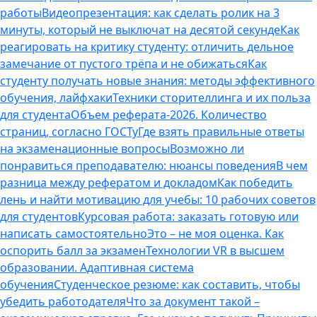
работы
Видеопрезентация: как сделать ролик на 3
минуты, который не выключат на десятой секунде
Как
реагировать на критику студенту: отличить дельное
замечание от пустого трёпа и не обижаться
Как
студенту получать новые знания: методы эффективного
обучения, лайфхаки
Техники сторителлинга и их польза
для студента
Объем реферата-2026. Количество
страниц, согласно ГОСТу
Где взять правильные ответы
на экзаменационные вопросы
Возможно ли
понравиться преподавателю: нюансы поведения
В чем
разница между рефератом и докладом
Как победить
лень и найти мотивацию для учебы: 10 рабочих советов
для студентов
Курсовая работа: заказать готовую или
написать самостоятельно
Это – не моя оценка. Как
оспорить балл за экзамен
Технологии VR в высшем
образовании. Адаптивная система
обучения
Студенческое резюме: как составить, чтобы
убедить работодателя
Что за документ такой –