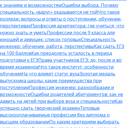
к знаниям и возможностям
Ошибки выбора. Почему
специальность «вдруг» оказывается не той
Что такое
колледж: вопросы и ответы о поступлении, обучении,
перспективах
Профессия архитектора: где учиться, что
нужно знать и уметь
Профессии после 9 класса для
юношей и девушек: список топовых
Специальность
инженер: обучение, работа, перспективы
Как сдать ЕГЭ
на 100 баллов
Как преодолеть усталость в период
подготовки к ЕГЭ
Права участников ЕГЭ: до, после и во
время экзаменов
Что такое институт: особенности
обучения
На что влияет статус вуза
Золотая медаль
выпускника школы: какие преимущества при
поступлении
Профессия инженер: разнообразие и
возможности
Ошибки родителей абитуриентов: как не
давить на детей при выборе вуза и специальности
Как
успешно сдать творческий экзамен
Топовые
высокооплачиваемые профессии без диплома о
высшем образовании
По каким критериям выбирать