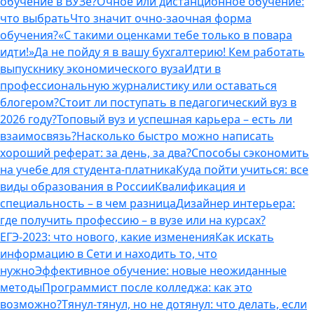
обучение в ВУЗе?
Очное или дистанционное обучение:
что выбрать
Что значит очно-заочная форма
обучения?
«С такими оценками тебе только в повара
идти!»
Да не пойду я в вашу бухгалтерию! Кем работать
выпускнику экономического вуза
Идти в
профессиональную журналистику или оставаться
блогером?
Стоит ли поступать в педагогический вуз в
2026 году?
Топовый вуз и успешная карьера – есть ли
взаимосвязь?
Насколько быстро можно написать
хороший реферат: за день, за два?
Способы сэкономить
на учебе для студента-платника
Куда пойти учиться: все
виды образования в России
Квалификация и
специальность – в чем разница
Дизайнер интерьера:
где получить профессию – в вузе или на курсах?
ЕГЭ-2023: что нового, какие изменения
Как искать
информацию в Сети и находить то, что
нужно
Эффективное обучение: новые неожиданные
методы
Программист после колледжа: как это
возможно?
Тянул-тянул, но не дотянул: что делать, если