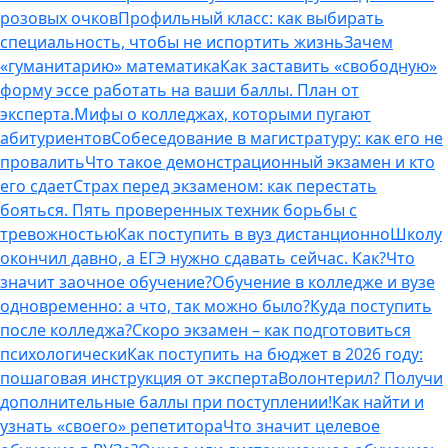
розовых очков
Профильный класс: как выбирать
специальность, чтобы не испортить жизнь
Зачем
«гуманитарию» математика
Как заставить «свободную»
форму эссе работать на ваши баллы. План от
эксперта.
Мифы о колледжах, которыми пугают
абитуриентов
Собеседование в магистратуру: как его не
провалить
Что такое демонстрационный экзамен и кто
его сдает
Страх перед экзаменом: как перестать
бояться. Пять проверенных техник борьбы с
тревожностью
Как поступить в вуз дистанционно
Школу
окончил давно, а ЕГЭ нужно сдавать сейчас. Как?
Что
значит заочное обучение?
Обучение в колледже и вузе
одновременно: а что, так можно было?
Куда поступить
после колледжа?
Скоро экзамен – как подготовиться
психологически
Как поступить на бюджет в 2026 году:
пошаговая инструкция от эксперта
Волонтерил? Получи
дополнительные баллы при поступлении!
Как найти и
узнать «своего» репетитора
Что значит целевое