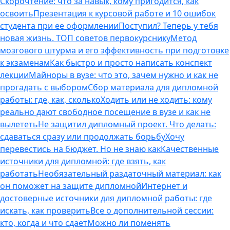
Скорочтение: что за навык, кому пригодится, как
освоить
Презентация к курсовой работе и 10 ошибок
студента при ее оформлении
Поступил? Теперь у тебя
новая жизнь. ТОП советов первокурснику
Метод
мозгового штурма и его эффективность при подготовке
к экзаменам
Как быстро и просто написать конспект
лекции
Майноры в вузе: что это, зачем нужно и как не
прогадать с выбором
Сбор материала для дипломной
работы: где, как, сколько
Ходить или не ходить: кому
реально дают свободное посещение в вузе и как не
вылететь
Не защитил дипломный проект. Что делать:
сдаваться сразу или продолжать борьбу
Хочу
перевестись на бюджет. Но не знаю как
Качественные
источники для дипломной: где взять, как
работать
Необязательный раздаточный материал: как
он поможет на защите дипломной
Интернет и
достоверные источники для дипломной работы: где
искать, как проверить
Все о дополнительной сессии:
кто, когда и что сдает
Можно ли поменять