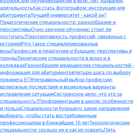
колледж для обучения
Занятия в вузе: тип, названия,
длительность
Как стать фотографом: инструкция для
абитуриента
Лучший университет - какой он?
Педагогические специальности: разнообразие и
перспективы
Очно-заочное обучение: стоит ли
поступать?
Перспективность профессий, связанных с
историей
Что такое специализированные
вузы
Профессия в педагогике и будущее: перспективы и
тренды
Технические специальности в вузах и в
колледжах
Разнообразие медицинских специальностей -
информация для абитуриентов
Четыре шага по выбору
предмета ЕГЭ
Неправильный выбор профессии:
возможные последствия и возможные варианты
исправления ситуации
Сестринское дело: что это за
специальность?
Профориентация в школе: особенности
и польза
Специальности будущего: какие направления
выбирать, чтобы стать востребованным
профессионалом в ближайшие 10 лет
Технологические
специальности: сколько их и как их освоить
Пять