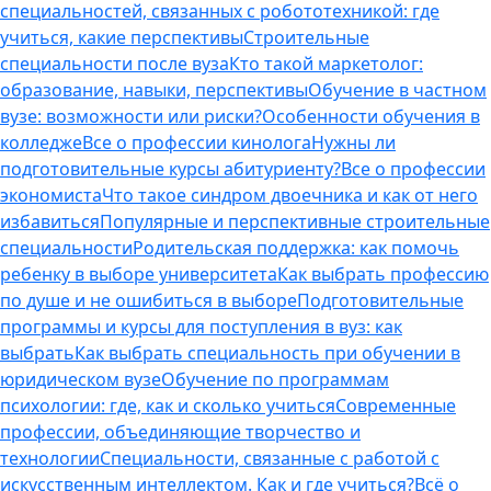
специальностей, связанных с робототехникой: где
учиться, какие перспективы
Строительные
специальности после вуза
Кто такой маркетолог:
образование, навыки, перспективы
Обучение в частном
вузе: возможности или риски?
Особенности обучения в
колледже
Все о профессии кинолога
Нужны ли
подготовительные курсы абитуриенту?
Все о профессии
экономиста
Что такое синдром двоечника и как от него
избавиться
Популярные и перспективные строительные
специальности
Родительская поддержка: как помочь
ребенку в выборе университета
Как выбрать профессию
по душе и не ошибиться в выборе
Подготовительные
программы и курсы для поступления в вуз: как
выбрать
Как выбрать специальность при обучении в
юридическом вузе
Обучение по программам
психологии: где, как и сколько учиться
Современные
профессии, объединяющие творчество и
технологии
Специальности, связанные с работой с
искусственным интеллектом. Как и где учиться?
Всё о