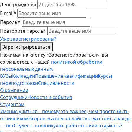
День рождения
E-mail*
Пароль*
Повторите пароль*
Уже зарегистрированы?
Зарегистрироваться
Нажимая на кнопку «Зарегистрироваться», вы
соглашетесь с нашей
политикой обработки
персональных данных.
ВУЗы
Колледжи
Повышение квалификации
Курсы
переподготовки
Специальности
О компании
Сотрудники
Новости и события
Студентам
Умение учиться – почему это важнее, чем просто быть
отличником
Второе высшее онлайн: когда стоит, а когда
— нет
Студент на каникулах: работать или отдыхать?