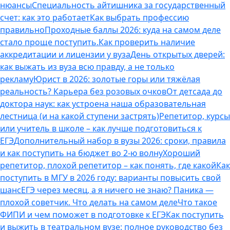
нюансы
Специальность айтишника за государственный
счет: как это работает
Как выбрать профессию
правильно
Проходные баллы 2026: куда на самом деле
стало проще поступить.
Как проверить наличие
аккредитации и лицензии у вуза
День открытых дверей:
как выжать из вуза всю правду, а не только
рекламу
Юрист в 2026: золотые горы или тяжёлая
реальность? Карьера без розовых очков
От детсада до
доктора наук: как устроена наша образовательная
лестница (и на какой ступени застрять)
Репетитор, курсы
или учитель в школе – как лучше подготовиться к
ЕГЭ
Дополнительный набор в вузы 2026: сроки, правила
и как поступить на бюджет во 2‑ю волну
Хороший
репетитор, плохой репетитор – как понять, где какой
Как
поступить в МГУ в 2026 году: варианты повысить свой
шанс
ЕГЭ через месяц, а я ничего не знаю? Паника —
плохой советчик. Что делать на самом деле
Что такое
ФИПИ и чем поможет в подготовке к ЕГЭ
Как поступить
и выжить в театральном вузе: полное руководство без