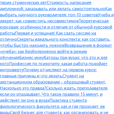
твоих студенческих лет
Стоимость написания
дипломной: заказывать или делать самостоятельно
Как
выбрать научного руководителя: топ-10 советов
Учеба и
декрет: как совместить несовместимое
Теоретическая
курсовая: особенности и отличия от обычной курсовой
работы
Первая и успешная! Как сдать сессию на
отлично
Секреты идеального конспекта: как составить,
чтобы быстро находить нужное
Возвращение в формат
«учеба»: как безболезненно войти в режим
обучения
Бизнес-инкубаторы при вузах: что это и для
кого
Профессия по психотипу: какая работа подойдет
интроверту
Почему отчисляют на первом курсе:
главные причины и что делать
Студент на
дистанционном образовании – образцовый студент.
Насколько это правда?
Сколько ждать преподавателя,
если он опаздывает. Что такое правило 15 минут, и
действует ли оно в вузах
Практика студента
филологического факультета: как и где проходит, ее
виды
Свой бизнес для студента: как организовать и не