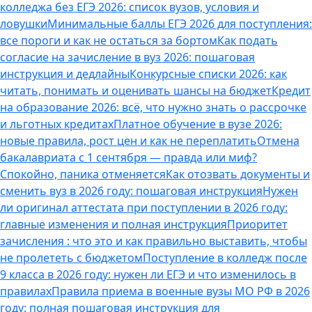
колледжа без ЕГЭ 2026: список вузов, условия и
ловушки
Минимальные баллы ЕГЭ 2026 для поступления:
все пороги и как не остаться за бортом
Как подать
согласие на зачисление в вуз 2026: пошаговая
инструкция и дедлайны
Конкурсные списки 2026: как
читать, понимать и оценивать шансы на бюджет
Кредит
на образование 2026: всё, что нужно знать о рассрочке
и льготных кредитах
Платное обучение в вузе 2026:
новые правила, рост цен и как не переплатить
Отмена
бакалавриата с 1 сентября — правда или миф?
Спокойно, паника отменяется
Как отозвать документы и
сменить вуз в 2026 году: пошаговая инструкция
Нужен
ли оригинал аттестата при поступлении в 2026 году:
главные изменения и полная инструкция
Приоритет
зачисления : что это и как правильно выставить, чтобы
не пролететь с бюджетом
Поступление в колледж после
9 класса в 2026 году: нужен ли ЕГЭ и что изменилось в
правилах
Правила приема в военные вузы МО РФ в 2026
году: полная пошаговая инструкция для