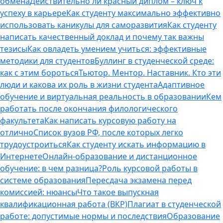
обмена
Действительно ли красный диплом – ключ к
успеху в карьере
Как студенту максимально эффективно
использовать каникулы для саморазвития
Как студенту
написать качественный доклад и почему так важны
тезисы
Как овладеть умением учиться: эффективные
методики для студентов
Буллинг в студенческой среде:
как с этим бороться
Тьютор. Ментор. Наставник. Кто эти
люди и какова их роль в жизни студента
Адаптивное
обучение и виртуальная реальность в образовании
Кем
работать после окончания филологического
факультета
Как написать курсовую работу на
отлично
Список вузов РФ, после которых легко
трудоустроиться
Как студенту искать информацию в
Интернете
Онлайн-образование и дистанционное
обучение: в чем разница?
Роль курсовой работы в
системе образования
Пересдача экзамена перед
комиссией: нюансы
Что такое выпускная
квалификационная работа (ВКР)
Плагиат в студенческой
работе: допустимые нормы и последствия
Образование