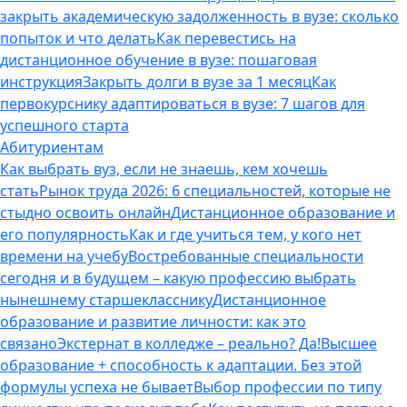
закрыть академическую задолженность в вузе: сколько
попыток и что делать
Как перевестись на
дистанционное обучение в вузе: пошаговая
инструкция
Закрыть долги в вузе за 1 месяц
Как
первокурснику адаптироваться в вузе: 7 шагов для
успешного старта
Абитуриентам
Как выбрать вуз, если не знаешь, кем хочешь
стать
Рынок труда 2026: 6 специальностей, которые не
стыдно освоить онлайн
Дистанционное образование и
его популярность
Как и где учиться тем, у кого нет
времени на учебу
Востребованные специальности
сегодня и в будущем – какую профессию выбрать
нынешнему старшекласснику
Дистанционное
образование и развитие личности: как это
связано
Экстернат в колледже – реально? Да!
Высшее
образование + способность к адаптации. Без этой
формулы успеха не бывает
Выбор профессии по типу