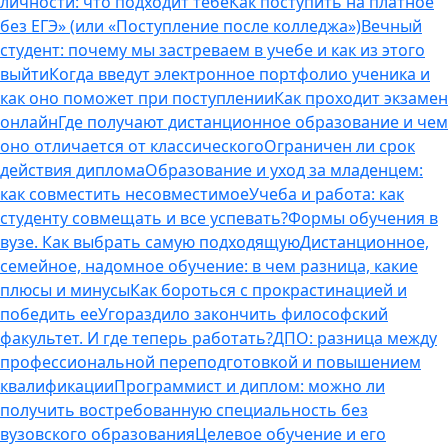
личности: что подходит тебе
Как поступить на платное
без ЕГЭ» (или «Поступление после колледжа»)
Вечный
студент: почему мы застреваем в учебе и как из этого
выйти
Когда введут электронное портфолио ученика и
как оно поможет при поступлении
Как проходит экзамен
онлайн
Где получают дистанционное образование и чем
оно отличается от классического
Ограничен ли срок
действия диплома
Образование и уход за младенцем:
как совместить несовместимое
Учеба и работа: как
студенту совмещать и все успевать?
Формы обучения в
вузе. Как выбрать самую подходящую
Дистанционное,
семейное, надомное обучение: в чем разница, какие
плюсы и минусы
Как бороться с прокрастинацией и
победить ее
Угораздило закончить философский
факультет. И где теперь работать?
ДПО: разница между
профессиональной переподготовкой и повышением
квалификации
Программист и диплом: можно ли
получить востребованную специальность без
вузовского образования
Целевое обучение и его