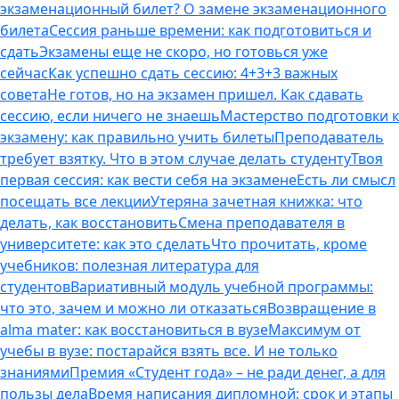
экзаменационный билет? О замене экзаменационного
билета
Сессия раньше времени: как подготовиться и
сдать
Экзамены еще не скоро, но готовься уже
сейчас
Как успешно сдать сессию: 4+3+3 важных
совета
Не готов, но на экзамен пришел. Как сдавать
сессию, если ничего не знаешь
Мастерство подготовки к
экзамену: как правильно учить билеты
Преподаватель
требует взятку. Что в этом случае делать студенту
Твоя
первая сессия: как вести себя на экзамене
Есть ли смысл
посещать все лекции
Утеряна зачетная книжка: что
делать, как восстановить
Смена преподавателя в
университете: как это сделать
Что прочитать, кроме
учебников: полезная литература для
студентов
Вариативный модуль учебной программы:
что это, зачем и можно ли отказаться
Возвращение в
alma mater: как восстановиться в вузе
Максимум от
учебы в вузе: постарайся взять все. И не только
знаниями
Премия «Студент года» – не ради денег, а для
пользы дела
Время написания дипломной: срок и этапы