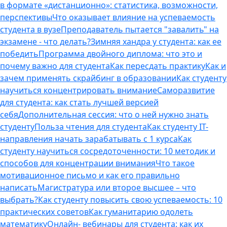
в формате «дистанционно»: статистика, возможности,
перспективы
Что оказывает влияние на успеваемость
студента в вузе
Преподаватель пытается "завалить" на
экзамене - что делать?
Зимняя хандра у студента: как ее
победить
Программа двойного диплома: что это и
почему важно для студента
Как пересдать практику
Как и
зачем применять скрайбинг в образовании
Как студенту
научиться концентрировать внимание
Саморазвитие
для студента: как стать лучшей версией
себя
Дополнительная сессия: что о ней нужно знать
студенту
Польза чтения для студента
Как студенту IT-
направления начать зарабатывать с 1 курса
Как
студенту научиться сосредоточенности: 10 методик и
способов для концентрации внимания
Что такое
мотивационное письмо и как его правильно
написать
Магистратура или второе высшее – что
выбрать?
Как студенту повысить свою успеваемость: 10
практических советов
Как гуманитарию одолеть
математику
Онлайн- вебинары для студента: как их