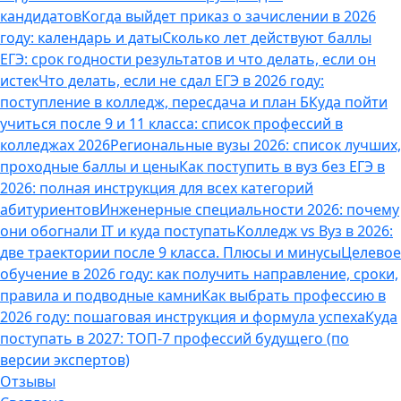
кандидатов
Когда выйдет приказ о зачислении в 2026
году: календарь и даты
Сколько лет действуют баллы
ЕГЭ: срок годности результатов и что делать, если он
истек
Что делать, если не сдал ЕГЭ в 2026 году:
поступление в колледж, пересдача и план Б
Куда пойти
учиться после 9 и 11 класса: список профессий в
колледжах 2026
Региональные вузы 2026: список лучших,
проходные баллы и цены
Как поступить в вуз без ЕГЭ в
2026: полная инструкция для всех категорий
абитуриентов
Инженерные специальности 2026: почему
они обогнали IT и куда поступать
Колледж vs Вуз в 2026:
две траектории после 9 класса. Плюсы и минусы
Целевое
обучение в 2026 году: как получить направление, сроки,
правила и подводные камни
Как выбрать профессию в
2026 году: пошаговая инструкция и формула успеха
Куда
поступать в 2027: ТОП-7 профессий будущего (по
версии экспертов)
Отзывы