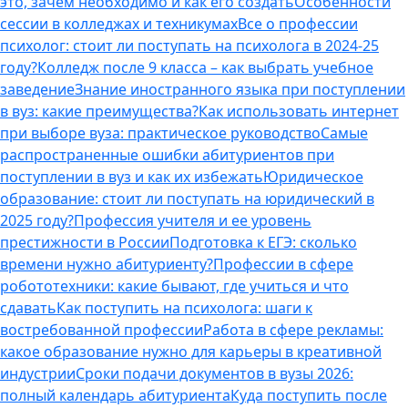
это, зачем необходимо и как его создать
Особенности
сессии в колледжах и техникумах
Все о профессии
психолог: стоит ли поступать на психолога в 2024-25
году?
Колледж после 9 класса – как выбрать учебное
заведение
Знание иностранного языка при поступлении
в вуз: какие преимущества?
Как использовать интернет
при выборе вуза: практическое руководство
Самые
распространенные ошибки абитуриентов при
поступлении в вуз и как их избежать
Юридическое
образование: стоит ли поступать на юридический в
2025 году?
Профессия учителя и ее уровень
престижности в России
Подготовка к ЕГЭ: сколько
времени нужно абитуриенту?
Профессии в сфере
робототехники: какие бывают, где учиться и что
сдавать
Как поступить на психолога: шаги к
востребованной профессии
Работа в сфере рекламы:
какое образование нужно для карьеры в креативной
индустрии
Сроки подачи документов в вузы 2026:
полный календарь абитуриента
Куда поступить после