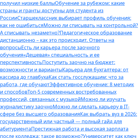
получил низкие баллы
Обучение за рубежом: какие
страны и гранты доступны для студента из
России
Старшеклассник выбирает профиль обучения:
как не ошибиться
Можно ли списывать на контрольной?
А списывать незаметно?
Педагогическое образование
дистанционно – как это происходит. Ответы на
вопросы
Есть ли карьера после заочного
обучения
«Дешевая» специальность и ее
перспективность
Поступить заочно на бюджет:
возможности и варианты
Карьера для бухгалтера: от
кассира до главбуха
Как стать госслужащим: что за
работа, где обучают
Эффективное обучение: 8 методик
и способов
Топ-5 современных востребованных
профессий, связанных с музыкой
Можно ли изучать
журналистику заочно
Можно ли сделать карьеру в IT-
сфере без высшего образования
Как выбрать вуз в 2026:
государственный или частный — полный гайд для
абитуриента
Престижная работа и высокая зарплата
после колледжа: такое возможно?
Университет как ключ