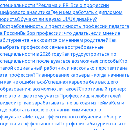
специальности "Реклама и PR"
Все о профессии
цифрового аналитика
Где и кем работать с дипломом
юриста
Обучают ли в вузах UI/UX дизайну?
Востребованность и престижность профессии педагога
в России
Выбор профессии: что делать, если мнение
абитуриента не сходится с мнением родителей
Как
выбрать профессию: самые востребованные
специальности в 2026 году
Как трудоустроиться по
специальности после вуза: все возможные способы
Кто
такой социальный работник и насколько перспективна
эта профессия?
Планирование карьеры - когда начинать
и как не ошибиться
Успешная карьера без высшего
образования: возможно ли такое?
Спортивный тренер:
кто это и где этому учатся
Профессии для любителей
видеоигр: как зарабатывать, не выходя из гейма
Кем и
где работать после окончания химического
факультета
Методы эффективного обучения: обзор и
оценка их эффективности
Портфолио абитуриента: что