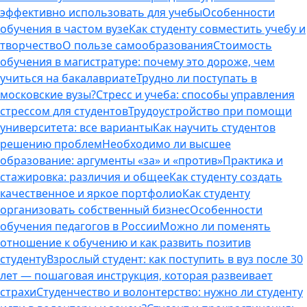
эффективно использовать для учебы
Особенности
обучения в частом вузе
Как студенту совместить учебу и
творчество
О пользе самообразования
Стоимость
обучения в магистратуре: почему это дороже, чем
учиться на бакалавриате
Трудно ли поступать в
московские вузы?
Стресс и учеба: способы управления
стрессом для студентов
Трудоустройство при помощи
университета: все варианты
Как научить студентов
решению проблем
Необходимо ли высшее
образование: аргументы «за» и «против»
Практика и
стажировка: различия и общее
Как студенту создать
качественное и яркое портфолио
Как студенту
организовать собственный бизнес
Особенности
обучения педагогов в России
Можно ли поменять
отношение к обучению и как развить позитив
студенту
Взрослый студент: как поступить в вуз после 30
лет — пошаговая инструкция, которая развеивает
страхи
Студенчество и волонтерство: нужно ли cтуденту