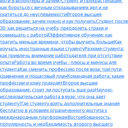
идти в волонтеры и зачем?
Студент и прокрастинация:
как бороться с вечным откладыванием дел и не
скатиться до неуспеваемости
Второе высшее
образование: зачем нужно и как получить
Студент после
30: как решиться на учебу, преодолеть страхи и
совмещать с работой
Эффективное обучение: как
тратить меньше времени, чтобы выучить больше
Как
изучать иностранные языки студенту
Резюме студента:
как привлечь внимание работодателя при отсутствии
опыта
Работа во время учебы - плюсы и минусы для
студента
Как сменить профессию после вуза: три пути,
сравнение и пошаговый план
Командная работа: какие
профессии и кому подходят
Второе высшее
образование: стоит ли поступать еще раз
Научно-
исследовательская работа в вузе: что она дает
студенту?
Где студенту взять дополнительные знания
бесплатно в условиях ограниченного доступа к
международным платформам
Востребованность,
популярность и необходимость второго высшего