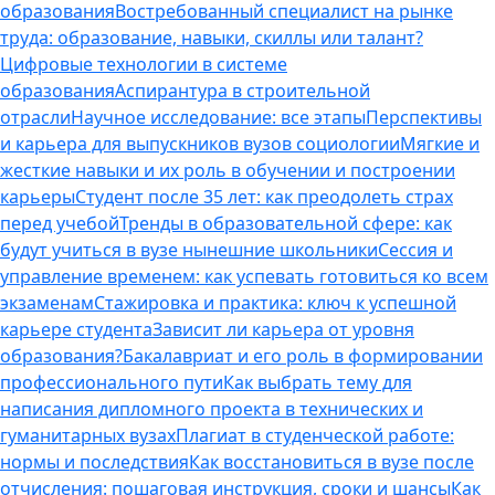
образования
Востребованный специалист на рынке
труда: образование, навыки, скиллы или талант?
Цифровые технологии в системе
образования
Аспирантура в строительной
отрасли
Научное исследование: все этапы
Перспективы
и карьера для выпускников вузов социологии
Мягкие и
жесткие навыки и их роль в обучении и построении
карьеры
Студент после 35 лет: как преодолеть страх
перед учебой
Тренды в образовательной сфере: как
будут учиться в вузе нынешние школьники
Сессия и
управление временем: как успевать готовиться ко всем
экзаменам
Стажировка и практика: ключ к успешной
карьере студента
Зависит ли карьера от уровня
образования?
Бакалавриат и его роль в формировании
профессионального пути
Как выбрать тему для
написания дипломного проекта в технических и
гуманитарных вузах
Плагиат в студенческой работе:
нормы и последствия
Как восстановиться в вузе после
отчисления: пошаговая инструкция, сроки и шансы
Как