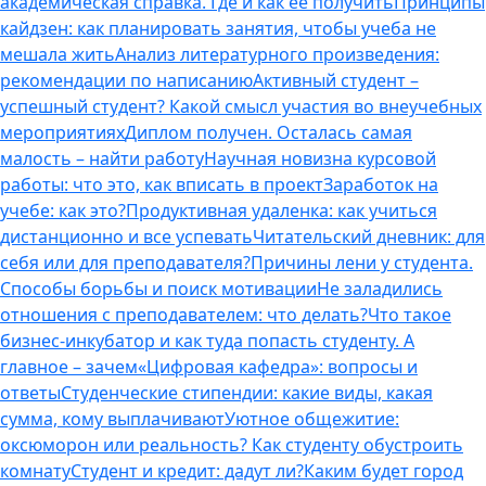
академическая справка. Где и как ее получить
Принципы
кайдзен: как планировать занятия, чтобы учеба не
мешала жить
Анализ литературного произведения:
рекомендации по написанию
Активный студент –
успешный студент? Какой смысл участия во внеучебных
мероприятиях
Диплом получен. Осталась самая
малость – найти работу
Научная новизна курсовой
работы: что это, как вписать в проект
Заработок на
учебе: как это?
Продуктивная удаленка: как учиться
дистанционно и все успевать
Читательский дневник: для
себя или для преподавателя?
Причины лени у студента.
Способы борьбы и поиск мотивации
Не заладились
отношения с преподавателем: что делать?
Что такое
бизнес-инкубатор и как туда попасть студенту. А
главное – зачем
«Цифровая кафедра»: вопросы и
ответы
Студенческие стипендии: какие виды, какая
сумма, кому выплачивают
Уютное общежитие:
оксюморон или реальность? Как студенту обустроить
комнату
Студент и кредит: дадут ли?
Каким будет город