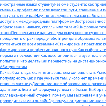
иностранные языки студенту
Резюме студента: как прив
сменить профессию после вуза: три пути, сравнение и 
поступать еще раз
Научно-исследовательская работа в ву
доступа к международным платформам
Востребованнос
образование, навыки, скиллы или талант?
Цифровые техн
этапы
Перспективы и карьера для выпускников вузов с
преодолеть страх перед учебой
Тренды в образовательн
готовиться ко всем экзаменам
Стажировка и практика: к
формировании профессионального пути
Как выбрать т
нормы и последствия
Как восстановиться в вузе после 
попыток и что делать
Как перевестись на дистанционное
Абитуриентам
Как выбрать вуз, если не знаешь, кем хочешь стать
Рыно
популярность
Как и где учиться тем, у кого нет времени
старшекласснику
Дистанционное образование и развитие
адаптации. Без этой формулы успеха не бывает
Выбор пр
колледжа»)
Вечный студент: почему мы застреваем в учеб
проходит экзамен онлайн
Где получают дистанционное о