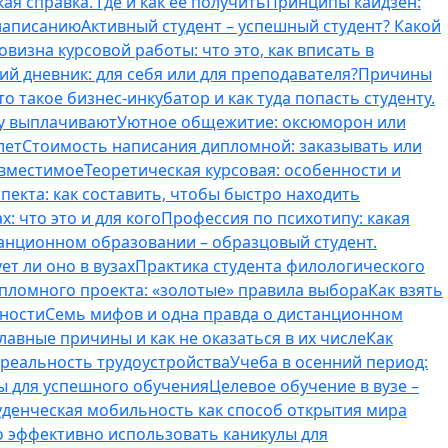
ая справка. Где и как ее получить
Принципы кайдзен:
 написанию
Активный студент – успешный студент? Какой
овизна курсовой работы: что это, как вписать в
ий дневник: для себя или для преподавателя?
Причины
то такое бизнес-инкубатор и как туда попасть студенту.
му выплачивают
Уютное общежитие: оксюморон или
лет
Стоимость написания дипломной: заказывать или
овместимое
Теоретическая курсовая: особенности и
пекта: как составить, чтобы быстро находить
: что это и для кого
Профессия по психотипу: какая
танционном образовании – образцовый студент.
ет ли оно в вузах
Практика студента филологического
ипломного проекта: «золотые» правила выбора
Как взять
нности
Семь мифов и одна правда о дистанционном
лавные причины и как не оказаться в их числе
Как
 реальность трудоустройства
Учеба в осенний период:
ты для успешного обучения
Целевое обучение в вузе –
уденческая мобильность как способ открытия мира
о эффективно использовать каникулы для