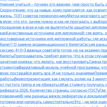
Умение учиться – почему это важнее, чем просто быть
Скорочтение: что за навык, кому пригодится, как освоит
жизнь. ТОП советов первокурснику
Метод мозгового шту
в вузе: что это, зачем нужно и как не прогадать с выбор
посещение в вузе и как не вылететь
Не защитил дипломн
как
Качественные источники для дипломной: где взять, 
достоверные источники для дипломной работы: где иска
билет? О замене экзаменационного билета
Сессия раньш
сессию: 4+3+3 важных совета
Не готов, но на экзамен пр
билеты
Преподаватель требует взятку. Что в этом случае
зачетная книжка: что делать, как восстановить
Смена пр
студентов
Вариативный модуль учебной программы: что 
вузе: постарайся взять все. И не только знаниями
Премия
работы
Видеопрезентация: как сделать ролик на 3 мину
от пустого трёпа и не обижаться
Как студенту получать
реферата-2026. Количество страниц, согласно ГОСТу
Где
поведения
В чем разница между рефератом и докладом
готовую или написать самостоятельно
Это – не моя оце