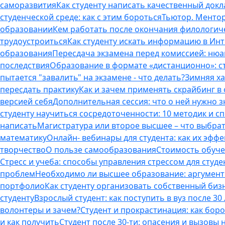
саморазвития
Как студенту написать качественный докл
студенческой среде: как с этим бороться
Тьютор. Ментор.
образовании
Кем работать после окончания филологич
трудоустроиться
Как студенту искать информацию в Ин
образования
Пересдача экзамена перед комиссией: ню
последствия
Образование в формате «дистанционно»: с
пытается "завалить" на экзамене - что делать?
Зимняя ха
пересдать практику
Как и зачем применять скрайбинг в
версией себя
Дополнительная сессия: что о ней нужно з
студенту научиться сосредоточенности: 10 методик и 
написать
Магистратура или второе высшее – что выбра
математику
Онлайн- вебинары для студента: как их эфф
творчество
О пользе самообразования
Стоимость обуче
Стресс и учеба: способы управления стрессом для студе
проблем
Необходимо ли высшее образование: аргументы
портфолио
Как студенту организовать собственный биз
студенту
Взрослый студент: как поступить в вуз после 3
волонтеры и зачем?
Студент и прокрастинация: как бор
и как получить
Студент после 30-ти: опасения и вызовы 