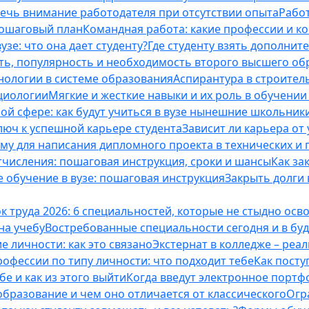
лечь внимание работодателя при отсутствии опыта
Работ
пошаговый план
Командная работа: какие профессии и к
зе: что она дает студенту?
Где студенту взять дополнит
ть, популярность и необходимость второго высшего об
ологии в системе образования
Аспирантура в строител
оциологии
Мягкие и жесткие навыки и их роль в обучени
ой сфере: как будут учиться в вузе нынешние школьник
люч к успешной карьере студента
Зависит ли карьера от
ему для написания дипломного проекта в технических и 
отчисления: пошаговая инструкция, сроки и шансы
Как за
 обучение в вузе: пошаговая инструкция
Закрыть долги в
к труда 2026: 6 специальностей, которые не стыдно осв
 на учебу
Востребованные специальности сегодня и в б
 личности: как это связано
Экстернат в колледже – реал
офессии по типу личности: что подходит тебе
Как посту
е и как из этого выйти
Когда введут электронное портф
бразование и чем оно отличается от классического
Огр