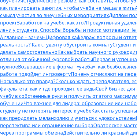
обучения
Студенческое резюме: как составить, чтобы у
как планировать занятия, чтобы учеба не мешала жить
смысл участия во внеучебных мероприятиях
Диплом пол
проект
Заработок на учебе: как это?
Продуктивная удален
лени у студента. Способы борьбы и поиск мотивации
Не
А главное – зачем
«Цифровая кафедра»: вопросы и отве
реальность? Как студенту обустроить комнату
Студент и 
делать самостоятельно
Как выбрать научного руководит
отличия от обычной курсовой работы
Первая и успешна
нужное
Возвращение в формат «учеба»: как безболезне
работа подойдет интроверту
Почему отчисляют на перво
Насколько это правда?
Сколько ждать преподавателя, есл
факультета: как и где проходит, ее виды
Свой бизнес для 
учебу в собственные руки и получить от этого максиму
обучении
Что важнее для лидера: образование или наб
студенту не потерять интерес к учебе
Как стать успешны
как преодолеть меланхолию и учиться с удовольствием
перспектива или ограничение выбора
Ораторское масте
через программы обмена
Действительно ли красный дип