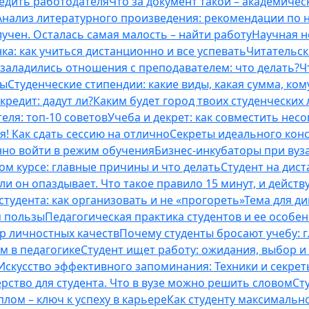
бедить работодателя
Что за документ такой – академическ
Анализ литературного произведения: рекомендации по
учен. Осталась самая малость – найти работу
Научная н
ка: как учиться дистанционно и все успевать
Читательск
 заладились отношения с преподавателем: что делать?
Ч
ты
Студенческие стипендии: какие виды, какая сумма, ко
кредит: дадут ли?
Каким будет город твоих студенческих 
еля: топ-10 советов
Учеба и декрет: как совместить нес
я! Как сдать сессию на отлично
Секреты идеального конс
нно войти в режим обучения
Бизнес-инкубаторы при вузах
м курсе: главные причины и что делать
Студент на дис
и он опаздывает. Что такое правило 15 минут, и действу
студента: как организовать и не «прогореть»
Тема для д
м пользы
Педагогическая практика студентов и ее особе
ор личностных качеств
Почему студенты бросают учебу: г
м в педагогике
Студент ищет работу: ожидания, выбор и
Искусство эффективного запоминания: Техники и секре
рство для студента. Что в вузе можно решить словом
Ст
лом – ключ к успеху в карьере
Как студенту максимальн