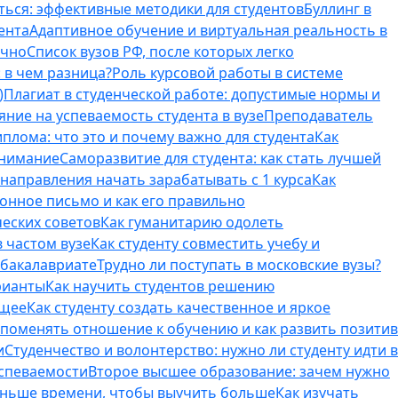
ться: эффективные методики для студентов
Буллинг в
ента
Адаптивное обучение и виртуальная реальность в
ично
Список вузов РФ, после которых легко
 в чем разница?
Роль курсовой работы в системе
)
Плагиат в студенческой работе: допустимые нормы и
яние на успеваемость студента в вузе
Преподаватель
лома: что это и почему важно для студента
Как
внимание
Саморазвитие для студента: как стать лучшей
T-направления начать зарабатывать с 1 курса
Как
онное письмо и как его правильно
ческих советов
Как гуманитарию одолеть
 частом вузе
Как студенту совместить учебу и
 бакалавриате
Трудно ли поступать в московские вузы?
рианты
Как научить студентов решению
бщее
Как студенту создать качественное и яркое
поменять отношение к обучению и как развить позитив
и
Студенчество и волонтерство: нужно ли cтуденту идти в
успеваемости
Второе высшее образование: зачем нужно
еньше времени, чтобы выучить больше
Как изучать