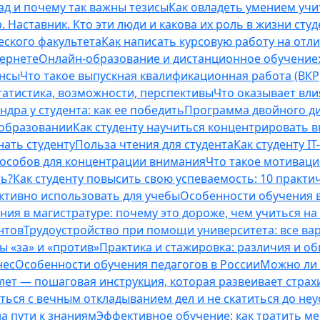
ад и почему так важны тезисы
Как овладеть умением учи
 Наставник. Кто эти люди и какова их роль в жизни студ
еского факультета
Как написать курсовую работу на отл
тернете
Онлайн-образование и дистанционное обучение:
ансы
Что такое выпускная квалификационная работа (ВКР
татистика, возможности, перспективы
Что оказывает вли
ндра у студента: как ее победить
Программа двойного дип
 образовании
Как студенту научиться концентрировать 
нать студенту
Польза чтения для студента
Как студенту I
способов для концентрации внимания
Что такое мотиваци
ть?
Как студенту повысить свою успеваемость: 10 практи
ективно использовать для учебы
Особенности обучения в
ния в магистратуре: почему это дороже, чем учиться на
нтов
Трудоустройство при помощи университета: все ва
 «за» и «против»
Практика и стажировка: различия и о
нес
Особенности обучения педагогов в России
Можно ли 
0 лет — пошаговая инструкция, которая развеивает страх
оться с вечным откладыванием дел и не скатиться до не
на пути к знаниям
Эффективное обучение: как тратить м