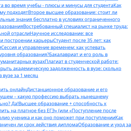
а во время учебы - плюсы и минусы для студента
Как
ому подходят
Второе высшее образование: стоит ли
ельные знания бесплатно в условиях ограниченного
разования
Востребованный специалист на рынке труда:
ьной отрасли
Научное исследование: все
и и построении карьеры
Студент после 35 лет: как
и
Сессия и управление временем: как успевать
 уровня образования?
Бакалавриат и его роль в
гуманитарных вузах
Плагиат в студенческой работе:
крыть академическую задолженность в вузе: сколько
 вузе за 1 месяц
оить онлайн
Дистанционное образование и его
удущем – какую профессию выбрать нынешнему
ьно? Да!
Высшее образование + способность к
пить на платное без ЕГЭ» (или «Поступление после
олио ученика и как оно поможет при поступлении
Как
аничен ли срок действия диплома
Образование и уход за