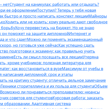
— нет
Студент на каникулах: работать или отдыхать?
 при ее оформлении
Поступил? Теперь у тебя новая
ак быстро и просто написать конспект лекции
Майноры
ько
Ходить или не ходить: кому реально дают свободное
ь борьбу
Хочу перевестись на бюджет. Но не знаю
к он поможет на защите дипломной
Интернет и
да и что сдает
Можно ли поменять экзаменационный
скоро, но готовься уже сейчас
Как успешно сдать
тво подготовки к экзамену: как правильно учить
кзамене
Есть ли смысл посещать все лекции
Утеряна
ть, кроме учебников: полезная литература для
ater: как восстановиться в вузе
Максимум от учебы в
я написания дипломной: срок и этапы
вать на критику студенту: отличить дельное замечание
и
Техники сторителлинга и их польза для студента
Объем
Возможно ли понравиться преподавателю: нюансы
очих советов для студентов
Курсовая работа: заказать
ем образовании. Адаптивная система