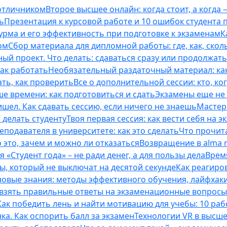
 отличником
Второе высшее онлайн: когда стоит, а когда 
ь
Презентация к курсовой работе и 10 ошибок студента
рма и его эффективность при подготовке к экзаменам
К
ом
Сбор материала для дипломной работы: где, как, скол
ый проект. Что делать: сдаваться сразу или продолжат
как работать
Необязательный раздаточный материал: ка
ть, как проверить
Все о дополнительной сессии: кто, ког
е времени: как подготовиться и сдать
Экзамены еще не 
ишел. Как сдавать сессию, если ничего не знаешь
Мастерс
 делать студенту
Твоя первая сессия: как вести себя на э
еподавателя в университете: как это сделать
Что прочита
это, зачем и можно ли отказаться
Возвращение в alma m
 «Студент года» – не ради денег, а для пользы дела
Врем
ты, который не выключат на десятой секунде
Как реагиро
 новые знания: методы эффективного обучения, лайфхак
 взять правильные ответы на экзаменационные вопросы
Как победить лень и найти мотивацию для учебы: 10 раб
нка. Как оспорить балл за экзамен
Технологии VR в высш