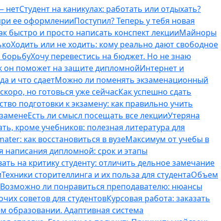
— нет
Студент на каникулах: работать или отдыхать?
 при ее оформлении
Поступил? Теперь у тебя новая
ак быстро и просто написать конспект лекции
Майноры
ько
Ходить или не ходить: кому реально дают свободное
ь борьбу
Хочу перевестись на бюджет. Но не знаю
к он поможет на защите дипломной
Интернет и
да и что сдает
Можно ли поменять экзаменационный
скоро, но готовься уже сейчас
Как успешно сдать
тво подготовки к экзамену: как правильно учить
кзамене
Есть ли смысл посещать все лекции
Утеряна
ть, кроме учебников: полезная литература для
ater: как восстановиться в вузе
Максимум от учебы в
я написания дипломной: срок и этапы
вать на критику студенту: отличить дельное замечание
и
Техники сторителлинга и их польза для студента
Объем
Возможно ли понравиться преподавателю: нюансы
очих советов для студентов
Курсовая работа: заказать
ем образовании. Адаптивная система