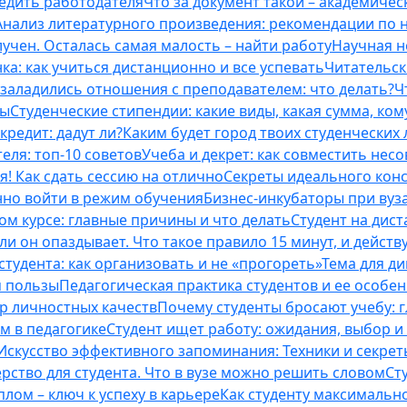
бедить работодателя
Что за документ такой – академическ
Анализ литературного произведения: рекомендации по
учен. Осталась самая малость – найти работу
Научная н
ка: как учиться дистанционно и все успевать
Читательск
 заладились отношения с преподавателем: что делать?
Ч
ты
Студенческие стипендии: какие виды, какая сумма, ко
кредит: дадут ли?
Каким будет город твоих студенческих 
еля: топ-10 советов
Учеба и декрет: как совместить нес
я! Как сдать сессию на отлично
Секреты идеального конс
нно войти в режим обучения
Бизнес-инкубаторы при вузах
м курсе: главные причины и что делать
Студент на дис
и он опаздывает. Что такое правило 15 минут, и действу
студента: как организовать и не «прогореть»
Тема для д
м пользы
Педагогическая практика студентов и ее особе
ор личностных качеств
Почему студенты бросают учебу: г
м в педагогике
Студент ищет работу: ожидания, выбор и
Искусство эффективного запоминания: Техники и секре
рство для студента. Что в вузе можно решить словом
Ст
лом – ключ к успеху в карьере
Как студенту максимальн