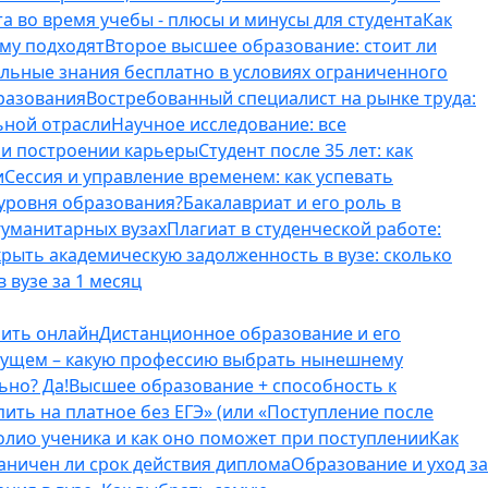
а во время учебы - плюсы и минусы для студента
Как
ому подходят
Второе высшее образование: стоит ли
ельные знания бесплатно в условиях ограниченного
разования
Востребованный специалист на рынке труда:
ьной отрасли
Научное исследование: все
и и построении карьеры
Студент после 35 лет: как
и
Сессия и управление временем: как успевать
 уровня образования?
Бакалавриат и его роль в
гуманитарных вузах
Плагиат в студенческой работе:
крыть академическую задолженность в вузе: сколько
 вузе за 1 месяц
оить онлайн
Дистанционное образование и его
удущем – какую профессию выбрать нынешнему
ьно? Да!
Высшее образование + способность к
пить на платное без ЕГЭ» (или «Поступление после
олио ученика и как оно поможет при поступлении
Как
аничен ли срок действия диплома
Образование и уход за