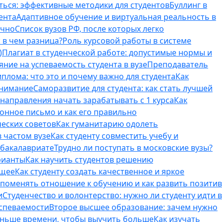
ться: эффективные методики для студентов
Буллинг в
ента
Адаптивное обучение и виртуальная реальность в
ично
Список вузов РФ, после которых легко
 в чем разница?
Роль курсовой работы в системе
)
Плагиат в студенческой работе: допустимые нормы и
яние на успеваемость студента в вузе
Преподаватель
лома: что это и почему важно для студента
Как
внимание
Саморазвитие для студента: как стать лучшей
T-направления начать зарабатывать с 1 курса
Как
онное письмо и как его правильно
ческих советов
Как гуманитарию одолеть
 частом вузе
Как студенту совместить учебу и
 бакалавриате
Трудно ли поступать в московские вузы?
рианты
Как научить студентов решению
бщее
Как студенту создать качественное и яркое
поменять отношение к обучению и как развить позитив
и
Студенчество и волонтерство: нужно ли cтуденту идти в
успеваемости
Второе высшее образование: зачем нужно
еньше времени, чтобы выучить больше
Как изучать