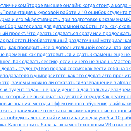
 отличником
Второе высшее онлайн: когда стоит, а когда 
ь
Презентация к курсовой работе и 10 ошибок студента
рма и его эффективность при подготовке к экзаменам
К
ом
Сбор материала для дипломной работы: где, как, скол
ый проект. Что делать: сдаваться сразу или продолжат
как работать
Необязательный раздаточный материал: ка
ть, как проверить
Все о дополнительной сессии: кто, ког
е времени: как подготовиться и сдать
Экзамены еще не 
ишел. Как сдавать сессию, если ничего не знаешь
Мастерс
 делать студенту
Твоя первая сессия: как вести себя на э
еподавателя в университете: как это сделать
Что прочита
это, зачем и можно ли отказаться
Возвращение в alma m
 «Студент года» – не ради денег, а для пользы дела
Врем
ты, который не выключат на десятой секунде
Как реагиро
 новые знания: методы эффективного обучения, лайфхак
 взять правильные ответы на экзаменационные вопросы
Как победить лень и найти мотивацию для учебы: 10 раб
нка. Как оспорить балл за экзамен
Технологии VR в высш