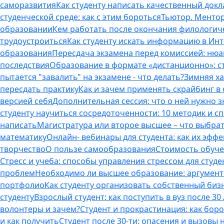
саморазвития
Как студенту написать качественный докл
студенческой среде: как с этим бороться
Тьютор. Ментор.
образовании
Кем работать после окончания филологич
трудоустроиться
Как студенту искать информацию в Ин
образования
Пересдача экзамена перед комиссией: ню
последствия
Образование в формате «дистанционно»: с
пытается "завалить" на экзамене - что делать?
Зимняя ха
пересдать практику
Как и зачем применять скрайбинг в
версией себя
Дополнительная сессия: что о ней нужно з
студенту научиться сосредоточенности: 10 методик и 
написать
Магистратура или второе высшее – что выбра
математику
Онлайн- вебинары для студента: как их эфф
творчество
О пользе самообразования
Стоимость обуче
Стресс и учеба: способы управления стрессом для студе
проблем
Необходимо ли высшее образование: аргументы
портфолио
Как студенту организовать собственный биз
студенту
Взрослый студент: как поступить в вуз после 3
волонтеры и зачем?
Студент и прокрастинация: как бор
и как получить
Студент после 30-ти: опасения и вызовы 