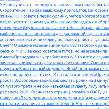
Умение учиться – почему это важнее, чем просто быть
Скорочтение: что за навык, кому пригодится, как освоит
жизнь. ТОП советов первокурснику
Метод мозгового шту
в вузе: что это, зачем нужно и как не прогадать с выбор
посещение в вузе и как не вылететь
Не защитил дипломн
как
Качественные источники для дипломной: где взять, 
достоверные источники для дипломной работы: где иска
билет? О замене экзаменационного билета
Сессия раньш
сессию: 4+3+3 важных совета
Не готов, но на экзамен пр
билеты
Преподаватель требует взятку. Что в этом случае
зачетная книжка: что делать, как восстановить
Смена пр
студентов
Вариативный модуль учебной программы: что 
вузе: постарайся взять все. И не только знаниями
Премия
работы
Видеопрезентация: как сделать ролик на 3 мину
от пустого трёпа и не обижаться
Как студенту получать
реферата-2026. Количество страниц, согласно ГОСТу
Где
поведения
В чем разница между рефератом и докладом
готовую или написать самостоятельно
Это – не моя оце