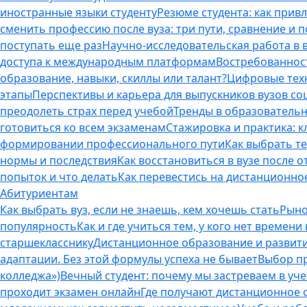
иностранные языки студенту
Резюме студента: как прив
сменить профессию после вуза: три пути, сравнение и 
поступать еще раз
Научно-исследовательская работа в ву
доступа к международным платформам
Востребованнос
образование, навыки, скиллы или талант?
Цифровые техн
этапы
Перспективы и карьера для выпускников вузов с
преодолеть страх перед учебой
Тренды в образовательн
готовиться ко всем экзаменам
Стажировка и практика: к
формировании профессионального пути
Как выбрать т
нормы и последствия
Как восстановиться в вузе после 
попыток и что делать
Как перевестись на дистанционное
Абитуриентам
Как выбрать вуз, если не знаешь, кем хочешь стать
Рыно
популярность
Как и где учиться тем, у кого нет времени
старшекласснику
Дистанционное образование и развитие
адаптации. Без этой формулы успеха не бывает
Выбор пр
колледжа»)
Вечный студент: почему мы застреваем в учеб
проходит экзамен онлайн
Где получают дистанционное о