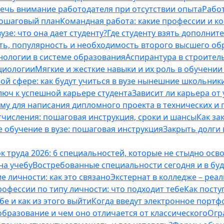
лечь внимание работодателя при отсутствии опыта
Работ
пошаговый план
Командная работа: какие профессии и к
зе: что она дает студенту?
Где студенту взять дополнит
ть, популярность и необходимость второго высшего об
ологии в системе образования
Аспирантура в строител
оциологии
Мягкие и жесткие навыки и их роль в обучени
ой сфере: как будут учиться в вузе нынешние школьник
люч к успешной карьере студента
Зависит ли карьера от
ему для написания дипломного проекта в технических и 
отчисления: пошаговая инструкция, сроки и шансы
Как за
 обучение в вузе: пошаговая инструкция
Закрыть долги в
к труда 2026: 6 специальностей, которые не стыдно осв
 на учебу
Востребованные специальности сегодня и в б
 личности: как это связано
Экстернат в колледже – реал
офессии по типу личности: что подходит тебе
Как посту
е и как из этого выйти
Когда введут электронное портф
бразование и чем оно отличается от классического
Огр