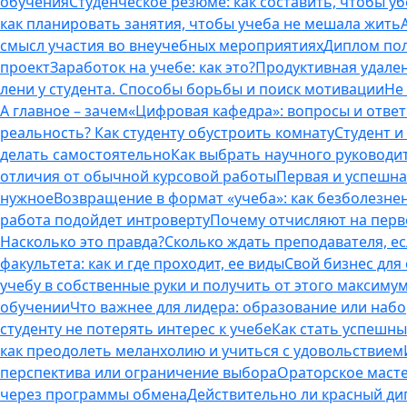
обучения
Студенческое резюме: как составить, чтобы у
как планировать занятия, чтобы учеба не мешала жить
смысл участия во внеучебных мероприятиях
Диплом пол
проект
Заработок на учебе: как это?
Продуктивная удален
лени у студента. Способы борьбы и поиск мотивации
Не
А главное – зачем
«Цифровая кафедра»: вопросы и отве
реальность? Как студенту обустроить комнату
Студент и 
делать самостоятельно
Как выбрать научного руководит
отличия от обычной курсовой работы
Первая и успешна
нужное
Возвращение в формат «учеба»: как безболезне
работа подойдет интроверту
Почему отчисляют на перво
Насколько это правда?
Сколько ждать преподавателя, есл
факультета: как и где проходит, ее виды
Свой бизнес для 
учебу в собственные руки и получить от этого максиму
обучении
Что важнее для лидера: образование или наб
студенту не потерять интерес к учебе
Как стать успешны
как преодолеть меланхолию и учиться с удовольствием
перспектива или ограничение выбора
Ораторское масте
через программы обмена
Действительно ли красный дип