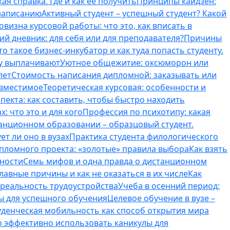
ая справка. Где и как ее получить
Принципы кайдзен:
 написанию
Активный студент – успешный студент? Какой
овизна курсовой работы: что это, как вписать в
ий дневник: для себя или для преподавателя?
Причины
то такое бизнес-инкубатор и как туда попасть студенту.
му выплачивают
Уютное общежитие: оксюморон или
лет
Стоимость написания дипломной: заказывать или
овместимое
Теоретическая курсовая: особенности и
пекта: как составить, чтобы быстро находить
: что это и для кого
Профессия по психотипу: какая
танционном образовании – образцовый студент.
ет ли оно в вузах
Практика студента филологического
ипломного проекта: «золотые» правила выбора
Как взять
нности
Семь мифов и одна правда о дистанционном
лавные причины и как не оказаться в их числе
Как
 реальность трудоустройства
Учеба в осенний период:
ты для успешного обучения
Целевое обучение в вузе –
уденческая мобильность как способ открытия мира
о эффективно использовать каникулы для