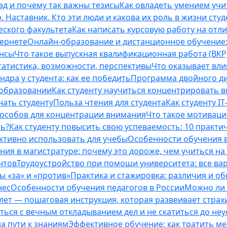
ад и почему так важны тезисы
Как овладеть умением учи
 Наставник. Кто эти люди и какова их роль в жизни студ
еского факультета
Как написать курсовую работу на отл
тернете
Онлайн-образование и дистанционное обучение:
ансы
Что такое выпускная квалификационная работа (ВКР
татистика, возможности, перспективы
Что оказывает вли
ндра у студента: как ее победить
Программа двойного дип
 образовании
Как студенту научиться концентрировать 
нать студенту
Польза чтения для студента
Как студенту I
способов для концентрации внимания
Что такое мотиваци
ть?
Как студенту повысить свою успеваемость: 10 практи
ективно использовать для учебы
Особенности обучения в
ния в магистратуре: почему это дороже, чем учиться на
нтов
Трудоустройство при помощи университета: все ва
 «за» и «против»
Практика и стажировка: различия и о
нес
Особенности обучения педагогов в России
Можно ли 
0 лет — пошаговая инструкция, которая развеивает страх
оться с вечным откладыванием дел и не скатиться до не
на пути к знаниям
Эффективное обучение: как тратить м