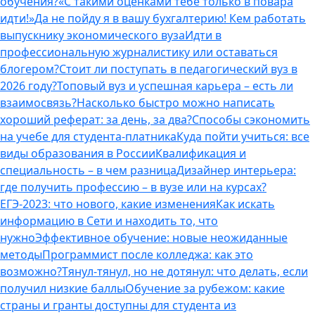
обучения?
«С такими оценками тебе только в повара
идти!»
Да не пойду я в вашу бухгалтерию! Кем работать
выпускнику экономического вуза
Идти в
профессиональную журналистику или оставаться
блогером?
Стоит ли поступать в педагогический вуз в
2026 году?
Топовый вуз и успешная карьера – есть ли
взаимосвязь?
Насколько быстро можно написать
хороший реферат: за день, за два?
Способы сэкономить
на учебе для студента-платника
Куда пойти учиться: все
виды образования в России
Квалификация и
специальность – в чем разница
Дизайнер интерьера:
где получить профессию – в вузе или на курсах?
ЕГЭ-2023: что нового, какие изменения
Как искать
информацию в Сети и находить то, что
нужно
Эффективное обучение: новые неожиданные
методы
Программист после колледжа: как это
возможно?
Тянул-тянул, но не дотянул: что делать, если
получил низкие баллы
Обучение за рубежом: какие
страны и гранты доступны для студента из