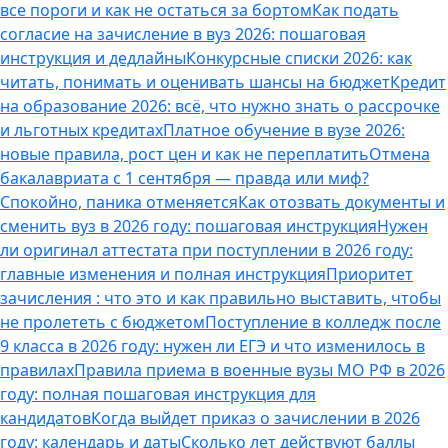
все пороги и как не остаться за бортом
Как подать
согласие на зачисление в вуз 2026: пошаговая
инструкция и дедлайны
Конкурсные списки 2026: как
читать, понимать и оценивать шансы на бюджет
Кредит
на образование 2026: всё, что нужно знать о рассрочке
и льготных кредитах
Платное обучение в вузе 2026:
новые правила, рост цен и как не переплатить
Отмена
бакалавриата с 1 сентября — правда или миф?
Спокойно, паника отменяется
Как отозвать документы и
сменить вуз в 2026 году: пошаговая инструкция
Нужен
ли оригинал аттестата при поступлении в 2026 году:
главные изменения и полная инструкция
Приоритет
зачисления : что это и как правильно выставить, чтобы
не пролететь с бюджетом
Поступление в колледж после
9 класса в 2026 году: нужен ли ЕГЭ и что изменилось в
правилах
Правила приема в военные вузы МО РФ в 2026
году: полная пошаговая инструкция для
кандидатов
Когда выйдет приказ о зачислении в 2026
году: календарь и даты
Сколько лет действуют баллы