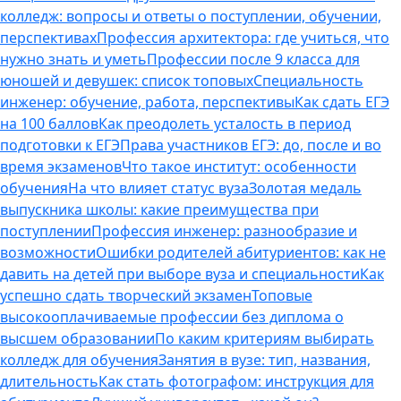
колледж: вопросы и ответы о поступлении, обучении,
перспективах
Профессия архитектора: где учиться, что
нужно знать и уметь
Профессии после 9 класса для
юношей и девушек: список топовых
Специальность
инженер: обучение, работа, перспективы
Как сдать ЕГЭ
на 100 баллов
Как преодолеть усталость в период
подготовки к ЕГЭ
Права участников ЕГЭ: до, после и во
время экзаменов
Что такое институт: особенности
обучения
На что влияет статус вуза
Золотая медаль
выпускника школы: какие преимущества при
поступлении
Профессия инженер: разнообразие и
возможности
Ошибки родителей абитуриентов: как не
давить на детей при выборе вуза и специальности
Как
успешно сдать творческий экзамен
Топовые
высокооплачиваемые профессии без диплома о
высшем образовании
По каким критериям выбирать
колледж для обучения
Занятия в вузе: тип, названия,
длительность
Как стать фотографом: инструкция для