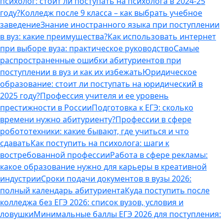
психолог: стоит ли поступать на психолога в 2024-25
году?
Колледж после 9 класса – как выбрать учебное
заведение
Знание иностранного языка при поступлении
в вуз: какие преимущества?
Как использовать интернет
при выборе вуза: практическое руководство
Самые
распространенные ошибки абитуриентов при
поступлении в вуз и как их избежать
Юридическое
образование: стоит ли поступать на юридический в
2025 году?
Профессия учителя и ее уровень
престижности в России
Подготовка к ЕГЭ: сколько
времени нужно абитуриенту?
Профессии в сфере
робототехники: какие бывают, где учиться и что
сдавать
Как поступить на психолога: шаги к
востребованной профессии
Работа в сфере рекламы:
какое образование нужно для карьеры в креативной
индустрии
Сроки подачи документов в вузы 2026:
полный календарь абитуриента
Куда поступить после
колледжа без ЕГЭ 2026: список вузов, условия и
ловушки
Минимальные баллы ЕГЭ 2026 для поступления: