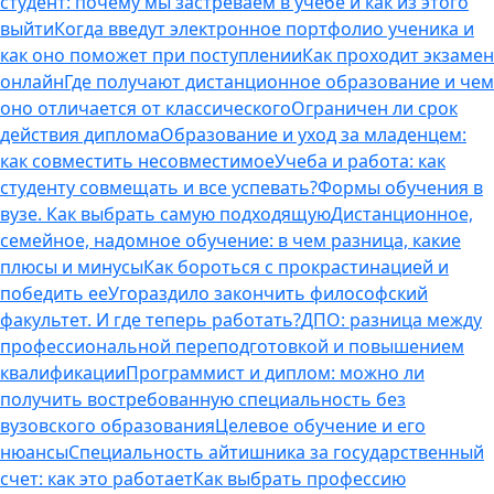
студент: почему мы застреваем в учебе и как из этого
выйти
Когда введут электронное портфолио ученика и
как оно поможет при поступлении
Как проходит экзамен
онлайн
Где получают дистанционное образование и чем
оно отличается от классического
Ограничен ли срок
действия диплома
Образование и уход за младенцем:
как совместить несовместимое
Учеба и работа: как
студенту совмещать и все успевать?
Формы обучения в
вузе. Как выбрать самую подходящую
Дистанционное,
семейное, надомное обучение: в чем разница, какие
плюсы и минусы
Как бороться с прокрастинацией и
победить ее
Угораздило закончить философский
факультет. И где теперь работать?
ДПО: разница между
профессиональной переподготовкой и повышением
квалификации
Программист и диплом: можно ли
получить востребованную специальность без
вузовского образования
Целевое обучение и его
нюансы
Специальность айтишника за государственный
счет: как это работает
Как выбрать профессию