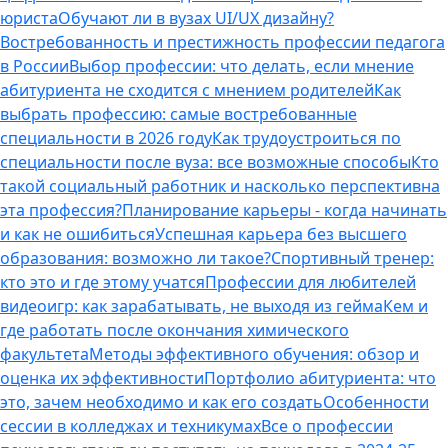
юриста
Обучают ли в вузах UI/UX дизайну?
Востребованность и престижность профессии педагога
в России
Выбор профессии: что делать, если мнение
абитуриента не сходится с мнением родителей
Как
выбрать профессию: самые востребованные
специальности в 2026 году
Как трудоустроиться по
специальности после вуза: все возможные способы
Кто
такой социальный работник и насколько перспективна
эта профессия?
Планирование карьеры - когда начинать
и как не ошибиться
Успешная карьера без высшего
образования: возможно ли такое?
Спортивный тренер:
кто это и где этому учатся
Профессии для любителей
видеоигр: как зарабатывать, не выходя из гейма
Кем и
где работать после окончания химического
факультета
Методы эффективного обучения: обзор и
оценка их эффективности
Портфолио абитуриента: что
это, зачем необходимо и как его создать
Особенности
сессии в колледжах и техникумах
Все о профессии