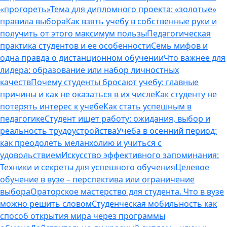
«прогореть»
Тема для дипломного проекта: «золотые»
правила выбора
Как взять учебу в собственные руки и
получить от этого максимум пользы
Педагогическая
практика студентов и ее особенности
Семь мифов и
одна правда о дистанционном обучении
Что важнее для
лидера: образование или набор личностных
качеств
Почему студенты бросают учебу: главные
причины и как не оказаться в их числе
Как студенту не
потерять интерес к учебе
Как стать успешным в
педагогике
Студент ищет работу: ожидания, выбор и
реальность трудоустройства
Учеба в осенний период:
как преодолеть меланхолию и учиться с
удовольствием
Искусство эффективного запоминания:
Техники и секреты для успешного обучения
Целевое
обучение в вузе – перспектива или ограничение
выбора
Ораторское мастерство для студента. Что в вузе
можно решить словом
Студенческая мобильность как
способ открытия мира через программы