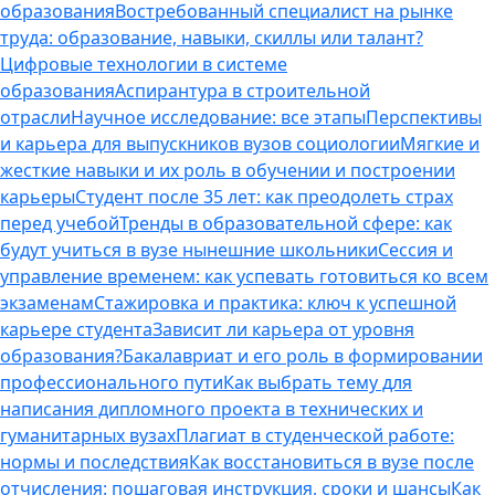
образования
Востребованный специалист на рынке
труда: образование, навыки, скиллы или талант?
Цифровые технологии в системе
образования
Аспирантура в строительной
отрасли
Научное исследование: все этапы
Перспективы
и карьера для выпускников вузов социологии
Мягкие и
жесткие навыки и их роль в обучении и построении
карьеры
Студент после 35 лет: как преодолеть страх
перед учебой
Тренды в образовательной сфере: как
будут учиться в вузе нынешние школьники
Сессия и
управление временем: как успевать готовиться ко всем
экзаменам
Стажировка и практика: ключ к успешной
карьере студента
Зависит ли карьера от уровня
образования?
Бакалавриат и его роль в формировании
профессионального пути
Как выбрать тему для
написания дипломного проекта в технических и
гуманитарных вузах
Плагиат в студенческой работе:
нормы и последствия
Как восстановиться в вузе после
отчисления: пошаговая инструкция, сроки и шансы
Как