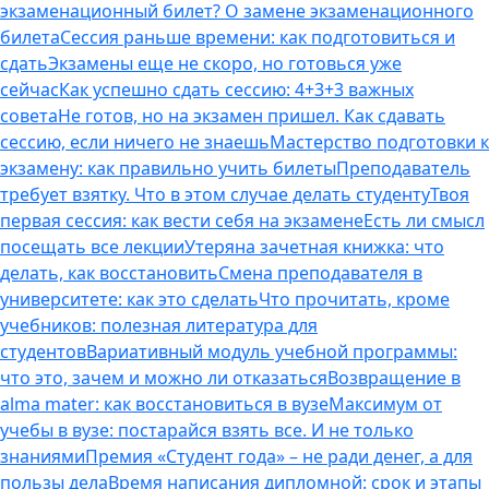
экзаменационный билет? О замене экзаменационного
билета
Сессия раньше времени: как подготовиться и
сдать
Экзамены еще не скоро, но готовься уже
сейчас
Как успешно сдать сессию: 4+3+3 важных
совета
Не готов, но на экзамен пришел. Как сдавать
сессию, если ничего не знаешь
Мастерство подготовки к
экзамену: как правильно учить билеты
Преподаватель
требует взятку. Что в этом случае делать студенту
Твоя
первая сессия: как вести себя на экзамене
Есть ли смысл
посещать все лекции
Утеряна зачетная книжка: что
делать, как восстановить
Смена преподавателя в
университете: как это сделать
Что прочитать, кроме
учебников: полезная литература для
студентов
Вариативный модуль учебной программы:
что это, зачем и можно ли отказаться
Возвращение в
alma mater: как восстановиться в вузе
Максимум от
учебы в вузе: постарайся взять все. И не только
знаниями
Премия «Студент года» – не ради денег, а для
пользы дела
Время написания дипломной: срок и этапы