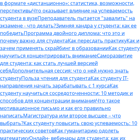
в формате «дистанционно»: статистика, возможности,
перспективы
Что оказывает влияние на успеваемость
студента в вузе
Преподаватель пытается "завалить" на
экзамене - что делать?
Зимняя хандра у студента: как ее
победить
Программа двойного диплома: что это и
почему важно для студента
Как пересдать практику
Как и
зачем применять скрайбинг в образовании
Как студенту
научиться концентрировать внимание
Саморазвитие
для студента: как стать лучшей версией
себя
Дополнительная сессия: что о ней нужно знать
студенту
Польза чтения для студента
Как студенту IT-
направления начать зарабатывать с 1 курса
Как
студенту научиться сосредоточенности: 10 методик и
способов для концентрации внимания
Что такое
мотивационное письмо и как его правильно
написать
Магистратура или второе высшее – что
выбрать?
Как студенту повысить свою успеваемость: 10
практических советов
Как гуманитарию одолеть
математику
Онлайн- вебинары для студента: как их