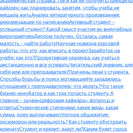
академическая справка. Где и как ее получить
Принципы
кайдзен: как планировать занятия, чтобы учеба не
мешала жить
Анализ литературного произведения:
рекомендации по написанию
Активный студент –
успешный студент? Какой смысл участия во внеучебных
мероприятиях
Диплом получен. Осталась самая
малость – найти работу
Научная новизна курсовой
работы: что это, как вписать в проект
Заработок на
учебе: как это?
Продуктивная удаленка: как учиться
дистанционно и все успевать
Читательский дневник: для
себя или для преподавателя?
Причины лени у студента.
Способы борьбы и поиск мотивации
Не заладились
отношения с преподавателем: что делать?
Что такое
бизнес-инкубатор и как туда попасть студенту. А
главное – зачем
«Цифровая кафедра»: вопросы и
ответы
Студенческие стипендии: какие виды, какая
сумма, кому выплачивают
Уютное общежитие:
оксюморон или реальность? Как студенту обустроить
комнату
Студент и кредит: дадут ли?
Каким будет город