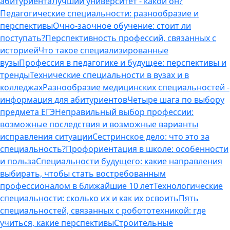
абитуриента
Лучший университет - какой он?
Педагогические специальности: разнообразие и
перспективы
Очно-заочное обучение: стоит ли
поступать?
Перспективность профессий, связанных с
историей
Что такое специализированные
вузы
Профессия в педагогике и будущее: перспективы и
тренды
Технические специальности в вузах и в
колледжах
Разнообразие медицинских специальностей -
информация для абитуриентов
Четыре шага по выбору
предмета ЕГЭ
Неправильный выбор профессии:
возможные последствия и возможные варианты
исправления ситуации
Сестринское дело: что это за
специальность?
Профориентация в школе: особенности
и польза
Специальности будущего: какие направления
выбирать, чтобы стать востребованным
профессионалом в ближайшие 10 лет
Технологические
специальности: сколько их и как их освоить
Пять
специальностей, связанных с робототехникой: где
учиться, какие перспективы
Строительные