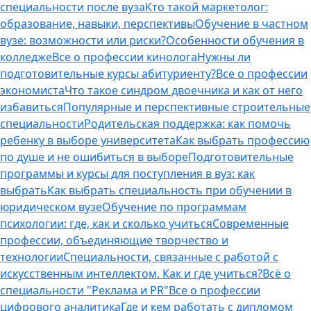
специальности после вуза
Кто такой маркетолог:
образование, навыки, перспективы
Обучение в частном
вузе: возможности или риски?
Особенности обучения в
колледже
Все о профессии кинолога
Нужны ли
подготовительные курсы абитуриенту?
Все о профессии
экономиста
Что такое синдром двоечника и как от него
избавиться
Популярные и перспективные строительные
специальности
Родительская поддержка: как помочь
ребенку в выборе университета
Как выбрать профессию
по душе и не ошибиться в выборе
Подготовительные
программы и курсы для поступления в вуз: как
выбрать
Как выбрать специальность при обучении в
юридическом вузе
Обучение по программам
психологии: где, как и сколько учиться
Современные
профессии, объединяющие творчество и
технологии
Специальности, связанные с работой с
искусственным интеллектом. Как и где учиться?
Всё о
специальности "Реклама и PR"
Все о профессии
цифрового аналитика
Где и кем работать с дипломом