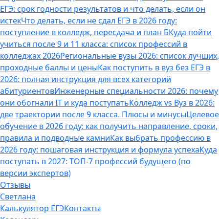
ЕГЭ: срок годности результатов и что делать, если он
истек
Что делать, если не сдал ЕГЭ в 2026 году:
поступление в колледж, пересдача и план Б
Куда пойти
учиться после 9 и 11 класса: список профессий в
колледжах 2026
Региональные вузы 2026: список лучших,
проходные баллы и цены
Как поступить в вуз без ЕГЭ в
2026: полная инструкция для всех категорий
абитуриентов
Инженерные специальности 2026: почему
они обогнали IT и куда поступать
Колледж vs Вуз в 2026:
две траектории после 9 класса. Плюсы и минусы
Целевое
обучение в 2026 году: как получить направление, сроки,
правила и подводные камни
Как выбрать профессию в
2026 году: пошаговая инструкция и формула успеха
Куда
поступать в 2027: ТОП-7 профессий будущего (по
версии экспертов)
Отзывы
Светлана
Калькулятор ЕГЭ
Контакты