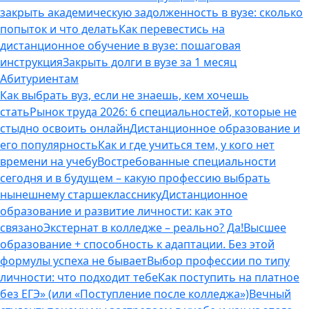
закрыть академическую задолженность в вузе: сколько
попыток и что делать
Как перевестись на
дистанционное обучение в вузе: пошаговая
инструкция
Закрыть долги в вузе за 1 месяц
Абитуриентам
Как выбрать вуз, если не знаешь, кем хочешь
стать
Рынок труда 2026: 6 специальностей, которые не
стыдно освоить онлайн
Дистанционное образование и
его популярность
Как и где учиться тем, у кого нет
времени на учебу
Востребованные специальности
сегодня и в будущем – какую профессию выбрать
нынешнему старшекласснику
Дистанционное
образование и развитие личности: как это
связано
Экстернат в колледже – реально? Да!
Высшее
образование + способность к адаптации. Без этой
формулы успеха не бывает
Выбор профессии по типу
личности: что подходит тебе
Как поступить на платное
без ЕГЭ» (или «Поступление после колледжа»)
Вечный