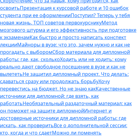
Скорочтение: что за навык, кому пригодится, как
освоить
Презентация к курсовой работе и 10 ошибок
студента при ее оформлении
Поступил? Теперь у тебя
новая жизнь. ТОП советов первокурснику
Метод
мозгового штурма и его эффективность при подготовке
к экзаменам
Как быстро и просто написать конспект
лекции
Майноры в вузе: что это, зачем нужно и как не
прогадать с выбором
Сбор материала для дипломной
работы: где, как, сколько
Ходить или не ходить: кому
реально дают свободное посещение в вузе и как не
вылететь
Не защитил дипломный проект. Что делать:
сдаваться сразу или продолжать борьбу
Хочу
перевестись на бюджет. Но не знаю как
Качественные
источники для дипломной: где взять, как
работать
Необязательный раздаточный материал: как
он поможет на защите дипломной
Интернет и
достоверные источники для дипломной работы: где
искать, как проверить
Все о дополнительной сессии:
кто, когда и что сдает
Можно ли поменять