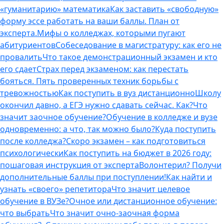
«гуманитарию» математика
Как заставить «свободную»
форму эссе работать на ваши баллы. План от
эксперта.
Мифы о колледжах, которыми пугают
абитуриентов
Собеседование в магистратуру: как его не
провалить
Что такое демонстрационный экзамен и кто
его сдает
Страх перед экзаменом: как перестать
бояться. Пять проверенных техник борьбы с
тревожностью
Как поступить в вуз дистанционно
Школу
окончил давно, а ЕГЭ нужно сдавать сейчас. Как?
Что
значит заочное обучение?
Обучение в колледже и вузе
одновременно: а что, так можно было?
Куда поступить
после колледжа?
Скоро экзамен – как подготовиться
психологически
Как поступить на бюджет в 2026 году:
пошаговая инструкция от эксперта
Волонтерил? Получи
дополнительные баллы при поступлении!
Как найти и
узнать «своего» репетитора
Что значит целевое
обучение в ВУЗе?
Очное или дистанционное обучение:
что выбрать
Что значит очно-заочная форма