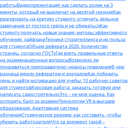
работы
Видеопрезентация: как сделать ролик на 3
минуты, который не выключат на десятой секунде
Как
реагировать на критику студенту: отличить дельное
замечание от пустого трёпа и не обижаться
Как
студенту получать новые знания: методы эффективного
обучения, лайфхаки
Техники сторителлинга и их польза
для студента
Объем реферата-2026. Количество
страниц, согласно ГОСТу
Где взять правильные ответы
на экзаменационные вопросы
Возможно ли
понравиться преподавателю: нюансы поведения
В чем
разница между рефератом и докладом
Как победить
лень и найти мотивацию для учебы: 10 рабочих советов
для студентов
Курсовая работа: заказать готовую или
написать самостоятельно
Это – не моя оценка. Как
оспорить балл за экзамен
Технологии VR в высшем
образовании. Адаптивная система
обучения
Студенческое резюме: как составить, чтобы
убедить работодателя
Что за документ такой –