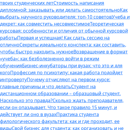
твоих студенческих лет
Стоимость написания
дипломной: заказывать или делать самостоятельно
Как
выбрать научного руководителя: топ-10 советов
Учеба и
декрет: как совместить несовместимое
Теоретическая
курсовая: особенности и отличия от обычной курсовой
работы
Первая и успешная! Как сдать сессию на
отлично
Секреты идеального конспекта: как составить,
чтобы быстро находить нужное
Возвращение в формат
«учеба»: как безболезненно войти в режим
обучения
Бизнес-инкубаторы при вузах: что это и для
кого
Профессия по психотипу: какая работа подойдет
интроверту
Почему отчисляют на первом курсе:
главные причины и что делать
Студент на
дистанционном образовании – образцовый студент.
Насколько это правда?
Сколько ждать преподавателя,
если он опаздывает. Что такое правило 15 минут, и
действует ли оно в вузах
Практика студента
филологического факультета: как и где проходит, ее
виды
Свой бизнес для студента: как организовать и не