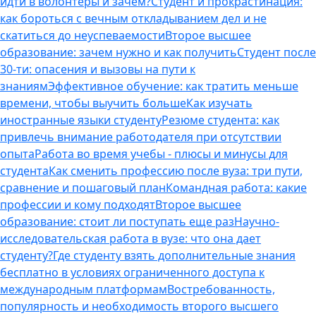
идти в волонтеры и зачем?
Студент и прокрастинация:
как бороться с вечным откладыванием дел и не
скатиться до неуспеваемости
Второе высшее
образование: зачем нужно и как получить
Студент после
30-ти: опасения и вызовы на пути к
знаниям
Эффективное обучение: как тратить меньше
времени, чтобы выучить больше
Как изучать
иностранные языки студенту
Резюме студента: как
привлечь внимание работодателя при отсутствии
опыта
Работа во время учебы - плюсы и минусы для
студента
Как сменить профессию после вуза: три пути,
сравнение и пошаговый план
Командная работа: какие
профессии и кому подходят
Второе высшее
образование: стоит ли поступать еще раз
Научно-
исследовательская работа в вузе: что она дает
студенту?
Где студенту взять дополнительные знания
бесплатно в условиях ограниченного доступа к
международным платформам
Востребованность,
популярность и необходимость второго высшего