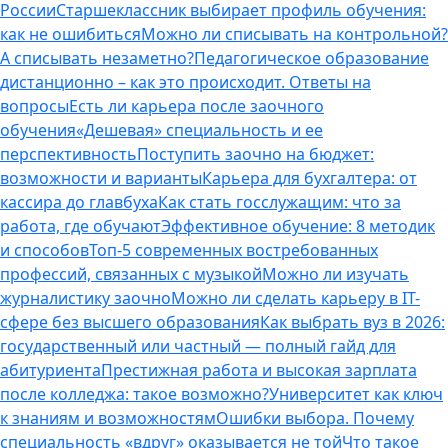
России
Старшеклассник выбирает профиль обучения:
как не ошибиться
Можно ли списывать на контрольной?
А списывать незаметно?
Педагогическое образование
дистанционно – как это происходит. Ответы на
вопросы
Есть ли карьера после заочного
обучения
«Дешевая» специальность и ее
перспективность
Поступить заочно на бюджет:
возможности и варианты
Карьера для бухгалтера: от
кассира до главбуха
Как стать госслужащим: что за
работа, где обучают
Эффективное обучение: 8 методик
и способов
Топ-5 современных востребованных
профессий, связанных с музыкой
Можно ли изучать
журналистику заочно
Можно ли сделать карьеру в IT-
сфере без высшего образования
Как выбрать вуз в 2026:
государственный или частный — полный гайд для
абитуриента
Престижная работа и высокая зарплата
после колледжа: такое возможно?
Университет как ключ
к знаниям и возможностям
Ошибки выбора. Почему
специальность «вдруг» оказывается не той
Что такое