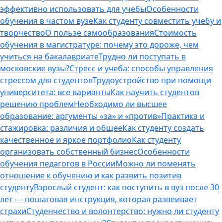
эффективно использовать для учебы
Особенности
обучения в частом вузе
Как студенту совместить учебу и
творчество
О пользе самообразования
Стоимость
обучения в магистратуре: почему это дороже, чем
учиться на бакалавриате
Трудно ли поступать в
московские вузы?
Стресс и учеба: способы управления
стрессом для студентов
Трудоустройство при помощи
университета: все варианты
Как научить студентов
решению проблем
Необходимо ли высшее
образование: аргументы «за» и «против»
Практика и
стажировка: различия и общее
Как студенту создать
качественное и яркое портфолио
Как студенту
организовать собственный бизнес
Особенности
обучения педагогов в России
Можно ли поменять
отношение к обучению и как развить позитив
студенту
Взрослый студент: как поступить в вуз после 30
лет — пошаговая инструкция, которая развеивает
страхи
Студенчество и волонтерство: нужно ли cтуденту