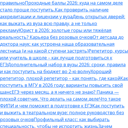
правильно
Проходные баллы 2026: куда на самом деле
стало проще поступить.
Как проверить наличие
аккредитации и лицензии у вуза
День открытых дверей:
как выжать из вуза всю правду, а не только
рекламу
Юрист в 2026: золотые горы или тяжёлая
реальность? Карьера без розовых очков
От детсада до
доктора наук: как устроена наша образовательная
лестница (и на какой ступени застрять)
Репетитор, курсы
или учитель в школе – как лучше подготовиться к
ЕГЭ
Дополнительный набор в вузы 2026: сроки, правила
и как поступить на бюджет во 2‑ю волну
Хороший
репетитор, плохой репетитор – как понять, где какой
Как
поступить в МГУ в 2026 году: варианты повысить свой
шанс
ЕГЭ через месяц, а я ничего не знаю? Паника —
плохой советчик. Что делать на самом деле
Что такое
ФИПИ и чем поможет в подготовке к ЕГЭ
Как поступить
и выжить в театральном вузе: полное руководство без
розовых очков
Профильный класс: как выбирать
специальность, чтобы не испортить жизнь
Зачем