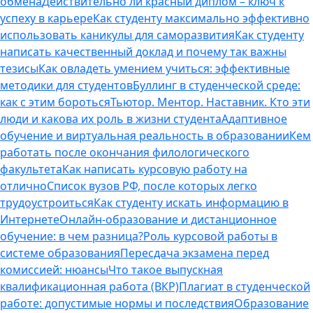
обмена
Действительно ли красный диплом – ключ к
успеху в карьере
Как студенту максимально эффективно
использовать каникулы для саморазвития
Как студенту
написать качественный доклад и почему так важны
тезисы
Как овладеть умением учиться: эффективные
методики для студентов
Буллинг в студенческой среде:
как с этим бороться
Тьютор. Ментор. Наставник. Кто эти
люди и какова их роль в жизни студента
Адаптивное
обучение и виртуальная реальность в образовании
Кем
работать после окончания филологического
факультета
Как написать курсовую работу на
отлично
Список вузов РФ, после которых легко
трудоустроиться
Как студенту искать информацию в
Интернете
Онлайн-образование и дистанционное
обучение: в чем разница?
Роль курсовой работы в
системе образования
Пересдача экзамена перед
комиссией: нюансы
Что такое выпускная
квалификационная работа (ВКР)
Плагиат в студенческой
работе: допустимые нормы и последствия
Образование