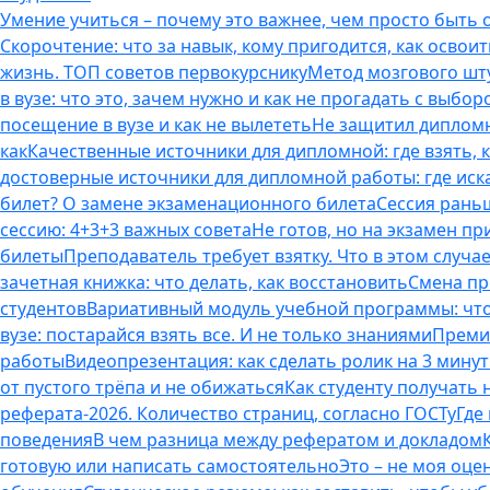
Умение учиться – почему это важнее, чем просто быть
Скорочтение: что за навык, кому пригодится, как освоит
жизнь. ТОП советов первокурснику
Метод мозгового шту
в вузе: что это, зачем нужно и как не прогадать с выбор
посещение в вузе и как не вылететь
Не защитил дипломн
как
Качественные источники для дипломной: где взять, 
достоверные источники для дипломной работы: где иска
билет? О замене экзаменационного билета
Сессия раньш
сессию: 4+3+3 важных совета
Не готов, но на экзамен пр
билеты
Преподаватель требует взятку. Что в этом случае
зачетная книжка: что делать, как восстановить
Смена пр
студентов
Вариативный модуль учебной программы: что 
вузе: постарайся взять все. И не только знаниями
Премия
работы
Видеопрезентация: как сделать ролик на 3 мину
от пустого трёпа и не обижаться
Как студенту получать
реферата-2026. Количество страниц, согласно ГОСТу
Где
поведения
В чем разница между рефератом и докладом
готовую или написать самостоятельно
Это – не моя оце