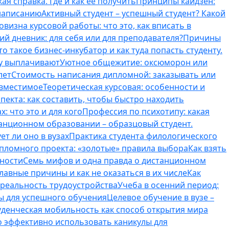
ая справка. Где и как ее получить
Принципы кайдзен:
 написанию
Активный студент – успешный студент? Какой
овизна курсовой работы: что это, как вписать в
ий дневник: для себя или для преподавателя?
Причины
то такое бизнес-инкубатор и как туда попасть студенту.
му выплачивают
Уютное общежитие: оксюморон или
лет
Стоимость написания дипломной: заказывать или
овместимое
Теоретическая курсовая: особенности и
пекта: как составить, чтобы быстро находить
: что это и для кого
Профессия по психотипу: какая
танционном образовании – образцовый студент.
ет ли оно в вузах
Практика студента филологического
ипломного проекта: «золотые» правила выбора
Как взять
нности
Семь мифов и одна правда о дистанционном
лавные причины и как не оказаться в их числе
Как
 реальность трудоустройства
Учеба в осенний период:
ты для успешного обучения
Целевое обучение в вузе –
уденческая мобильность как способ открытия мира
о эффективно использовать каникулы для