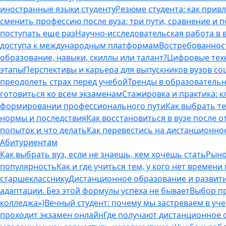
иностранные языки студенту
Резюме студента: как прив
сменить профессию после вуза: три пути, сравнение и 
поступать еще раз
Научно-исследовательская работа в ву
доступа к международным платформам
Востребованнос
образование, навыки, скиллы или талант?
Цифровые техн
этапы
Перспективы и карьера для выпускников вузов с
преодолеть страх перед учебой
Тренды в образовательн
готовиться ко всем экзаменам
Стажировка и практика: к
формировании профессионального пути
Как выбрать т
нормы и последствия
Как восстановиться в вузе после 
попыток и что делать
Как перевестись на дистанционное
Абитуриентам
Как выбрать вуз, если не знаешь, кем хочешь стать
Рыно
популярность
Как и где учиться тем, у кого нет времени
старшекласснику
Дистанционное образование и развитие
адаптации. Без этой формулы успеха не бывает
Выбор пр
колледжа»)
Вечный студент: почему мы застреваем в учеб
проходит экзамен онлайн
Где получают дистанционное о