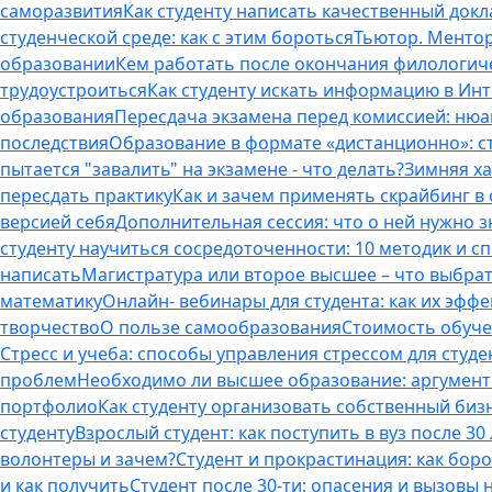
саморазвития
Как студенту написать качественный докл
студенческой среде: как с этим бороться
Тьютор. Ментор.
образовании
Кем работать после окончания филологич
трудоустроиться
Как студенту искать информацию в Ин
образования
Пересдача экзамена перед комиссией: ню
последствия
Образование в формате «дистанционно»: с
пытается "завалить" на экзамене - что делать?
Зимняя ха
пересдать практику
Как и зачем применять скрайбинг в
версией себя
Дополнительная сессия: что о ней нужно з
студенту научиться сосредоточенности: 10 методик и 
написать
Магистратура или второе высшее – что выбра
математику
Онлайн- вебинары для студента: как их эфф
творчество
О пользе самообразования
Стоимость обуче
Стресс и учеба: способы управления стрессом для студе
проблем
Необходимо ли высшее образование: аргументы
портфолио
Как студенту организовать собственный биз
студенту
Взрослый студент: как поступить в вуз после 3
волонтеры и зачем?
Студент и прокрастинация: как бор
и как получить
Студент после 30-ти: опасения и вызовы 