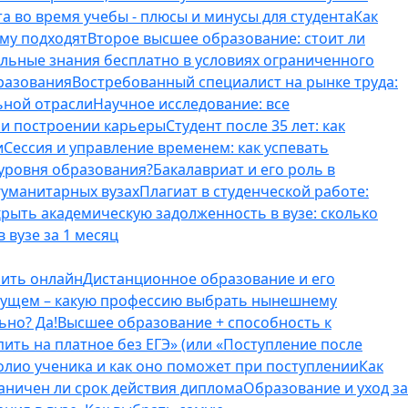
а во время учебы - плюсы и минусы для студента
Как
ому подходят
Второе высшее образование: стоит ли
ельные знания бесплатно в условиях ограниченного
разования
Востребованный специалист на рынке труда:
ьной отрасли
Научное исследование: все
и и построении карьеры
Студент после 35 лет: как
и
Сессия и управление временем: как успевать
 уровня образования?
Бакалавриат и его роль в
гуманитарных вузах
Плагиат в студенческой работе:
крыть академическую задолженность в вузе: сколько
 вузе за 1 месяц
оить онлайн
Дистанционное образование и его
удущем – какую профессию выбрать нынешнему
ьно? Да!
Высшее образование + способность к
пить на платное без ЕГЭ» (или «Поступление после
олио ученика и как оно поможет при поступлении
Как
аничен ли срок действия диплома
Образование и уход за