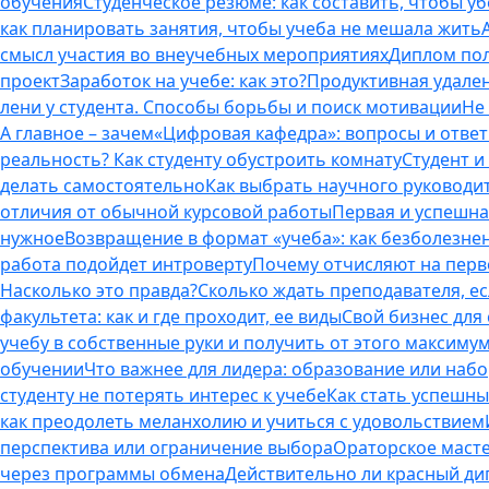
обучения
Студенческое резюме: как составить, чтобы у
как планировать занятия, чтобы учеба не мешала жить
смысл участия во внеучебных мероприятиях
Диплом пол
проект
Заработок на учебе: как это?
Продуктивная удален
лени у студента. Способы борьбы и поиск мотивации
Не
А главное – зачем
«Цифровая кафедра»: вопросы и отве
реальность? Как студенту обустроить комнату
Студент и 
делать самостоятельно
Как выбрать научного руководит
отличия от обычной курсовой работы
Первая и успешна
нужное
Возвращение в формат «учеба»: как безболезне
работа подойдет интроверту
Почему отчисляют на перво
Насколько это правда?
Сколько ждать преподавателя, есл
факультета: как и где проходит, ее виды
Свой бизнес для 
учебу в собственные руки и получить от этого максиму
обучении
Что важнее для лидера: образование или наб
студенту не потерять интерес к учебе
Как стать успешны
как преодолеть меланхолию и учиться с удовольствием
перспектива или ограничение выбора
Ораторское масте
через программы обмена
Действительно ли красный дип