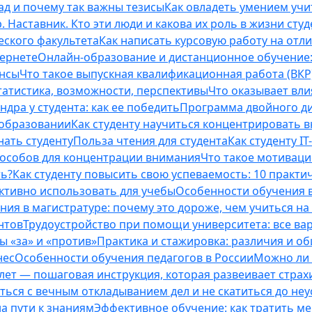
ад и почему так важны тезисы
Как овладеть умением учи
 Наставник. Кто эти люди и какова их роль в жизни студ
еского факультета
Как написать курсовую работу на отл
тернете
Онлайн-образование и дистанционное обучение:
ансы
Что такое выпускная квалификационная работа (ВКР
татистика, возможности, перспективы
Что оказывает вли
ндра у студента: как ее победить
Программа двойного дип
 образовании
Как студенту научиться концентрировать 
нать студенту
Польза чтения для студента
Как студенту I
способов для концентрации внимания
Что такое мотиваци
ть?
Как студенту повысить свою успеваемость: 10 практи
ективно использовать для учебы
Особенности обучения в
ния в магистратуре: почему это дороже, чем учиться на
нтов
Трудоустройство при помощи университета: все ва
 «за» и «против»
Практика и стажировка: различия и о
нес
Особенности обучения педагогов в России
Можно ли 
0 лет — пошаговая инструкция, которая развеивает страх
оться с вечным откладыванием дел и не скатиться до не
на пути к знаниям
Эффективное обучение: как тратить м