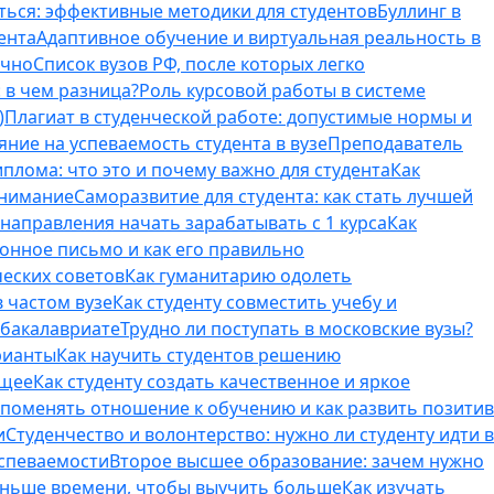
ться: эффективные методики для студентов
Буллинг в
ента
Адаптивное обучение и виртуальная реальность в
ично
Список вузов РФ, после которых легко
 в чем разница?
Роль курсовой работы в системе
)
Плагиат в студенческой работе: допустимые нормы и
яние на успеваемость студента в вузе
Преподаватель
лома: что это и почему важно для студента
Как
внимание
Саморазвитие для студента: как стать лучшей
T-направления начать зарабатывать с 1 курса
Как
онное письмо и как его правильно
ческих советов
Как гуманитарию одолеть
 частом вузе
Как студенту совместить учебу и
 бакалавриате
Трудно ли поступать в московские вузы?
рианты
Как научить студентов решению
бщее
Как студенту создать качественное и яркое
поменять отношение к обучению и как развить позитив
и
Студенчество и волонтерство: нужно ли cтуденту идти в
успеваемости
Второе высшее образование: зачем нужно
еньше времени, чтобы выучить больше
Как изучать