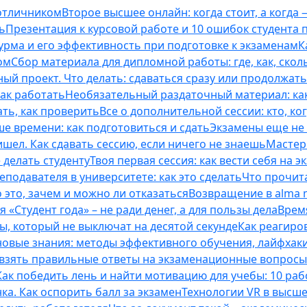
 отличником
Второе высшее онлайн: когда стоит, а когда 
ь
Презентация к курсовой работе и 10 ошибок студента
рма и его эффективность при подготовке к экзаменам
К
ом
Сбор материала для дипломной работы: где, как, скол
ый проект. Что делать: сдаваться сразу или продолжат
как работать
Необязательный раздаточный материал: ка
ть, как проверить
Все о дополнительной сессии: кто, ког
е времени: как подготовиться и сдать
Экзамены еще не 
ишел. Как сдавать сессию, если ничего не знаешь
Мастерс
 делать студенту
Твоя первая сессия: как вести себя на э
еподавателя в университете: как это сделать
Что прочита
это, зачем и можно ли отказаться
Возвращение в alma m
 «Студент года» – не ради денег, а для пользы дела
Врем
ты, который не выключат на десятой секунде
Как реагиро
 новые знания: методы эффективного обучения, лайфхак
 взять правильные ответы на экзаменационные вопросы
Как победить лень и найти мотивацию для учебы: 10 раб
нка. Как оспорить балл за экзамен
Технологии VR в высш