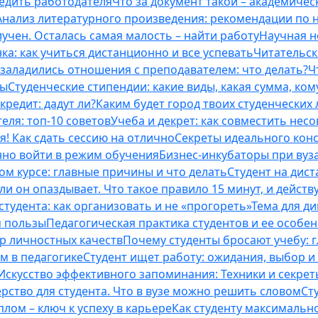
бедить работодателя
Что за документ такой – академическ
Анализ литературного произведения: рекомендации по
учен. Осталась самая малость – найти работу
Научная н
ка: как учиться дистанционно и все успевать
Читательск
 заладились отношения с преподавателем: что делать?
Ч
ты
Студенческие стипендии: какие виды, какая сумма, ко
кредит: дадут ли?
Каким будет город твоих студенческих 
еля: топ-10 советов
Учеба и декрет: как совместить нес
я! Как сдать сессию на отлично
Секреты идеального конс
нно войти в режим обучения
Бизнес-инкубаторы при вузах
м курсе: главные причины и что делать
Студент на дис
и он опаздывает. Что такое правило 15 минут, и действу
студента: как организовать и не «прогореть»
Тема для д
м пользы
Педагогическая практика студентов и ее особе
ор личностных качеств
Почему студенты бросают учебу: г
м в педагогике
Студент ищет работу: ожидания, выбор и
Искусство эффективного запоминания: Техники и секре
рство для студента. Что в вузе можно решить словом
Ст
лом – ключ к успеху в карьере
Как студенту максимальн