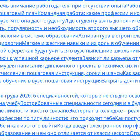
лечь внимание работодателя при отсутствии опыта
Работ
пошаговый план
Командная работа: какие профессии и к
зе: что она дает студенту?
Где студенту взять дополнит
ть, популярность и необходимость второго высшего об
ологии в системе образования
Аспирантура в строител
оциологии
Мягкие и жесткие навыки и их роль в обучени
ой сфере: как будут учиться в вузе нынешние школьник
люч к успешной карьере студента
Зависит ли карьера от
ему для написания дипломного проекта в технических и 
отчисления: пошаговая инструкция, сроки и шансы
Как за
 обучение в вузе: пошаговая инструкция
Закрыть долги в
к труда 2026: 6 специальностей, которые не стыдно осв
 на учебу
Востребованные специальности сегодня и в б
 личности: как это связано
Экстернат в колледже – реал
офессии по типу личности: что подходит тебе
Как посту
е и как из этого выйти
Когда введут электронное портф
бразование и чем оно отличается от классического
Огр