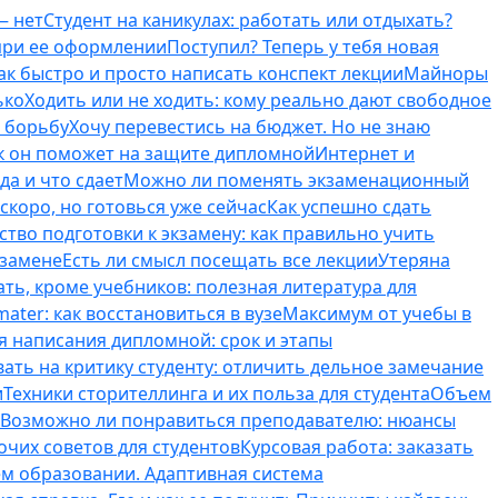
— нет
Студент на каникулах: работать или отдыхать?
 при ее оформлении
Поступил? Теперь у тебя новая
ак быстро и просто написать конспект лекции
Майноры
ько
Ходить или не ходить: кому реально дают свободное
ь борьбу
Хочу перевестись на бюджет. Но не знаю
к он поможет на защите дипломной
Интернет и
да и что сдает
Можно ли поменять экзаменационный
скоро, но готовься уже сейчас
Как успешно сдать
тво подготовки к экзамену: как правильно учить
кзамене
Есть ли смысл посещать все лекции
Утеряна
ть, кроме учебников: полезная литература для
ater: как восстановиться в вузе
Максимум от учебы в
я написания дипломной: срок и этапы
вать на критику студенту: отличить дельное замечание
и
Техники сторителлинга и их польза для студента
Объем
Возможно ли понравиться преподавателю: нюансы
очих советов для студентов
Курсовая работа: заказать
ем образовании. Адаптивная система