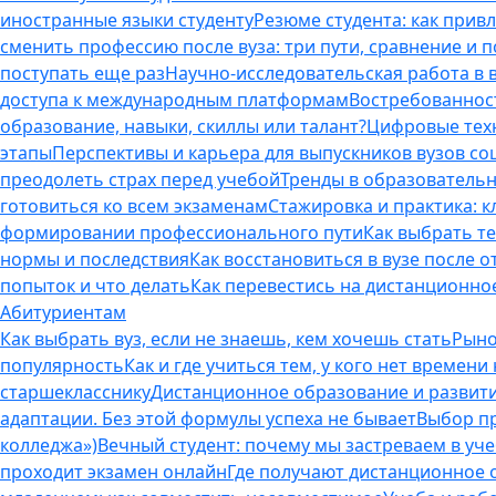
иностранные языки студенту
Резюме студента: как прив
сменить профессию после вуза: три пути, сравнение и 
поступать еще раз
Научно-исследовательская работа в ву
доступа к международным платформам
Востребованнос
образование, навыки, скиллы или талант?
Цифровые техн
этапы
Перспективы и карьера для выпускников вузов с
преодолеть страх перед учебой
Тренды в образовательн
готовиться ко всем экзаменам
Стажировка и практика: к
формировании профессионального пути
Как выбрать т
нормы и последствия
Как восстановиться в вузе после 
попыток и что делать
Как перевестись на дистанционное
Абитуриентам
Как выбрать вуз, если не знаешь, кем хочешь стать
Рыно
популярность
Как и где учиться тем, у кого нет времени
старшекласснику
Дистанционное образование и развитие
адаптации. Без этой формулы успеха не бывает
Выбор пр
колледжа»)
Вечный студент: почему мы застреваем в учеб
проходит экзамен онлайн
Где получают дистанционное о