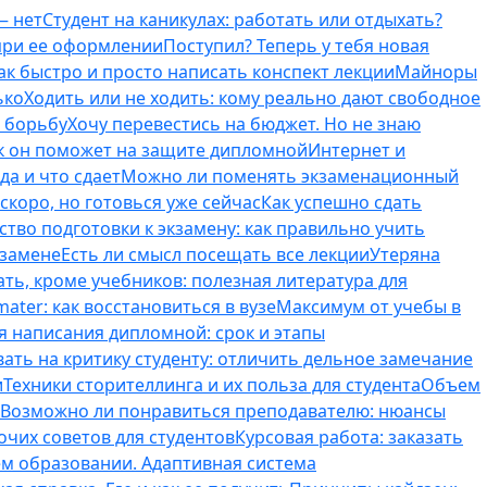
— нет
Студент на каникулах: работать или отдыхать?
 при ее оформлении
Поступил? Теперь у тебя новая
ак быстро и просто написать конспект лекции
Майноры
ько
Ходить или не ходить: кому реально дают свободное
ь борьбу
Хочу перевестись на бюджет. Но не знаю
к он поможет на защите дипломной
Интернет и
да и что сдает
Можно ли поменять экзаменационный
скоро, но готовься уже сейчас
Как успешно сдать
тво подготовки к экзамену: как правильно учить
кзамене
Есть ли смысл посещать все лекции
Утеряна
ть, кроме учебников: полезная литература для
ater: как восстановиться в вузе
Максимум от учебы в
я написания дипломной: срок и этапы
вать на критику студенту: отличить дельное замечание
и
Техники сторителлинга и их польза для студента
Объем
Возможно ли понравиться преподавателю: нюансы
очих советов для студентов
Курсовая работа: заказать
ем образовании. Адаптивная система