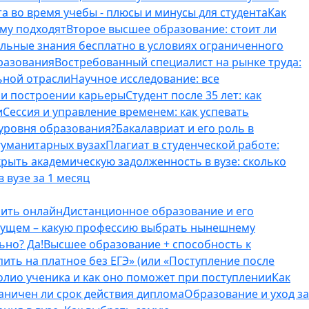
а во время учебы - плюсы и минусы для студента
Как
ому подходят
Второе высшее образование: стоит ли
ельные знания бесплатно в условиях ограниченного
разования
Востребованный специалист на рынке труда:
ьной отрасли
Научное исследование: все
и и построении карьеры
Студент после 35 лет: как
и
Сессия и управление временем: как успевать
 уровня образования?
Бакалавриат и его роль в
гуманитарных вузах
Плагиат в студенческой работе:
крыть академическую задолженность в вузе: сколько
 вузе за 1 месяц
оить онлайн
Дистанционное образование и его
удущем – какую профессию выбрать нынешнему
ьно? Да!
Высшее образование + способность к
пить на платное без ЕГЭ» (или «Поступление после
олио ученика и как оно поможет при поступлении
Как
аничен ли срок действия диплома
Образование и уход за