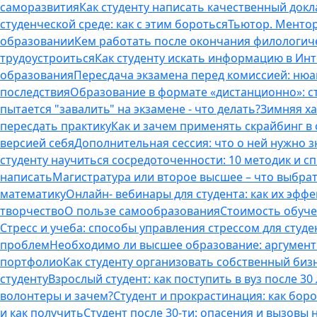
саморазвития
Как студенту написать качественный докл
студенческой среде: как с этим бороться
Тьютор. Ментор.
образовании
Кем работать после окончания филологич
трудоустроиться
Как студенту искать информацию в Ин
образования
Пересдача экзамена перед комиссией: ню
последствия
Образование в формате «дистанционно»: с
пытается "завалить" на экзамене - что делать?
Зимняя ха
пересдать практику
Как и зачем применять скрайбинг в
версией себя
Дополнительная сессия: что о ней нужно з
студенту научиться сосредоточенности: 10 методик и 
написать
Магистратура или второе высшее – что выбра
математику
Онлайн- вебинары для студента: как их эфф
творчество
О пользе самообразования
Стоимость обуче
Стресс и учеба: способы управления стрессом для студе
проблем
Необходимо ли высшее образование: аргументы
портфолио
Как студенту организовать собственный биз
студенту
Взрослый студент: как поступить в вуз после 3
волонтеры и зачем?
Студент и прокрастинация: как бор
и как получить
Студент после 30-ти: опасения и вызовы 