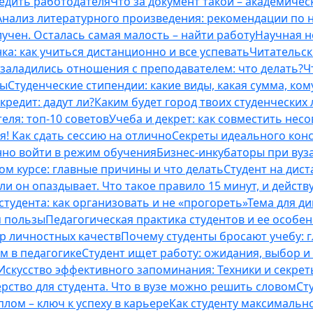
бедить работодателя
Что за документ такой – академическ
Анализ литературного произведения: рекомендации по
учен. Осталась самая малость – найти работу
Научная н
ка: как учиться дистанционно и все успевать
Читательск
 заладились отношения с преподавателем: что делать?
Ч
ты
Студенческие стипендии: какие виды, какая сумма, ко
кредит: дадут ли?
Каким будет город твоих студенческих 
еля: топ-10 советов
Учеба и декрет: как совместить нес
я! Как сдать сессию на отлично
Секреты идеального конс
нно войти в режим обучения
Бизнес-инкубаторы при вузах
м курсе: главные причины и что делать
Студент на дис
и он опаздывает. Что такое правило 15 минут, и действу
студента: как организовать и не «прогореть»
Тема для д
м пользы
Педагогическая практика студентов и ее особе
ор личностных качеств
Почему студенты бросают учебу: г
м в педагогике
Студент ищет работу: ожидания, выбор и
Искусство эффективного запоминания: Техники и секре
рство для студента. Что в вузе можно решить словом
Ст
лом – ключ к успеху в карьере
Как студенту максимальн