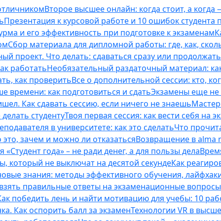
 отличником
Второе высшее онлайн: когда стоит, а когда 
ь
Презентация к курсовой работе и 10 ошибок студента
рма и его эффективность при подготовке к экзаменам
К
ом
Сбор материала для дипломной работы: где, как, скол
ый проект. Что делать: сдаваться сразу или продолжат
как работать
Необязательный раздаточный материал: ка
ть, как проверить
Все о дополнительной сессии: кто, ког
е времени: как подготовиться и сдать
Экзамены еще не 
ишел. Как сдавать сессию, если ничего не знаешь
Мастерс
 делать студенту
Твоя первая сессия: как вести себя на э
еподавателя в университете: как это сделать
Что прочита
это, зачем и можно ли отказаться
Возвращение в alma m
 «Студент года» – не ради денег, а для пользы дела
Врем
ты, который не выключат на десятой секунде
Как реагиро
 новые знания: методы эффективного обучения, лайфхак
 взять правильные ответы на экзаменационные вопросы
Как победить лень и найти мотивацию для учебы: 10 раб
нка. Как оспорить балл за экзамен
Технологии VR в высш