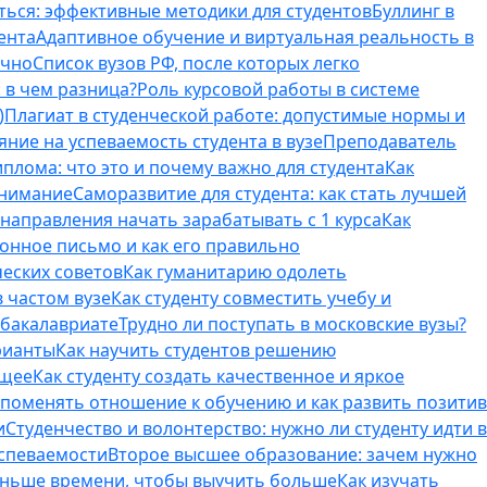
ться: эффективные методики для студентов
Буллинг в
ента
Адаптивное обучение и виртуальная реальность в
ично
Список вузов РФ, после которых легко
 в чем разница?
Роль курсовой работы в системе
)
Плагиат в студенческой работе: допустимые нормы и
яние на успеваемость студента в вузе
Преподаватель
лома: что это и почему важно для студента
Как
внимание
Саморазвитие для студента: как стать лучшей
T-направления начать зарабатывать с 1 курса
Как
онное письмо и как его правильно
ческих советов
Как гуманитарию одолеть
 частом вузе
Как студенту совместить учебу и
 бакалавриате
Трудно ли поступать в московские вузы?
рианты
Как научить студентов решению
бщее
Как студенту создать качественное и яркое
поменять отношение к обучению и как развить позитив
и
Студенчество и волонтерство: нужно ли cтуденту идти в
успеваемости
Второе высшее образование: зачем нужно
еньше времени, чтобы выучить больше
Как изучать