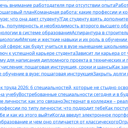
лечь внимание работодателя при отсутствии опыта
Работ
пошаговый план
Командная работа: какие профессии и к
зе: что она дает студенту?
Где студенту взять дополнит
ть, популярность и необходимость второго высшего об
ологии в системе образования
Аспирантура в строител
оциологии
Мягкие и жесткие навыки и их роль в обучени
ой сфере: как будут учиться в вузе нынешние школьник
люч к успешной карьере студента
Зависит ли карьера от
ему для написания дипломного проекта в технических и 
отчисления: пошаговая инструкция, сроки и шансы
Как за
 обучение в вузе: пошаговая инструкция
Закрыть долги в
к труда 2026: 6 специальностей, которые не стыдно осв
 на учебу
Востребованные специальности сегодня и в б
 личности: как это связано
Экстернат в колледже – реал
офессии по типу личности: что подходит тебе
Как посту
е и как из этого выйти
Когда введут электронное портф
бразование и чем оно отличается от классического
Огр