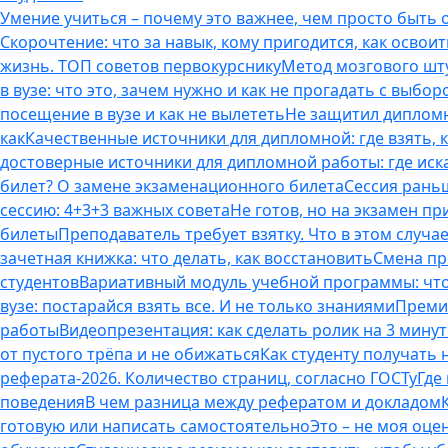
Умение учиться – почему это важнее, чем просто быть
Скорочтение: что за навык, кому пригодится, как освоит
жизнь. ТОП советов первокурснику
Метод мозгового шту
в вузе: что это, зачем нужно и как не прогадать с выбор
посещение в вузе и как не вылететь
Не защитил дипломн
как
Качественные источники для дипломной: где взять, 
достоверные источники для дипломной работы: где иска
билет? О замене экзаменационного билета
Сессия раньш
сессию: 4+3+3 важных совета
Не готов, но на экзамен пр
билеты
Преподаватель требует взятку. Что в этом случае
зачетная книжка: что делать, как восстановить
Смена пр
студентов
Вариативный модуль учебной программы: что 
вузе: постарайся взять все. И не только знаниями
Премия
работы
Видеопрезентация: как сделать ролик на 3 мину
от пустого трёпа и не обижаться
Как студенту получать
реферата-2026. Количество страниц, согласно ГОСТу
Где
поведения
В чем разница между рефератом и докладом
готовую или написать самостоятельно
Это – не моя оце