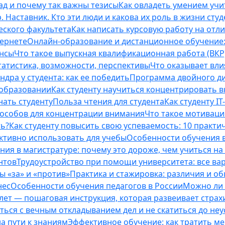
ад и почему так важны тезисы
Как овладеть умением учи
 Наставник. Кто эти люди и какова их роль в жизни студ
еского факультета
Как написать курсовую работу на отл
тернете
Онлайн-образование и дистанционное обучение:
ансы
Что такое выпускная квалификационная работа (ВКР
татистика, возможности, перспективы
Что оказывает вли
ндра у студента: как ее победить
Программа двойного дип
 образовании
Как студенту научиться концентрировать 
нать студенту
Польза чтения для студента
Как студенту I
способов для концентрации внимания
Что такое мотиваци
ть?
Как студенту повысить свою успеваемость: 10 практи
ективно использовать для учебы
Особенности обучения в
ния в магистратуре: почему это дороже, чем учиться на
нтов
Трудоустройство при помощи университета: все ва
 «за» и «против»
Практика и стажировка: различия и о
нес
Особенности обучения педагогов в России
Можно ли 
0 лет — пошаговая инструкция, которая развеивает страх
оться с вечным откладыванием дел и не скатиться до не
на пути к знаниям
Эффективное обучение: как тратить м