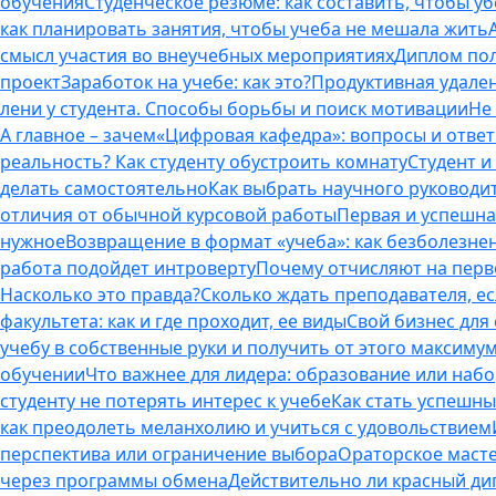
обучения
Студенческое резюме: как составить, чтобы у
как планировать занятия, чтобы учеба не мешала жить
смысл участия во внеучебных мероприятиях
Диплом пол
проект
Заработок на учебе: как это?
Продуктивная удален
лени у студента. Способы борьбы и поиск мотивации
Не
А главное – зачем
«Цифровая кафедра»: вопросы и отве
реальность? Как студенту обустроить комнату
Студент и 
делать самостоятельно
Как выбрать научного руководит
отличия от обычной курсовой работы
Первая и успешна
нужное
Возвращение в формат «учеба»: как безболезне
работа подойдет интроверту
Почему отчисляют на перво
Насколько это правда?
Сколько ждать преподавателя, есл
факультета: как и где проходит, ее виды
Свой бизнес для 
учебу в собственные руки и получить от этого максиму
обучении
Что важнее для лидера: образование или наб
студенту не потерять интерес к учебе
Как стать успешны
как преодолеть меланхолию и учиться с удовольствием
перспектива или ограничение выбора
Ораторское масте
через программы обмена
Действительно ли красный дип