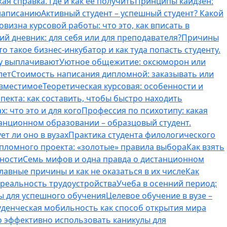
ая справка. Где и как ее получить
Принципы кайдзен:
 написанию
Активный студент – успешный студент? Какой
овизна курсовой работы: что это, как вписать в
ий дневник: для себя или для преподавателя?
Причины
то такое бизнес-инкубатор и как туда попасть студенту.
му выплачивают
Уютное общежитие: оксюморон или
лет
Стоимость написания дипломной: заказывать или
овместимое
Теоретическая курсовая: особенности и
пекта: как составить, чтобы быстро находить
: что это и для кого
Профессия по психотипу: какая
танционном образовании – образцовый студент.
ет ли оно в вузах
Практика студента филологического
ипломного проекта: «золотые» правила выбора
Как взять
нности
Семь мифов и одна правда о дистанционном
лавные причины и как не оказаться в их числе
Как
 реальность трудоустройства
Учеба в осенний период:
ты для успешного обучения
Целевое обучение в вузе –
уденческая мобильность как способ открытия мира
о эффективно использовать каникулы для